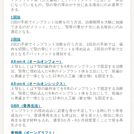
インプラント体（人工歯根）とアバットメント（土台）が一体型
になっているもの。顎の骨の厚みが十分にある場合にのみ適用で
きる。
1回法
1回の手術でインプラント治療を行う方法。治療期間を大幅に短縮
できるのがメリット。ただし、顎骨の量が十分にある場合にのみ
適応となる。
2回法
2回の手術でインプラント治療を行う方法。1回目の手術では、歯
肉を切開して顎の骨にインプラントを埋め込み、2回目の手術で土
台となるアバットメントを連結する。
All-on-4（オールオンフォー）
上顎もしくは下顎の歯列全てを4本のインプラントで固定する治療
法。顎骨に埋め込んだ4本のインプラント体を土台にして、前歯か
ら奥歯まで一体となった12本の人工歯（被せ物）を固定する。
All-on-6（オールオンシックス）
上顎もしくは下顎の歯列全てを6本のインプラントで固定する治療
法。顎骨に埋め込んだ6本のインプラント体を土台にして、前歯か
ら奥歯まで一体となった12本の人工歯（被せ物）を固定する。
GBR（骨再生法）
インプラントの埋め込みに必要な骨が不足している時に行う骨造
成法の一つ。骨誘導再生法とも呼ばれ、骨を造りたい部位に骨の
再生を促す材料を入れ、通常3か月～6か月程度置くことで骨を再
生させる。
骨移植（ボーングラフト）