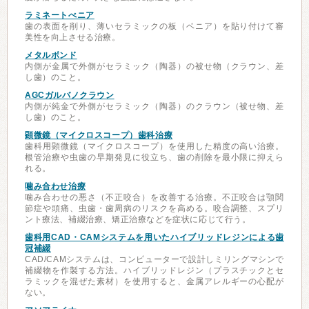
ラミネートべニア
歯の表面を削り、薄いセラミックの板（ベニア）を貼り付けて審
美性を向上させる治療。
メタルボンド
内側が金属で外側がセラミック（陶器）の被せ物（クラウン、差
し歯）のこと。
AGCガルバノクラウン
内側が純金で外側がセラミック（陶器）のクラウン（被せ物、差
し歯）のこと。
顕微鏡（マイクロスコープ）歯科治療
歯科用顕微鏡（マイクロスコープ）を使用した精度の高い治療。
根管治療や虫歯の早期発見に役立ち、歯の削除を最小限に抑えら
れる。
噛み合わせ治療
噛み合わせの悪さ（不正咬合）を改善する治療。不正咬合は顎関
節症や頭痛、虫歯・歯周病のリスクを高める。咬合調整、スプリ
ント療法、補綴治療、矯正治療などを症状に応じて行う。
歯科用CAD・CAMシステムを用いたハイブリッドレジンによる歯
冠補綴
CAD/CAMシステムは、コンピューターで設計しミリングマシンで
補綴物を作製する方法。ハイブリッドレジン（プラスチックとセ
ラミックを混ぜた素材）を使用すると、金属アレルギーの心配が
ない。