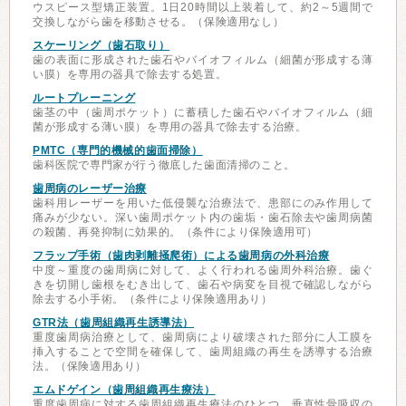
ウスピース型矯正装置。1日20時間以上装着して、約2～5週間で
交換しながら歯を移動させる。（保険適用なし）
スケーリング（歯石取り）
歯の表面に形成された歯石やバイオフィルム（細菌が形成する薄
い膜）を専用の器具で除去する処置。
ルートプレーニング
歯茎の中（歯周ポケット）に蓄積した歯石やバイオフィルム（細
菌が形成する薄い膜）を専用の器具で除去する治療。
PMTC（専門的機械的歯面掃除）
歯科医院で専門家が行う徹底した歯面清掃のこと。
歯周病のレーザー治療
歯科用レーザーを用いた低侵襲な治療法で、患部にのみ作用して
痛みが少ない。深い歯周ポケット内の歯垢・歯石除去や歯周病菌
の殺菌、再発抑制に効果的。（条件により保険適用可）
フラップ手術（歯肉剥離掻爬術）による歯周病の外科治療
中度～重度の歯周病に対して、よく行われる歯周外科治療。歯ぐ
きを切開し歯根をむき出して、歯石や病変を目視で確認しながら
除去する小手術。（条件により保険適用あり）
GTR法（歯周組織再生誘導法）
重度歯周病治療として、歯周病により破壊された部分に人工膜を
挿入することで空間を確保して、歯周組織の再生を誘導する治療
法。（保険適用あり）
エムドゲイン（歯周組織再生療法）
重度歯周病に対する歯周組織再生療法のひとつ。垂直性骨吸収の