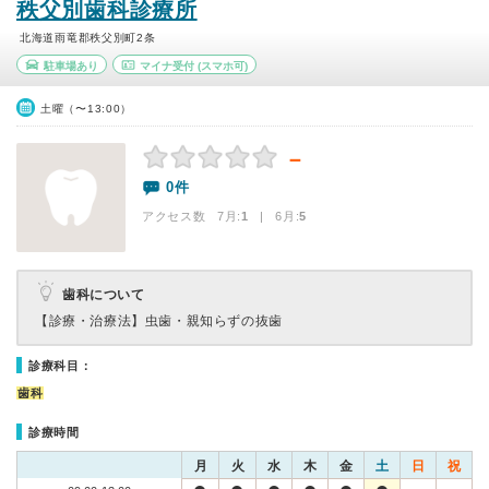
秩父別歯科診療所
北海道雨竜郡秩父別町2条
駐車場あり
マイナ受付
(スマホ可)
土曜（〜13:00）
－
0件
アクセス数 7月:
1
| 6月:
5
歯科について
【診療・治療法】
虫歯・親知らずの抜歯
診療科目：
歯科
診療時間
月
火
水
木
金
土
日
祝