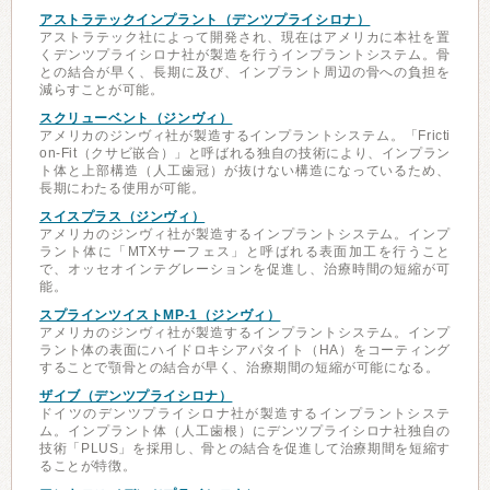
アストラテックインプラント（デンツプライシロナ）
アストラテック社によって開発され、現在はアメリカに本社を置
くデンツプライシロナ社が製造を行うインプラントシステム。骨
との結合が早く、長期に及び、インプラント周辺の骨への負担を
減らすことが可能。
スクリューベント（ジンヴィ）
アメリカのジンヴィ社が製造するインプラントシステム。「Fricti
on-Fit（クサビ嵌合）」と呼ばれる独自の技術により、インプラン
ト体と上部構造（人工歯冠）が抜けない構造になっているため、
長期にわたる使用が可能。
スイスプラス（ジンヴィ）
アメリカのジンヴィ社が製造するインプラントシステム。インプ
ラント体に「MTXサーフェス」と呼ばれる表面加工を行うこと
で、オッセオインテグレーションを促進し、治療時間の短縮が可
能。
スプラインツイストMP-1（ジンヴィ）
アメリカのジンヴィ社が製造するインプラントシステム。インプ
ラント体の表面にハイドロキシアパタイト（HA）をコーティング
することで顎骨との結合が早く、治療期間の短縮が可能になる。
ザイブ（デンツプライシロナ）
ドイツのデンツプライシロナ社が製造するインプラントシステ
ム。インプラント体（人工歯根）にデンツプライシロナ社独自の
技術「PLUS」を採用し、骨との結合を促進して治療期間を短縮す
ることが特徴。