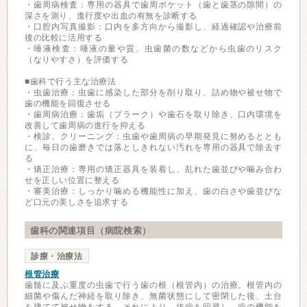
・歯周病検査：専用の器具で歯周ポケット（歯と歯茎の隙間）の
深さを測り、進行度や出血の有無を診断する
・口腔内写真撮影：口内を多方向から撮影し、経過確認や治療前
後の比較に活用する
・唾液検査：唾液の量や質、虫歯菌の数などから虫歯のリスク
（なりやすさ）を評価する
■歯科で行う主な治療法
・虫歯治療：虫歯に感染した部分を削り取り、詰め物や被せ物で
歯の機能を回復させる
・歯周病治療：歯垢（プラーク）や歯石を取り除き、口内環境を
改善して歯周病の進行を抑える
・検診、クリーニング：虫歯や歯周病の早期発見に努めるととも
に、毎日の歯磨きでは落としきれない汚れを専用の器具で除去す
る
・矯正治療：専用の矯正器具を装着し、乱れた歯並びや噛み合わ
せを正しい位置に整える
・審美治療：しっかり噛める機能性に加え、歯の白さや歯並びな
ど口元の美しさを追求する
歯科の関連項目（病院検索）
診療・治療法
根管治療
歯髄に及ぶ重度の虫歯で行う歯の根（根管内）の治療。根管内の
細菌や傷んだ神経を取り除き、無菌状態にして密閉した後、土台