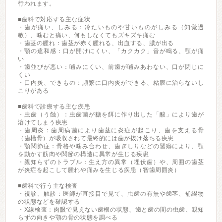
行われます。
■歯科で対応する主な症状
・歯が痛い、しみる：冷たいものや甘いものがしみる（知覚過
敏）、噛むと痛い、何もしなくてもズキズキ痛む
・歯茎の腫れ：歯茎が赤く腫れる、出血する、膿が出る
・顎の違和感：口が開けにくい、「カクカク」音が鳴る、顎が痛
い
・歯並びが悪い：噛みにくい、前歯が噛みあわない、口が閉じに
くい
・口内炎、できもの：頻繁に口内炎ができる、粘膜に治らないし
こりがある
■歯科で診療する主な疾患
・虫歯（う蝕）：虫歯菌が糖を餌に作り出した「酸」により歯が
溶けてしまう疾患
・歯周炎：歯周病菌により歯茎に炎症が起こり、歯を支える骨
（歯槽骨）が吸収されて最終的には歯が抜け落ちる疾患
・顎関節症：骨格や噛み合わせ、歯ぎしりなどの習癖により、顎
を動かす筋肉や関節の構造に異常が生じる疾患
・親知らずのトラブル：生え方の異常（埋伏歯）や、周囲の歯茎
が炎症を起こして腫れや痛みを生じる疾患（智歯周囲炎）
■歯科で行う主な検査
・視診、触診：医師が直接目で見て、虫歯の有無や歯茎、補綴物
の状態などを確認する
・X線検査：肉眼で見えない歯根の状態、歯と歯の間の虫歯、親知
らずの向きや顎の骨の状態を調べる