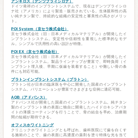
アンキロス（デンツプライシロナ）
ドイツ発祥のインプラントシステムで、現在はデンツプライシロ
ナ社（アメリカ）により製造・販売されている。生体親和性の高
い純チタン製で、持続的な組織の安定性と審美性の高さがメリッ
ト。
POI System（京セラ株式会社）
京セラ株式会社（旧：日本メディカルマテリアル）が開発したイ
ンプラントシステム。安定性や信頼性を重視した標準的なモデ
ル。シンプルで汎用性の高い設計が特徴。
POI EX（京セラ株式会社）
京セラ株式会社（旧：日本メディカルマテリアル）が開発したイ
ンプラントシステム。製品ラインナップが豊富で、即時負荷（イ
ンプラント埋入後、早期に仮歯を装着すること）や難しい骨の条
件にも対応可能。
プラトンインプラントシステム（プラトン）
プラトン社が日本の臨床医を中心に開発した国産のインプラント
システム。バリエーションが豊富でさまざまな症例に適応可能。
AQB（アドバンス）
アドバンス社が開発した国産のインプラントシステム。純チタン
製のインプラント体の表面に独自に開発したハイドロキシアパタ
イトの薄膜コーティングを行うことで、骨の結合を早め、治療期
間の短縮が期待できる。
オフィスホワイトニング
クリニックホワイトニングとも呼ばれ、歯科医院にて歯を白くす
る施術のことで、歯の表面に高濃度の薬剤を塗り特殊な光を当て