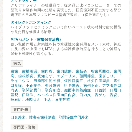
アソアライナー
クリアアライナーの後継品で、従来品と比べコンピューターでの
型取りや製作時間の短縮を実現した、軽度歯列不正に対する部分
矯正用の日本製マウスピース型矯正装置。（保険適用なし）
ダイレクトボンディング
ハイブリッドセラミックという白いペースト状の材料で歯の機能
や見た目を修復する治療。
MTAセメント（歯髄保存治療）
強い殺菌作用と封鎖性を持つ水硬性の歯科用セメント素材。神経
に及ぶ深い虫歯でもMTAによる歯髄保存治療を行うことで神経を
残せる可能性が高くなる。
病気
虫歯
、
歯槽膿漏
、
歯肉炎
、
歯肉膿瘍
、
歯髄炎
、
智歯周囲炎
、
歯周
病
、
歯根膜炎
、
親知らず
、
エプーリス
、
顎関節症
、
歯ぎしり
、
ド
ライマウス
、
臼歯部中間欠損
、
仮性口臭症
、
根尖性歯周炎
、
真性
口臭症
、
不正咬合
、
発音障害
、
咀嚼障害
、
歯列不正
、
アフタ性口
内炎
、
顎関節脱臼
、
顎変形症
、
顔面半側萎縮症
、
口蓋裂
、
口唇口
蓋裂
、
口唇裂
、
ヘルペス性歯肉口内炎
、
口内炎
、
舌がん
、
舌炎
、
唾石症
、
地図状舌
、
毛舌
、
扁平苔癬
専門外来
口臭外来
、
障害者歯科診療
、
顎関節症専門外来
専門医・資格