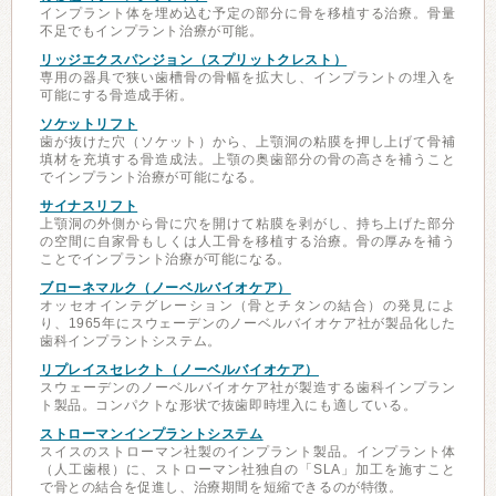
インプラント体を埋め込む予定の部分に骨を移植する治療。骨量
不足でもインプラント治療が可能。
リッジエクスパンジョン（スプリットクレスト）
専用の器具で狭い歯槽骨の骨幅を拡大し、インプラントの埋入を
可能にする骨造成手術。
ソケットリフト
歯が抜けた穴（ソケット）から、上顎洞の粘膜を押し上げて骨補
填材を充填する骨造成法。上顎の奥歯部分の骨の高さを補うこと
でインプラント治療が可能になる。
サイナスリフト
上顎洞の外側から骨に穴を開けて粘膜を剥がし、持ち上げた部分
の空間に自家骨もしくは人工骨を移植する治療。骨の厚みを補う
ことでインプラント治療が可能になる。
ブローネマルク（ノーベルバイオケア）
オッセオインテグレーション（骨とチタンの結合）の発見によ
り、1965年にスウェーデンのノーベルバイオケア社が製品化した
歯科インプラントシステム。
リプレイスセレクト（ノーベルバイオケア）
スウェーデンのノーベルバイオケア社が製造する歯科インプラン
ト製品。コンパクトな形状で抜歯即時埋入にも適している。
ストローマンインプラントシステム
スイスのストローマン社製のインプラント製品。インプラント体
（人工歯根）に、ストローマン社独自の「SLA」加工を施すこと
で骨との結合を促進し、治療期間を短縮できるのが特徴。