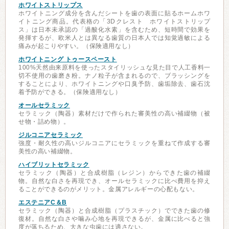
ホワイトストリップス
ホワイトニング成分を含んだシートを歯の表面に貼るホームホワ
イトニング商品。代表格の「3Dクレスト ホワイトストリップ
ス」は日本未承認の「過酸化水素」を含むため、短時間で効果を
発揮するが、欧米人とは異なる歯質の日本人では知覚過敏による
痛みが起こりやすい。（保険適用なし）
ホワイトニング トゥースペースト
100%天然由来原料を使ったスタイリッシュな見た目で人工香料一
切不使用の歯磨き粉。ナノ粒子が含まれるので、ブラッシングを
することにより、ホワイトニングや口臭予防、歯垢除去、歯石沈
着予防ができる。（保険適用なし）
オールセラミック
セラミック（陶器）素材だけで作られた審美性の高い補綴物（被
せ物・詰め物）。
ジルコニアセラミック
強度・耐久性の高いジルコニアにセラミックを重ねて作成する審
美性の高い補綴物。
ハイブリットセラミック
セラミック（陶器）と合成樹脂（レジン）からできた歯の補綴
物。自然な白さを再現でき、オールセラミックに比べ費用を抑え
ることができるのがメリット。金属アレルギーの心配もない。
エステニアC＆B
セラミック（陶器）と合成樹脂（プラスチック）でできた歯の修
復材。自然な白さや噛み心地を再現できるが、金属に比べると強
度が落ちるため、大きな虫歯には適さない。