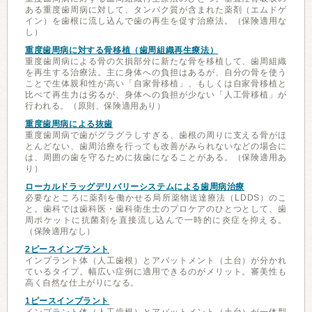
ある重度歯周病に対して、タンパク質が含まれた薬剤（エムドゲ
イン）を歯根に流し込んで歯の再生を促す治療法。（保険適用な
し）
重度歯周病に対する骨移植（歯周組織再生療法）
重度歯周病による骨の欠損部分に新たな骨を移植して、歯周組織
を再生する治療法。主に身体への負担はあるが、自分の骨を使う
ことで生体親和性が高い「自家骨移植」、もしくは自家骨移植と
比べて再生力は劣るが、身体への負担が少ない「人工骨移植」が
行われる。（原則、保険適用あり）
重度歯周病による抜歯
重度歯周病で歯がグラグラしすぎる、歯根の周りに支える骨がほ
とんどない、歯周治療を行っても改善がみられないなどの場合に
は、周囲の歯を守るために抜歯になることがある。（保険適用あ
り）
ローカルドラッグデリバリーシステムによる歯周病治療
必要なところに薬剤を働かせる局所薬物送達療法（LDDS）のこ
と。歯科では歯科医・歯科衛生士のプロケアのひとつとして、歯
周ポケットに抗菌剤を直接流し込んで一時的に炎症を抑える。
（保険適用なし）
2ピースインプラント
インプラント体（人工歯根）とアバットメント（土台）が分かれ
ているタイプ。幅広い症例に適用できるのがメリット。審美性も
高く自然な仕上がりになる。
1ピースインプラント