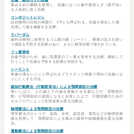
虫歯・親知らずの抜歯
痛み止めの麻酔を使用し、虫歯になった歯や親知らず（親不知）
を人為的に抜く治療。
コンポジットレジン
詰め物用の白色の樹脂で、CRとも呼ばれる。虫歯を除去した後、
充填して歯を修復する治療。
ラバーダム
歯科治療時に使用するゴム製の膜（シート）。唾液の流入を防い
で感染を予防する効果があり、おもに根管治療で使われている。
フッ素塗布
虫歯予防のため、歯に高濃度のフッ素を塗布する治療。継続して
行うことで虫歯を予防する効果が持続する。
シーラント
奥歯の溝をレジンと呼ばれるプラスチック樹脂で埋めて虫歯にな
りにくくする方法。
認知行動療法（行動変容法）による顎関節症の治療
食いしばり、上の歯と下の歯を接触させる癖などの「習慣的行
動」が顎関節症の原因となると自覚した上で、行動回避のための
セルフケアによって症状改善を図る治療法。
物理療法による顎関節症の治療
理学療法のひとつで、温熱、冷却、超音波、電気などの物理的刺
激を利用して、顎関節症による痛みの緩和や組織修復を図る治療
法。
運動療法による顎関節症の治療