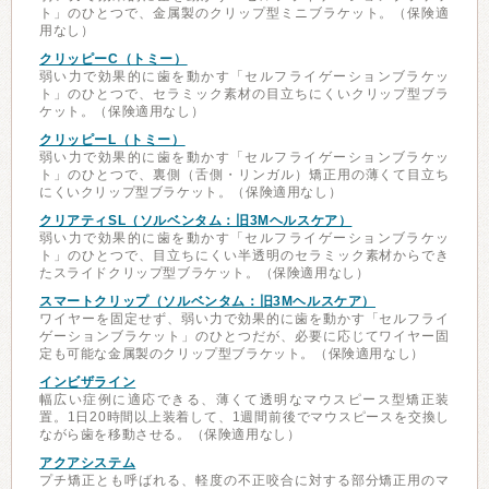
ト」のひとつで、金属製のクリップ型ミニブラケット。（保険適
用なし）
クリッピーC（トミー）
弱い力で効果的に歯を動かす「セルフライゲーションブラケッ
ト」のひとつで、セラミック素材の目立ちにくいクリップ型ブラ
ケット。（保険適用なし）
クリッピーL（トミー）
弱い力で効果的に歯を動かす「セルフライゲーションブラケッ
ト」のひとつで、裏側（舌側・リンガル）矯正用の薄くて目立ち
にくいクリップ型ブラケット。（保険適用なし）
クリアティSL（ソルベンタム：旧3Mヘルスケア）
弱い力で効果的に歯を動かす「セルフライゲーションブラケッ
ト」のひとつで、目立ちにくい半透明のセラミック素材からでき
たスライドクリップ型ブラケット。（保険適用なし）
スマートクリップ（ソルベンタム：旧3Mヘルスケア）
ワイヤーを固定せず、弱い力で効果的に歯を動かす「セルフライ
ゲーションブラケット」のひとつだが、必要に応じてワイヤー固
定も可能な金属製のクリップ型ブラケット。（保険適用なし）
インビザライン
幅広い症例に適応できる、薄くて透明なマウスピース型矯正装
置。1日20時間以上装着して、1週間前後でマウスピースを交換し
ながら歯を移動させる。（保険適用なし）
アクアシステム
プチ矯正とも呼ばれる、軽度の不正咬合に対する部分矯正用のマ