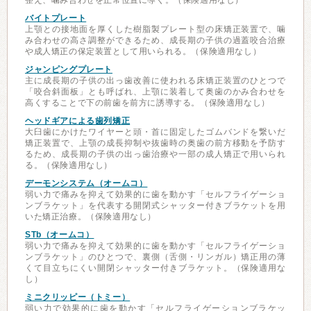
整え、噛み合わせを正常位置に導く。（保険適用なし）
バイトプレート
上顎との接地面を厚くした樹脂製プレート型の床矯正装置で、噛
み合わせの高さ調整ができるため、成長期の子供の過蓋咬合治療
や成人矯正の保定装置として用いられる。（保険適用なし）
ジャンピングプレート
主に成長期の子供の出っ歯改善に使われる床矯正装置のひとつで
「咬合斜面板」とも呼ばれ、上顎に装着して奥歯のかみ合わせを
高くすることで下の前歯を前方に誘導する。（保険適用なし）
ヘッドギアによる歯列矯正
大臼歯にかけたワイヤーと頭・首に固定したゴムバンドを繋いだ
矯正装置で、上顎の成長抑制や抜歯時の奥歯の前方移動を予防す
るため、成長期の子供の出っ歯治療や一部の成人矯正で用いられ
る。（保険適用なし）
デーモンシステム（オームコ）
弱い力で痛みを抑えて効果的に歯を動かす「セルフライゲーショ
ンブラケット」を代表する開閉式シャッター付きブラケットを用
いた矯正治療。（保険適用なし）
STb（オームコ）
弱い力で痛みを抑えて効果的に歯を動かす「セルフライゲーショ
ンブラケット」のひとつで、裏側（舌側・リンガル）矯正用の薄
くて目立ちにくい開閉シャッター付きブラケット。（保険適用な
し）
ミニクリッピー（トミー）
弱い力で効果的に歯を動かす「セルフライゲーションブラケッ