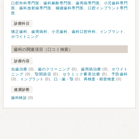
口腔外科専門医
、
歯科麻酔専門医
、
歯周病専門医
、
小児歯科専門
医
、
歯科放射線専門医
、
補綴歯科専門医
、
口腔インプラント専門
医
診療科目
矯正歯科
、
歯周病科
、
小児歯科
、
歯科口腔外科
、
インプラント
、
ホワイトニング
歯科の関連項目（口コミ検索）
診療内容
虫歯治療
(0)、
歯のクリーニング
(0)、
歯周病治療
(0)、
ホワイト
ニング
(0)、
顎関節症
(0)、
セラミック審美治療
(0)、
予防歯科
(0)、
インプラント
(0)、
口・歯・顎
(0)、
再検査・精密検査
(0)
健康診断
歯科検診
(0)