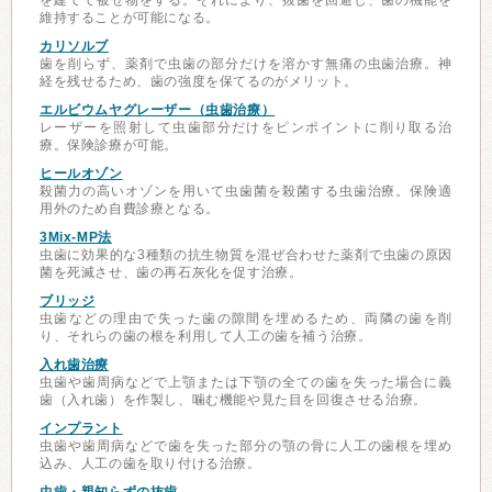
を建てて被せ物をする。それにより、抜歯を回避し、歯の機能を
維持することが可能になる。
カリソルブ
歯を削らず、薬剤で虫歯の部分だけを溶かす無痛の虫歯治療。神
経を残せるため、歯の強度を保てるのがメリット。
エルビウムヤグレーザー（虫歯治療）
レーザーを照射して虫歯部分だけをピンポイントに削り取る治
療。保険診療が可能。
ヒールオゾン
殺菌力の高いオゾンを用いて虫歯菌を殺菌する虫歯治療。保険適
用外のため自費診療となる。
3Mix-MP法
虫歯に効果的な3種類の抗生物質を混ぜ合わせた薬剤で虫歯の原因
菌を死滅させ、歯の再石灰化を促す治療。
ブリッジ
虫歯などの理由で失った歯の隙間を埋めるため、両隣の歯を削
り、それらの歯の根を利用して人工の歯を補う治療。
入れ歯治療
虫歯や歯周病などで上顎または下顎の全ての歯を失った場合に義
歯（入れ歯）を作製し、噛む機能や見た目を回復させる治療。
インプラント
虫歯や歯周病などで歯を失った部分の顎の骨に人工の歯根を埋め
込み、人工の歯を取り付ける治療。