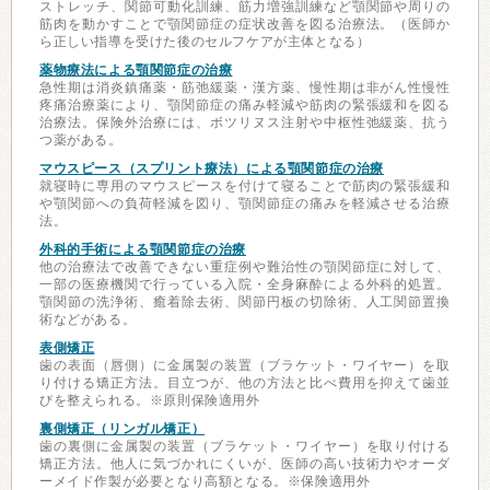
ストレッチ、関節可動化訓練、筋力増強訓練など顎関節や周りの
筋肉を動かすことで顎関節症の症状改善を図る治療法。（医師か
ら正しい指導を受けた後のセルフケアが主体となる）
薬物療法による顎関節症の治療
急性期は消炎鎮痛薬・筋弛緩薬・漢方薬、慢性期は非がん性慢性
疼痛治療薬により、顎関節症の痛み軽減や筋肉の緊張緩和を図る
治療法。保険外治療には、ボツリヌス注射や中枢性弛緩薬、抗う
つ薬がある。
マウスピース（スプリント療法）による顎関節症の治療
就寝時に専用のマウスピースを付けて寝ることで筋肉の緊張緩和
や顎関節への負荷軽減を図り、顎関節症の痛みを軽減させる治療
法。
外科的手術による顎関節症の治療
他の治療法で改善できない重症例や難治性の顎関節症に対して、
一部の医療機関で行っている入院・全身麻酔による外科的処置。
顎関節の洗浄術、癒着除去術、関節円板の切除術、人工関節置換
術などがある。
表側矯正
歯の表面（唇側）に金属製の装置（ブラケット・ワイヤー）を取
り付ける矯正方法。目立つが、他の方法と比べ費用を抑えて歯並
びを整えられる。※原則保険適用外
裏側矯正（リンガル矯正）
歯の裏側に金属製の装置（ブラケット・ワイヤー）を取り付ける
矯正方法。他人に気づかれにくいが、医師の高い技術力やオーダ
ーメイド作製が必要となり高額となる。※保険適用外