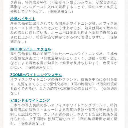
グ商品。特許成分APC（不定形リン酸カルシウム）が配合された
薬剤をマウスピースに入れて装着することで、歯のエナメル質を
修復してツヤを出す。（保険適用なし）
松風ハイライト
厚生労働省に認可されている国産ホワイトニング材。オフィス用
はペースト状で色ムラは少なく仕上がるが、効果は弱めで数本の
みの漂白に適している。ホーム用は刺激を抑えた薬剤で自然な白
さに仕上がり、暗所常温で保存できるので管理しやすい。（保険
適用なし）
NITEホワイト・エクセル
厚生労働省に初めて認可されたホームホワイトニング材。主成分
の過酸化尿素により知覚過敏が起こりにくく、加齢・喫煙・遺伝
などによる着色改善に効果的で効果が長持ちしやすく、色戻りが
少ない。（保険適用なし）
ZOOM!ホワイトニングシステム
オフィスホワイトニングの海外ブランド。前歯を中心に薬剤を塗
り、光源を当てることで活性化され、1回の施術で3～6段階程度歯
を白くできるが、白さの調節や1本単位の漂白は不可。（保険適用
なし）
ビヨンドホワイトニング
日本での導入実績の多いオフィスホワイトニングブランド。特許
取得済みの特殊フィルターによる過度の発熱や有害な紫外線を抑
制した設計なので、エナメル質の薄い日本人でも安全に施術を受
けられる。上下同時に照射可能なので、1回の施術時間が短く済
む。（保険適用なし）