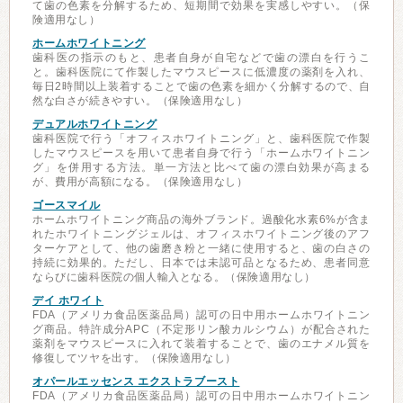
て歯の色素を分解するため、短期間で効果を実感しやすい。（保
険適用なし）
ホームホワイトニング
歯科医の指示のもと、患者自身が自宅などで歯の漂白を行うこ
と。歯科医院にて作製したマウスピースに低濃度の薬剤を入れ、
毎日2時間以上装着することで歯の色素を細かく分解するので、自
然な白さが続きやすい。（保険適用なし）
デュアルホワイトニング
歯科医院で行う「オフィスホワイトニング」と、歯科医院で作製
したマウスピースを用いて患者自身で行う「ホームホワイトニン
グ」を併用する方法。単一方法と比べて歯の漂白効果が高まる
が、費用が高額になる。（保険適用なし）
ゴースマイル
ホームホワイトニング商品の海外ブランド。過酸化水素6%が含ま
れたホワイトニングジェルは、オフィスホワイトニング後のアフ
ターケアとして、他の歯磨き粉と一緒に使用すると、歯の白さの
持続に効果的。ただし、日本では未認可品となるため、患者同意
ならびに歯科医院の個人輸入となる。（保険適用なし）
デイ ホワイト
FDA（アメリカ食品医薬品局）認可の日中用ホームホワイトニン
グ商品。特許成分APC（不定形リン酸カルシウム）が配合された
薬剤をマウスピースに入れて装着することで、歯のエナメル質を
修復してツヤを出す。（保険適用なし）
オパールエッセンス エクストラブースト
FDA（アメリカ食品医薬品局）認可の日中用ホームホワイトニン