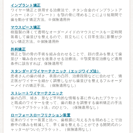
インプラント矯正
ワイヤー矯正と併用する治療法で、チタン合金のインプラントア
ンカー（ネジ・プレート）を顎の骨に埋めることにより短期間で
歯を動かす矯正方法。※保険適用外
マウスピース矯正
樹脂製の薄くて透明なオーダーメイドのマウスピースを一定時間
装着して歯並びを整えるので、目立ちにくく日常生活に影響が少
ない矯正方法。※保険適用外
外科矯正
矯正と顎の骨の手術を組み合わせることで、顔の歪みを整えて歯
並び・噛み合わせを改善させる治療法。※顎変形症治療など適用
条件に該当すれば、保険適用可
スタンダードワイヤーテクニック（エッジワイズ法）
患者さんの歯の傾き、表面の凸凹、治療段階などに合わせて、矯
正医がワイヤーを細かく調整しながら歯並びを整えるフルオーダ
ーメイドの矯正手法。（保険適用なし）
ストレートワイヤーテクニック
歯の凸凹、傾き、形など平均的な情報を基に作られたブラケット
と既成のワイヤーを使って、歯の動きを調整する歯科矯正の手法
「マルチブラケット法」のひとつ。（保険適用なし）
ローフォースローフリクション装置
従来のワイヤー装置と比べ、歯根膜に与える力を弱めることで治
療中の痛みを軽減して、早く歯を整えることができる開閉式のシ
ャッターがついたブラケット。（保険適用なし）