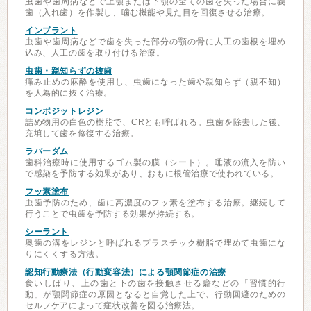
虫歯や歯周病などで上顎または下顎の全ての歯を失った場合に義
歯（入れ歯）を作製し、噛む機能や見た目を回復させる治療。
インプラント
虫歯や歯周病などで歯を失った部分の顎の骨に人工の歯根を埋め
込み、人工の歯を取り付ける治療。
虫歯・親知らずの抜歯
痛み止めの麻酔を使用し、虫歯になった歯や親知らず（親不知）
を人為的に抜く治療。
コンポジットレジン
詰め物用の白色の樹脂で、CRとも呼ばれる。虫歯を除去した後、
充填して歯を修復する治療。
ラバーダム
歯科治療時に使用するゴム製の膜（シート）。唾液の流入を防い
で感染を予防する効果があり、おもに根管治療で使われている。
フッ素塗布
虫歯予防のため、歯に高濃度のフッ素を塗布する治療。継続して
行うことで虫歯を予防する効果が持続する。
シーラント
奥歯の溝をレジンと呼ばれるプラスチック樹脂で埋めて虫歯にな
りにくくする方法。
認知行動療法（行動変容法）による顎関節症の治療
食いしばり、上の歯と下の歯を接触させる癖などの「習慣的行
動」が顎関節症の原因となると自覚した上で、行動回避のための
セルフケアによって症状改善を図る治療法。