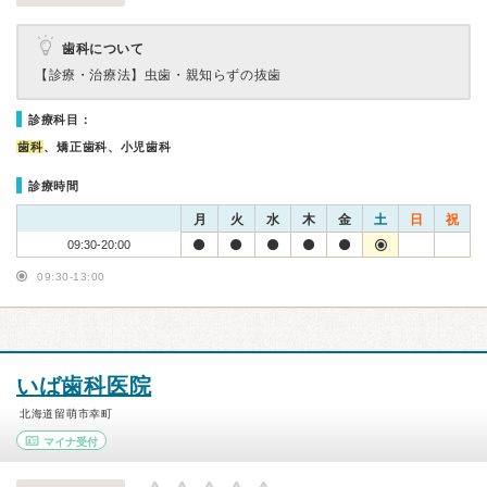
歯科について
【診療・治療法】
虫歯・親知らずの抜歯
診療科目：
歯科
、矯正歯科、小児歯科
診療時間
月
火
水
木
金
土
日
祝
09:30-20:00
09:30-13:00
いば歯科医院
北海道留萌市幸町
マイナ受付