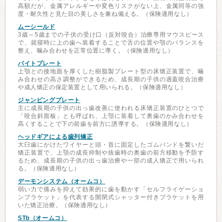
高額だが、金属アレルギーや変色リスクがない上、金属同等の強
度・耐久性と見た目の美しさを兼ね備える。（保険適用なし）
ムーシールド
3歳～5歳までの子供の受け口（反対咬合）治療専用マウスピース
で、就寝時に上の歯へ装着することで舌の位置や顎のバランスを
整え、噛み合わせを正常位置に導く。（保険適用なし）
バイトプレート
上顎との接地面を厚くした樹脂製プレート型の床矯正装置で、噛
み合わせの高さ調整ができるため、成長期の子供の過蓋咬合治療
や成人矯正の保定装置として用いられる。（保険適用なし）
ジャンピングプレート
主に成長期の子供の出っ歯改善に使われる床矯正装置のひとつで
「咬合斜面板」とも呼ばれ、上顎に装着して奥歯のかみ合わせを
高くすることで下の前歯を前方に誘導する。（保険適用なし）
ヘッドギアによる歯列矯正
大臼歯にかけたワイヤーと頭・首に固定したゴムバンドを繋いだ
矯正装置で、上顎の成長抑制や抜歯時の奥歯の前方移動を予防す
るため、成長期の子供の出っ歯治療や一部の成人矯正で用いられ
る。（保険適用なし）
デーモンシステム（オームコ）
弱い力で痛みを抑えて効果的に歯を動かす「セルフライゲーショ
ンブラケット」を代表する開閉式シャッター付きブラケットを用
いた矯正治療。（保険適用なし）
STb（オームコ）