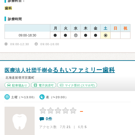
診療科目：
歯科
診療時間
月
火
水
木
金
土
日
祝
09:00-18:30
09:00-12:30
09:00-16:00
るもいファミリー歯科
医療法人社団千樹会
北海道留萌市宮園町
駐車場あり
電子決済可
マイナ受付
(スマホ可)
土曜（〜13:00）
夜（〜20:00）
－
0件
アクセス数 7月:
21
| 6月:
5