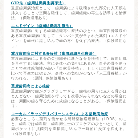
GTR法（歯周組織再生誘導法）
重度歯周病治療として、歯周病により破壊された部分に人工膜を
挿入することで空間を確保して、歯周組織の再生を誘導する治療
法。（保険適用あり）
エムドゲイン（歯周組織再生療法）
重度歯周病に対する歯周組織再生療法のひとつ。垂直性骨吸収の
ある重度歯周病に対して、タンパク質が含まれた薬剤（エムドゲ
イン）を歯根に流し込んで歯の再生を促す治療法。（保険適用な
し）
重度歯周病に対する骨移植（歯周組織再生療法）
重度歯周病による骨の欠損部分に新たな骨を移植して、歯周組織
を再生する治療法。主に身体への負担はあるが、自分の骨を使う
ことで生体親和性が高い「自家骨移植」、もしくは自家骨移植と
比べて再生力は劣るが、身体への負担が少ない「人工骨移植」が
行われる。（原則、保険適用あり）
重度歯周病による抜歯
重度歯周病で歯がグラグラしすぎる、歯根の周りに支える骨がほ
とんどない、歯周治療を行っても改善がみられないなどの場合に
は、周囲の歯を守るために抜歯になることがある。（保険適用あ
り）
ローカルドラッグデリバリーシステムによる歯周病治療
必要なところに薬剤を働かせる局所薬物送達療法（LDDS）のこ
と。歯科では歯科医・歯科衛生士のプロケアのひとつとして、歯
周ポケットに抗菌剤を直接流し込んで一時的に炎症を抑える。
（保険適用なし）