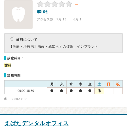
－
0件
アクセス数 7月:
13
| 6月:
1
歯科について
【診療・治療法】
虫歯・親知らずの抜歯、インプラント
診療科目：
歯科
診療時間
月
火
水
木
金
土
日
祝
09:00-18:30
09:00-12:30
えばたデンタルオフィス