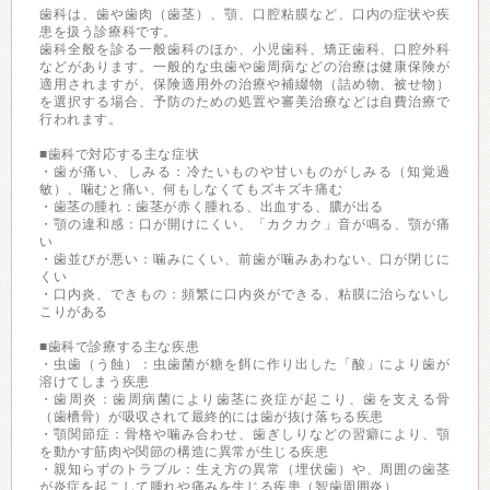
歯科は、歯や歯肉（歯茎）、顎、口腔粘膜など、口内の症状や疾
患を扱う診療科です。
歯科全般を診る一般歯科のほか、小児歯科、矯正歯科、口腔外科
などがあります。一般的な虫歯や歯周病などの治療は健康保険が
適用されますが、保険適用外の治療や補綴物（詰め物、被せ物）
を選択する場合、予防のための処置や審美治療などは自費治療で
行われます。
■歯科で対応する主な症状
・歯が痛い、しみる：冷たいものや甘いものがしみる（知覚過
敏）、噛むと痛い、何もしなくてもズキズキ痛む
・歯茎の腫れ：歯茎が赤く腫れる、出血する、膿が出る
・顎の違和感：口が開けにくい、「カクカク」音が鳴る、顎が痛
い
・歯並びが悪い：噛みにくい、前歯が噛みあわない、口が閉じに
くい
・口内炎、できもの：頻繁に口内炎ができる、粘膜に治らないし
こりがある
■歯科で診療する主な疾患
・虫歯（う蝕）：虫歯菌が糖を餌に作り出した「酸」により歯が
溶けてしまう疾患
・歯周炎：歯周病菌により歯茎に炎症が起こり、歯を支える骨
（歯槽骨）が吸収されて最終的には歯が抜け落ちる疾患
・顎関節症：骨格や噛み合わせ、歯ぎしりなどの習癖により、顎
を動かす筋肉や関節の構造に異常が生じる疾患
・親知らずのトラブル：生え方の異常（埋伏歯）や、周囲の歯茎
が炎症を起こして腫れや痛みを生じる疾患（智歯周囲炎）