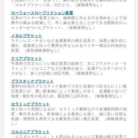
と既成のワイヤーを使って、歯の動きを調整する歯科矯正の手法
「マルチブラケット法」のひとつ。（保険適用なし）
ローフォースローフリクション装置
従来のワイヤー装置と比べ、歯根膜に与える力を弱めることで治
療中の痛みを軽減して、早く歯を整えることができる開閉式のシ
ャッターがついたブラケット。（保険適用なし）
メタルブラケット
ステンレス・チタンなど金属素材の矯正器具で、強度と耐久性に
優れ、他素材と比べて費用を抑えられるワイヤー矯正の代表的な
装置。（原則保険適用なし）
クリアブラケット
半透明で目立ちにくい矯正装置の総称で、主にプラスチック・セ
ラミック・ジルコニアなどの素材があり、金属アレルギーのリス
クがなく、多くの症例に対応可能。（保険適用なし）
プラスチックブラケット
透明や白色のプラスチック素材でできた安価かつ目立ちにくい矯
正装置だが、濃い飲食物によって着色しやすく、金属製と比べて
強度・耐久性が劣るため、重症例には不向き。（保険適用なし）
セラミックブラケット
他と比べて高額になるが、セラミック素材なので金属製同様の強
度・耐久性を持ち、飲食物による着色にも強く、歯に近い自然な
色調・透明性を再現できる審美性の高い矯正装置。（保険適用な
し）
ジルコニアブラケット
「人工ダイヤモンド」とも呼ばれるジルコニア素材の矯正装置で