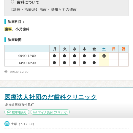
歯科について
【診療・治療法】
虫歯・親知らずの抜歯
診療科目：
歯科
、小児歯科
診療時間
月
火
水
木
金
土
日
祝
09:00-12:00
14:00-18:30
09:30-12:00
医療法人社団のだ歯科クリニック
北海道留萌市沖見町
駐車場あり
マイナ受付
(スマホ可)
土曜（〜12:30）