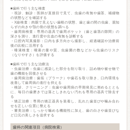
■歯科で行う主な検査
・視診、触診：医師が直接目で見て、虫歯の有無や歯茎、補綴物
の状態などを確認する
・X線検査：肉眼で見えない歯根の状態、歯と歯の間の虫歯、親知
らずの向きや顎の骨の状態を調べる
・歯周病検査：専用の器具で歯周ポケット（歯と歯茎の隙間）の
深さを測り、進行度や出血の有無を診断する
・口腔内写真撮影：口内を多方向から撮影し、経過確認や治療前
後の比較に活用する
・唾液検査：唾液の量や質、虫歯菌の数などから虫歯のリスク
（なりやすさ）を評価する
■歯科で行う主な治療法
・虫歯治療：虫歯に感染した部分を削り取り、詰め物や被せ物で
歯の機能を回復させる
・歯周病治療：歯垢（プラーク）や歯石を取り除き、口内環境を
改善して歯周病の進行を抑える
・検診、クリーニング：虫歯や歯周病の早期発見に努めるととも
に、毎日の歯磨きでは落としきれない汚れを専用の器具で除去す
る
・矯正治療：専用の矯正器具を装着し、乱れた歯並びや噛み合わ
せを正しい位置に整える
・審美治療：しっかり噛める機能性に加え、歯の白さや歯並びな
ど口元の美しさを追求する
歯科の関連項目（病院検索）