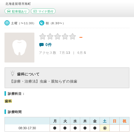
北海道留萌市旭町
駐車場あり
マイナ受付
土曜（〜11:30）
朝（8:30〜）
－
0件
アクセス数 7月:
13
| 6月:
5
歯科について
【診療・治療法】
虫歯・親知らずの抜歯
診療科目：
歯科
診療時間
月
火
水
木
金
土
日
祝
08:30-17:30