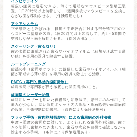
インビザライン
幅広い症例に適応できる、薄くて透明なマウスピース型矯正装
置。1日20時間以上装着して、1週間前後でマウスピースを交換し
ながら歯を移動させる。（保険適用なし）
アクアシステム
プチ矯正とも呼ばれる、軽度の不正咬合に対する部分矯正用のマ
ウスピース型矯正装置。1日20時間以上装着して、約2～5週間で
交換しながら歯を移動させる。（保険適用なし）
スケーリング（歯石取り）
歯の表面に形成された歯石やバイオフィルム（細菌が形成する薄
い膜）を専用の器具で除去する処置。
ルートプレーニング
歯茎の中（歯周ポケット）に蓄積した歯石やバイオフィルム（細
菌が形成する薄い膜）を専用の器具で除去する治療。
PMTC（専門的機械的歯面掃除）
歯科医院で専門家が行う徹底した歯面清掃のこと。
歯周病のレーザー治療
歯科用レーザーを用いた低侵襲な治療法で、患部にのみ作用して
痛みが少ない。深い歯周ポケット内の歯垢・歯石除去や歯周病菌
の殺菌、再発抑制に効果的。（条件により保険適用可）
フラップ手術（歯肉剥離掻爬術）による歯周病の外科治療
中度～重度の歯周病に対して、よく行われる歯周外科治療。歯ぐ
きを切開し歯根をむき出して、歯石や病変を目視で確認しながら
除去する小手術。（条件により保険適用あり）