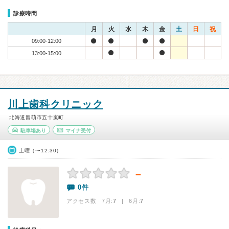
診療時間
月
火
水
木
金
土
日
祝
09:00-12:00
13:00-15:00
川上歯科クリニック
北海道留萌市五十嵐町
駐車場あり
マイナ受付
土曜（〜12:30）
－
0件
アクセス数 7月:
7
| 6月:
7