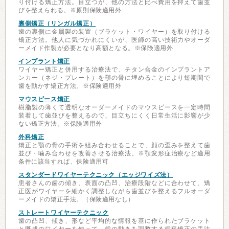
り付ける矯正方法。目立つが、他の方法と比べ費用を抑えて歯並
びを整えられる。※原則保険適用外
裏側矯正（リンガル矯正）
歯の裏側に金属製の装置（ブラケット・ワイヤー）を取り付ける
矯正方法。他人に気づかれにくいが、医師の高い技術力やオーダ
ーメイド作製が必要となり高額となる。※保険適用外
インプラント矯正
ワイヤー矯正と併用する治療法で、チタン合金のインプラントア
ンカー（ネジ・プレート）を顎の骨に埋めることにより短期間で
歯を動かす矯正方法。※保険適用外
マウスピース矯正
樹脂製の薄くて透明なオーダーメイドのマウスピースを一定時間
装着して歯並びを整えるので、目立ちにくく日常生活に影響が少
ない矯正方法。※保険適用外
外科矯正
矯正と顎の骨の手術を組み合わせることで、顔の歪みを整えて歯
並び・噛み合わせを改善させる治療法。※顎変形症治療など適用
条件に該当すれば、保険適用可
スタンダードワイヤーテクニック（エッジワイズ法）
患者さんの歯の傾き、表面の凸凹、治療段階などに合わせて、矯
正医がワイヤーを細かく調整しながら歯並びを整えるフルオーダ
ーメイドの矯正手法。（保険適用なし）
ストレートワイヤーテクニック
歯の凸凹、傾き、形など平均的な情報を基に作られたブラケット