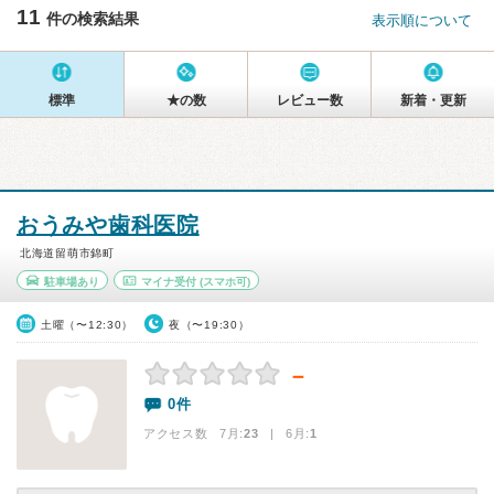
11
件の検索結果
表示順について
標準
★の数
レビュー数
新着・更新
おうみや歯科医院
北海道留萌市錦町
駐車場あり
マイナ受付
(スマホ可)
土曜（〜12:30）
夜（〜19:30）
－
0件
アクセス数 7月:
23
| 6月:
1