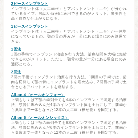
2ピースインプラント
インプラント体（人工歯根）とアバットメント（土台）が分かれ
ているタイプ。幅広い症例に適用できるのがメリット。審美性も
高く自然な仕上がりになる。
1ピースインプラント
インプラント体（人工歯根）とアバットメント（土台）が一体型
になっているもの。顎の骨の厚みが十分にある場合にのみ適用で
きる。
1回法
1回の手術でインプラント治療を行う方法。治療期間を大幅に短縮
できるのがメリット。ただし、顎骨の量が十分にある場合にのみ
適応となる。
2回法
2回の手術でインプラント治療を行う方法。1回目の手術では、歯
肉を切開して顎の骨にインプラントを埋め込み、2回目の手術で土
台となるアバットメントを連結する。
All-on-4（オールオンフォー）
上顎もしくは下顎の歯列全てを4本のインプラントで固定する治療
法。顎骨に埋め込んだ4本のインプラント体を土台にして、前歯か
ら奥歯まで一体となった12本の人工歯（被せ物）を固定する。
All-on-6（オールオンシックス）
上顎もしくは下顎の歯列全てを6本のインプラントで固定する治療
法。顎骨に埋め込んだ6本のインプラント体を土台にして、前歯か
ら奥歯まで一体となった12本の人工歯（被せ物）を固定する。