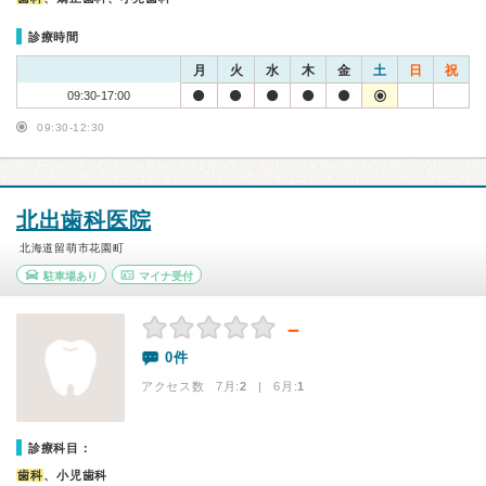
診療時間
月
火
水
木
金
土
日
祝
09:30-17:00
09:30-12:30
北出歯科医院
北海道留萌市花園町
駐車場あり
マイナ受付
－
0件
アクセス数 7月:
2
| 6月:
1
診療科目：
歯科
、小児歯科