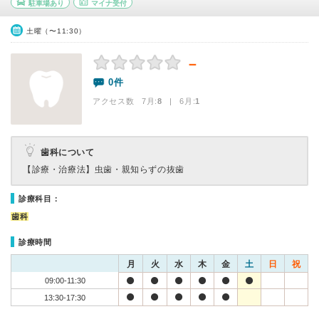
駐車場あり
マイナ受付
土曜（〜11:30）
－
0件
アクセス数 7月:
8
| 6月:
1
歯科について
【診療・治療法】
虫歯・親知らずの抜歯
診療科目：
歯科
診療時間
月
火
水
木
金
土
日
祝
09:00-11:30
13:30-17:30