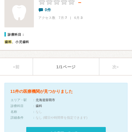
－
0件
アクセス数 7月:
7
| 6月:
3
診療科目：
歯科
、小児歯科
«前
1/1ページ
次»
11件の医療機関が見つかりました
エリア・駅
北海道留萌市
診療科目
歯科
名称
なし
詳細条件
なし (曜日や時間帯を指定できます)