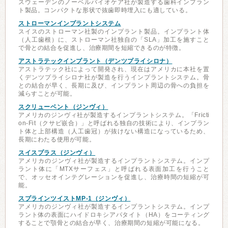
スウェーデンのノーベルバイオケア社が製造する歯科インプラン
ト製品。コンパクトな形状で抜歯即時埋入にも適している。
ストローマンインプラントシステム
スイスのストローマン社製のインプラント製品。インプラント体
（人工歯根）に、ストローマン社独自の「SLA」加工を施すこと
で骨との結合を促進し、治療期間を短縮できるのが特徴。
アストラテックインプラント（デンツプライシロナ）
アストラテック社によって開発され、現在はアメリカに本社を置
くデンツプライシロナ社が製造を行うインプラントシステム。骨
との結合が早く、長期に及び、インプラント周辺の骨への負担を
減らすことが可能。
スクリューベント（ジンヴィ）
アメリカのジンヴィ社が製造するインプラントシステム。「Fricti
on-Fit（クサビ嵌合）」と呼ばれる独自の技術により、インプラン
ト体と上部構造（人工歯冠）が抜けない構造になっているため、
長期にわたる使用が可能。
スイスプラス（ジンヴィ）
アメリカのジンヴィ社が製造するインプラントシステム。インプ
ラント体に「MTXサーフェス」と呼ばれる表面加工を行うこと
で、オッセオインテグレーションを促進し、治療時間の短縮が可
能。
スプラインツイストMP-1（ジンヴィ）
アメリカのジンヴィ社が製造するインプラントシステム。インプ
ラント体の表面にハイドロキシアパタイト（HA）をコーティング
することで顎骨との結合が早く、治療期間の短縮が可能になる。