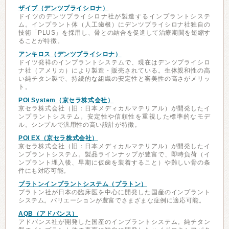
ザイブ（デンツプライシロナ）
ドイツのデンツプライシロナ社が製造するインプラントシステ
ム。インプラント体（人工歯根）にデンツプライシロナ社独自の
技術「PLUS」を採用し、骨との結合を促進して治療期間を短縮す
ることが特徴。
アンキロス（デンツプライシロナ）
ドイツ発祥のインプラントシステムで、現在はデンツプライシロ
ナ社（アメリカ）により製造・販売されている。生体親和性の高
い純チタン製で、持続的な組織の安定性と審美性の高さがメリッ
ト。
POI System（京セラ株式会社）
京セラ株式会社（旧：日本メディカルマテリアル）が開発したイ
ンプラントシステム。安定性や信頼性を重視した標準的なモデ
ル。シンプルで汎用性の高い設計が特徴。
POI EX（京セラ株式会社）
京セラ株式会社（旧：日本メディカルマテリアル）が開発したイ
ンプラントシステム。製品ラインナップが豊富で、即時負荷（イ
ンプラント埋入後、早期に仮歯を装着すること）や難しい骨の条
件にも対応可能。
プラトンインプラントシステム（プラトン）
プラトン社が日本の臨床医を中心に開発した国産のインプラント
システム。バリエーションが豊富でさまざまな症例に適応可能。
AQB（アドバンス）
アドバンス社が開発した国産のインプラントシステム。純チタン