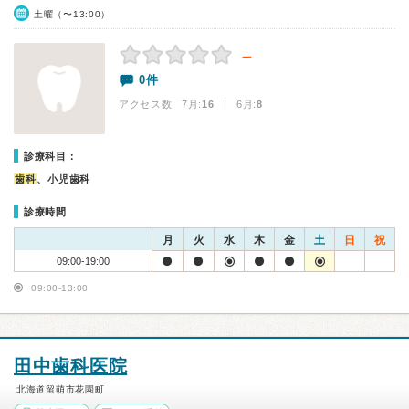
土曜（〜13:00）
－
0件
アクセス数 7月:
16
| 6月:
8
診療科目：
歯科
、小児歯科
診療時間
月
火
水
木
金
土
日
祝
09:00-19:00
09:00-13:00
田中歯科医院
北海道留萌市花園町