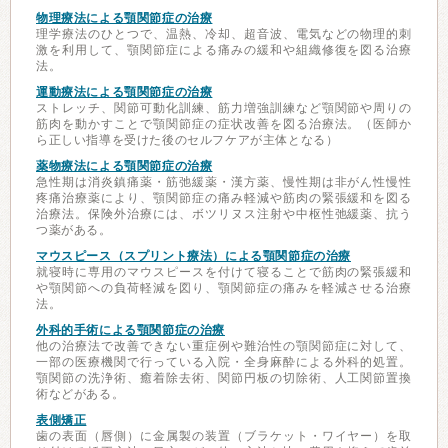
物理療法による顎関節症の治療
理学療法のひとつで、温熱、冷却、超音波、電気などの物理的刺
激を利用して、顎関節症による痛みの緩和や組織修復を図る治療
法。
運動療法による顎関節症の治療
ストレッチ、関節可動化訓練、筋力増強訓練など顎関節や周りの
筋肉を動かすことで顎関節症の症状改善を図る治療法。（医師か
ら正しい指導を受けた後のセルフケアが主体となる）
薬物療法による顎関節症の治療
急性期は消炎鎮痛薬・筋弛緩薬・漢方薬、慢性期は非がん性慢性
疼痛治療薬により、顎関節症の痛み軽減や筋肉の緊張緩和を図る
治療法。保険外治療には、ボツリヌス注射や中枢性弛緩薬、抗う
つ薬がある。
マウスピース（スプリント療法）による顎関節症の治療
就寝時に専用のマウスピースを付けて寝ることで筋肉の緊張緩和
や顎関節への負荷軽減を図り、顎関節症の痛みを軽減させる治療
法。
外科的手術による顎関節症の治療
他の治療法で改善できない重症例や難治性の顎関節症に対して、
一部の医療機関で行っている入院・全身麻酔による外科的処置。
顎関節の洗浄術、癒着除去術、関節円板の切除術、人工関節置換
術などがある。
表側矯正
歯の表面（唇側）に金属製の装置（ブラケット・ワイヤー）を取