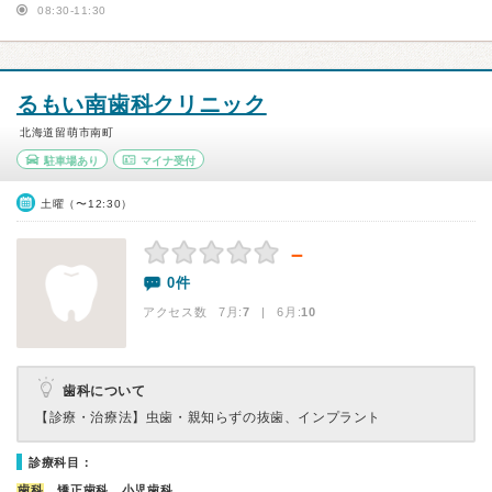
08:30-11:30
るもい南歯科クリニック
北海道留萌市南町
駐車場あり
マイナ受付
土曜（〜12:30）
－
0件
アクセス数 7月:
7
| 6月:
10
歯科について
【診療・治療法】
虫歯・親知らずの抜歯、インプラント
診療科目：
歯科
、矯正歯科、小児歯科