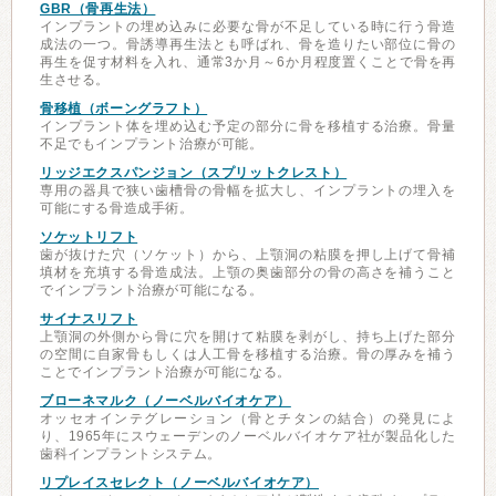
GBR（骨再生法）
インプラントの埋め込みに必要な骨が不足している時に行う骨造
成法の一つ。骨誘導再生法とも呼ばれ、骨を造りたい部位に骨の
再生を促す材料を入れ、通常3か月～6か月程度置くことで骨を再
生させる。
骨移植（ボーングラフト）
インプラント体を埋め込む予定の部分に骨を移植する治療。骨量
不足でもインプラント治療が可能。
リッジエクスパンジョン（スプリットクレスト）
専用の器具で狭い歯槽骨の骨幅を拡大し、インプラントの埋入を
可能にする骨造成手術。
ソケットリフト
歯が抜けた穴（ソケット）から、上顎洞の粘膜を押し上げて骨補
填材を充填する骨造成法。上顎の奥歯部分の骨の高さを補うこと
でインプラント治療が可能になる。
サイナスリフト
上顎洞の外側から骨に穴を開けて粘膜を剥がし、持ち上げた部分
の空間に自家骨もしくは人工骨を移植する治療。骨の厚みを補う
ことでインプラント治療が可能になる。
ブローネマルク（ノーベルバイオケア）
オッセオインテグレーション（骨とチタンの結合）の発見によ
り、1965年にスウェーデンのノーベルバイオケア社が製品化した
歯科インプラントシステム。
リプレイスセレクト（ノーベルバイオケア）