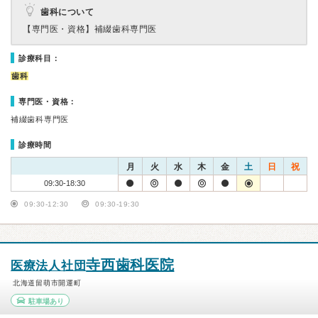
歯科について
【専門医・資格】
補綴歯科専門医
診療科目：
歯科
専門医・資格：
補綴歯科専門医
診療時間
月
火
水
木
金
土
日
祝
09:30-18:30
09:30-12:30
09:30-19:30
寺西歯科医院
医療法人社団
北海道留萌市開運町
駐車場あり