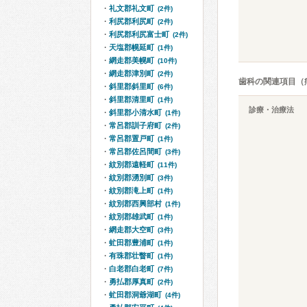
礼文郡礼文町
(2件)
利尻郡利尻町
(2件)
利尻郡利尻富士町
(2件)
天塩郡幌延町
(1件)
網走郡美幌町
(10件)
網走郡津別町
(2件)
歯科の関連項目（
斜里郡斜里町
(6件)
斜里郡清里町
(1件)
診療・治療法
斜里郡小清水町
(1件)
常呂郡訓子府町
(2件)
常呂郡置戸町
(1件)
常呂郡佐呂間町
(3件)
紋別郡遠軽町
(11件)
紋別郡湧別町
(3件)
紋別郡滝上町
(1件)
紋別郡西興部村
(1件)
紋別郡雄武町
(1件)
網走郡大空町
(3件)
虻田郡豊浦町
(1件)
有珠郡壮瞥町
(1件)
白老郡白老町
(7件)
勇払郡厚真町
(2件)
虻田郡洞爺湖町
(4件)