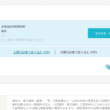
北海道紋別郡興部町
歯科
条件変更・
なし
なし (曜日や時間帯を指定できます)
土曜日診療で絞り込む (1件)
日曜日診療で絞り込む (0件)
歯科は、歯や歯肉（歯茎）、顎、口腔粘膜など、口内の症状や疾患を扱う診療科
歯科全般を診る一般歯科のほか、小児歯科、矯正歯科、口腔外科などがありま
や歯周病などの治療は健康保険が適用されますが、保険適用外の治療や補綴