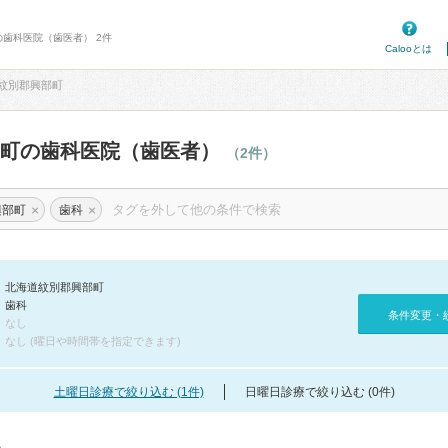
の歯科医院（歯医者） 2件
Calooとは
紋別郡興部町
部町の歯科医院（歯医者）
（2件）
×
×
興部町
歯科
北海道紋別郡興部町
歯科
条件変更・
なし
なし (曜日や時間帯を指定できます)
土曜日診療で絞り込む (1件)
日曜日診療で絞り込む (0件)