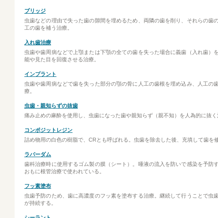
ブリッジ
虫歯などの理由で失った歯の隙間を埋めるため、両隣の歯を削り、それらの歯
工の歯を補う治療。
入れ歯治療
虫歯や歯周病などで上顎または下顎の全ての歯を失った場合に義歯（入れ歯）
能や見た目を回復させる治療。
インプラント
虫歯や歯周病などで歯を失った部分の顎の骨に人工の歯根を埋め込み、人工の
療。
虫歯・親知らずの抜歯
痛み止めの麻酔を使用し、虫歯になった歯や親知らず（親不知）を人為的に抜く
コンポジットレジン
詰め物用の白色の樹脂で、CRとも呼ばれる。虫歯を除去した後、充填して歯を
ラバーダム
歯科治療時に使用するゴム製の膜（シート）。唾液の流入を防いで感染を予防
おもに根管治療で使われている。
フッ素塗布
虫歯予防のため、歯に高濃度のフッ素を塗布する治療。継続して行うことで虫
が持続する。
シーラント