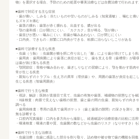
物）を選択する場合、予防のための処置や審美治療などは自費治療で行われます
■歯科で対応する主な症状
・歯が痛い、しみる：冷たいものや甘いものがしみる（知覚過敏）、噛むと痛
もズキズキ痛む
・歯茎の腫れ：歯茎が赤く腫れる、出血する、膿が出る
・顎の違和感：口が開けにくい、「カクカク」音が鳴る、顎が痛い
・歯並びが悪い：噛みにくい、前歯が噛みあわない、口が閉じにくい
・口内炎、できもの：頻繁に口内炎ができる、粘膜に治らないしこりがある
■歯科で診療する主な疾患
・虫歯（う蝕）：虫歯菌が糖を餌に作り出した「酸」により歯が溶けてしまう疾
・歯周炎：歯周病菌により歯茎に炎症が起こり、歯を支える骨（歯槽骨）が吸
は歯が抜け落ちる疾患
・顎関節症：骨格や噛み合わせ、歯ぎしりなどの習癖により、顎を動かす筋肉
常が生じる疾患
・親知らずのトラブル：生え方の異常（埋伏歯）や、周囲の歯茎が炎症を起こ
生じる疾患（智歯周囲炎）
■歯科で行う主な検査
・視診、触診：医師が直接目で見て、虫歯の有無や歯茎、補綴物の状態などを確
・X線検査：肉眼で見えない歯根の状態、歯と歯の間の虫歯、親知らずの向き
調べる
・歯周病検査：専用の器具で歯周ポケット（歯と歯茎の隙間）の深さを測り、
無を診断する
・口腔内写真撮影：口内を多方向から撮影し、経過確認や治療前後の比較に活用
・唾液検査：唾液の量や質、虫歯菌の数などから虫歯のリスク（なりやすさ）を
■歯科で行う主な治療法
・虫歯治療：虫歯に感染した部分を削り取り、詰め物や被せ物で歯の機能を回復