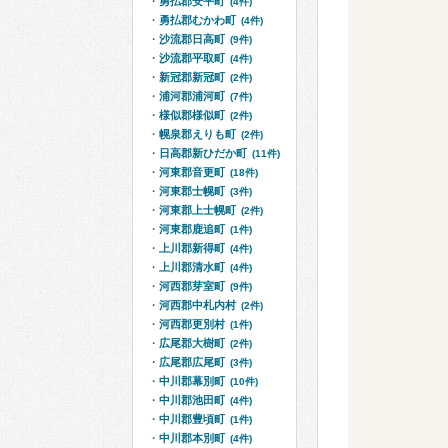
勇払郡安平町
(4件)
勇払郡むかわ町
(4件)
沙流郡日高町
(9件)
沙流郡平取町
(4件)
新冠郡新冠町
(2件)
浦河郡浦河町
(7件)
様似郡様似町
(2件)
幌泉郡えりも町
(2件)
日高郡新ひだか町
(11件)
河東郡音更町
(18件)
河東郡士幌町
(3件)
河東郡上士幌町
(2件)
河東郡鹿追町
(1件)
上川郡新得町
(4件)
上川郡清水町
(4件)
河西郡芽室町
(9件)
河西郡中札内村
(2件)
河西郡更別村
(1件)
広尾郡大樹町
(2件)
広尾郡広尾町
(3件)
中川郡幕別町
(10件)
中川郡池田町
(4件)
中川郡豊頃町
(1件)
中川郡本別町
(4件)