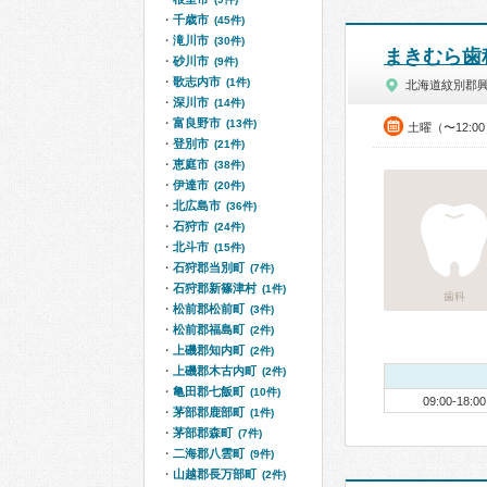
千歳市
(45件)
滝川市
(30件)
まきむら歯
砂川市
(9件)
歌志内市
(1件)
北海道紋別郡
深川市
(14件)
富良野市
(13件)
土曜（〜12:0
登別市
(21件)
恵庭市
(38件)
伊達市
(20件)
北広島市
(36件)
石狩市
(24件)
北斗市
(15件)
石狩郡当別町
(7件)
石狩郡新篠津村
(1件)
歯科
松前郡松前町
(3件)
松前郡福島町
(2件)
上磯郡知内町
(2件)
上磯郡木古内町
(2件)
亀田郡七飯町
(10件)
09:00-18:00
茅部郡鹿部町
(1件)
茅部郡森町
(7件)
二海郡八雲町
(9件)
山越郡長万部町
(2件)