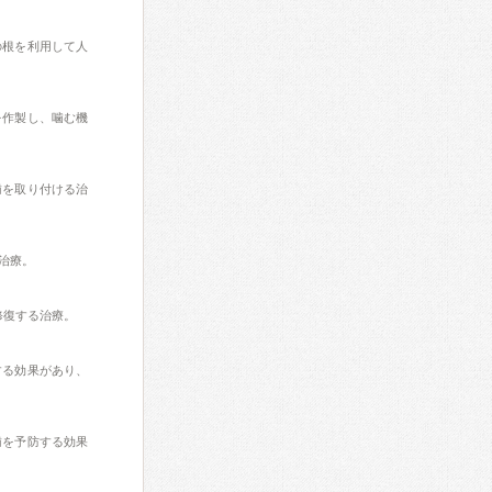
の根を利用して人
を作製し、噛む機
歯を取り付ける治
治療。
修復する治療。
する効果があり、
歯を予防する効果