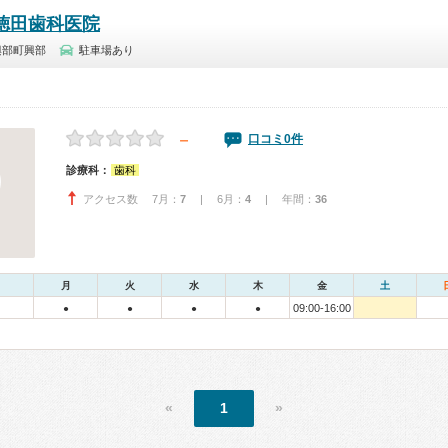
徳田歯科医院
興部町興部
駐車場あり
－
口コミ0件
診療科：
歯科
アクセス数 7月：
7
| 6月：
4
| 年間：
36
月
火
水
木
金
土
09:00-16:00
●
●
●
●
«
1
»