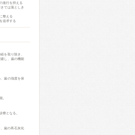
の進行を抑える
磨きでは落としき
に整える
を追求する
神経を取り除き、
回避し、歯の機能
め、歯の強度を保
能。
診療となる。
せ、歯の再石灰化