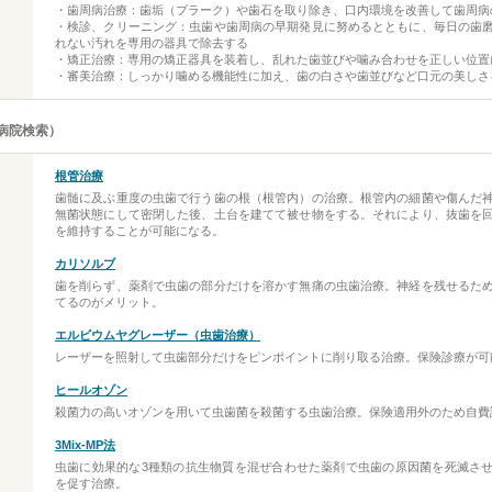
・歯周病治療：歯垢（プラーク）や歯石を取り除き、口内環境を改善して歯周病
・検診、クリーニング：虫歯や歯周病の早期発見に努めるとともに、毎日の歯
れない汚れを専用の器具で除去する
・矯正治療：専用の矯正器具を装着し、乱れた歯並びや噛み合わせを正しい位置
・審美治療：しっかり噛める機能性に加え、歯の白さや歯並びなど口元の美しさ
病院検索）
根管治療
歯髄に及ぶ重度の虫歯で行う歯の根（根管内）の治療。根管内の細菌や傷んだ
無菌状態にして密閉した後、土台を建てて被せ物をする。それにより、抜歯を
を維持することが可能になる。
カリソルブ
歯を削らず、薬剤で虫歯の部分だけを溶かす無痛の虫歯治療。神経を残せるた
てるのがメリット。
エルビウムヤグレーザー（虫歯治療）
レーザーを照射して虫歯部分だけをピンポイントに削り取る治療。保険診療が可
ヒールオゾン
殺菌力の高いオゾンを用いて虫歯菌を殺菌する虫歯治療。保険適用外のため自費
3Mix-MP法
虫歯に効果的な3種類の抗生物質を混ぜ合わせた薬剤で虫歯の原因菌を死滅さ
を促す治療。