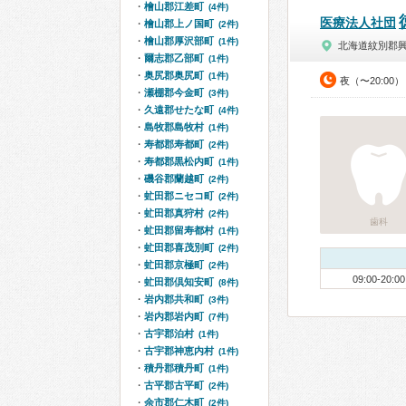
檜山郡江差町
(4件)
医療法人社団
檜山郡上ノ国町
(2件)
檜山郡厚沢部町
(1件)
北海道紋別郡
爾志郡乙部町
(1件)
奥尻郡奥尻町
(1件)
夜（〜20:00）
瀬棚郡今金町
(3件)
久遠郡せたな町
(4件)
島牧郡島牧村
(1件)
寿都郡寿都町
(2件)
寿都郡黒松内町
(1件)
磯谷郡蘭越町
(2件)
虻田郡ニセコ町
(2件)
虻田郡真狩村
(2件)
歯科
虻田郡留寿都村
(1件)
虻田郡喜茂別町
(2件)
虻田郡京極町
(2件)
09:00-20:00
虻田郡倶知安町
(8件)
岩内郡共和町
(3件)
岩内郡岩内町
(7件)
古宇郡泊村
(1件)
古宇郡神恵内村
(1件)
積丹郡積丹町
(1件)
古平郡古平町
(2件)
余市郡仁木町
(2件)