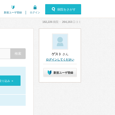
病院をさがす
新規ユーザ登録
ログイン
182,226
病院・
264,163
口コミ
ゲスト
さん
ログインしてください
新規ユーザ登録
絞り込み »