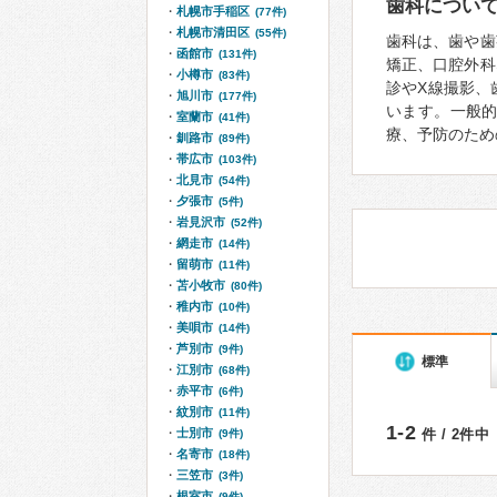
歯科につい
札幌市手稲区
(77件)
札幌市清田区
(55件)
歯科は、歯や歯
函館市
(131件)
矯正、口腔外科
小樽市
(83件)
診やX線撮影、
旭川市
(177件)
います。一般
室蘭市
(41件)
療、予防のため
釧路市
(89件)
帯広市
(103件)
北見市
(54件)
夕張市
(5件)
岩見沢市
(52件)
網走市
(14件)
留萌市
(11件)
苫小牧市
(80件)
稚内市
(10件)
美唄市
(14件)
芦別市
(9件)
標準
江別市
(68件)
赤平市
(6件)
紋別市
(11件)
1-2
士別市
件 / 2件中
(9件)
名寄市
(18件)
三笠市
(3件)
根室市
(9件)