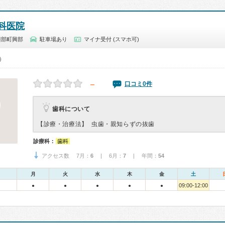
科医院
興部町興部
駐車場あり
マイナ受付 (スマホ可)
0）
－
口コミ0件
歯科について
【診療・治療法】
虫歯・親知らずの抜歯
診療科：
歯科
アクセス数 7月：
6
| 6月：
7
| 年間：
54
月
火
水
木
金
土
09:00-12:00
●
●
●
●
●