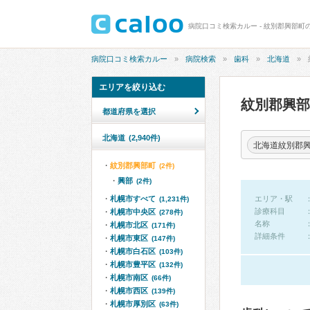
病院口コミ検索カルー - 紋別郡興部町
病院口コミ検索カルー
病院検索
歯科
北海道
エリアを絞り込む
紋別郡興
都道府県を選択
北海道
(2,940件)
北海道紋別郡
紋別郡興部町
(2件)
興部
(2件)
札幌市すべて
エリア・駅
(1,231件)
診療科目
札幌市中央区
(278件)
名称
札幌市北区
(171件)
詳細条件
札幌市東区
(147件)
札幌市白石区
(103件)
札幌市豊平区
(132件)
札幌市南区
(66件)
札幌市西区
(139件)
札幌市厚別区
(63件)