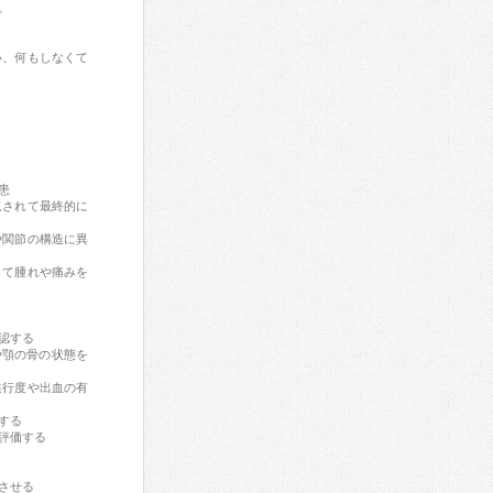
。
い、何もしなくて
患
収されて最終的に
や関節の構造に異
して腫れや痛みを
認する
や顎の骨の状態を
進行度や出血の有
する
評価する
させる