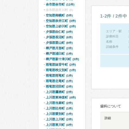
余市郡余市町
(12件)
余市郡赤井川村
(0)
空知郡南幌町
1-2件 / 2件中
(5件)
空知郡奈井江町
(3件)
空知郡上砂川町
(2件)
エリア・駅
夕張郡由仁町
(4件)
診療科目
夕張郡長沼町
(6件)
名称
夕張郡栗山町
(8件)
詳細条件
樺戸郡月形町
(2件)
樺戸郡浦臼町
(1件)
樺戸郡新十津川町
(3件)
雨竜郡妹背牛町
(2件)
雨竜郡秩父別町
(1件)
雨竜郡雨竜町
(1件)
雨竜郡北竜町
(1件)
雨竜郡沼田町
(2件)
上川郡鷹栖町
(2件)
上川郡東神楽町
(4件)
上川郡当麻町
(2件)
歯科について
上川郡比布町
(1件)
上川郡愛別町
(1件)
詳細
上川郡上川町
(2件)
上川郡東川町
(4件)