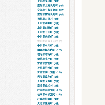
上川郡美瑛町
(4件)
空知郡上富良野町
(5件)
空知郡中富良野町
(2件)
空知郡南富良野町
(1件)
勇払郡占冠村
(3件)
上川郡和寒町
(2件)
上川郡剣淵町
(2件)
上川郡下川町
(1件)
中川郡美深町
(1件)
中川郡音威子府村
(0)
中川郡中川町
(1件)
雨竜郡幌加内町
(1件)
増毛郡増毛町
(1件)
留萌郡小平町
(2件)
苫前郡苫前町
(2件)
苫前郡羽幌町
(3件)
苫前郡初山別村
(1件)
天塩郡遠別町
(1件)
天塩郡天塩町
(2件)
宗谷郡猿払村
(1件)
枝幸郡浜頓別町
(2件)
枝幸郡中頓別町
(1件)
枝幸郡枝幸町
(4件)
天塩郡豊富町
(1件)