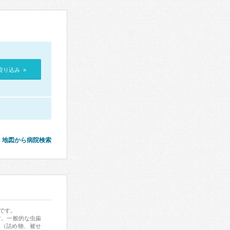
絞り込み »
地図から病院検索
です。
す。一般的な虫歯
物（詰め物、被せ