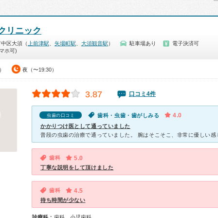
クリニック
市中区大須（
上前津駅
、
矢場町駅
、
大須観音駅
）
駐車場あり
電子決済可
マホ可)
0）
夜（〜19:30）
3.87
口コミ4件
4.0
歯科・虫歯・歯がしみる
虫歯の口コミ
かかりつけ医として通っていました
歯科
5.0
丁寧な説明をして頂けました
歯科
4.5
待ち時間が少ない
診療科：
歯科、小児歯科