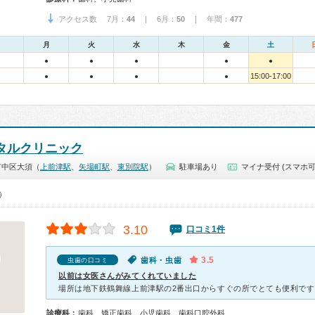
アクセス数 7月：
44
| 6月：
50
| 年間：
477
月
火
水
木
金
土
●
●
●
●
●
15:00-17:00
●
●
●
●
ンタルクリニック
市中区大須（
上前津駅
、
矢場町駅
、
東別院駅
）
駐車場あり
マイナ受付 (スマホ可
0）
3.10
口コミ1件
3.5
歯科・虫歯
虫歯の口コミ
以前は女医さんがみてくれていました
診療科：
歯科、矯正歯科、小児歯科、歯科口腔外科