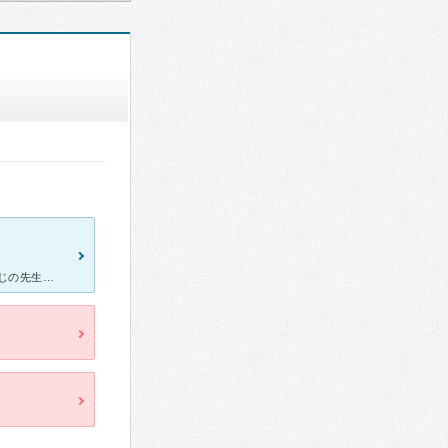
普段の虫歯の治療で通っていました。 腕はそこそこ、非常に優しい感じの先生だと思います。 受付兼助手と2名体制で、受付がいないときはワンオペをされていました。 矯正時の抜歯もこちらでお願いしました