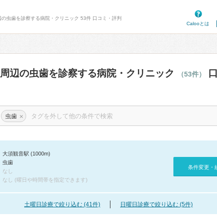
辺の虫歯を診察する病院・クリニック 53件 口コミ・評判
Calooとは
駅周辺の虫歯を診察する病院・クリニック
口
（53件）
×
虫歯
大須観音駅 (1000m)
虫歯
条件変更・
なし
なし (曜日や時間帯を指定できます)
土曜日診療で絞り込む (41件)
日曜日診療で絞り込む (5件)