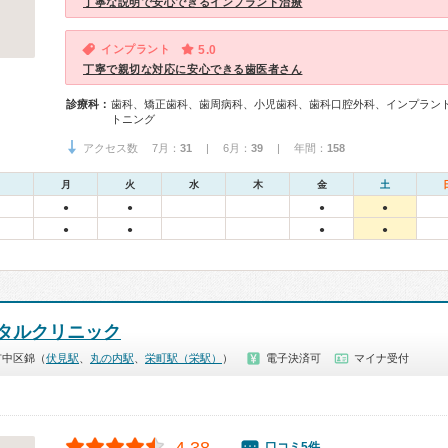
丁寧な説明で安心できるインプラント治療
インプラント
5.0
丁寧で親切な対応に安心できる歯医者さん
診療科：
歯科、矯正歯科、歯周病科、小児歯科、歯科口腔外科、インプラン
トニング
アクセス数 7月：
31
| 6月：
39
| 年間：
158
月
火
水
木
金
土
●
●
●
●
●
●
●
●
タルクリニック
市中区錦（
伏見駅
、
丸の内駅
、
栄町駅（栄駅）
）
電子決済可
マイナ受付
口コミ5件