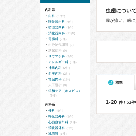
内科系
虫歯につい
内科
(27件)
歯が痛い、歯に
呼吸器内科
(6件)
循環器内科
(8件)
消化器内科
(11件)
胃腸科
(2件)
内分泌代謝科
(0)
糖尿病科
(0)
リウマチ科
(2件)
アレルギー科
(6件)
神経内科
(2件)
血液内科
(2件)
腎臓内科
(1件)
標準
人工透析
(0)
緩和ケア（ホスピス）
(1件)
1-20
件 / 53
外科系
外科
(5件)
呼吸器外科
(1件)
心臓血管外科
(1件)
消化器外科
(2件)
乳腺科
(1件)