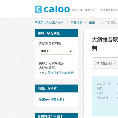
病院口コミ検索カルー - 大須観音駅周
病院口コミ検索カルー
病院検索
虫歯
大須観音駅
距離・駅を変更
大須観音
大須観音駅周辺
判
×
大須観音駅
路線から駅を選ぶ
大須観音駅
名古屋市営地下鉄鶴舞線
エリア・駅
地図から検索
病気
名称
詳細条件
地図から病院を探す
診療科目から探す