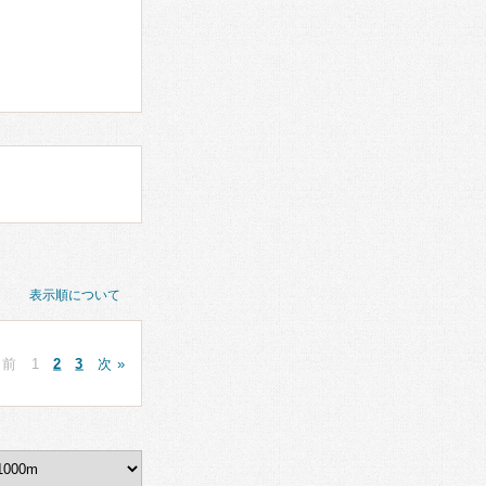
表示順について
 前
1
2
3
次 »