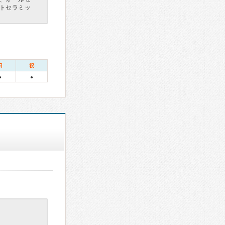
トセラミッ
日
祝
●
●