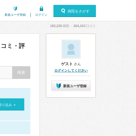
病院をさがす
新規ユーザ登録
ログイン
182,226
病院・
264,163
口コミ
コミ・評
ゲスト
さん
ログインしてください
新規ユーザ登録
絞り込み »