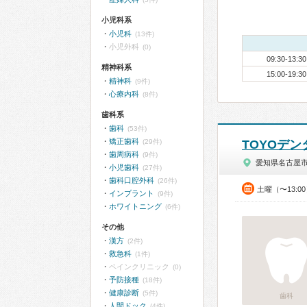
小児科系
小児科
(13件)
小児外科
(0)
09:30-13:30
精神科系
15:00-19:30
精神科
(9件)
心療内科
(8件)
歯科系
歯科
(53件)
矯正歯科
(29件)
TOYOデ
歯周病科
(9件)
愛知県名古屋
小児歯科
(27件)
歯科口腔外科
(26件)
土曜（〜13:0
インプラント
(9件)
ホワイトニング
(6件)
その他
漢方
(2件)
救急科
(1件)
ペインクリニック
(0)
予防接種
(18件)
健康診断
(5件)
歯科
人間ドック
(4件)