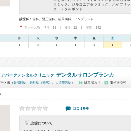
ラミック、ジルコニアセラミック、ハイブリッ
ク、メタルボンド
診療科：
歯科、矯正歯科、歯周病科、インプラント
アクセス数 7月：
13
| 6月：
12
| 年間：
142
月
火
水
木
金
土
●
●
●
●
●
●
デンタルサロンブランカ
ィアパークデンタルクリニック
市中区栄（
矢場町駅
、
栄町駅（栄駅）
、
大須観音駅
）
駐車場あり
電子決済可
0）
－
口コミ0件
虫歯について