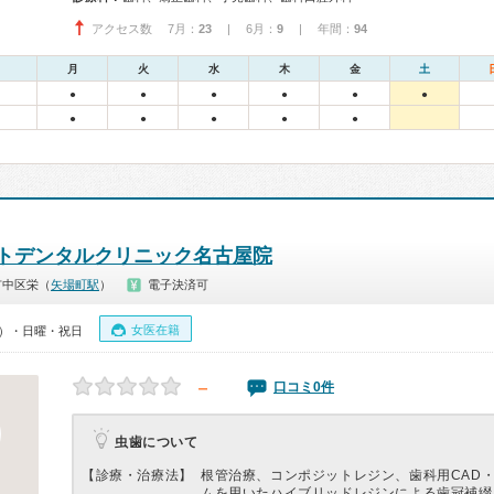
アクセス数 7月：
23
| 6月：
9
| 年間：
94
月
火
水
木
金
土
●
●
●
●
●
●
●
●
●
●
●
トデンタルクリニック名古屋院
市中区栄（
矢場町駅
）
電子決済可
女医在籍
00）・日曜・祝日
－
口コミ0件
虫歯について
【診療・治療法】
根管治療、コンポジットレジン、歯科用CAD・
ムを用いたハイブリッドレジンによる歯冠補綴