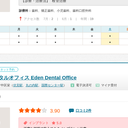
【診療・治療法】
根管治療
診療科：
歯科、矯正歯科、小児歯科、歯科口腔外科
アクセス数 7月：
2
| 6月：
1
| 年間：
19
月
火
水
木
金
土
●
●
●
●
●
●
●
●
●
●
ネット予約
オフィス Eden Dental Office
市中区栄（
伏見駅
、
丸の内駅
、
国際センター駅
）
電子決済可
マイナ受付
0）
3.90
口コミ2件
インプラント
5.0