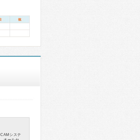
日
祝
CAMシステ
、オールセ