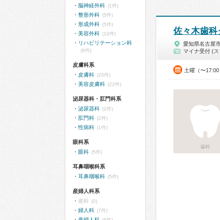
脳神経外科
(1件)
整形外科
(5件)
形成外科
(5件)
佐々木歯科
美容外科
(10件)
リハビリテーション科
愛知県名古屋
(8件)
マイナ受付 (ス
皮膚科系
土曜（〜17:0
皮膚科
(20件)
美容皮膚科
(22件)
泌尿器科・肛門科系
泌尿器科
(2件)
肛門科
(2件)
性病科
(1件)
眼科系
歯科
眼科
(5件)
耳鼻咽喉科系
耳鼻咽喉科
(5件)
産婦人科系
産科
(0)
婦人科
(7件)
産婦人科
(5件)