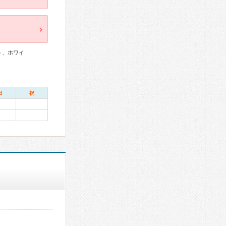
ト、ホワイ
日
祝