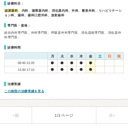
診療科目：
泌尿器科
、内科、循環器内科、消化器内科、外科、整形外科、リハビリテーシ
ョン科、歯科、歯科口腔外科、放射線科
専門医・資格：
総合内科専門医、外科専門医、呼吸器外科専門医、消化器病専門医、消化器外
科専門医…
診療時間
月
火
水
木
金
土
日
祝
08:45-12:20
13:30-17:10
治療実績
この病院の治療実績を見る
«前
1/1ページ
次»