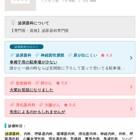
アクセス数 7月:
541
| 6月:
496
泌尿器科について
【専門医・資格】
泌尿器科専門医
泌尿器科の口コミ
泌尿器科
神経因性膀胱
尿が出にくい
4.0
車椅子用の駐車場が少ない
誰かと一緒の時ならば玄関前に下ろして貰って空いてる駐車場に停めてもらってましたが、自分で運転して車椅子を下ろして行く場合で車椅子駐車場が空いてないと非常に不便です。 身障手帳を駐車場のおじさんに出す
放射線科
肺がん
5.0
大変お世話になりました
消化器内科
大腸がん
5.0
先生によるのかもしれませんが
診療科目：
泌尿器科
、内科、呼吸器内科、循環器内科、消化器内科、神経内科、外科、呼
吸器外科、心臓血管外科、消化器外科、乳腺科、整形外科、形成外科、リハビ