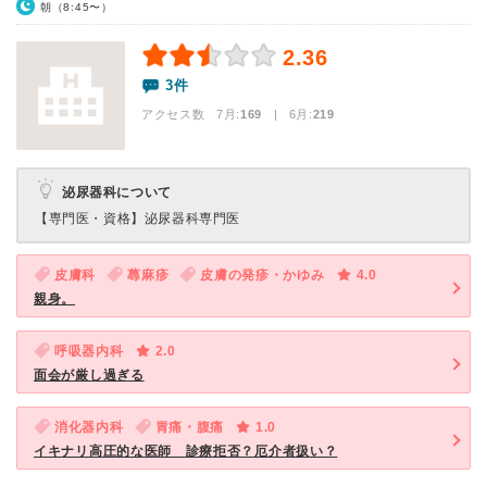
朝（8:45〜）
2.36
3件
アクセス数 7月:
169
| 6月:
219
泌尿器科について
【専門医・資格】
泌尿器科専門医
皮膚科
蕁麻疹
皮膚の発疹・かゆみ
4.0
親身。
呼吸器内科
2.0
面会が厳し過ぎる
消化器内科
胃痛・腹痛
1.0
イキナリ高圧的な医師 診療拒否？厄介者扱い？