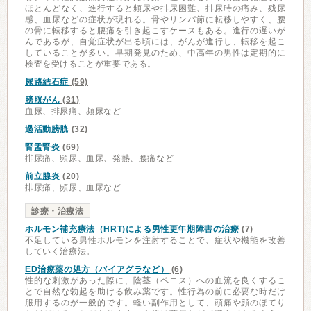
ほとんどなく、進行すると頻尿や排尿困難、排尿時の痛み、残尿
感、血尿などの症状が現れる。骨やリンパ節に転移しやすく、腰
の骨に転移すると腰痛を引き起こすケースもある。進行の遅いが
んであるが、自覚症状が出る頃には、がんが進行し、転移を起こ
していることが多い。早期発見のため、中高年の男性は定期的に
検査を受けることが重要である。
尿路結石症
(59)
膀胱がん
(31)
血尿、排尿痛、頻尿など
過活動膀胱
(32)
腎盂腎炎
(69)
排尿痛、頻尿、血尿、発熱、腰痛など
前立腺炎
(20)
排尿痛、頻尿、血尿など
診療・治療法
ホルモン補充療法（HRT)による男性更年期障害の治療
(7)
不足している男性ホルモンを注射することで、症状や機能を改善
していく治療法。
ED治療薬の処方（バイアグラなど）
(6)
性的な刺激があった際に、陰茎（ペニス）への血流を良くするこ
とで自然な勃起を助ける飲み薬です。性行為の前に必要な時だけ
服用するのが一般的です。軽い副作用として、頭痛や顔のほてり