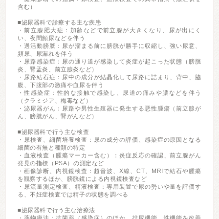
含む）
■泌尿器科で診療する主な疾患
・前立腺肥大症：加齢などで前立腺が大きくなり、尿が出にく
い、夜間頻尿などを伴う
・過活動膀胱：尿が溜まる前に膀胱が勝手に収縮し、強い尿意、
頻尿、尿漏れを伴う
・尿路感染症：尿の通り道が感染して炎症が起こった状態（膀胱
炎、腎盂炎、前立腺炎など）
・尿路結石症：尿中の成分が結晶化して尿路に詰まり、背中、脇
腹、下腹部の激痛や血尿を伴う
・性感染症：性的な接触で感染し、尿道の痛みや膿などを伴う
（クラミジア、梅毒など）
・泌尿器がん：尿路や男性生殖器に発生する悪性腫瘍（前立腺が
ん、膀胱がん、腎がんなど）
■泌尿器科で行う主な検査
・尿検査、細菌培養検査：尿の成分の評価、感染症の原因となる
細菌の有無と種類の特定
・血液検査（腫瘍マーカー含む）：炎症反応の確認、前立腺がん
発見の指標（PSA）の測定など
・画像診断、内視鏡検査：超音波、X線、CT、MRIで結石や腫瘍
を観察するほか、膀胱鏡による内視鏡検査など
・尿流量測定検査、精液検査：専用装置で尿の勢いや量を評価す
る、不妊症検査では精子の状態を調べる
■泌尿器科で行う主な治療法
・薬物療法：抗菌薬（感染症）のほか、排尿機能、性機能を改善