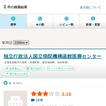
2
件の検索結果
表示順について
標準
★の数
レビュー数
新着・更新
駅周辺
独立行政法人国立病院機構函館医療センター
北海道函館市川原町（深堀町駅、競馬場前駅、柏木町駅）
駐車場あり
電子決済可
マイナ受付
(スマホ可)
電子処方せん対応
朝（8:30〜）
3.16
10件