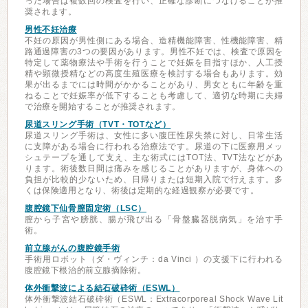
った場合は複数回の検査を行い、正確な診断につなげることが推
奨されます。
男性不妊治療
不妊の原因が男性側にある場合、造精機能障害、性機能障害、精
路通過障害の3つの要因があります。男性不妊では、検査で原因を
特定して薬物療法や手術を行うことで妊娠を目指すほか、人工授
精や顕微授精などの高度生殖医療を検討する場合もあります。効
果が出るまでには時間がかかることがあり、男女ともに年齢を重
ねることで妊娠率が低下することも考慮して、適切な時期に夫婦
で治療を開始することが推奨されます。
尿道スリング手術（TVT・TOTなど）
尿道スリング手術は、女性に多い腹圧性尿失禁に対し、日常生活
に支障がある場合に行われる治療法です。尿道の下に医療用メッ
シュテープを通して支え、主な術式にはTOT法、TVT法などがあ
ります。術後数日間は痛みを感じることがありますが、身体への
負担が比較的少ないため、日帰りまたは短期入院で行えます。多
くは保険適用となり、術後は定期的な経過観察が必要です。
腹腔鏡下仙骨膣固定術（LSC）
膣から子宮や膀胱、腸が飛び出る「骨盤臓器脱病気」を治す手
術。
前立腺がんの腹腔鏡手術
手術用ロボット（ダ・ヴィンチ：da Vinci ）の支援下に行われる
腹腔鏡下根治的前立腺摘除術。
体外衝撃波による結石破砕術（ESWL）
体外衝撃波結石破砕術（ESWL：Extracorporeal Shock Wave Lit