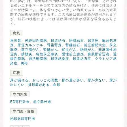
hotripsy）は、尿管結石の治療の一つであり、「衝撃波」と呼ばれ
る強いエネルギーを当てて尿管内の結石を砕き、体外に排出させ
るのが特徴です。体を傷つけない優しい治療であり、比較的短期
間での回復が期待できます。この治療は健康保険が適用されます
が、結石の状態によっては複数回の治療が必要な場合もありま
す。
病気
尿失禁
、
神経因性膀胱
、
尿道結石
、
膀胱結石
、
尿道炎
、
亀頭包皮
炎
、
尿道カルンケル
、
腎盂腎炎
、
腎臓結石
、
前立腺肥大症
、
前立
腺炎
、
前立腺がん
、
腎臓がん
、
腎盂がん
、
膀胱がん
、
非淋菌性尿
道炎
、
膀胱炎
、
急性前立腺炎
、
慢性前立腺炎
、
膀胱尿管逆流
、
過
敏性膀胱
、
過活動膀胱
、
尿路感染症
、
尿路結石症
、
クラミジア感
染症
、
梅毒
症状
尿が漏れる
、
おしっこの回数・尿の量が多い
、
尿が少ない
、
尿が
出にくい
、
排尿痛がある
、
血尿
専門外来
ED専門外来
、
前立腺外来
専門医・資格
泌尿器科専門医