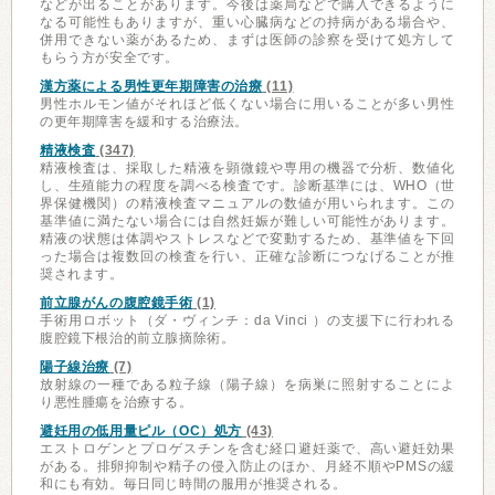
などが出ることがあります。今後は薬局などで購入できるように
なる可能性もありますが、重い心臓病などの持病がある場合や、
併用できない薬があるため、まずは医師の診察を受けて処方して
もらう方が安全です。
漢方薬による男性更年期障害の治療
(11)
男性ホルモン値がそれほど低くない場合に用いることが多い男性
の更年期障害を緩和する治療法。
精液検査
(347)
精液検査は、採取した精液を顕微鏡や専用の機器で分析、数値化
し、生殖能力の程度を調べる検査です。診断基準には、WHO（世
界保健機関）の精液検査マニュアルの数値が用いられます。この
基準値に満たない場合には自然妊娠が難しい可能性があります。
精液の状態は体調やストレスなどで変動するため、基準値を下回
った場合は複数回の検査を行い、正確な診断につなげることが推
奨されます。
前立腺がんの腹腔鏡手術
(1)
手術用ロボット（ダ・ヴィンチ：da Vinci ）の支援下に行われる
腹腔鏡下根治的前立腺摘除術。
陽子線治療
(7)
放射線の一種である粒子線（陽子線）を病巣に照射することによ
り悪性腫瘍を治療する。
避妊用の低用量ピル（OC）処方
(43)
エストロゲンとプロゲスチンを含む経口避妊薬で、高い避妊効果
がある。排卵抑制や精子の侵入防止のほか、月経不順やPMSの緩
和にも有効。毎日同じ時間の服用が推奨される。