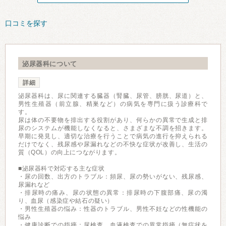
口コミを探す
泌尿器科について
詳細
泌尿器科は、尿に関連する臓器（腎臓、尿管、膀胱、尿道）と、
男性生殖器（前立腺、精巣など）の病気を専門に扱う診療科で
す。
尿は体の不要物を排出する役割があり、何らかの異常で生成と排
尿のシステムが機能しなくなると、さまざまな不調を招きます。
早期に発見し、適切な治療を行うことで病気の進行を抑えられる
だけでなく、残尿感や尿漏れなどの不快な症状が改善し、生活の
質（QOL）の向上につながります。
■泌尿器科で対応する主な症状
・尿の回数、出方のトラブル：頻尿、尿の勢いがない、残尿感、
尿漏れなど
・排尿時の痛み、尿の状態の異常：排尿時の下腹部痛、尿の濁
り、血尿（感染症や結石の疑い）
・男性生殖器の悩み：性器のトラブル、男性不妊などの性機能の
悩み
・健康診断での指摘：尿検査、血液検査での異常指摘（無症状を