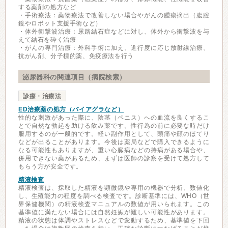
する薬剤の処方など
・手術療法：薬物療法で改善しない場合やがんの腫瘍摘出（腹腔
鏡やロボット支援手術など）
・体外衝撃波治療：尿路結石症などに対し、体外から衝撃波を与
えて結石を砕く治療
・がんの専門治療：外科手術に加え、進行度に応じ放射線治療、
抗がん剤、分子標的薬、免疫療法を行う
泌尿器科の関連項目（病院検索）
診療・治療法
ED治療薬の処方（バイアグラなど）
性的な刺激があった際に、陰茎（ペニス）への血流を良くするこ
とで自然な勃起を助ける飲み薬です。性行為の前に必要な時だけ
服用するのが一般的です。軽い副作用として、頭痛や顔のほてり
などが出ることがあります。今後は薬局などで購入できるように
なる可能性もありますが、重い心臓病などの持病がある場合や、
併用できない薬があるため、まずは医師の診察を受けて処方して
もらう方が安全です。
精液検査
精液検査は、採取した精液を顕微鏡や専用の機器で分析、数値化
し、生殖能力の程度を調べる検査です。診断基準には、WHO（世
界保健機関）の精液検査マニュアルの数値が用いられます。この
基準値に満たない場合には自然妊娠が難しい可能性があります。
精液の状態は体調やストレスなどで変動するため、基準値を下回