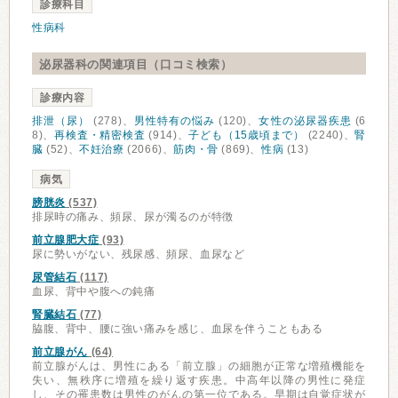
診療科目
性病科
泌尿器科の関連項目（口コミ検索）
診療内容
排泄（尿）
(278)、
男性特有の悩み
(120)、
女性の泌尿器疾患
(6
8)、
再検査・精密検査
(914)、
子ども（15歳頃まで）
(2240)、
腎
臓
(52)、
不妊治療
(2066)、
筋肉・骨
(869)、
性病
(13)
病気
膀胱炎
(537)
排尿時の痛み、頻尿、尿が濁るのが特徴
前立腺肥大症
(93)
尿に勢いがない、残尿感、頻尿、血尿など
尿管結石
(117)
血尿、背中や腹への鈍痛
腎臓結石
(77)
脇腹、背中、腰に強い痛みを感じ、血尿を伴うこともある
前立腺がん
(64)
前立腺がんは、男性にある「前立腺」の細胞が正常な増殖機能を
失い、無秩序に増殖を繰り返す疾患。中高年以降の男性に発症
し、その罹患数は男性のがんの第一位である。早期は自覚症状が