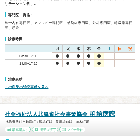
リテーション科、…
専門医・資格：
総合内科専門医、アレルギー専門医、感染症専門医、外科専門医、呼吸器専門
医、呼吸…
診療時間
月
火
水
木
金
土
日
祝
08:30-12:00
13:00-17:15
治療実績
この病院の治療実績を見る
函館病院
社会福祉法人北海道社会事業協会
北海道函館市駒場町（深堀町駅、競馬場前駅、柏木町駅）
駐車場あり
電子決済可
マイナ受付