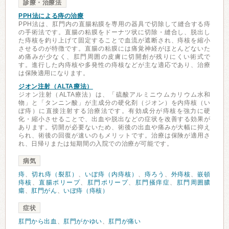
診療・治療法
PPH法による痔の治療
PPH法は、肛門内の直腸粘膜を専用の器具で切除して縫合する痔
の手術法です。直腸の粘膜をドーナツ状に切除・縫合し、脱出し
た痔核を釣り上げて固定することで血流が遮断され、痔核を縮小
させるのが特徴です。直腸の粘膜には痛覚神経がほとんどないた
め痛みが少なく、肛門周囲の皮膚に切開創が残りにくい術式で
す。進行した内痔核や多発性の痔核などが主な適応であり、治療
は保険適用になります。
ジオン注射（ALTA療法）
ジオン注射（ALTA療法）は、「硫酸アルミニウムカリウム水和
物」と「タンニン酸」が主成分の硬化剤（ジオン）を内痔核（い
ぼ痔）に直接注射する治療法です。有効成分が痔核を強力に硬
化・縮小させることで、出血や脱出などの症状を改善する効果が
あります。切開が必要ないため、術後の出血や痛みが大幅に抑え
られ、術後の回復が速いのもメリットです。治療は保険が適用さ
れ、日帰りまたは短期間の入院での治療が可能です。
病気
痔
、
切れ痔（裂肛）
、
いぼ痔（内痔核）
、
痔ろう
、
外痔核
、
嵌頓
痔核
、
直腸ポリープ
、
肛門ポリープ
、
肛門掻痒症
、
肛門周囲膿
瘍
、
肛門がん
、
いぼ痔（痔核）
症状
肛門から出血
、
肛門がかゆい
、
肛門が痛い