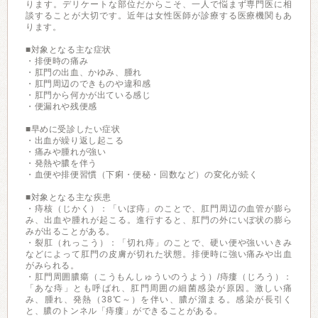
ります。デリケートな部位だからこそ、一人で悩まず専門医に相
談することが大切です。近年は女性医師が診療する医療機関もあ
ります。
■対象となる主な症状
・排便時の痛み
・肛門の出血、かゆみ、腫れ
・肛門周辺のできものや違和感
・肛門から何かが出ている感じ
・便漏れや残便感
■早めに受診したい症状
・出血が繰り返し起こる
・痛みや腫れが強い
・発熱や膿を伴う
・血便や排便習慣（下痢・便秘・回数など）の変化が続く
■対象となる主な疾患
・痔核（じかく）：「いぼ痔」のことで、肛門周辺の血管が膨ら
み、出血や腫れが起こる。進行すると、肛門の外にいぼ状の膨ら
みが出ることがある。
・裂肛（れっこう）：「切れ痔」のことで、硬い便や強いいきみ
などによって肛門の皮膚が切れた状態。排便時に強い痛みや出血
がみられる。
・肛門周囲膿瘍（こうもんしゅういのうよう）/痔瘻（じろう）：
「あな痔」とも呼ばれ、肛門周囲の細菌感染が原因。激しい痛
み、腫れ、発熱（38℃～）を伴い、膿が溜まる。感染が長引く
と、膿のトンネル「痔瘻」ができることがある。