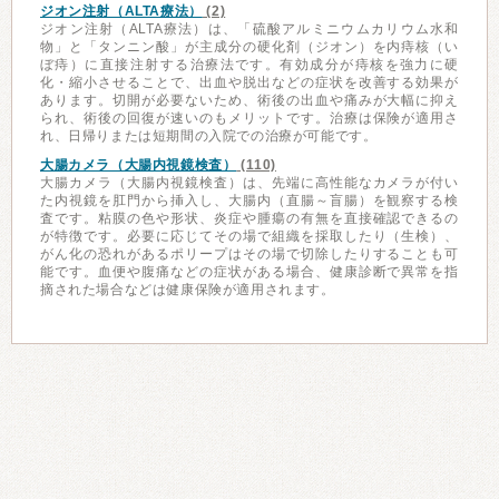
ジオン注射（ALTA療法）
(2)
ジオン注射（ALTA療法）は、「硫酸アルミニウムカリウム水和
物」と「タンニン酸」が主成分の硬化剤（ジオン）を内痔核（い
ぼ痔）に直接注射する治療法です。有効成分が痔核を強力に硬
化・縮小させることで、出血や脱出などの症状を改善する効果が
あります。切開が必要ないため、術後の出血や痛みが大幅に抑え
られ、術後の回復が速いのもメリットです。治療は保険が適用さ
れ、日帰りまたは短期間の入院での治療が可能です。
大腸カメラ（大腸内視鏡検査）
(110)
大腸カメラ（大腸内視鏡検査）は、先端に高性能なカメラが付い
た内視鏡を肛門から挿入し、大腸内（直腸～盲腸）を観察する検
査です。粘膜の色や形状、炎症や腫瘍の有無を直接確認できるの
が特徴です。必要に応じてその場で組織を採取したり（生検）、
がん化の恐れがあるポリープはその場で切除したりすることも可
能です。血便や腹痛などの症状がある場合、健康診断で異常を指
摘された場合などは健康保険が適用されます。