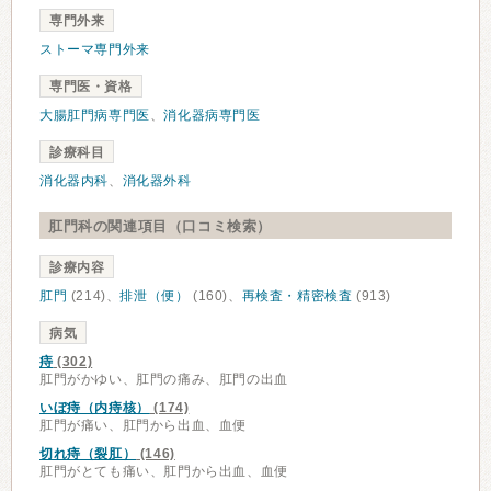
専門外来
ストーマ専門外来
専門医・資格
大腸肛門病専門医
、
消化器病専門医
診療科目
消化器内科
、
消化器外科
肛門科の関連項目（口コミ検索）
診療内容
肛門
(214)、
排泄（便）
(160)、
再検査・精密検査
(913)
病気
痔
(302)
肛門がかゆい、肛門の痛み、肛門の出血
いぼ痔（内痔核）
(174)
肛門が痛い、肛門から出血、血便
切れ痔（裂肛）
(146)
肛門がとても痛い、肛門から出血、血便