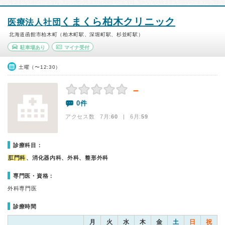
くまくら柏木クリニック
医療法人社団
北海道函館市柏木町（柏木町駅、深堀町駅、杉並町駅）
駐車場あり
マイナ受付
土曜（〜12:30）
－
0件
アクセス数 7月:
60
| 6月:
59
診療科目：
肛門科
、消化器内科、外科、整形外科
専門医・資格：
外科専門医
診療時間
月
火
水
木
金
土
日
祝