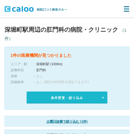
深堀町駅周辺の肛門科の病院・クリニック
（1
件）
1件の医療機関が見つかりました
エリア・駅
深堀町駅 (1000m)
診療科目
肛門科
名称
なし
詳細条件
なし (曜日や時間帯を指定できます)
条件変更・絞り込み
土曜日診療で絞り込む (1件)