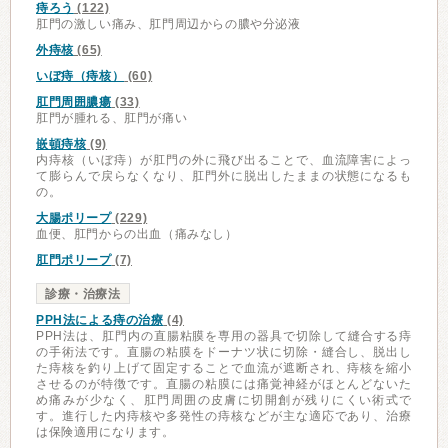
痔ろう
(122)
肛門の激しい痛み、肛門周辺からの膿や分泌液
外痔核
(65)
いぼ痔（痔核）
(60)
肛門周囲膿瘍
(33)
肛門が腫れる、肛門が痛い
嵌頓痔核
(9)
内痔核（いぼ痔）が肛門の外に飛び出ることで、血流障害によっ
て膨らんで戻らなくなり、肛門外に脱出したままの状態になるも
の。
大腸ポリープ
(229)
血便、肛門からの出血（痛みなし）
肛門ポリープ
(7)
診療・治療法
PPH法による痔の治療
(4)
PPH法は、肛門内の直腸粘膜を専用の器具で切除して縫合する痔
の手術法です。直腸の粘膜をドーナツ状に切除・縫合し、脱出し
た痔核を釣り上げて固定することで血流が遮断され、痔核を縮小
させるのが特徴です。直腸の粘膜には痛覚神経がほとんどないた
め痛みが少なく、肛門周囲の皮膚に切開創が残りにくい術式で
す。進行した内痔核や多発性の痔核などが主な適応であり、治療
は保険適用になります。