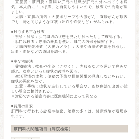
・直腸脱・肛門脱：直腸や肛門の組織が肛門の外へ出てくる病
気。本人的に「いぼ痔」と自覚しやすいので、検査での判別が望
ましい。
・大腸・直腸の病気：大腸ポリープや大腸がん、直腸がんが原因
でも、痔と同じような症状（出血や血便など）がみられる。
■対応する主な検査
・視診・触診：肛門周辺の状態を見たり触ったりして確認する。
・肛門鏡検査：専用の器具を使い、肛門の内部を観察する。
・大腸内視鏡検査（大腸カメラ）：大腸や直腸の内部を観察し、
出血・血便などの原因を調べる。
■主な治療法
・薬物療法：軟膏や坐薬（ざやく）、内服薬などを用いて痛みや
腫れ、炎症といった症状の改善を図る。
・生活習慣の改善：便秘の予防や排便習慣の見直しなどを行い、
症状の悪化を防ぐ。
・処置・手術：症状が進行している場合や、薬物療法で改善が難
しい場合に検討される。
※対応できる治療内容は医療機関によって異なる
■費用の目安
肛門科で行われる診察や検査、治療の多くは、健康保険が適用さ
れます。
肛門科の関連項目（病院検索）