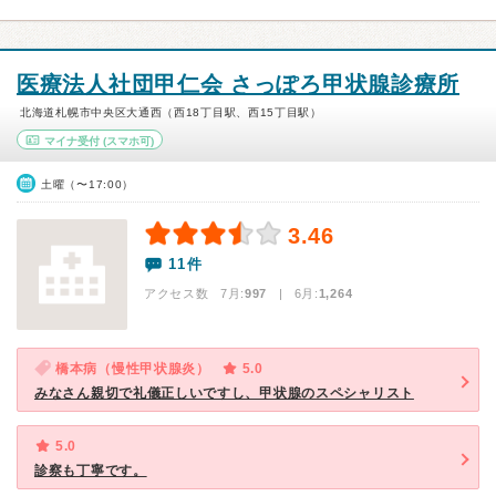
医療法人社団甲仁会 さっぽろ甲状腺診療所
北海道札幌市中央区大通西（西18丁目駅、西15丁目駅）
マイナ受付
(スマホ可)
土曜（〜17:00）
3.46
11件
アクセス数 7月:
997
| 6月:
1,264
橋本病（慢性甲状腺炎）
5.0
みなさん親切で礼儀正しいですし、甲状腺のスペシャリスト
5.0
診察も丁寧です。