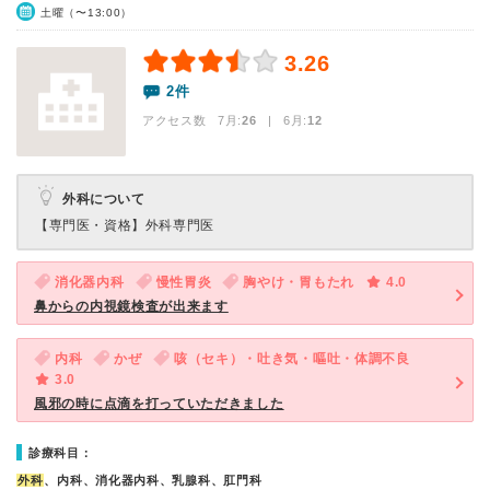
土曜（〜13:00）
3.26
2件
アクセス数 7月:
26
| 6月:
12
外科について
【専門医・資格】
外科専門医
消化器内科
慢性胃炎
胸やけ・胃もたれ
4.0
鼻からの内視鏡検査が出来ます
内科
かぜ
咳（セキ）・吐き気・嘔吐・体調不良
3.0
風邪の時に点滴を打っていただきました
診療科目：
外科
、内科、消化器内科、乳腺科、肛門科