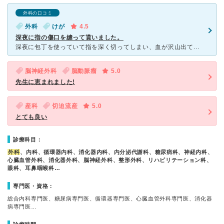
外科の口コミ
外科
けが
4.5
深夜に指の傷口を縫って貰いました。
深夜に包丁を使っていて指を深く切ってしまい、血が沢山出て止まらなかったので救急病院だったこちらの病院に行き手当てをして貰いました。始めに男性の先生に指の傷口を見て貰い、縫った方が良いと言われて女性の先
脳神経外科
脳動脈瘤
5.0
先生に恵まれました!
産科
切迫流産
5.0
とても良い
診療科目：
外科
、内科、循環器内科、消化器内科、内分泌代謝科、糖尿病科、神経内科、
心臓血管外科、消化器外科、脳神経外科、整形外科、リハビリテーション科、
眼科、耳鼻咽喉科…
専門医・資格：
総合内科専門医、糖尿病専門医、循環器専門医、心臓血管外科専門医、消化器
病専門医…