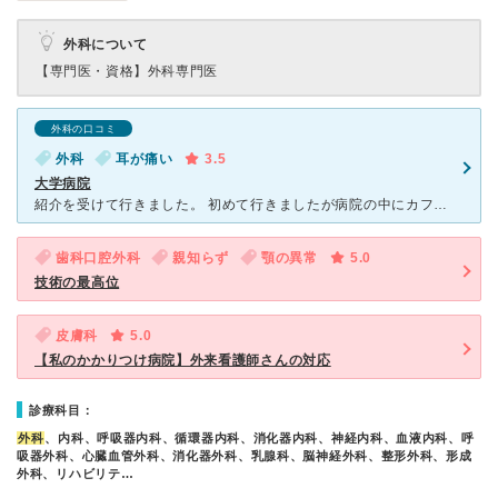
外科について
【専門医・資格】
外科専門医
外科の口コミ
外科
耳が痛い
3.5
大学病院
紹介を受けて行きました。 初めて行きましたが病院の中にカフェがあるのに驚きました。 吹雪の日でしたが患者でごった返していてさすが大学病院だなと思いました。 受付の方もテキパキしているし案内係の方
歯科口腔外科
親知らず
顎の異常
5.0
技術の最高位
皮膚科
5.0
【私のかかりつけ病院】外来看護師さんの対応
診療科目：
外科
、内科、呼吸器内科、循環器内科、消化器内科、神経内科、血液内科、呼
吸器外科、心臓血管外科、消化器外科、乳腺科、脳神経外科、整形外科、形成
外科、リハビリテ…