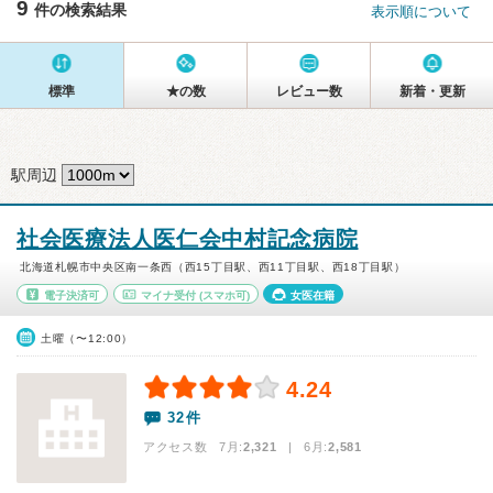
9
件の検索結果
表示順について
標準
★の数
レビュー数
新着・更新
駅周辺
社会医療法人医仁会中村記念病院
北海道札幌市中央区南一条西（西15丁目駅、西11丁目駅、西18丁目駅）
電子決済可
マイナ受付
(スマホ可)
女医在籍
土曜（〜12:00）
4.24
32件
アクセス数 7月:
2,321
| 6月:
2,581