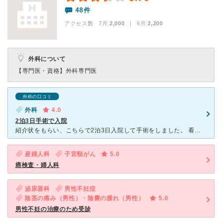
48件
アクセス数 7月:
2,000
| 6月:
2,200
外科について
【専門医・資格】
外科専門医
外科の口コミ
外科
4.0
2泊3日手術で入院
紹介状をもらい、こちらで2泊3日入院して手術をしました。 看護師さんも皆さん感じよく親切でした。手術もテキパキあっというまでした。 術後も30分お気くらいに看護師さんが来て検温などしてました。
産婦人科
子宮頸がん
5.0
癌検査・婦人科
泌尿器科
男性不妊症
陰茎の痛み（男性）・陰嚢の腫れ（男性）
5.0
男性不妊の治療のため受診