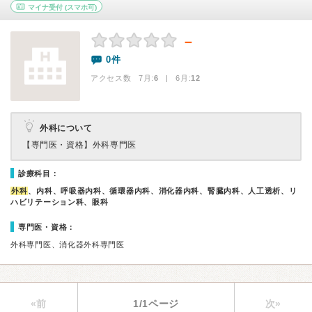
マイナ受付
(スマホ可)
－
0件
アクセス数 7月:
6
| 6月:
12
外科について
【専門医・資格】
外科専門医
診療科目：
外科
、内科、呼吸器内科、循環器内科、消化器内科、腎臓内科、人工透析、リ
ハビリテーション科、眼科
専門医・資格：
外科専門医、消化器外科専門医
«前
1/1ページ
次»