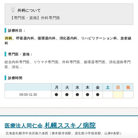
外科について
【専門医・資格】
外科専門医
診療科目：
外科
、呼吸器内科、循環器内科、消化器内科、リハビリテーション科、放射線
科
専門医・資格：
総合内科専門医、リウマチ専門医、外科専門医、循環器専門医、消化器病専門
医、消化…
診療時間
月
火
水
木
金
土
日
祝
09:00-11:30
札幌ススキノ病院
医療法人同仁会
北海道札幌市中央区南六条西（東本願寺前駅、資生館小学校前駅、山鼻9条駅）