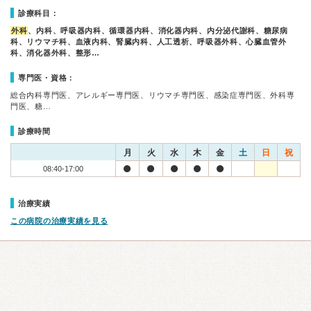
診療科目：
外科
、内科、呼吸器内科、循環器内科、消化器内科、内分泌代謝科、糖尿病
科、リウマチ科、血液内科、腎臓内科、人工透析、呼吸器外科、心臓血管外
科、消化器外科、整形…
専門医・資格：
総合内科専門医、アレルギー専門医、リウマチ専門医、感染症専門医、外科専
門医、糖…
診療時間
月
火
水
木
金
土
日
祝
08:40-17:00
治療実績
この病院の治療実績を見る