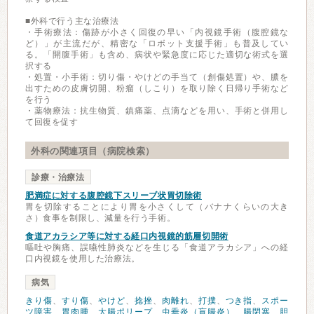
■外科で行う主な治療法
・手術療法：傷跡が小さく回復の早い「内視鏡手術（腹腔鏡な
ど）」が主流だが、精密な「ロボット支援手術」も普及してい
る。「開腹手術」も含め、病状や緊急度に応じた適切な術式を選
択する
・処置・小手術：切り傷・やけどの手当て（創傷処置）や、膿を
出すための皮膚切開、粉瘤（しこり）を取り除く日帰り手術など
を行う
・薬物療法：抗生物質、鎮痛薬、点滴などを用い、手術と併用し
て回復を促す
外科の関連項目（病院検索）
診療・治療法
肥満症に対する腹腔鏡下スリーブ状胃切除術
胃を切除することにより胃を小さくして（バナナくらいの大き
さ）食事を制限し、減量を行う手術。
食道アカラシア等に対する経口内視鏡的筋層切開術
嘔吐や胸痛、誤嚥性肺炎などを生じる「食道アラカシア」への経
口内視鏡を使用した治療法。
病気
きり傷
、
すり傷
、
やけど
、
捻挫
、
肉離れ
、
打撲
、
つき指
、
スポー
ツ障害
、
胃肉腫
、
大腸ポリープ
、
虫垂炎（盲腸炎）
、
腸閉塞
、
胆