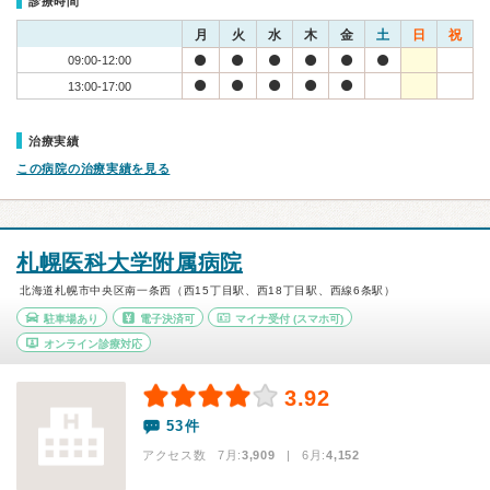
診療時間
月
火
水
木
金
土
日
祝
09:00-12:00
13:00-17:00
治療実績
この病院の治療実績を見る
札幌医科大学附属病院
北海道札幌市中央区南一条西（西15丁目駅、西18丁目駅、西線6条駅）
駐車場あり
電子決済可
マイナ受付
(スマホ可)
オンライン診療対応
3.92
53件
アクセス数 7月:
3,909
| 6月:
4,152