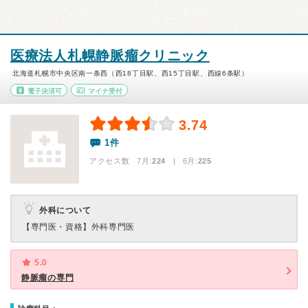
医療法人札幌静脈瘤クリニック
北海道札幌市中央区南一条西（西18丁目駅、西15丁目駅、西線6条駅）
電子決済可
マイナ受付
3.74
1件
アクセス数 7月:
224
| 6月:
225
外科について
【専門医・資格】
外科専門医
5.0
静脈瘤の専門