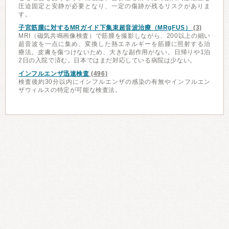
圧迫固定と安静が必要となり、一定の傷跡が残るリスクがありま
す。
子宮筋腫に対するMRガイド下集束超音波治療（MRgFUS）
(3)
MRI（磁気共鳴画像検査）で筋腫を撮影しながら、200以上の細い
超音波を一点に集め、変換した熱エネルギーを筋腫に照射する治
療法。皮膚を傷つけないため、大きな副作用がない。日帰りや1泊
2日の入院で済む。日本ではまだ対応している病院は少ない。
インフルエンザ迅速検査
(496)
検査後約30分以内にインフルエンザの感染の有無やインフルエン
ザウィルスの特定が可能な検査法。