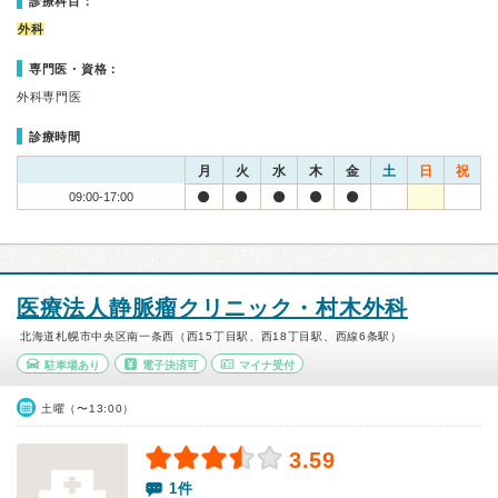
診療科目：
外科
専門医・資格：
外科専門医
診療時間
月
火
水
木
金
土
日
祝
09:00-17:00
医療法人静脈瘤クリニック・村木外科
北海道札幌市中央区南一条西（西15丁目駅、西18丁目駅、西線6条駅）
駐車場あり
電子決済可
マイナ受付
土曜（〜13:00）
3.59
1件