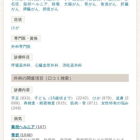
石症
、
鼠径ヘルニア
、
粉瘤
、
大腸がん
、
胃がん
、
食道がん
、
肝臓
がん
、
膵臓がん
、
胆道がん
症状
けが
専門医・資格
外科専門医
診療科目
呼吸器外科
、
心臓血管外科
、
消化器外科
外科の関連項目（口コミ検索）
診療内容
手足
(833)、
子ども（15歳頃まで）
(2242)、
けが
(979)、
皮膚
(2
069)、
再検査・精密検査
(915)、
筋肉・骨
(871)、
女性特有の悩み
(248)
病気
鼠径ヘルニア
(147)
骨折
(1046)