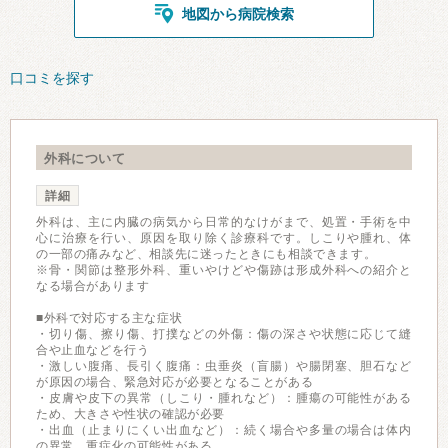
地図から病院検索
口コミを探す
外科について
詳細
外科は、主に内臓の病気から日常的なけがまで、処置・手術を中
心に治療を行い、原因を取り除く診療科です。しこりや腫れ、体
の一部の痛みなど、相談先に迷ったときにも相談できます。
※骨・関節は整形外科、重いやけどや傷跡は形成外科への紹介と
なる場合があります
■外科で対応する主な症状
・切り傷、擦り傷、打撲などの外傷：傷の深さや状態に応じて縫
合や止血などを行う
・激しい腹痛、長引く腹痛：虫垂炎（盲腸）や腸閉塞、胆石など
が原因の場合、緊急対応が必要となることがある
・皮膚や皮下の異常（しこり・腫れなど）：腫瘍の可能性がある
ため、大きさや性状の確認が必要
・出血（止まりにくい出血など）：続く場合や多量の場合は体内
の異常、重症化の可能性がある