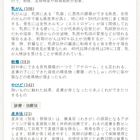
行う。術後、定期検査や経過観察が必要。
乳がん
(306)
乳がんは、乳房にある「乳腺」に悪性の腫瘍ができる疾患。女性
のがんの中で最も罹患率が高く、特に40～50代の女性に多く発症
する。発生には女性ホルモン（エストロゲン）が深く関係してお
り、乳房にできる硬いしこりが代表的な症状だが、乳頭部分のた
だれや湿疹、乳頭からの分泌物、乳房や乳頭の変形などが現れる
場合もある。初期のがんは90％以上が治癒するが、リンパ節や
骨、肺、肝臓など、乳房以外の臓器に転移すると命を脅かす場合
がある。早期発見が重要なため、40代以降の女性は2年に1度、乳
がん検診を受けることが推奨されている。
粉瘤
(393)
顔や体にできる良性腫瘍の一つで「アテローム」とも言われる。
皮膚の下ににできた袋状の構造物（嚢腫：のうしゅ）の中に垢や
脂などの老廃物が溜まったもの
やけど
(342)
熱いものに触れた結果、皮膚が赤くなったり水ぶくれができたり
するもの
診療・治療法
皮弁法
(21)
皮弁法（別名：剪除法）は、腋臭症（わきが）の原因となるアポ
クリン汗腺を直接取り除く外科的治療です。わきの皮膚を数セン
チ切開して目視下で直接汗腺を除去し、再発を防ぐことを目的と
します。効果が長く続きやすく、医師の診断によって保険適用と
なる場合もあります。術後は、合併症を防ぐため数日間は厳重な