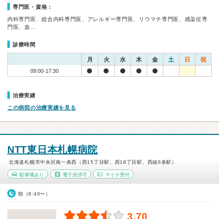
専門医・資格：
内科専門医、総合内科専門医、アレルギー専門医、リウマチ専門医、感染症専
門医、血…
診療時間
月
火
水
木
金
土
日
祝
09:00-17:30
治療実績
この病院の治療実績を見る
NTT東日本札幌病院
北海道札幌市中央区南一条西（西15丁目駅、西18丁目駅、西線6条駅）
駐車場あり
電子決済可
マイナ受付
朝（8:40〜）
3.70