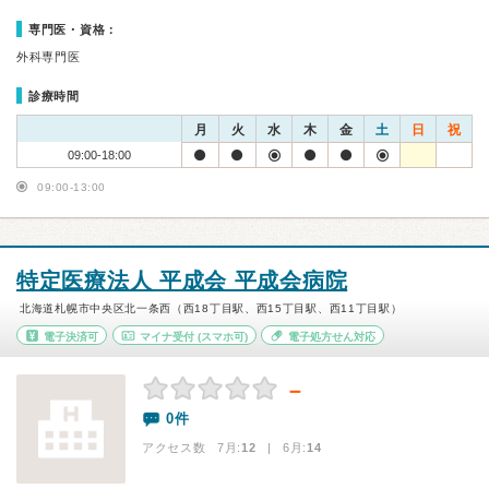
専門医・資格：
外科専門医
診療時間
月
火
水
木
金
土
日
祝
09:00-18:00
09:00-13:00
特定医療法人 平成会 平成会病院
北海道札幌市中央区北一条西（西18丁目駅、西15丁目駅、西11丁目駅）
電子決済可
マイナ受付
(スマホ可)
電子処方せん対応
－
0件
アクセス数 7月:
12
| 6月:
14