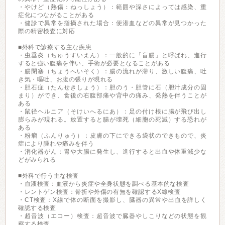
・やけど（熱傷：ねっしょう）：範囲や深さによっては感染、重
症化につながることがある
・健診で異常を指摘された場合：便潜血などの異常が見つかった
際の精密検査に対応
■外科で診療する主な疾患
・虫垂炎（ちゅうすいえん）：一般的に「盲腸」と呼ばれ、進行
すると強い腹痛を伴い、手術が必要となることがある
・腸閉塞（ちょうへいそく）：腸の流れが滞り、激しい腹痛、吐
き気・嘔吐、お腹の張りが現れる
・胆石症（たんせきしょう）：胆のう・胆管に石（胆汁成分の固
まり）ができ、食後の右腹部痛や背中の痛み、発熱を伴うことが
ある
・鼠径ヘルニア（そけいへるにあ）：足の付け根に腸が飛び出し
膨らみが現れる。放置すると腸が壊死（細胞の死滅）する恐れが
ある
・粉瘤（ふんりゅう）：皮膚の下にできる袋状のできもので、炎
症により腫れや痛みを伴う
・消化器がん：胃や大腸に発生し、進行すると出血や体重減少な
どがみられる
■外科で行う主な検査
・血液検査：血液から炎症や全身状態を調べる基本的な検査
・レントゲン検査：骨折や外傷の有無を確認するX線検査
・CT検査：X線で体の断面を撮影し、臓器の異常や出血を詳しく
確認する検査
・超音波（エコー）検査：超音波で臓器やしこりなどの状態を観
察する検査