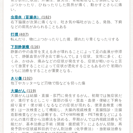
骨が折れた状態。外傷性、疲労性、骨粗鬆症などが原因となる。
ぶつかったり、ひねったりした箇所が痛く、動かすとさらに痛
い。
虫垂炎（盲腸炎）
(182)
右下脇腹が次第に痛くなり、吐き気や嘔吐がおこる。発熱、下痢
などの前兆がみられることもある
打撲
(407)
転んだり、物にぶつかったりした後、腫れたり青くなったりする
下肢静脈瘤
(116)
静脈の中の血管を支える弁が壊れることによって足の血液が停滞
して、静脈血管が浮き出て膨らんでしまう症状。 女性に多く、む
くみ、かゆみ、痛みなどの症状が発生する。症状が軽いからと言
って放置することによって症状が悪化することもあるので 初期の
うちに治療をすることが重要となる。
きり傷
(102)
包丁やカッターなど刃物で指などを切った傷
大腸がん
(119)
大腸がんは結腸・直腸・肛門に発生するがん。初期では無症状だ
が、進行するとしこり・腹部の張り・貧血・血便・便秘と下痢を
繰り返す・便が細くなるなどの症状が現れる。便潜血検査（検
便）は一次検査として機能し、大腸内視鏡検査・直腸指診・注腸
造影検査などから診断する。CTやMRI検査・PET検査などによる
がんの進行度から治療法を決める。早期がんでは内視鏡治療も可
能だが、基本治療は手術（開腹・腹腔鏡下）によるがん切除。再
発予防や症状緩和目的でがん剤治療（化学療法）・放射線治療を