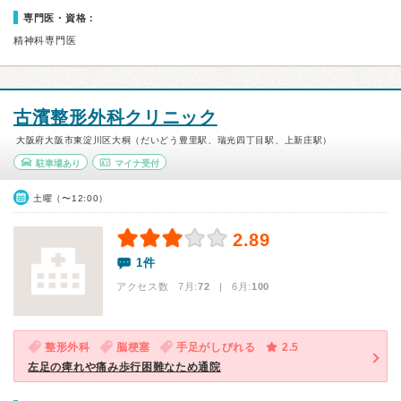
専門医・資格：
精神科専門医
古濱整形外科クリニック
大阪府大阪市東淀川区大桐（だいどう豊里駅、瑞光四丁目駅、上新庄駅）
駐車場あり
マイナ受付
土曜（〜12:00）
2.89
1件
アクセス数 7月:
72
| 6月:
100
整形外科
脳梗塞
手足がしびれる
2.5
左足の痺れや痛み歩行困難なため通院