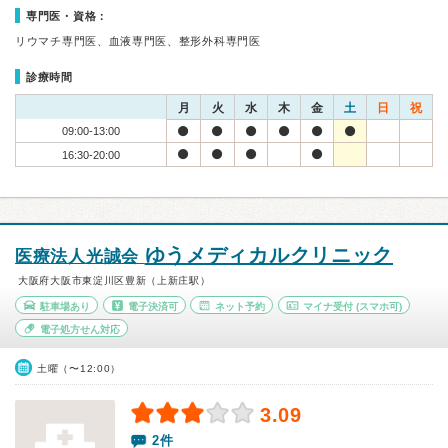
専門医・資格：
リウマチ専門医、血液専門医、整形外科専門医
診療時間
月
火
水
木
金
土
日
祝
09:00-13:00
16:30-20:00
ゆうメディカルクリニック
医療法人光誠会
大阪府大阪市東淀川区豊新（上新庄駅）
駐車場あり
電子決済可
ネット予約
マイナ受付
(スマホ可)
電子処方せん対応
土曜（〜12:00）
3.09
2件