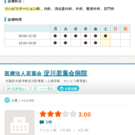
診療科目：
リハビリテーション科
、内科、消化器内科、外科、整形外科、肛門科
診療時間
月
火
水
木
金
土
日
祝
09:00-12:30
16:00-19:30
淀川若葉会病院
医療法人若葉会
大阪府大阪市東淀川区豊新（上新庄駅、だいどう豊里駅）
駐車場あり
マイナ受付
女医在籍
土曜（〜12:00）
3.00
1件
アクセス数 7月:
51
| 6月:
41