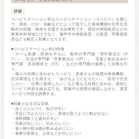
詳細
リハビリテーション科はリハビリテーション（リハビリ）を通じ
て、病気・けが・加齢などによって低下した身体機能や日常生活
動作の回復・維持を支援する診療科です。骨折や関節疾患などの
整形外科領域だけでなく、脳卒中や神経疾患、心疾患、呼吸器疾
患なども幅広く対象となります。
■リハビリテーション科の特徴
・チーム医療：医師を中心に、動作の専門家「理学療法士（P
T）」、生活の専門家「作業療法士（OT）」、言葉と飲み込みの
専門家「言語聴覚士（ST）」などの専門職が連携して治療を行
う。
・個人の目標に合わせたリハビリ：患者さんの状態や身体機能、
生活環境などを踏まえ、「歩けるようになりたい」「自宅で生活
したい」「仕事に復帰したい」など異なる目標に合わせ、個別に
リハビリ内容を組み立てる。実施中も状態を確認しながら、適宜
リハビリ内容を調整する。
■対象となる主な症状
・歩くとふらつく、転びやすい
・手足に力が入りにくい、身体が思うように動かせない
・長時間動くと疲れやすい
・言葉が出にくい、伝わりにくい
・食べ物や飲み物が飲み込みにくい
・食事や着替え、入浴などが行いにくい