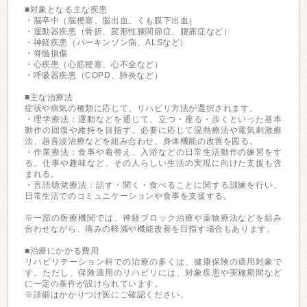
■対象となる主な疾患
・脳卒中（脳梗塞、脳出血、くも膜下出血）
・運動器疾患（骨折、変形性膝関節症、腰痛症など）
・神経疾患（パーキンソン病、ALSなど）
・脊髄損傷
・心疾患（心筋梗塞、心不全など）
・呼吸器疾患（COPD、肺炎など）
■主な治療法
症状や病気の種類に応じて、リハビリ方法が選択されます。
・理学療法：運動などを通じて、立つ・座る・歩くといった基本
動作の回復や維持を目指す。必要に応じて温熱療法や電気刺激療
法、超音波治療などを組み合わせ、身体機能の改善を図る。
・作業療法：食事や着替え、入浴などの日常生活動作の練習をす
る。仕事や趣味など、その人らしい生活の実現に向けた支援も含
まれる。
・言語聴覚療法：話す・聞く・食べることに関する訓練を行い、
日常生活でのコミュニケーションや食事を支援する。
※一部の医療機関では、神経ブロック治療や薬物療法などを組み
合わせながら、痛みの軽減や機能改善を目指す場合もあります。
■治療にかかる費用
リハビリテーション科での治療の多くは、健康保険の適用対象で
す。ただし、保険適用のリハビリには、対象疾患や実施期間など
に一定の条件が設けられています。
※詳細はかかりつけ医にご確認ください。