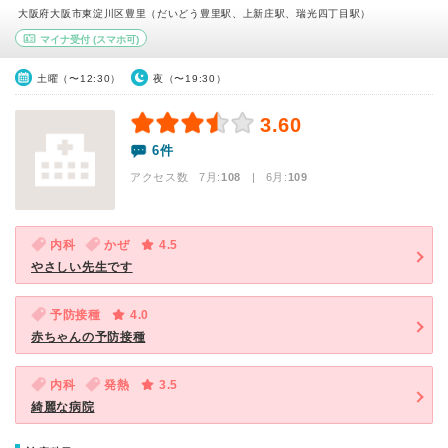
大阪府大阪市東淀川区豊里（だいどう豊里駅、上新庄駅、瑞光四丁目駅）
マイナ受付
(スマホ可)
土曜（〜12:30）
夜（〜19:30）
3.60
6件
アクセス数 7月:
108
| 6月:
109
内科
かぜ
4.5
やさしい先生です
予防接種
4.0
赤ちゃんの予防接種
内科
発熱
3.5
綺麗な病院