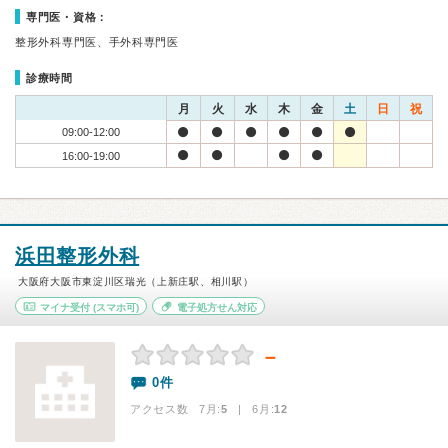
専門医・資格：
整形外科専門医、手外科専門医
診療時間
月
火
水
木
金
土
日
祝
09:00-12:00
16:00-19:00
浜田整形外科
大阪府大阪市東淀川区瑞光（上新庄駅、相川駅）
マイナ受付
(スマホ可)
電子処方せん対応
－
0件
アクセス数 7月:
5
| 6月:
12