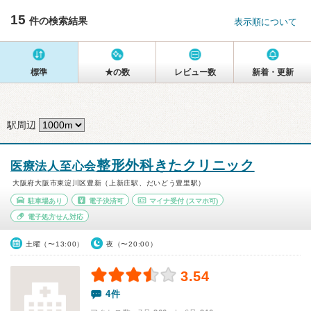
15
件の検索結果
表示順について
標準
★の数
レビュー数
新着・更新
駅周辺
整形外科きたクリニック
医療法人至心会
大阪府大阪市東淀川区豊新（上新庄駅、だいどう豊里駅）
駐車場あり
電子決済可
マイナ受付
(スマホ可)
電子処方せん対応
土曜（〜13:00）
夜（〜20:00）
3.54
4件