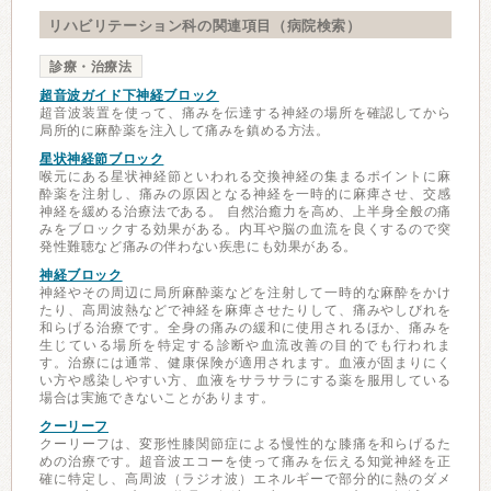
リハビリテーション科の関連項目（病院検索）
診療・治療法
超音波ガイド下神経ブロック
超音波装置を使って、痛みを伝達する神経の場所を確認してから
局所的に麻酔薬を注入して痛みを鎮める方法。
星状神経節ブロック
喉元にある星状神経節といわれる交換神経の集まるポイントに麻
酔薬を注射し、痛みの原因となる神経を一時的に麻痺させ、交感
神経を緩める治療法である。 自然治癒力を高め、上半身全般の痛
みをブロックする効果がある。内耳や脳の血流を良くするので突
発性難聴など痛みの伴わない疾患にも効果がある。
神経ブロック
神経やその周辺に局所麻酔薬などを注射して一時的な麻酔をかけ
たり、高周波熱などで神経を麻痺させたりして、痛みやしびれを
和らげる治療です。全身の痛みの緩和に使用されるほか、痛みを
生じている場所を特定する診断や血流改善の目的でも行われま
す。治療には通常、健康保険が適用されます。血液が固まりにく
い方や感染しやすい方、血液をサラサラにする薬を服用している
場合は実施できないことがあります。
クーリーフ
クーリーフは、変形性膝関節症による慢性的な膝痛を和らげるた
めの治療です。超音波エコーを使って痛みを伝える知覚神経を正
確に特定し、高周波（ラジオ波）エネルギーで部分的に熱のダメ