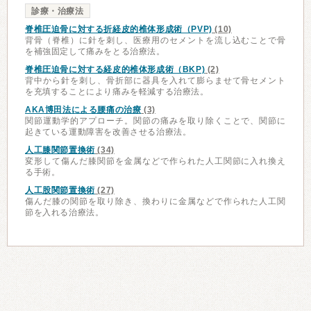
診療・治療法
脊椎圧迫骨に対する折経皮的椎体形成術（PVP)
(10)
背骨（脊椎）に針を刺し、医療用のセメントを流し込むことで骨
を補強固定して痛みをとる治療法。
脊椎圧迫骨に対する経皮的椎体形成術（BKP)
(2)
背中から針を刺し、骨折部に器具を入れて膨らませて骨セメント
を充填することにより痛みを軽減する治療法。
AKA博田法による腰痛の治療
(3)
関節運動学的アプローチ。関節の痛みを取り除くことで、関節に
起きている運動障害を改善させる治療法。
人工膝関節置換術
(34)
変形して傷んだ膝関節を金属などで作られた人工関節に入れ換え
る手術。
人工股関節置換術
(27)
傷んだ膝の関節を取り除き、換わりに金属などで作られた人工関
節を入れる治療法。