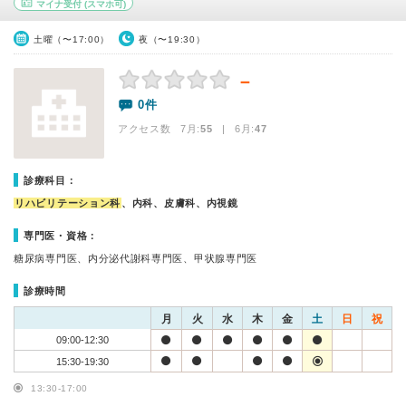
マイナ受付
(スマホ可)
土曜（〜17:00）
夜（〜19:30）
－
0件
アクセス数 7月:
55
| 6月:
47
診療科目：
リハビリテーション科
、内科、皮膚科、内視鏡
専門医・資格：
糖尿病専門医、内分泌代謝科専門医、甲状腺専門医
診療時間
月
火
水
木
金
土
日
祝
09:00-12:30
15:30-19:30
13:30-17:00