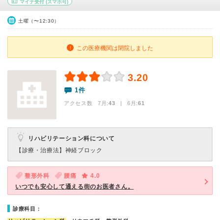
マイナ受付
(スマホ可)
土曜（〜12:30）
この医療機関は閉院しました
3.20
1件
アクセス数 7月:
43
| 6月:
61
リハビリテーション科について
【診療・治療法】
神経ブロック
整形外科
腰痛
4.0
いつでも安心して通える街のお医者さん。
診療科目：