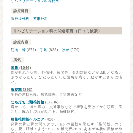
リハビリテーション科専門医
診療科目
脳神経外科
、
整形外科
リハビリテーション科の関連項目（口コミ検索）
診療内容
筋肉・骨
(871)、
手足
(833)、
けが
(979)
病気
骨折
(1046)
骨が折れた状態。外傷性、疲労性、骨粗鬆症などが原因となる。
ぶつかったり、ひねったりした箇所が痛く、動かすとさらに痛
い。
脳梗塞
(293)
半身の運動麻痺、感覚障害、言語障害など
むち打ち（頸椎捻挫）
(236)
肩がこる、首の痛み。交通事故などで衝撃を受けてから頭痛、肩
こり、腕のしびれが起こる。頸椎捻挫。
腰椎椎間板ヘルニア
(410)
背骨の骨と骨の間でクッションの役割を果たす「椎間板」のう
ち、腰（腰椎：ようつい）の椎間板の中にあるゲル状の髄核が神