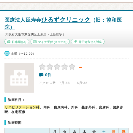
ひるずクリニック
医療法人延寿会
（旧：協和医
院）
大阪府大阪市東淀川区上新庄（上新庄駅）
駐車場あり
マイナ受付
(スマホ可)
電子処方せん対応
土曜（〜12:00）
－
0件
アクセス数 7月:
33
| 6月:
38
診療科目：
リハビリテーション科
、内科、糖尿病科、外科、整形外科、皮膚科、健康診
断、在宅医療
診療時間
月
火
水
木
金
土
日
祝