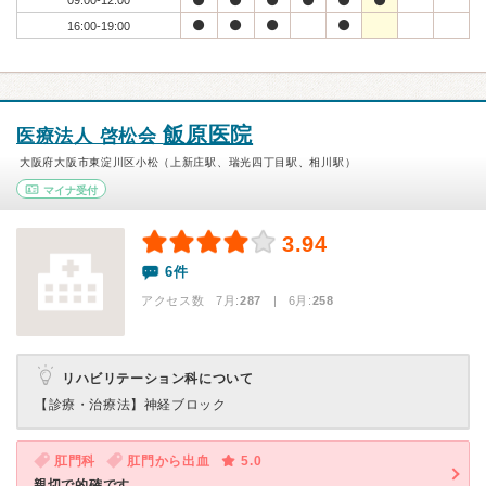
09:00-12:00
16:00-19:00
飯原医院
医療法人 啓松会
大阪府大阪市東淀川区小松（上新庄駅、瑞光四丁目駅、相川駅）
マイナ受付
3.94
6件
アクセス数 7月:
287
| 6月:
258
リハビリテーション科について
【診療・治療法】
神経ブロック
肛門科
肛門から出血
5.0
親切で的確です。