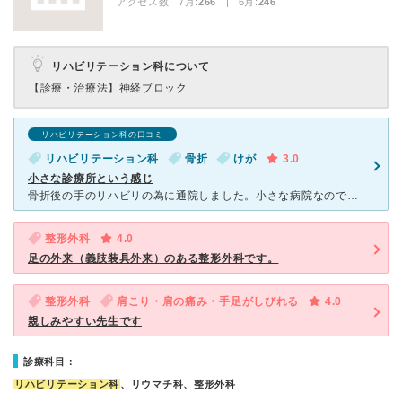
アクセス数 7月:
266
| 6月:
246
リハビリテーション科について
【診療・治療法】
神経ブロック
リハビリテーション科の口コミ
リハビリテーション科
骨折
けが
3.0
小さな診療所という感じ
骨折後の手のリハビリの為に通院しました。小さな病院なので、混むと窮屈です。看護師さんはテキパキ、療法士さんはとても優しい方でした。色んな病院と提携されている様で、私は手術をした病院から紹介されました。
整形外科
4.0
足の外来（義肢装具外来）のある整形外科です。
整形外科
肩こり・肩の痛み・手足がしびれる
4.0
親しみやすい先生です
診療科目：
リハビリテーション科
、リウマチ科、整形外科