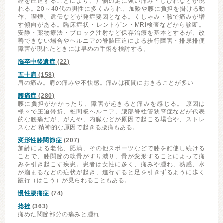
経を圧迫することにより、片側の足に強い痛み・しびれなどが現
れる。20～40代の男性に多くみられ、加齢や腰に負担を掛ける動
作、喫煙、遺伝などが発症要因となる。くしゃみ・咳で痛みが増
す傾向がある。臨床症状・レントゲン・MRI検査などから診断。
安静・薬物療法・ブロック注射など保存治療を基本とするが、改
善できない場合やヘルニアの脊髄圧迫による歩行障害・排尿排便
障害が現れたときには早めの手術を検討する。
脳卒中後遺症
(22)
五十肩
(158)
肩の痛み。肩の痛みや不快感。痛みは夜間におきることが多い
腰痛症
(280)
腰に負担がかかったり、障害が起きると痛みを感じる。 原因は
様々で圧迫骨折、椎間板ヘルニア、腰部脊柱管狭窄症などが代表
的な腰痛だが、がんや、内臓などが原因で起こる場合や、ストレ
スなど 精神的な原因で起きる腰痛もある。
変形性膝関節症
(207)
加齢による老化、肥満、その他スポーツなどで膝を酷使し続ける
ことで、膝関節の軟骨がすり減り、骨が変形することによって痛
みを引き起こす疾患。患者は女性に多く、痛みや腫れ、熱感、水
が溜まるなどの症状が起き、進行すると足を引きずるように歩く
跛行（はこう）が見られることもある。
慢性腰痛症
(74)
捻挫
(363)
痛めた関節部分の痛みと腫れ