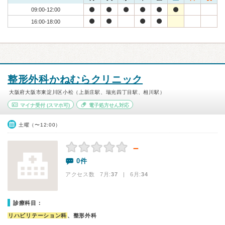
09:00-12:00
16:00-18:00
整形外科かねむらクリニック
大阪府大阪市東淀川区小松（上新庄駅、瑞光四丁目駅、相川駅）
マイナ受付
(スマホ可)
電子処方せん対応
土曜（〜12:00）
－
0件
アクセス数 7月:
37
| 6月:
34
診療科目：
リハビリテーション科
、整形外科