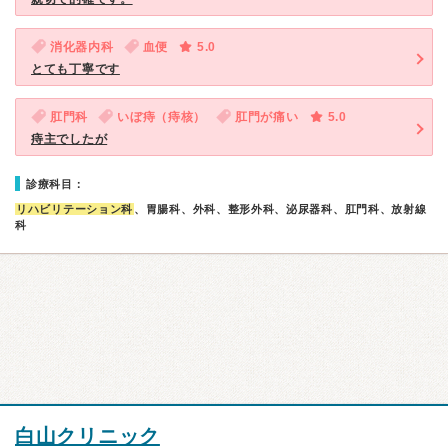
消化器内科
血便
5.0
とても丁寧です
肛門科
いぼ痔（痔核）
肛門が痛い
5.0
痔主でしたが
診療科目：
リハビリテーション科
、胃腸科、外科、整形外科、泌尿器科、肛門科、放射線
科
白山クリニック