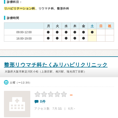
診療科目：
リハビリテーション科
、リウマチ科、整形外科
診療時間
月
火
水
木
金
土
日
祝
09:00-12:00
16:00-19:00
整形リウマチ科たくみリハビリクリニック
大阪府大阪市東淀川区小松（上新庄駅、相川駅、瑞光四丁目駅）
土曜（〜12:30）
－
0件
アクセス数 7月:
11
| 6月:
-