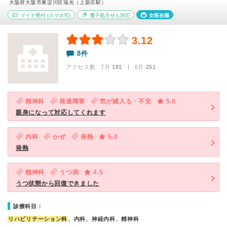
大阪府大阪市東淀川区瑞光（上新庄駅）
マイナ受付
(スマホ可)
電子処方せん対応
女医在籍
3.12
8件
アクセス数 7月:
181
| 6月:
251
精神科
発達障害
気が滅入る・不安
5.0
親身になって対応してくれます
内科
かぜ
発熱
5.0
発熱
精神科
うつ病
4.5
うつ状態から回復できました
診療科目：
リハビリテーション科
、内科、神経内科、精神科