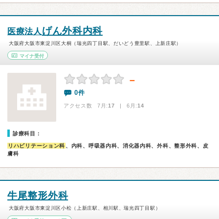
げん外科内科
医療法人
大阪府大阪市東淀川区大桐（瑞光四丁目駅、だいどう豊里駅、上新庄駅）
マイナ受付
－
0件
アクセス数 7月:
17
| 6月:
14
診療科目：
リハビリテーション科
、内科、呼吸器内科、消化器内科、外科、整形外科、皮
膚科
牛尾整形外科
大阪府大阪市東淀川区小松（上新庄駅、相川駅、瑞光四丁目駅）