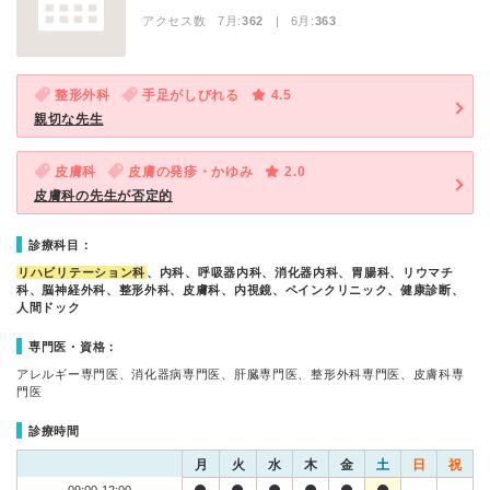
アクセス数 7月:
362
| 6月:
363
整形外科
手足がしびれる
4.5
親切な先生
皮膚科
皮膚の発疹・かゆみ
2.0
皮膚科の先生が否定的
診療科目：
リハビリテーション科
、内科、呼吸器内科、消化器内科、胃腸科、リウマチ
科、脳神経外科、整形外科、皮膚科、内視鏡、ペインクリニック、健康診断、
人間ドック
専門医・資格：
アレルギー専門医、消化器病専門医、肝臓専門医、整形外科専門医、皮膚科専
門医
診療時間
月
火
水
木
金
土
日
祝