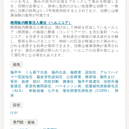
ージを与え、痛みの信号の伝達をブロックして痛みを軽減しま
す。切開が必要なく、身体に負担の少ない低侵襲な治療で、一般
的に治療の効果は1～2年程度持続するとされており、治療には健
康保険の適用が可能です。
椎間板内酵素注入療法（ヘルニコア）
椎間板内酵素注入療法は、飛び出して神経を圧迫しているヘルニ
ア（椎間板）の髄核に酵素（コンドリアーゼ）を含む薬剤「ヘル
ニコア」を注射する治療です。有効成分が髄核の保水成分を分解
し、膨張を和らげることで、神経への圧迫が軽減されて痛みやし
びれを改善する効果が期待できます。治療は健康保険が適用され
ますが、適応の範囲が限られており、ヘルニアの位置や形によっ
て適応外となる場合もあります。
病気
脳卒中
、
くも膜下出血
、
脳内出血
、
脳梗塞
、
認知症
、
アルツハイ
マー型認知症
、
脳血管性認知症
、
心筋梗塞
、
糖尿病
、
脳性まひ
、
骨折
、
捻挫
、
脱臼
、
四肢切断
、
腰痛症
、
脳卒中後遺症
、
頭部外傷
後遺症
、
変形性膝関節症
、
パーキンソン病
、
筋萎縮性側索硬化症
（ALS）
、
脊髄損傷
、
心不全
、
慢性閉塞性肺疾患（COPD）
、
肺
炎
症状
けが
専門医・資格