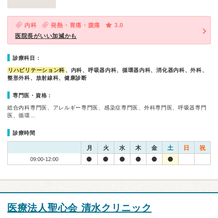
内科
発熱・胃痛・腹痛
3.0
医院長がいい加減かも
診療科目：
リハビリテーション科
、内科、呼吸器内科、循環器内科、消化器内科、外科、
整形外科、放射線科、健康診断
専門医・資格：
総合内科専門医、アレルギー専門医、感染症専門医、外科専門医、呼吸器専門
医、循環…
診療時間
月
火
水
木
金
土
日
祝
09:00-12:00
医療法人聖心会 清水クリニック