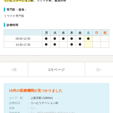
リハビリテーション科
、リウマチ科、整形外科
専門医・資格：
リウマチ専門医
診療時間
月
火
水
木
金
土
日
祝
09:00-12:30
14:30-17:30
«前
1/1ページ
次»
15件の医療機関が見つかりました
エリア・駅
上新庄駅 (1000m)
診療科目
リハビリテーション科
名称
なし