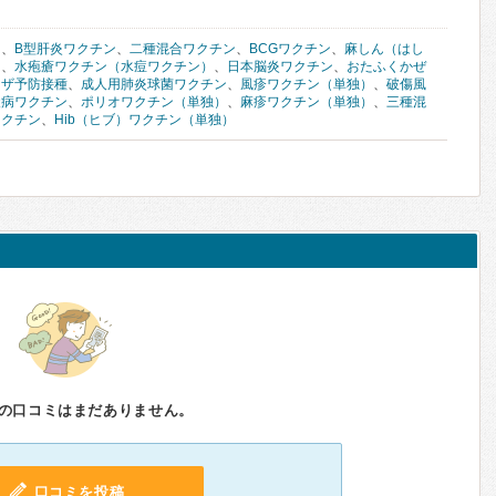
ン
、
B型肝炎ワクチン
、
二種混合ワクチン
、
BCGワクチン
、
麻しん（はし
ン
、
水疱瘡ワクチン（水痘ワクチン）
、
日本脳炎ワクチン
、
おたふくかぜ
ンザ予防接種
、
成人用肺炎球菌ワクチン
、
風疹ワクチン（単独）
、
破傷風
犬病ワクチン
、
ポリオワクチン（単独）
、
麻疹ワクチン（単独）
、
三種混
ワクチン
、
Hib（ヒブ）ワクチン（単独）
の口コミはまだありません。
口コミを投稿