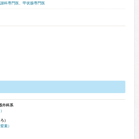
代謝科専門医
、
甲状腺専門医
器外科系
査）
くろ）
体窒素）