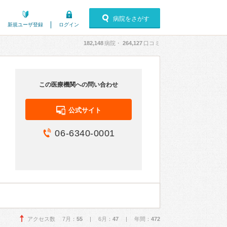
病院をさがす
新規ユーザ登録
ログイン
182,148
病院・
264,127
口コミ
この医療機関への問い合わせ
公式サイト
06-6340-0001
アクセス数 7月：
55
| 6月：
47
| 年間：
472