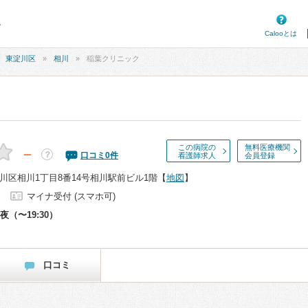
ク
Calooとは
東淀川区
相川
稲葉クリニック
この病院の
無料医療機関
－
？
口コミ
0
件
看護師求人
会員登録
川区相川1丁目8番14号相川駅前ビル1階
【
地図
】
マイナ受付 (スマホ可)
夜（〜19:30）
口コミ