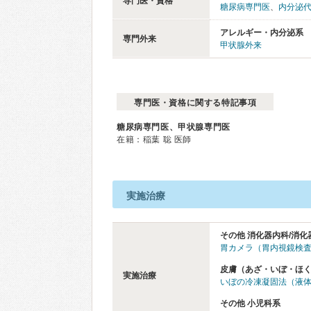
専門医・資格
糖尿病専門医
、
内分泌
アレルギー・内分泌系
専門外来
甲状腺外来
専門医・資格に関する特記事項
糖尿病専門医、甲状腺専門医
在籍：稲葉 聡 医師
実施治療
その他 消化器内科/消化
胃カメラ（胃内視鏡検
皮膚（あざ・いぼ・ほ
実施治療
いぼの冷凍凝固法（液
その他 小児科系