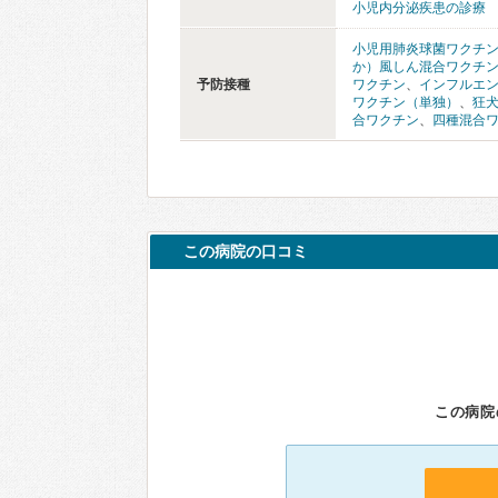
小児内分泌疾患の診療
小児用肺炎球菌ワクチ
か）風しん混合ワクチ
予防接種
ワクチン
、
インフルエ
ワクチン（単独）
、
狂
合ワクチン
、
四種混合
この病院の口コミ
この病院