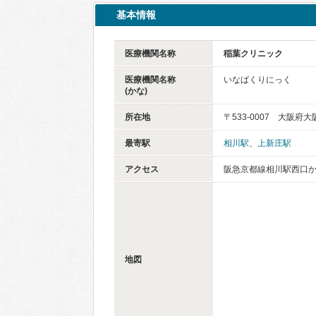
基本情報
医療機関名称
稲葉クリニック
医療機関名称
いなばくりにっく
(かな)
所在地
〒533-0007 大阪
最寄駅
相川駅
、
上新庄駅
アクセス
阪急京都線相川駅西口か
地図