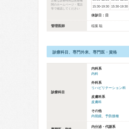
正確な診療時間は医療機
関のホームページ・電話
15:30-19:30
15:30-19:30
等で確認してください
休診日：日
管理医師
稲葉 聡
診療科目、専門外来、専門医・資格
内科系
内科
外科系
リハビリテーション科
診療科目
皮膚科系
皮膚科
その他
内視鏡
、
予防接種
内分泌・代謝系