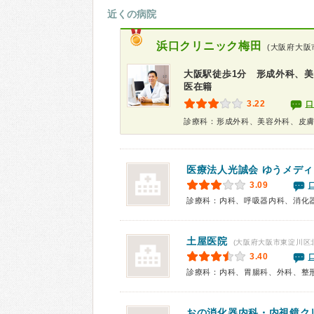
近くの病院
浜口クリニック梅田
(大阪府大阪
大阪駅徒歩1分 形成外科、美
医在籍
3.22
口
診療科：形成外科、美容外科、皮
医療法人光誠会
ゆうメディ
3.09
土屋医院
(大阪府大阪市東淀川区
3.40
おの消化器内科・内視鏡ク