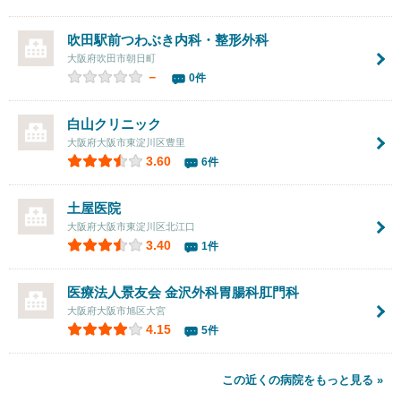
吹田駅前つわぶき内科・整形外科
大阪府吹田市朝日町
－
0件
白山クリニック
大阪府大阪市東淀川区豊里
3.60
6件
土屋医院
大阪府大阪市東淀川区北江口
3.40
1件
医療法人景友会
金沢外科胃腸科肛門科
大阪府大阪市旭区大宮
4.15
5件
この近くの病院をもっと見る »