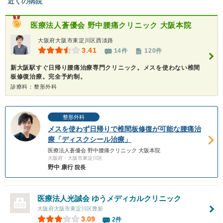
近くの病院
医療法人蒼優会
野中腰痛クリニック 大阪本院
大阪府大阪市東淀川区西淡路
3.41
14件
120件
新大阪駅すぐ日帰り腰痛治療専門クリニック。メスを使わない椎間
板修復治療。完全予約制。
診療科：整形外科
整形外科
メスを使わず日帰りで椎間板修復が可能な腰痛治
療「ディスクシール治療」
医療法人蒼優会 野中腰痛クリニック 大阪本院
大阪府・大阪市東淀川区
野中 康行
院長
医療法人光誠会
ゆうメディカルクリニック
大阪府大阪市東淀川区豊新
3.09
2件