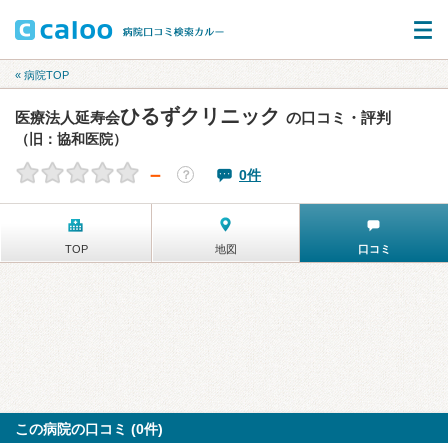
« 病院TOP
ひるずクリニック
医療法人延寿会
の口コミ・評判
（旧：協和医院）
－
0件
？
TOP
地図
口コミ
この病院の口コミ (0件)