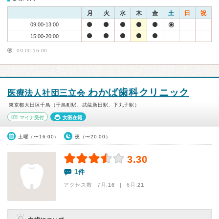
月
火
水
木
金
土
日
祝
09:00-13:00
15:00-20:00
09:00-16:00
わかば歯科クリニック
医療法人社団三立会
東京都大田区千鳥（千鳥町駅、武蔵新田駅、下丸子駅）
マイナ受付
女医在籍
土曜（〜16:00）
夜（〜20:00）
3.30
1件
アクセス数 7月:
16
| 6月:
21