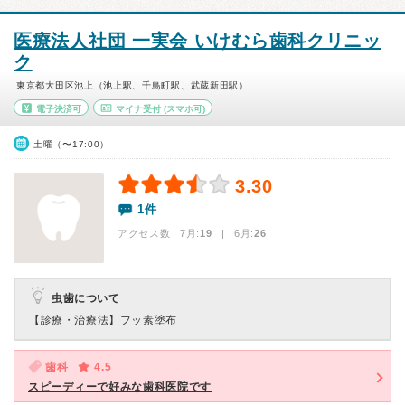
医療法人社団 一実会 いけむら歯科クリニッ
ク
東京都大田区池上（池上駅、千鳥町駅、武蔵新田駅）
電子決済可
マイナ受付
(スマホ可)
土曜（〜17:00）
3.30
1件
アクセス数 7月:
19
| 6月:
26
虫歯について
【診療・治療法】
フッ素塗布
歯科
4.5
スピーディーで好みな歯科医院です