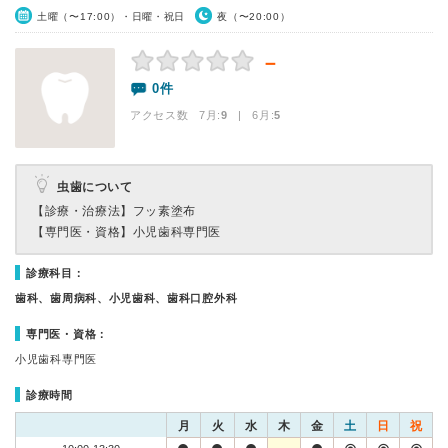
土曜（〜17:00）・日曜・祝日
夜（〜20:00）
－
0件
アクセス数 7月:
9
| 6月:
5
虫歯について
【診療・治療法】
フッ素塗布
【専門医・資格】
小児歯科専門医
診療科目：
歯科、歯周病科、小児歯科、歯科口腔外科
専門医・資格：
小児歯科専門医
診療時間
月
火
水
木
金
土
日
祝