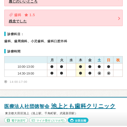
感じのいいところ
歯科
1.5
残念でした
診療科目：
歯科、歯周病科、小児歯科、歯科口腔外科
診療時間
月
火
水
木
金
土
日
祝
10:00-13:00
14:30-19:00
14:00-17:00
池上とも歯科クリニック
医療法人社団徳智会
東京都大田区池上（池上駅、千鳥町駅、武蔵新田駅）
電子決済可
マイナ受付
(スマホ可)
女医在籍