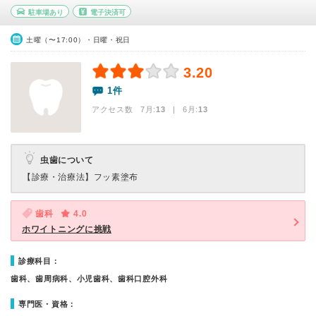
駐車場あり
電子決済可
土曜（〜17:00）・日曜・祝日
3.20
1件
アクセス数 7月:
13
| 6月:
13
虫歯について
【診療・治療法】
フッ素塗布
歯科
4.0
ホワイトニングに挑戦
診療科目：
歯科、歯周病科、小児歯科、歯科口腔外科
専門医・資格：