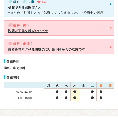
歯科
虫歯
5.0
信頼できる歯医者さん
○まとめて時間をとって治療してもらえました。 ○治療中の苦痛がほとんどなく、予約日に怖くて億劫な気持ちになることなく安心して通院できました。 ○素人ですが、丁寧にみて治療して頂いていると強く感じま
歯科
5.0
説明が丁寧で腕がいいです
歯科
5.0
歯を長持ちさせる無駄のない最小限からの治療です
診療科目：
歯科、歯周病科
診療時間
月
火
水
木
金
土
日
祝
09:00-12:30
14:00-18:00