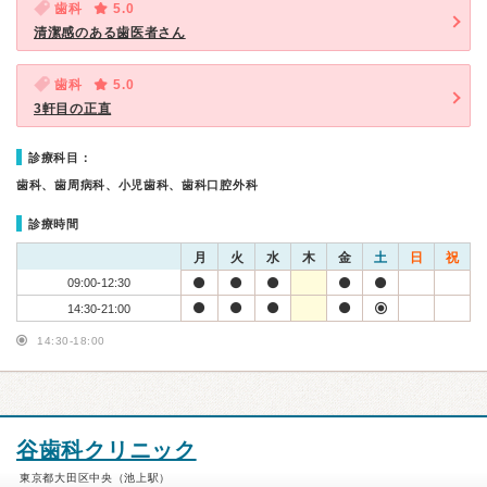
歯科
5.0
清潔感のある歯医者さん
歯科
5.0
3軒目の正直
診療科目：
歯科、歯周病科、小児歯科、歯科口腔外科
診療時間
月
火
水
木
金
土
日
祝
09:00-12:30
14:30-21:00
14:30-18:00
谷歯科クリニック
東京都大田区中央（池上駅）