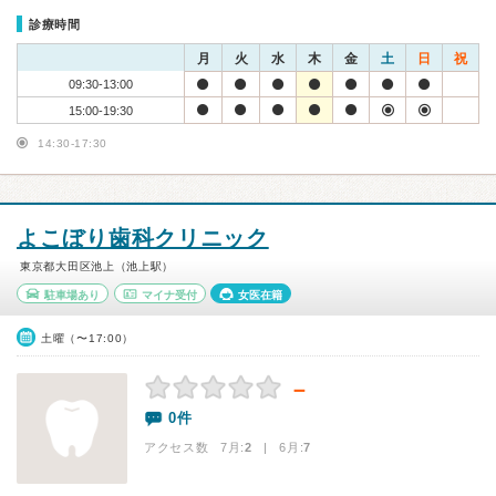
診療時間
月
火
水
木
金
土
日
祝
09:30-13:00
15:00-19:30
14:30-17:30
よこぼり歯科クリニック
東京都大田区池上（池上駅）
駐車場あり
マイナ受付
女医在籍
土曜（〜17:00）
－
0件
アクセス数 7月:
2
| 6月:
7