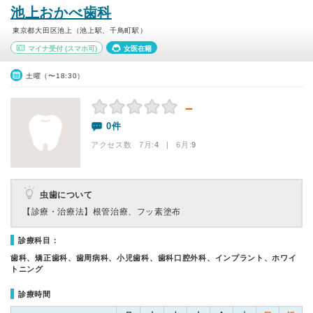
池上おかべ歯科
東京都大田区池上（池上駅、千鳥町駅）
マイナ受付
(スマホ可)
女医在籍
土曜（〜18:30）
－
0件
アクセス数 7月:
4
| 6月:
9
虫歯について
【診療・治療法】
根管治療、フッ素塗布
診療科目：
歯科、矯正歯科、歯周病科、小児歯科、歯科口腔外科、インプラント、ホワイ
トニング
診療時間