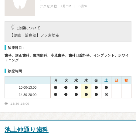
アクセス数 7月:
12
| 6月:
6
虫歯について
【診療・治療法】
フッ素塗布
診療科目：
歯科、矯正歯科、歯周病科、小児歯科、歯科口腔外科、インプラント、ホワイ
トニング
診療時間
月
火
水
木
金
土
日
祝
10:00-13:00
14:30-20:00
14:30-18:00
池上仲通り歯科