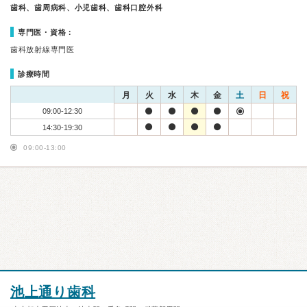
歯科、歯周病科、小児歯科、歯科口腔外科
専門医・資格：
歯科放射線専門医
診療時間
月
火
水
木
金
土
日
祝
09:00-12:30
14:30-19:30
09:00-13:00
池上通り歯科