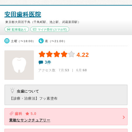
安田歯科医院
東京都大田区千鳥（千鳥町駅、池上駅、武蔵新田駅）
駐車場あり
マイナ受付
(スマホ可)
土曜（〜18:00）
夜（〜21:00）
4.22
3件
アクセス数 7月:
53
| 6月:
68
虫歯について
【診療・治療法】
フッ素塗布
歯科
5.0
素敵なサンクチュアリー