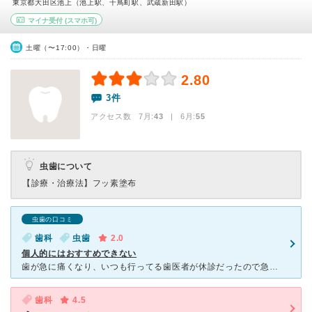
東京都大田区池上（池上駅、千鳥町駅、武蔵新田駅）
マイナ受付
(スマホ可)
土曜（〜17:00）・日曜
2.80
3件
アクセス数 7月:
43
| 6月:
55
虫歯について
【診療・治療法】
フッ素塗布
虫歯の口コミ
歯科
虫歯
2.0
個人的にはおすすめできない
歯が急に痛くなり、いつも行ってる歯医者が休診だったので急遽お世話になりました。 受付の方は感じが良くないです。馴染みの方には普通に接しますが初診の方には冷たく、ぶっきらぼうな感じです。 待合室は密
歯科
4.5