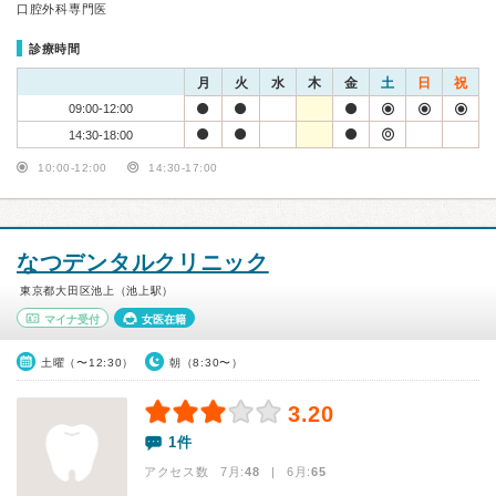
口腔外科専門医
診療時間
月
火
水
木
金
土
日
祝
09:00-12:00
14:30-18:00
10:00-12:00
14:30-17:00
なつデンタルクリニック
東京都大田区池上（池上駅）
マイナ受付
女医在籍
土曜（〜12:30）
朝（8:30〜）
3.20
1件
アクセス数 7月:
48
| 6月:
65