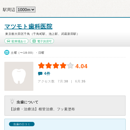
駅周辺
マツモト歯科医院
東京都大田区千鳥（千鳥町駅、池上駅、武蔵新田駅）
駐車場あり
電子決済可
土曜（〜18:00）・日曜
4.04
4件
アクセス数 7月:
38
| 6月:
35
虫歯について
【診療・治療法】
根管治療、フッ素塗布
虫歯の口コミ