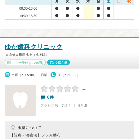
月
火
水
木
金
土
日
祝
09:30-13:00
14:30-18:30
ゆか歯科クリニック
東京都大田区池上（池上駅）
マイナ受付
(スマホ可)
女医在籍
土曜（〜15:00）・日曜
夜（〜20:00）
－
0件
アクセス数 7月:
4
| 6月:
5
虫歯について
【診療・治療法】
フッ素塗布