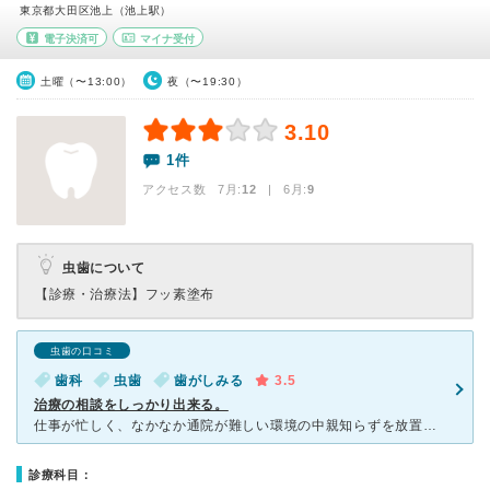
東京都大田区池上（池上駅）
電子決済可
マイナ受付
土曜（〜13:00）
夜（〜19:30）
3.10
1件
アクセス数 7月:
12
| 6月:
9
虫歯について
【診療・治療法】
フッ素塗布
虫歯の口コミ
歯科
虫歯
歯がしみる
3.5
治療の相談をしっかり出来る。
仕事が忙しく、なかなか通院が難しい環境の中親知らずを放置してしまい虫歯になりました。小まめに通知する事が難しい旨をお伝えすると、出来る限り一回の治療で進むように配慮して下さり、仕事で通院出来なくなった
診療科目：