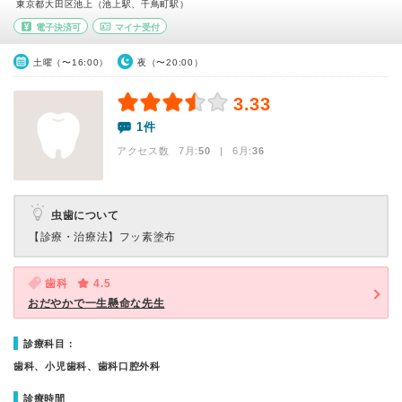
東京都大田区池上（池上駅、千鳥町駅）
電子決済可
マイナ受付
土曜（〜16:00）
夜（〜20:00）
3.33
1件
アクセス数 7月:
50
| 6月:
36
虫歯について
【診療・治療法】
フッ素塗布
歯科
4.5
おだやかで一生懸命な先生
診療科目：
歯科、小児歯科、歯科口腔外科
診療時間