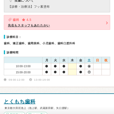
虫歯について
【診療・治療法】
フッ素塗布
歯科
4.5
先生もスタッフもあたたかい
診療科目：
歯科、矯正歯科、歯周病科、小児歯科、歯科口腔外科
診療時間
月
火
水
木
金
土
日
祝
10:00-13:00
15:00-20:00
09:00-12:00
13:00-16:00
とくもち歯科
東京都大田区池上（池上駅、武蔵新田駅、矢口渡駅）