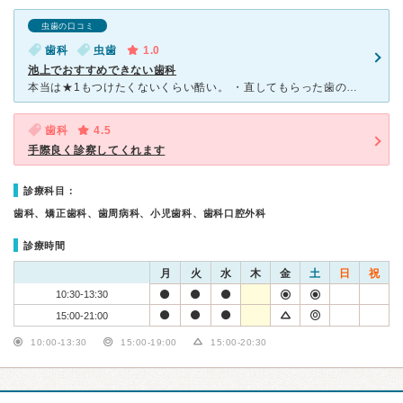
虫歯の口コミ
歯科
虫歯
1.0
池上でおすすめできない歯科
本当は★1もつけたくないくらい酷い。 ・直してもらった歯のレジンの高さが合わず、その場で削ってほしいと頼んでも「こんなもんでしょ」「慣れるから」と言われたためそれ以上削ってもらえなかった。他院にて噛
歯科
4.5
手際良く診察してくれます
診療科目：
歯科、矯正歯科、歯周病科、小児歯科、歯科口腔外科
診療時間
月
火
水
木
金
土
日
祝
10:30-13:30
15:00-21:00
10:00-13:30
15:00-19:00
15:00-20:30