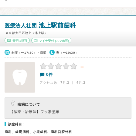
池上駅前歯科
医療法人社団
東京都大田区池上（池上駅）
電子決済可
マイナ受付
(スマホ可)
土曜（〜17:30）・日曜
夜（〜19:30）
－
0件
アクセス数 7月:
3
| 6月:
3
虫歯について
【診療・治療法】
フッ素塗布
診療科目：
歯科、歯周病科、小児歯科、歯科口腔外科