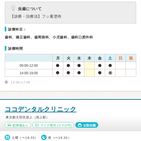
虫歯について
【診療・治療法】
フッ素塗布
診療科目：
歯科、矯正歯科、歯周病科、小児歯科、歯科口腔外科
診療時間
月
火
水
木
金
土
日
祝
09:00-12:00
14:00-19:00
14:00-17:00
ココデンタルクリニック
東京都大田区池上（池上駅）
駐車場あり
マイナ受付
(スマホ可)
女医在籍
土曜（〜19:30）
夜（〜19:30）