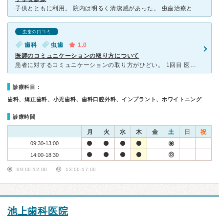
子供とともに利用。 院内は明るく清潔感があった。 虫歯治療とクリーニングをしたが、何度も通わされることなく処置してもらえた。 虫歯箇所の説明、普段のケアの説明など細かく丁寧に教えてくれ、分か
虫歯の口コミ
歯科
虫歯
1.0
医師のコミュニケーションの取り方について
患者に対するコミュニケーションの取り方がひどい。 1回目 医師から経緯がわからないと話をふられたから説明しようと話そうとしたらいきなり「今日はここまで」と遮られた。 2回目 終わりとか
診療科目：
歯科、矯正歯科、小児歯科、歯科口腔外科、インプラント、ホワイトニング
診療時間
月
火
水
木
金
土
日
祝
09:30-13:00
14:00-18:30
09:00-12:00
13:00-17:00
池上歯科医院