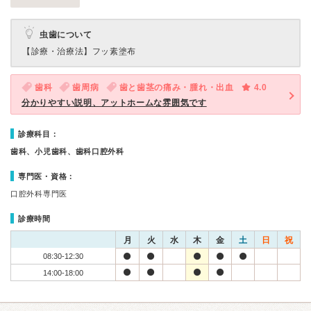
虫歯について
【診療・治療法】
フッ素塗布
歯科
歯周病
歯と歯茎の痛み・腫れ・出血
4.0
分かりやすい説明、アットホームな雰囲気です
診療科目：
歯科、小児歯科、歯科口腔外科
専門医・資格：
口腔外科専門医
診療時間
月
火
水
木
金
土
日
祝
08:30-12:30
14:00-18:00