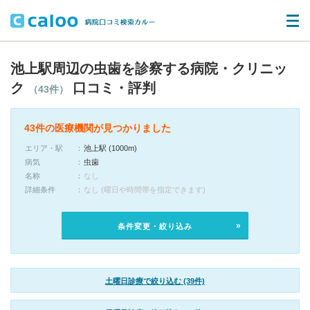
池上駅周辺の虫歯を診察する病院・クリニッ
ク
口コミ・評判
（43件）
43件の医療機関が見つかりました
エリア・駅
池上駅 (1000m)
病気
虫歯
名称
なし
詳細条件
なし (曜日や時間帯を指定できます)
条件変更・絞り込み
土曜日診療で絞り込む (39件)