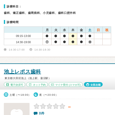
診療科目：
歯科、矯正歯科、歯周病科、小児歯科、歯科口腔外科
診療時間
月
火
水
木
金
土
日
祝
09:15-13:00
14:30-19:00
14:30-17:00
14:30-18:30
池上レポス歯科
東京都大田区池上（池上駅、蓮沼駅）
電子決済可
ネット予約
マイナ受付
(スマホ可)
女医在籍
土曜（〜18:00）
夜（〜20:00）
－
0件