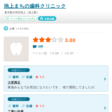
池上まちの歯科クリニック
東京都大田区池上（池上駅）
マイナ受付
(スマホ可)
女医在籍
土曜（〜17:00）
3.00
4件
アクセス数 7月:
69
| 6月:
47
虫歯の口コミ
歯科
虫歯
5.0
大変満足
家族みんなでお世話になりたいです。 他で通院してましたが、歯の詰め物が割れてしまい長期間放置してました。流石に気になり、近場の歯医者を探したところ東京医科歯科卒ということで息子と一緒にかかりました。
虫歯の口コミ
歯科
虫歯
5.0
丁寧な診療