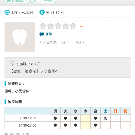
駐車場あり
マイナ受付
土曜（〜13:30）
朝（8:30〜）
－
0件
アクセス数 7月:
8
| 6月:
2
虫歯について
【診療・治療法】
フッ素塗布
診療科目：
歯科、小児歯科
診療時間
月
火
水
木
金
土
日
祝
08:30-12:30
14:30-17:00
08:30-13:30