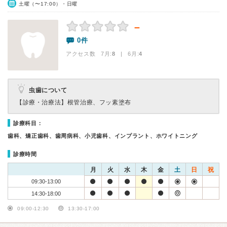
土曜（〜17:00）・日曜
－
0件
アクセス数 7月:
8
| 6月:
4
虫歯について
【診療・治療法】
根管治療、フッ素塗布
診療科目：
歯科、矯正歯科、歯周病科、小児歯科、インプラント、ホワイトニング
診療時間
月
火
水
木
金
土
日
祝
09:30-13:00
14:30-18:00
09:00-12:30
13:30-17:00