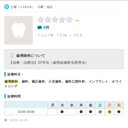
土曜（〜18:00）・日曜・祝日
－
0件
アクセス数 7月:
10
| 6月:
5
歯周病科について
【診療・治療法】
GTR法（歯周組織再生誘導法）
診療科目：
歯周病科
、歯科、矯正歯科、小児歯科、歯科口腔外科、インプラント、ホワイ
トニング
診療時間
月
火
水
木
金
土
日
祝
10:00-19:00
09:00-18:00