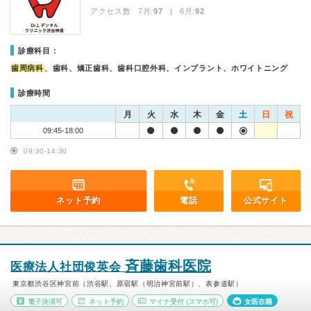
アクセス数 7月:
97
| 6月:
92
診療科目：
歯周病科
、歯科、矯正歯科、歯科口腔外科、インプラント、ホワイトニング
診療時間
月
火
水
木
金
土
日
祝
09:45-18:00
09:30-14:30
ネット予約
電話
公式サイト
斉藤歯科医院
医療法人社団俊英会
東京都渋谷区神宮前（渋谷駅、原宿駅（明治神宮前駅）、表参道駅）
電子決済可
ネット予約
マイナ受付
(スマホ可)
女医在籍