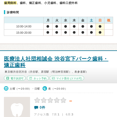
歯周病科
、歯科、矯正歯科、小児歯科、歯科口腔外科
診療時間
月
火
水
木
金
土
日
祝
10:00-14:00
15:00-20:00
医療法人社団相誠会 渋谷宮下パーク歯科・
矯正歯科
東京都渋谷区渋谷（渋谷駅、原宿駅（明治神宮前駅）、表参道駅）
電子決済可
ネット予約
マイナ受付
(スマホ可)
土曜（〜20:00）・日曜
夜（〜20:00）
－
0件
アクセス数 7月:
1
| 6月:
3