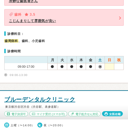
冷静な歯医者さん
歯科
3.5
こじんまりして雰囲気が良い
診療科目：
歯周病科
、歯科、小児歯科
診療時間
月
火
水
木
金
土
日
祝
09:00-17:00
09:00-13:00
ブルーデンタルクリニック
東京都渋谷区渋谷（渋谷駅、表参道駅）
電子決済可
マイナ受付
(スマホ可)
電子処方せん対応
女医在籍
土曜（〜14:00）
夜（〜20:00）