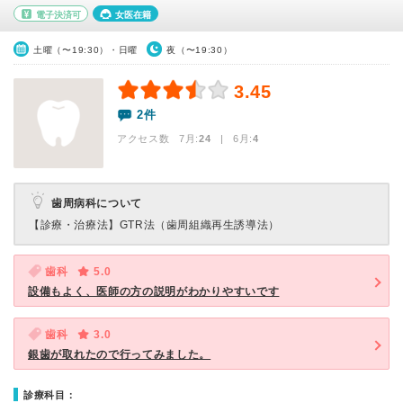
電子決済可
女医在籍
土曜（〜19:30）・日曜
夜（〜19:30）
3.45
2件
アクセス数 7月:
24
| 6月:
4
歯周病科について
【診療・治療法】
GTR法（歯周組織再生誘導法）
歯科
5.0
設備もよく、医師の方の説明がわかりやすいです
歯科
3.0
銀歯が取れたので行ってみました。
診療科目：