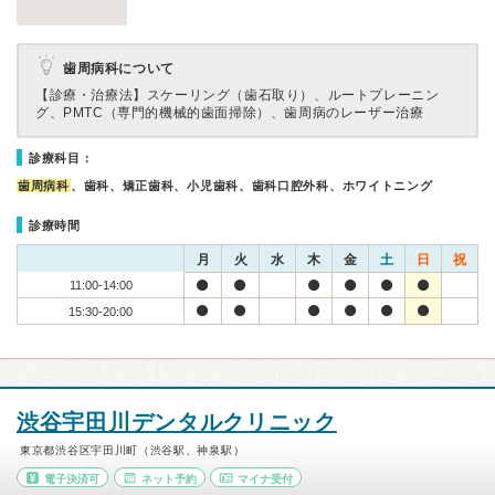
歯周病科について
【診療・治療法】
スケーリング（歯石取り）、ルートプレーニン
グ、PMTC（専門的機械的歯面掃除）、歯周病のレーザー治療
診療科目：
歯周病科
、歯科、矯正歯科、小児歯科、歯科口腔外科、ホワイトニング
診療時間
月
火
水
木
金
土
日
祝
11:00-14:00
15:30-20:00
渋谷宇田川デンタルクリニック
東京都渋谷区宇田川町（渋谷駅、神泉駅）
電子決済可
ネット予約
マイナ受付