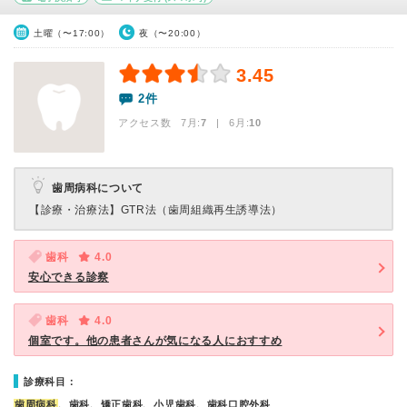
土曜（〜17:00）
夜（〜20:00）
3.45
2件
アクセス数 7月:
7
| 6月:
10
歯周病科について
【診療・治療法】
GTR法（歯周組織再生誘導法）
歯科
4.0
安心できる診察
歯科
4.0
個室です。他の患者さんが気になる人におすすめ
診療科目：
歯周病科
、歯科、矯正歯科、小児歯科、歯科口腔外科