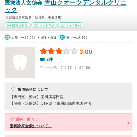
青山クオーツデンタルクリニ
医療法人玄徳会
ック
東京都渋谷区渋谷（渋谷駅、表参道駅）
駐車場あり
ネット予約
マイナ受付
土曜（〜19:00）・日曜・祝日
夜（〜19:30）
3.00
2件
アクセス数 7月:
35
| 6月:
56
歯周病科について
【専門医・資格】
歯周病専門医
【診療・治療法】
GTR法（歯周組織再生誘導法）
歯科
4.5
歯科診療全般について。