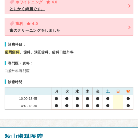
ホワイトニング
4.0
とにかく綺麗です。
歯科
4.0
歯のクリーニングをしました
診療科目：
歯周病科
、歯科、矯正歯科、歯科口腔外科
専門医・資格：
口腔外科専門医
診療時間
月
火
水
木
金
土
日
祝
10:00-13:45
14:45-18:30
秋山歯科医院