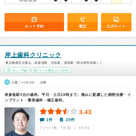
14:00-18:30
ネット予約
電話
公式サイト
岸上歯科クリニック
東京都港区北青山（表参道駅、渋谷駅、原宿駅（明治神宮前駅））
ネット予約
マイナ受付
(スマホ可)
土曜（〜18:00）・日曜
表参道駅3分の歯科。平日・土日18時まで。痛みに配慮した精密治療・イ
ンプラント・審美歯科・矯正歯科。
3.43
1件
20件
アクセス数 7月:
31
| 6月:
51