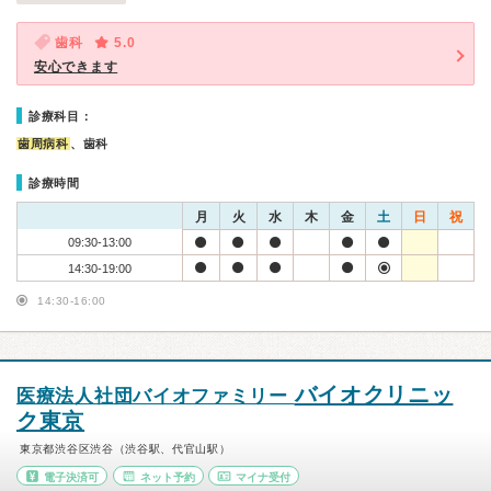
歯科
5.0
安心できます
診療科目：
歯周病科
、歯科
診療時間
月
火
水
木
金
土
日
祝
09:30-13:00
14:30-19:00
14:30-16:00
バイオクリニッ
医療法人社団バイオファミリー
ク東京
東京都渋谷区渋谷（渋谷駅、代官山駅）
電子決済可
ネット予約
マイナ受付