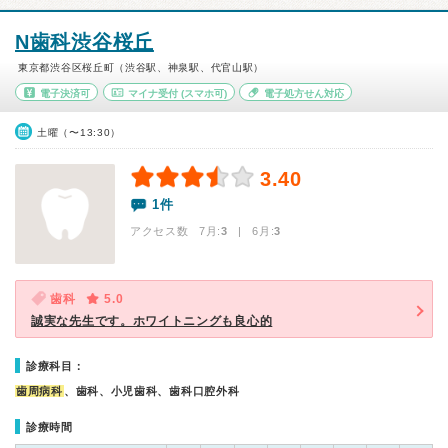
N歯科渋谷桜丘
東京都渋谷区桜丘町（渋谷駅、神泉駅、代官山駅）
電子決済可
マイナ受付
(スマホ可)
電子処方せん対応
土曜（〜13:30）
3.40
1件
アクセス数 7月:
3
| 6月:
3
歯科
5.0
誠実な先生です。ホワイトニングも良心的
診療科目：
歯周病科
、歯科、小児歯科、歯科口腔外科
診療時間