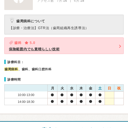
アクセス数 7月:
16
| 6月:
18
歯周病科について
【診療・治療法】
GTR法（歯周組織再生誘導法）
歯科
5.0
保険範囲内でも素晴らしい技術
診療科目：
歯周病科
、歯科、歯科口腔外科
診療時間
月
火
水
木
金
土
日
祝
10:00-13:00
14:00-18:30