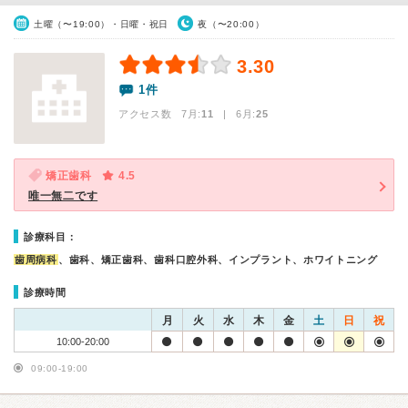
土曜（〜19:00）・日曜・祝日
夜（〜20:00）
3.30
1件
アクセス数 7月:
11
| 6月:
25
矯正歯科
4.5
唯一無二です
診療科目：
歯周病科
、歯科、矯正歯科、歯科口腔外科、インプラント、ホワイトニング
診療時間
月
火
水
木
金
土
日
祝
10:00-20:00
09:00-19:00