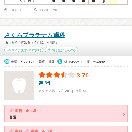
15:00-19:00
10:00-13:30
14:30-17:00
さくらプラチナム歯科
東京都渋谷区渋谷（渋谷駅、神泉駅）
マイナ受付
(スマホ可)
電子処方せん対応
土曜（〜23:59）・日曜・祝日
朝（0:00〜）・夜（〜23:59）
3.70
3件
アクセス数 7月:
20
| 6月:
31
歯科
4.5
普通
歯科
虫歯
4.0