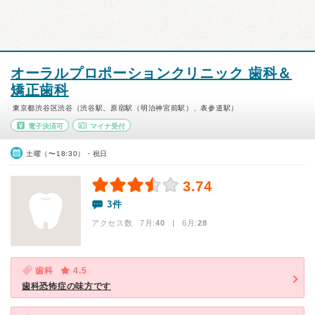
オーラルプロポーションクリニック 歯科＆
矯正歯科
東京都渋谷区渋谷（渋谷駅、原宿駅（明治神宮前駅）、表参道駅）
電子決済可
マイナ受付
土曜（〜18:30）・祝日
3.74
3件
アクセス数 7月:
40
| 6月:
28
歯科
4.5
歯科恐怖症の味方です