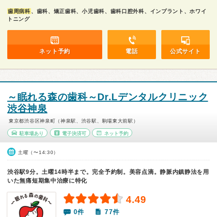
歯周病科
、歯科、矯正歯科、小児歯科、歯科口腔外科、インプラント、ホワイ
トニング
ネット予約
電話
公式サイト
～眠れる森の歯科～Dr.Lデンタルクリニック
渋谷神泉
東京都渋谷区神泉町（神泉駅、渋谷駅、駒場東大前駅）
駐車場あり
電子決済可
ネット予約
土曜（〜14:30）
渋谷駅9分。土曜14時半まで。完全予約制。美容点滴。静脈内鎮静法を用
いた無痛短期集中治療に特化
4.49
0件
77件