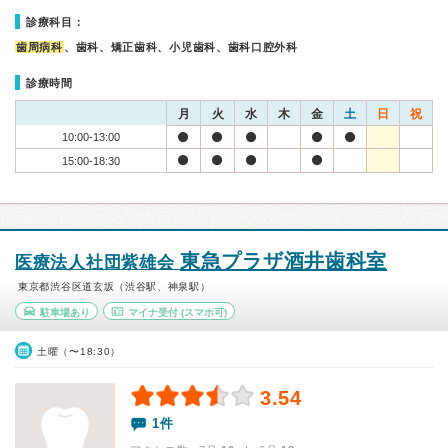
診療科目：
歯周病科
、歯科、矯正歯科、小児歯科、歯科口腔外科
診療時間
月
火
水
木
金
土
日
祝
10:00-13:00
15:00-18:30
東急プラザ酒井歯科室
医療法人社団紫雄会
東京都渋谷区道玄坂（渋谷駅、神泉駅）
駐車場あり
マイナ受付
(スマホ可)
土曜（〜18:30）
3.54
1件