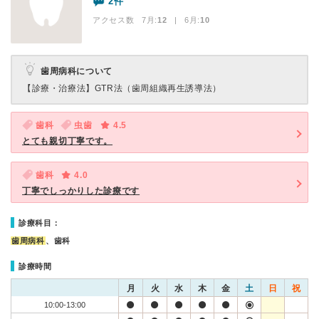
2件
アクセス数 7月:
12
| 6月:
10
歯周病科について
【診療・治療法】
GTR法（歯周組織再生誘導法）
歯科
虫歯
4.5
とても親切丁寧です。
歯科
4.0
丁寧でしっかりした診療です
診療科目：
歯周病科
、歯科
診療時間
月
火
水
木
金
土
日
祝
10:00-13:00