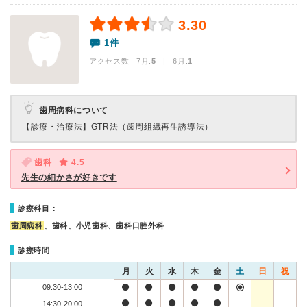
3.30
1件
アクセス数 7月:
5
| 6月:
1
歯周病科について
【診療・治療法】
GTR法（歯周組織再生誘導法）
歯科
4.5
先生の細かさが好きです
診療科目：
歯周病科
、歯科、小児歯科、歯科口腔外科
診療時間
月
火
水
木
金
土
日
祝
09:30-13:00
14:30-20:00