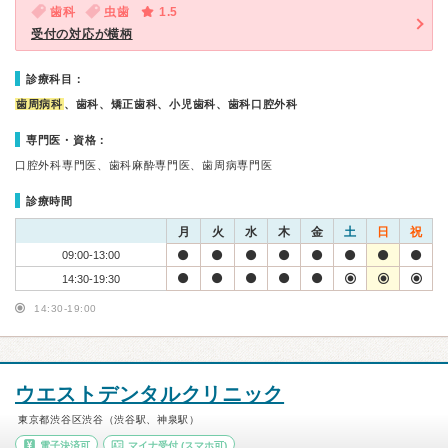
歯科
虫歯
1.5
受付の対応が横柄
診療科目：
歯周病科
、歯科、矯正歯科、小児歯科、歯科口腔外科
専門医・資格：
口腔外科専門医、歯科麻酔専門医、歯周病専門医
診療時間
月
火
水
木
金
土
日
祝
09:00-13:00
14:30-19:30
14:30-19:00
ウエストデンタルクリニック
東京都渋谷区渋谷（渋谷駅、神泉駅）
電子決済可
マイナ受付
(スマホ可)