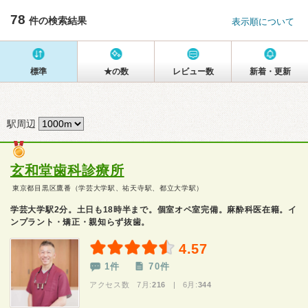
78
件の検索結果
表示順について
標準
★の数
レビュー数
新着・更新
駅周辺
玄和堂歯科診療所
東京都目黒区鷹番（学芸大学駅、祐天寺駅、都立大学駅）
学芸大学駅2分。土日も18時半まで。個室オペ室完備。麻酔科医在籍。イ
ンプラント・矯正・親知らず抜歯。
4.57
1件
70件
アクセス数 7月:
216
| 6月:
344