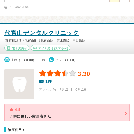
11:00-14:00
代官山デンタルクリニック
東京都渋谷区代官山町（代官山駅、恵比寿駅、中目黒駅）
電子決済可
マイナ受付
(スマホ可)
土曜（〜20:00）・日曜
夜（〜20:00）
3.30
1件
アクセス数 7月:
2
| 6月:
10
4.5
子供に優しい歯医者さん
診療科目：