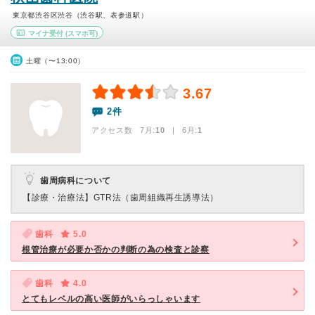
東京都渋谷区渋谷（渋谷駅、表参道駅）
マイナ受付
(スマホ可)
土曜（〜13:00）
3.67
2件
アクセス数 7月:
10
| 6月:
1
歯周病科について
【診療・治療法】
GTR法（歯周組織再生誘導法）
歯科
5.0
根管治療が必要か否かの判断の為の検査と診察
歯科
4.0
とてもレベルの高い医師がいらっしゃいます