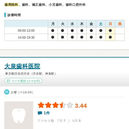
歯周病科
、歯科、矯正歯科、小児歯科、歯科口腔外科
診療時間
月
火
水
木
金
土
日
祝
09:00-13:00
14:00-19:30
大泉歯科医院
東京都渋谷区渋谷（渋谷駅、神泉駅）
マイナ受付
(スマホ可)
土曜（〜16:00）
3.44
1件
アクセス数 7月:
7
| 6月:
5