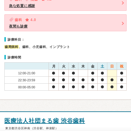
急な処置に感謝
歯科
4.0
夜間も診療
診療科目：
歯周病科
、歯科、小児歯科、インプラント
診療時間
月
火
水
木
金
土
日
祝
12:00-21:00
22:30-23:59
00:00-05:00
医療法人社団まる歯 渋谷歯科
東京都渋谷区神南（渋谷駅、神泉駅）