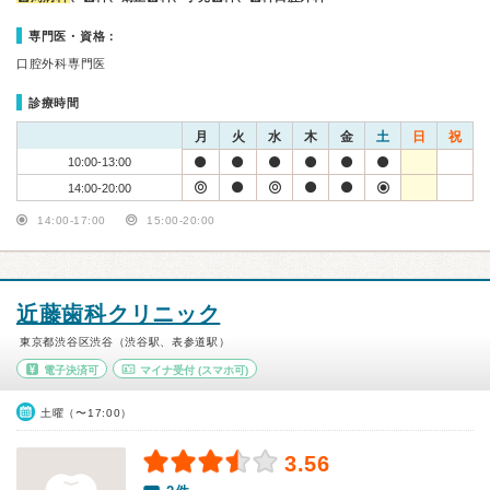
専門医・資格：
口腔外科専門医
診療時間
月
火
水
木
金
土
日
祝
10:00-13:00
14:00-20:00
14:00-17:00
15:00-20:00
近藤歯科クリニック
東京都渋谷区渋谷（渋谷駅、表参道駅）
電子決済可
マイナ受付
(スマホ可)
土曜（〜17:00）
3.56