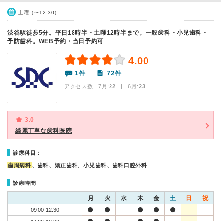
土曜（〜12:30）
渋谷駅徒歩5分。平日18時半・土曜12時半まで。一般歯科・小児歯科・
予防歯科。WEB予約・当日予約可
4.00
1件
72件
アクセス数 7月:
22
| 6月:
23
3.0
綺麗丁寧な歯科医院
診療科目：
歯周病科
、歯科、矯正歯科、小児歯科、歯科口腔外科
診療時間
月
火
水
木
金
土
日
祝
09:00-12:30