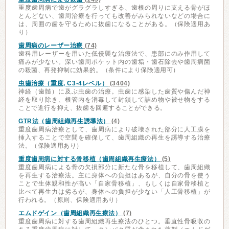
重度歯周病で歯がグラグラしすぎる、歯根の周りに支える骨がほ
とんどない、歯周治療を行っても改善がみられないなどの場合に
は、周囲の歯を守るために抜歯になることがある。（保険適用あ
り）
歯周病のレーザー治療
(74)
歯科用レーザーを用いた低侵襲な治療法で、患部にのみ作用して
痛みが少ない。深い歯周ポケット内の歯垢・歯石除去や歯周病菌
の殺菌、再発抑制に効果的。（条件により保険適用可）
虫歯治療（重度, C3-4レベル）
(3404)
神経（歯髄）に及ぶ虫歯の治療。虫歯に感染した歯質や傷んだ神
経を取り除き、根管内を消毒して封鎖して詰め物や被せ物をする
ことで進行を抑え、抜歯を回避することができる。
GTR法（歯周組織再生誘導法）
(4)
重度歯周病治療として、歯周病により破壊された部分に人工膜を
挿入することで空間を確保して、歯周組織の再生を誘導する治療
法。（保険適用あり）
重度歯周病に対する骨移植（歯周組織再生療法）
(5)
重度歯周病による骨の欠損部分に新たな骨を移植して、歯周組織
を再生する治療法。主に身体への負担はあるが、自分の骨を使う
ことで生体親和性が高い「自家骨移植」、もしくは自家骨移植と
比べて再生力は劣るが、身体への負担が少ない「人工骨移植」が
行われる。（原則、保険適用あり）
エムドゲイン（歯周組織再生療法）
(7)
重度歯周病に対する歯周組織再生療法のひとつ。垂直性骨吸収の