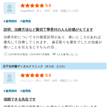
5.0
Gaga3Ben3（本人・40代・女性・掲載口コミ1件）
歯周病科
歯周病
説明、治療方法など親切丁寧受付の人も好感がもてます
治療方針についてその都度説明があり、痛いところがあれば
優先して治療してくれます。 歯石取りを優先でしたが虫歯が
痛いことを伝えるとそちらの治…
2024年05月受診 / 2024年07月投稿
1人が参考になった
北千住伊藤デンタルクリニック
(東京都・足立区)
5.0
メムニョン（本人・50代・女性・掲載口コミ1件）
歯周病科
歯周病
信頼できる先生です
伊藤先生が前の歯医者にいた時からお世話になっています。