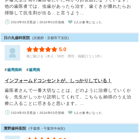
他の歯医者では、虫歯があったら治す、歯ぐきが腫れたらお
掃除して抗生剤が出る…と言うよう…
2023年03月受診 / 2024年03月投稿
2人が参考になった
日の丸歯科医院
(京都府・京都市下京区)
5.0
夜に駆ける（本人・50代・男性・掲載口コミ1件）
歯周病科
歯周病
インフォームドコンセントが、しっかりしている！
歯医者さんで一番大切なことは、どのように治療していくか
を、先生がしっかり説明してくれて、こちらも納得のうえ治
療に入ることに尽きると思います。…
2024年03月受診 / 2024年03月投稿
1人が参考になった
濱野歯科医院
(千葉県・千葉市中央区)