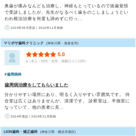
奥歯が痛みなんども治療し、神経もとっているので抜歯覚悟
で受診しましたが、先生がなるべく歯をのこしましょうとい
われ根治治療を何度も諦めずに行っ…
2024年06月受診 / 2024年11月投稿
マリポサ歯科クリニック
(神奈川県・海老名市)
5.0
a（本人・50代・女性・掲載口コミ13件）
歯周病科
歯周病治療をしてもらいました
分かりやすい場所にあり、明るく入りやすい雰囲気です。 待
合室は広くはありませんが、清潔です。 診察室は、半個室に
なっていて、他の患者に見…
2024年受診 / 2024年11月投稿
LION歯科・矯正歯科
(神奈川県・横浜市南区)