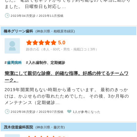
した。 電話でもネットからでも予約可能なので本当に助かり
ました。 日曜祭日も対応し…
2023年04月受診 / 2023年11月投稿
橋本グリーン歯科
(神奈川県・相模原市緑区)
5.0
路傍の石（本人・60代・男性・掲載口コミ3件）
歯周病科
入れ歯制作、定期健診
簡潔にして親切な診療、的確な指導。好感の持てるチームワ
ーク。
2019年開業間もない時期から通っています。 最初のきっか
けは、かぶせものが取れたためでした。 その後、3か月毎の
メンテナンス（定期健診…
2022年06月受診 / 2022年07月投稿
1人が参考になった
茂木信道歯科医院
(神奈川県・藤沢市)