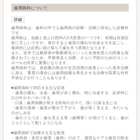
歯周病科について
詳細
歯周病科は、歯科の中でも歯周病の診断・治療に特化した診療科
です。
歯周病は、虫歯と並ぶ口腔内の2大疾患の一つです。初期は自覚症
状に乏しいですが、進行すると歯茎の腫れや出血を引き起こし、
最終的には自然に抜け落ちて歯を失う原因となります。
また、近年では糖尿病や動脈硬化といった全身疾患との関連も指
摘されているため、早期発見と治療、さらに予防のためのコント
ロールが非常に重要になります。
歯周病科では、原因菌の除去や生活習慣の改善といった基本治療
に加え、重度の場合には歯周組織を再生させる治療や高度な外科
手術などを行うこともあります。
■歯周病科で対応する主な症状
・歯茎の腫れ、出血：歯茎が赤く腫れ、時に出血する、起床時に
口の中がネバネバする
・口臭：歯周病菌が発する特有のガスで、強い口臭を生じる
・歯茎の退縮：歯茎が痩せて下がり、歯が長く見える、冷たいも
のがしみる
・歯のぐらつき：歯を支える骨（歯槽骨）が溶けてくると、歯が
ぐらぐらして動くようになる
■歯周病科で診療する主な疾患
・歯肉炎：炎症が歯茎（歯肉）のみで、適切なケアと歯石の除去