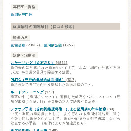
専門医・資格
歯周病専門医
歯周病科の関連項目（口コミ検索）
診療内容
虫歯治療
(20969)、
歯周病治療
(1452)
診療・治療法
スケーリング（歯石取り）
(4581)
歯の表面に形成された歯石やバイオフィルム（細菌が形成する薄
い膜）を専用の器具で除去する処置。
PMTC（専門的機械的歯面掃除）
(517)
歯科医院で専門家が行う徹底した歯面清掃のこと。
ルートプレーニング
(129)
歯茎の中（歯周ポケット）に蓄積した歯石やバイオフィルム（細
菌が形成する薄い膜）を専用の器具で除去する治療。
フラップ手術（歯肉剥離掻爬術）による歯周病の外科治療
(30)
中度～重度の歯周病に対して、よく行われる歯周外科治療。歯ぐ
きを切開し歯根をむき出して、歯石や病変を目視で確認しながら
除去する小手術。（条件により保険適用あり）
重度歯周病による抜歯
(145)