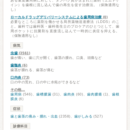
ある重度歯周病に対して、タンパク質が含まれた薬剤（エムドゲ
イン）を歯根に流し込んで歯の再生を促す治療法。（保険適用な
し）
ローカルドラッグデリバリーシステムによる歯周病治療
(0)
必要なところに薬剤を働かせる局所薬物送達療法（LDDS）のこ
と。歯科では歯科医・歯科衛生士のプロケアのひとつとして、歯
周ポケットに抗菌剤を直接流し込んで一時的に炎症を抑える。
（保険適用なし）
病気
虫歯
(3561)
歯が痛い、歯に穴が開く、歯茎の腫れ、口臭、頭痛など
歯髄炎
(6)
歯茎が腫れる、歯茎が痛む
口内炎
(73)
口の中の荒れ、口の中に水疱ができるなど
その他…
歯周病
(546)、
歯槽膿漏
(31)、
歯肉炎
(60)、
歯肉膿瘍
(1)、
歯根
膜炎
(6)
症状
歯と歯茎の痛み・腫れ・出血
(2358)、
歯がしみる
(527)
診療科目