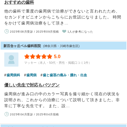
おすすめの歯科
他の歯科で重度の歯周病で治療ができないと言われたため、
セカンドオピニオンからこちらにお世話になりました。 時間
をかけて歯周病治療をして頂き…
2025年08月受診 / 2025年09月投稿
1人が参考になった
新百合ヶ丘ベル歯科医院
(神奈川県・川崎市麻生区)
5.0
マッキー（本人・50代・男性・掲載口コミ1件）
歯周病科
歯周病
歯と歯茎の痛み・腫れ・出血
優しい先生で対応もバツグン
歯周病が進み口の中のカラー写真を撮り細かく現在の状況を
説明され、これからの治療について説明して頂きました。非
常に丁寧な先生です。 また、設…
2025年04月受診 / 2025年04月投稿