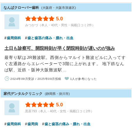
なんばクローバー歯科
(大阪府・大阪市浪速区)
5.0
みつかづ（本人・40代・男性・掲載口コミ2件）
歯周病科
歯と歯茎の痛み・腫れ・出血
土日も診察可、開院時刻が早く閉院時刻が遅いのが強み
最寄り駅はJR難波駅。西側からマルイト難波ビルに入ってす
ぐ左通路からエレベーターで3階に上がれます。 地下鉄なん
ば駅、近鉄・阪神大阪難波駅…
2024年09月受診 / 2025年09月投稿
1人が参考になった
家代デンタルクリニック
(静岡県・掛川市)
5.0
黒茶793（本人・40代・女性・掲載口コミ2件）
歯周病科
歯周病
歯と歯茎の痛み・腫れ・出血