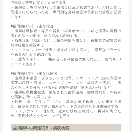
で健康な状態に戻すことができる
・歯周炎：炎症が進行して歯槽骨に及ぶ状態であり、溶けた骨は
元通りにならないため、専門的な外科治療や長期的な管理が必要
になる
■歯周病科で行う主な検査
・歯周組織検査：専用の器具で歯周ポケット（歯と歯茎の境目の
溝）の深さや出血、歯の揺れを評価する
・画像診断（X線・CT）：歯の内部を撮影し、歯槽骨の破壊の有
無や程度を確認する
・マイクロスコープ検査：顕微鏡で歯を拡大し、微細なプラーク
や歯石の付着を確認する
・口腔内スキャナー：噛み合わせや歯茎の変化など、口腔内を3D
データで捉える
■歯周病科で行う主な治療法
・歯周基本治療：ブラッシング指導、スケーリング（歯の表面や
歯茎の境目の清掃）、ルートプレーニング（歯根面の清掃）、歯
のぐらつきを分散させるための咬合調整（噛み合わせ）など
・歯周組織再生療法：破壊された歯周組織（歯槽骨など）を特殊
な薬剤を用いて再生する
・外科手術（フラップ手術）：基本治療で改善しない重度の場
合、歯茎を切開して深い歯周ポケットの奥の汚れを直接除去する
・メンテナンス：治療後、健康な状態を維持し、再発を防ぐた
め、定期検診とクリーニングを行う
歯周病科の関連項目（病院検索）