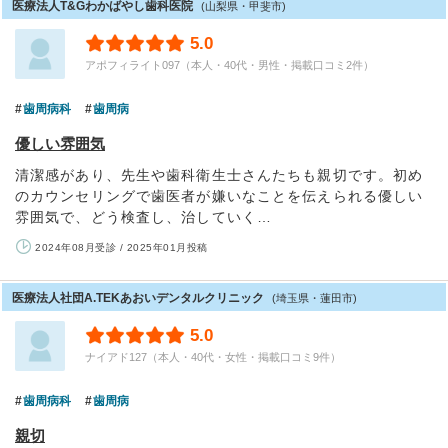
医療法人T&Gわかばやし歯科医院
(山梨県・甲斐市)
5.0
アポフィライト097（本人・40代・男性・掲載口コミ2件）
歯周病科
歯周病
優しい雰囲気
清潔感があり、先生や歯科衛生士さんたちも親切です。初め
のカウンセリングで歯医者が嫌いなことを伝えられる優しい
雰囲気で、どう検査し、治していく…
2024年08月受診 / 2025年01月投稿
医療法人社団A.TEKあおいデンタルクリニック
(埼玉県・蓮田市)
5.0
ナイアド127（本人・40代・女性・掲載口コミ9件）
歯周病科
歯周病
親切