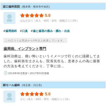
坂口歯科医院
(熊本県・熊本市中央区)
5.0
はなかおり（本人・40代・女性・掲載口コミ3件）
歯周病科
口臭
歯と歯茎の痛み・腫れ・出血
この口コミは受診から5年以上経過しています。
歯周病、インプラント専門
歯科治療は、痛い怖いというイメージで行くのに躊躇してま
した。歯科衛生士さんも、院長先生も、患者さんの為に最善
の方法を考えてくださり、丁寧に治…
2016年06月受診 / 2017年03月投稿
樹モール歯科
(埼玉県・川口市)
5.0
さだ（本人・80代・男性・掲載口コミ1件）