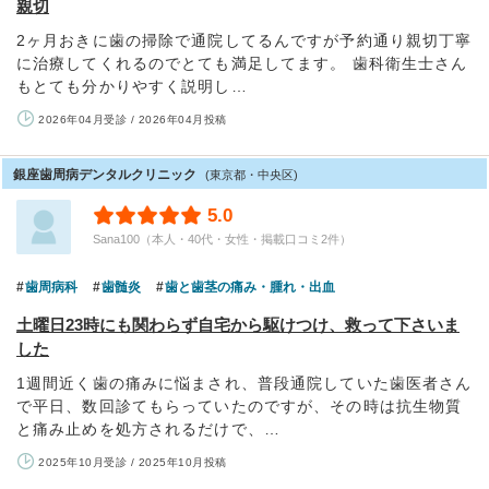
親切
2ヶ月おきに歯の掃除で通院してるんですが予約通り親切丁寧
に治療してくれるのでとても満足してます。 歯科衛生士さん
もとても分かりやすく説明し…
2026年04月受診 / 2026年04月投稿
銀座歯周病デンタルクリニック
(東京都・中央区)
5.0
Sana100（本人・40代・女性・掲載口コミ2件）
歯周病科
歯髄炎
歯と歯茎の痛み・腫れ・出血
土曜日23時にも関わらず自宅から駆けつけ、救って下さいま
した
1週間近く歯の痛みに悩まされ、普段通院していた歯医者さん
で平日、数回診てもらっていたのですが、その時は抗生物質
と痛み止めを処方されるだけで、…
2025年10月受診 / 2025年10月投稿