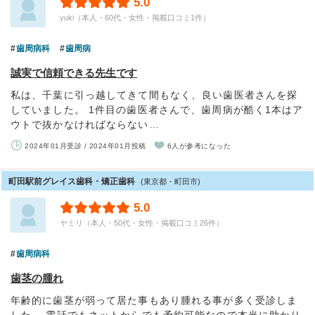
5.0
yuki（本人・60代・女性・掲載口コミ1件）
歯周病科
歯周病
誠実で信頼できる先生です
私は、千葉に引っ越してきて間もなく、良い歯医者さんを探
していました。 1件目の歯医者さんで、歯周病が酷く1本はア
ウトで抜かなければならない…
2024年01月受診 / 2024年01月投稿
6人が参考になった
町田駅前グレイス歯科・矯正歯科
(東京都・町田市)
5.0
ヤミリ（本人・50代・女性・掲載口コミ26件）
歯周病科
歯茎の腫れ
年齢的に歯茎が弱って居た事もあり腫れる事が多く受診しま