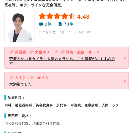
医在籍。ホテルライクな完全個室。
4.48
2件
73件
アクセス数 7月:
539
| 6月:
503
内視鏡
大腸ポリープ
胃痛・腹痛
5.0
苦痛のない胃カメラ・大腸カメラなら、この病院がおすすめで
す！
人間ドック
5.0
大満足でした
診療科目：
内科、消化器内科、美容皮膚科、肛門科、内視鏡、健康診断、人間ドック
専門医・資格：
消化器病専門医、消化器外科専門医