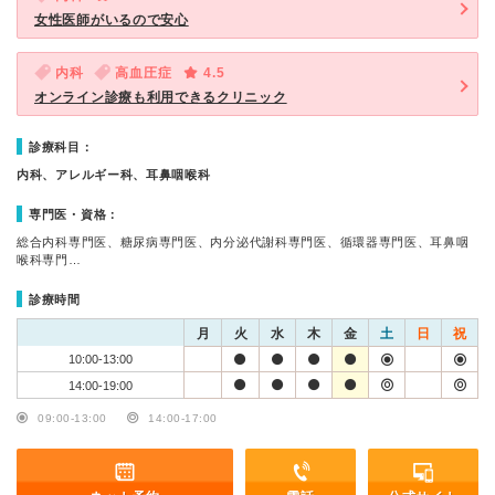
女性医師がいるので安心
内科
高血圧症
4.5
オンライン診療も利用できるクリニック
診療科目：
内科、アレルギー科、耳鼻咽喉科
専門医・資格：
総合内科専門医、糖尿病専門医、内分泌代謝科専門医、循環器専門医、耳鼻咽
喉科専門…
診療時間
月
火
水
木
金
土
日
祝
10:00-13:00
14:00-19:00
09:00-13:00
14:00-17:00