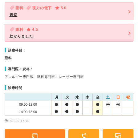
眼科
視力の低下
5.0
親切
眼科
4.5
助かりました
診療科目：
眼科
専門医・資格：
アレルギー専門医、眼科専門医、レーザー専門医
診療時間
月
火
水
木
金
土
日
祝
09:00-12:00
14:00-18:00
09:00-15:00