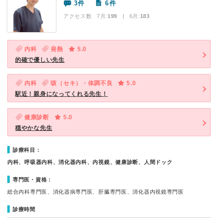
3件
6件
アクセス数 7月:
199
| 6月:
183
内科
発熱
5.0
的確で優しい先生
内科
咳（セキ）・体調不良
5.0
駅近！親身になってくれる先生！
健康診断
5.0
穏やかな先生
診療科目：
内科、呼吸器内科、消化器内科、内視鏡、健康診断、人間ドック
専門医・資格：
総合内科専門医、消化器病専門医、肝臓専門医、消化器内視鏡専門医
診療時間