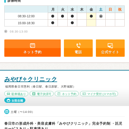
診療時間
月
火
水
木
金
土
日
祝
08:30-12:00
15:00-18:30
08:30-13:00
ネット予約
電話
公式サイト
みやび✧クリニック
福岡県春日市惣利（春日駅、春日原駅、大野城駅）
駐車場あり
電子決済可
ネット予約
マイナ受付
(スマホ可)
女医在籍
土曜（〜14:00）
春日市の形成外科・美容皮膚科「みやびクリニック」完全予約制 ・託児
サービスあり・駐車場あり