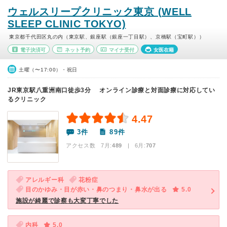
ウェルスリープクリニック東京 (WELL
SLEEP CLINIC TOKYO)
東京都千代田区丸の内（東京駅、銀座駅（銀座一丁目駅）、京橋駅（宝町駅））
電子決済可
ネット予約
マイナ受付
女医在籍
土曜（〜17:00）・祝日
JR東京駅八重洲南口徒歩3分 オンライン診療と対面診療に対応してい
るクリニック
4.47
3件
89件
アクセス数 7月:
489
| 6月:
707
アレルギー科
花粉症
目のかゆみ・目が赤い・鼻のつまり・鼻水が出る
5.0
施設が綺麗で診察も大変丁寧でした
内科
5.0