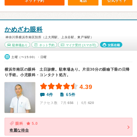
ネット予約
電話
公式サイト
かめざわ眼科
神奈川県横浜市南区別所（上大岡駅、上永谷駅、東戸塚駅）
駐車場あり
ネット予約
マイナ受付
(スマホ可)
女医在籍
土曜（〜15:00）・日曜
横浜市南区の眼科 土日診療。駐車場あり。片目30分の眼瞼下垂の日帰
り手術。小児眼科・コンタクト処方。
4.39
4件
65件
アクセス数 7月:
656
| 6月:
620
眼科
5.0
奇麗な待合