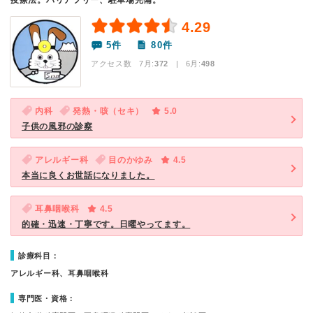
疫療法。バリアフリー、駐車場完備。
4.29
5件
80件
アクセス数 7月:
372
| 6月:
498
内科
発熱・咳（セキ）
5.0
子供の風邪の診察
アレルギー科
目のかゆみ
4.5
本当に良くお世話になりました。
耳鼻咽喉科
4.5
的確・迅速・丁寧です。日曜やってます。
診療科目：
アレルギー科、耳鼻咽喉科
専門医・資格：