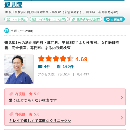
鶴見院
神奈川県横浜市鶴見区鶴見中央（鶴見駅（京急鶴見駅）、国道駅、花月総持寺駅）
ネット予約
マイナ受付
(スマホ可)
電子処方せん対応
女医在籍
土曜（〜12:00）
鶴見駅1分の消化器内科・肛門科。平日8時半より検査可。女性医師在
籍。完全個室。専門医による内視鏡検査
4.69
4件
160件
アクセス数 7月:
514
| 6月:
497
内視鏡
5.0
驚くほどつらくない検査です
内視鏡
5.0
キレイで優しくて素敵なクリニック✨