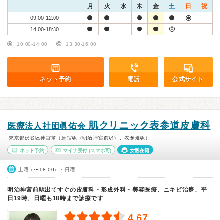
月
火
水
木
金
土
日
祝
09:00-12:00
14:00-18:30
10:00-14:00
13:30-16:00
ネット予約
電話
公式サイト
肌クリニック表参道皮膚科
医療法人社団眞佑会
東京都渋谷区神宮前（原宿駅（明治神宮前駅）、表参道駅）
ネット予約
マイナ受付
(スマホ可)
女医在籍
土曜（〜18:00）・日曜
明治神宮前駅出てすぐの皮膚科・形成外科・美容医療、ニキビ治療。平
日19時、日曜も18時まで診療です
4.67