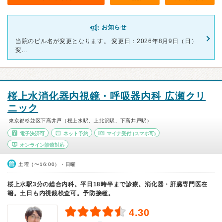
お知らせ
当院のビル名が変更となります。 変更日：2026年8月9日（日）
変...
桜上水消化器内視鏡・呼吸器内科 広瀬クリ
ニック
東京都杉並区下高井戸（桜上水駅、上北沢駅、下高井戸駅）
電子決済可
ネット予約
マイナ受付
(スマホ可)
オンライン診療対応
土曜（〜16:00）・日曜
桜上水駅3分の総合内科。平日18時半まで診療。消化器・肝臓専門医在
籍。土日も内視鏡検査可。予防接種。
4.30