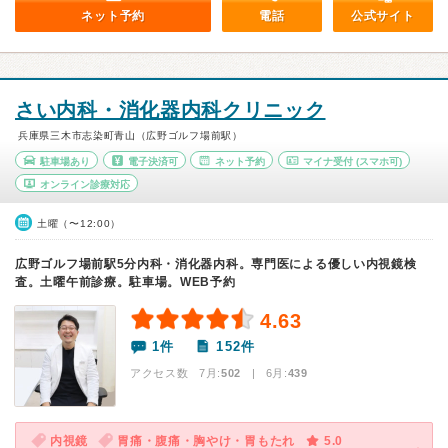
ネット予約
電話
公式サイト
さい内科・消化器内科クリニック
兵庫県三木市志染町青山（広野ゴルフ場前駅）
駐車場あり
電子決済可
ネット予約
マイナ受付
(スマホ可)
オンライン診療対応
土曜（〜12:00）
広野ゴルフ場前駅5分内科・消化器内科。専門医による優しい内視鏡検
査。土曜午前診療。駐車場。WEB予約
4.63
1件
152件
アクセス数 7月:
502
| 6月:
439
内視鏡
胃痛・腹痛・胸やけ・胃もたれ
5.0