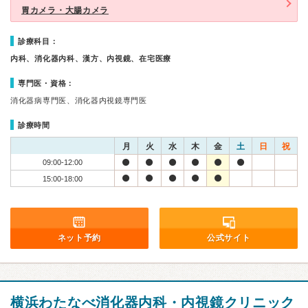
胃カメラ・大腸カメラ
診療科目：
内科、消化器内科、漢方、内視鏡、在宅医療
専門医・資格：
消化器病専門医、消化器内視鏡専門医
診療時間
月
火
水
木
金
土
日
祝
09:00-12:00
15:00-18:00
ネット予約
公式サイト
横浜わたなべ消化器内科・内視鏡クリニック