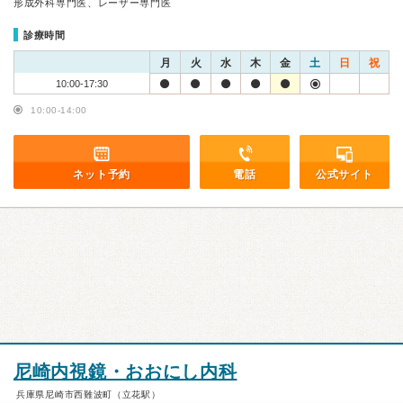
形成外科専門医、レーザー専門医
診療時間
月
火
水
木
金
土
日
祝
10:00-17:30
10:00-14:00
ネット予約
電話
公式サイト
尼崎内視鏡・おおにし内科
兵庫県尼崎市西難波町（立花駅）