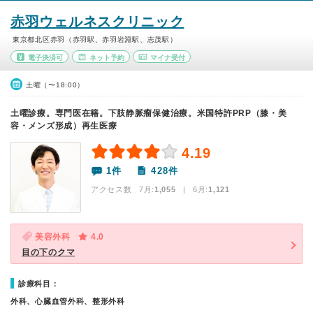
赤羽ウェルネスクリニック
東京都北区赤羽（赤羽駅、赤羽岩淵駅、志茂駅）
電子決済可
ネット予約
マイナ受付
土曜（〜18:00）
土曜診療。専門医在籍。下肢静脈瘤保健治療。米国特許PRP（膝・美
容・メンズ形成）再生医療
4.19
1件
428件
アクセス数 7月:
1,055
| 6月:
1,121
美容外科
4.0
目の下のクマ
診療科目：
外科、心臓血管外科、整形外科