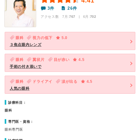
4.41
3件
26件
アクセス数 7月:
767
| 6月:
702
眼科
視力の低下
5.0
３焦点眼内レンズ
眼科
翼状片
目が赤い
4.5
手術の付き添いで
眼科
ドライアイ
涙が出る
4.5
人気の眼科
診療科目：
眼科
専門医・資格：
眼科専門医