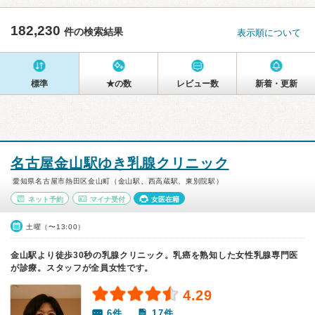
182,230
件の検索結果
表示順について
標準
★の数
レビュー数
新着・更新
名古屋金山駅ゆき乳腺クリニック
愛知県名古屋市熱田区金山町（金山駅、西高蔵駅、東別院駅）
ネット予約
マイナ受付
女医在籍
土曜（〜13:00）
金山駅より徒歩30秒の乳腺クリニック。乳癌を熟知した女性乳腺専門医
が診療。スタッフが全員女性です。
4.29
6件
17件