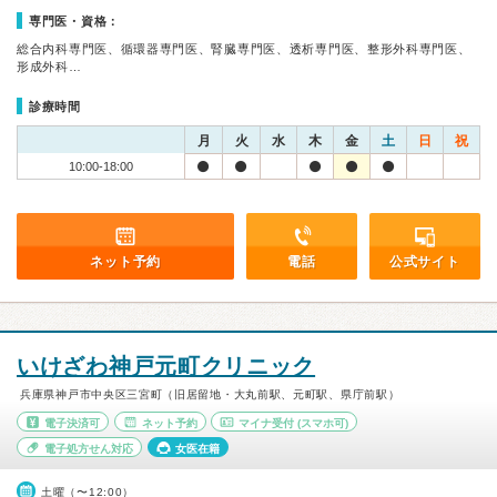
専門医・資格：
総合内科専門医、循環器専門医、腎臓専門医、透析専門医、整形外科専門医、
形成外科…
診療時間
月
火
水
木
金
土
日
祝
10:00-18:00
ネット予約
電話
公式サイト
いけざわ神戸元町クリニック
兵庫県神戸市中央区三宮町（旧居留地・大丸前駅、元町駅、県庁前駅）
電子決済可
ネット予約
マイナ受付
(スマホ可)
電子処方せん対応
女医在籍
土曜（〜12:00）