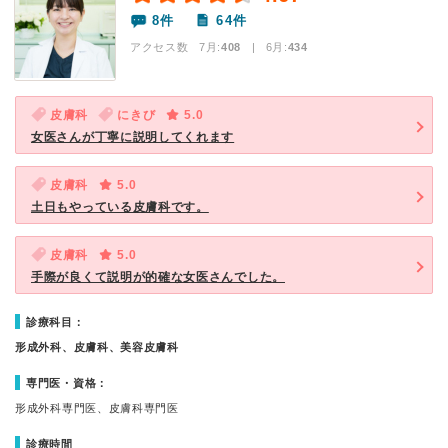
8件
64件
アクセス数 7月:
408
| 6月:
434
皮膚科
にきび
5.0
女医さんが丁寧に説明してくれます
皮膚科
5.0
土日もやっている皮膚科です。
皮膚科
5.0
手際が良くて説明が的確な女医さんでした。
診療科目：
形成外科、皮膚科、美容皮膚科
専門医・資格：
形成外科専門医、皮膚科専門医
診療時間