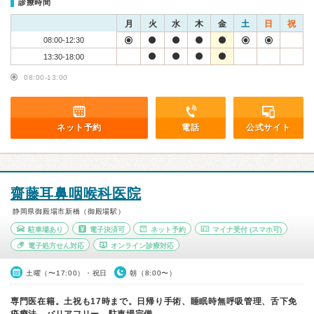
診療時間
月
火
水
木
金
土
日
祝
08:00-12:30
13:30-18:00
08:00-13:00
ネット予約
電話
公式サイト
齋藤耳鼻咽喉科医院
静岡県御殿場市新橋（御殿場駅）
駐車場あり
電子決済可
ネット予約
マイナ受付
(スマホ可)
電子処方せん対応
オンライン診療対応
土曜（〜17:00）・祝日
朝（8:00〜）
専門医在籍。土祝も17時まで。日帰り手術、睡眠時無呼吸管理、舌下免