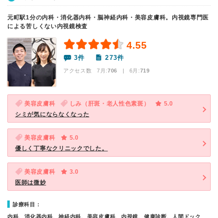
元町駅1分の内科・消化器内科・脳神経内科・美容皮膚科。内視鏡専門医
による苦しくない内視鏡検査
4.55
3件
273件
アクセス数 7月:
706
| 6月:
719
美容皮膚科
しみ（肝斑・老人性色素斑）
5.0
シミが気にならなくなった
美容皮膚科
5.0
優しく丁寧なクリニックでした。
美容皮膚科
3.0
医師は微妙
診療科目：
内科、消化器内科、神経内科、美容皮膚科、内視鏡、健康診断、人間ドック