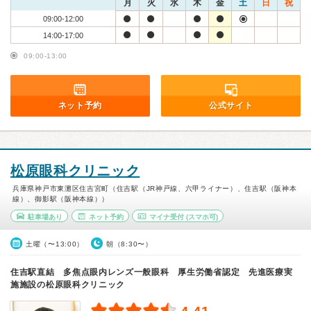
月
火
水
木
金
土
日
祝
09:00-12:00
14:00-17:00
09:00-13:00
ネット予約
公式サイト
松原眼科クリニック
兵庫県神戸市東灘区住吉宮町（住吉駅（JR神戸線、六甲ライナー）、住吉駅（阪神本
線）、御影駅（阪神本線））
駐車場あり
ネット予約
マイナ受付
(スマホ可)
土曜（〜13:00）
朝（8:30〜）
住吉駅直結 多焦点眼内レンズ一般眼科 厚生労働省認定 先進医療実
施施設の松原眼科クリニック