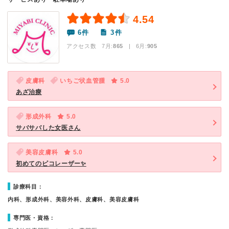
4.54
6件
3件
アクセス数 7月:
865
| 6月:
905
皮膚科
いちご状血管腫
5.0
あざ治療
形成外科
5.0
サバサバした女医さん
美容皮膚科
5.0
初めてのピコレーザー✨
診療科目：
内科、形成外科、美容外科、皮膚科、美容皮膚科
専門医・資格：