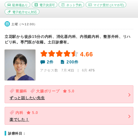
駐車場あり
電子決済可
ネット予約
マイナ受付
(スマホ可)
電子処方せん対応
土曜（〜12:00）
立花駅から徒歩15分の内科、消化器内科、内視鏡内科、整形外科、リハ
ビリ科。専門医が在籍。土日診療有。
4.66
2件
200件
アクセス数 7月:
411
| 6月:
475
胃腸科
大腸ポリープ
5.0
ずっと話したい先生
内科
5.0
楽でした！
診療科目：