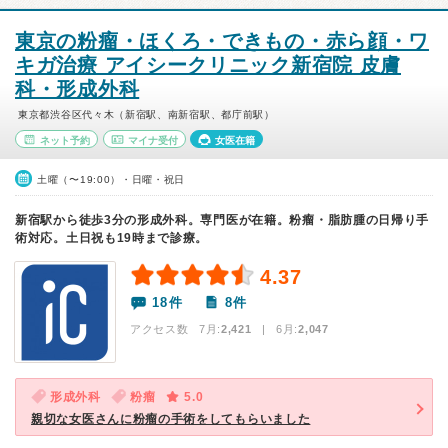
東京の粉瘤・ほくろ・できもの・赤ら顔・ワ
キガ治療 アイシークリニック新宿院 皮膚
科・形成外科
東京都渋谷区代々木（新宿駅、南新宿駅、都庁前駅）
ネット予約
マイナ受付
女医在籍
土曜（〜19:00）・日曜・祝日
新宿駅から徒歩3分の形成外科。専門医が在籍。粉瘤・脂肪腫の日帰り手
術対応。土日祝も19時まで診療。
4.37
18件
8件
アクセス数 7月:
2,421
| 6月:
2,047
形成外科
粉瘤
5.0
親切な女医さんに粉瘤の手術をしてもらいました