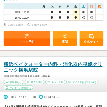
月
火
水
木
金
土
日
祝
10:00-14:00
15:00-19:00
10:00-13:00
14:00-18:00
ネット予約
電話
公式サイト
横浜ベイクォーター内科・消化器内視鏡クリ
ニック横浜駅院
神奈川県横浜市神奈川区金港町（横浜駅）
駐車場あり
電子決済可
ネット予約
マイナ受付
(スマホ可)
オンライン診療対応
土曜（〜13:00）・日曜
朝（8:00〜）
【12月2日開業】横浜駅直結3分ベイクォーター内の内視鏡・内科。専門