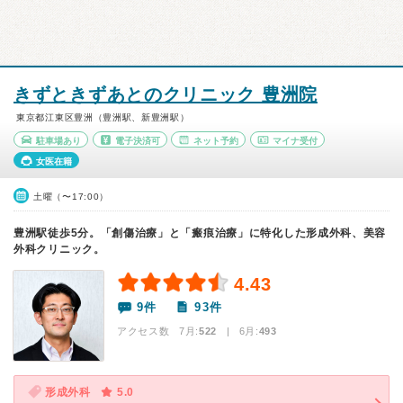
きずときずあとのクリニック 豊洲院
東京都江東区豊洲（豊洲駅、新豊洲駅）
駐車場あり
電子決済可
ネット予約
マイナ受付
女医在籍
土曜（〜17:00）
豊洲駅徒歩5分。「創傷治療」と「瘢痕治療」に特化した形成外科、美容
外科クリニック。
4.43
9件
93件
アクセス数 7月:
522
| 6月:
493
形成外科
5.0