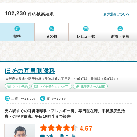
182,230
件の検索結果
表示順について
標準
★の数
レビュー数
新着・更新
ほその耳鼻咽喉科
大阪府大阪市北区天神橋（天神橋筋六丁目駅、中崎町駅、天満駅（扇町駅））
ネット予約
マイナ受付
(スマホ可)
電子処方せん対応
土曜（〜13:00）
夜（〜19:30）
天六駅すぐの耳鼻咽喉科・アレルギー科。専門医在籍。甲状腺疾患治
療・CPAP療法。平日19時半まで診療
4.57
5件
51件