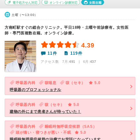
電子処方せん対応
オンライン診療対応
女医在籍
土曜（〜13:00）
方南町駅すぐの総合クリニック。平日18時・土曜午前診療有。女性医
師・専門医複数在籍。オンライン診療。
4.39
11件
119件
アクセス数 7月:
491
| 6月:
437
呼吸器内科
咳喘息
咳（セキ）
5.0
呼吸器のプロフェッショナル
呼吸器内科
咳（セキ）
5.0
建物の外にまで患者さんが待っていた！
呼吸器内科
睡眠時無呼吸症候群（SAS）
頭が痛い・寝つきが悪い・不眠
5.0
睡眠時無呼吸症候群の治療でお世話になっています