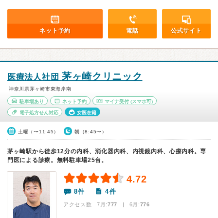
ネット予約
電話
公式サイト
茅ヶ崎クリニック
医療法人社団
神奈川県茅ヶ崎市東海岸南
駐車場あり
ネット予約
マイナ受付
(スマホ可)
電子処方せん対応
女医在籍
土曜（〜11:45）
朝（8:45〜）
茅ヶ崎駅から徒歩12分の内科、消化器内科、内視鏡内科、心療内科。専
門医による診療。無料駐車場25台。
4.72
8件
4件
アクセス数 7月:
777
| 6月:
776