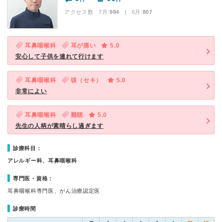
アクセス数 7月:
984
| 6月:
807
耳鼻咽喉科
耳が痛い
5.0
安心して子供を連れて行けます
耳鼻咽喉科
咳（セキ）
5.0
非常によい
耳鼻咽喉科
難聴
5.0
先生の人柄が素晴らし過ぎます
診療科目：
アレルギー科、耳鼻咽喉科
専門医・資格：
耳鼻咽喉科専門医、がん治療認定医
診療時間