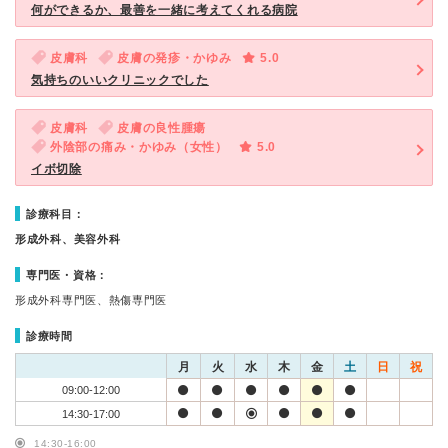
何ができるか、最善を一緒に考えてくれる病院
皮膚科
皮膚の発疹・かゆみ
5.0
気持ちのいいクリニックでした
皮膚科
皮膚の良性腫瘍
外陰部の痛み・かゆみ（女性）
5.0
イボ切除
診療科目：
形成外科、美容外科
専門医・資格：
形成外科専門医、熱傷専門医
診療時間
月
火
水
木
金
土
日
祝
09:00-12:00
14:30-17:00
14:30-16:00