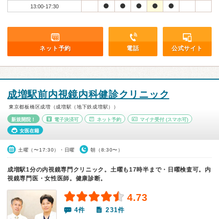
13:00-17:30
ネット予約
電話
公式サイト
成増駅前内視鏡内科健診クリニック
東京都板橋区成増（成増駅（地下鉄成増駅））
新規開院！
電子決済可
ネット予約
マイナ受付
(スマホ可)
女医在籍
土曜（〜17:30）・日曜
朝（8:30〜）
成増駅1分の内視鏡専門クリニック。土曜も17時半まで・日曜検査可。内
視鏡専門医・女性医師。健康診断。
4.73
4件
231件