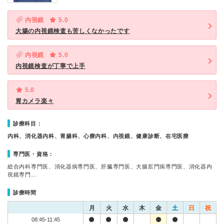
内視鏡
5.0
大腸の内視鏡検査も苦しくなかったです
内視鏡
5.0
内視鏡検査が丁寧で上手
5.0
胃カメラ楽々
診療科目：
内科、消化器内科、胃腸科、心療内科、内視鏡、健康診断、在宅医療
専門医・資格：
総合内科専門医、消化器病専門医、肝臓専門医、大腸肛門病専門医、消化器内
視鏡専門…
診療時間
月
火
水
木
金
土
日
祝
08:45-11:45