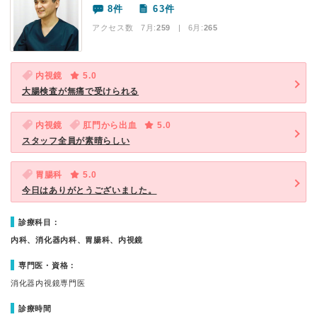
8件
63件
アクセス数 7月:
259
| 6月:
265
内視鏡
5.0
大腸検査が無痛で受けられる
内視鏡
肛門から出血
5.0
スタッフ全員が素晴らしい
胃腸科
5.0
今日はありがとうございました。
診療科目：
内科、消化器内科、胃腸科、内視鏡
専門医・資格：
消化器内視鏡専門医
診療時間