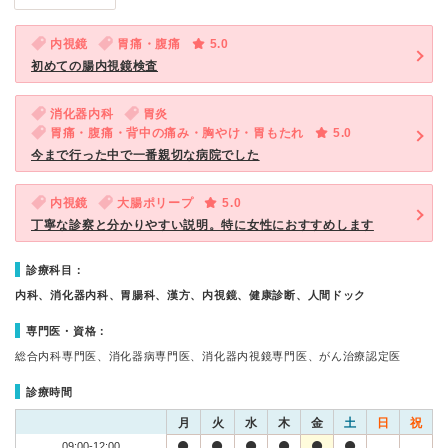
内視鏡
胃痛・腹痛
5.0
初めての腸内視鏡検査
消化器内科
胃炎
胃痛・腹痛・背中の痛み・胸やけ・胃もたれ
5.0
今まで行った中で一番親切な病院でした
内視鏡
大腸ポリープ
5.0
丁寧な診察と分かりやすい説明。特に女性におすすめします
診療科目：
内科、消化器内科、胃腸科、漢方、内視鏡、健康診断、人間ドック
専門医・資格：
総合内科専門医、消化器病専門医、消化器内視鏡専門医、がん治療認定医
診療時間
月
火
水
木
金
土
日
祝
09:00-12:00