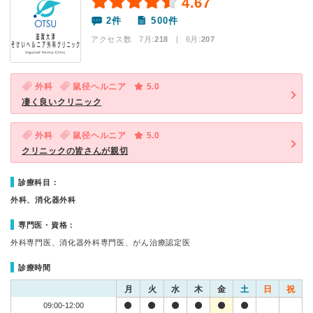
4.67
2件
500件
アクセス数 7月:
218
| 6月:
207
外科
鼠径ヘルニア
5.0
凄く良いクリニック
外科
鼠径ヘルニア
5.0
クリニックの皆さんが親切
診療科目：
外科、消化器外科
専門医・資格：
外科専門医、消化器外科専門医、がん治療認定医
診療時間
月
火
水
木
金
土
日
祝
09:00-12:00