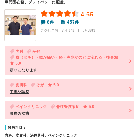
専門医在籍。プライバシーに配慮。
4.65
8件
457件
アクセス数 7月:
645
| 6月:
583
内科
かぜ
咳（セキ）・喉が痛い・痰・鼻水がのどに流れる・後鼻漏
5.0
頼りになります
皮膚科
けが
5.0
丁寧な診察
ペインクリニック
脊柱管狭窄症
5.0
腰痛の治療
診療科目：
内科、皮膚科、泌尿器科、ペインクリニック