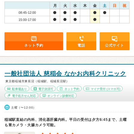
月
火
水
木
金
土
日
祝
08:45-12:00
15:00-17:00
ネット予約
電話
公式サイト
一般社団法人 慈稲会 なかお内科クリニック
東京都稲城市東長沼（稲城駅、稲城長沼駅）
駐車場あり
電子決済可
ネット予約
マイナ受付
(スマホ可)
電子処方せん対応
オンライン診療対応
土曜（〜12:00）
稲城駅直結の内科、消化器肝臓内科。平日の受付は夕方6:45まで、土曜
も胃カメラ・大腸カメラ可能。