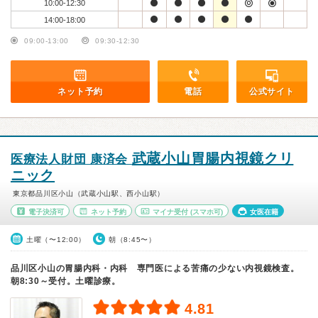
10:00-12:30
14:00-18:00
09:00-13:00
09:30-12:30
ネット予約
電話
公式サイト
武蔵小山胃腸内視鏡クリ
医療法人財団 康済会
ニック
東京都品川区小山（武蔵小山駅、西小山駅）
電子決済可
ネット予約
マイナ受付
(スマホ可)
女医在籍
土曜（〜12:00）
朝（8:45〜）
品川区小山の胃腸内科・内科 専門医による苦痛の少ない内視鏡検査。
朝8:30～受付。土曜診療。
4.81