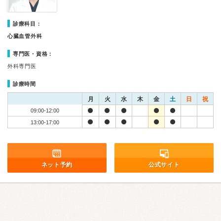
診療科目：
心臓血管外科
専門医・資格：
外科専門医
診療時間
月
火
水
木
金
土
日
祝
09:00-12:00
13:00-17:00
ネット予約
公式サイト