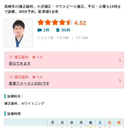
高崎市の矯正歯科。小児矯正・マウスピース矯正。平日・土曜も18時ま
で診療。WEB予約。駐車場5台有
4.52
2件
86件
アクセス数 7月:
100
| 6月:
136
矯正歯科
5.0
安心できます
矯正歯科
5.0
患者ファーストのDrです
診療科目：
矯正歯科、ホワイトニング
診療時間
月
火
水
木
金
土
日
祝