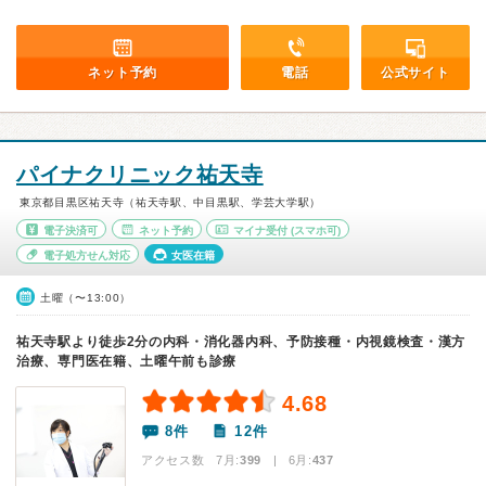
ネット予約
電話
公式サイト
パイナクリニック祐天寺
東京都目黒区祐天寺（祐天寺駅、中目黒駅、学芸大学駅）
電子決済可
ネット予約
マイナ受付
(スマホ可)
電子処方せん対応
女医在籍
土曜（〜13:00）
祐天寺駅より徒歩2分の内科・消化器内科、予防接種・内視鏡検査・漢方
治療、専門医在籍、土曜午前も診療
4.68
8件
12件
アクセス数 7月:
399
| 6月:
437