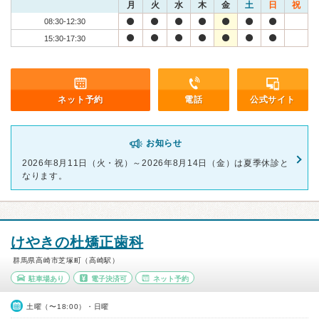
月
火
水
木
金
土
日
祝
08:30-12:30
15:30-17:30
ネット予約
電話
公式サイト
お知らせ
2026年8月11日（火・祝）～2026年8月14日（金）は夏季休診と
なります。
けやきの杜矯正歯科
群馬県高崎市芝塚町（高崎駅）
駐車場あり
電子決済可
ネット予約
土曜（〜18:00）・日曜