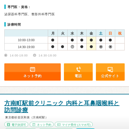
専門医・資格：
泌尿器科専門医、整形外科専門医
診療時間
月
火
水
木
金
土
日
祝
10:00-13:00
14:30-19:00
14:00-18:00
14:30-18:00
ネット予約
電話
公式サイト
方南町駅前クリニック 内科と耳鼻咽喉科と
訪問診療
東京都杉並区和泉（方南町駅）
電子決済可
ネット予約
マイナ受付
(スマホ可)