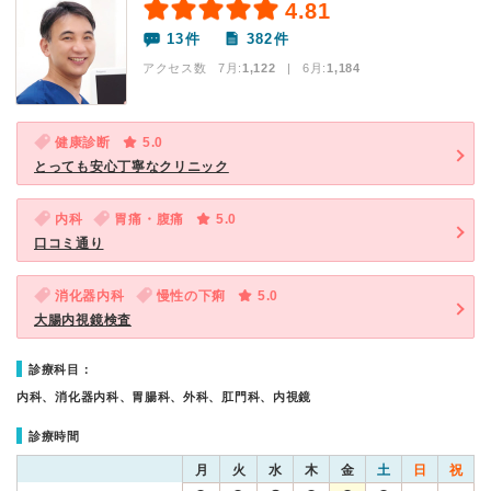
4.81
13件
382件
アクセス数 7月:
1,122
| 6月:
1,184
健康診断
5.0
とっても安心丁寧なクリニック
内科
胃痛・腹痛
5.0
口コミ通り
消化器内科
慢性の下痢
5.0
大腸内視鏡検査
診療科目：
内科、消化器内科、胃腸科、外科、肛門科、内視鏡
診療時間
月
火
水
木
金
土
日
祝