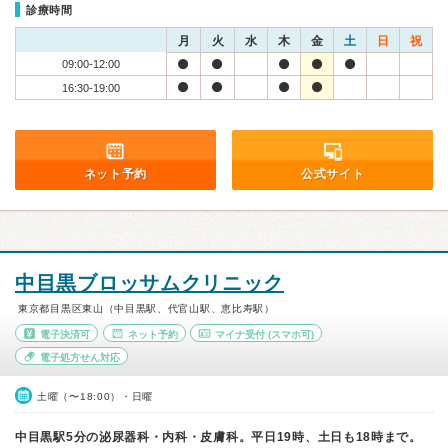
診療時間
月
火
水
木
金
土
日
祝
09:00-12:00
16:30-19:00
ネット予約
公式サイト
中目黒ブロッサムクリニック
東京都目黒区東山（中目黒駅、代官山駅、恵比寿駅）
電子決済可
ネット予約
マイナ受付
(スマホ可)
電子処方せん対応
土曜（〜18:00）・日曜
中目黒駅5分の泌尿器科・内科・皮膚科。平日19時、土日も18時まで。