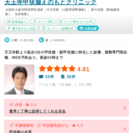
天王寺甲状腺えのもとクリニック
大阪府大阪市阿倍野区旭町（天王寺駅（大阪阿部野橋駅）、新今宮駅（動物園前
駅）、寺田町駅）
駐車場あり
ネット予約
マイナ受付
(スマホ可)
電子処方せん対応
オンライン診療対応
女医在籍
土曜（〜15:30）
夜（〜20:00）
天王寺駅より徒歩3分の甲状腺・副甲状腺に特化した診療、複数専門医在
籍、WEB予約あり、夜診20時まで
4.81
10件
26件
アクセス数 7月:
667
| 6月:
770
内科
5.0
素早く丁寧に説明してくれる先生
耳鼻咽喉科
甲状腺乳頭がん
5.0
甲状腺の名医