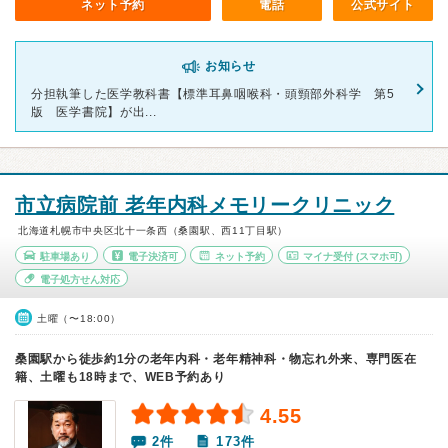
ネット予約
電話
公式サイト
お知らせ
分担執筆した医学教科書【標準耳鼻咽喉科・頭頸部外科学 第5
版 医学書院】が出...
市立病院前 老年内科メモリークリニック
北海道札幌市中央区北十一条西（桑園駅、西11丁目駅）
駐車場あり
電子決済可
ネット予約
マイナ受付
(スマホ可)
電子処方せん対応
土曜（〜18:00）
桑園駅から徒歩約1分の老年内科・老年精神科・物忘れ外来、専門医在
籍、土曜も18時まで、WEB予約あり
4.55
2件
173件