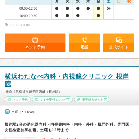
月
火
水
木
金
土
日
祝
09:00-12:30
16:00-19:30
09:00-13:00
ネット予約
電話
公式サイト
横浜わたなべ内科・内視鏡クリニック 根岸
院
神奈川県横浜市磯子区西町（根岸駅）
ネット予約
マイナ受付
(スマホ可)
電子処方せん対応
土曜（〜16:45）
根岸駅2分の消化器内科・内視鏡内科・内科・外科・肛門外科。専門医・
女性検査技師在籍。土曜も12時まで