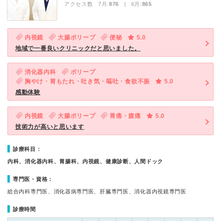
アクセス数 7月:
876
| 6月:
865
内視鏡
大腸ポリープ
便秘
5.0
地域で一番良いクリニックだと思いました。
消化器内科
ポリープ
胸やけ・胃もたれ・吐き気・嘔吐・食欲不振
5.0
感動体験
内視鏡
大腸ポリープ
胃痛・腹痛
5.0
技術力が高いと思います
診療科目：
内科、消化器内科、胃腸科、内視鏡、健康診断、人間ドック
専門医・資格：
総合内科専門医、消化器病専門医、肝臓専門医、消化器内視鏡専門医
診療時間