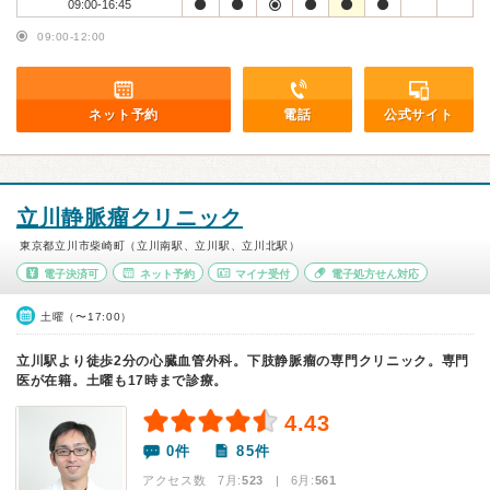
09:00-16:45
09:00-12:00
ネット予約
電話
公式サイト
立川静脈瘤クリニック
東京都立川市柴崎町（立川南駅、立川駅、立川北駅）
電子決済可
ネット予約
マイナ受付
電子処方せん対応
土曜（〜17:00）
立川駅より徒歩2分の心臓血管外科。下肢静脈瘤の専門クリニック。専門
医が在籍。土曜も17時まで診療。
4.43
0件
85件
アクセス数 7月:
523
| 6月:
561