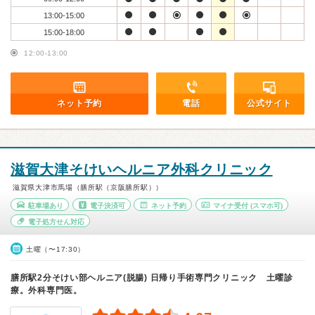
13:00-15:00
15:00-18:00
12:00-13:00
ネット予約
電話
公式サイト
滋賀大津そけいヘルニア外科クリニック
滋賀県大津市馬場（膳所駅（京阪膳所駅））
駐車場あり
電子決済可
ネット予約
マイナ受付
(スマホ可)
電子処方せん対応
土曜（〜17:30）
膳所駅2分そけい部ヘルニア(脱腸) 日帰り手術専門クリニック 土曜診
療。外科専門医。