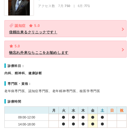
アクセス数 7月:
750
| 6月:
771
認知症
5.0
信頼出来るクリニックです！
5.0
物忘れ外来ならここをお勧めします
診療科目：
内科、精神科、健康診断
専門医・資格：
老年病専門医、認知症専門医、老年精神専門医、核医学専門医
診療時間
月
火
水
木
金
土
日
祝
09:00-12:00
14:00-18:00