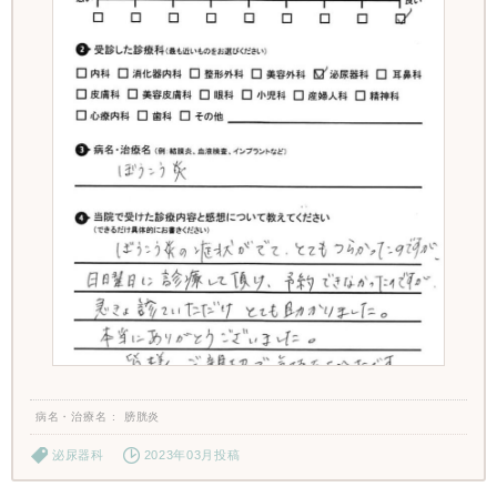
病名・治療名
膀胱炎
泌尿器科
2023年03月投稿