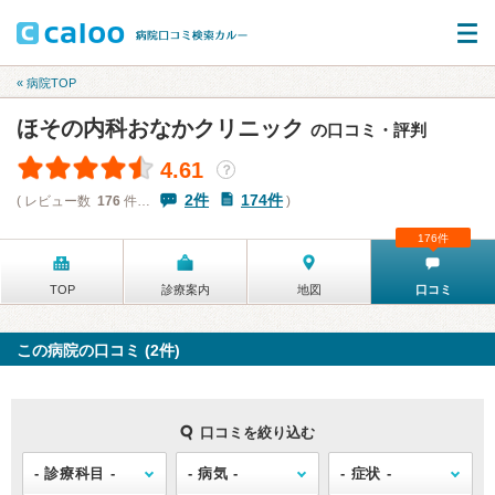
« 病院TOP
ほその内科おなかクリニック
の口コミ・評判
4.61
？
2件
174件
( レビュー数
176
件…
)
176件
TOP
診療案内
地図
口コミ
この病院の口コミ (2件)
口コミを絞り込む