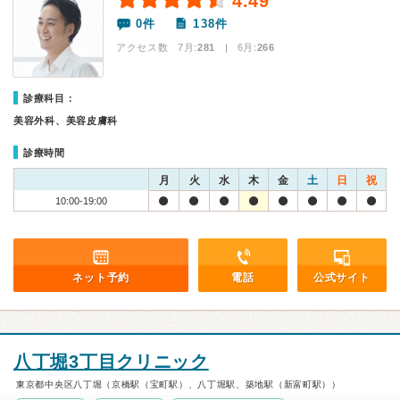
4.49
0件
138件
アクセス数 7月:
281
| 6月:
266
診療科目：
美容外科、美容皮膚科
診療時間
月
火
水
木
金
土
日
祝
10:00-19:00
ネット予約
電話
公式サイト
八丁堀3丁目クリニック
東京都中央区八丁堀（京橋駅（宝町駅）、八丁堀駅、築地駅（新富町駅））