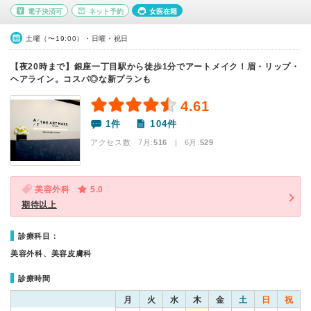
電子決済可
ネット予約
女医在籍
土曜（〜19:00）・日曜・祝日
【夜20時まで】銀座一丁目駅から徒歩1分でアートメイク！眉・リップ・
ヘアライン。コスパ◎な新プランも
4.61
1件
104件
アクセス数 7月:
516
| 6月:
529
美容外科
5.0
期待以上
診療科目：
美容外科、美容皮膚科
診療時間
月
火
水
木
金
土
日
祝