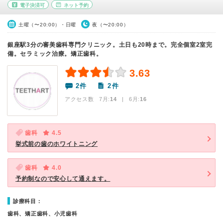
電子決済可
ネット予約
土曜（〜20:00）・日曜
夜（〜20:00）
銀座駅3分の審美歯科専門クリニック。土日も20時まで。完全個室2室完
備。セラミック治療。矯正歯科。
3.63
2件
2件
アクセス数 7月:
14
| 6月:
16
歯科
4.5
挙式前の歯のホワイトニング
歯科
4.0
予約制なので安心して通えます。
診療科目：
歯科、矯正歯科、小児歯科