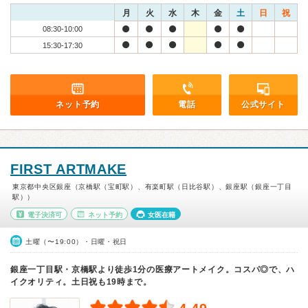
月
火
水
木
金
土
日
祝
08:30-10:00
15:30-17:30
ネット予約
電話
公式サイト
FIRST ARTMAKE
東京都中央区銀座（京橋駅（宝町駅）、有楽町駅（日比谷駅）、銀座駅（銀座一丁目
駅））
電子決済可
ネット予約
女医在籍
土曜（〜19:00）・日曜・祝日
銀座一丁目駅・京橋駅より徒歩1分の医療アートメイク。コスパ◎で、ハ
イクオリティ。土日祝も19時まで。