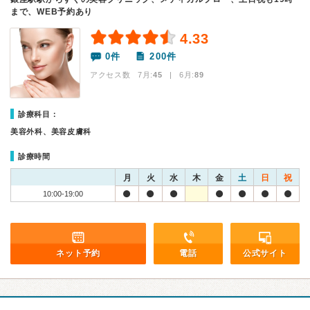
まで、WEB予約あり
4.33
0件
200件
アクセス数 7月:
45
| 6月:
89
診療科目：
美容外科、美容皮膚科
診療時間
月
火
水
木
金
土
日
祝
10:00-19:00
ネット予約
電話
公式サイト