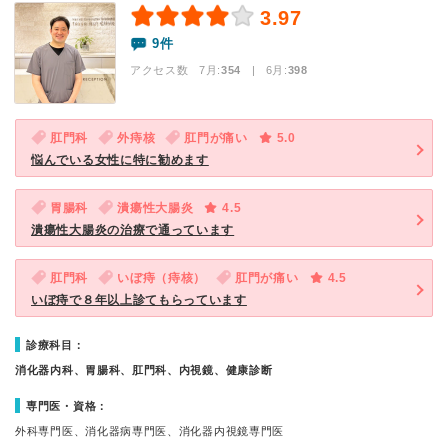
3.97
9件
アクセス数 7月:
354
| 6月:
398
肛門科
外痔核
肛門が痛い
5.0
悩んでいる女性に特に勧めます
胃腸科
潰瘍性大腸炎
4.5
潰瘍性大腸炎の治療で通っています
肛門科
いぼ痔（痔核）
肛門が痛い
4.5
いぼ痔で８年以上診てもらっています
診療科目：
消化器内科、胃腸科、肛門科、内視鏡、健康診断
専門医・資格：
外科専門医、消化器病専門医、消化器内視鏡専門医