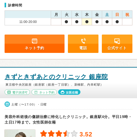
診療時間
月
火
水
木
金
土
日
祝
11:00-20:00
ネット予約
電話
公式サイト
きずときずあとのクリニック 銀座院
東京都中央区銀座（銀座駅（銀座一丁目駅）、新橋駅、内幸町駅）
電子決済可
ネット予約
女医在籍
土曜（〜17:00）・日曜
美容外科術後の傷跡治療に特化したクリニック。銀座駅4分。平日19時・
土日17時まで。女性医師在籍
3.52