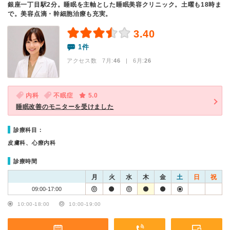
銀座一丁目駅2分。睡眠を主軸とした睡眠美容クリニック。土曜も18時ま
で。美容点滴・幹細胞治療も充実。
3.40
1件
アクセス数 7月:
46
| 6月:
26
内科
不眠症
5.0
睡眠改善のモニターを受けました
診療科目：
皮膚科、心療内科
診療時間
月
火
水
木
金
土
日
祝
09:00-17:00
10:00-18:00
10:00-19:00