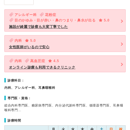
アレルギー科
花粉症
目のかゆみ・目が赤い・鼻のつまり・鼻水が出る
5.0
施設が綺麗で診察も大変丁寧でした
内科
5.0
女性医師がいるので安心
内科
高血圧症
4.5
オンライン診療も利用できるクリニック
診療科目：
内科、アレルギー科、耳鼻咽喉科
専門医・資格：
総合内科専門医、糖尿病専門医、内分泌代謝科専門医、循環器専門医、耳鼻咽
喉科専門…
診療時間
月
火
水
木
金
土
日
祝