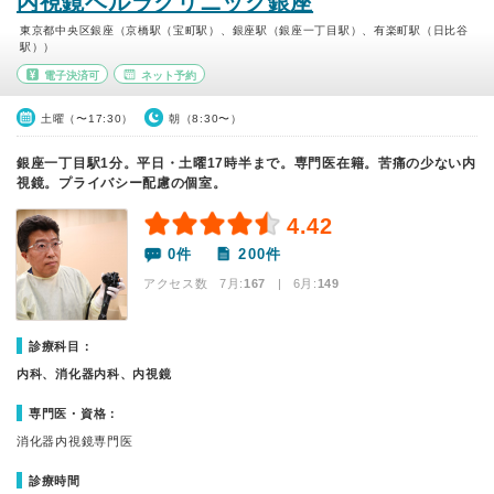
内視鏡ベルラクリニック銀座
東京都中央区銀座（京橋駅（宝町駅）、銀座駅（銀座一丁目駅）、有楽町駅（日比谷
駅））
電子決済可
ネット予約
土曜（〜17:30）
朝（8:30〜）
銀座一丁目駅1分。平日・土曜17時半まで。専門医在籍。苦痛の少ない内
視鏡。プライバシー配慮の個室。
4.42
0件
200件
アクセス数 7月:
167
| 6月:
149
診療科目：
内科、消化器内科、内視鏡
専門医・資格：
消化器内視鏡専門医
診療時間