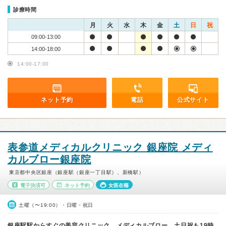
診療時間
月
火
水
木
金
土
日
祝
09:00-13:00
14:00-18:00
14:00-17:00
ネット予約
電話
公式サイト
表参道メディカルクリニック 銀座院 メディ
カルブロー銀座院
東京都中央区銀座（銀座駅（銀座一丁目駅）、新橋駅）
電子決済可
ネット予約
女医在籍
土曜（〜19:00）・日曜・祝日
銀座駅駅からすぐの美容クリニック、メディカルブロー、土日祝も19時