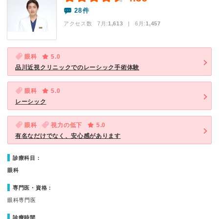
28件
アクセス数 7月:
1,613
| 6月:
1,457
眼科
5.0
品川近視クリニックでのレーシック手術体験
眼科
5.0
レーシック
眼科
視力の低下
5.0
有名なだけでなく、安心感があります
診療科目：
眼科
専門医・資格：
眼科専門医
診療時間