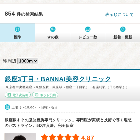
854
件の検索結果
表示順について
標準
★の数
レビュー数
新着・更新
駅周辺
銀座3丁目・BANNAI美容クリニック
東京都中央区銀座（東銀座駅、銀座駅（銀座一丁目駅）、有楽町駅（日比谷駅））
電子決済可
ネット予約
土曜（〜18:00）・日曜・祝日
銀座駅すぐの脂肪豊胸専門クリニック。専門医が実績と技術で導く理想
のバストライン。5Ⅾ注入法。完全個室
4.87