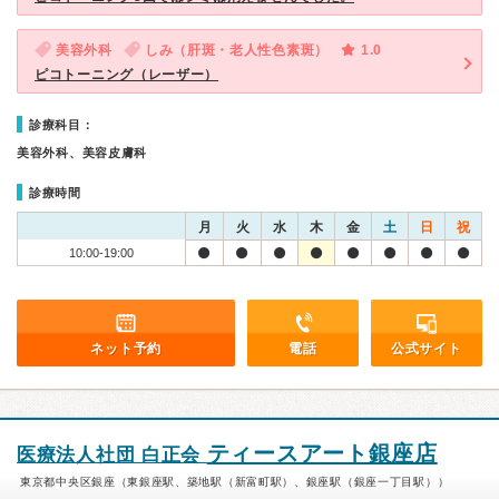
美容外科
しみ（肝斑・老人性色素斑）
1.0
ピコトーニング（レーザー）
診療科目：
美容外科、美容皮膚科
診療時間
月
火
水
木
金
土
日
祝
10:00-19:00
ネット予約
電話
公式サイト
ティースアート銀座店
医療法人社団 白正会
東京都中央区銀座（東銀座駅、築地駅（新富町駅）、銀座駅（銀座一丁目駅））