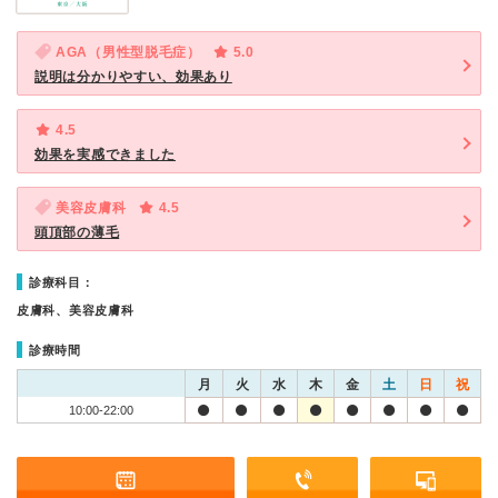
AGA（男性型脱毛症）
5.0
説明は分かりやすい、効果あり
4.5
効果を実感できました
美容皮膚科
4.5
頭頂部の薄毛
診療科目：
皮膚科、美容皮膚科
診療時間
月
火
水
木
金
土
日
祝
10:00-22:00