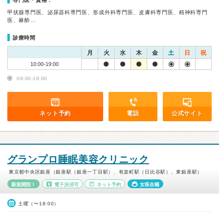
専門医・資格：
甲状腺専門医、泌尿器科専門医、形成外科専門医、皮膚科専門医、精神科専門
医、麻酔…
診療時間
月
火
水
木
金
土
日
祝
10:00-19:00
09:00-18:00
ネット予約
電話
公式サイト
グランプロ睡眠美容クリニック
東京都中央区銀座（銀座駅（銀座一丁目駅）、有楽町駅（日比谷駅）、東銀座駅）
新規開院！
電子決済可
ネット予約
女医在籍
土曜（〜18:00）