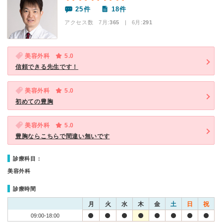
25件
18件
アクセス数 7月:
365
| 6月:
291
美容外科
5.0
信頼できる先生です！
美容外科
5.0
初めての豊胸
美容外科
5.0
豊胸ならこちらで間違い無いです
診療科目：
美容外科
診療時間
月
火
水
木
金
土
日
祝
09:00-18:00