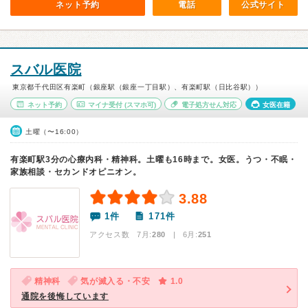
ネット予約
電話
公式サイト
スバル医院
東京都千代田区有楽町（銀座駅（銀座一丁目駅）、有楽町駅（日比谷駅））
ネット予約
マイナ受付
(スマホ可)
電子処方せん対応
女医在籍
土曜（〜16:00）
有楽町駅3分の心療内科・精神科。土曜も16時まで。女医。うつ・不眠・
家族相談・セカンドオピニオン。
3.88
1件
171件
アクセス数 7月:
280
| 6月:
251
精神科
気が滅入る・不安
1.0
通院を後悔しています