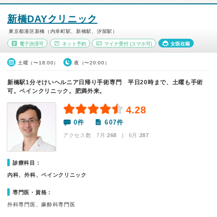
新橋DAYクリニック
東京都港区新橋（内幸町駅、新橋駅、汐留駅）
電子決済可
ネット予約
マイナ受付
(スマホ可)
女医在籍
土曜（〜18:00）
夜（〜20:00）
新橋駅1分そけいヘルニア日帰り手術専門 平日20時まで、土曜も手術
可。ペインクリニック。肥満外来。
4.28
0件
607件
アクセス数 7月:
268
| 6月:
287
診療科目：
内科、外科、ペインクリニック
専門医・資格：
外科専門医、麻酔科専門医