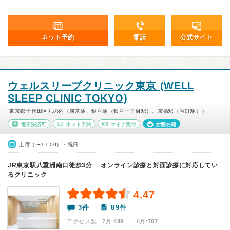
ネット予約
電話
公式サイト
ウェルスリープクリニック東京 (WELL
SLEEP CLINIC TOKYO)
東京都千代田区丸の内（東京駅、銀座駅（銀座一丁目駅）、京橋駅（宝町駅））
電子決済可
ネット予約
マイナ受付
女医在籍
土曜（〜17:00）・祝日
JR東京駅八重洲南口徒歩3分 オンライン診療と対面診療に対応してい
るクリニック
4.47
3件
89件
アクセス数 7月:
489
| 6月:
707