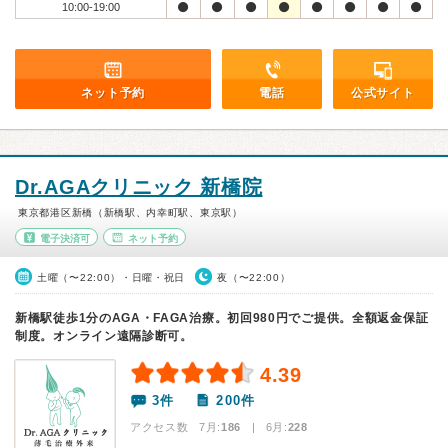
10:00-19:00
ネット予約
電話
公式サイト
Dr.AGAクリニック 新橋院
東京都港区新橋（新橋駅、内幸町駅、東京駅）
電子決済可
ネット予約
土曜（〜22:00）・日曜・祝日
夜（〜22:00）
新橋駅徒歩1分のAGA・FAGA治療。初回980円でご提供。全額返金保証
制度。オンライン遠隔診断可。
4.39
3件
200件
アクセス数 7月:
186
| 6月:
228