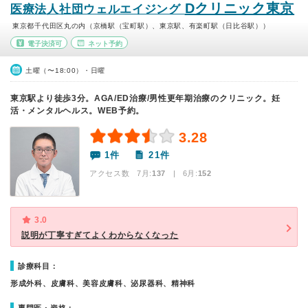
Dクリニック東京
医療法人社団ウェルエイジング
東京都千代田区丸の内（京橋駅（宝町駅）、東京駅、有楽町駅（日比谷駅））
電子決済可
ネット予約
土曜（〜18:00）・日曜
東京駅より徒歩3分。AGA/ED治療/男性更年期治療のクリニック。妊
活・メンタルヘルス。WEB予約。
3.28
1件
21件
アクセス数 7月:
137
| 6月:
152
3.0
説明が丁寧すぎてよくわからなくなった
診療科目：
形成外科、皮膚科、美容皮膚科、泌尿器科、精神科