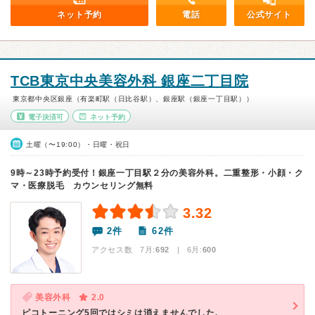
ネット予約
電話
公式サイト
TCB東京中央美容外科 銀座二丁目院
東京都中央区銀座（有楽町駅（日比谷駅）、銀座駅（銀座一丁目駅））
電子決済可
ネット予約
土曜（〜19:00）・日曜・祝日
9時～23時予約受付！銀座一丁目駅２分の美容外科。二重整形・小顔・ク
マ・医療脱毛 カウンセリング無料
3.32
2件
62件
アクセス数 7月:
692
| 6月:
600
美容外科
2.0
ピコトーニング5回ではシミは消えませんでした。