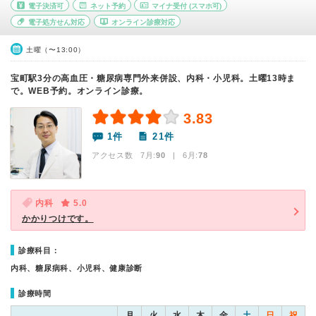
電子決済可
ネット予約
マイナ受付
(スマホ可)
電子処方せん対応
オンライン診療対応
土曜（〜13:00）
宝町駅3分の高血圧・糖尿病専門外来併設、内科・小児科。土曜13時ま
で。WEB予約。オンライン診療。
3.83
1件
21件
アクセス数 7月:
90
| 6月:
78
内科
5.0
かかりつけです。
診療科目：
内科、糖尿病科、小児科、健康診断
診療時間
月
火
水
木
金
土
日
祝