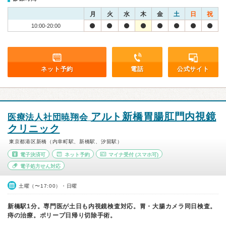
月
火
水
木
金
土
日
祝
10:00-20:00
ネット予約
電話
公式サイト
アルト新橋胃腸肛門内視鏡
医療法人社団暁翔会
クリニック
東京都港区新橋（内幸町駅、新橋駅、汐留駅）
電子決済可
ネット予約
マイナ受付
(スマホ可)
電子処方せん対応
土曜（〜17:00）・日曜
新橋駅1分。専門医が土日も内視鏡検査対応。胃・大腸カメラ同日検査。
痔の治療。ポリープ日帰り切除手術。