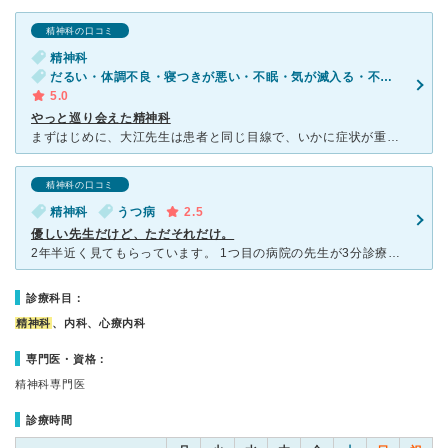
精神科の口コミ
精神科
だるい・体調不良・寝つきが悪い・不眠・気が滅入る・不安・気分が異常に高揚している
5.0
やっと巡り会えた精神科
まずはじめに、大江先生は患者と同じ目線で、いかに症状が重く辛いのかを訴えても嫌な顔一つせず本当に心配して下さっているのかが手に取るように分かる優しい先生です。 慶應医学部ご出身という経歴をお持ちなが
精神科の口コミ
精神科
うつ病
2.5
優しい先生だけど、ただそれだけ。
2年半近く見てもらっています。 1つ目の病院の先生が3分診療だったので、口コミを見てこちらに通うことにしました。 抗うつ薬を一種類処方していただいており、最初は効き目があって仕事に復帰したのですが
診療科目：
精神科
、内科、心療内科
専門医・資格：
精神科専門医
診療時間