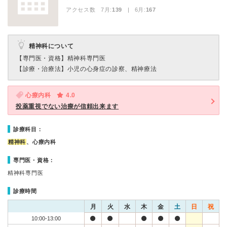
アクセス数 7月:
139
| 6月:
167
精神科について
【専門医・資格】
精神科専門医
【診療・治療法】
小児の心身症の診察、精神療法
心療内科
4.0
投薬重視でない治療が信頼出来ます
診療科目：
精神科
、心療内科
専門医・資格：
精神科専門医
診療時間
月
火
水
木
金
土
日
祝
10:00-13:00