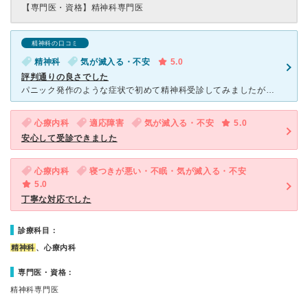
【専門医・資格】
精神科専門医
精神科の口コミ
精神科
気が滅入る・不安
5.0
評判通りの良さでした
パニック発作のような症状で初めて精神科受診してみましたが今では定期的に診察に通いチェックしていただきながら、合うお薬を出していただきだいぶ楽に仕事も生活もできるようになりました。評判が良いとのことで知
心療内科
適応障害
気が滅入る・不安
5.0
安心して受診できました
心療内科
寝つきが悪い・不眠・気が滅入る・不安
5.0
丁寧な対応でした
診療科目：
精神科
、心療内科
専門医・資格：
精神科専門医