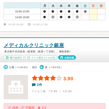
月
火
水
木
金
土
日
祝
10:00-13:00
14:00-19:00
10:00-19:00
14:00-17:00
メディカルクリニック銀座
東京都中央区銀座（銀座駅（銀座一丁目駅）、東銀座駅）
電子決済可
マイナ受付
(スマホ可)
女医在籍
土曜（〜19:00）・祝日
夜（〜20:00）
3.90
2件
アクセス数 7月:
93
| 6月:
53
内科
不眠症
5.0