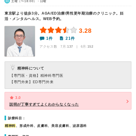
土曜（〜18:00）・日曜
東京駅より徒歩3分。AGA/ED治療/男性更年期治療のクリニック。妊
活・メンタルヘルス。WEB予約。
3.28
1件
21件
アクセス数 7月:
137
| 6月:
152
精神科について
【専門医・資格】
精神科専門医
【専門外来】
ED専門外来
3.0
説明が丁寧すぎてよくわからなくなった
診療科目：
精神科
、形成外科、皮膚科、美容皮膚科、泌尿器科