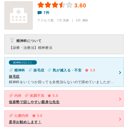
3.60
7件
アクセス数 7月:
318
| 6月:
365
精神科について
【診療・治療法】
精神療法
精神科の口コミ
精神科
抜毛症
気が滅入る・不安
3.0
抜毛症
精神科をいくつか回っても全然治らないので諦めていましたが、先生の記事を拝見して通い始めました。初診は40分ほど診察してもらえます。抜毛症、食毛症なので髪を抜かないために、どうしたら良いかということや内
内科
体調不良
5.0
低姿勢で話しやすい親身な先生
心療内科
5.0
是非お勧めします！