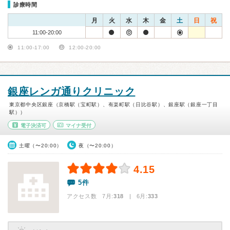
診療時間
月
火
水
木
金
土
日
祝
11:00-20:00
11:00-17:00
12:00-20:00
銀座レンガ通りクリニック
東京都中央区銀座（京橋駅（宝町駅）、有楽町駅（日比谷駅）、銀座駅（銀座一丁目
駅））
電子決済可
マイナ受付
土曜（〜20:00）
夜（〜20:00）
4.15
5件
アクセス数 7月:
318
| 6月:
333