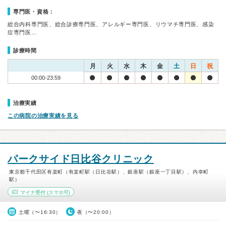
専門医・資格：
総合内科専門医、総合診療専門医、アレルギー専門医、リウマチ専門医、感染
症専門医…
診療時間
月
火
水
木
金
土
日
祝
00:00-23:59
治療実績
この病院の治療実績を見る
パークサイド日比谷クリニック
東京都千代田区有楽町（有楽町駅（日比谷駅）、銀座駅（銀座一丁目駅）、内幸町
駅）
マイナ受付
(スマホ可)
土曜（〜16:30）
夜（〜20:00）