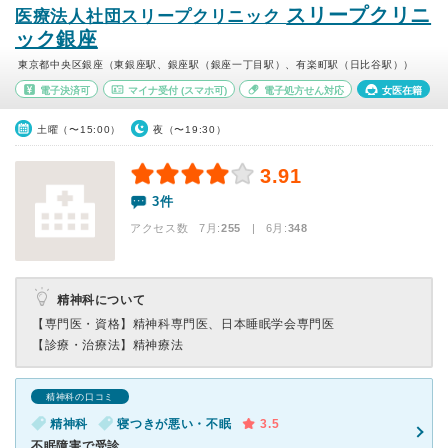
スリープクリニ
医療法人社団スリープクリニック
ック銀座
東京都中央区銀座（東銀座駅、銀座駅（銀座一丁目駅）、有楽町駅（日比谷駅））
電子決済可
マイナ受付
(スマホ可)
電子処方せん対応
女医在籍
土曜（〜15:00）
夜（〜19:30）
3.91
3件
アクセス数 7月:
255
| 6月:
348
精神科について
【専門医・資格】
精神科専門医、日本睡眠学会専門医
【診療・治療法】
精神療法
精神科の口コミ
精神科
寝つきが悪い・不眠
3.5
不眠障害で受診