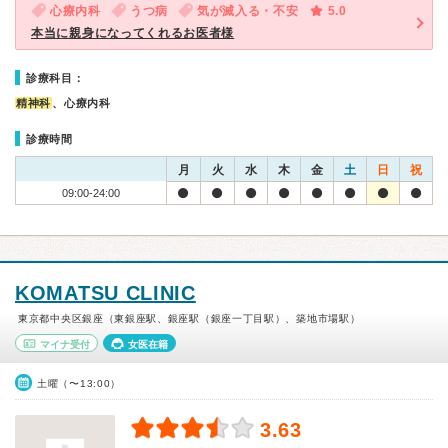
心療内科
うつ病
気が滅入る・不安
5.0
本当に親身になってくれるお医者様
診療科目：
精神科
、心療内科
診療時間
月
火
水
木
金
土
日
祝
09:00-24:00
KOMATSU CLINIC
東京都中央区銀座（東銀座駅、銀座駅（銀座一丁目駅）、築地市場駅）
マイナ受付
女医在籍
土曜（〜13:00）
3.63