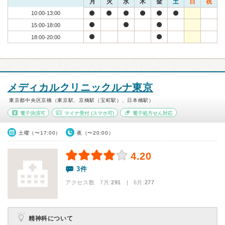
月
火
水
木
金
土
日
祝
10:00-13:00
15:00-18:00
18:00-20:00
メディカルクリニックルナ東京
東京都中央区京橋（東京駅、京橋駅（宝町駅）、日本橋駅）
電子決済可
マイナ受付
(スマホ可)
電子処方せん対応
土曜（〜17:00）
夜（〜20:00）
4.20
3件
アクセス数 7月:
291
| 6月:
277
精神科について