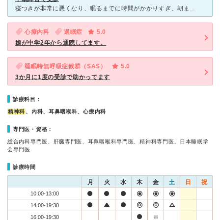
寝つきが非常に悪くなり、眠るまでに時間がかかりすぎ、朝までに何度も目を覚ますことがつらくなり、ネットで睡眠外来をさがしてこちらを受診。 場所は銀座松屋のすぐそばのビル内です。場所としてはとても便利で
心療内科
過眠症
5.0
娘が中学2年から通院してます。
睡眠時無呼吸症候群（SAS）
5.0
3か月に1度の受診で助かってます
診療科目：
精神科
、内科、耳鼻咽喉科、心療内科
専門医・資格：
総合内科専門医、肝臓専門医、耳鼻咽喉科専門医、精神科専門医、日本睡眠学
会専門医
診療時間
月
火
水
木
金
土
日
祝
10:00-13:00
14:00-19:30
16:00-19:30
※