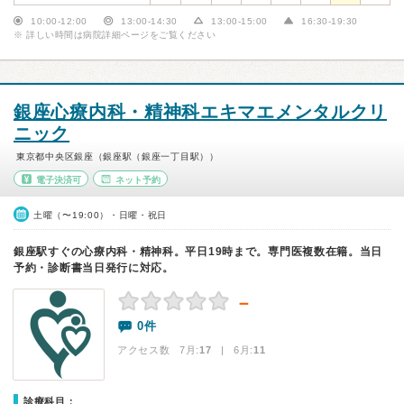
10:00-12:00
13:00-14:30
13:00-15:00
16:30-19:30
※ 詳しい時間は病院詳細ページをご覧ください
銀座心療内科・精神科エキマエメンタルクリ
ニック
東京都中央区銀座（銀座駅（銀座一丁目駅））
電子決済可
ネット予約
土曜（〜19:00）・日曜・祝日
銀座駅すぐの心療内科・精神科。平日19時まで。専門医複数在籍。当日
予約・診断書当日発行に対応。
－
0件
アクセス数 7月:
17
| 6月:
11
診療科目：