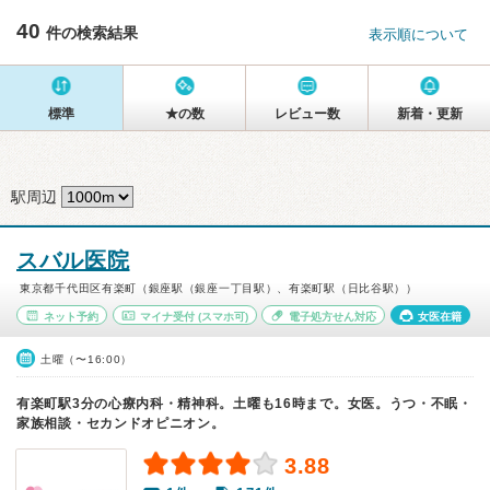
40
件の検索結果
表示順について
標準
★の数
レビュー数
新着・更新
駅周辺
スバル医院
東京都千代田区有楽町（銀座駅（銀座一丁目駅）、有楽町駅（日比谷駅））
ネット予約
マイナ受付
(スマホ可)
電子処方せん対応
女医在籍
土曜（〜16:00）
有楽町駅3分の心療内科・精神科。土曜も16時まで。女医。うつ・不眠・
家族相談・セカンドオピニオン。
3.88