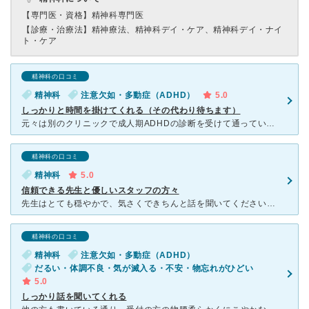
【専門医・資格】
精神科専門医
【診療・治療法】
精神療法、精神科デイ・ケア、精神科デイ・ナイ
ト・ケア
精神科の口コミ
精神科
注意欠如・多動症（ADHD）
5.0
しっかりと時間を掛けてくれる（その代わり待ちます）
元々は別のクリニックで成人期ADHDの診断を受けて通っていましたが、やや遠いため通院を忘れてしまうことが多々あったので、コンサータを処方できるクリニックを探して、東京駅周辺のメンタルクリニックに転院し
精神科の口コミ
精神科
5.0
信頼できる先生と優しいスタッフの方々
先生はとても穏やかで、気さくできちんと話を聞いてくださいますし、薬なども的確に出してくれます。私は更年期などもひどい時は漢方も先生の方で出してくださってとてもありがたかったです。スタッフの方々もとても
精神科の口コミ
精神科
注意欠如・多動症（ADHD）
だるい・体調不良・気が滅入る・不安・物忘れがひどい
5.0
しっかり話を聞いてくれる