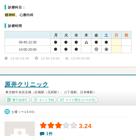
診療科目：
精神科
、心療内科
診療時間
月
火
水
木
金
土
日
祝
09:45-12:30
14:00-20:00
14:00-16:30
14:00-19:00
15:00-20:00
原井クリニック
東京都中央区京橋（京橋駅（宝町駅）、八丁堀駅、日本橋駅）
電子決済可
ネット予約
マイナ受付
(スマホ可)
土曜（〜13:00）
3.24
1件