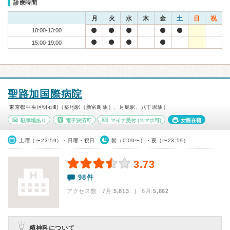
診療時間
月
火
水
木
金
土
日
祝
10:00-13:00
15:00-19:00
聖路加国際病院
東京都中央区明石町（築地駅（新富町駅）、月島駅、八丁堀駅）
駐車場あり
電子決済可
マイナ受付
(スマホ可)
女医在籍
土曜（〜23:59）・日曜・祝日
朝（0:00〜）・夜（〜23:59）
3.73
98件
アクセス数 7月:
5,813
| 6月:
5,862
精神科について