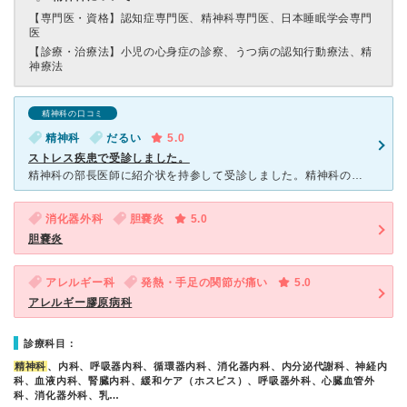
【専門医・資格】
認知症専門医、精神科専門医、日本睡眠学会専門
医
【診療・治療法】
小児の心身症の診察、うつ病の認知行動療法、精
神療法
精神科の口コミ
精神科
だるい
5.0
ストレス疾患で受診しました。
精神科の部長医師に紹介状を持参して受診しました。精神科の専門的な検査をして頂きました。ストレスが溜まりやすい性格と部長医師からアプローチを受けて、ストレスを解消する方法を習いました。東京卒のベテラン医
消化器外科
胆嚢炎
5.0
胆嚢炎
アレルギー科
発熱・手足の関節が痛い
5.0
アレルギー膠原病科
診療科目：
精神科
、内科、呼吸器内科、循環器内科、消化器内科、内分泌代謝科、神経内
科、血液内科、腎臓内科、緩和ケア（ホスピス）、呼吸器外科、心臓血管外
科、消化器外科、乳…