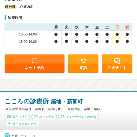
精神科
、心療内科
診療時間
月
火
水
木
金
土
日
祝
10:00-14:00
15:00-19:00
ネット予約
電話
公式サイト
こころの診療所
築地・新富町
東京都中央区築地（築地駅（新富町駅）、東銀座駅、築地市場駅）
電子決済可
ネット予約
マイナ受付
(スマホ可)
電子処方せん対応
土曜（〜13:00）