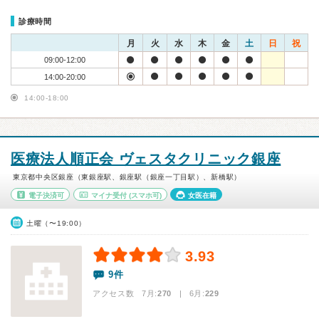
診療時間
月
火
水
木
金
土
日
祝
09:00-12:00
14:00-20:00
14:00-18:00
医療法人順正会 ヴェスタクリニック銀座
東京都中央区銀座（東銀座駅、銀座駅（銀座一丁目駅）、新橋駅）
電子決済可
マイナ受付
(スマホ可)
女医在籍
土曜（〜19:00）
3.93
9件
アクセス数 7月:
270
| 6月:
229