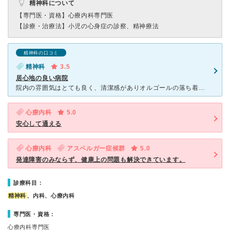
精神科について
【専門医・資格】
心療内科専門医
【診療・治療法】
小児の心身症の診察、精神療法
精神科の口コミ
精神科
3.5
居心地の良い病院
院内の雰囲気はとても良く、清潔感がありオルゴールの落ち着いた曲が流れています。 順番が来たときは先生本人がそっと「○○さんどうぞ」と待合室まで来て声をかけてくださいます。 一度待合室でパニックを起
心療内科
5.0
安心して通える
心療内科
アスペルガー症候群
5.0
発達障害のみならず、健康上の問題も解決できています。
診療科目：
精神科
、内科、心療内科
専門医・資格：
心療内科専門医