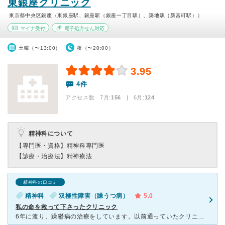
東銀座クリニック
東京都中央区銀座（東銀座駅、銀座駅（銀座一丁目駅）、築地駅（新富町駅））
マイナ受付
電子処方せん対応
土曜（〜13:00）
夜（〜20:00）
3.95
4件
アクセス数 7月:
156
| 6月:
124
精神科について
【専門医・資格】
精神科専門医
【診療・治療法】
精神療法
精神科の口コミ
精神科
双極性障害（躁うつ病）
5.0
私の命を救って下さったクリニック
6年に渡り、躁鬱病の治療をしています。以前通っていたクリニックでは単なる鬱病との診断でしたが、なかなか症状が安定しなかったため、評判の良いこちらにお世話になることに。大江先生の的確な診断により本当の病