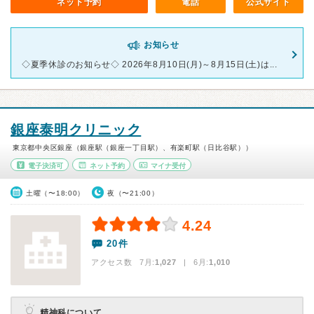
ネット予約
電話
公式サイト
お知らせ
◇夏季休診のお知らせ◇ 2026年8月10日(月)～8月15日(土)は...
銀座泰明クリニック
東京都中央区銀座（銀座駅（銀座一丁目駅）、有楽町駅（日比谷駅））
電子決済可
ネット予約
マイナ受付
土曜（〜18:00）
夜（〜21:00）
4.24
20件
アクセス数 7月:
1,027
| 6月:
1,010
精神科について