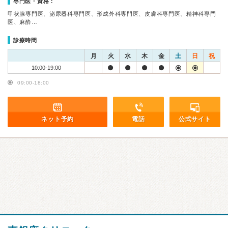
専門医・資格：
甲状腺専門医、泌尿器科専門医、形成外科専門医、皮膚科専門医、精神科専門
医、麻酔…
診療時間
月
火
水
木
金
土
日
祝
10:00-19:00
09:00-18:00
ネット予約
電話
公式サイト