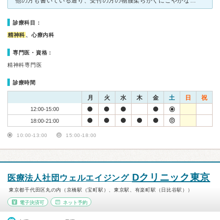
他の方も書いている通り、受付の方の物腰柔らかくにこやかな笑顔に安心できました。 表情を変えないのはあえてなのかなぁと思いますが穏やかな雰囲気の先生です。初診ではしっかりとした問診があり、そこから疾患
診療科目：
精神科
、心療内科
専門医・資格：
精神科専門医
診療時間
月
火
水
木
金
土
日
祝
12:00-15:00
18:00-21:00
10:00-13:00
15:00-18:00
Dクリニック東京
医療法人社団ウェルエイジング
東京都千代田区丸の内（京橋駅（宝町駅）、東京駅、有楽町駅（日比谷駅））
電子決済可
ネット予約