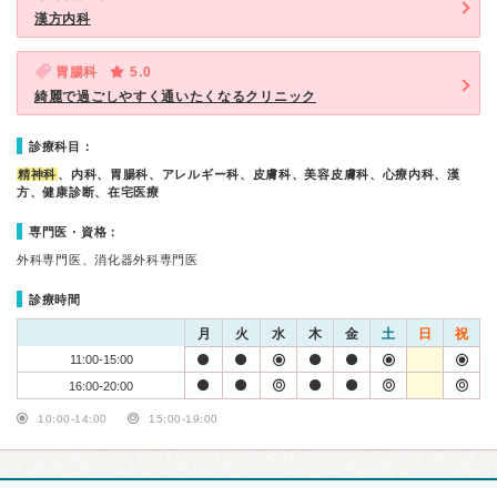
漢方内科
胃腸科
5.0
綺麗で過ごしやすく通いたくなるクリニック
診療科目：
精神科
、内科、胃腸科、アレルギー科、皮膚科、美容皮膚科、心療内科、漢
方、健康診断、在宅医療
専門医・資格：
外科専門医、消化器外科専門医
診療時間
月
火
水
木
金
土
日
祝
11:00-15:00
16:00-20:00
10:00-14:00
15:00-19:00