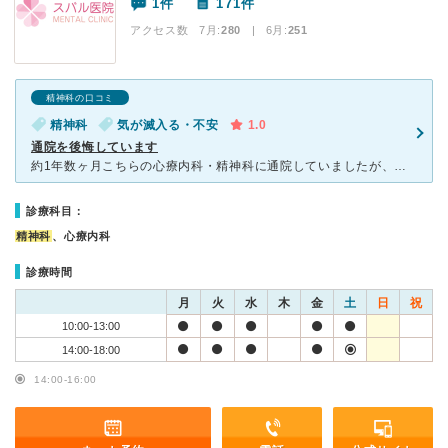
1件
171件
アクセス数 7月:
280
| 6月:
251
精神科の口コミ
精神科
気が滅入る・不安
1.0
通院を後悔しています
約1年数ヶ月こちらの心療内科・精神科に通院していましたが、今振り返ると、通っていたこと自体が本当に間違いだったと思っています。 まず、医師としての言動に疑問を感じることが何度もありました。初診から一
診療科目：
精神科
、心療内科
診療時間
月
火
水
木
金
土
日
祝
10:00-13:00
14:00-18:00
14:00-16:00