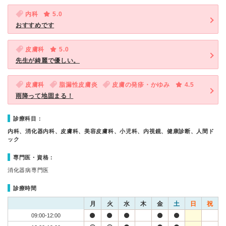
内科
5.0
おすすめです
皮膚科
5.0
先生が綺麗で優しい。
皮膚科
脂漏性皮膚炎
皮膚の発疹・かゆみ
4.5
雨降って地固まる！
診療科目：
内科、消化器内科、皮膚科、美容皮膚科、小児科、内視鏡、健康診断、人間ド
ック
専門医・資格：
消化器病専門医
診療時間
月
火
水
木
金
土
日
祝
09:00-12:00