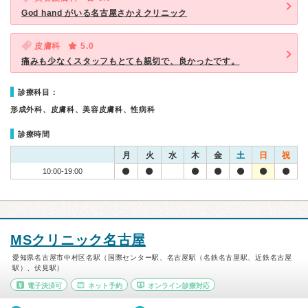
God hand がいる名古屋さかえクリニック
皮膚科
5.0
痛みも少なくスタッフもとても親切で、良かったです。
診療科目：
形成外科、皮膚科、美容皮膚科、性病科
診療時間
月
火
水
木
金
土
日
祝
10:00-19:00
MSクリニック名古屋
愛知県名古屋市中村区名駅（国際センター駅、名古屋駅（名鉄名古屋駅、近鉄名古屋
駅）、伏見駅）
電子決済可
ネット予約
オンライン診療対応