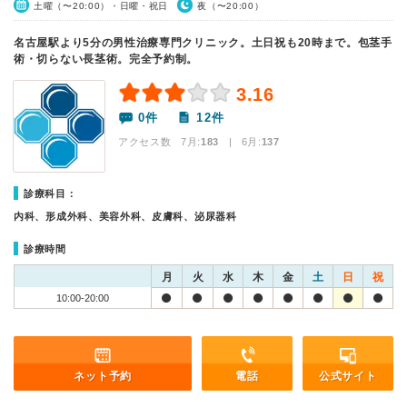
土曜（〜20:00）・日曜・祝日
夜（〜20:00）
名古屋駅より5分の男性治療専門クリニック。土日祝も20時まで。包茎手
術・切らない長茎術。完全予約制。
3.16
0件
12件
アクセス数 7月:
183
| 6月:
137
診療科目：
内科、形成外科、美容外科、皮膚科、泌尿器科
診療時間
月
火
水
木
金
土
日
祝
10:00-20:00
ネット予約
電話
公式サイト