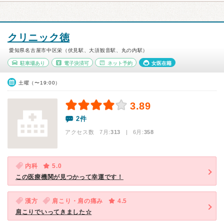
クリニック徳
愛知県名古屋市中区栄（伏見駅、大須観音駅、丸の内駅）
駐車場あり
電子決済可
ネット予約
女医在籍
土曜（〜19:00）
3.89
2件
アクセス数 7月:
313
| 6月:
358
内科
5.0
この医療機関が見つかって幸運です！
漢方
肩こり・肩の痛み
4.5
肩こりでいってきました☆