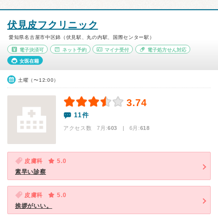
伏見皮フクリニック
愛知県名古屋市中区錦（伏見駅、丸の内駅、国際センター駅）
電子決済可
ネット予約
マイナ受付
電子処方せん対応
女医在籍
土曜（〜12:00）
3.74
11件
アクセス数 7月:
603
| 6月:
618
皮膚科
5.0
素早い診察
皮膚科
5.0
挨拶がいい。