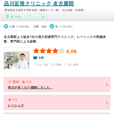
品川近視クリニック 名古屋院
愛知県名古屋市中村区名駅（国際センター駅、丸の内駅、伏見駅）
電子決済可
ネット予約
土曜（〜20:00）・日曜・祝日
夜（〜20:00）
名古屋駅より徒歩7分の視力回復専門クリニック。レーシックの実績多
数 専門医による診療。
4.06
9件
アクセス数 7月:
295
| 6月:
416
眼科
5.0
視力が良くなり感動しました。
5.0
レーシック