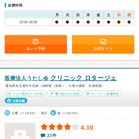
診療時間
月
火
水
木
金
土
日
祝
10:00-18:00
ネット予約
公式サイト
クリニック ロタージェ
医療法人うたし会
愛知県名古屋市中区錦（栄町駅（栄駅）、久屋大通駅、矢場町駅）
マイナ受付
(スマホ可)
電子処方せん対応
オンライン診療対応
女医在籍
土曜（〜18:00）・祝日
夜（〜20:00）
4.10
23件