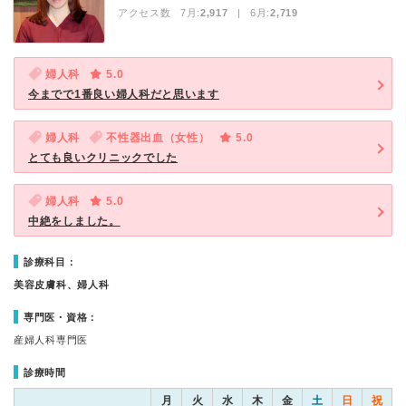
アクセス数 7月:
2,917
| 6月:
2,719
婦人科
5.0
今までで1番良い婦人科だと思います
婦人科
不性器出血（女性）
5.0
とても良いクリニックでした
婦人科
5.0
中絶をしました。
診療科目：
美容皮膚科、婦人科
専門医・資格：
産婦人科専門医
診療時間
月
火
水
木
金
土
日
祝