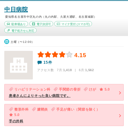
中日病院
愛知県名古屋市中区丸の内（丸の内駅、久屋大通駅、名古屋城駅）
駐車場あり
電子決済可
マイナ受付
(スマホ可)
電子処方せん対応
土曜（〜12:00）
4.15
15件
アクセス数 7月:
1,418
| 6月:
1,562
リハビリテーション科
手関節の骨折
けが
5.0
患者さんによりそった良い病院です。
整形外科
腱鞘炎
手足が痛い（関節を除く）
5.0
手の外科