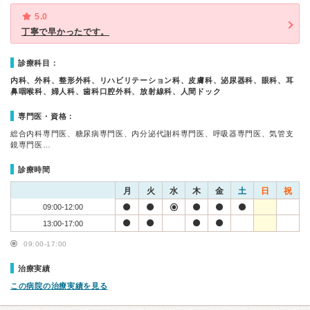
5.0
丁寧で早かったです。
診療科目：
内科、外科、整形外科、リハビリテーション科、皮膚科、泌尿器科、眼科、耳
鼻咽喉科、婦人科、歯科口腔外科、放射線科、人間ドック
専門医・資格：
総合内科専門医、糖尿病専門医、内分泌代謝科専門医、呼吸器専門医、気管支
鏡専門医…
診療時間
月
火
水
木
金
土
日
祝
09:00-12:00
13:00-17:00
09:00-17:00
治療実績
この病院の治療実績を見る