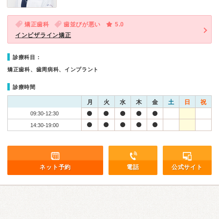
矯正歯科
歯並びが悪い
5.0
インビザライン矯正
診療科目：
矯正歯科、歯周病科、インプラント
診療時間
月
火
水
木
金
土
日
祝
09:30-12:30
14:30-19:00
ネット予約
電話
公式サイト