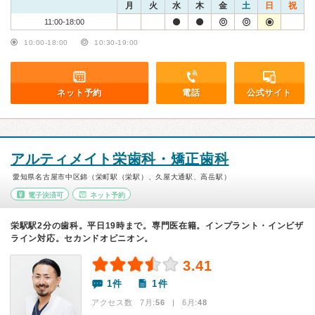
月
火
水
木
金
土
日
祝
11:00-18:00
10:00-18:00
10:30-19:00
ネット予約
電話
公式サイト
アルティメイト栄歯科・矯正歯科
愛知県名古屋市中区錦（栄町駅（栄駅）、久屋大通駅、高岳駅）
電子決済可
ネット予約
栄駅駅2分の歯科。平日19時まで。専門医在籍。インプラント・インビザ
ライン対応。セカンドオピニオン。
3.41
1件
1件
アクセス数 7月:
56
| 6月:
48