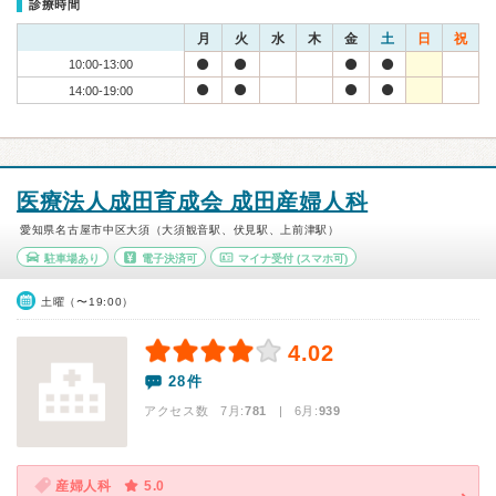
診療時間
月
火
水
木
金
土
日
祝
10:00-13:00
14:00-19:00
医療法人成田育成会 成田産婦人科
愛知県名古屋市中区大須（大須観音駅、伏見駅、上前津駅）
駐車場あり
電子決済可
マイナ受付
(スマホ可)
土曜（〜19:00）
4.02
28件
アクセス数 7月:
781
| 6月:
939
産婦人科
5.0