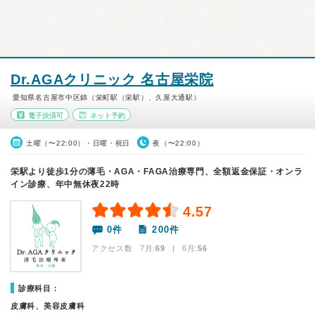
Dr.AGAクリニック 名古屋栄院
愛知県名古屋市中区錦（栄町駅（栄駅）、久屋大通駅）
電子決済可
ネット予約
土曜（〜22:00）・日曜・祝日
夜（〜22:00）
栄駅より徒歩1分の薄毛・AGA・FAGA治療専門、全額返金保証・オンラ
イン診療、年中無休夜22時
4.57
0件
200件
アクセス数 7月:
69
| 6月:
56
診療科目：
皮膚科、美容皮膚科