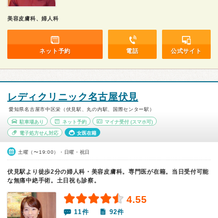
美容皮膚科、婦人科
ネット予約
電話
公式サイト
レディクリニック名古屋伏見
愛知県名古屋市中区栄（伏見駅、丸の内駅、国際センター駅）
駐車場あり
ネット予約
マイナ受付
(スマホ可)
電子処方せん対応
女医在籍
土曜（〜19:00）・日曜・祝日
伏見駅より徒歩2分の婦人科・美容皮膚科。専門医が在籍。当日受付可能
な無痛中絶手術。土日祝も診察。
4.55
11件
92件