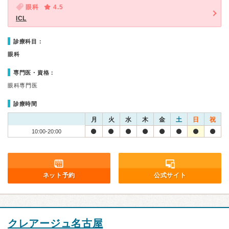
眼科
4.5
ICL
診療科目：
眼科
専門医・資格：
眼科専門医
診療時間
月
火
水
木
金
土
日
祝
10:00-20:00
ネット予約
公式サイト
クレアージュ名古屋