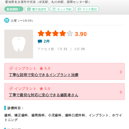
愛知県名古屋市中区栄（伏見駅、丸の内駅、国際センター駅）
新規開院！
電子決済可
ネット予約
マイナ受付
土曜（〜19:00）
3.90
2件
アクセス数 7月:
31
| 6月:
39
インプラント
5.0
丁寧な説明で安心できるインプラント治療
インプラント
5.0
丁寧で親切な対応に安心できる歯医者さん
診療科目：
歯科、矯正歯科、歯周病科、小児歯科、歯科口腔外科、インプラント、ホワイ
トニング