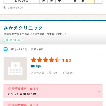
13:00-19:00
16:00-19:00
さかえクリニック
愛知県名古屋市中区錦（久屋大通駅、栄町駅（栄駅））
電子決済可
土曜（〜19:00）・日曜・祝日
4.62
8件
アクセス数 7月:
720
| 6月:
806
美容皮膚科
5.0
まさしくＧod hand❣️
美容皮膚科
5.0