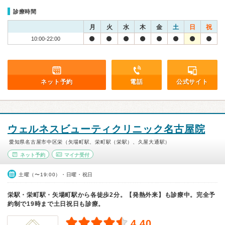
診療時間
月
火
水
木
金
土
日
祝
10:00-22:00
ネット予約
電話
公式サイト
ウェルネスビューティクリニック名古屋院
愛知県名古屋市中区栄（矢場町駅、栄町駅（栄駅）、久屋大通駅）
ネット予約
マイナ受付
土曜（〜19:00）・日曜・祝日
栄駅・栄町駅・矢場町駅から各徒歩2分。【発熱外来】も診療中。完全予
約制で19時まで土日祝日も診療。
4.40