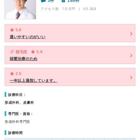
3件
180件
アクセス数 7月:
277
| 6月:
212
5.0
通いやすいのがいい
脱毛症
5.0
頭髪治療のため
2.5
一年以上通院しています。
診療科目：
形成外科、皮膚科
専門医・資格：
形成外科専門医
診療時間