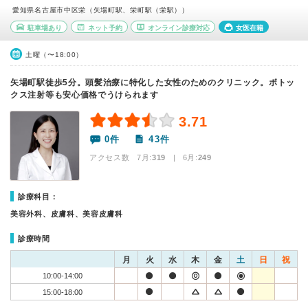
愛知県名古屋市中区栄（矢場町駅、栄町駅（栄駅））
駐車場あり
ネット予約
オンライン診療対応
女医在籍
土曜（〜18:00）
矢場町駅徒歩5分。頭髪治療に特化した女性のためのクリニック。ボトッ
クス注射等も安心価格でうけられます
3.71
0件
43件
アクセス数 7月:
319
| 6月:
249
診療科目：
美容外科、皮膚科、美容皮膚科
診療時間
月
火
水
木
金
土
日
祝
10:00-14:00
15:00-18:00