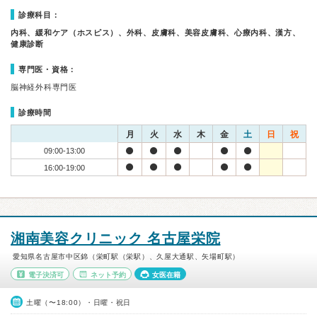
診療科目：
内科、緩和ケア（ホスピス）、外科、皮膚科、美容皮膚科、心療内科、漢方、
健康診断
専門医・資格：
脳神経外科専門医
診療時間
月
火
水
木
金
土
日
祝
09:00-13:00
16:00-19:00
湘南美容クリニック 名古屋栄院
愛知県名古屋市中区錦（栄町駅（栄駅）、久屋大通駅、矢場町駅）
電子決済可
ネット予約
女医在籍
土曜（〜18:00）・日曜・祝日