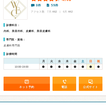
0件
59件
アクセス数 7月:
462
| 6月:
442
診療科目：
内科、美容外科、皮膚科、美容皮膚科
専門医・資格：
皮膚科専門医
診療時間
月
火
水
木
金
土
日
祝
10:00-19:00
ネット予約
電話
公式サイト