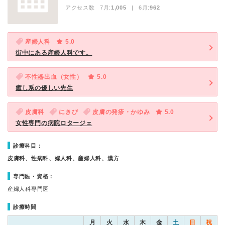
アクセス数 7月:
1,005
| 6月:
962
産婦人科
5.0
街中にある産婦人科です。
不性器出血（女性）
5.0
癒し系の優しい先生
皮膚科
にきび
皮膚の発疹・かゆみ
5.0
女性専門の病院ロタージェ
診療科目：
皮膚科、性病科、婦人科、産婦人科、漢方
専門医・資格：
産婦人科専門医
診療時間
月
火
水
木
金
土
日
祝