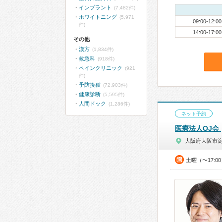
インプラント
(7,482件)
ホワイトニング
(5,971
09:00-12:00
件)
14:00-17:00
その他
漢方
(1,834件)
救急科
(918件)
ペインクリニック
(921
件)
予防接種
(72,903件)
健康診断
(5,595件)
人間ドック
(1,286件)
ネット予約
医療法人OJ会
大阪府大阪市
土曜（〜17:0