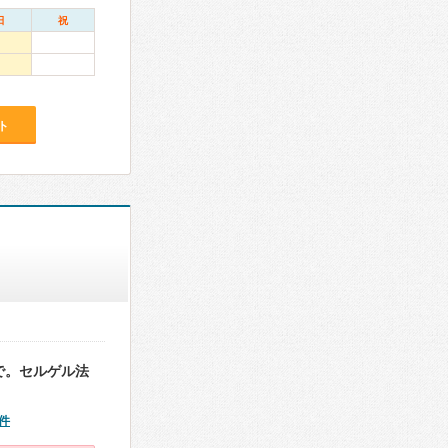
日
祝
ト
で。セルゲル法
件