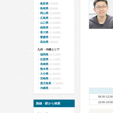
鳥取県
(765件)
島根県
(956件)
岡山県
(2,683件)
広島県
(4,238件)
山口県
(1,929件)
徳島県
(1,184件)
香川県
(1,334件)
愛媛県
(1,862件)
高知県
(935件)
九州・沖縄エリア
福岡県
(8,319件)
佐賀県
(1,143件)
長崎県
(2,038件)
熊本県
(2,456件)
大分県
(1,581件)
宮崎県
(1,441件)
鹿児島県
(2,388件)
沖縄県
(1,822件)
08:30-12:00
16:00-19:00
路線・駅から検索