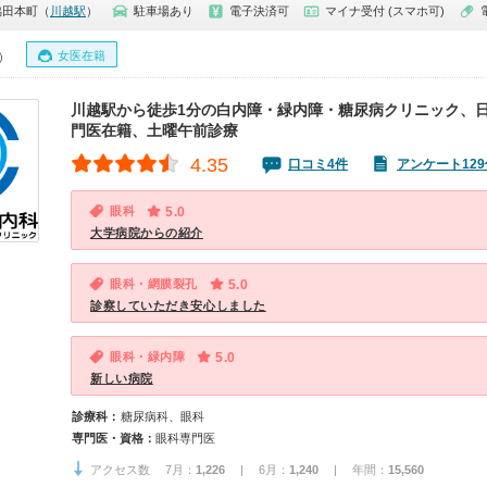
脇田本町（
川越駅
）
駐車場あり
電子決済可
マイナ受付 (スマホ可)
女医在籍
0）
川越駅から徒歩1分の白内障・緑内障・糖尿病クリニック、
門医在籍、土曜午前診療
4.35
口コミ4件
アンケート129
眼科
5.0
大学病院からの紹介
眼科・網膜裂孔
5.0
診察していただき安心しました
眼科・緑内障
5.0
新しい病院
診療科：
糖尿病科、眼科
専門医・資格：
眼科専門医
アクセス数 7月：
1,226
| 6月：
1,240
| 年間：
15,560