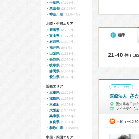
千葉県
(7,373件)
東京都
(28,044件)
神奈川県
(12,844件)
北陸・中部エリア
新潟県
(2,730件)
標準
富山県
(1,270件)
石川県
(1,500件)
福井県
(843件)
山梨県
(1,138件)
21-40
件 / 1
長野県
(2,570件)
岐阜県
(2,568件)
静岡県
(4,634件)
愛知県
(9,873件)
近畿エリア
ネット予約
三重県
(2,302件)
さ
医療法人
滋賀県
(1,672件)
愛知県春日井
京都府
(4,108件)
マイナ受付 (ス
大阪府
(15,679件)
兵庫県
(8,644件)
土曜（〜12:3
奈良県
(1,951件)
和歌山県
(1,659件)
中国・四国エリア