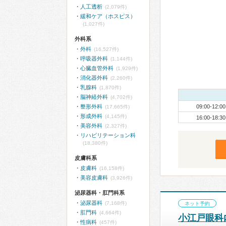
人工透析
(2,079件)
緩和ケア（ホスピス）
(1,027件)
外科系
外科
(16,527件)
呼吸器外科
(1,144件)
心臓血管外科
(1,929件)
消化器外科
(2,260件)
乳腺科
(1,870件)
脳神経外科
(4,702件)
整形外科
09:00-12:00
(17,665件)
形成外科
(4,145件)
16:00-18:30
美容外科
(2,327件)
リハビリテーション科
(18,380件)
皮膚科系
皮膚科
(16,158件)
美容皮膚科
(3,926件)
泌尿器科・肛門科系
泌尿器科
(7,168件)
ネット予約
肛門科
(4,664件)
小江戸眼科
性病科
(457件)