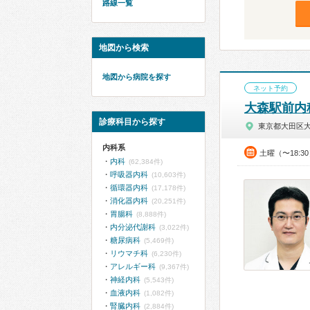
路線一覧
地図から検索
地図から病院を探す
ネット予約
大森駅前内
診療科目から探す
東京都大田区
内科系
土曜（〜18:3
内科
(62,384件)
呼吸器内科
(10,603件)
循環器内科
(17,178件)
消化器内科
(20,251件)
胃腸科
(8,888件)
内分泌代謝科
(3,022件)
糖尿病科
(5,469件)
リウマチ科
(6,230件)
アレルギー科
(9,367件)
神経内科
(5,543件)
血液内科
(1,082件)
腎臓内科
(2,884件)