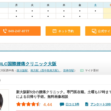
月
火
水
木
金
土
●
●
●
●
●
●
●
●
●
●
●
049-247-8777
ネット予約
公式サイ
ILC国際腰痛クリニック大阪
淀川区西中島（
新大阪駅
、
南方駅（西中島南方駅）
、
崇禅寺駅
）
マイナ受付
0）
新大阪駅5分の腰痛クリニック。専門医在籍。土曜も17時ま
による日帰り手術。無料画像相談
4.44
口コミ3件
アンケート100