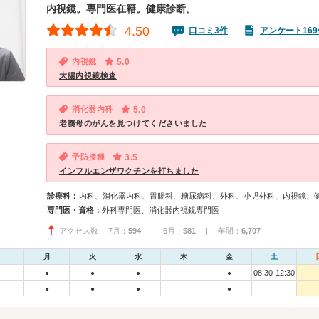
内視鏡。専門医在籍。健康診断。
4.50
口コミ3件
アンケート169
内視鏡
5.0
大腸内視鏡検査
消化器内科
5.0
老義母のがんを見つけてくださいました
予防接種
3.5
インフルエンザワクチンを打ちました
診療科：
内科、消化器内科、胃腸科、糖尿病科、外科、小児外科、内視鏡、
専門医・資格：
外科専門医、消化器内視鏡専門医
アクセス数 7月：
594
| 6月：
581
| 年間：
6,707
月
火
水
木
金
土
08:30-12:30
●
●
●
●
●
●
●
●