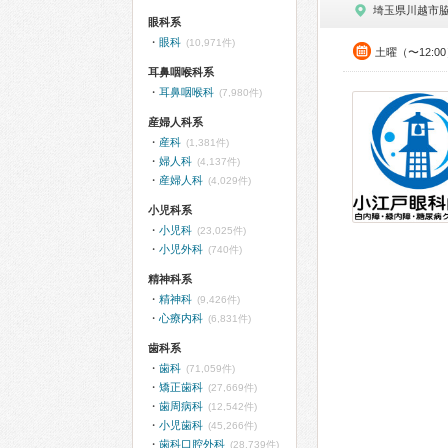
埼玉県川越市
眼科系
眼科
(10,971件)
土曜（〜12:0
耳鼻咽喉科系
耳鼻咽喉科
(7,980件)
産婦人科系
産科
(1,381件)
婦人科
(4,137件)
産婦人科
(4,029件)
小児科系
小児科
(23,025件)
小児外科
(740件)
精神科系
精神科
(9,426件)
心療内科
(6,831件)
歯科系
歯科
(71,059件)
矯正歯科
(27,669件)
歯周病科
(12,542件)
小児歯科
(45,266件)
歯科口腔外科
(28,739件)