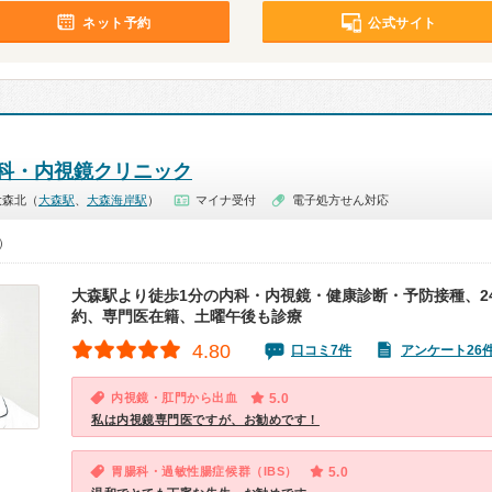
ネット予約
公式サイト
科・内視鏡クリニック
大森北（
大森駅
、
大森海岸駅
）
マイナ受付
電子処方せん対応
0）
大森駅より徒歩1分の内科・内視鏡・健康診断・予防接種、24
約、専門医在籍、土曜午後も診療
4.80
口コミ7件
アンケート26
内視鏡・肛門から出血
5.0
私は内視鏡専門医ですが、お勧めです！
胃腸科・過敏性腸症候群（IBS）
5.0