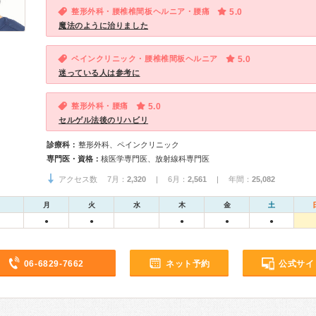
整形外科・腰椎椎間板ヘルニア・腰痛
5.0
魔法のように治りました
ペインクリニック・腰椎椎間板ヘルニア
5.0
迷っている人は参考に
整形外科・腰痛
5.0
セルゲル法後のリハビリ
診療科：
整形外科、ペインクリニック
専門医・資格：
核医学専門医、放射線科専門医
アクセス数 7月：
2,320
| 6月：
2,561
| 年間：
25,082
月
火
水
木
金
土
●
●
●
●
●
06-6829-7662
ネット予約
公式サイ