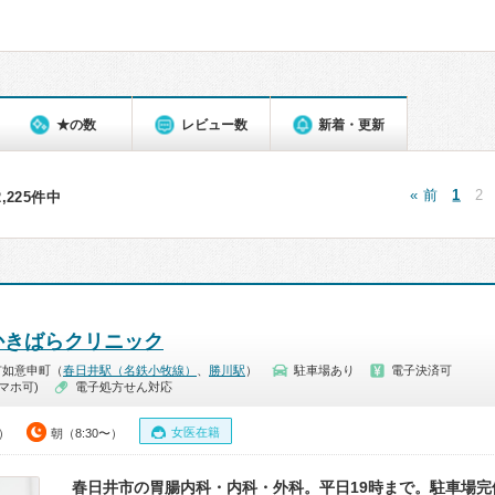
★の数
レビュー数
新着・更新
« 前
1
2
82,225件中
かきばらクリニック
市如意申町（
春日井駅（名鉄小牧線）
、
勝川駅
）
駐車場あり
電子決済可
マホ可)
電子処方せん対応
女医在籍
0）
朝（8:30〜）
春日井市の胃腸内科・内科・外科。平日19時まで。駐車場完