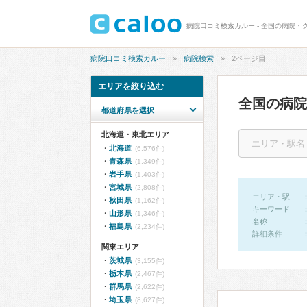
病院口コミ検索カルー - 全国の病院・クリ
病院口コミ検索カルー
病院検索
2ページ目
エリアを絞り込む
全国の病
都道府県を選択
北海道・東北エリア
北海道
(6,576件)
青森県
(1,349件)
岩手県
(1,403件)
宮城県
(2,808件)
エリア・駅
秋田県
(1,162件)
キーワード
山形県
(1,346件)
名称
福島県
(2,234件)
詳細条件
関東エリア
茨城県
(3,155件)
栃木県
(2,467件)
群馬県
(2,622件)
埼玉県
(8,627件)