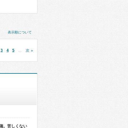
表示順について
3
4
5
…
次 »
備。苦しくない