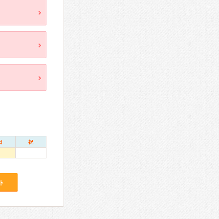
日
祝
ト