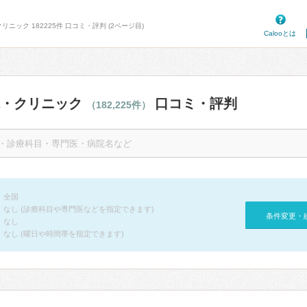
ニック 182225件 口コミ・評判 (2ページ目)
Calooとは
院・クリニック
口コミ・評判
（182,225件）
全国
なし (診療科目や専門医などを指定できます)
条件変更・
なし
なし (曜日や時間帯を指定できます)