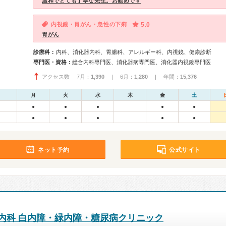
温和でとても丁寧な先生。お勧めです
内視鏡・胃がん・急性の下痢
5.0
胃がん
診療科：
内科、消化器内科、胃腸科、アレルギー科、内視鏡、健康診断
専門医・資格：
総合内科専門医、消化器病専門医、消化器内視鏡専門医
アクセス数 7月：
1,390
| 6月：
1,280
| 年間：
15,376
月
火
水
木
金
土
●
●
●
●
●
●
●
●
●
●
ネット予約
公式サイト
内科 白内障・緑内障・糖尿病クリニック