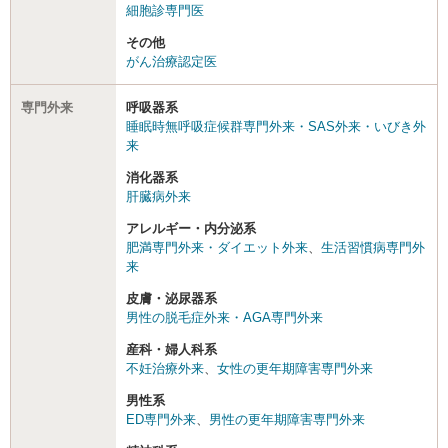
細胞診専門医
その他
がん治療認定医
専門外来
呼吸器系
睡眠時無呼吸症候群専門外来・SAS外来・いびき外
来
消化器系
肝臓病外来
アレルギー・内分泌系
肥満専門外来・ダイエット外来
、
生活習慣病専門外
来
皮膚・泌尿器系
男性の脱毛症外来・AGA専門外来
産科・婦人科系
不妊治療外来
、
女性の更年期障害専門外来
男性系
ED専門外来
、
男性の更年期障害専門外来