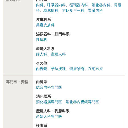
内科
、
呼吸器内科
、
循環器内科
、
消化器内科
、
胃腸
科
、
糖尿病科
、
アレルギー科
、
腎臓内科
皮膚科系
美容皮膚科
泌尿器科・肛門科系
性病科
産婦人科系
婦人科
、
産婦人科
その他
内視鏡
、
予防接種
、
健康診断
、
在宅医療
専門医・資格
内科系
総合内科専門医
消化器系
消化器病専門医
、
消化器内視鏡専門医
産婦人科・乳腺科系
産婦人科専門医
検査系