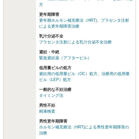
方
更年期障害
更年期ホルモン補充療法（HRT)
、
プラセンタ注射
による更年期障害治療
乳汁分泌不全
プラセンタ注射による乳汁分泌不全治療
避妊・中絶
緊急避妊薬（アフターピル）
低用量ピルの処方
避妊用の低用量ピル（OC）処方
、
治療用の低用量
ピル（LEP）処方
一般的な不妊治療
タイミング法
男性不妊
精液検査
男性更年期障害
ホルモン補充療法（HRT)による男性更年期障害の
治療