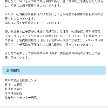
標となるHba1cもその場で測定可能であり、急に糖尿病が悪化などした場合
にも即座に治療を変更することができます。
ホルダー心電図や骨粗鬆症の検査を行うことが可能で不整脈や骨粗鬆症の治
療もおこなっています。
花粉症の舌下免疫療法もおこなっています。
婦人科診療では子宮がん検診や月経異常、生理痛、性感染症、更年期障害、
ブライダルチェックなど幅広く診療をおこなっております。子宮頸管ポリー
プ切除、子宮内膜試験そうは術（子宮体がん検診二次検査）、バルトリン膿
腫手術、内子宮口狭窄症などの治療も日帰りで行うことができます。
また専門外来として肥満外来やAGA外来、男性更年期障害の外来などの診
療も行っています。
提携病院
岐阜県立総合医療センター
東海中央病院
松波総合病院
江南厚生病院
愛知県がんセンター病院