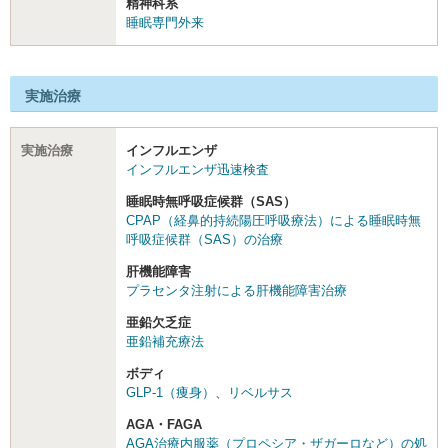
精神科系
睡眠専門外来
実施治療
実施治療
インフルエンザ
インフルエンザ迅速検査
睡眠時無呼吸症候群（SAS）
CPAP（経鼻的持続陽圧呼吸療法）による睡眠時無
呼吸症候群（SAS）の治療
肝機能障害
プラセンタ注射による肝機能障害治療
亜鉛欠乏症
亜鉛補充療法
ボディ
GLP-1（痩身）
、
リベルサス
AGA・FAGA
AGA治療内服薬（プロペシア・ザガーロなど）の処