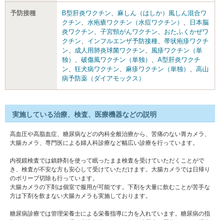
予防接種
B型肝炎ワクチン
、
麻しん（はしか）風しん混合ワ
クチン
、
水疱瘡ワクチン（水痘ワクチン）
、
日本脳
炎ワクチン
、
子宮頸がんワクチン
、
おたふくかぜワ
クチン
、
インフルエンザ予防接種
、
帯状疱疹ワクチ
ン
、
成人用肺炎球菌ワクチン
、
風疹ワクチン（単
独）
、
破傷風ワクチン（単独）
、
A型肝炎ワクチ
ン
、
狂犬病ワクチン
、
麻疹ワクチン（単独）
、
高山
病予防薬（ダイアモックス）
実施している治療、検査、医療機器などの説明
高血圧や高脂血症、糖尿病などの内科全般治療から、苦痛のない胃カメラ、
大腸カメラ、専門医による婦人科診療など幅広い診療を行っています。
内視鏡検査では鎮静剤を使って眠ったまま検査を受けていただくことがで
き、検査が不安な方も安心して受けていただけます。大腸カメラでは日帰り
のポリープ切除も行っています。
大腸カメラの下剤は個室で服用が可能です。下剤を大量に飲むことが苦手な
方は下剤を飲まない大腸カメラも実施しております。
糖尿病診療では管理栄養士による栄養指導に力を入れています。糖尿病の指