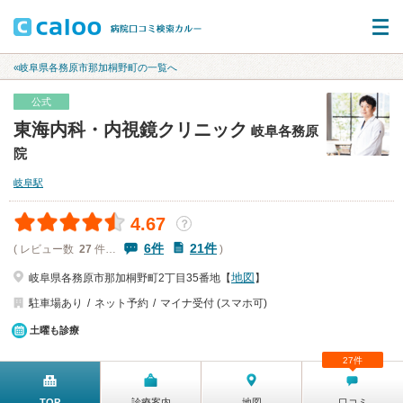
«岐阜県各務原市那加桐野町の一覧へ
公式
東海内科・内視鏡クリニック
岐阜各務原
院
岐阜駅
4.67
？
6件
21件
( レビュー数
27
件…
)
地図
岐阜県各務原市那加桐野町2丁目35番地【
】
駐車場あり
ネット予約
マイナ受付 (スマホ可)
土曜も診療
27件
TOP
診療案内
地図
口コミ