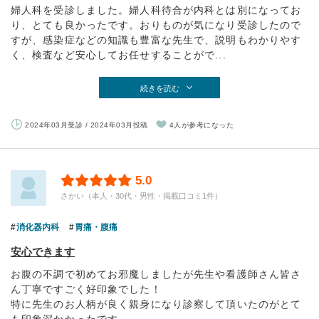
婦人科を受診しました。婦人科待合が内科とは別になってお
り、とても良かったです。おりものが気になり受診したので
すが、感染症などの知識も豊富な先生で、説明もわかりやす
く、検査など安心してお任せすることがで...
続きを読む
2024年03月受診 / 2024年03月投稿
4人が参考になった
5.0
さかい（本人・30代・男性・掲載口コミ1件）
消化器内科
胃痛・腹痛
安心できます
お腹の不調で初めてお邪魔しましたが先生や看護師さん皆さ
ん丁寧ですごく好印象でした！
特に先生のお人柄が良く親身になり診察して頂いたのがとて
も印象深かかったです。