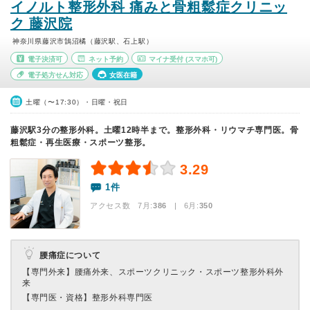
イノルト整形外科 痛みと骨粗鬆症クリニッ
ク 藤沢院
神奈川県藤沢市鵠沼橘（藤沢駅、石上駅）
電子決済可
ネット予約
マイナ受付
(スマホ可)
電子処方せん対応
女医在籍
土曜（〜17:30）・日曜・祝日
藤沢駅3分の整形外科。土曜12時半まで。整形外科・リウマチ専門医。骨
粗鬆症・再生医療・スポーツ整形。
3.29
1件
アクセス数 7月:
386
| 6月:
350
腰痛症について
【専門外来】
腰痛外来、スポーツクリニック・スポーツ整形外科外
来
【専門医・資格】
整形外科専門医