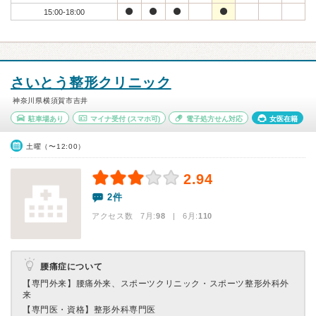
15:00-18:00
さいとう整形クリニック
神奈川県横須賀市吉井
駐車場あり
マイナ受付
(スマホ可)
電子処方せん対応
女医在籍
土曜（〜12:00）
2.94
2件
アクセス数 7月:
98
| 6月:
110
腰痛症について
【専門外来】
腰痛外来、スポーツクリニック・スポーツ整形外科外
来
【専門医・資格】
整形外科専門医