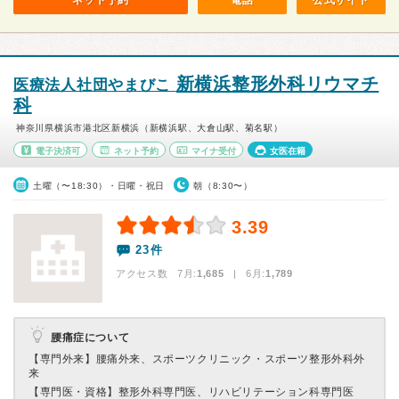
ネット予約
電話
公式サイト
新横浜整形外科リウマチ
医療法人社団やまびこ
科
神奈川県横浜市港北区新横浜（新横浜駅、大倉山駅、菊名駅）
電子決済可
ネット予約
マイナ受付
女医在籍
土曜（〜18:30）・日曜・祝日
朝（8:30〜）
3.39
23件
アクセス数 7月:
1,685
| 6月:
1,789
腰痛症について
【専門外来】
腰痛外来、スポーツクリニック・スポーツ整形外科外
来
【専門医・資格】
整形外科専門医、リハビリテーション科専門医