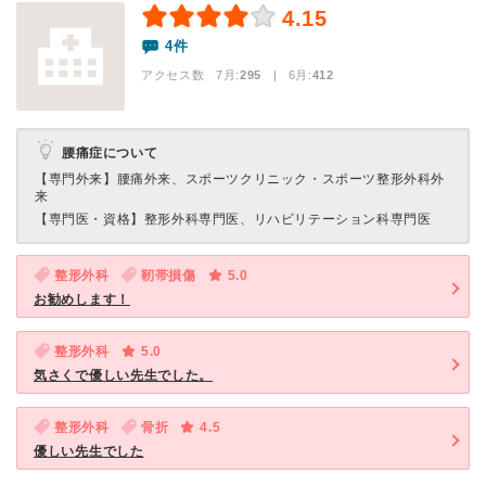
4.15
4件
アクセス数 7月:
295
| 6月:
412
腰痛症について
【専門外来】
腰痛外来、スポーツクリニック・スポーツ整形外科外
来
【専門医・資格】
整形外科専門医、リハビリテーション科専門医
整形外科
靭帯損傷
5.0
お勧めします！
整形外科
5.0
気さくで優しい先生でした。
整形外科
骨折
4.5
優しい先生でした