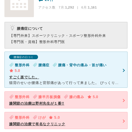
アクセス数 7月:
1,292
| 6月:
1,161
腰痛症について
【専門外来】
スポーツクリニック・スポーツ整形外科外来
【専門医・資格】
整形外科専門医
腰痛症の口コミ
整形外科
腰痛症
腰痛・背中の痛み・首が痛い
5.0
すごく楽でした。
猫背のせいか腰痛と背部痛があって行って来ました。 びっくりする位に混んでましたが、サミットの中にあったので雑誌を買って待合室に。リハビリの人が多いらしく、早く呼ばれました。 受付さんや看護師さんは
整形外科
膝半月板損傷
膝の痛み
5.0
膝関節の治療は野村先生が１番!!
整形外科
けが
5.0
膝関節の治療で有名なクリニック