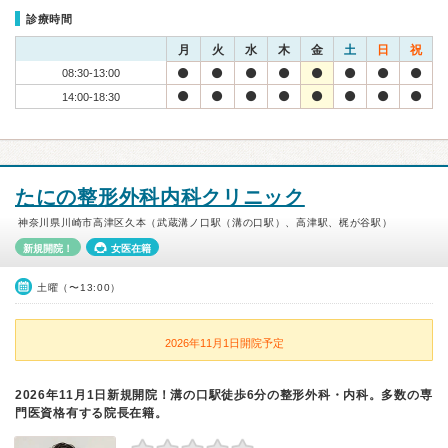
診療時間
月
火
水
木
金
土
日
祝
08:30-13:00
14:00-18:30
たにの整形外科内科クリニック
神奈川県川崎市高津区久本（武蔵溝ノ口駅（溝の口駅）、高津駅、梶が谷駅）
新規開院！
女医在籍
土曜（〜13:00）
2026年11月1日開院予定
2026年11月1日新規開院！溝の口駅徒歩6分の整形外科・内科。多数の専
門医資格有する院長在籍。