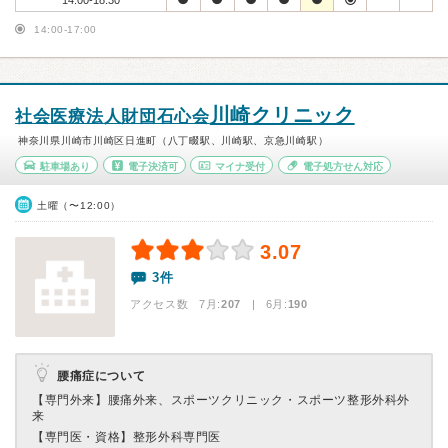
14:00-18:30
14:00-17:00
川崎クリニック
社会医療法人財団石心会
神奈川県川崎市川崎区日進町（八丁畷駅、川崎駅、京急川崎駅）
駐車場あり
電子決済可
マイナ受付
電子処方せん対応
土曜（〜12:00）
3.07
3件
アクセス数 7月:
207
| 6月:
190
腰痛症について
【専門外来】
腰痛外来、スポーツクリニック・スポーツ整形外科外
来
【専門医・資格】
整形外科専門医