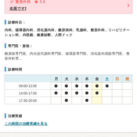
整形外科
5.0
名医です❗
診療科目：
内科、循環器内科、消化器内科、糖尿病科、乳腺科、整形外科、リハビリテー
ション科、内視鏡、健康診断、人間ドック
専門医・資格：
糖尿病専門医、内分泌代謝科専門医、循環器専門医、消化器内視鏡専門医、整
形外科専…
診療時間
月
火
水
木
金
土
日
祝
09:00-12:00
14:00-17:00
17:30-20:00
治療実績
この病院の治療実績を見る