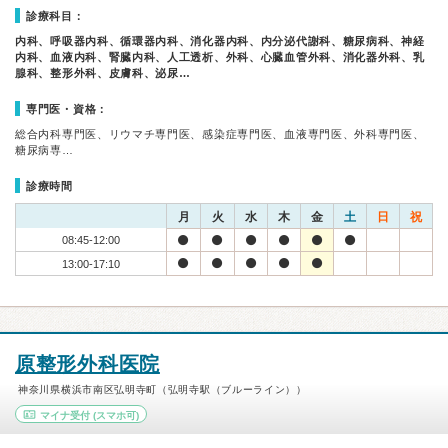
診療科目：
内科、呼吸器内科、循環器内科、消化器内科、内分泌代謝科、糖尿病科、神経
内科、血液内科、腎臓内科、人工透析、外科、心臓血管外科、消化器外科、乳
腺科、整形外科、皮膚科、泌尿…
専門医・資格：
総合内科専門医、リウマチ専門医、感染症専門医、血液専門医、外科専門医、
糖尿病専…
診療時間
月
火
水
木
金
土
日
祝
08:45-12:00
13:00-17:10
原整形外科医院
神奈川県横浜市南区弘明寺町（弘明寺駅（ブルーライン））
マイナ受付
(スマホ可)