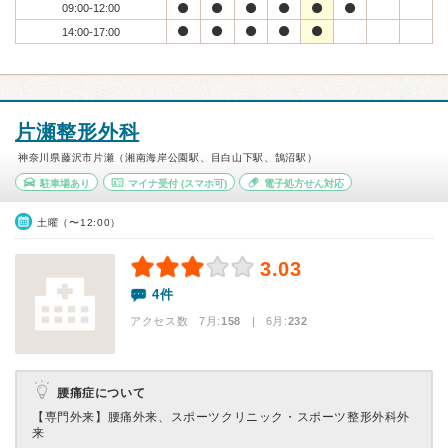
09:00-12:00
14:00-17:00
片瀬整形外科
神奈川県藤沢市片瀬（湘南海岸公園駅、目白山下駅、鵠沼駅）
駐車場あり
マイナ受付
(スマホ可)
電子処方せん対応
土曜（〜12:00）
3.03
4件
アクセス数 7月:
158
| 6月:
232
腰痛症について
【専門外来】
腰痛外来、スポーツクリニック・スポーツ整形外科外
来