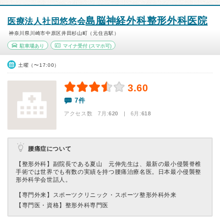
島脳神経外科整形外科医院
医療法人社団悠悠会
神奈川県川崎市中原区井田杉山町（元住吉駅）
駐車場あり
マイナ受付
(スマホ可)
土曜（〜17:00）
3.60
7件
アクセス数 7月:
620
| 6月:
618
腰痛症について
【整形外科】副院長である夏山 元伸先生は、最新の最小侵襲脊椎
手術では世界でも有数の実績を持つ腰痛治療名医。日本最小侵襲整
形外科学会世話人。
【専門外来】
スポーツクリニック・スポーツ整形外科外来
【専門医・資格】
整形外科専門医