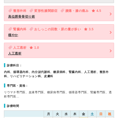
整形外科
変形性膝関節症
腰痛・膝の痛み
4.5
高位脛骨骨切り術
腎臓内科
おしっこの回数・尿の量が多い
3.5
穏やか
人工透析
1.0
人工透析
診療科目：
内科、循環器内科、内分泌代謝科、糖尿病科、腎臓内科、人工透析、整形外
科、リハビリテーション科、皮膚科
専門医・資格：
リウマチ専門医、血液専門医、糖尿病専門医、循環器専門医、腎臓専門医、透
析専門医…
診療時間
月
火
水
木
金
土
日
祝