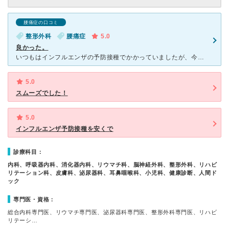
腰痛症の口コミ
整形外科
腰痛症
5.0
良かった。
いつもはインフルエンザの予防接種でかかっていましたが、今回は整形外科にかかりました。 整形外科としては、規模が大きくMRIもあります。 MRIは必要ないと言われたのでとりませんでしたが、レントゲン
5.0
スムーズでした！
5.0
インフルエンザ予防接種を安くで
診療科目：
内科、呼吸器内科、消化器内科、リウマチ科、脳神経外科、整形外科、リハビ
リテーション科、皮膚科、泌尿器科、耳鼻咽喉科、小児科、健康診断、人間ド
ック
専門医・資格：
総合内科専門医、リウマチ専門医、泌尿器科専門医、整形外科専門医、リハビ
リテーシ…