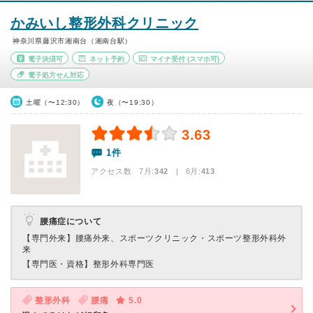
かみいし整形外科クリニック
神奈川県藤沢市湘南台（湘南台駅）
電子決済可
ネット予約
マイナ受付
(スマホ可)
電子処方せん対応
土曜（〜12:30）
夜（〜19:30）
3.63
1件
アクセス数 7月:
342
| 6月:
413
腰痛症について
【専門外来】
腰痛外来、スポーツクリニック・スポーツ整形外科外
来
【専門医・資格】
整形外科専門医
整形外科
腰痛
5.0