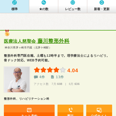
標準
★の数
レビュー数
新着・更新
藤川整形外科
医療法人慈聖会
神奈川県茅ヶ崎市円蔵（北茅ケ崎駅）
整形外科専門医在籍。土曜も12時半まで。理学療法士によるリハビリ。
骨ドック対応。WEB予約可能。
4.04
4件
13件
アクセス数 7月:
608
| 6月:
636
整形外科、リハビリテーション科