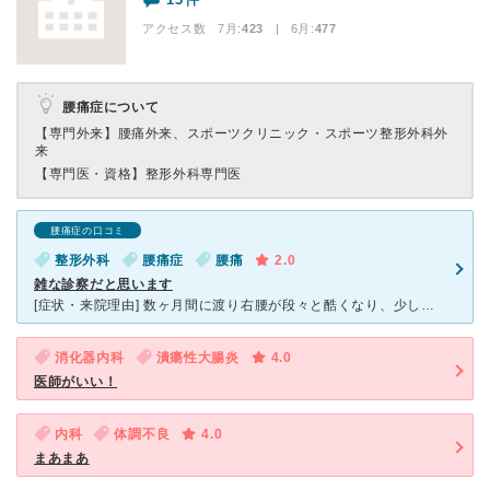
アクセス数 7月:
423
| 6月:
477
腰痛症について
【専門外来】
腰痛外来、スポーツクリニック・スポーツ整形外科外
来
【専門医・資格】
整形外科専門医
腰痛症の口コミ
整形外科
腰痛症
腰痛
2.0
雑な診察だと思います
[症状・来院理由] 数ヶ月間に渡り右腰が段々と酷くなり、少し屈むだけで激痛が走るようになってしまいました。自転車にも乗れなかった為歩いて行ける距離の整形外科がこちらだったので行きました。 [医師の
消化器内科
潰瘍性大腸炎
4.0
医師がいい！
内科
体調不良
4.0
まあまあ