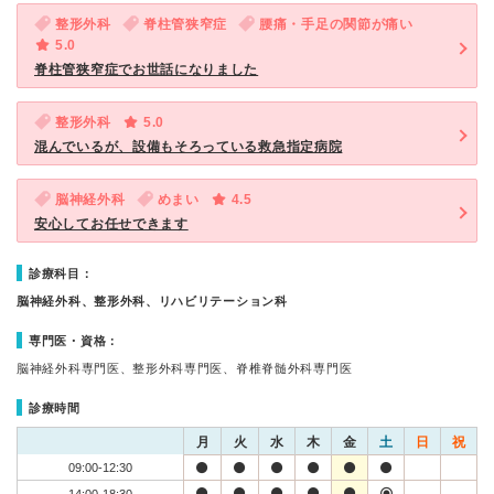
整形外科
脊柱管狭窄症
腰痛・手足の関節が痛い
5.0
脊柱管狭窄症でお世話になりました
整形外科
5.0
混んでいるが、設備もそろっている救急指定病院
脳神経外科
めまい
4.5
安心してお任せできます
診療科目：
脳神経外科、整形外科、リハビリテーション科
専門医・資格：
脳神経外科専門医、整形外科専門医、脊椎脊髄外科専門医
診療時間
月
火
水
木
金
土
日
祝
09:00-12:30