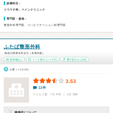
診療科目：
リウマチ科、ペインクリニック
専門医・資格：
整形外科専門医、リハビリテーション科専門医
ふたば整形外科
神奈川県厚木市水引（本厚木駅）
駐車場あり
マイナ受付
(スマホ可)
電子処方せん対応
土曜（〜12:00）
3.53
12件
アクセス数 7月:
774
| 6月:
794
腰痛症について