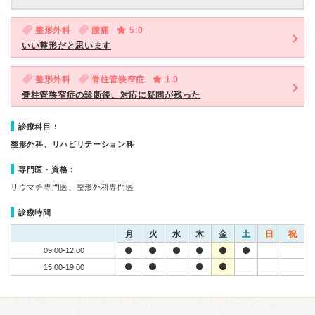
整形外科
腰痛
5.0
いい整形だと思います
整形外科
脊柱管狭窄症
1.0
脊柱管狭窄症の診断後、対応に疑問が残った
診療科目：
整形外科、リハビリテーション科
専門医・資格：
リウマチ専門医、整形外科専門医
診療時間
月
火
水
木
金
土
日
祝
09:00-12:00
15:00-19:00