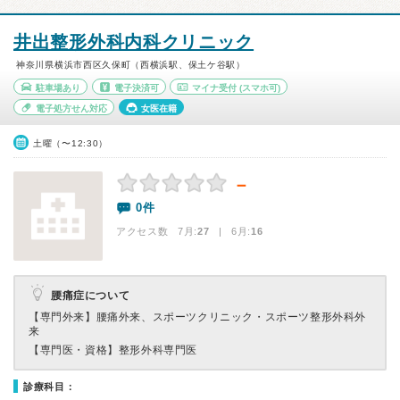
井出整形外科内科クリニック
神奈川県横浜市西区久保町（西横浜駅、保土ケ谷駅）
駐車場あり
電子決済可
マイナ受付
(スマホ可)
電子処方せん対応
女医在籍
土曜（〜12:30）
－
0件
アクセス数 7月:
27
| 6月:
16
腰痛症について
【専門外来】
腰痛外来、スポーツクリニック・スポーツ整形外科外
来
【専門医・資格】
整形外科専門医
診療科目：