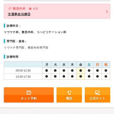
整形外科
4.0
交通事故治療③
診療科目：
リウマチ科、整形外科、リハビリテーション科
専門医・資格：
リウマチ専門医、整形外科専門医
診療時間
月
火
水
木
金
土
日
祝
09:00-12:30
13:30-17:30
ネット予約
電話
公式サイト