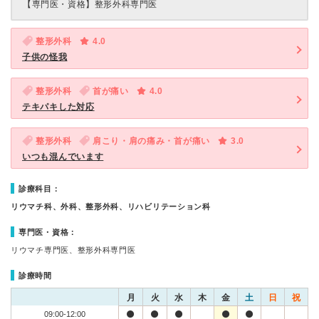
【専門医・資格】
整形外科専門医
整形外科
4.0
子供の怪我
整形外科
首が痛い
4.0
テキパキした対応
整形外科
肩こり・肩の痛み・首が痛い
3.0
いつも混んでいます
診療科目：
リウマチ科、外科、整形外科、リハビリテーション科
専門医・資格：
リウマチ専門医、整形外科専門医
診療時間
月
火
水
木
金
土
日
祝
09:00-12:00