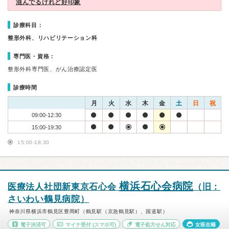
混んでるけれど好印象
診療科目：
整形外科、リハビリテーション科
専門医・資格：
整形外科専門医、がん治療認定医
診療時間
月
火
水
木
金
土
日
祝
09:00-12:30
15:00-19:30
15:00-18:30
横浜石心会病院
医療法人社団新東京石心会
（旧：
さいわい鶴見病院）
神奈川県横浜市鶴見区豊岡町（鶴見駅（京急鶴見駅）、国道駅）
電子決済可
マイナ受付
(スマホ可)
電子処方せん対応
女医在籍