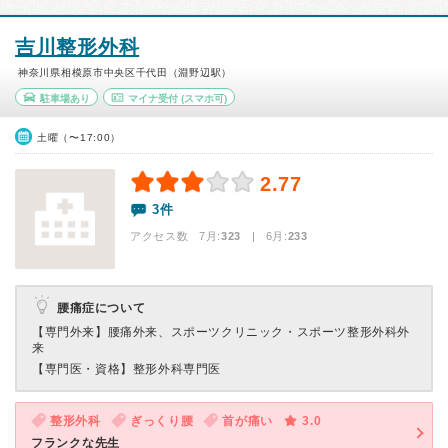
吉川整形外科
神奈川県相模原市中央区千代田（淵野辺駅）
駐車場あり
マイナ受付
(スマホ可)
土曜（〜17:00）
2.77
3件
アクセス数 7月:
323
| 6月:
233
腰痛症について
【専門外来】
腰痛外来、スポーツクリニック・スポーツ整形外科外
来
【専門医・資格】
整形外科専門医
整形外科
ぎっくり腰
首が痛い
3.0
フランクな先生