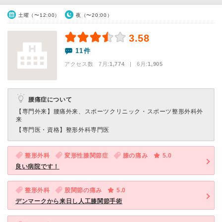
土曜（〜12:00）
夜（〜20:00）
3.58
11件
アクセス数 7月:
1,774
| 6月:
1,905
腰痛症について
【専門外来】
腰痛外来、スポーツクリニック・スポーツ整形外科外
来
【専門医・資格】
整形外科専門医
整形外科
変形性膝関節症
膝の痛み
5.0
良い病院です！
整形外科
股関節の痛み
5.0
デンマークから来日し人工膝関節手術