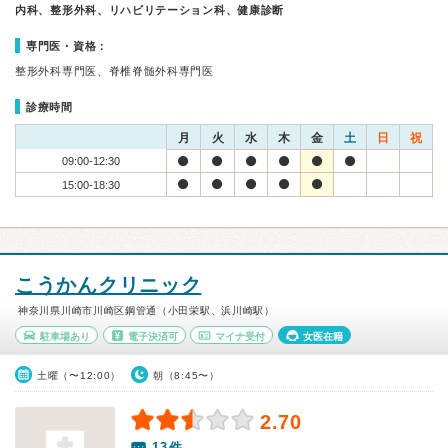
内科、整形外科、リハビリテーション科、健康診断
専門医・資格：
整形外科専門医、脊椎脊髄外科専門医
診療時間
月
火
水
木
金
土
日
祝
09:00-12:30
15:00-18:30
こうかんクリニック
神奈川県川崎市川崎区鋼管通（小田栄駅、浜川崎駅）
駐車場あり
電子決済可
マイナ受付
女医在籍
土曜（〜12:00）
朝（8:45〜）
2.70
13件