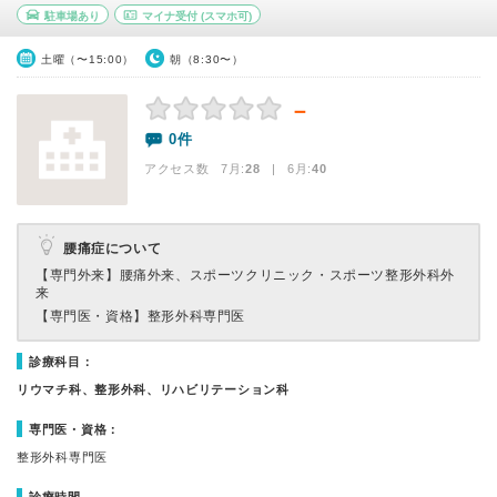
駐車場あり
マイナ受付
(スマホ可)
土曜（〜15:00）
朝（8:30〜）
－
0件
アクセス数 7月:
28
| 6月:
40
腰痛症について
【専門外来】
腰痛外来、スポーツクリニック・スポーツ整形外科外
来
【専門医・資格】
整形外科専門医
診療科目：
リウマチ科、整形外科、リハビリテーション科
専門医・資格：
整形外科専門医