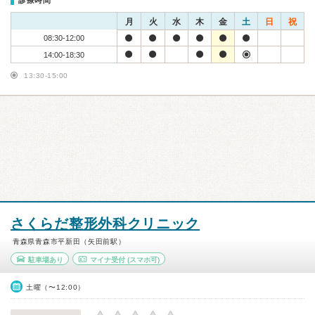
診療時間
月
火
水
木
金
土
日
祝
08:30-12:00
14:00-18:30
13:30-15:00
さくらだ整形外科クリニック
青森県青森市平新田（矢田前駅）
駐車場あり
マイナ受付
(スマホ可)
土曜（〜12:00）