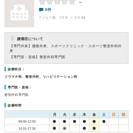
－
0件
アクセス数 7月:
9
| 6月:
26
腰痛症について
【専門外来】
腰痛外来、スポーツクリニック・スポーツ整形外科外
来
【専門医・資格】
整形外科専門医
診療科目：
リウマチ科、整形外科、リハビリテーション科
専門医・資格：
整形外科専門医
診療時間
月
火
水
木
金
土
日
祝
09:00-12:00
14:15-17:30