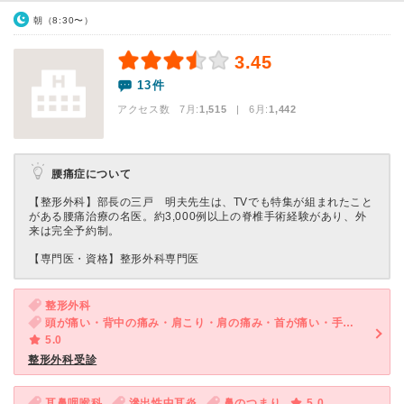
朝（8:30〜）
3.45
13件
アクセス数 7月:
1,515
| 6月:
1,442
腰痛症について
【整形外科】部長の三戸 明夫先生は、TVでも特集が組まれたこと
がある腰痛治療の名医。約3,000例以上の脊椎手術経験があり、外
来は完全予約制。
【専門医・資格】
整形外科専門医
整形外科
頭が痛い・背中の痛み・肩こり・肩の痛み・首が痛い・手足の関節が痛い・手足がしびれる
5.0
整形外科受診
耳鼻咽喉科
滲出性中耳炎
鼻のつまり
5.0