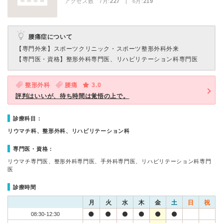
アクセス数 7月:
227
| 6月:
219
腰痛症について
【専門外来】
スポーツクリニック・スポーツ整形外科外来
【専門医・資格】
整形外科専門医、リハビリテーション科専門医
整形外科
腰痛
3.0
評判はいいが、待ち時間は覚悟の上で。
診療科目：
リウマチ科、整形外科、リハビリテーション科
専門医・資格：
リウマチ専門医、整形外科専門医、手外科専門医、リハビリテーション科専門
医
診療時間
月
火
水
木
金
土
日
祝
08:30-12:30