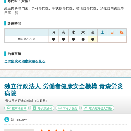
専門医・資格：
総合内科専門医、外科専門医、甲状腺専門医、循環器専門医、消化器内視鏡専
門医、脳…
診療時間
月
火
水
木
金
土
日
祝
09:00-17:00
治療実績
この病院の治療実績を見る
独立行政法人 労働者健康安全機構 青森労災
病院
青森県八戸市白銀町（白銀駅）
駐車場あり
電子決済可
マイナ受付
電子処方せん対応
朝（8:15〜）