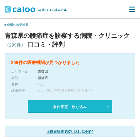
« 全国の検索結果
青森県の腰痛症を診察する病院・クリニック
口コミ・評判
（209件）
209件の医療機関が見つかりました
エリア・駅
青森県
病気
腰痛症
名称
なし
詳細条件
なし (曜日や時間帯を指定できます)
条件変更・絞り込み
土曜日診療で絞り込む (144件)