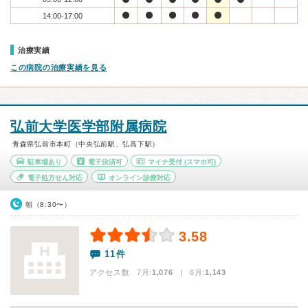
14:00-17:00
治療実績
この病院の治療実績を見る
弘前大学医学部附属病院
青森県弘前市本町（中央弘前駅、弘高下駅）
駐車場あり
電子決済可
マイナ受付
(スマホ可)
電子処方せん対応
オンライン診療対応
朝（8:30〜）
3.58
11件
アクセス数 7月:
1,076
| 6月:
1,143