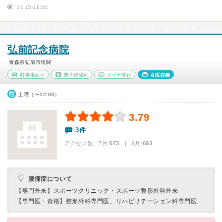
14:15-18:00
弘前記念病院
青森県弘前市境関
駐車場あり
電子決済可
マイナ受付
女医在籍
土曜（〜12:00）
3.79
3件
アクセス数 7月:
673
| 6月:
693
腰痛症について
【専門外来】
スポーツクリニック・スポーツ整形外科外来
【専門医・資格】
整形外科専門医、リハビリテーション科専門医