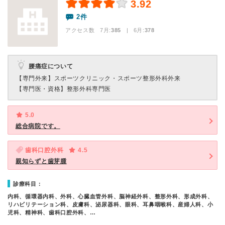
3.92
2件
アクセス数 7月:
385
| 6月:
378
腰痛症について
【専門外来】
スポーツクリニック・スポーツ整形外科外来
【専門医・資格】
整形外科専門医
5.0
総合病院です。
歯科口腔外科
4.5
親知らずと歯芽腫
診療科目：
内科、循環器内科、外科、心臓血管外科、脳神経外科、整形外科、形成外科、
リハビリテーション科、皮膚科、泌尿器科、眼科、耳鼻咽喉科、産婦人科、小
児科、精神科、歯科口腔外科、…