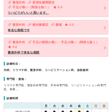
整形外科
変形性膝関節症
手足が痛い（関節を除く）
4.0
リハビリがいいと思います。
整形外科
慢性腰痛症
腰痛
4.0
有名な病院です
整形外科
手足の関節が痛い・手足が痛い（関節を除く）
4.0
整形外科で有名な病院
診療科目：
内科、リウマチ科、整形外科、リハビリテーション科、放射線科
専門医・資格：
リウマチ専門医、整形外科専門医、手外科専門医、リハビリテーション科専門
医、脊椎…
診療時間
月
火
水
木
金
土
日
祝
09:00-12:00