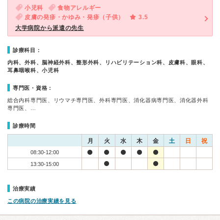
小児科
食物アレルギー
皮膚の発疹・かゆみ・発疹（子供）
3.5
大学病院から派遣の先生
診療科目：
内科、外科、脳神経外科、整形外科、リハビリテーション科、皮膚科、眼科、
耳鼻咽喉科、小児科
専門医・資格：
総合内科専門医、リウマチ専門医、外科専門医、消化器病専門医、消化器外科
専門医、…
診療時間
月
火
水
木
金
土
日
祝
08:30-12:00
13:30-15:00
治療実績
この病院の治療実績を見る