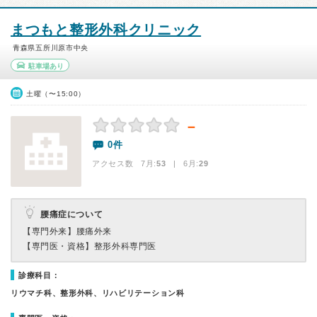
まつもと整形外科クリニック
青森県五所川原市中央
駐車場あり
土曜（〜15:00）
－
0件
アクセス数 7月:
53
| 6月:
29
腰痛症について
【専門外来】
腰痛外来
【専門医・資格】
整形外科専門医
診療科目：
リウマチ科、整形外科、リハビリテーション科