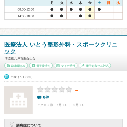
月
火
水
木
金
土
日
祝
08:30-12:00
14:30-18:00
医療法人 いとう整形外科・スポーツクリニ
ック
青森県八戸市東白山台
駐車場あり
電子決済可
マイナ受付
電子処方せん対応
土曜（〜12:30）
－
0件
アクセス数 7月:
34
| 6月:
34
腰痛症について