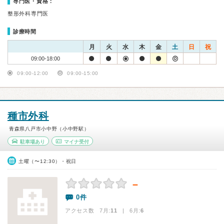
専門医・資格：
整形外科専門医
診療時間
月
火
水
木
金
土
日
祝
09:00-18:00
09:00-12:00
09:00-15:00
種市外科
青森県八戸市小中野（小中野駅）
駐車場あり
マイナ受付
土曜（〜12:30）・祝日
－
0件
アクセス数 7月:
11
| 6月:
6