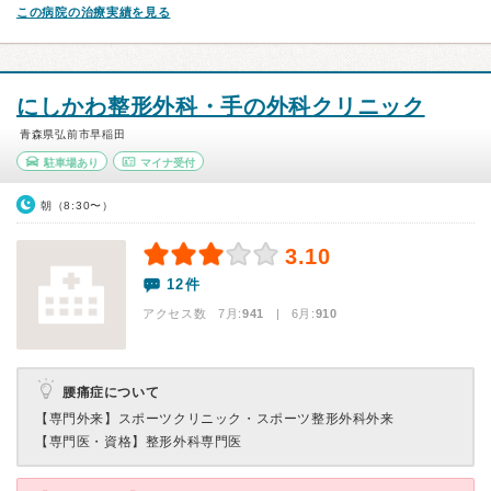
この病院の治療実績を見る
にしかわ整形外科・手の外科クリニック
青森県弘前市早稲田
駐車場あり
マイナ受付
朝（8:30〜）
3.10
12件
アクセス数 7月:
941
| 6月:
910
腰痛症について
【専門外来】
スポーツクリニック・スポーツ整形外科外来
【専門医・資格】
整形外科専門医