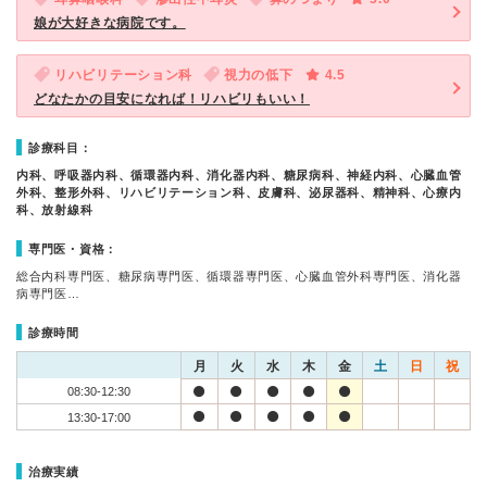
娘が大好きな病院です。
リハビリテーション科
視力の低下
4.5
どなたかの目安になれば！リハビリもいい！
診療科目：
内科、呼吸器内科、循環器内科、消化器内科、糖尿病科、神経内科、心臓血管
外科、整形外科、リハビリテーション科、皮膚科、泌尿器科、精神科、心療内
科、放射線科
専門医・資格：
総合内科専門医、糖尿病専門医、循環器専門医、心臓血管外科専門医、消化器
病専門医…
診療時間
月
火
水
木
金
土
日
祝
08:30-12:30
13:30-17:00
治療実績