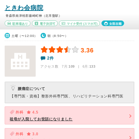
ときわ会病院
青森県南津軽郡藤崎町榊（北常盤駅）
駐車場あり
電子決済可
マイナ受付
(スマホ可)
女医在籍
土曜（〜12:00）
朝（8:50〜）
3.36
2件
アクセス数 7月:
109
| 6月:
133
腰痛症について
【専門医・資格】
整形外科専門医、リハビリテーション科専門医
外科
4.5
祖母が入院してお世話になりました
外科
3.0