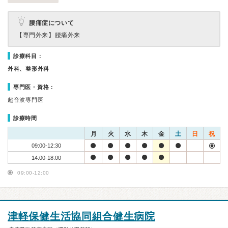
腰痛症について
【専門外来】
腰痛外来
診療科目：
外科、整形外科
専門医・資格：
超音波専門医
診療時間
月
火
水
木
金
土
日
祝
09:00-12:30
14:00-18:00
09:00-12:00
津軽保健生活協同組合健生病院