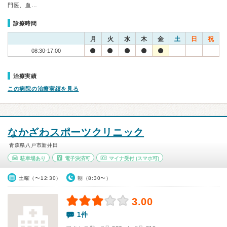
門医、血…
診療時間
月
火
水
木
金
土
日
祝
08:30-17:00
治療実績
この病院の治療実績を見る
なかざわスポーツクリニック
青森県八戸市新井田
駐車場あり
電子決済可
マイナ受付
(スマホ可)
土曜（〜12:30）
朝（8:30〜）
3.00
1件