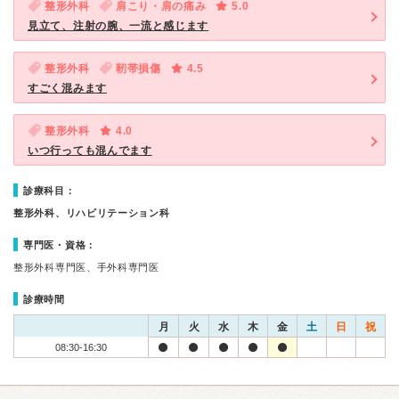
整形外科
肩こり・肩の痛み
5.0
見立て、注射の腕、一流と感じます
整形外科
靭帯損傷
4.5
すごく混みます
整形外科
4.0
いつ行っても混んでます
診療科目：
整形外科、リハビリテーション科
専門医・資格：
整形外科専門医、手外科専門医
診療時間
月
火
水
木
金
土
日
祝
08:30-16:30