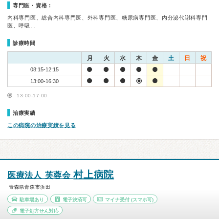
専門医・資格：
内科専門医、総合内科専門医、外科専門医、糖尿病専門医、内分泌代謝科専門
医、呼吸…
診療時間
月
火
水
木
金
土
日
祝
08:15-12:15
13:00-16:30
13:00-17:00
治療実績
この病院の治療実績を見る
村上病院
医療法人 芙蓉会
青森県青森市浜田
駐車場あり
電子決済可
マイナ受付
(スマホ可)
電子処方せん対応