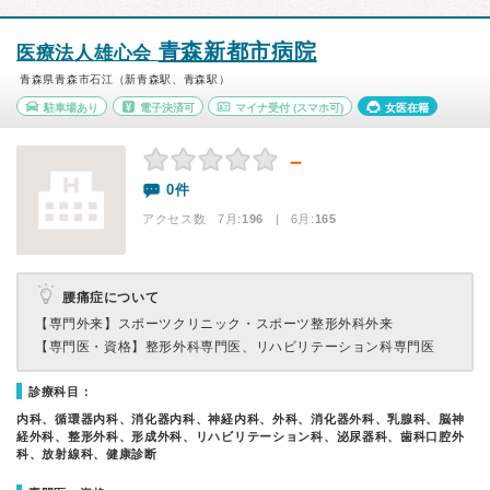
青森新都市病院
医療法人雄心会
青森県青森市石江（新青森駅、青森駅）
駐車場あり
電子決済可
マイナ受付
(スマホ可)
女医在籍
－
0件
アクセス数 7月:
196
| 6月:
165
腰痛症について
【専門外来】
スポーツクリニック・スポーツ整形外科外来
【専門医・資格】
整形外科専門医、リハビリテーション科専門医
診療科目：
内科、循環器内科、消化器内科、神経内科、外科、消化器外科、乳腺科、脳神
経外科、整形外科、形成外科、リハビリテーション科、泌尿器科、歯科口腔外
科、放射線科、健康診断