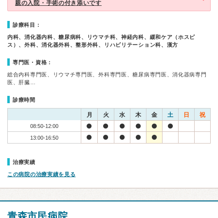
親の入院・手術の付き添いです
診療科目：
内科、消化器内科、糖尿病科、リウマチ科、神経内科、緩和ケア（ホスピ
ス）、外科、消化器外科、整形外科、リハビリテーション科、漢方
専門医・資格：
総合内科専門医、リウマチ専門医、外科専門医、糖尿病専門医、消化器病専門
医、肝臓…
診療時間
月
火
水
木
金
土
日
祝
08:50-12:00
13:00-16:50
治療実績
この病院の治療実績を見る
青森市民病院