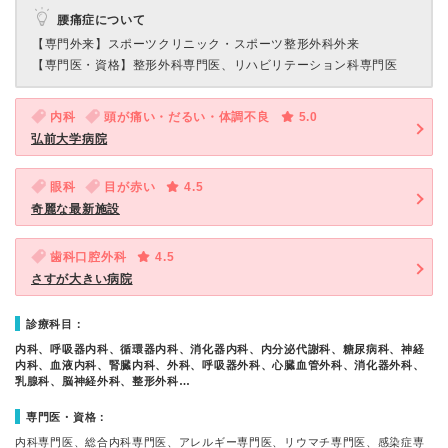
腰痛症について
【専門外来】
スポーツクリニック・スポーツ整形外科外来
【専門医・資格】
整形外科専門医、リハビリテーション科専門医
内科
頭が痛い・だるい・体調不良
5.0
弘前大学病院
眼科
目が赤い
4.5
奇麗な最新施設
歯科口腔外科
4.5
さすが大きい病院
診療科目：
内科、呼吸器内科、循環器内科、消化器内科、内分泌代謝科、糖尿病科、神経
内科、血液内科、腎臓内科、外科、呼吸器外科、心臓血管外科、消化器外科、
乳腺科、脳神経外科、整形外科…
専門医・資格：
内科専門医、総合内科専門医、アレルギー専門医、リウマチ専門医、感染症専