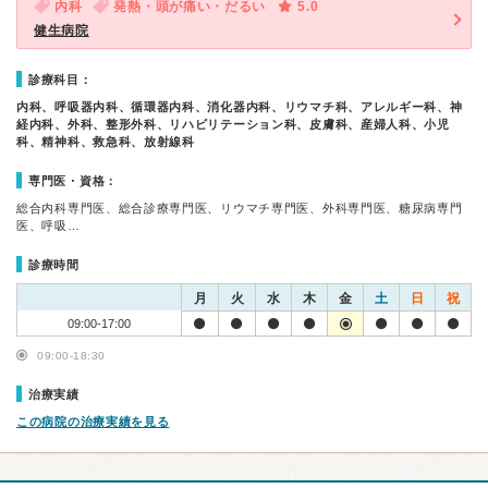
内科
発熱・頭が痛い・だるい
5.0
健生病院
診療科目：
内科、呼吸器内科、循環器内科、消化器内科、リウマチ科、アレルギー科、神
経内科、外科、整形外科、リハビリテーション科、皮膚科、産婦人科、小児
科、精神科、救急科、放射線科
専門医・資格：
総合内科専門医、総合診療専門医、リウマチ専門医、外科専門医、糖尿病専門
医、呼吸…
診療時間
月
火
水
木
金
土
日
祝
09:00-17:00
09:00-18:30
治療実績
この病院の治療実績を見る