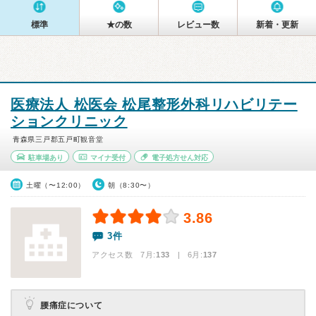
標準
★の数
レビュー数
新着・更新
医療法人 松医会 松尾整形外科リハビリテー
ションクリニック
青森県三戸郡五戸町観音堂
駐車場あり
マイナ受付
電子処方せん対応
土曜（〜12:00）
朝（8:30〜）
3.86
3件
アクセス数 7月:
133
| 6月:
137
腰痛症について