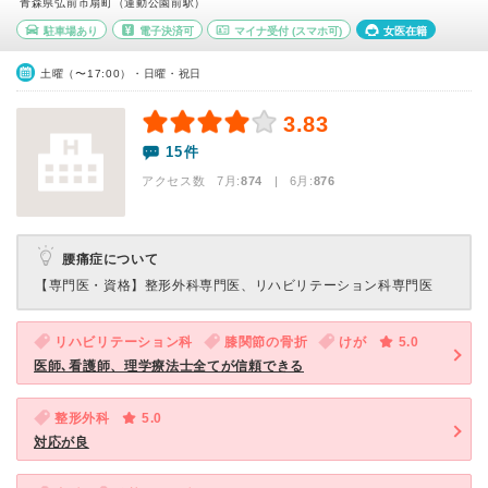
青森県弘前市扇町（運動公園前駅）
駐車場あり
電子決済可
マイナ受付
(スマホ可)
女医在籍
土曜（〜17:00）・日曜・祝日
3.83
15件
アクセス数 7月:
874
| 6月:
876
腰痛症について
【専門医・資格】
整形外科専門医、リハビリテーション科専門医
リハビリテーション科
膝関節の骨折
けが
5.0
医師､看護師、理学療法士全てが信頼できる
整形外科
5.0
対応が良