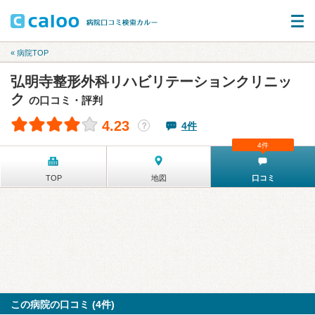
« 病院TOP
弘明寺整形外科リハビリテーションクリニッ
ク
の口コミ・評判
4.23
4件
？
4件
TOP
地図
口コミ
この病院の口コミ (4件)