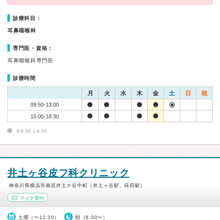
診療科目：
耳鼻咽喉科
専門医・資格：
耳鼻咽喉科専門医
診療時間
月
火
水
木
金
土
日
祝
09:50-13:00
15:00-18:30
09:50-14:00
井土ヶ谷皮フ科クリニック
神奈川県横浜市南区井土ケ谷中町（井土ヶ谷駅、蒔田駅）
マイナ受付
土曜（〜12:30）
朝（8:30〜）