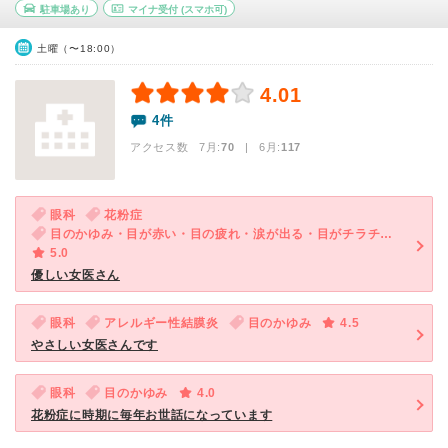
駐車場あり
マイナ受付
(スマホ可)
土曜（〜18:00）
4.01
4件
アクセス数 7月:
70
| 6月:
117
眼科
花粉症
目のかゆみ・目が赤い・目の疲れ・涙が出る・目がチラチラする
5.0
優しい女医さん
眼科
アレルギー性結膜炎
目のかゆみ
4.5
やさしい女医さんです
眼科
目のかゆみ
4.0
花粉症に時期に毎年お世話になっています