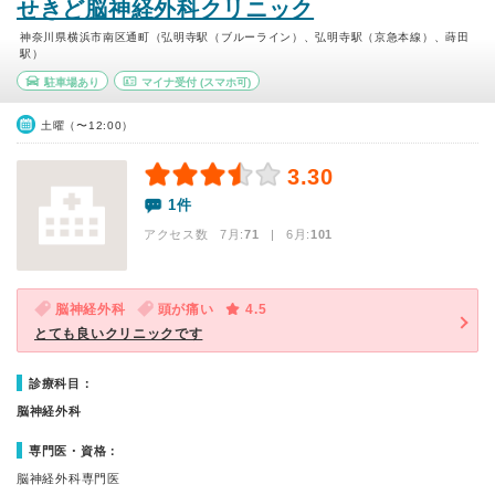
せきど脳神経外科クリニック
神奈川県横浜市南区通町（弘明寺駅（ブルーライン）、弘明寺駅（京急本線）、蒔田
駅）
駐車場あり
マイナ受付
(スマホ可)
土曜（〜12:00）
3.30
1件
アクセス数 7月:
71
| 6月:
101
脳神経外科
頭が痛い
4.5
とても良いクリニックです
診療科目：
脳神経外科
専門医・資格：
脳神経外科専門医