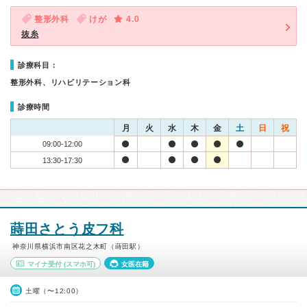
整形外科
けが
4.0
抜糸
診療科目：
整形外科、リハビリテーション科
診療時間
月
火
水
木
金
土
日
祝
09:00-12:00
13:30-17:30
蒔田さとう皮フ科
神奈川県横浜市南区花之木町（蒔田駅）
マイナ受付
(スマホ可)
女医在籍
土曜（〜12:00）