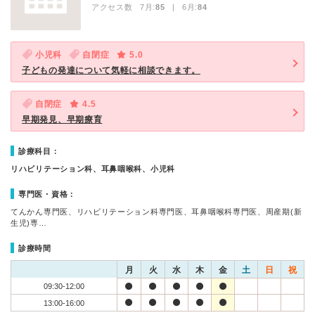
アクセス数 7月:
85
| 6月:
84
小児科
自閉症
5.0
子どもの発達について気軽に相談できます。
自閉症
4.5
早期発見、早期療育
診療科目：
リハビリテーション科、耳鼻咽喉科、小児科
専門医・資格：
てんかん専門医、リハビリテーション科専門医、耳鼻咽喉科専門医、周産期(新
生児)専…
診療時間
月
火
水
木
金
土
日
祝
09:30-12:00
13:00-16:00