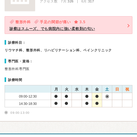
アクセス数 7月:
326
| 6月:
317
整形外科
手足の関節が痛い
3.5
診察はスムーズ、でも病院内に強い柔軟剤の匂い
診療科目：
リウマチ科、整形外科、リハビリテーション科、ペインクリニック
専門医・資格：
整形外科専門医
診療時間
月
火
水
木
金
土
日
祝
09:00-12:30
14:30-18:30
09:00-13:00