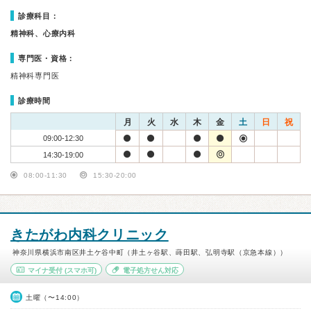
診療科目：
精神科、心療内科
専門医・資格：
精神科専門医
診療時間
月
火
水
木
金
土
日
祝
09:00-12:30
14:30-19:00
08:00-11:30
15:30-20:00
きたがわ内科クリニック
神奈川県横浜市南区井土ケ谷中町（井土ヶ谷駅、蒔田駅、弘明寺駅（京急本線））
マイナ受付
(スマホ可)
電子処方せん対応
土曜（〜14:00）