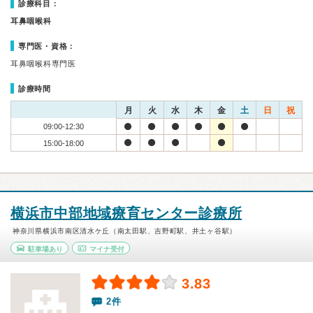
診療科目：
耳鼻咽喉科
専門医・資格：
耳鼻咽喉科専門医
診療時間
月
火
水
木
金
土
日
祝
09:00-12:30
15:00-18:00
横浜市中部地域療育センター診療所
神奈川県横浜市南区清水ケ丘（南太田駅、吉野町駅、井土ヶ谷駅）
駐車場あり
マイナ受付
3.83
2件