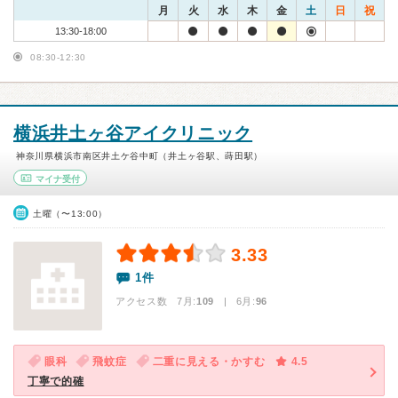
月
火
水
木
金
土
日
祝
13:30-18:00
08:30-12:30
横浜井土ヶ谷アイクリニック
神奈川県横浜市南区井土ケ谷中町（井土ヶ谷駅、蒔田駅）
マイナ受付
土曜（〜13:00）
3.33
1件
アクセス数 7月:
109
| 6月:
96
眼科
飛蚊症
二重に見える・かすむ
4.5
丁寧で的確