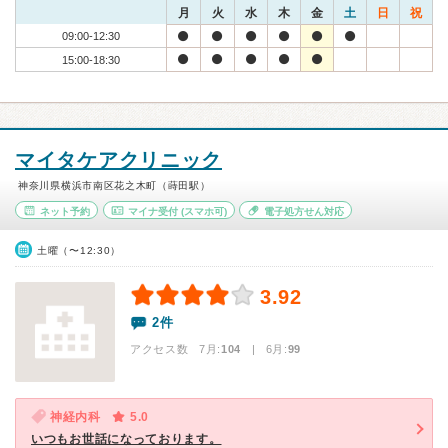
月
火
水
木
金
土
日
祝
09:00-12:30
15:00-18:30
マイタケアクリニック
神奈川県横浜市南区花之木町（蒔田駅）
ネット予約
マイナ受付
(スマホ可)
電子処方せん対応
土曜（〜12:30）
3.92
2件
アクセス数 7月:
104
| 6月:
99
神経内科
5.0
いつもお世話になっております。