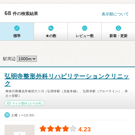
68
件の検索結果
表示順について
標準
★の数
レビュー数
新着・更新
駅周辺
弘明寺整形外科リハビリテーションクリニッ
ク
神奈川県横浜市南区六ツ川（弘明寺駅（京急本線）、弘明寺駅（ブルーライン）、井
土ヶ谷駅）
マイナ受付
(スマホ可)
土曜（〜12:30）
4.23