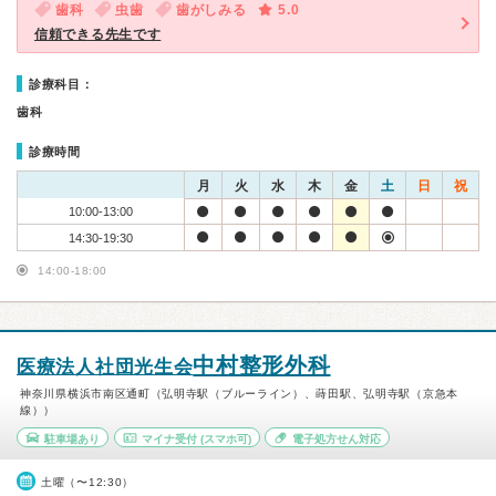
歯科
虫歯
歯がしみる
5.0
信頼できる先生です
診療科目：
歯科
診療時間
月
火
水
木
金
土
日
祝
10:00-13:00
14:30-19:30
14:00-18:00
中村整形外科
医療法人社団光生会
神奈川県横浜市南区通町（弘明寺駅（ブルーライン）、蒔田駅、弘明寺駅（京急本
線））
駐車場あり
マイナ受付
(スマホ可)
電子処方せん対応
土曜（〜12:30）