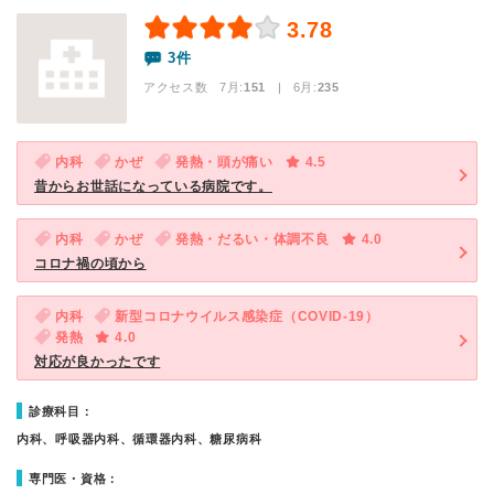
3.78
3件
アクセス数 7月:
151
| 6月:
235
内科
かぜ
発熱・頭が痛い
4.5
昔からお世話になっている病院です。
内科
かぜ
発熱・だるい・体調不良
4.0
コロナ禍の頃から
内科
新型コロナウイルス感染症（COVID-19）
発熱
4.0
対応が良かったです
診療科目：
内科、呼吸器内科、循環器内科、糖尿病科
専門医・資格：