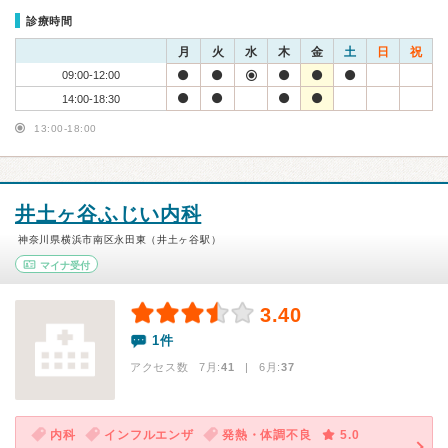
診療時間
月
火
水
木
金
土
日
祝
09:00-12:00
14:00-18:30
13:00-18:00
井土ヶ谷ふじい内科
神奈川県横浜市南区永田東（井土ヶ谷駅）
マイナ受付
3.40
1件
アクセス数 7月:
41
| 6月:
37
内科
インフルエンザ
発熱・体調不良
5.0