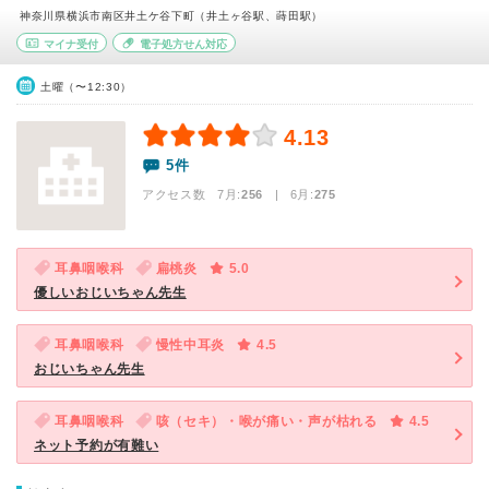
神奈川県横浜市南区井土ケ谷下町（井土ヶ谷駅、蒔田駅）
マイナ受付
電子処方せん対応
土曜（〜12:30）
4.13
5件
アクセス数 7月:
256
| 6月:
275
耳鼻咽喉科
扁桃炎
5.0
優しいおじいちゃん先生
耳鼻咽喉科
慢性中耳炎
4.5
おじいちゃん先生
耳鼻咽喉科
咳（セキ）・喉が痛い・声が枯れる
4.5
ネット予約が有難い