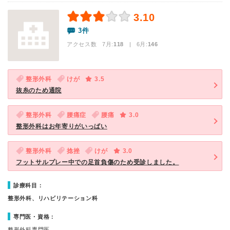
3.10
3件
アクセス数 7月:
118
| 6月:
146
整形外科
けが
3.5
抜糸のため通院
整形外科
腰痛症
腰痛
3.0
整形外科はお年寄りがいっぱい
整形外科
捻挫
けが
3.0
フットサルプレー中での足首負傷のため受診しました。
診療科目：
整形外科、リハビリテーション科
専門医・資格：
整形外科専門医