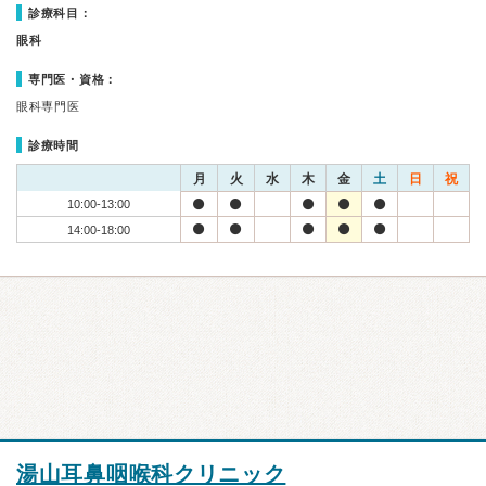
診療科目：
眼科
専門医・資格：
眼科専門医
診療時間
月
火
水
木
金
土
日
祝
10:00-13:00
14:00-18:00
湯山耳鼻咽喉科クリニック