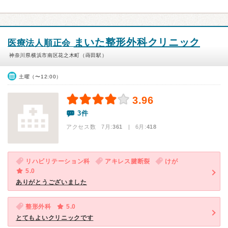
まいた整形外科クリニック
医療法人順正会
神奈川県横浜市南区花之木町（蒔田駅）
土曜（〜12:00）
3.96
3件
アクセス数 7月:
361
| 6月:
418
リハビリテーション科
アキレス腱断裂
けが
5.0
ありがとうございました
整形外科
5.0
とてもよいクリニックです