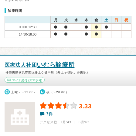
診療時間
月
火
水
木
金
土
日
祝
09:00-12:30
14:30-18:00
いむら診療所
医療法人社団
神奈川県横浜市南区井土ケ谷中町（井土ヶ谷駅、蒔田駅）
マイナ受付
(スマホ可)
土曜（〜12:00）
夜（〜20:00）
3.33
3件
アクセス数 7月:
43
| 6月:
63