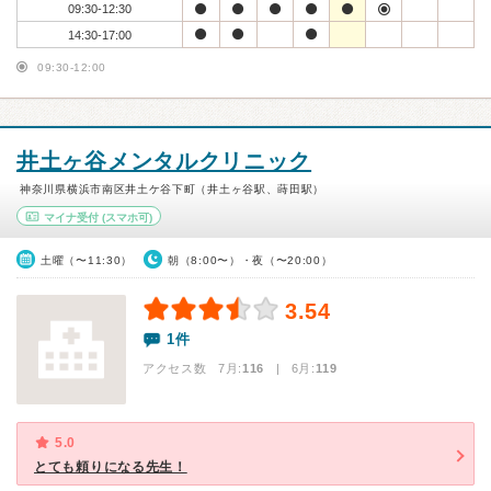
09:30-12:30
14:30-17:00
09:30-12:00
井土ヶ谷メンタルクリニック
神奈川県横浜市南区井土ケ谷下町（井土ヶ谷駅、蒔田駅）
マイナ受付
(スマホ可)
土曜（〜11:30）
朝（8:00〜）・夜（〜20:00）
3.54
1件
アクセス数 7月:
116
| 6月:
119
5.0
とても頼りになる先生！