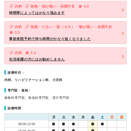
内科
発熱・頭が痛い・体調不良
4.0
時間帯によってはかなり混みます
内科
発熱・だるい・咳（セキ）・喉が痛い・体調不良
3.5
事前来院予約で待ち時間がかなり短くなりました
内科
3.0
生活保護の方にはお勧めしません
診療科目：
内科、リハビリテーション科、小児科
専門医・資格：
麻酔科専門医、救急科専門医、漢方専門医
診療時間
月
火
水
木
金
土
日
祝
09:00-12:00