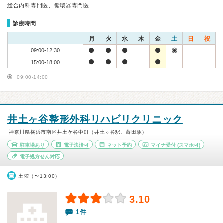
総合内科専門医、循環器専門医
診療時間
月
火
水
木
金
土
日
祝
09:00-12:30
15:00-18:00
09:00-14:00
井土ヶ谷整形外科リハビリクリニック
神奈川県横浜市南区井土ケ谷中町（井土ヶ谷駅、蒔田駅）
駐車場あり
電子決済可
ネット予約
マイナ受付
(スマホ可)
電子処方せん対応
土曜（〜13:00）
3.10
1件