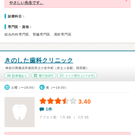
やさしい先生です。
診療科目：
専門医・資格：
総合内科専門医、腎臓専門医、透析専門医
きのした歯科クリニック
神奈川県横浜市南区井土ケ谷中町（井土ヶ谷駅、蒔田駅）
駐車場あり
電子決済可
マイナ受付
(スマホ可)
土曜（〜18:00）
夜（〜19:30）
3.40
1件
アクセス数 7月:
20
| 6月:
31