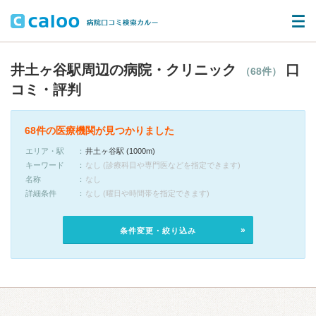
井土ヶ谷駅周辺の病院・クリニック
口
（68件）
コミ・評判
68件の医療機関が見つかりました
エリア・駅
井土ヶ谷駅 (1000m)
キーワード
なし (診療科目や専門医などを指定できます)
名称
なし
詳細条件
なし (曜日や時間帯を指定できます)
条件変更・絞り込み