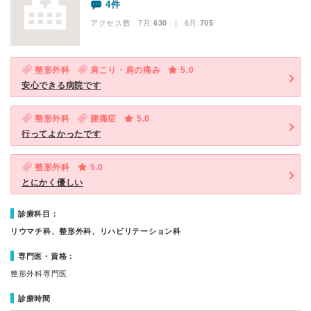
4件
アクセス数 7月:
630
| 6月:
705
整形外科
肩こり・肩の痛み
5.0
安心できる病院です
整形外科
腰痛症
5.0
行ってよかったです
整形外科
5.0
とにかく優しい
診療科目：
リウマチ科、整形外科、リハビリテーション科
専門医・資格：
整形外科専門医
診療時間