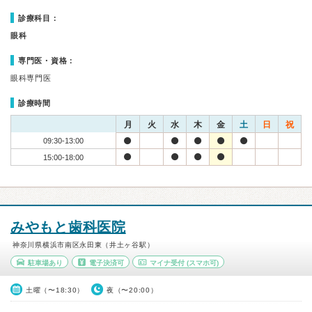
診療科目：
眼科
専門医・資格：
眼科専門医
診療時間
月
火
水
木
金
土
日
祝
09:30-13:00
15:00-18:00
みやもと歯科医院
神奈川県横浜市南区永田東（井土ヶ谷駅）
駐車場あり
電子決済可
マイナ受付
(スマホ可)
土曜（〜18:30）
夜（〜20:00）