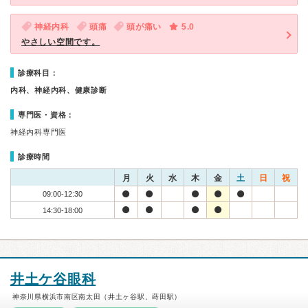
神経内科
頭痛
頭が痛い
5.0
やさしい空間です。
診療科目：
内科、神経内科、健康診断
専門医・資格：
神経内科専門医
診療時間
月
火
水
木
金
土
日
祝
09:00-12:30
14:30-18:00
井土ケ谷眼科
神奈川県横浜市南区南太田（井土ヶ谷駅、蒔田駅）