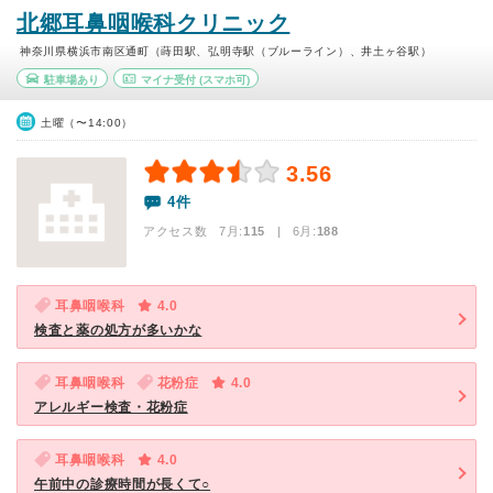
北郷耳鼻咽喉科クリニック
神奈川県横浜市南区通町（蒔田駅、弘明寺駅（ブルーライン）、井土ヶ谷駅）
駐車場あり
マイナ受付
(スマホ可)
土曜（〜14:00）
3.56
4件
アクセス数 7月:
115
| 6月:
188
耳鼻咽喉科
4.0
検査と薬の処方が多いかな
耳鼻咽喉科
花粉症
4.0
アレルギー検査・花粉症
耳鼻咽喉科
4.0
午前中の診療時間が長くて○