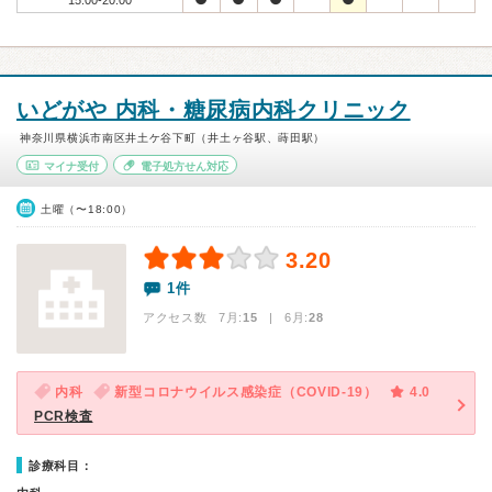
15:00-20:00
いどがや 内科・糖尿病内科クリニック
神奈川県横浜市南区井土ケ谷下町（井土ヶ谷駅、蒔田駅）
マイナ受付
電子処方せん対応
土曜（〜18:00）
3.20
1件
アクセス数 7月:
15
| 6月:
28
内科
新型コロナウイルス感染症（COVID-19）
4.0
PCR検査
診療科目：