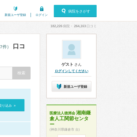
病院をさがす
新規ユーザ登録
ログイン
182,226
病院・
264,163
口コミ
口コ
37件）
ゲスト
さん
ログインしてください
新規ユーザ登録
絞り込み »
湘南鎌
医療法人徳洲会
倉人工関節センタ
ー
(神奈川県鎌倉市 台)