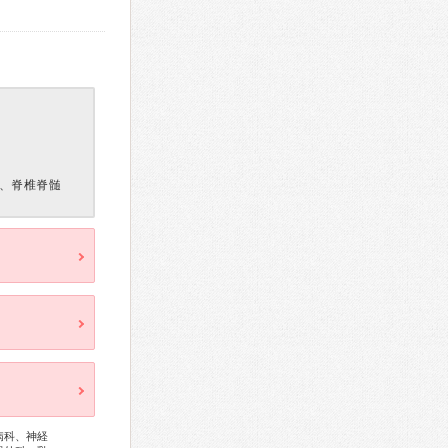
、脊椎脊髄
病科、神経