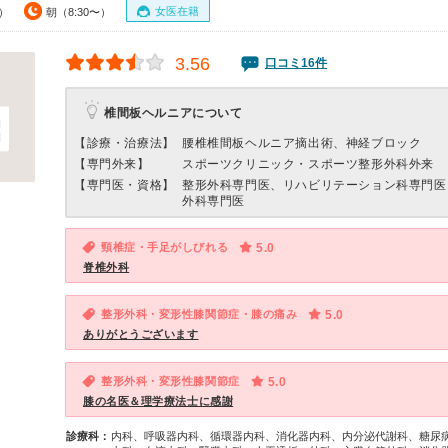
女医在籍
0）
朝（8:30〜）
3.56
口コミ16件
椎間板ヘルニアについて
【診療・治療法】
腰椎椎間板ヘルニア摘出術、神経ブロック
【専門外来】
スポーツクリニック・スポーツ整形外科外来
【専門医・資格】
整形外科専門医、リハビリテーション科専門医
外科専門医
頸椎症・手足がしびれる
5.0
脊椎外科
整形外科・変形性膝関節症・膝の痛み
5.0
ありがとうございます
整形外科・変形性膝関節症
5.0
膝の名医＆理学療法士に感謝
診療科：
内科、呼吸器内科、循環器内科、消化器内科、内分泌代謝科、糖尿