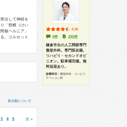
が突出して神経を
より「頸椎（けい
4.36
椎間板ヘルニア」
する。コルセット
0件
255件
鎌倉市台の人工関節専門
整形外科。専門医在籍。
リハビリ・セカンドオピ
ニオン。駐車場完備。無
料送迎あり。
診療科目：
整形外科、リハビリ
テーション科
表示順について
3
4
5
…
次 »