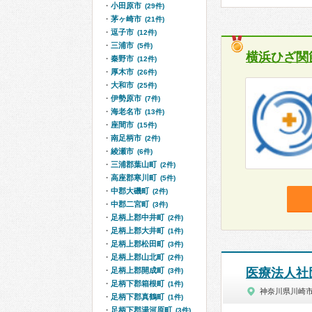
小田原市
(29件)
茅ヶ崎市
(21件)
逗子市
(12件)
三浦市
(5件)
横浜ひざ関
秦野市
(12件)
厚木市
(26件)
大和市
(25件)
伊勢原市
(7件)
海老名市
(13件)
座間市
(15件)
南足柄市
(2件)
綾瀬市
(6件)
三浦郡葉山町
(2件)
高座郡寒川町
(5件)
中郡大磯町
(2件)
中郡二宮町
(3件)
足柄上郡中井町
(2件)
足柄上郡大井町
(1件)
足柄上郡松田町
(3件)
足柄上郡山北町
(2件)
足柄上郡開成町
医療法人社
(3件)
足柄下郡箱根町
(1件)
神奈川県川崎
足柄下郡真鶴町
(1件)
足柄下郡湯河原町
(3件)