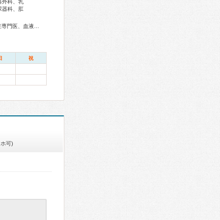
器外科、乳
尿器科、肛
総合内科専門医、アレルギー専門医、リウマチ専門医、感染症専門医、血液専門医、外科専門医、糖尿病専門医、呼吸器専門医、呼吸器外科専門医、気管支鏡専門医、循環器専門医、消化器病専門医、消化器外科専門医、肝臓専門医、消化器内視鏡専門医、泌尿器科専門医、腎臓専門医、透析専門医、神経内科専門医、整形外科専門医、リハビリテーション科専門医、脊椎内視鏡下手術技術認定医、脊椎脊髄外科専門医、皮膚科専門医、眼科専門医、耳鼻咽喉科専門医、めまい相談医、産婦人科専門医、婦人科腫瘍専門医、女性ヘルスケア専門医、小児科専門医、精神科専門医、麻酔科専門医、細胞診専門医、病理専門医、放射線科専門医、臨床遺伝専門医、救急科専門医、がん治療認定医、日本睡眠学会専門医
日
祝
ホ可)