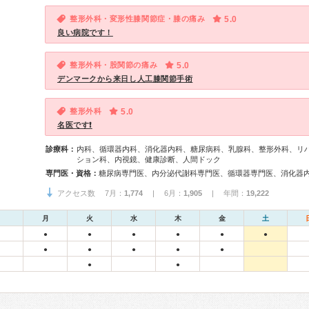
整形外科・変形性膝関節症・膝の痛み
5.0
良い病院です！
整形外科・股関節の痛み
5.0
デンマークから来日し人工膝関節手術
整形外科
5.0
名医です❗
診療科：
内科、循環器内科、消化器内科、糖尿病科、乳腺科、整形外科、リ
ション科、内視鏡、健康診断、人間ドック
専門医・資格：
アクセス数 7月：
1,774
| 6月：
1,905
| 年間：
19,222
月
火
水
木
金
土
●
●
●
●
●
●
●
●
●
●
●
●
●