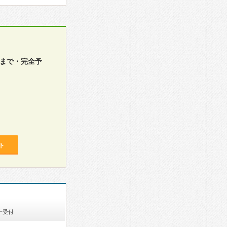
時まで・完全予
ト
ナ受付