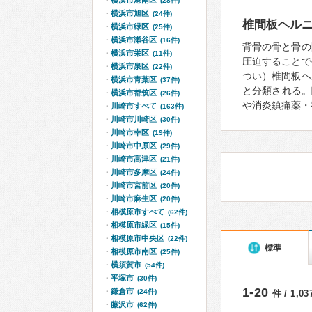
横浜市港南区
(28件)
横浜市旭区
(24件)
椎間板ヘル
横浜市緑区
(25件)
横浜市瀬谷区
(16件)
背骨の骨と骨の
横浜市栄区
(11件)
圧迫することで
横浜市泉区
(22件)
つい）椎間板ヘ
横浜市青葉区
(37件)
と分類される。
横浜市都筑区
(26件)
や消炎鎮痛薬・
川崎市すべて
(163件)
川崎市川崎区
(30件)
川崎市幸区
(19件)
川崎市中原区
(29件)
川崎市高津区
(21件)
川崎市多摩区
(24件)
川崎市宮前区
(20件)
川崎市麻生区
(20件)
相模原市すべて
(62件)
相模原市緑区
(15件)
相模原市中央区
(22件)
標準
相模原市南区
(25件)
横須賀市
(54件)
平塚市
(30件)
1-20
鎌倉市
(24件)
件 / 1,0
藤沢市
(62件)