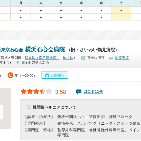
月
火
水
木
金
土
●
●
●
●
●
●
●
●
●
●
●
横浜石心会病院
新東京石心会
（旧：さいわい鶴見病院）
市鶴見区豊岡町（
鶴見駅（京急鶴見駅）
、
国道駅
）
電子決済可
治療実績
マホ可)
電子処方せん対応
女医在籍
0）
夜（〜20:00）
3.58
口コミ11件
椎間板ヘルニアについて
【診療・治療法】
腰椎椎間板ヘルニア摘出術、神経ブロック
【専門外来】
腰痛外来、スポーツクリニック・スポーツ整形
【専門医・資格】
整形外科専門医、脊椎脊髄外科専門医、ペイン
専門医