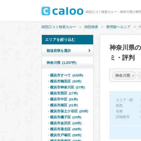
病院口コミ検索カルー - 神奈川県の椎
病院口コミ検索カルー
病院検索
椎間板ヘルニア
エリアを絞り込む
神奈川県
都道府県を選択
ミ・評判
神奈川県
(1,037件)
×
神奈川県
横浜市すべて
(438件)
横浜市鶴見区
(30件)
横浜市神奈川区
(27件)
横浜市西区
(17件)
横浜市中区
(31件)
エリア・駅
横浜市南区
(21件)
病気
横浜市保土ケ谷区
名称
(20件)
詳細条件
横浜市磯子区
(19件)
横浜市金沢区
(18件)
横浜市港北区
(38件)
横浜市戸塚区
(28件)