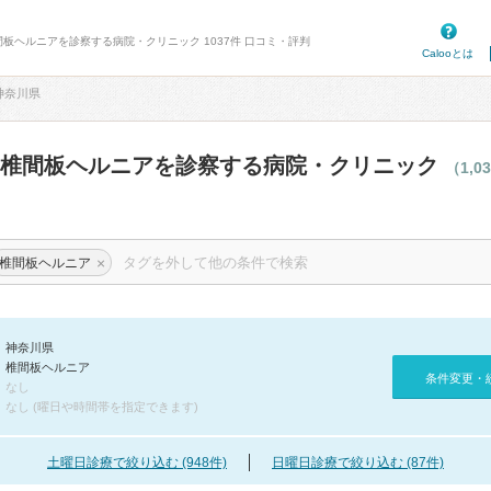
間板ヘルニアを診察する病院・クリニック 1037件 口コミ・評判
Calooとは
神奈川県
の椎間板ヘルニアを診察する病院・クリニック
（1,0
×
椎間板ヘルニア
神奈川県
椎間板ヘルニア
条件変更・
なし
なし (曜日や時間帯を指定できます)
土曜日診療で絞り込む (948件)
日曜日診療で絞り込む (87件)