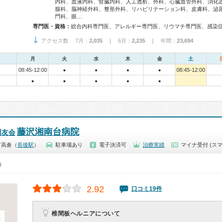
内科、血液内科、腎臓内科、人工透析、外科、心臓血管外科、消化
腺科、脳神経外科、整形外科、リハビリテーション科、皮膚科、泌
門科、眼…
専門医・資格：
アクセス数 7月：
2,035
| 6月：
2,235
| 年間：
23,694
月
火
水
木
金
土
08:45-12:00
08:45-12:00
●
●
●
●
●
●
●
●
●
藤沢湘南台病院
同友会
市高倉（
長後駅
）
駐車場あり
電子決済可
治療実績
マイナ受付 (スマ
0）
2.92
口コミ19件
椎間板ヘルニアについて