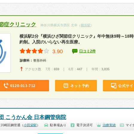
節症クリニック
神奈川県横浜市西区 北幸（
横浜駅
）
横浜駅2分『横浜ひざ関節症クリニック』年中無休9時～18
約制。入院のいらない再生医療。
3.90
口コミ2件
診療科：
整形外科
アクセス数 7月：
659
| 6月：
447
| 年間：
3,835
0120-013-712
ネット予約
公式サイ
団 こうかん会 日本鋼管病院
市川崎区鋼管通（
小田栄駅
）
駐車場あり
電子決済可
治療実績
マイ