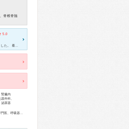
、脊椎脊髄
5.0
母が整形外科、5階病棟に、2024年11月11日から12月5日まで入院しました。 看護師さん達は、とても素晴らしくて、大変感謝しています。母がトイレに行きたい時、素早く来てくれて、とてもうれしいと母
、腎臓内
化器外科、
、泌尿器
総合内科専門医、外科専門医、糖尿病専門医、内分泌代謝科専門医、呼吸器専門医、循環器専門医、心臓血管外科専門医、消化器病専門医、消化器外科専門医、肝臓専門医、大腸肛門病専門医、消化器内視鏡専門医、泌尿器科専門医、腎臓専門医、脳神経外科専門医、整形外科専門医、リハビリテーション科専門医、脊椎脊髄外科専門医、形成外科専門医、皮膚科専門医、眼科専門医、産婦人科専門医、乳腺専門医、精神科専門医、麻酔科専門医、細胞診専門医、病理専門医、放射線科専門医、救急科専門医、がん治療認定医