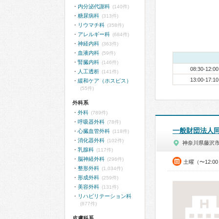
内分泌代謝科
(140件)
糖尿病科
(313件)
リウマチ科
(358件)
アレルギー科
(684件)
神経内科
(363件)
血液内科
(59件)
腎臓内科
(146件)
08:30-12:00
人工透析
(141件)
13:00-17:10
緩和ケア（ホスピス）
(55件)
外科系
外科
(789件)
呼吸器外科
(78件)
一般財団法人
心臓血管外科
(118件)
消化器外科
(102件)
神奈川県藤沢
乳腺科
(117件)
脳神経外科
(296件)
土曜（〜12:0
整形外科
(1,034件)
形成外科
(259件)
美容外科
(131件)
リハビリテーション科
(877件)
皮膚科系