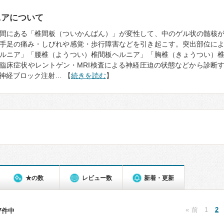
ニアについて
間にある「椎間板（ついかんばん）」が変性して、中のゲル状の髄核
手足の痛み・しびれや感覚・歩行障害などを引き起こす。突出部位に
ルニア」「腰椎（ようつい）椎間板ヘルニア」「胸椎（きょうつい）
臨床症状やレントゲン・MRI検査による神経圧迫の状態などから診断
神経ブロック注射… 【
続きを読む
】
★の数
レビュー数
新着・更新
« 前
1
2
37件中