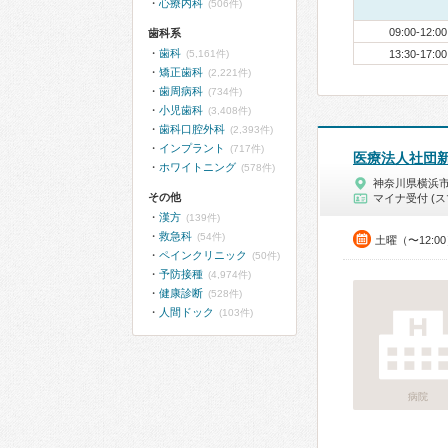
心療内科
(506件)
09:00-12:00
歯科系
歯科
(5,161件)
13:30-17:00
矯正歯科
(2,221件)
歯周病科
(734件)
小児歯科
(3,408件)
歯科口腔外科
(2,393件)
インプラント
(717件)
医療法人社団
ホワイトニング
(578件)
神奈川県横浜
その他
マイナ受付 (ス
漢方
(139件)
救急科
(54件)
土曜（〜12:0
ペインクリニック
(50件)
予防接種
(4,974件)
健康診断
(528件)
人間ドック
(103件)
病院