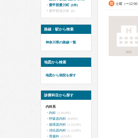
土曜（〜12:0
愛甲郡愛川町
(3件)
愛甲郡清川村
(0)
路線・駅から検索
神奈川県の路線一覧
病院
地図から検索
地図から病院を探す
診療科目から探す
内科系
内科
(3,803件)
呼吸器内科
(646件)
循環器内科
(1,023件)
消化器内科
(1,119件)
胃腸科
(423件)