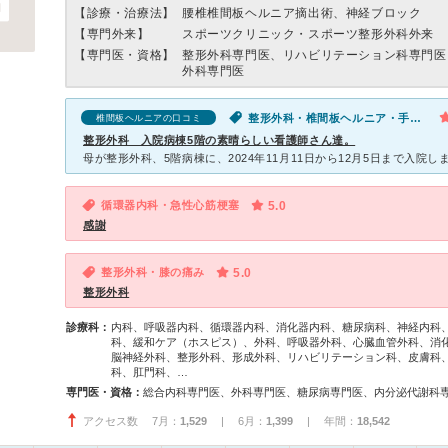
【診療・治療法】
腰椎椎間板ヘルニア摘出術、神経ブロック
【専門外来】
スポーツクリニック・スポーツ整形外科外来
【専門医・資格】
整形外科専門医、リハビリテーション科専門医
外科専門医
整形外科・椎間板ヘルニア・手足の関節が痛い
椎間板ヘルニアの口コミ
整形外科 入院病棟5階の素晴らしい看護師さん達。
循環器内科・急性心筋梗塞
5.0
感謝
整形外科・膝の痛み
5.0
整形外科
診療科：
内科、呼吸器内科、循環器内科、消化器内科、糖尿病科、神経内科
科、緩和ケア（ホスピス）、外科、呼吸器外科、心臓血管外科、消
脳神経外科、整形外科、形成外科、リハビリテーション科、皮膚科
科、肛門科、…
専門医・資格：
アクセス数 7月：
1,529
| 6月：
1,399
| 年間：
18,542