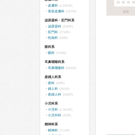
皮膚科
(1,162件)
美容皮膚科
(237件)
病院
泌尿器科・肛門科系
泌尿器科
(439件)
肛門科
(274件)
性病科
(29件)
眼科系
眼科
(744件)
耳鼻咽喉科系
耳鼻咽喉科
(543件)
産婦人科系
産科
(89件)
婦人科
(291件)
産婦人科
(288件)
小児科系
小児科
(1,343件)
小児外科
(32件)
精神科系
精神科
(711件)