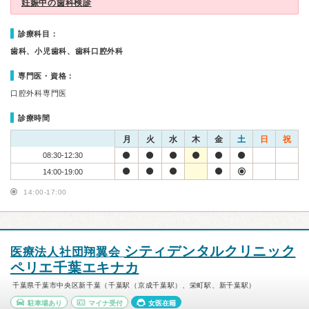
妊娠中の歯科検診
診療科目：
歯科、小児歯科、歯科口腔外科
専門医・資格：
口腔外科専門医
診療時間
月
火
水
木
金
土
日
祝
08:30-12:30
14:00-19:00
14:00-17:00
シティデンタルクリニック
医療法人社団翔翼会
ペリエ千葉エキナカ
千葉県千葉市中央区新千葉（千葉駅（京成千葉駅）、栄町駅、新千葉駅）
駐車場あり
マイナ受付
女医在籍