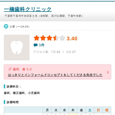
一橋歯科クリニック
千葉県千葉市中央区富士見（栄町駅、葭川公園駅、千葉中央駅）
土曜（〜18:00）
3.40
1件
アクセス数 7月:
22
| 6月:
17
歯科
5.0
はっきりとインフォームドコンセプトをしてくださる先生でした
診療科目：
歯科、矯正歯科、小児歯科
診療時間
月
火
水
木
金
土
日
祝