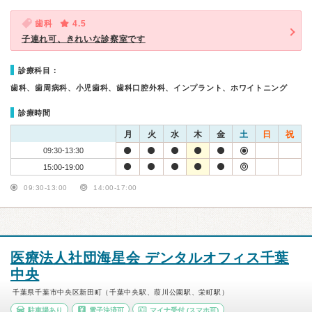
歯科
4.5
子連れ可、きれいな診察室です
診療科目：
歯科、歯周病科、小児歯科、歯科口腔外科、インプラント、ホワイトニング
診療時間
月
火
水
木
金
土
日
祝
09:30-13:30
15:00-19:00
09:30-13:00
14:00-17:00
医療法人社団海星会 デンタルオフィス千葉
中央
千葉県千葉市中央区新田町（千葉中央駅、葭川公園駅、栄町駅）
駐車場あり
電子決済可
マイナ受付
(スマホ可)