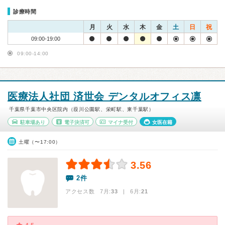
診療時間
月
火
水
木
金
土
日
祝
09:00-19:00
09:00-14:00
医療法人社団 済世会 デンタルオフィス凛
千葉県千葉市中央区院内（葭川公園駅、栄町駅、東千葉駅）
駐車場あり
電子決済可
マイナ受付
女医在籍
土曜（〜17:00）
3.56
2件
アクセス数 7月:
33
| 6月:
21