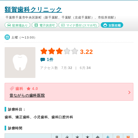
額賀歯科クリニック
千葉県千葉市中央区新町（新千葉駅、千葉駅（京成千葉駅）、市役所前駅）
駐車場あり
電子決済可
マイナ受付
(スマホ可)
女医在籍
土曜（〜13:00）
3.22
1件
アクセス数 7月:
32
| 6月:
34
歯科
4.0
昔ながらの歯科医院
診療科目：
歯科、矯正歯科、小児歯科、歯科口腔外科
診療時間
月
火
水
木
金
土
日
祝