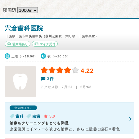
駅周辺
宍倉歯科医院
千葉県千葉市中央区中央（葭川公園駅、栄町駅、千葉中央駅）
駐車場あり
マイナ受付
土曜（〜18:00）
夜（〜20:00）
4.22
3件
アクセス数 7月:
61
| 6月:
68
虫歯の口コミ
歯科
虫歯
5.0
治療もクリーニングもとても満足
虫歯箇所にインレーを被せる治療と、さらに翌週に歯石＆着色除去をしてもらいました。 何度かお世話になってますが、とても優しく和やかな雰囲気の先生です。 説明も丁寧で安心しておまかせすることができ