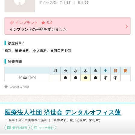
アクセス数 7月:
27
| 6月:
33
インプラント
5.0
インプラントの手術を受けました
診療科目：
歯科、矯正歯科、小児歯科、歯科口腔外科
診療時間
月
火
水
木
金
土
日
祝
10:00-19:00
10:00-17:00
医療法人社団 済世会 デンタルオフィス蓮
千葉県千葉市中央区本千葉町（千葉中央駅、葭川公園駅、栄町駅）
電子決済可
マイナ受付