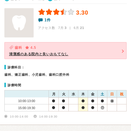
3.30
1件
アクセス数 7月:
3
| 6月:
21
歯科
4.5
清潔感のある院内と良いおもてなし
診療科目：
歯科、矯正歯科、小児歯科、歯科口腔外科
診療時間
月
火
水
木
金
土
日
祝
10:00-13:00
15:00-19:30
10:00-14:00
14:00-19:30