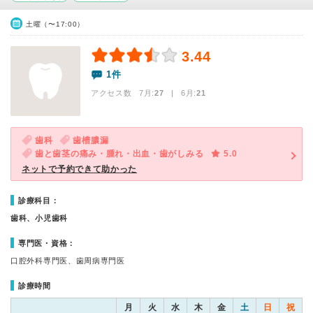
土曜（〜17:00）
3.44
1件
アクセス数 7月:
27
| 6月:
21
歯科
歯槽膿漏
歯と歯茎の痛み・腫れ・出血・歯がしみる
5.0
ネットで予約できて助かった
診療科目：
歯科、小児歯科
専門医・資格：
口腔外科専門医、歯周病専門医
診療時間
月
火
水
木
金
土
日
祝