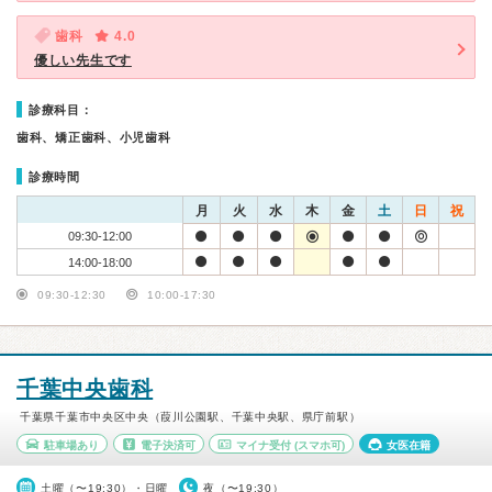
歯科
4.0
優しい先生です
診療科目：
歯科、矯正歯科、小児歯科
診療時間
月
火
水
木
金
土
日
祝
09:30-12:00
14:00-18:00
09:30-12:30
10:00-17:30
千葉中央歯科
千葉県千葉市中央区中央（葭川公園駅、千葉中央駅、県庁前駅）
駐車場あり
電子決済可
マイナ受付
(スマホ可)
女医在籍
土曜（〜19:30）・日曜
夜（〜19:30）