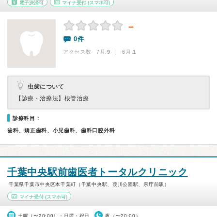
電子決済可
マイナ受付
(スマホ可)
－
0件
アクセス数 7月:
9
| 6月:
1
虫歯について
【診療・治療法】
根管治療
診療科目：
歯科、矯正歯科、小児歯科、歯科口腔外科
千葉中央駅前歯医者トータルクリニック
千葉県千葉市中央区本千葉町（千葉中央駅、葭川公園駅、県庁前駅）
マイナ受付
(スマホ可)
土曜（〜20:00）・日曜・祝日
夜（〜20:00）