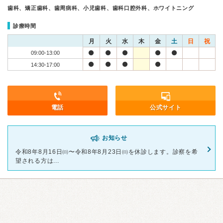
歯科、矯正歯科、歯周病科、小児歯科、歯科口腔外科、ホワイトニング
診療時間
月
火
水
木
金
土
日
祝
09:00-13:00
14:30-17:00
電話
公式サイト
お知らせ
令和8年8月16日㈰〜令和8年8月23日㈰を休診します。診察を希
望される方は...