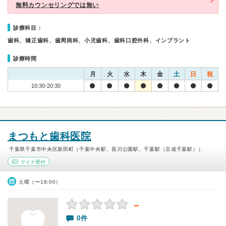
無料カウンセリングでは無い
診療科目：
歯科、矯正歯科、歯周病科、小児歯科、歯科口腔外科、インプラント
診療時間
月
火
水
木
金
土
日
祝
10:30-20:30
まつもと歯科医院
千葉県千葉市中央区新田町（千葉中央駅、葭川公園駅、千葉駅（京成千葉駅））
マイナ受付
土曜（〜18:00）
－
0件