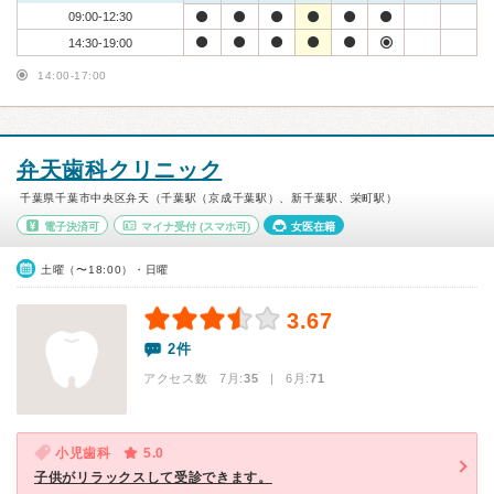
09:00-12:30
14:30-19:00
14:00-17:00
弁天歯科クリニック
千葉県千葉市中央区弁天（千葉駅（京成千葉駅）、新千葉駅、栄町駅）
電子決済可
マイナ受付
(スマホ可)
女医在籍
土曜（〜18:00）・日曜
3.67
2件
アクセス数 7月:
35
| 6月:
71
小児歯科
5.0
子供がリラックスして受診できます。