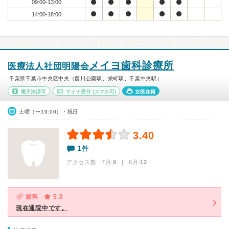
09:00-13:00
14:00-18:00
メイヨ歯科診療所
医療法人社団明陽会
千葉県千葉市中央区中央（葭川公園駅、栄町駅、千葉中央駅）
電子決済可
マイナ受付
(スマホ可)
女医在籍
土曜（〜19:00）・祝日
3.40
1件
アクセス数 7月:
9
| 6月:
12
歯科
5.0
現在通院中です。