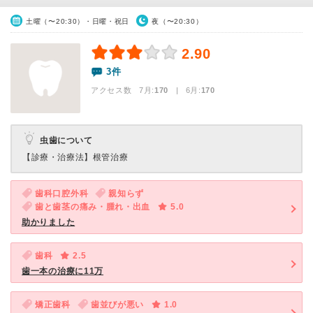
土曜（〜20:30）・日曜・祝日
夜（〜20:30）
2.90
3件
アクセス数 7月:
170
| 6月:
170
虫歯について
【診療・治療法】
根管治療
歯科口腔外科
親知らず
歯と歯茎の痛み・腫れ・出血
5.0
助かりました
歯科
2.5
歯一本の治療に11万
矯正歯科
歯並びが悪い
1.0