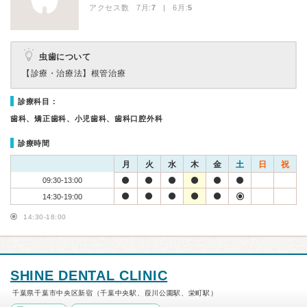
アクセス数 7月:
7
| 6月:
5
虫歯について
【診療・治療法】
根管治療
診療科目：
歯科、矯正歯科、小児歯科、歯科口腔外科
診療時間
月
火
水
木
金
土
日
祝
09:30-13:00
14:30-19:00
14:30-18:00
SHINE DENTAL CLINIC
千葉県千葉市中央区新宿（千葉中央駅、葭川公園駅、栄町駅）