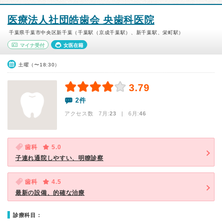
医療法人社団皓歯会 央歯科医院
千葉県千葉市中央区新千葉（千葉駅（京成千葉駅）、新千葉駅、栄町駅）
マイナ受付
女医在籍
土曜（〜18:30）
3.79
2件
アクセス数 7月:
23
| 6月:
46
歯科
5.0
子連れ通院しやすい、明瞭診察
歯科
4.5
最新の設備、的確な治療
診療科目：