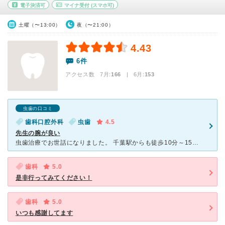
電子決済可
マイナ受付
(スマホ可)
土曜（〜13:00）
夜（〜21:00）
4.43
6件
アクセス数 7月:
166
| 6月:
153
虫歯の口コミ
歯科口腔外科
虫歯
4.5
先生の腕が良い
虫歯治療でお世話になりました。 千葉駅からも徒歩10分～15分程の距離の場所にあり、 待ち時間が短く受付の方の印象も良いです。 清潔な待合室で広さはそんなにありませんが、予約した時間に着くと5分
歯科
5.0
是非行ってみてください！
歯科
5.0
いつも感謝してます