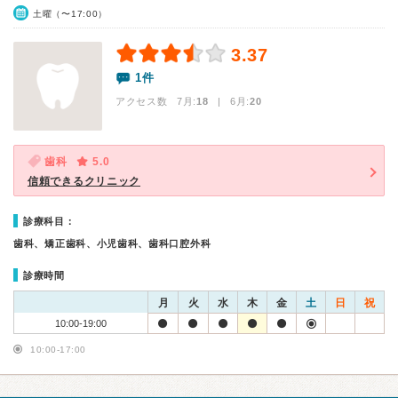
土曜（〜17:00）
3.37
1件
アクセス数 7月:
18
| 6月:
20
歯科
5.0
信頼できるクリニック
診療科目：
歯科、矯正歯科、小児歯科、歯科口腔外科
診療時間
月
火
水
木
金
土
日
祝
10:00-19:00
10:00-17:00