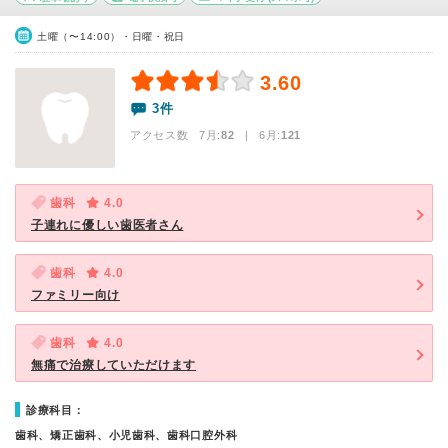
土曜（〜14:00）・日曜・祝日
3.60
3件
アクセス数 7月:
82
| 6月:
121
歯科
4.0
子連れに優しい歯医者さん
歯科
4.0
ファミリー向け
歯科
4.0
無痛で治療していただけます
診療科目：
歯科、矯正歯科、小児歯科、歯科口腔外科