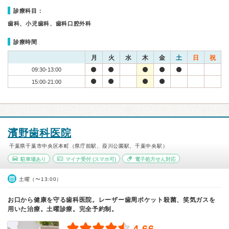
診療科目：
歯科、小児歯科、歯科口腔外科
診療時間
月
火
水
木
金
土
日
祝
09:30-13:00
15:00-21:00
濱野歯科医院
千葉県千葉市中央区本町（県庁前駅、葭川公園駅、千葉中央駅）
駐車場あり
マイナ受付
(スマホ可)
電子処方せん対応
土曜（〜13:00）
お口から健康を守る歯科医院。レーザー歯周ポケット殺菌、笑気ガスを
用いた治療。土曜診療。完全予約制。