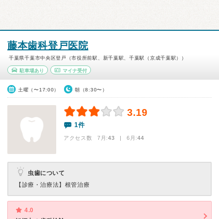
藤本歯科登戸医院
千葉県千葉市中央区登戸（市役所前駅、新千葉駅、千葉駅（京成千葉駅））
駐車場あり
マイナ受付
土曜（〜17:00）
朝（8:30〜）
3.19
1件
アクセス数 7月:
43
| 6月:
44
虫歯について
【診療・治療法】
根管治療
4.0