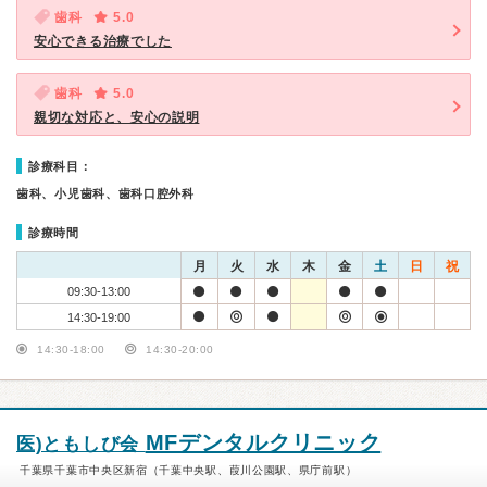
歯科
5.0
安心できる治療でした
歯科
5.0
親切な対応と、安心の説明
診療科目：
歯科、小児歯科、歯科口腔外科
診療時間
月
火
水
木
金
土
日
祝
09:30-13:00
14:30-19:00
14:30-18:00
14:30-20:00
MFデンタルクリニック
医)ともしび会
千葉県千葉市中央区新宿（千葉中央駅、葭川公園駅、県庁前駅）