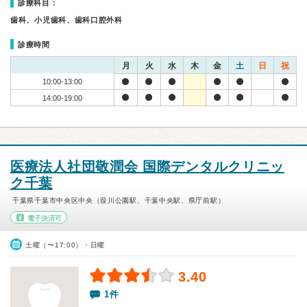
診療科目：
歯科、小児歯科、歯科口腔外科
診療時間
月
火
水
木
金
土
日
祝
10:00-13:00
14:00-19:00
医療法人社団敬潤会 国際デンタルクリニッ
ク千葉
千葉県千葉市中央区中央（葭川公園駅、千葉中央駅、県庁前駅）
電子決済可
土曜（〜17:00）・日曜
3.40
1件