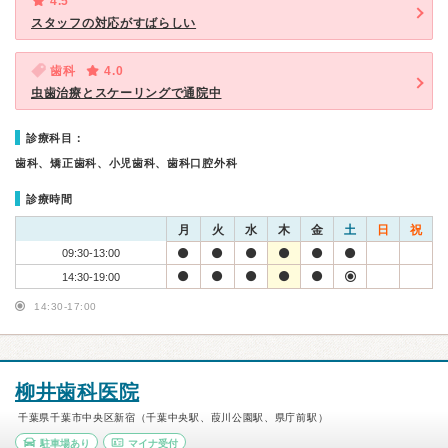
4.5
スタッフの対応がすばらしい
歯科
4.0
虫歯治療とスケーリングで通院中
診療科目：
歯科、矯正歯科、小児歯科、歯科口腔外科
診療時間
月
火
水
木
金
土
日
祝
09:30-13:00
14:30-19:00
14:30-17:00
柳井歯科医院
千葉県千葉市中央区新宿（千葉中央駅、葭川公園駅、県庁前駅）
駐車場あり
マイナ受付