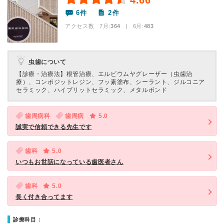
4.66
6件
2件
アクセス数 7月:
364
| 6月:
483
虫歯について
【診療・治療法】
根管治療、エルビウムヤグレーザー（虫歯治
療）、コンポジットレジン、フッ素塗布、シーラント、ジルコニア
セラミック、ハイブリットセラミック、メタルボンド
歯周病科
歯周病
5.0
誠実で信頼できる先生です
歯科
5.0
いつもお世話になっている歯医者さん
歯科
5.0
長く付き合ってます
診療科目：