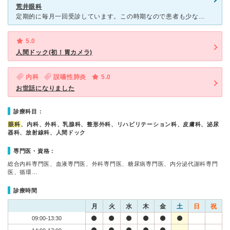
荒井眼科
定期的に毎月一回受診しています。この時期なので患者も少なく、比較的待ち時間は短く診察を受けることができます。 3か月に一度、視野検査、眼底写真撮影、網膜の厚みの検査などを受けることになります。 ち
5.0
人間ドック(初！胃カメラ)
内科
誤嚥性肺炎
5.0
お世話になりました
診療科目：
眼科
、内科、外科、乳腺科、整形外科、リハビリテーション科、皮膚科、泌尿
器科、放射線科、人間ドック
専門医・資格：
総合内科専門医、血液専門医、外科専門医、糖尿病専門医、内分泌代謝科専門
医、循環…
診療時間
月
火
水
木
金
土
日
祝
09:00-13:30