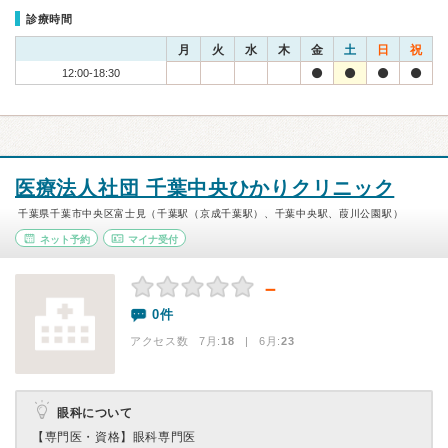
診療時間
月
火
水
木
金
土
日
祝
12:00-18:30
医療法人社団 千葉中央ひかりクリニック
千葉県千葉市中央区富士見（千葉駅（京成千葉駅）、千葉中央駅、葭川公園駅）
ネット予約
マイナ受付
－
0件
アクセス数 7月:
18
| 6月:
23
眼科について
【専門医・資格】
眼科専門医