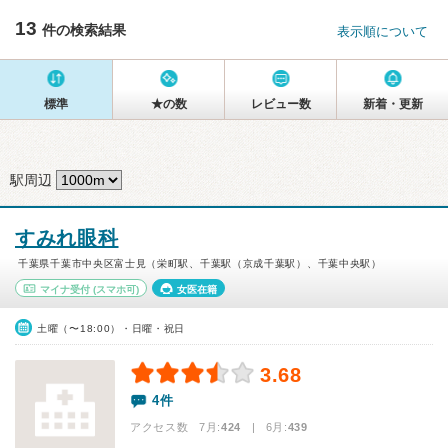
13
件の検索結果
表示順について
標準
★の数
レビュー数
新着・更新
駅周辺
すみれ眼科
千葉県千葉市中央区富士見（栄町駅、千葉駅（京成千葉駅）、千葉中央駅）
マイナ受付
(スマホ可)
女医在籍
土曜（〜18:00）・日曜・祝日
3.68
4件
アクセス数 7月:
424
| 6月:
439