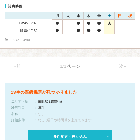
診療時間
月
火
水
木
金
土
日
祝
08:45-12:45
15:00-17:30
08:45-13:00
«前
1/1ページ
次»
13件の医療機関が見つかりました
エリア・駅
栄町駅 (1000m)
診療科目
眼科
名称
なし
詳細条件
なし (曜日や時間帯を指定できます)
条件変更・絞り込み