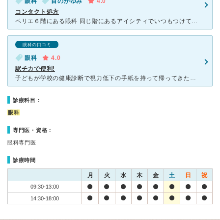
眼科
目のかゆみ
4.0
コンタクト処方
ペリエ６階にある眼科 同じ階にあるアイシティでいつもつけてる コンタクトレンズを追加で購入しようとしましたら 眼科の処方がないと買えないとのことで アイシティさんのほうでこちらのアイクリニック
眼科の口コミ
眼科
4.0
駅チカで便利!
子どもが学校の健康診断で視力低下の手紙を持って帰ってきたので小児眼科で検索したところ,こちらがあるのを知り診察して頂きました。 駅ビルの中なので電車なら雨でも濡れずに行けます。 朝一で行きましたが
診療科目：
眼科
専門医・資格：
眼科専門医
診療時間
月
火
水
木
金
土
日
祝
09:30-13:00
14:30-18:00