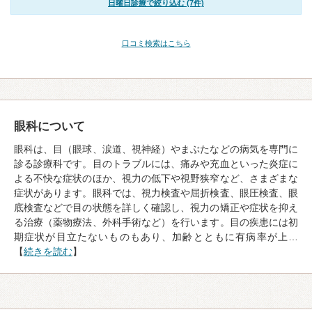
日曜日診療で絞り込む (7件)
口コミ検索はこちら
眼科について
眼科は、目（眼球、涙道、視神経）やまぶたなどの病気を専門に
診る診療科です。目のトラブルには、痛みや充血といった炎症に
よる不快な症状のほか、視力の低下や視野狭窄など、さまざまな
症状があります。眼科では、視力検査や屈折検査、眼圧検査、眼
底検査などで目の状態を詳しく確認し、視力の矯正や症状を抑え
る治療（薬物療法、外科手術など）を行います。目の疾患には初
期症状が目立たないものもあり、加齢とともに有病率が上…
【
続きを読む
】