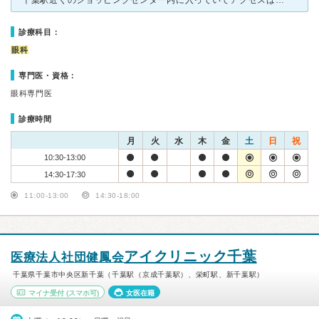
千葉駅近くのショッピングセンター内に入っていてアクセスは抜群です。また、土日祝もやっているため働いていて平日行けない人にも良いと思います。 ただ、コンタクトの受付も行っているので待ち時間が少しあ
診療科目：
眼科
専門医・資格：
眼科専門医
診療時間
月
火
水
木
金
土
日
祝
10:30-13:00
14:30-17:30
11:00-13:00
14:30-18:00
アイクリニック千葉
医療法人社団健鳳会
千葉県千葉市中央区新千葉（千葉駅（京成千葉駅）、栄町駅、新千葉駅）
マイナ受付
(スマホ可)
女医在籍