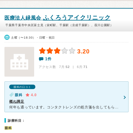
ふくろうアイクリニック
医療法人緑風会
千葉県千葉市中央区富士見（栄町駅、千葉駅（京成千葉駅）、葭川公園駅）
土曜（〜18:30）・日曜・祝日
3.20
1件
アクセス数 7月:
52
| 6月:
71
眼科の口コミ
眼科
4.0
概ね満足
何年も通っています。コンタクトレンズの処方箋を出してもらうだけであれば十分です。 ただ、診察日が変わって現在は週末のみになっています。以前のように平日もやっていただけると、なお良いのですが。
診療科目：
眼科