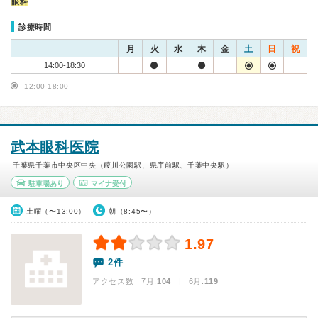
眼科
診療時間
月
火
水
木
金
土
日
祝
14:00-18:30
12:00-18:00
武本眼科医院
千葉県千葉市中央区中央（葭川公園駅、県庁前駅、千葉中央駅）
駐車場あり
マイナ受付
土曜（〜13:00）
朝（8:45〜）
1.97
2件
アクセス数 7月:
104
| 6月:
119