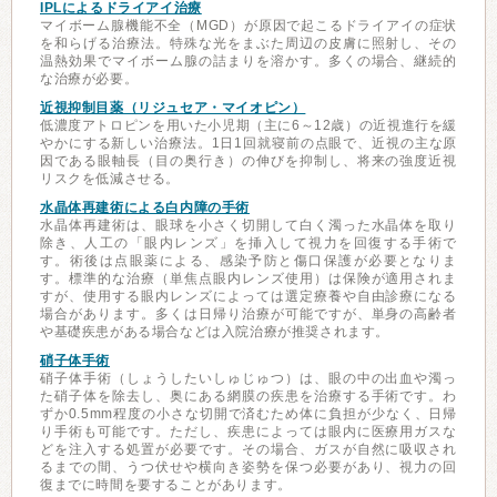
IPLによるドライアイ治療
マイボーム腺機能不全（MGD）が原因で起こるドライアイの症状
を和らげる治療法。特殊な光をまぶた周辺の皮膚に照射し、その
温熱効果でマイボーム腺の詰まりを溶かす。多くの場合、継続的
な治療が必要。
近視抑制目薬（リジュセア・マイオピン）
低濃度アトロピンを用いた小児期（主に6～12歳）の近視進行を緩
やかにする新しい治療法。1日1回就寝前の点眼で、近視の主な原
因である眼軸長（目の奥行き）の伸びを抑制し、将来の強度近視
リスクを低減させる。
水晶体再建術による白内障の手術
水晶体再建術は、眼球を小さく切開して白く濁った水晶体を取り
除き、人工の「眼内レンズ」を挿入して視力を回復する手術で
す。術後は点眼薬による、感染予防と傷口保護が必要となりま
す。標準的な治療（単焦点眼内レンズ使用）は保険が適用されま
すが、使用する眼内レンズによっては選定療養や自由診療になる
場合があります。多くは日帰り治療が可能ですが、単身の高齢者
や基礎疾患がある場合などは入院治療が推奨されます。
硝子体手術
硝子体手術（しょうしたいしゅじゅつ）は、眼の中の出血や濁っ
た硝子体を除去し、奥にある網膜の疾患を治療する手術です。わ
ずか0.5mm程度の小さな切開で済むため体に負担が少なく、日帰
り手術も可能です。ただし、疾患によっては眼内に医療用ガスな
どを注入する処置が必要です。その場合、ガスが自然に吸収され
るまでの間、うつ伏せや横向き姿勢を保つ必要があり、視力の回
復までに時間を要することがあります。