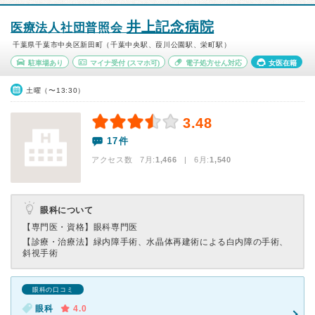
井上記念病院
医療法人社団普照会
千葉県千葉市中央区新田町（千葉中央駅、葭川公園駅、栄町駅）
駐車場あり
マイナ受付
(スマホ可)
電子処方せん対応
女医在籍
土曜（〜13:30）
3.48
17件
アクセス数 7月:
1,466
| 6月:
1,540
眼科について
【専門医・資格】
眼科専門医
【診療・治療法】
緑内障手術、水晶体再建術による白内障の手術、
斜視手術
眼科の口コミ
眼科
4.0