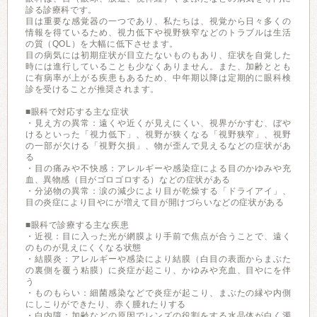
診る診療科です。
目は重要な感覚器の一つであり、私たちは、視覚から日々多くの
情報を得ているため、視力低下や視野狭窄などのトラブルは生活
の質（QOL）を大幅に低下させます。
目の病気には初期症状が目立たないものもあり、症状を自覚した
時には進行していることも少なくありません。また、加齢ととも
に有病率が上がる疾患もあるため、中年期以降は定期的に眼科検
診を受けることが推奨されます。
■眼科で対応する主な症状
・見え方の異常：遠くや近くが見えにくい、視界がかすむ、ぼや
けるといった「視力低下」、視野が狭くなる「視野狭窄」、視野
の一部が欠ける「視野欠損」、物が歪んで見えるなどの症状があ
る
・目の痛みや不快感：アレルギーや感染症による目のかゆみや充
血、異物感（目がゴロゴロする）などの症状がある
・分泌物の異常：涙の減少により目が乾燥する「ドライアイ」、
目の炎症により目やにが増えて目が開けづらいなどの症状がある
■眼科で診療する主な疾患
・近視：目に入った光が網膜より手前で焦点が合うことで、遠く
のものが見えにくくなる状態
・結膜炎：アレルギーや感染により結膜（白目の表面からまぶた
の裏側を覆う粘膜）に炎症が起こり、かゆみや充血、目やにを伴
う
・ものもらい：細菌感染などで炎症が起こり、まぶたの縁や内側
にしこりができたり、赤く腫れたりする
・白内障：加齢などの原因でレンズの役割をする水晶体が白く濁