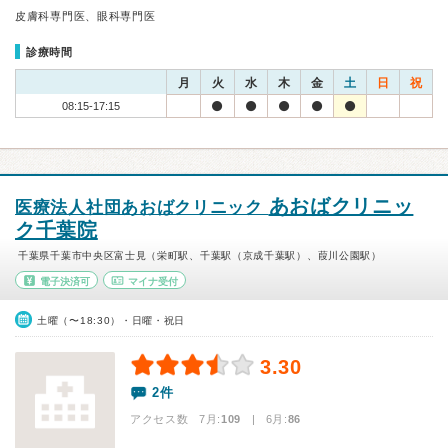
皮膚科専門医、眼科専門医
診療時間
月
火
水
木
金
土
日
祝
08:15-17:15
あおばクリニッ
医療法人社団あおばクリニック
ク千葉院
千葉県千葉市中央区富士見（栄町駅、千葉駅（京成千葉駅）、葭川公園駅）
電子決済可
マイナ受付
土曜（〜18:30）・日曜・祝日
3.30
2件
アクセス数 7月:
109
| 6月:
86