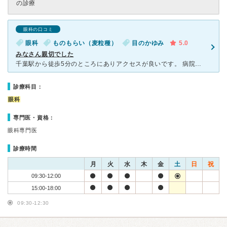
の診療
眼科の口コミ
眼科
ものもらい（麦粒種）
目のかゆみ
5.0
みなさん親切でした
千葉駅から徒歩5分のところにありアクセスが良いです。 病院の前に3台ほど駐車スペースもあります。 ものもらいがひどくなってしまい、急遽受診しました。 診察は受付順で、待ち時間が長くなる場合は一度
診療科目：
眼科
専門医・資格：
眼科専門医
診療時間
月
火
水
木
金
土
日
祝
09:30-12:00
15:00-18:00
09:30-12:30