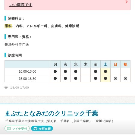
いい病院です
診療科目：
眼科
、内科、アレルギー科、皮膚科、健康診断
専門医・資格：
整形外科専門医
診療時間
月
火
水
木
金
土
日
祝
10:00-13:00
15:00-18:30
13:00-17:00
まぶたとなみだのクリニック千葉
千葉県千葉市中央区富士見（栄町駅、千葉駅（京成千葉駅）、葭川公園駅）
マイナ受付
女医在籍