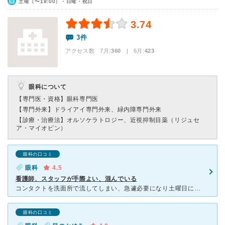
土曜（〜18:00）・日曜・祝日
3.74
3件
アクセス数 7月:
360
| 6月:
423
眼科について
【専門医・資格】
眼科専門医
【専門外来】
ドライアイ専門外来、緑内障専門外来
【診療・治療法】
オルソケラトロジー、近視抑制目薬（リジュセ
ア・マイオピン）
眼科の口コミ
眼科
4.5
看護師、スタッフが手際よい、混んでいる
コンタクトを洗面所で流してしまい、急遽必要になり土曜日に受診しました。予約必須とのことですが、インターネットで確認すると、土日は満員です。でも隣のコンタクト屋が提携していて、そちらから予約は取れました
眼科の口コミ