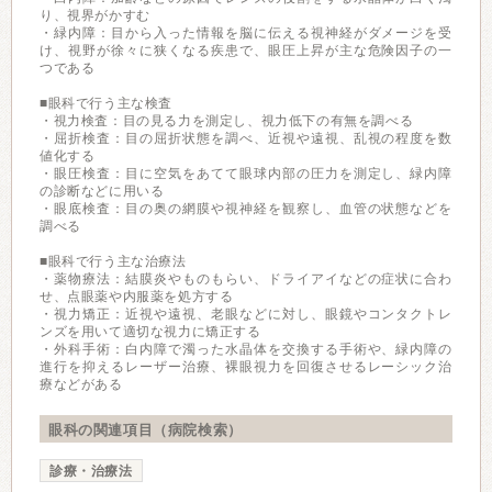
り、視界がかすむ
・緑内障：目から入った情報を脳に伝える視神経がダメージを受
け、視野が徐々に狭くなる疾患で、眼圧上昇が主な危険因子の一
つである
■眼科で行う主な検査
・視力検査：目の見る力を測定し、視力低下の有無を調べる
・屈折検査：目の屈折状態を調べ、近視や遠視、乱視の程度を数
値化する
・眼圧検査：目に空気をあてて眼球内部の圧力を測定し、緑内障
の診断などに用いる
・眼底検査：目の奥の網膜や視神経を観察し、血管の状態などを
調べる
■眼科で行う主な治療法
・薬物療法：結膜炎やものもらい、ドライアイなどの症状に合わ
せ、点眼薬や内服薬を処方する
・視力矯正：近視や遠視、老眼などに対し、眼鏡やコンタクトレ
ンズを用いて適切な視力に矯正する
・外科手術：白内障で濁った水晶体を交換する手術や、緑内障の
進行を抑えるレーザー治療、裸眼視力を回復させるレーシック治
療などがある
眼科の関連項目（病院検索）
診療・治療法