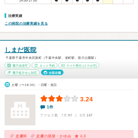
14:00-17:00
治療実績
この病院の治療実績を見る
しまだ医院
千葉県千葉市中央区新町（千葉中央駅、栄町駅、葭川公園駅）
電子決済可
ネット予約
マイナ受付
(スマホ可)
電子処方せん対応
女医在籍
土曜（〜18:30）・日曜・祝日
3.24
1件
アクセス数 7月:
97
| 6月:
167
皮膚科
皮膚の発疹・かゆみ
4.0