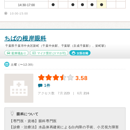
14:30-17:00
10:00-15:00
ちばの根岸眼科
千葉県千葉市中央区新町（千葉中央駅、千葉駅（京成千葉駅）、栄町駅）
駐車場あり
マイナ受付
(スマホ可)
女医在籍
土曜（〜12:30）
3.58
1件
アクセス数 7月:
223
| 6月:
216
眼科について
【専門医・資格】
眼科専門医
【診療・治療法】
水晶体再建術による白内障の手術、小児視力障害