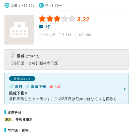
土曜（〜17:15）
朝（8:15〜）
3.22
1件
アクセス数 7月:
315
| 6月:
295
眼科について
【専門医・資格】
眼科専門医
眼科の口コミ
眼科
眼瞼下垂
4.0
眼瞼下垂Ⅱ
前回投稿したその後です。手術2度目は筋肉ではなく皮を切除しました。緊張もせず安心して挑み前回同様、痛みもなくリラックスして受ける事ができました。執刀は院長先生でしたが、見た目の美しさと違いサバサバちゃ
診療科目：
眼科
、美容皮膚科
専門医・資格：