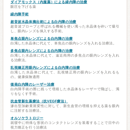
ダイアモックス（内服薬）による緑内障の治療
眼圧を下げる薬
緑内障手術
超音波水晶体摘出術による白内障の治療
超音波プローブと呼ばれる機械を使い濁った水晶体を砕いて吸引
し、眼内レンズを挿入する手術。
単焦点眼内レンズによる白内障の治療
白濁した水晶体に代えて、単焦点の眼内レンズを入れる治療法。
多焦点眼内レンズによる白内障の治療
白濁した水晶体に代えて、遠近両用の多焦点の眼内レンズを入れ
る治療法。
乱視矯正用眼内レンズによる白内障の治療
白濁した水晶体に代えて、乱視矯正用の眼内レンズを入れるも
の。健康保険適用
後発白内障のレーザー治療
白内障手術の際に残って増殖した水晶体をレーザーで飛ばし、濁
りをなくす手術。
抗血管新生薬療法（抗VEGF療法）
滲出型加齢黄斑変性に対して、新生血管の増殖を抑える薬を眼内
に注射する治療法。
オルソケラトロジー
就寝中に特殊な形状のコンタクトレンズを装着することで日中の
視力矯正を行う治療法