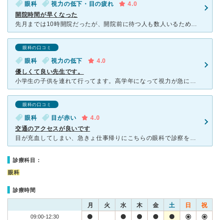
眼科
視力の低下・目の疲れ
4.0
開院時間が早くなった
先月までは10時開院だったが、開院前に待つ人も数人いるためか9時開院に変更されました。 21日に9時半ごろ到着すると、一人も患者がいないのですぐ診察になりました。来月は視野検査の予定ということを看護
眼科の口コミ
眼科
視力の低下
4.0
優しくて良い先生です。
小学生の子供を連れて行ってます。高学年になって視力が急に落ちたので、経過観察で定期的に通っています。検査はじっくり丁寧で、特に視力検査は納得が行くまで何度でもやってくれますし、細かい相談にものってもら
眼科の口コミ
眼科
目が赤い
4.0
交通のアクセスが良いです
目が充血してしまい、急きょ仕事帰りにこちらの眼科で診察をして頂きました。 千葉駅の直ぐ近くにある、センシティタワーの４階にあります。交通のアクセスが良く、更に日曜・祝日も診察をしてくださるのでとても
診療科目：
眼科
診療時間
月
火
水
木
金
土
日
祝
09:00-12:30