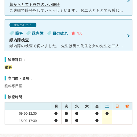
昔からとても評判のいい眼科
ご夫婦で眼科をしていらっしゃいます。 お二人ともとても感じが良く、話しやすいです。 私は副院長に掛かりますが、話し方がとても 穏やかで、安心できます。 人気があるので、待ち時間は長い方
眼科の口コミ
眼科
緑内障
目の疲れ
4.0
緑内障検査
緑内障の検査で伺いました。 先生は男の先生と女の先生と二人でした。私は男の先生でしたが、初めに細かく質問され、答えました。とても丁寧でした。 人気がある眼科なのか、1時間前から一階で待っている方た
診療科目：
眼科
専門医・資格：
眼科専門医
診療時間
月
火
水
木
金
土
日
祝
09:30-12:30
15:00-17:30