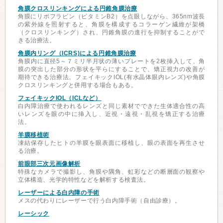
角膜クロスリンキングによる円錐角膜治療
角膜にリボフラビン（ビタミンB2）を点眼しながら、365nm波長
の紫外線を照射すると、角膜を構成するコラーゲン繊維が架橋
（クロスリンキング）され、円錐角膜の進行を抑制することがで
きる治療法。
角膜内リング（ICRS)による円錐角膜治療
角膜内に直径5～７ミリ半月状の薄いプレートを2枚挿入して、角
膜の突出した部分の形状を平らにすることで、矯正視力の改善が
期待できる治療法。フェイキックIOL(有水晶体眼内レンズ)や角膜
クロスリンキングと併用する場合もある。
フェイキックIOL（ICLなど）
白内障治療で使われるレンズと同じ素材でできた生体適合性の高
いレンズを眼の中に挿入し、近視・遠視・乱視を矯正する治療
法。
羊膜移植術
凍結保存したヒトの羊膜を眼表面に移植し、眼の表面を再生させ
る治療。
前眼部三次元画像解析
特殊なカメラで撮影し、角膜や隅角、虹彩などの断層面の観察や
立体構造、光学的特性などを解析する検査法。
レーザーによる白内障の手術
メスの代わりにレーザーで行う白内障手術（自由診療）。
レーシック