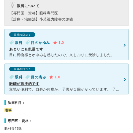
眼科について
【専門医・資格】
眼科専門医
【診療・治療法】
小児視力障害の診療
眼科の口コミ
眼科
目のかゆみ
1.0
あまりにも乱暴です
目に異物感とかゆみを感じたので、久しぶりに受診しました。 医師の診察の前に簡単な検査をするのですが、それを行うスタッフの対応もきつく、髪が落ちてきそうになると、後ろから鷲掴みのように頭を押さえつけら
眼科の口コミ
眼科
目の痛み
1.0
医師が高圧的です
立地が便利で、自身が何度か、子供が１回かかっています。 子どもが目が痛いと言い続けてかかったとき、不機嫌そうに「何にもなってないけどねえ！まあ一応目薬出しとくから」と言われ、その後、気になっていた白
診療科目：
眼科
専門医・資格：
眼科専門医