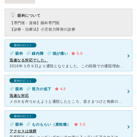
眼科について
【専門医・資格】
眼科専門医
【診療・治療法】
小児視力障害の診療
眼科の口コミ
眼科
緑内障
頭が痛い
5.0
迅速なる対応でした。
2016年３月９日より通院となりました。この段階での通院理由は右目上瞼に出来物が確認出来た為でした。診察前の眼圧や視力検査にて数値に異常を示していたようで、これを踏まえ先生の診察となりました。「出来物
眼科の口コミ
眼科
視力の低下
4.5
迅速な対応
メガネを作りかえようと通院したところ、逆さまつげと角膜の傷を指摘され、近くの大きめの病院で逆さまつげの手術を受けるように診断されました。紹介状をすぐに書いてくれるという迅速な対応をしてくださり、無事に
眼科の口コミ
眼科
ものもらい（麦粒種）
3.0
アクセスは抜群