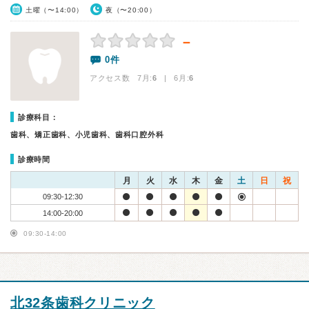
土曜（〜14:00）
夜（〜20:00）
－
0件
アクセス数 7月:
6
| 6月:
6
診療科目：
歯科、矯正歯科、小児歯科、歯科口腔外科
診療時間
月
火
水
木
金
土
日
祝
09:30-12:30
14:00-20:00
09:30-14:00
北32条歯科クリニック