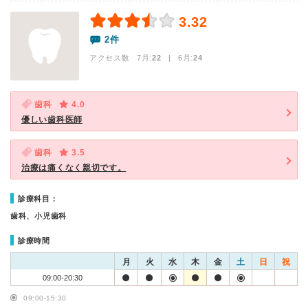
3.32
2件
アクセス数 7月:
22
| 6月:
24
歯科
4.0
優しい歯科医師
歯科
3.5
治療は痛くなく親切です。
診療科目：
歯科、小児歯科
診療時間
月
火
水
木
金
土
日
祝
09:00-20:30
09:00-15:30