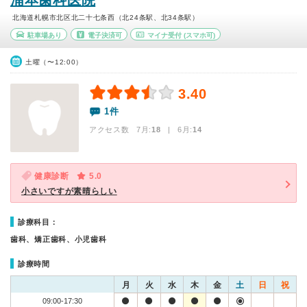
浦本歯科医院
北海道札幌市北区北二十七条西（北24条駅、北34条駅）
駐車場あり
電子決済可
マイナ受付
(スマホ可)
土曜（〜12:00）
3.40
1件
アクセス数 7月:
18
| 6月:
14
健康診断
5.0
小さいですが素晴らしい
診療科目：
歯科、矯正歯科、小児歯科
診療時間
月
火
水
木
金
土
日
祝
09:00-17:30