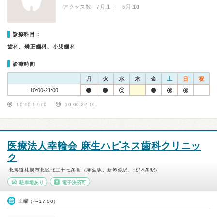
アクセス数 7月:
1
| 6月:
10
診療科目：
歯科、矯正歯科、小児歯科
診療時間
月
火
水
木
金
土
日
祝
10:00-21:00
10:00-17:00
10:00-22:10
医療法人幸輪会 麻生ハピネス歯科クリニッ
ク
北海道札幌市北区北三十七条西（麻生駅、新琴似駅、北34条駅）
駐車場あり
電子決済可
土曜（〜17:00）