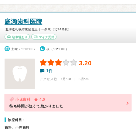
庭瀬歯科医院
北海道札幌市東区北三十一条東（北34条駅）
駐車場あり
マイナ受付
土曜（〜13:00）
夜（〜21:00）
3.20
1件
アクセス数 7月:
18
| 6月:
20
小児歯科
4.0
待ち時間が短くて助かりました
診療科目：
歯科、小児歯科