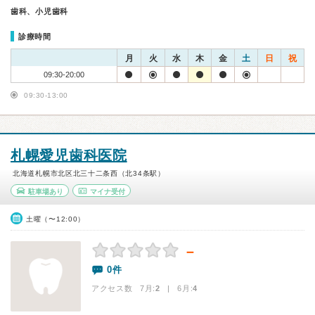
歯科、小児歯科
診療時間
月
火
水
木
金
土
日
祝
09:30-20:00
09:30-13:00
札幌愛児歯科医院
北海道札幌市北区北三十二条西（北34条駅）
駐車場あり
マイナ受付
土曜（〜12:00）
－
0件
アクセス数 7月:
2
| 6月:
4