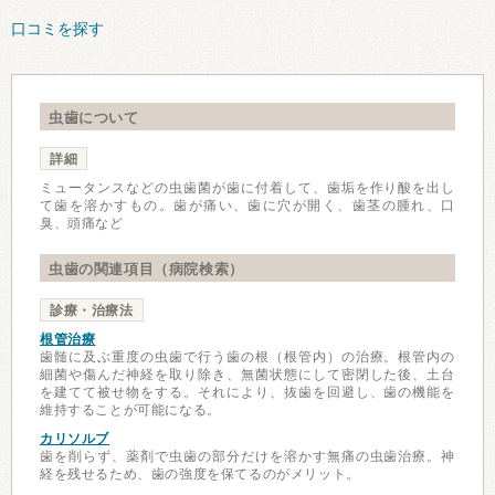
口コミを探す
虫歯について
詳細
ミュータンスなどの虫歯菌が歯に付着して、歯垢を作り酸を出し
て歯を溶かすもの。歯が痛い、歯に穴が開く、歯茎の腫れ、口
臭、頭痛など
虫歯の関連項目（病院検索）
診療・治療法
根管治療
歯髄に及ぶ重度の虫歯で行う歯の根（根管内）の治療。根管内の
細菌や傷んだ神経を取り除き、無菌状態にして密閉した後、土台
を建てて被せ物をする。それにより、抜歯を回避し、歯の機能を
維持することが可能になる。
カリソルブ
歯を削らず、薬剤で虫歯の部分だけを溶かす無痛の虫歯治療。神
経を残せるため、歯の強度を保てるのがメリット。