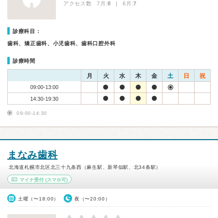
アクセス数 7月:
8
| 6月:
7
診療科目：
歯科、矯正歯科、小児歯科、歯科口腔外科
診療時間
月
火
水
木
金
土
日
祝
09:00-13:00
14:30-19:30
09:00-14:30
まなみ歯科
北海道札幌市北区北三十九条西（麻生駅、新琴似駅、北34条駅）
マイナ受付
(スマホ可)
土曜（〜18:00）
夜（〜20:00）