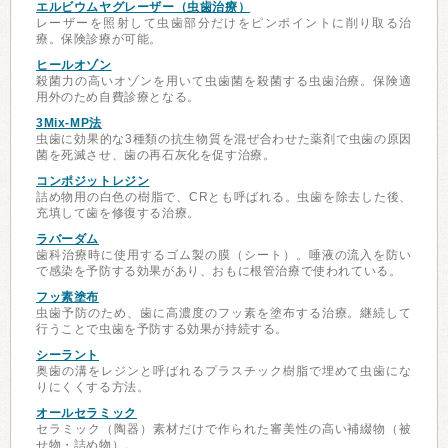
エルビウムヤグレーザー（虫歯治療）
レーザーを照射して虫歯部分だけをピンポイントに削り取る治
療。保険診療が可能。
ヒールオゾン
殺菌力の高いオゾンを用いて虫歯菌を殺菌する虫歯治療。保険適
用外のため自費診療となる。
3Mix-MP法
虫歯に効果的な3種類の抗生物質を混ぜ合わせた薬剤で虫歯の原因
菌を死滅させ、歯の再石灰化を促す治療。
コンポジットレジン
詰め物用の白色の樹脂で、CRとも呼ばれる。虫歯を除去した後、
充填して歯を修復する治療。
ラバーダム
歯科治療時に使用するゴム製の膜（シート）。唾液の流入を防い
で感染を予防する効果があり、おもに根管治療で使われている。
フッ素塗布
虫歯予防のため、歯に高濃度のフッ素を塗布する治療。継続して
行うことで虫歯を予防する効果が持続する。
シーラント
奥歯の溝をレジンと呼ばれるプラスチック樹脂で埋めて虫歯にな
りにくくする方法。
オールセラミック
セラミック（陶器）素材だけで作られた審美性の高い補綴物（被
せ物・詰め物）。