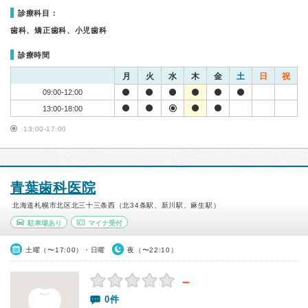
診療科目：
歯科、矯正歯科、小児歯科
診療時間
月
火
水
木
金
土
日
祝
09:00-12:00
13:00-18:00
13:00-17:00
青葉歯科医院
北海道札幌市北区北三十三条西（北34条駅、新川駅、麻生駅）
駐車場あり
マイナ受付
土曜（〜17:00）・日曜
夜（〜22:10）
－
0件