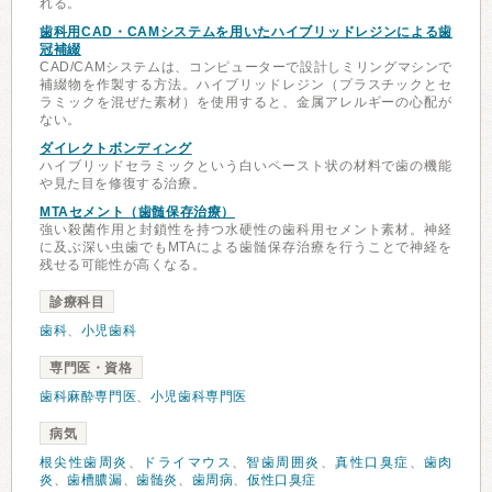
れる。
歯科用CAD・CAMシステムを用いたハイブリッドレジンによる歯
冠補綴
CAD/CAMシステムは、コンピューターで設計しミリングマシンで
補綴物を作製する方法。ハイブリッドレジン（プラスチックとセ
ラミックを混ぜた素材）を使用すると、金属アレルギーの心配が
ない。
ダイレクトボンディング
ハイブリッドセラミックという白いペースト状の材料で歯の機能
や見た目を修復する治療。
MTAセメント（歯髄保存治療）
強い殺菌作用と封鎖性を持つ水硬性の歯科用セメント素材。神経
に及ぶ深い虫歯でもMTAによる歯髄保存治療を行うことで神経を
残せる可能性が高くなる。
診療科目
歯科
、
小児歯科
専門医・資格
歯科麻酔専門医
、
小児歯科専門医
病気
根尖性歯周炎
、
ドライマウス
、
智歯周囲炎
、
真性口臭症
、
歯肉
炎
、
歯槽膿漏
、
歯髄炎
、
歯周病
、
仮性口臭症