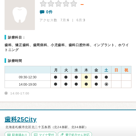
－
0件
アクセス数 7月:
6
| 6月:
3
診療科目：
歯科、矯正歯科、歯周病科、小児歯科、歯科口腔外科、インプラント、ホワイ
トニング
診療時間
月
火
水
木
金
土
日
祝
09:30-12:30
14:00-19:00
14:00-17:00
歯科25City
北海道札幌市北区北二十五条西（北24条駅、北34条駅）
駐車場あり
マイナ受付
電子処方せん対応