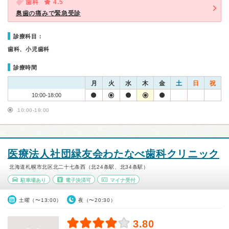
歯科
4.5
奥歯の痛みで緊急受診
診療科目：
歯科、小児歯科
診療時間
月
火
水
木
金
土
日
祝
10:00-18:00
10:00-19:00
医療法人社団緑友会わたなべ歯科クリニック
北海道札幌市北区北二十七条西（北24条駅、北34条駅）
駐車場あり
電子決済可
マイナ受付
土曜（〜13:00）
夜（〜20:30）
3.80