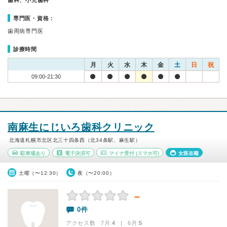
歯科、小児歯科
専門医・資格：
歯周病専門医
診療時間
月
火
水
木
金
土
日
祝
09:00-21:30
南麻生にじいろ歯科クリニック
北海道札幌市北区北三十四条西（北34条駅、麻生駅）
駐車場あり
電子決済可
マイナ受付
(スマホ可)
女医在籍
土曜（〜12:30）
夜（〜20:00）
－
0件
アクセス数 7月:
4
| 6月:
5