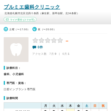
プルミエ歯科クリニック
北海道札幌市北区北四十条西（麻生駅、新琴似駅、北34条駅）
マイナ受付
(スマホ可)
土曜（〜17:00）
夜（〜20:00）
－
0件
アクセス数 7月:
9
| 6月:
1
診療科目：
歯科、小児歯科
専門医・資格：
口腔インプラント専門医
診療時間
月
火
水
木
金
土
日
祝