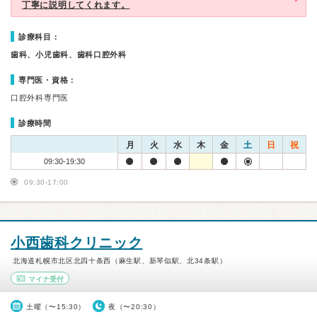
丁寧に説明してくれます。
診療科目：
歯科、小児歯科、歯科口腔外科
専門医・資格：
口腔外科専門医
診療時間
月
火
水
木
金
土
日
祝
09:30-19:30
09:30-17:00
小西歯科クリニック
北海道札幌市北区北四十条西（麻生駅、新琴似駅、北34条駅）
マイナ受付
土曜（〜15:30）
夜（〜20:30）