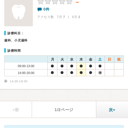
－
0件
アクセス数 7月:
7
| 6月:
2
診療科目：
歯科、小児歯科
診療時間
月
火
水
木
金
土
日
祝
09:00-13:00
14:00-20:00
14:00-18:00
«前
1/2ページ
次»