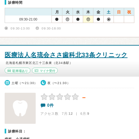
診療時間
月
火
水
木
金
土
日
祝
09:30-21:00
09:30-13:00
09:30-18:00
医療法人名琉会ささ歯科北33条クリニック
北海道札幌市東区北三十三条東（北34条駅）
駐車場あり
マイナ受付
土曜（〜21:30）
夜（〜21:30）
－
0件
アクセス数 7月:
12
| 6月:
9
診療科目：