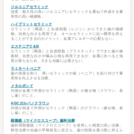
ジルコニアセラミック
強度・耐久性の高いジルコニアにセラミックを重ねて作成する審
美性の高い補綴物。
ハイブリットセラミック
セラミック（陶器）と合成樹脂（レジン）からできた歯の補綴
物。自然な白さを再現でき、オールセラミックに比べ費用を抑え
ることができるのがメリット。金属アレルギーの心配もない。
エステニアC＆B
セラミック（陶器）と合成樹脂（プラスチック）でできた歯の修
復材。自然な白さや噛み心地を再現できるが、金属に比べると強
度が落ちるため、大きな虫歯には適さない。
ラミネートべニア
歯の表面を削り、薄いセラミックの板（ベニア）を貼り付けて審
美性を向上させる治療。
メタルボンド
内側が金属で外側がセラミック（陶器）の被せ物（クラウン、差
し歯）のこと。
AGCガルバノクラウン
内側が純金で外側がセラミック（陶器）のクラウン（被せ物、差
し歯）のこと。
顕微鏡（マイクロスコープ）歯科治療
歯科用顕微鏡（マイクロスコープ）を使用した精度の高い治療。
根管治療や虫歯の早期発見に役立ち、歯の削除を最小限に抑えら