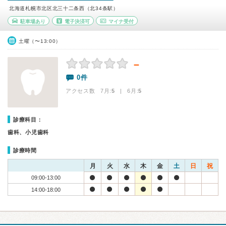
北海道札幌市北区北三十二条西（北34条駅）
駐車場あり
電子決済可
マイナ受付
土曜（〜13:00）
－
0件
アクセス数 7月:
5
| 6月:
5
診療科目：
歯科、小児歯科
診療時間
月
火
水
木
金
土
日
祝
09:00-13:00
14:00-18:00