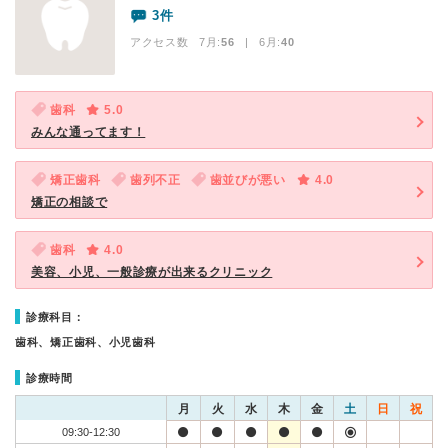
3件
アクセス数 7月:
56
| 6月:
40
歯科
5.0
みんな通ってます！
矯正歯科
歯列不正
歯並びが悪い
4.0
矯正の相談で
歯科
4.0
美容、小児、一般診療が出来るクリニック
診療科目：
歯科、矯正歯科、小児歯科
診療時間
月
火
水
木
金
土
日
祝
09:30-12:30