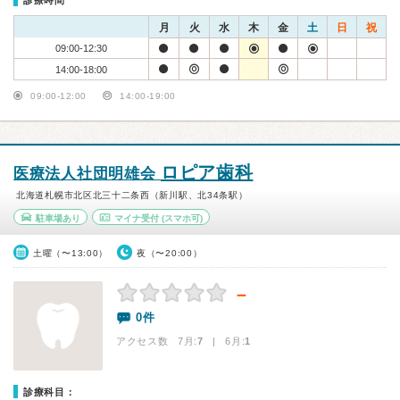
診療時間
月
火
水
木
金
土
日
祝
09:00-12:30
14:00-18:00
09:00-12:00
14:00-19:00
ロピア歯科
医療法人社団明雄会
北海道札幌市北区北三十二条西（新川駅、北34条駅）
駐車場あり
マイナ受付
(スマホ可)
土曜（〜13:00）
夜（〜20:00）
－
0件
アクセス数 7月:
7
| 6月:
1
診療科目：