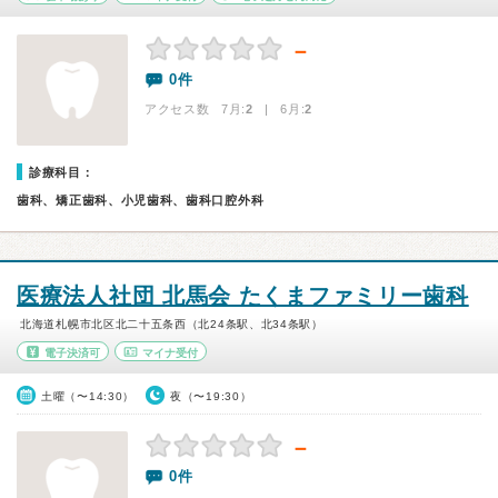
－
0件
アクセス数 7月:
2
| 6月:
2
診療科目：
歯科、矯正歯科、小児歯科、歯科口腔外科
医療法人社団 北馬会 たくまファミリー歯科
北海道札幌市北区北二十五条西（北24条駅、北34条駅）
電子決済可
マイナ受付
土曜（〜14:30）
夜（〜19:30）
－
0件