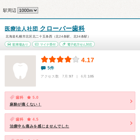
駅周辺
クローバー歯科
医療法人社団
北海道札幌市北区北二十五条西（北24条駅、北34条駅）
駐車場あり
マイナ受付
電子処方せん対応
4.17
5件
アクセス数 7月:
97
| 6月:
105
歯科
5.0
麻酔が痛くない！
歯科
4.5
治療中も痛みを感じませんでした