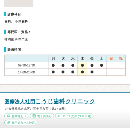
診療科目：
歯科、小児歯科
専門医・資格：
補綴歯科専門医
診療時間
月
火
水
木
金
土
日
祝
09:30-12:30
14:00-20:00
こうじ歯科クリニック
医療法人社団
北海道札幌市北区北三十三条西（北34条駅）
駐車場あり
電子決済可
マイナ受付
(スマホ可)
電子処方せん対応