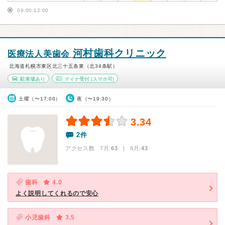
09:00-12:00
河村歯科クリニック
医療法人美歯会
北海道札幌市東区北三十五条東（北34条駅）
駐車場あり
マイナ受付
(スマホ可)
土曜（〜17:00）
夜（〜19:30）
3.34
2件
アクセス数 7月:
63
| 6月:
43
歯科
4.0
よく説明してくれるので安心
小児歯科
3.5