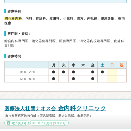
診療科目：
消化器内科
、内科、胃腸科、皮膚科、小児科、漢方、内視鏡、健康診断、在宅
医療
専門医・資格：
総合内科専門医、消化器病専門医、肝臓専門医、消化器内視鏡専門医、皮膚科
専門医
診療時間
月
火
水
木
金
土
日
祝
10:00-12:30
16:00-18:30
金内科クリニック
医療法人社団ナオス会
東京都新宿区歌舞伎町（西武新宿駅、新大久保駅、東新宿駅）
電子決済可
マイナ受付
(スマホ可)