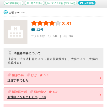
駐車場あり
電子決済可
マイナ受付
(スマホ可)
女医在籍
土曜（〜16:00）
3.81
13件
アクセス数 7月:
944
| 6月:
662
消化器内科について
【診療・治療法】
胃カメラ（胃内視鏡検査）、大腸カメラ（大腸内
視鏡検査）
整形外科
けが
5.0
迅速丁寧でした
脳神経外科
頭が痛い
5.0
お世話になりましたm(__)m