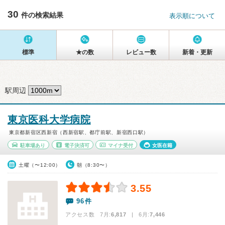
30
件の検索結果
表示順について
標準
★の数
レビュー数
新着・更新
駅周辺
東京医科大学病院
東京都新宿区西新宿（西新宿駅、都庁前駅、新宿西口駅）
駐車場あり
電子決済可
マイナ受付
女医在籍
土曜（〜12:00）
朝（8:30〜）
3.55
96件
アクセス数 7月:
6,817
| 6月:
7,446