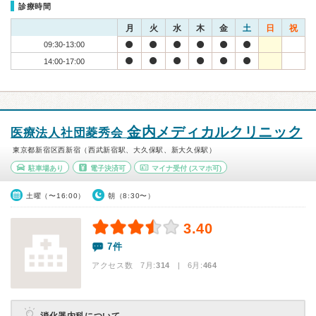
診療時間
月
火
水
木
金
土
日
祝
09:30-13:00
14:00-17:00
金内メディカルクリニック
医療法人社団菱秀会
東京都新宿区西新宿（西武新宿駅、大久保駅、新大久保駅）
駐車場あり
電子決済可
マイナ受付
(スマホ可)
土曜（〜16:00）
朝（8:30〜）
3.40
7件
アクセス数 7月:
314
| 6月:
464