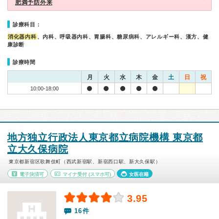
肥満予防外来
診療科目：
消化器内科
、内科、呼吸器内科、胃腸科、糖尿病科、アレルギー科、漢方、健
康診断
診療時間
月
火
水
木
金
土
日
祝
10:00-18:00
地方独立行政法人東京都立病院機構 東京都
立大久保病院
東京都新宿区歌舞伎町（西武新宿駅、新宿西口駅、新大久保駅）
電子決済可
マイナ受付
(スマホ可)
女医在籍
3.95
16件