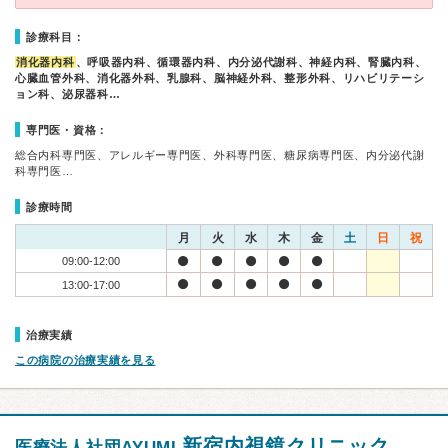
診療科目：
消化器内科
、呼吸器内科、循環器内科、内分泌代謝科、神経内科、腎臓内科、
心臓血管外科、消化器外科、乳腺科、脳神経外科、整形外科、リハビリテーシ
ョン科、泌尿器科…
専門医・資格：
総合内科専門医、アレルギー専門医、外科専門医、糖尿病専門医、内分泌代謝
科専門医…
診療時間
月
火
水
木
金
土
日
祝
09:00-12:00
13:00-17:00
治療実績
この病院の治療実績を見る
新宿内視鏡クリニック
医療法人社団AYUMI