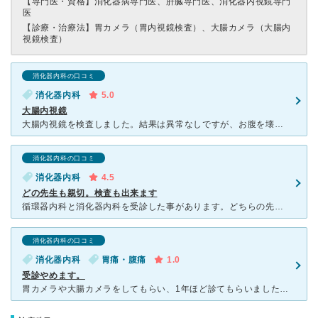
【専門医・資格】
消化器病専門医、肝臓専門医、消化器内視鏡専門
医
【診療・治療法】
胃カメラ（胃内視鏡検査）、大腸カメラ（大腸内
視鏡検査）
消化器内科の口コミ
消化器内科
5.0
大腸内視鏡
大腸内視鏡を検査しました。結果は異常なしですが、お腹を壊しているのは変わらず、消去法で膵臓の検査を他院で調べてもらうよう紹介してもらいました。 内視鏡はかなり大変です。朝四時半から大量の水を飲んでお
消化器内科の口コミ
消化器内科
4.5
どの先生も親切。検査も出来ます
循環器内科と消化器内科を受診した事があります。どちらの先生も親しみやすく、優しい先生でした。入口付近には定期的に病院の会報のようなものが置いてあり、各診療科の先生の経歴やプロフィールが載っています。そ
消化器内科の口コミ
消化器内科
胃痛・腹痛
1.0
受診やめます。
胃カメラや大腸カメラをしてもらい、1年ほど診てもらいましたが、担当医の先生がかなりきつい性格で、言い方もかなりひどいし、自分は言い間違えも多く、言葉足りないのに、患者には全てにおいて厳しすぎ、怖く、月