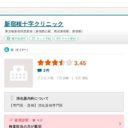
新宿桜十字クリニック
東京都新宿区西新宿（新宿西口駅、西武新宿駅、新宿駅）
電子決済可
ネット予約
マイナ受付
朝（8:15〜）
3.45
2件
アクセス数 7月:
246
| 6月:
291
消化器内科について
【専門医・資格】
消化器病専門医
健康診断
4.0
検査担当の方が親切