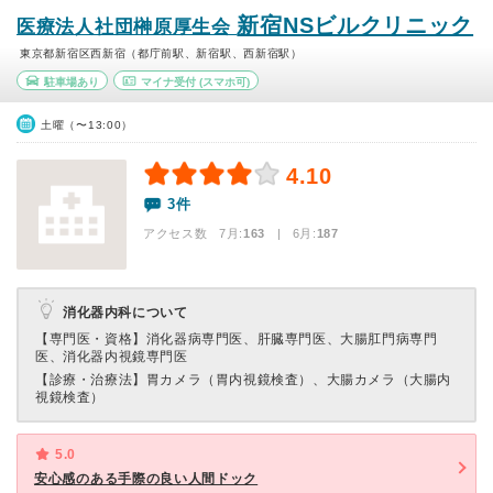
新宿NSビルクリニック
医療法人社団榊原厚生会
東京都新宿区西新宿（都庁前駅、新宿駅、西新宿駅）
駐車場あり
マイナ受付
(スマホ可)
土曜（〜13:00）
4.10
3件
アクセス数 7月:
163
| 6月:
187
消化器内科について
【専門医・資格】
消化器病専門医、肝臓専門医、大腸肛門病専門
医、消化器内視鏡専門医
【診療・治療法】
胃カメラ（胃内視鏡検査）、大腸カメラ（大腸内
視鏡検査）
5.0
安心感のある手際の良い人間ドック