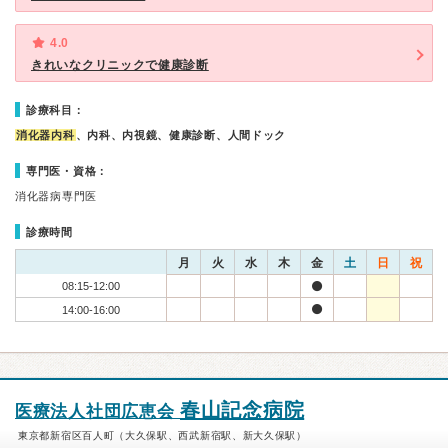
4.0
きれいなクリニックで健康診断
診療科目：
消化器内科
、内科、内視鏡、健康診断、人間ドック
専門医・資格：
消化器病専門医
診療時間
月
火
水
木
金
土
日
祝
08:15-12:00
14:00-16:00
春山記念病院
医療法人社団広恵会
東京都新宿区百人町（大久保駅、西武新宿駅、新大久保駅）