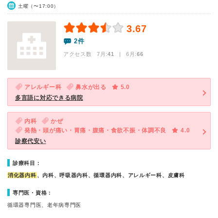
土曜（〜17:00）
3.67
2件
アクセス数 7月:
41
| 6月:
66
アレルギー科
鼻水が出る
5.0
多言語に対応できる病院
内科
かぜ
発熱・頭が痛い・胃痛・腹痛・食欲不振・体調不良
4.0
診察代安い
診療科目：
消化器内科
、内科、呼吸器内科、循環器内科、アレルギー科、皮膚科
専門医・資格：
循環器専門医、老年病専門医