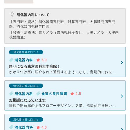
消化器内科について
【専門医・資格】
消化器病専門医、肝臓専門医、大腸肛門病専門
医、消化器内視鏡専門医
【診療・治療法】
胃カメラ（胃内視鏡検査）、大腸カメラ（大腸内
視鏡検査）
消化器内科の口コミ
消化器内科
5.0
頼りになる東京医科大学病院！
かかりつけ医に紹介されて通院するようになり、定期的にお世話になっております。主治医の先生のみならず、複数の先生で時間をかけて丁寧にわかるまで説明してくださる仕組みになっているようで、難しい消化器検査を
消化器内科の口コミ
消化器内科
食道の良性腫瘍
4.5
お世話になっています
綺麗で開放感のあるフロアーデザイン。各階、清掃が行き届いており清潔感がある。 わたしは消化器内科、歯科口腔外科、眼科、放射線科を受診。 どの科に関しても、いつも外来患者さんが多いです。（かなり待ちます
消化器内科の口コミ
消化器内科
4.0