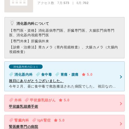
アクセス数 7月:
573
| 6月:
702
消化器内科について
【専門医・資格】
消化器病専門医、肝臓専門医、大腸肛門病専門
医、消化器内視鏡専門医
【専門外来】
肝臓病外来
【診療・治療法】
胃カメラ（胃内視鏡検査）、大腸カメラ（大腸内
視鏡検査）
消化器内科の口コミ
消化器内科
食中毒
胃痛・腹痛
5.0
祝日にありがとうございました。
今年２月、昼に食中毒で救急搬送された病院でした。 祝日なので、救急車内で救急の方が近くの大きな病院に連絡しても３つの病院が受け入れできず、ようやくここに入ることができました。 自分は白
外科
甲状腺乳頭がん
5.0
甲状腺乳頭癌手術
腎臓内科
IgA腎症
5.0
腎医療専門の病院