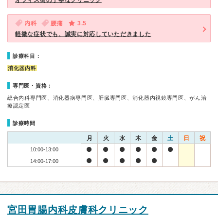
オフィス街の丁寧なクリニック
内科
腰痛
3.5
軽微な症状でも、誠実に対応していただきました
診療科目：
消化器内科
専門医・資格：
総合内科専門医、消化器病専門医、肝臓専門医、消化器内視鏡専門医、がん治
療認定医
診療時間
月
火
水
木
金
土
日
祝
10:00-13:00
14:00-17:00
宮田胃腸内科皮膚科クリニック