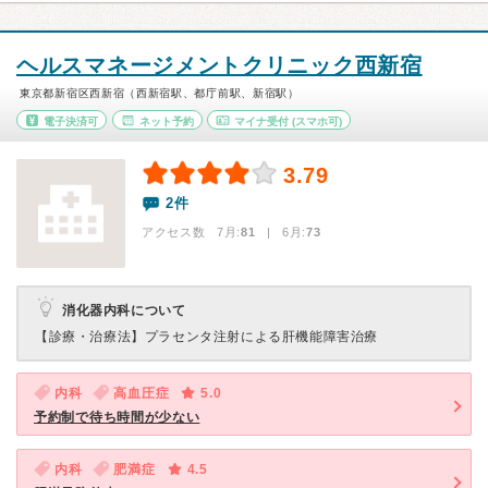
ヘルスマネージメントクリニック西新宿
東京都新宿区西新宿（西新宿駅、都庁前駅、新宿駅）
電子決済可
ネット予約
マイナ受付
(スマホ可)
3.79
2件
アクセス数 7月:
81
| 6月:
73
消化器内科について
【診療・治療法】
プラセンタ注射による肝機能障害治療
内科
高血圧症
5.0
予約制で待ち時間が少ない
内科
肥満症
4.5