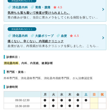
消化器内科の口コミ
消化器内科
胃痛・腹痛
4.5
気持ちも落ち着いて検査が受けられました。
胃の痛みが強く、当日に胃カメラをしてくれる病院を探していたところ 他の病院で何箇所か断られた中、こちらのクリニックのHPを見て電話した ところ当日に検査をお願いできるとのことで受診しました。 受
消化器内科の口コミ
消化器内科
大腸ポリープ
血便
4.5
痛くない、辛くない、内視鏡クリニック
血便があり、内視鏡が出来るクリニックを探しました。 こちらのクリニックは全身麻酔と鎮痛剤を利用し、胃と大腸の同日受診をすれば、通常2リットルも飲む下剤も飲まなくていい。との事で決めました。 初
診療科目：
消化器内科
、内科、内視鏡、健康診断
専門医・資格：
外科専門医、消化器病専門医、消化器内視鏡専門医、がん治療認定医
診療時間
月
火
水
木
金
土
日
祝
09:00-12:30
15:30-18:00