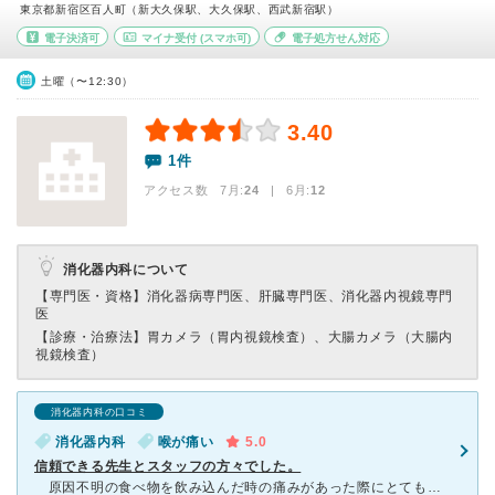
東京都新宿区百人町（新大久保駅、大久保駅、西武新宿駅）
電子決済可
マイナ受付
(スマホ可)
電子処方せん対応
土曜（〜12:30）
3.40
1件
アクセス数 7月:
24
| 6月:
12
消化器内科について
【専門医・資格】
消化器病専門医、肝臓専門医、消化器内視鏡専門
医
【診療・治療法】
胃カメラ（胃内視鏡検査）、大腸カメラ（大腸内
視鏡検査）
消化器内科の口コミ
消化器内科
喉が痛い
5.0
信頼できる先生とスタッフの方々でした。
原因不明の食べ物を飲み込んだ時の痛みがあった際にとても不安なので通院した時にこちらのクリニックにお世話になりました。待ち時間の状況確認の電話からとても丁寧に対応してくださり、クリニックに到着した時に