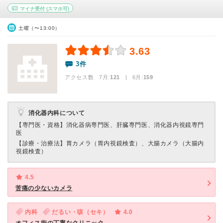
マイナ受付
(スマホ可)
土曜（〜13:00）
3.63
3件
アクセス数 7月:
121
| 6月:
159
消化器内科について
【専門医・資格】
消化器病専門医、肝臓専門医、消化器内視鏡専門
医
【診療・治療法】
胃カメラ（胃内視鏡検査）、大腸カメラ（大腸内
視鏡検査）
4.5
苦痛の少ないカメラ
内科
だるい・咳（セキ）
4.0