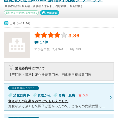
東京都新宿区西新宿（西新宿五丁目駅、都庁前駅、西新宿駅）
マイナ受付
(スマホ可)
女医在籍
土曜（〜12:30）
3.86
17件
アクセス数 7月:
944
| 6月:
859
消化器内科について
【専門医・資格】
消化器病専門医、消化器内視鏡専門医
消化器内科の口コミ
消化器内科
食道がん
胃痛・腹痛
5.0
食道がんの初期をみつけてもらえました
お腹がぷくぷくして調子が悪かったので、こちらの病院に通ったら、胃内視鏡をして貰え、普通なら見つからないような食道がんの初期を見つけて貰えました。 1年前、他院で、検査したにもかかわらず、見つかりまし