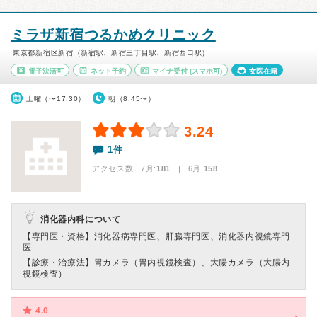
ミラザ新宿つるかめクリニック
東京都新宿区新宿（新宿駅、新宿三丁目駅、新宿西口駅）
電子決済可
ネット予約
マイナ受付
(スマホ可)
女医在籍
土曜（〜17:30）
朝（8:45〜）
3.24
1件
アクセス数 7月:
181
| 6月:
158
消化器内科について
【専門医・資格】
消化器病専門医、肝臓専門医、消化器内視鏡専門
医
【診療・治療法】
胃カメラ（胃内視鏡検査）、大腸カメラ（大腸内
視鏡検査）
4.0