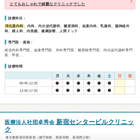
とてもおしゃれで綺麗なクリニックでした
診療科目：
消化器内科
、内科、内分泌代謝科、糖尿病科、血液内科、乳腺科、脳神経外
科、婦人科、内視鏡、健康診断、人間ドック
専門医・資格：
総合内科専門医、血液専門医、外科専門医、糖尿病専門医、内分泌代謝科専門
医、甲状…
診療時間
月
火
水
木
金
土
日
祝
08:45-12:30
13:45-17:30
新宿センタービルクリニッ
医療法人社団卓秀会
ク
東京都新宿区西新宿（都庁前駅、西新宿駅、新宿西口駅）