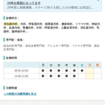
20年お世話になってます
20年前に精巣腫瘍、ステージ3bで入院したのが最初にお世話になりました。 半年間の入院治療でしたが、おかげさまで何も再発転移も無く、今に至ってます。 その後、、心臓頻脈症をカテーテル手術、糖尿病治
診療科目：
消化器内科
、内科、呼吸器内科、循環器内科、糖尿病科、リウマチ科、神経内
科、血液内科、腎臓内科、外科、呼吸器外科、心臓血管外科、消化器外科、乳
腺科、脳神経外科…
専門医・資格：
総合内科専門医、総合診療専門医、アレルギー専門医、リウマチ専門医、感染
症専門医…
診療時間
月
火
水
木
金
土
日
祝
08:30-12:00
13:00-17:00
治療実績
この病院の治療実績を見る