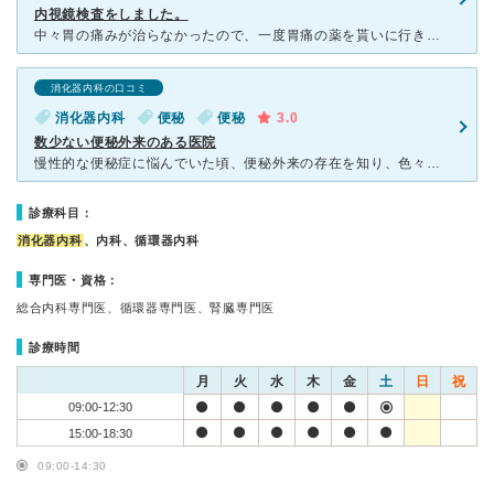
内視鏡検査をしました。
中々胃の痛みが治らなかったので、一度胃痛の薬を貰いに行き、その後内視鏡の検査のため再び来院しました。 痛みが苦手なので、鎮痛剤ありで寝たまま検査できる内視鏡検査を選びました。 まったく検査は痛
消化器内科の口コミ
消化器内科
便秘
便秘
3.0
数少ない便秘外来のある医院
慢性的な便秘症に悩んでいた頃、便秘外来の存在を知り、色々情報を仕入れる中で行ったのが本院です。 新宿駅から東口を出て10分ぐらいでしょうか。ヒルトンホテルがある場所の近くになります。 院内は清潔で
診療科目：
消化器内科
、内科、循環器内科
専門医・資格：
総合内科専門医、循環器専門医、腎臓専門医
診療時間
月
火
水
木
金
土
日
祝
09:00-12:30
15:00-18:30
09:00-14:30