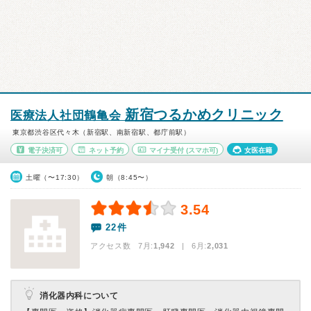
新宿つるかめクリニック
医療法人社団鶴亀会
東京都渋谷区代々木（新宿駅、南新宿駅、都庁前駅）
電子決済可
ネット予約
マイナ受付
(スマホ可)
女医在籍
土曜（〜17:30）
朝（8:45〜）
3.54
22件
アクセス数 7月:
1,942
| 6月:
2,031
消化器内科について