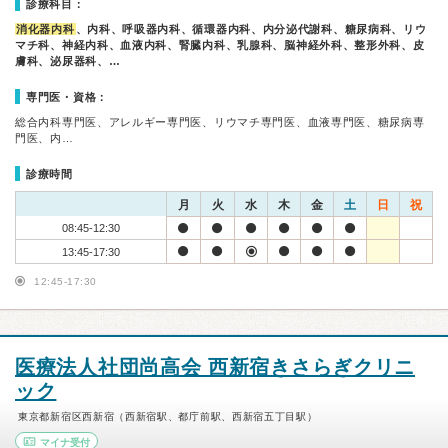
診療科目：
消化器内科
、内科、呼吸器内科、循環器内科、内分泌代謝科、糖尿病科、リウ
マチ科、神経内科、血液内科、腎臓内科、乳腺科、脳神経外科、整形外科、皮
膚科、泌尿器科、…
専門医・資格：
総合内科専門医、アレルギー専門医、リウマチ専門医、血液専門医、糖尿病専
門医、内…
診療時間
月
火
水
木
金
土
日
祝
08:45-12:30
13:45-17:30
12:45-17:30
医療法人社団尚高会 西新宿きさらぎクリニ
ック
東京都新宿区西新宿（西新宿駅、都庁前駅、西新宿五丁目駅）
マイナ受付