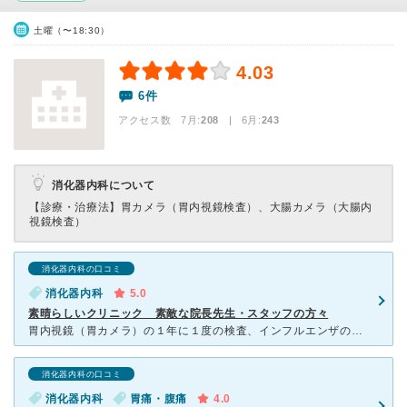
土曜（〜18:30）
4.03
6件
アクセス数 7月:
208
| 6月:
243
消化器内科について
【診療・治療法】
胃カメラ（胃内視鏡検査）、大腸カメラ（大腸内
視鏡検査）
消化器内科の口コミ
消化器内科
5.0
素晴らしいクリニック 素敵な院長先生・スタッフの方々
胃内視鏡（胃カメラ）の１年に１度の検査、インフルエンザの予防接種で、５年程お世話になっております。 胃内視鏡（胃カメラ）は、経口内視鏡（口からの挿入）と経鼻内視鏡（鼻からの挿入）があり、苦痛の少
消化器内科の口コミ
消化器内科
胃痛・腹痛
4.0