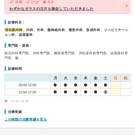
外科
けが
5.0
わずかなガラスの欠片も除去していただきました
診療科目：
消化器内科
、内科、外科、脳神経外科、整形外科、形成外科、リハビリテーシ
ョン科、泌尿器科
専門医・資格：
総合内科専門医、外科専門医、糖尿病専門医、消化器外科専門医、泌尿器科専
門医、脳…
診療時間
月
火
水
木
金
土
日
祝
09:00-12:00
13:00-17:00
13:00-16:00
治療実績
この病院の治療実績を見る