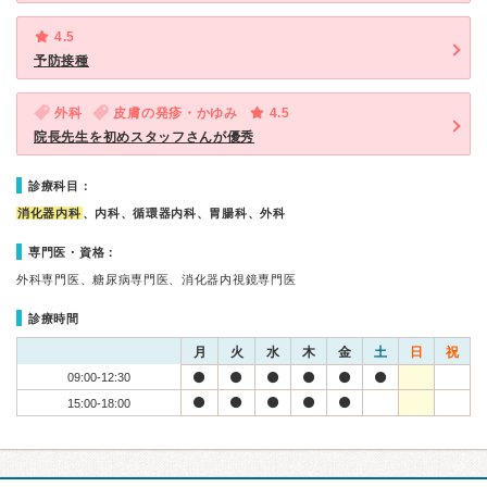
4.5
予防接種
外科
皮膚の発疹・かゆみ
4.5
院長先生を初めスタッフさんが優秀
診療科目：
消化器内科
、内科、循環器内科、胃腸科、外科
専門医・資格：
外科専門医、糖尿病専門医、消化器内視鏡専門医
診療時間
月
火
水
木
金
土
日
祝
09:00-12:30
15:00-18:00