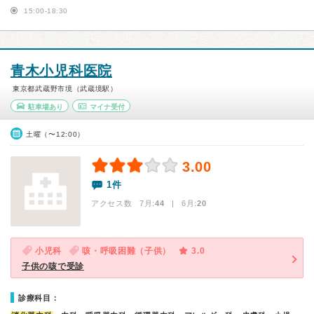
15:00-18:30
青木小児科医院
東京都武蔵野市境（武蔵境駅）
駐車場あり
マイナ受付
土曜（〜12:00）
3.00
1件
アクセス数 7月:
44
| 6月:
20
小児科
咳・呼吸困難（子供）
3.0
子供の咳で受診
診療科目：