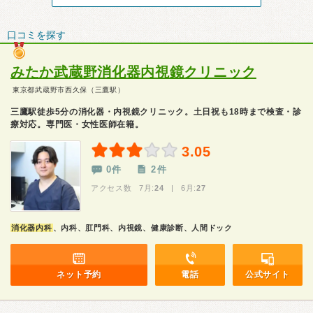
口コミを探す
みたか武蔵野消化器内視鏡クリニック
東京都武蔵野市西久保（三鷹駅）
三鷹駅徒歩5分の消化器・内視鏡クリニック。土日祝も18時まで検査・診
療対応。専門医・女性医師在籍。
3.05
0件
2件
アクセス数 7月:
24
| 6月:
27
消化器内科
、内科、肛門科、内視鏡、健康診断、人間ドック
ネット予約
電話
公式サイト