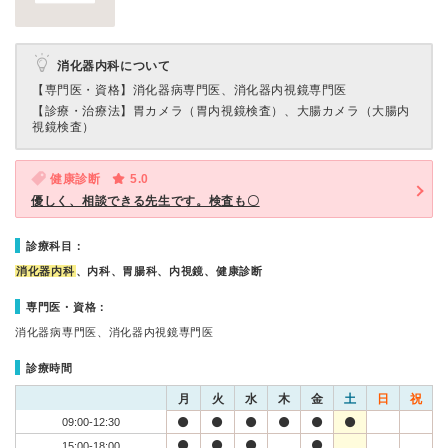
消化器内科について
【専門医・資格】
消化器病専門医、消化器内視鏡専門医
【診療・治療法】
胃カメラ（胃内視鏡検査）、大腸カメラ（大腸内
視鏡検査）
健康診断
5.0
優しく、相談できる先生です。検査も〇
診療科目：
消化器内科
、内科、胃腸科、内視鏡、健康診断
専門医・資格：
消化器病専門医、消化器内視鏡専門医
診療時間
月
火
水
木
金
土
日
祝
09:00-12:30
15:00-18:00