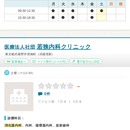
月
火
水
木
金
土
日
祝
09:30-12:30
15:30-18:30
若狭内科クリニック
医療法人社団
東京都武蔵野市境南町（武蔵境駅）
駐車場あり
マイナ受付
(スマホ可)
電子処方せん対応
土曜（〜12:30）
－
0件
アクセス数 7月:
4
| 6月:
6
診療科目：
消化器内科
、内科、循環器内科、放射線科