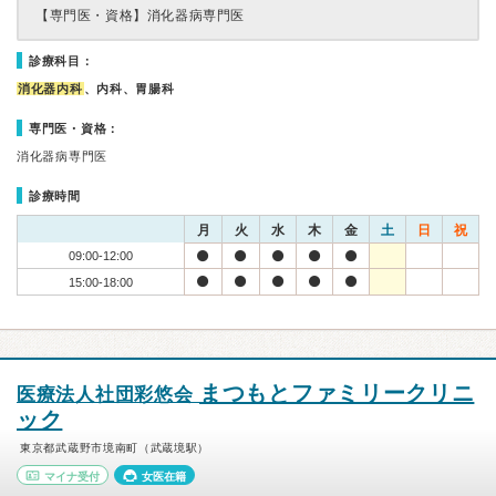
【専門医・資格】
消化器病専門医
診療科目：
消化器内科
、内科、胃腸科
専門医・資格：
消化器病専門医
診療時間
月
火
水
木
金
土
日
祝
09:00-12:00
15:00-18:00
まつもとファミリークリニ
医療法人社団彩悠会
ック
東京都武蔵野市境南町（武蔵境駅）
マイナ受付
女医在籍