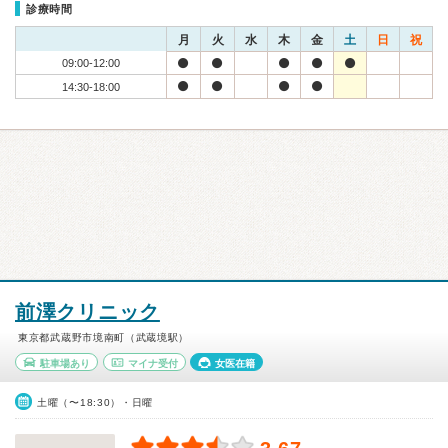
診療時間
月
火
水
木
金
土
日
祝
09:00-12:00
14:30-18:00
前澤クリニック
東京都武蔵野市境南町（武蔵境駅）
駐車場あり
マイナ受付
女医在籍
土曜（〜18:30）・日曜