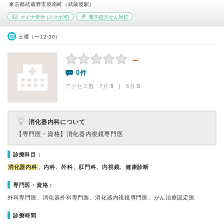
東京都武蔵野市境南町（武蔵境駅）
マイナ受付
(スマホ可)
電子処方せん対応
土曜（〜12:30）
－
0件
アクセス数 7月:
9
| 6月:
5
消化器内科について
【専門医・資格】
消化器内視鏡専門医
診療科目：
消化器内科
、内科、外科、肛門科、内視鏡、健康診断
専門医・資格：
外科専門医、消化器外科専門医、消化器内視鏡専門医、がん治療認定医
診療時間