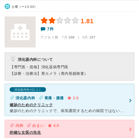
土曜（〜13:30）
1.81
7件
アクセス数 7月:
266
| 6月:
197
消化器内科について
【専門医・資格】
消化器病専門医
【診療・治療法】
胃カメラ（胃内視鏡検査）
消化器内科の口コミ
消化器内科
胃痛・腹痛
2.0
健診のためのクリニック
健診のためのクリニックで、病気通院するための病院ではない、と思います。 私は体調不良でいったのですが、先生の説明が健康診断の結果を聞くときのような内容で、結局原因不明なので、と。 原因不明なりに、
内科
めまい
4.0
的確な女医の先生