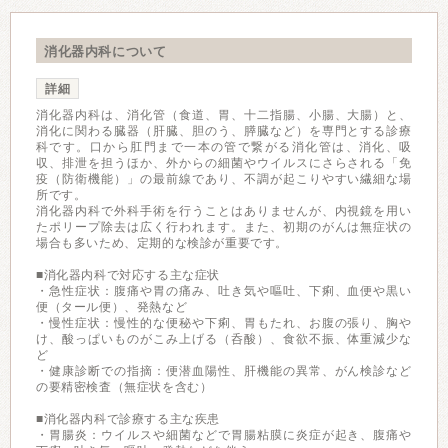
消化器内科について
詳細
消化器内科は、消化管（食道、胃、十二指腸、小腸、大腸）と、
消化に関わる臓器（肝臓、胆のう、膵臓など）を専門とする診療
科です。口から肛門まで一本の管で繋がる消化管は、消化、吸
収、排泄を担うほか、外からの細菌やウイルスにさらされる「免
疫（防衛機能）」の最前線であり、不調が起こりやすい繊細な場
所です。
消化器内科で外科手術を行うことはありませんが、内視鏡を用い
たポリープ除去は広く行われます。また、初期のがんは無症状の
場合も多いため、定期的な検診が重要です。
■消化器内科で対応する主な症状
・急性症状：腹痛や胃の痛み、吐き気や嘔吐、下痢、血便や黒い
便（タール便）、発熱など
・慢性症状：慢性的な便秘や下痢、胃もたれ、お腹の張り、胸や
け、酸っぱいものがこみ上げる（呑酸）、食欲不振、体重減少な
ど
・健康診断での指摘：便潜血陽性、肝機能の異常、がん検診など
の要精密検査（無症状を含む）
■消化器内科で診療する主な疾患
・胃腸炎：ウイルスや細菌などで胃腸粘膜に炎症が起き、腹痛や