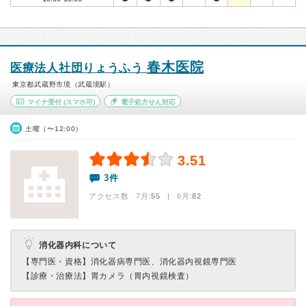
春木医院
医療法人社団りょうふう
東京都武蔵野市境（武蔵境駅）
マイナ受付
(スマホ可)
電子処方せん対応
土曜（〜12:00）
3.51
3件
アクセス数 7月:
55
| 6月:
82
消化器内科について
【専門医・資格】
消化器病専門医、消化器内視鏡専門医
【診療・治療法】
胃カメラ（胃内視鏡検査）