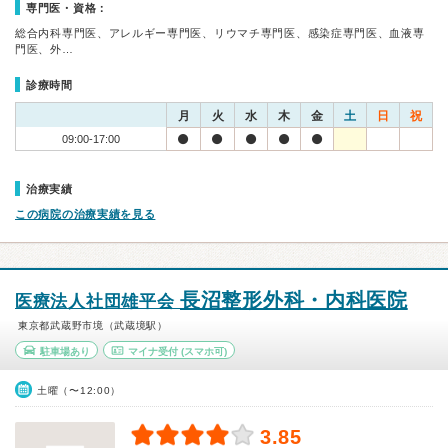
専門医・資格：
総合内科専門医、アレルギー専門医、リウマチ専門医、感染症専門医、血液専
門医、外…
診療時間
月
火
水
木
金
土
日
祝
09:00-17:00
治療実績
この病院の治療実績を見る
長沼整形外科・内科医院
医療法人社団雄平会
東京都武蔵野市境（武蔵境駅）
駐車場あり
マイナ受付
(スマホ可)
土曜（〜12:00）
3.85