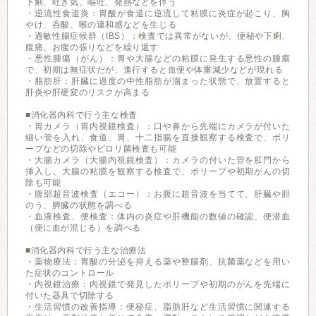
下痢、吐き気、嘔吐、発熱などを伴う
・逆流性食道炎：胃酸が食道に逆流して粘膜に炎症が起こり、胸
やけ、呑酸、喉の違和感などを生じる
・過敏性腸症候群（IBS）：検査では異常がないが、便秘や下痢、
腹痛、お腹の張りなどを繰り返す
・悪性腫瘍（がん）：胃や大腸などの粘膜に発生する悪性の腫瘍
で、初期は無症状だが、進行すると血便や体重減少などが現れる
・脂肪肝：肝臓に過度の中性脂肪が溜まった状態で、放置すると
肝炎や肝硬変のリスクが高まる
■消化器内科で行う主な検査
・胃カメラ（胃内視鏡検査）：口や鼻から先端にカメラが付いた
細い管を入れ、食道、胃、十二指腸を直接観察する検査で、ポリ
ープなどの切除やピロリ菌検査も可能
・大腸カメラ（大腸内視鏡検査）：カメラの付いた管を肛門から
挿入し、大腸の粘膜を観察する検査で、ポリープや初期がんの切
除も可能
・腹部超音波検査（エコー）：お腹に超音波を当てて、肝臓や胆
のう、膵臓の状態を調べる
・血液検査、便検査：体内の炎症や肝機能の数値の確認、便潜血
（便に血が混じる）を調べる
■消化器内科で行う主な治療法
・薬物療法：胃酸の分泌を抑える薬や整腸剤、抗菌薬などを用い
た症状のコントロール
・内視鏡治療：内視鏡で発見したポリープや初期のがんを先端に
付いた器具で切除する
・生活習慣の改善指導：便秘症、脂肪肝など生活習慣に関連する