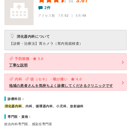
3.67
2件
アクセス数 7月:
52
| 6月:
48
消化器内科について
【診療・治療法】
胃カメラ（胃内視鏡検査）
予防接種
5.0
丁寧な説明
内科
咳（セキ）・喉が痛い
4.0
地域の患者さんを気持ちよく診察してくださるクリニックです
診療科目：
消化器内科
、内科、循環器内科、小児科、放射線科
専門医・資格：
総合内科専門医、感染症専門医