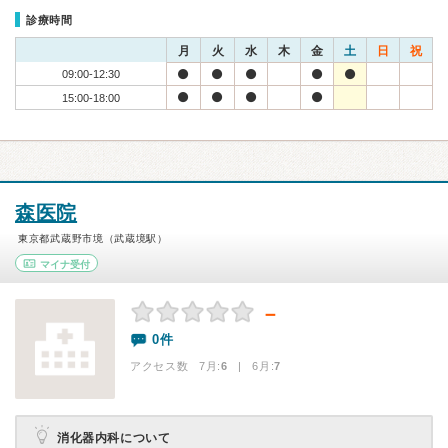
診療時間
月
火
水
木
金
土
日
祝
09:00-12:30
15:00-18:00
森医院
東京都武蔵野市境（武蔵境駅）
マイナ受付
－
0件
アクセス数 7月:
6
| 6月:
7
消化器内科について