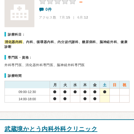
－
0件
アクセス数 7月:
15
| 6月:
12
診療科目：
消化器内科
、内科、循環器内科、内分泌代謝科、糖尿病科、脳神経外科、健康
診断
専門医・資格：
外科専門医、消化器外科専門医、脳神経外科専門医
診療時間
月
火
水
木
金
土
日
祝
09:00-12:30
14:00-18:00
武蔵境かとう内科外科クリニック