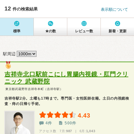
12
件の検索結果
表示順について
標準
★の数
レビュー数
新着・更新
駅周辺
吉祥寺北口駅前こにし胃腸内視鏡・肛門クリ
ニック 武蔵野院
東京都武蔵野市吉祥寺本町（吉祥寺駅）
吉祥寺駅2分。土曜も17時まで。専門医・女性医師在籍。土日の内視鏡検
査・痔の日帰り手術。
4.43
4件
500件
アクセス数 7月:
987
| 6月:
1,043