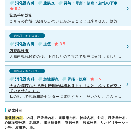
消化器内科
腹膜炎
発熱・胃痛・腹痛・急性の下痢
5.0
緊急手術対応
こちらの病院は紹介状がないとかかることは出来ません。救急搬送受入先なので重篤な場合などは施設や設備もしっかりしており頼りになります。また医師や看護師の数も多いので対応も安心です。今回別な病院からの転院
消化器内科の口コミ
消化器内科
血便
3.5
内視鏡検査
大腸内視鏡検査の後、下血したので救急で夜中に受診しました。先生が点滴の注射をうまく打てず、痛かったので、再度打ち直しました。2回目も周りに血が吹き出てました。内視鏡検査も、いつも受けている病院よりもす
消化器内科の口コミ
消化器内科
急性膵炎
胃痛・腹痛
3.5
大きな病院なので待ち時間が結構あります（あと、ベッドが空い
ていません。）。
私の地元で救急相談センターに電話すると、だいたい、この病院が候補に上がります。 救急相談センターで紹介される病院は、担当の科の先生がいなかったりで断わられることが多いのですが、ここについては過去に断
診療科目：
消化器内科
、内科、呼吸器内科、循環器内科、神経内科、外科、呼吸器外科、
心臓血管外科、乳腺科、脳神経外科、整形外科、形成外科、リハビリテーショ
ン科、皮膚科、泌…