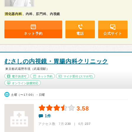
消化器内科
、内科、肛門科、内視鏡
ネット予約
電話
公式サイト
むさしの内視鏡・胃腸内科クリニック
東京都武蔵野市境（武蔵境駅）
電子決済可
ネット予約
マイナ受付
(スマホ可)
オンライン診療対応
土曜（〜17:00）・日曜
3.58
1件
アクセス数 7月:
230
| 6月:
237