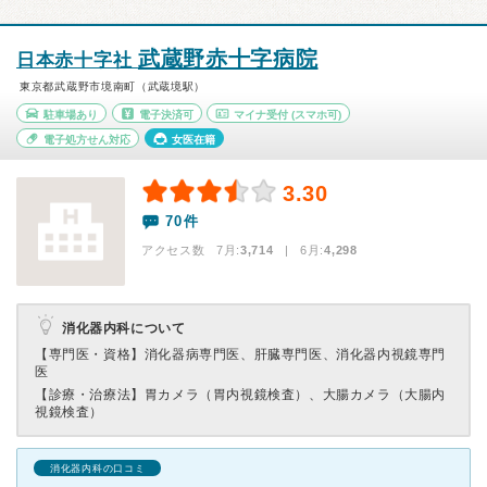
武蔵野赤十字病院
日本赤十字社
東京都武蔵野市境南町（武蔵境駅）
駐車場あり
電子決済可
マイナ受付
(スマホ可)
電子処方せん対応
女医在籍
3.30
70件
アクセス数 7月:
3,714
| 6月:
4,298
消化器内科について
【専門医・資格】
消化器病専門医、肝臓専門医、消化器内視鏡専門
医
【診療・治療法】
胃カメラ（胃内視鏡検査）、大腸カメラ（大腸内
視鏡検査）
消化器内科の口コミ