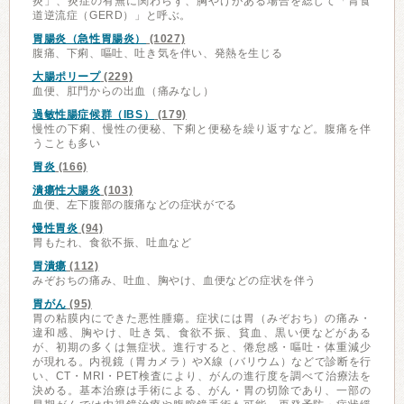
炎」、炎症の有無に関わらず、胸やけがある場合を総じて「胃食
道逆流症（GERD）」と呼ぶ。
胃腸炎（急性胃腸炎）
(1027)
腹痛、下痢、嘔吐、吐き気を伴い、発熱を生じる
大腸ポリープ
(229)
血便、肛門からの出血（痛みなし）
過敏性腸症候群（IBS）
(179)
慢性の下痢、慢性の便秘、下痢と便秘を繰り返すなど。腹痛を伴
うことも多い
胃炎
(166)
潰瘍性大腸炎
(103)
血便、左下腹部の腹痛などの症状がでる
慢性胃炎
(94)
胃もたれ、食欲不振、吐血など
胃潰瘍
(112)
みぞおちの痛み、吐血、胸やけ、血便などの症状を伴う
胃がん
(95)
胃の粘膜内にできた悪性腫瘍。症状には胃（みぞおち）の痛み・
違和感、胸やけ、吐き気、食欲不振、貧血、黒い便などがある
が、初期の多くは無症状。進行すると、倦怠感・嘔吐・体重減少
が現れる。内視鏡（胃カメラ）やX線（バリウム）などで診断を行
い、CT・MRI・PET検査により、がんの進行度を調べて治療法を
決める。基本治療は手術による、がん・胃の切除であり、一部の