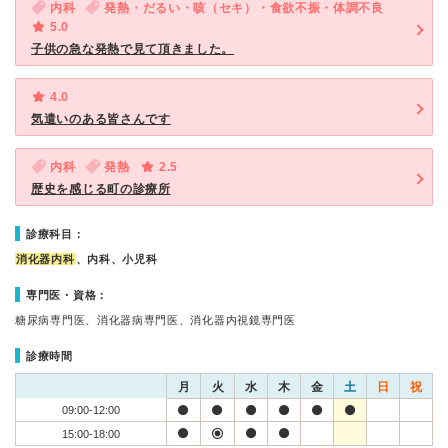
内科
発熱・だるい・咳（セキ）・食欲不振・体調不良
5.0
子供の急な発熱で見て頂きました。
4.0
気遣いのある皆さんです
内科
発熱
2.5
歴史を感じる町の診療所
診療科目：
消化器内科
、内科、小児科
専門医・資格：
糖尿病専門医、消化器病専門医、消化器内視鏡専門医
診療時間
月
火
水
木
金
土
日
祝
09:00-12:00
15:00-18:00