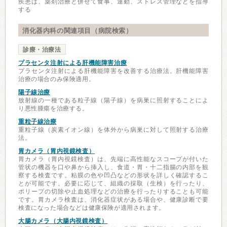
疾患は、薬剤治療と併せて食事、運動、ストレス管理などを指導
する
消化器内科の関連項目（病院検索）
診療・治療法
プラセンタ注射による肝機能障害治療
プラセンタ注射による肝機能障害を改善する治療法。肝機能障害
治療の場合のみ保険適用。
陽子線治療
放射線の一種である粒子線（陽子線）を病巣に照射することによ
り悪性腫瘍を治療する。
重粒子線治療
重粒子線（炭素イオン線）を体外から病巣に対して照射する治療
法。
胃カメラ（胃内視鏡検査）
胃カメラ（胃内視鏡検査）は、先端に高性能なスコープが付いた
管状の機器を口や鼻から挿入し、食道・胃・十二指腸の内部を観
察する検査です。粘膜の色や凹凸などの形状を詳しく確認するこ
とが可能です。必要に応じて、組織の採取（生検）を行ったり、
ポリープの切除や止血処理などの治療を行ったりすることも可能
です。胃カメラ検査は、消化器症状がある場合や、健康診断で要
検査になった場合などは健康保険が適用されます。
大腸カメラ（大腸内視鏡検査）