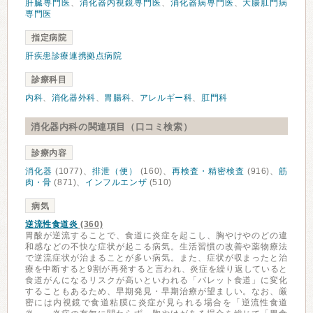
肝臓専門医
、
消化器内視鏡専門医
、
消化器病専門医
、
大腸肛門病
専門医
指定病院
肝疾患診療連携拠点病院
診療科目
内科
、
消化器外科
、
胃腸科
、
アレルギー科
、
肛門科
消化器内科の関連項目（口コミ検索）
診療内容
消化器
(1077)、
排泄（便）
(160)、
再検査・精密検査
(916)、
筋
肉・骨
(871)、
インフルエンザ
(510)
病気
逆流性食道炎
(360)
胃酸が逆流することで、食道に炎症を起こし、胸やけやのどの違
和感などの不快な症状が起こる病気。生活習慣の改善や薬物療法
で逆流症状が治まることが多い病気。また、症状が収まったと治
療を中断すると9割が再発すると言われ、炎症を繰り返していると
食道がんになるリスクが高いといわれる「バレット食道」に変化
することもあるため、早期発見・早期治療が望ましい。なお、厳
密には内視鏡で食道粘膜に炎症が見られる場合を「逆流性食道