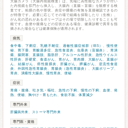
大腸カメラ（大腸内視鏡検査）は、先端に高性能なカメラが付い
た内視鏡を肛門から挿入し、大腸内（直腸～盲腸）を観察する検
査です。粘膜の色や形状、炎症や腫瘍の有無を直接確認できるの
が特徴です。必要に応じてその場で組織を採取したり（生検）、
がん化の恐れがあるポリープはその場で切除したりすることも可
能です。血便や腹痛などの症状がある場合、健康診断で異常を指
摘された場合などは健康保険が適用されます。
病気
食中毒
、
下痢症
、
乳糖不耐症
、
過敏性腸症候群（IBS）
、
慢性便
秘
、
胃下垂
、
胃酸過多症
、
急性食道炎
、
虫垂炎（盲腸炎）
、
胃潰
瘍
、
腸閉塞
、
直腸脱
、
脂肪肝
、
アルコール性肝炎
、
急性ウイルス
性肝炎
、
肝硬変
、
食道がん
、
胃がん
、
胃肉腫
、
大腸がん
、
直腸が
ん
、
結腸がん
、
癌性腹膜炎
、
肝臓がん
、
膵臓がん
、
逆流性食道
炎
、
外因性急性胃腸炎
、
胃腸炎（急性胃腸炎）
、
大腸ポリープ
、
胃炎
、
潰瘍性大腸炎
、
慢性胃炎
、
便秘
症状
胃痛・腹痛
、
吐き気・嘔吐
、
急性の下痢
、
慢性の下痢
、
血便
、
発
熱
、
便秘
、
胸やけ・胃もたれ
、
食欲不振
、
体重減少
専門外来
肝臓病外来
、
ストーマ専門外来
専門医・資格