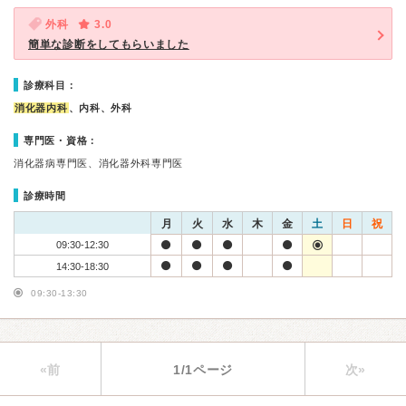
外科
3.0
簡単な診断をしてもらいました
診療科目：
消化器内科
、内科、外科
専門医・資格：
消化器病専門医、消化器外科専門医
診療時間
月
火
水
木
金
土
日
祝
09:30-12:30
14:30-18:30
09:30-13:30
«前
1/1ページ
次»