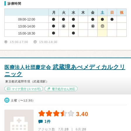
診療時間
月
火
水
木
金
土
日
祝
09:00-12:00
13:00-14:00
15:00-18:30
15:00-17:00
15:00-18:30
武蔵境あべメディカルクリ
医療法人社団慶定会
ニック
東京都武蔵野市境（武蔵境駅）
マイナ受付
(スマホ可)
電子処方せん対応
土曜（〜12:30）
3.40
1件
アクセス数 7月:
28
| 6月:
20