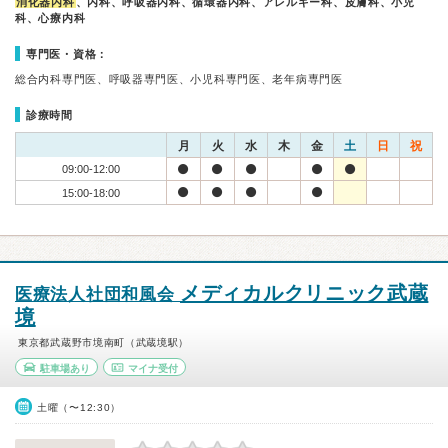
消化器内科
、内科、呼吸器内科、循環器内科、アレルギー科、皮膚科、小児
科、心療内科
専門医・資格：
総合内科専門医、呼吸器専門医、小児科専門医、老年病専門医
診療時間
月
火
水
木
金
土
日
祝
09:00-12:00
15:00-18:00
メディカルクリニック武蔵
医療法人社団和風会
境
東京都武蔵野市境南町（武蔵境駅）
駐車場あり
マイナ受付
土曜（〜12:30）