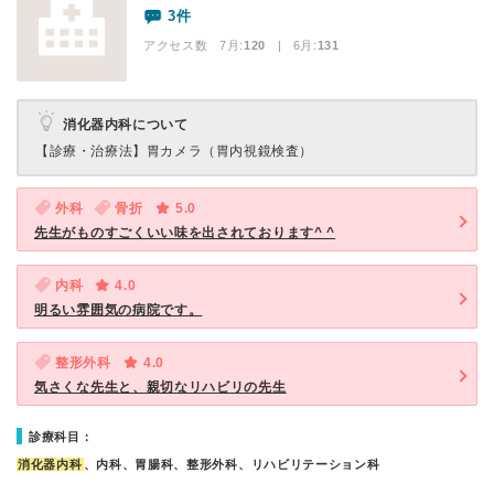
3件
アクセス数 7月:
120
| 6月:
131
消化器内科について
【診療・治療法】
胃カメラ（胃内視鏡検査）
外科
骨折
5.0
先生がものすごくいい味を出されております^ ^
内科
4.0
明るい雰囲気の病院です。
整形外科
4.0
気さくな先生と、親切なリハビリの先生
診療科目：
消化器内科
、内科、胃腸科、整形外科、リハビリテーション科