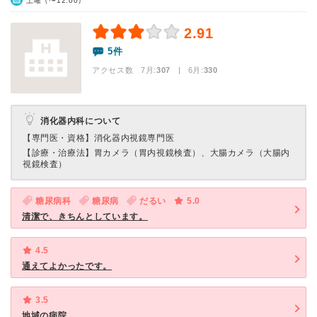
土曜（〜12:00）
2.91
5件
アクセス数 7月:
307
| 6月:
330
消化器内科について
【専門医・資格】
消化器内視鏡専門医
【診療・治療法】
胃カメラ（胃内視鏡検査）、大腸カメラ（大腸内
視鏡検査）
糖尿病科
糖尿病
だるい
5.0
清潔で、きちんとしています。
4.5
通えてよかったです。
3.5
地域の病院