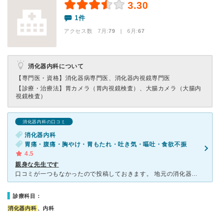
3.30
1件
アクセス数 7月:
79
| 6月:
67
消化器内科について
【専門医・資格】
消化器病専門医、消化器内視鏡専門医
【診療・治療法】
胃カメラ（胃内視鏡検査）、大腸カメラ（大腸内
視鏡検査）
消化器内科の口コミ
消化器内科
胃痛・腹痛・胸やけ・胃もたれ・吐き気・嘔吐・食欲不振
4.5
親身な先生です
口コミが一つもなかったので投稿しておきます。 地元の消化器内科を探していて受診しました。 とても親身で優しい、いい先生です。 あとは外来の優しそうな看護師さんが1人だけいます。 午前中
診療科目：
消化器内科
、内科