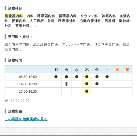
診療科目：
消化器内科
、内科、呼吸器内科、循環器内科、リウマチ科、神経内科、血液内
科、腎臓内科、人工透析、外科、呼吸器外科、心臓血管外科、乳腺科、脳神経
外科、整形外科、…
専門医・資格：
総合内科専門医、総合診療専門医、アレルギー専門医、リウマチ専門医、感染
症専門医…
診療時間
月
火
水
木
金
土
日
祝
08:30-12:00
14:00-15:30
17:00-18:30
14:00-15:00
治療実績
この病院の治療実績を見る