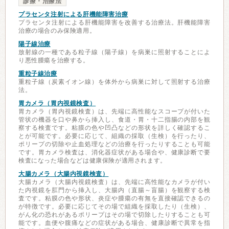
診療・治療法
プラセンタ注射による肝機能障害治療
プラセンタ注射による肝機能障害を改善する治療法。肝機能障害
治療の場合のみ保険適用。
陽子線治療
放射線の一種である粒子線（陽子線）を病巣に照射することによ
り悪性腫瘍を治療する。
重粒子線治療
重粒子線（炭素イオン線）を体外から病巣に対して照射する治療
法。
胃カメラ（胃内視鏡検査）
胃カメラ（胃内視鏡検査）は、先端に高性能なスコープが付いた
管状の機器を口や鼻から挿入し、食道・胃・十二指腸の内部を観
察する検査です。粘膜の色や凹凸などの形状を詳しく確認するこ
とが可能です。必要に応じて、組織の採取（生検）を行ったり、
ポリープの切除や止血処理などの治療を行ったりすることも可能
です。胃カメラ検査は、消化器症状がある場合や、健康診断で要
検査になった場合などは健康保険が適用されます。
大腸カメラ（大腸内視鏡検査）
大腸カメラ（大腸内視鏡検査）は、先端に高性能なカメラが付い
た内視鏡を肛門から挿入し、大腸内（直腸～盲腸）を観察する検
査です。粘膜の色や形状、炎症や腫瘍の有無を直接確認できるの
が特徴です。必要に応じてその場で組織を採取したり（生検）、
がん化の恐れがあるポリープはその場で切除したりすることも可
能です。血便や腹痛などの症状がある場合、健康診断で異常を指