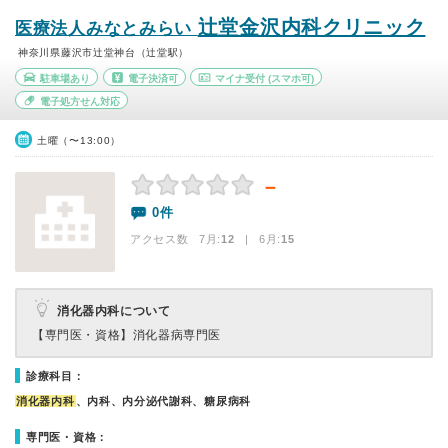
辻堂金沢内科クリニック
医療法人みなとみらい
神奈川県藤沢市辻堂神台（辻堂駅）
駐車場あり
電子決済可
マイナ受付
(スマホ可)
電子処方せん対応
土曜（〜13:00）
－
0件
アクセス数 7月:
12
| 6月:
15
消化器内科について
【専門医・資格】
消化器病専門医
診療科目：
消化器内科
、内科、内分泌代謝科、糖尿病科
専門医・資格：