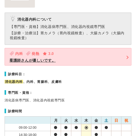
消化器内科について
【専門医・資格】
消化器病専門医、消化器内視鏡専門医
【診療・治療法】
胃カメラ（胃内視鏡検査）、大腸カメラ（大腸内
視鏡検査）
内科
発熱
3.0
看護師さんが優しいです。
診療科目：
消化器内科
、内科、胃腸科、皮膚科
専門医・資格：
消化器病専門医、消化器内視鏡専門医
診療時間
月
火
水
木
金
土
日
祝
09:00-12:00
14:30-18:00