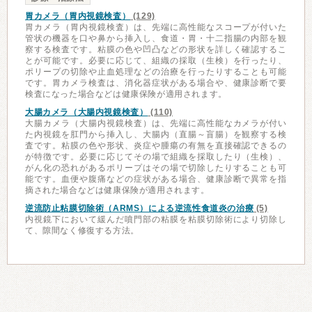
胃カメラ（胃内視鏡検査）
(129)
胃カメラ（胃内視鏡検査）は、先端に高性能なスコープが付いた
管状の機器を口や鼻から挿入し、食道・胃・十二指腸の内部を観
察する検査です。粘膜の色や凹凸などの形状を詳しく確認するこ
とが可能です。必要に応じて、組織の採取（生検）を行ったり、
ポリープの切除や止血処理などの治療を行ったりすることも可能
です。胃カメラ検査は、消化器症状がある場合や、健康診断で要
検査になった場合などは健康保険が適用されます。
大腸カメラ（大腸内視鏡検査）
(110)
大腸カメラ（大腸内視鏡検査）は、先端に高性能なカメラが付い
た内視鏡を肛門から挿入し、大腸内（直腸～盲腸）を観察する検
査です。粘膜の色や形状、炎症や腫瘍の有無を直接確認できるの
が特徴です。必要に応じてその場で組織を採取したり（生検）、
がん化の恐れがあるポリープはその場で切除したりすることも可
能です。血便や腹痛などの症状がある場合、健康診断で異常を指
摘された場合などは健康保険が適用されます。
逆流防止粘膜切除術（ARMS）による逆流性食道炎の治療
(5)
内視鏡下において緩んだ噴門部の粘膜を粘膜切除術により切除し
て、隙間なく修復する方法。