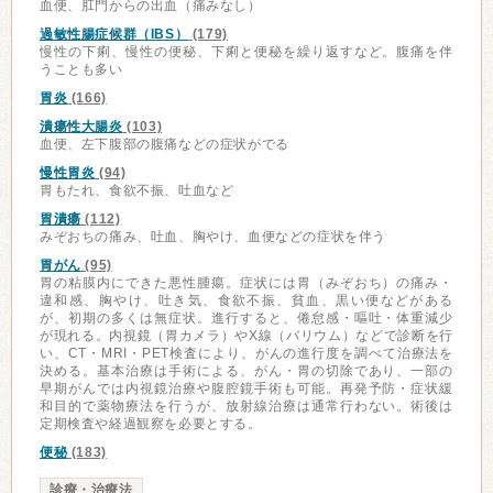
血便、肛門からの出血（痛みなし）
過敏性腸症候群（IBS）
(179)
慢性の下痢、慢性の便秘、下痢と便秘を繰り返すなど。腹痛を伴
うことも多い
胃炎
(166)
潰瘍性大腸炎
(103)
血便、左下腹部の腹痛などの症状がでる
慢性胃炎
(94)
胃もたれ、食欲不振、吐血など
胃潰瘍
(112)
みぞおちの痛み、吐血、胸やけ、血便などの症状を伴う
胃がん
(95)
胃の粘膜内にできた悪性腫瘍。症状には胃（みぞおち）の痛み・
違和感、胸やけ、吐き気、食欲不振、貧血、黒い便などがある
が、初期の多くは無症状。進行すると、倦怠感・嘔吐・体重減少
が現れる。内視鏡（胃カメラ）やX線（バリウム）などで診断を行
い、CT・MRI・PET検査により、がんの進行度を調べて治療法を
決める。基本治療は手術による、がん・胃の切除であり、一部の
早期がんでは内視鏡治療や腹腔鏡手術も可能。再発予防・症状緩
和目的で薬物療法を行うが、放射線治療は通常行わない。術後は
定期検査や経過観察を必要とする。
便秘
(183)
診療・治療法