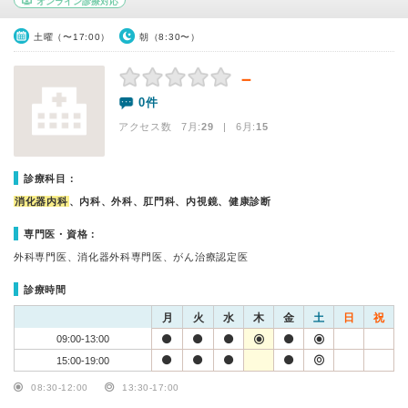
オンライン診療対応
土曜（〜17:00）
朝（8:30〜）
－
0件
アクセス数 7月:
29
| 6月:
15
診療科目：
消化器内科
、内科、外科、肛門科、内視鏡、健康診断
専門医・資格：
外科専門医、消化器外科専門医、がん治療認定医
診療時間
月
火
水
木
金
土
日
祝
09:00-13:00
15:00-19:00
08:30-12:00
13:30-17:00