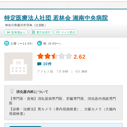
特定医療法人社団 若林会 湘南中央病院
神奈川県藤沢市羽鳥（辻堂駅）
駐車場あり
電子決済可
マイナ受付
土曜（〜11:45）
朝（8:00〜）
2.62
10件
アクセス数 7月:
609
| 6月:
868
消化器内科について
【専門医・資格】
消化器病専門医、肝臓専門医、消化器内視鏡専門
医
【診療・治療法】
胃カメラ（胃内視鏡検査）、大腸カメラ（大腸内
視鏡検査）