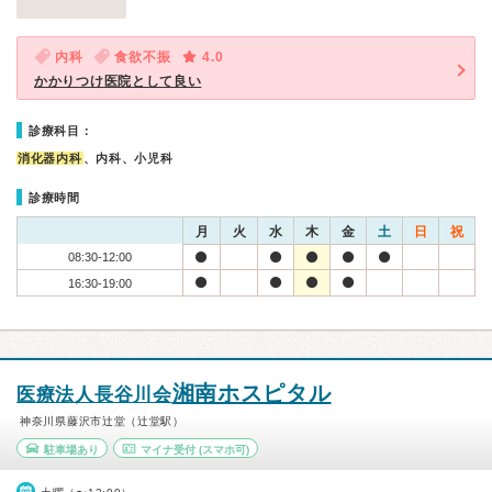
内科
食欲不振
4.0
かかりつけ医院として良い
診療科目：
消化器内科
、内科、小児科
診療時間
月
火
水
木
金
土
日
祝
08:30-12:00
16:30-19:00
湘南ホスピタル
医療法人長谷川会
神奈川県藤沢市辻堂（辻堂駅）
駐車場あり
マイナ受付
(スマホ可)