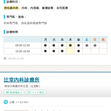
診療科目：
消化器内科
、内科、内視鏡、健康診断、在宅医療
専門医・資格：
外科専門医、消化器内視鏡専門医
診療時間
月
火
水
木
金
土
日
祝
09:00-12:30
15:00-18:30
09:00-13:00
辻堂内科診療所
神奈川県藤沢市辻堂（辻堂駅）
駐車場あり
マイナ受付
土曜（〜12:00）