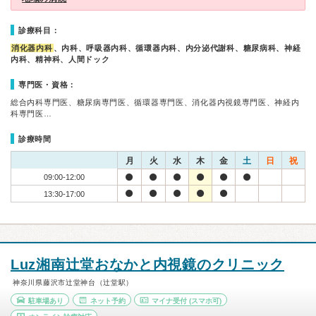
診療科目：
消化器内科
、内科、呼吸器内科、循環器内科、内分泌代謝科、糖尿病科、神経
内科、精神科、人間ドック
専門医・資格：
総合内科専門医、糖尿病専門医、循環器専門医、消化器内視鏡専門医、神経内
科専門医…
診療時間
月
火
水
木
金
土
日
祝
09:00-12:00
13:30-17:00
Luz湘南辻堂おなかと内視鏡のクリニック
神奈川県藤沢市辻堂神台（辻堂駅）
駐車場あり
ネット予約
マイナ受付
(スマホ可)