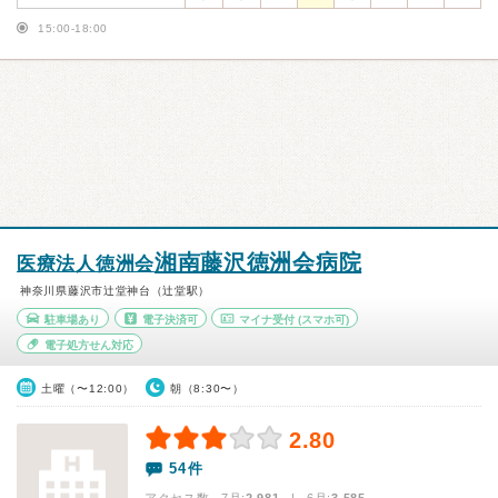
15:00-18:00
湘南藤沢徳洲会病院
医療法人徳洲会
神奈川県藤沢市辻堂神台（辻堂駅）
駐車場あり
電子決済可
マイナ受付
(スマホ可)
電子処方せん対応
土曜（〜12:00）
朝（8:30〜）
2.80
54件