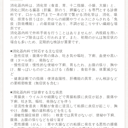
消化器内科は、消化管（食道、胃、十二指腸、小腸、大腸）と、
消化に関わる臓器（肝臓、胆のう、膵臓など）を専門とする診療
科です。口から肛門まで一本の管で繋がる消化管は、消化、吸
収、排泄を担うほか、外からの細菌やウイルスにさらされる「免
疫（防衛機能）」の最前線であり、不調が起こりやすい繊細な場
所です。
消化器内科で外科手術を行うことはありませんが、内視鏡を用い
たポリープ除去は広く行われます。また、初期のがんは無症状の
場合も多いため、定期的な検診が重要です。
■消化器内科で対応する主な症状
・急性症状：腹痛や胃の痛み、吐き気や嘔吐、下痢、血便や黒い
便（タール便）、発熱など
・慢性症状：慢性的な便秘や下痢、胃もたれ、お腹の張り、胸や
け、酸っぱいものがこみ上げる（呑酸）、食欲不振、体重減少な
ど
・健康診断での指摘：便潜血陽性、肝機能の異常、がん検診など
の要精密検査（無症状を含む）
■消化器内科で診療する主な疾患
・胃腸炎：ウイルスや細菌などで胃腸粘膜に炎症が起き、腹痛や
下痢、吐き気、嘔吐、発熱などを伴う
・逆流性食道炎：胃酸が食道に逆流して粘膜に炎症が起こり、胸
やけ、呑酸、喉の違和感などを生じる
・過敏性腸症候群（IBS）：検査では異常がないが、便秘や下痢、
腹痛、お腹の張りなどを繰り返す
・悪性腫瘍（がん）：胃や大腸などの粘膜に発生する悪性の腫瘍