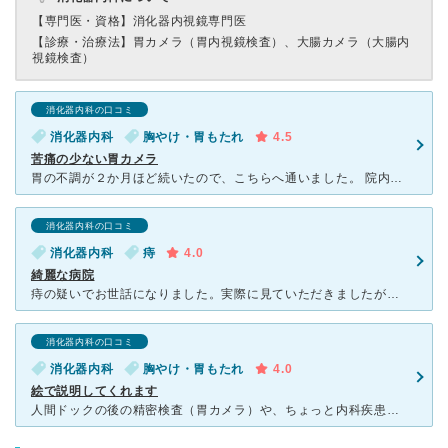
【専門医・資格】
消化器内視鏡専門医
【診療・治療法】
胃カメラ（胃内視鏡検査）、大腸カメラ（大腸内
視鏡検査）
消化器内科の口コミ
消化器内科
胸やけ・胃もたれ
4.5
苦痛の少ない胃カメラ
胃の不調が２か月ほど続いたので、こちらへ通いました。 院内は新しくて綺麗です。 待合は窓が大きく明るい感じです。 先生は丁寧に話を聞いてくださいます。 胃炎だということで弱めのお薬で様
消化器内科の口コミ
消化器内科
痔
4.0
綺麗な病院
痔の疑いでお世話になりました。実際に見ていただきましたが、そんなにひどくないけど、一応薬を出すね、と薬を出してくださり、その座薬をしばらく使用したところ、すぐに良くなりました。 綺麗な院内で待ち
消化器内科の口コミ
消化器内科
胸やけ・胃もたれ
4.0
絵で説明してくれます
人間ドックの後の精密検査（胃カメラ）や、ちょっと内科疾患時の駆け込み（インフルエンザ）で受診しました。 待合室は綺麗です。 診断時に、図式化して説明し、専門用語を書いておいてくれるので、後