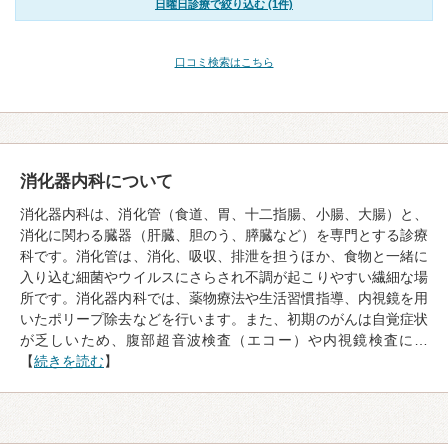
日曜日診療で絞り込む (1件)
口コミ検索はこちら
消化器内科について
消化器内科は、消化管（食道、胃、十二指腸、小腸、大腸）と、
消化に関わる臓器（肝臓、胆のう、膵臓など）を専門とする診療
科です。消化管は、消化、吸収、排泄を担うほか、食物と一緒に
入り込む細菌やウイルスにさらされ不調が起こりやすい繊細な場
所です。消化器内科では、薬物療法や生活習慣指導、内視鏡を用
いたポリープ除去などを行います。また、初期のがんは自覚症状
が乏しいため、腹部超音波検査（エコー）や内視鏡検査に…
【
続きを読む
】