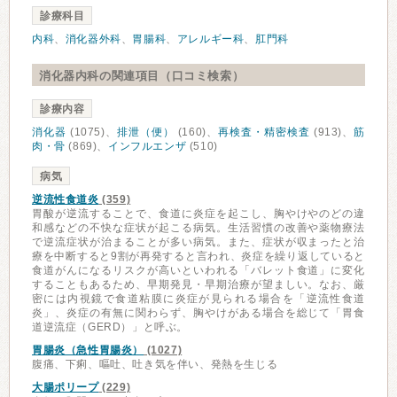
診療科目
内科
、
消化器外科
、
胃腸科
、
アレルギー科
、
肛門科
消化器内科の関連項目（口コミ検索）
診療内容
消化器
(1075)、
排泄（便）
(160)、
再検査・精密検査
(913)、
筋
肉・骨
(869)、
インフルエンザ
(510)
病気
逆流性食道炎
(359)
胃酸が逆流することで、食道に炎症を起こし、胸やけやのどの違
和感などの不快な症状が起こる病気。生活習慣の改善や薬物療法
で逆流症状が治まることが多い病気。また、症状が収まったと治
療を中断すると9割が再発すると言われ、炎症を繰り返していると
食道がんになるリスクが高いといわれる「バレット食道」に変化
することもあるため、早期発見・早期治療が望ましい。なお、厳
密には内視鏡で食道粘膜に炎症が見られる場合を「逆流性食道
炎」、炎症の有無に関わらず、胸やけがある場合を総じて「胃食
道逆流症（GERD）」と呼ぶ。
胃腸炎（急性胃腸炎）
(1027)
腹痛、下痢、嘔吐、吐き気を伴い、発熱を生じる
大腸ポリープ
(229)