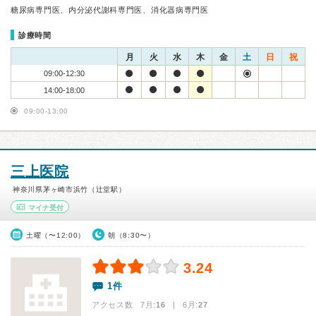
糖尿病専門医、内分泌代謝科専門医、消化器病専門医
診療時間
月
火
水
木
金
土
日
祝
09:00-12:30
14:00-18:00
09:00-13:00
三上医院
神奈川県茅ヶ崎市浜竹（辻堂駅）
マイナ受付
土曜（〜12:00）
朝（8:30〜）
3.24
1件
アクセス数 7月:
16
| 6月:
27