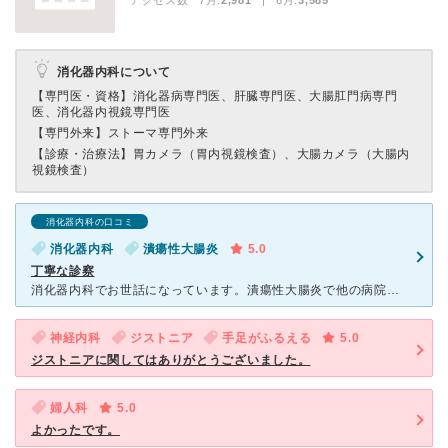
アクセス数 7月:
2,981
| 6月:
3,585
消化器内科について
【専門医・資格】
消化器病専門医、肝臓専門医、大腸肛門病専門
医、消化器内視鏡専門医
【専門外来】
ストーマ専門外来
【診療・治療法】
胃カメラ（胃内視鏡検査）、大腸カメラ（大腸内
視鏡検査）
消化器内科の口コミ
消化器内科
潰瘍性大腸炎
5.0
丁寧な診察
消化器内科でお世話になっています。潰瘍性大腸炎で他の病院から転院してきましたが、他の病院は口頭で軽く聞かれて終わりでしたが、ここの先生はとても丁寧に症状を確認してくれます。大腸検査も痛くなくやってくだ
神経内科
ジストニア
手足がふるえる
5.0
ジストニアに関してはありがとうございました。
婦人科
5.0
よかったです。