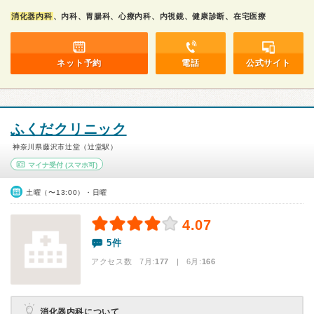
消化器内科
、内科、胃腸科、心療内科、内視鏡、健康診断、在宅医療
ネット予約
電話
公式サイト
ふくだクリニック
神奈川県藤沢市辻堂（辻堂駅）
マイナ受付
(スマホ可)
土曜（〜13:00）・日曜
4.07
5件
アクセス数 7月:
177
| 6月:
166
消化器内科について