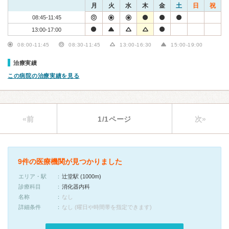
月
火
水
木
金
土
日
祝
08:45-11:45
13:00-17:00
08:00-11:45
08:30-11:45
13:00-16:30
15:00-19:00
治療実績
この病院の治療実績を見る
«前
1/1ページ
次»
9件の医療機関が見つかりました
エリア・駅
辻堂駅 (1000m)
診療科目
消化器内科
名称
なし
詳細条件
なし (曜日や時間帯を指定できます)