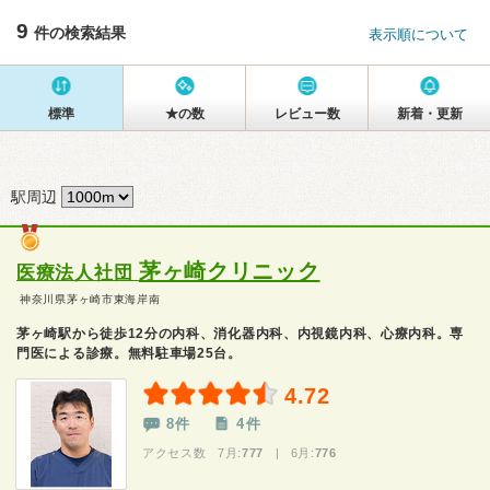
9
件の検索結果
表示順について
標準
★の数
レビュー数
新着・更新
駅周辺
茅ヶ崎クリニック
医療法人社団
神奈川県茅ヶ崎市東海岸南
茅ヶ崎駅から徒歩12分の内科、消化器内科、内視鏡内科、心療内科。専
門医による診療。無料駐車場25台。
4.72
8件
4件
アクセス数 7月:
777
| 6月:
776