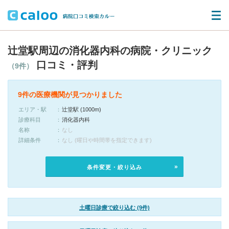
辻堂駅周辺の消化器内科の病院・クリニック
口コミ・評判
（9件）
9件の医療機関が見つかりました
エリア・駅
辻堂駅 (1000m)
診療科目
消化器内科
名称
なし
詳細条件
なし (曜日や時間帯を指定できます)
条件変更・絞り込み
土曜日診療で絞り込む (9件)