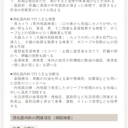
で、初期は無症状だが、進行すると血便や体重減少などが現れる
・脂肪肝：肝臓に過度の中性脂肪が溜まった状態で、放置すると
肝炎や肝硬変のリスクが高まる
■消化器内科で行う主な検査
・胃カメラ（胃内視鏡検査）：口や鼻から先端にカメラが付いた
細い管を入れ、食道、胃、十二指腸を直接観察する検査で、ポリ
ープなどの切除やピロリ菌検査も可能
・大腸カメラ（大腸内視鏡検査）：カメラの付いた管を肛門から
挿入し、大腸の粘膜を観察する検査で、ポリープや初期がんの切
除も可能
・腹部超音波検査（エコー）：お腹に超音波を当てて、肝臓や胆
のう、膵臓の状態を調べる
・血液検査、便検査：体内の炎症や肝機能の数値の確認、便潜血
（便に血が混じる）を調べる
■消化器内科で行う主な治療法
・薬物療法：胃酸の分泌を抑える薬や整腸剤、抗菌薬などを用い
た症状のコントロール
・内視鏡治療：内視鏡で発見したポリープや初期のがんを先端に
付いた器具で切除する
・生活習慣の改善指導：便秘症、脂肪肝など生活習慣に関連する
疾患は、薬剤治療と併せて食事、運動、ストレス管理などを指導
する
消化器内科の関連項目（病院検索）