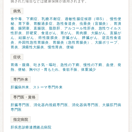
摘された場合などは健康保険が適用されます。
病気
食中毒
、
下痢症
、
乳糖不耐症
、
過敏性腸症候群（IBS）
、
慢性便
秘
、
胃下垂
、
胃酸過多症
、
急性食道炎
、
虫垂炎（盲腸炎）
、
胃潰
瘍
、
腸閉塞
、
直腸脱
、
脂肪肝
、
アルコール性肝炎
、
急性ウイルス
性肝炎
、
肝硬変
、
食道がん
、
胃がん
、
胃肉腫
、
大腸がん
、
直腸が
ん
、
結腸がん
、
癌性腹膜炎
、
肝臓がん
、
膵臓がん
、
逆流性食道
炎
、
外因性急性胃腸炎
、
胃腸炎（急性胃腸炎）
、
大腸ポリープ
、
胃炎
、
潰瘍性大腸炎
、
慢性胃炎
、
便秘
症状
胃痛・腹痛
、
吐き気・嘔吐
、
急性の下痢
、
慢性の下痢
、
血便
、
発
熱
、
便秘
、
胸やけ・胃もたれ
、
食欲不振
、
体重減少
専門外来
肝臓病外来
、
ストーマ専門外来
専門医・資格
肝臓専門医
、
消化器内視鏡専門医
、
消化器病専門医
、
大腸肛門病
専門医
指定病院
肝疾患診療連携拠点病院