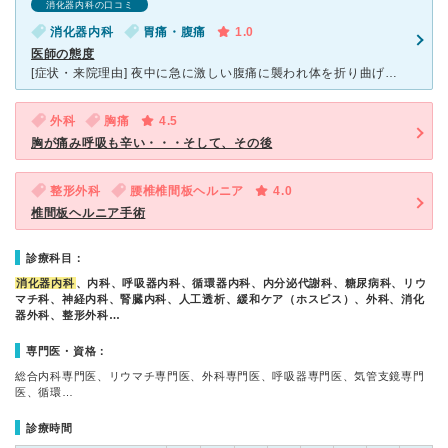
消化器内科の口コミ
消化器内科
胃痛・腹痛
1.0
医師の態度
[症状・来院理由] 夜中に急に激しい腹痛に襲われ体を折り曲げながらうずくまり動けなくなった。 [医師の診断・治療法] 診断 他の病気で薬を一日多量服用しなければならず、1分もかからない触診と聴診
外科
胸痛
4.5
胸が痛み呼吸も辛い・・・そして、その後
整形外科
腰椎椎間板ヘルニア
4.0
椎間板ヘルニア手術
診療科目：
消化器内科
、内科、呼吸器内科、循環器内科、内分泌代謝科、糖尿病科、リウ
マチ科、神経内科、腎臓内科、人工透析、緩和ケア（ホスピス）、外科、消化
器外科、整形外科…
専門医・資格：
総合内科専門医、リウマチ専門医、外科専門医、呼吸器専門医、気管支鏡専門
医、循環…
診療時間