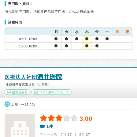
専門医・資格：
消化器病専門医、消化器内視鏡専門医、がん治療認定医
診療時間
月
火
水
木
金
土
日
祝
09:00-12:00
15:00-18:00
酒井医院
医療法人社団
神奈川県藤沢市辻堂（辻堂駅）
駐車場あり
マイナ受付
(スマホ可)
土曜（〜12:00）
3.00
1件
アクセス数 7月:
37
| 6月:
27