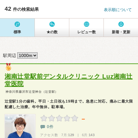
42
件の検索結果
表示順について
標準
★の数
レビュー数
新着・更新
駅周辺
湘南辻堂駅前デンタルクリニック Luz湘南辻
堂医院
神奈川県藤沢市辻堂神台（辻堂駅）
辻堂駅1分の歯科。平日・土日祝も19時まで。急患に対応。痛みに最大限
配慮した治療。年中無休。駐車場。
－
0件
アクセス数 7月:
129
| 6月:
143