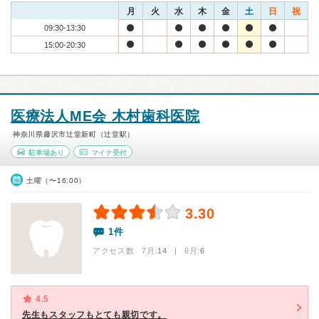
月
火
水
木
金
土
日
祝
09:30-13:30
15:00-20:30
医療法人ME会 木村歯科医院
神奈川県藤沢市辻堂新町（辻堂駅）
駐車場あり
マイナ受付
土曜（〜16:00）
3.30
1件
アクセス数 7月:
14
| 6月:
6
4.5
先生もスタッフもとても親切です。