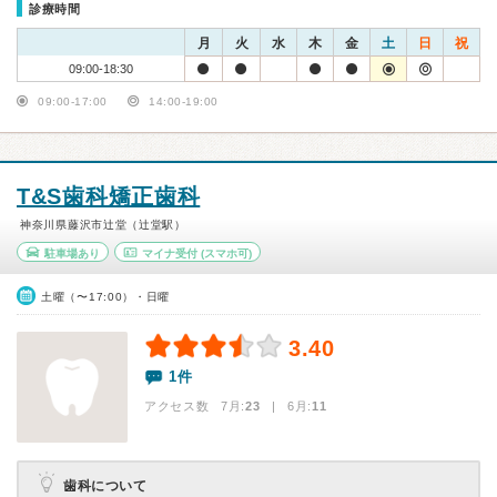
診療時間
月
火
水
木
金
土
日
祝
09:00-18:30
09:00-17:00
14:00-19:00
T&S歯科矯正歯科
神奈川県藤沢市辻堂（辻堂駅）
駐車場あり
マイナ受付
(スマホ可)
土曜（〜17:00）・日曜
3.40
1件
アクセス数 7月:
23
| 6月:
11
歯科について