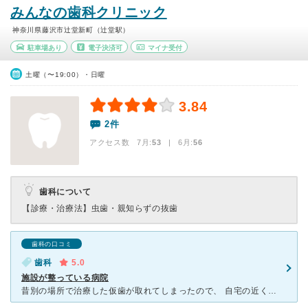
みんなの歯科クリニック
神奈川県藤沢市辻堂新町（辻堂駅）
駐車場あり
電子決済可
マイナ受付
土曜（〜19:00）・日曜
3.84
2件
アクセス数 7月:
53
| 6月:
56
歯科について
【診療・治療法】
虫歯・親知らずの抜歯
歯科の口コミ
歯科
5.0
施設が整っている病院
昔別の場所で治療した仮歯が取れてしまったので、 自宅の近くにあったこちらの医者に行きました。 前に行っていた歯医者は結構待たされていたのですが、 ここはあまり待たされませんでした。 娯楽の