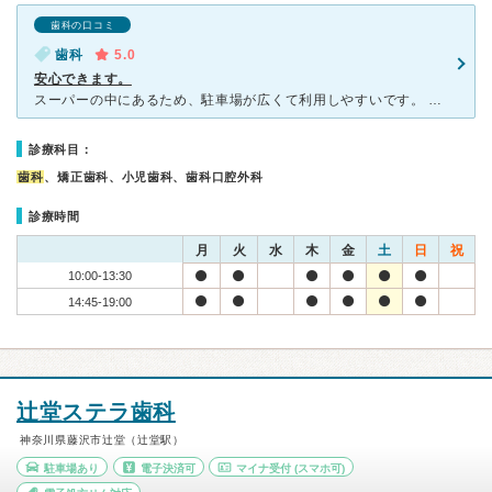
歯科の口コミ
歯科
5.0
安心できます。
スーパーの中にあるため、駐車場が広くて利用しやすいです。 また、先生がとてもはきはき元気で明るく優しい方なので、子供の治療も安心してお任せすることができます。 院内はそんなに広いわけではありません
診療科目：
歯科
、矯正歯科、小児歯科、歯科口腔外科
診療時間
月
火
水
木
金
土
日
祝
10:00-13:30
14:45-19:00
辻堂ステラ歯科
神奈川県藤沢市辻堂（辻堂駅）
駐車場あり
電子決済可
マイナ受付
(スマホ可)