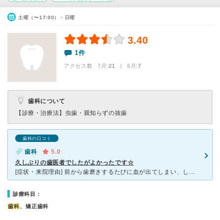
土曜（〜17:00）・日曜
3.40
1件
アクセス数 7月:
21
| 6月:
7
歯科について
【診療・治療法】
虫歯・親知らずの抜歯
歯科の口コミ
歯科
5.0
久しぶりの歯医者でしたがよかったです☆
[症状・来院理由] 前から歯磨きするたびに血が出てしまい、しみるのが気になってたのですが、 なかなか歯医者に行くのが怖く、ずっといけずにいました。知人からの評判が 良かったので行ってみることにし
診療科目：
歯科
、矯正歯科