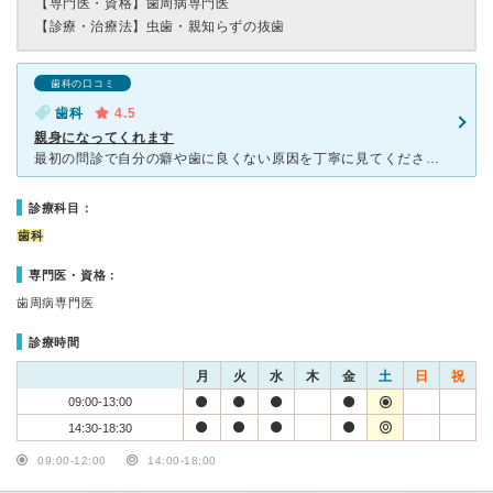
【専門医・資格】
歯周病専門医
【診療・治療法】
虫歯・親知らずの抜歯
歯科の口コミ
歯科
4.5
親身になってくれます
最初の問診で自分の癖や歯に良くない原因を丁寧に見てくださります。不安なことは優しく教えてくれたので悩みが解消できました。これまで通っていた歯医者さんのやり方との違いも説明してくれました。 予約を
診療科目：
歯科
専門医・資格：
歯周病専門医
診療時間
月
火
水
木
金
土
日
祝
09:00-13:00
14:30-18:30
09:00-12:00
14:00-18:00