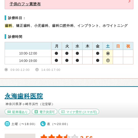
子供のフッ素塗布
診療科目：
歯科
、矯正歯科、小児歯科、歯科口腔外科、インプラント、ホワイトニング
診療時間
月
火
水
木
金
土
日
祝
10:00-12:00
14:00-19:00
09:00-12:00
14:00-17:00
永海歯科医院
神奈川県茅ヶ崎市浜竹（辻堂駅）
駐車場あり
電子決済可
マイナ受付
(スマホ可)
土曜（〜18:00）
夜（〜20:00）