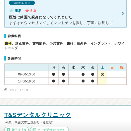
歯科の口コミ
歯科
5.0
医院は綺麗で親身になってくれました
まずはカウンセリングしてレントゲンを撮り、丁寧に説明してもらいました。初めてスキャナーをやりました。あの苦しい型取りはしなくていいみたいです。その後クリーニングして、適切な指導、歯もとても綺麗になり感
診療科目：
歯科
、矯正歯科、歯周病科、小児歯科、歯科口腔外科、インプラント、ホワイ
トニング
診療時間
月
火
水
木
金
土
日
祝
09:00-13:00
14:30-18:00
09:00-16:00
T&Sデンタルクリニック
神奈川県藤沢市辻堂新町（辻堂駅）
電子決済可
マイナ受付
(スマホ可)