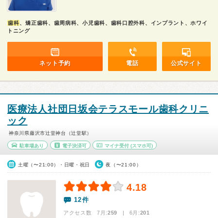
歯科
、矯正歯科、歯周病科、小児歯科、歯科口腔外科、インプラント、ホワイ
トニング
ネット予約
電話
公式サイト
医療法人社団日坂会テラスモール歯科クリニ
ック
神奈川県藤沢市辻堂神台（辻堂駅）
駐車場あり
電子決済可
マイナ受付
(スマホ可)
土曜（〜21:00）・日曜・祝日
夜（〜21:00）
4.18
12件
アクセス数 7月:
259
| 6月:
201