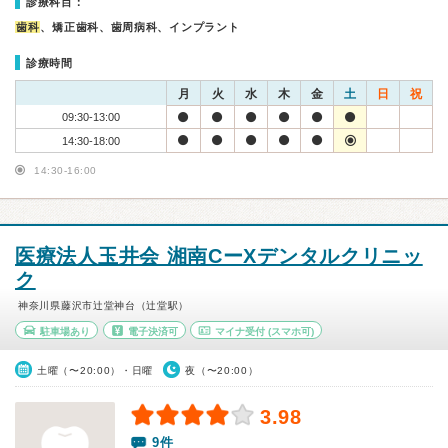
診療科目：
歯科
、矯正歯科、歯周病科、インプラント
診療時間
月
火
水
木
金
土
日
祝
09:30-13:00
14:30-18:00
14:30-16:00
医療法人玉井会 湘南CーXデンタルクリニッ
ク
神奈川県藤沢市辻堂神台（辻堂駅）
駐車場あり
電子決済可
マイナ受付
(スマホ可)
土曜（〜20:00）・日曜
夜（〜20:00）
3.98
9件