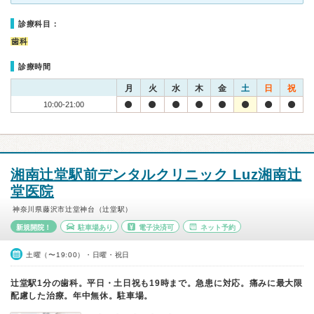
診療科目：
歯科
診療時間
月
火
水
木
金
土
日
祝
10:00-21:00
湘南辻堂駅前デンタルクリニック Luz湘南辻
堂医院
神奈川県藤沢市辻堂神台（辻堂駅）
新規開院！
駐車場あり
電子決済可
ネット予約
土曜（〜19:00）・日曜・祝日
辻堂駅1分の歯科。平日・土日祝も19時まで。急患に対応。痛みに最大限
配慮した治療。年中無休。駐車場。