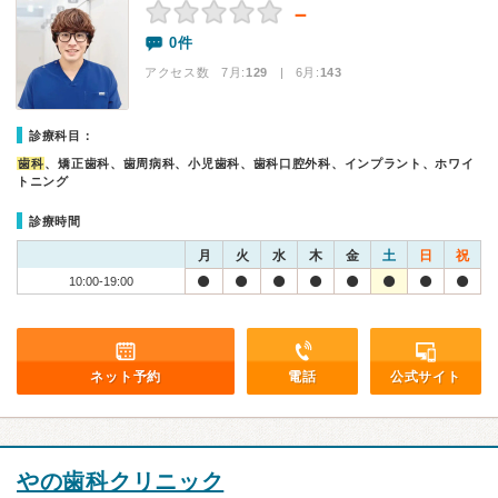
－
0件
アクセス数 7月:
129
| 6月:
143
診療科目：
歯科
、矯正歯科、歯周病科、小児歯科、歯科口腔外科、インプラント、ホワイ
トニング
診療時間
月
火
水
木
金
土
日
祝
10:00-19:00
ネット予約
電話
公式サイト
やの歯科クリニック