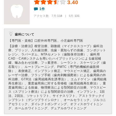
3.40
1件
アクセス数 7月:
118
| 6月:
131
歯科について
【専門医・資格】
口腔外科専門医、小児歯科専門医
【診療・治療法】
根管治療、顕微鏡（マイクロスコープ）歯科治
療、ブリッジ、入れ歯治療、虫歯・親知らずの抜歯、コンポジット
レジン、ラバーダム、MTAセメント（歯髄保存治療）、歯科用
CAD・CAMシステムを用いたハイブリッドレジンによる歯冠補
綴、噛み合わせ治療、フッ素塗布、シーラント、スケーリング（歯
石取り）、ルートプレーニング、PMTC（専門的機械的歯面掃
除）、表側矯正、インプラント矯正、マウスピース矯正、歯周病の
レーザー治療、フラップ手術（歯肉剥離掻爬術）による歯周病の外
科治療、GTR法（歯周組織再生誘導法）、エムドゲイン（歯周組織
再生療法）、重度歯周病に対する骨移植（歯周組織再生療法）、重
度歯周病による抜歯、物理療法による顎関節症の治療、マウスピー
ス（スプリント療法）による顎関節症の治療、インプラント、1回
法、2回法、ソケットリフト、サイナスリフト、アストラテックイ
ンプラント（デンツプライシロナ）、オールセラミック、ジルコニ
アセラミック、ダイレクトボンディング、オフィスホワイトニン
グ、ホームホワイトニング、デュアルホワイトニング