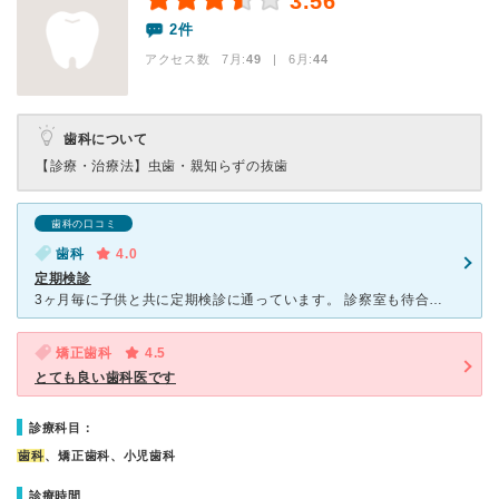
3.56
2件
アクセス数 7月:
49
| 6月:
44
歯科について
【診療・治療法】
虫歯・親知らずの抜歯
歯科の口コミ
歯科
4.0
定期検診
3ヶ月毎に子供と共に定期検診に通っています。 診察室も待合室もわりと狭いのですが、一角にキッズスペースがあります。いつもディズニーなどのDVDが流れています。 インターネットで予約、変更が出来るの
矯正歯科
4.5
とても良い歯科医です
診療科目：
歯科
、矯正歯科、小児歯科
診療時間