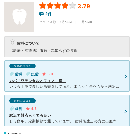
3.79
2件
アクセス数 7月:
113
| 6月:
139
歯科について
【診療・治療法】
虫歯・親知らずの抜歯
歯科の口コミ
歯科
虫歯
5.0
カバサワデンタルオフィス 様
いつも丁寧で優しい治療をして頂き、出会った事を心から感謝の日々です。本当にありがとうございます。 今年の5月頃から通院させて頂いていますが、とても雰囲気が温かく、そして明るい室内で幸せになるような医院
歯科の口コミ
歯科
4.5
駅近で対応もとても良い
もう数年、定期検診で通っています。 歯科衛生士の方に出血率の検査や歯石取りなどをしてもらった後に、最後にきちんと先生の診察があります。 歯科衛生士さんも先生も「何か心配なことなどはありますか？」な