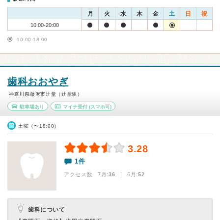
月
火
水
木
金
土
日
祝
10:00-20:00
10:00-18:00
歯科おおやぎ
神奈川県藤沢市辻堂（辻堂駅）
駐車場あり
マイナ受付
(スマホ可)
土曜（〜18:00）
3.28
1件
アクセス数 7月:
36
| 6月:
52
歯科について