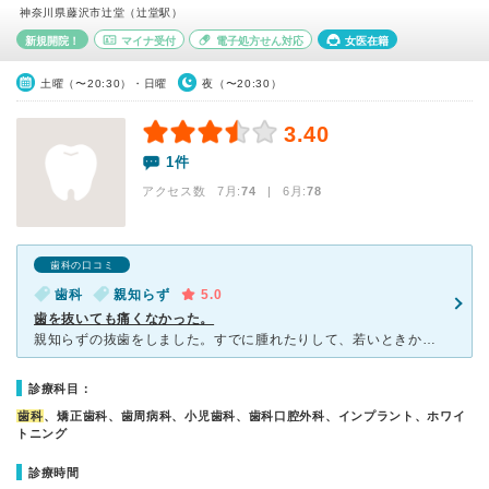
神奈川県藤沢市辻堂（辻堂駅）
新規開院！
マイナ受付
電子処方せん対応
女医在籍
土曜（〜20:30）・日曜
夜（〜20:30）
3.40
1件
アクセス数 7月:
74
| 6月:
78
歯科の口コミ
歯科
親知らず
5.0
歯を抜いても痛くなかった。
親知らずの抜歯をしました。すでに腫れたりして、若いときから繰り返された歯でした。 抜く時の注射や痛みなど不安があり抜かなかったのですが、驚くほど痛みもなく抜くことができました。 先生やスタッフ
診療科目：
歯科
、矯正歯科、歯周病科、小児歯科、歯科口腔外科、インプラント、ホワイ
トニング
診療時間