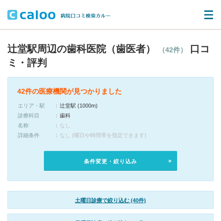
辻堂駅周辺の歯科医院（歯医者）
口コ
（42件）
ミ・評判
42件の医療機関が見つかりました
エリア・駅
辻堂駅 (1000m)
診療科目
歯科
名称
なし
詳細条件
なし (曜日や時間帯を指定できます)
条件変更・絞り込み
土曜日診療で絞り込む (40件)