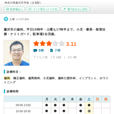
神奈川県藤沢市羽鳥（辻堂駅）
駐車場あり
マイナ受付
(スマホ可)
電子処方せん対応
土曜（〜17:30）
藤沢市の歯科。平日18時半・土曜も17時半まで。小児・審美・根管治
療・ナイトガード。駐車場3台完備。
3.11
0件
7件
アクセス数 7月:
103
| 6月:
98
診療科目：
歯科
、矯正歯科、歯周病科、小児歯科、歯科口腔外科、インプラント、ホワイ
トニング
診療時間
月
火
水
木
金
土
日
祝
09:00-13:00
15:00-18:30