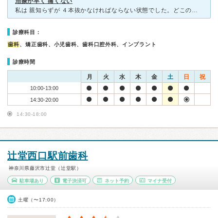
治療が早く 痛くない
私は 親知らずが ４本抜かなければならない状態でした。どこの歯医者にいっても 横向きに生えているから 口腔外科でないと 抜けないと言われて 外科の手術は怖いので、ダメ元でCXさんに電話すると 抜けます
診療科目：
歯科
、矯正歯科、小児歯科、歯科口腔外科、インプラント
診療時間
月
火
水
木
金
土
日
祝
10:00-13:00
14:30-20:00
14:30-18:00
辻堂西口駅前歯科
神奈川県藤沢市辻堂（辻堂駅）
駐車場あり
電子決済可
ネット予約
マイナ受付
土曜（〜17:00）