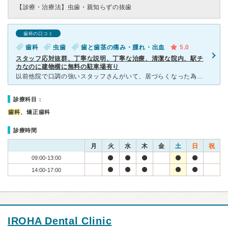
【診療・治療法】
虫歯・親知らずの抜歯
歯科の口コミ
歯科
虫歯
歯と歯茎の痛み・腫れ・出血
5.0
スタッフ応対抜群、丁寧な説明、丁寧な治療、清潔な院内、駅チ
カなのに建物横に無料の駐車場有り
以前他院で口調の強いスタッフさんがいて、居づらくなった為こちらへ。 タイトル通り、すべて安心してお任せできると判断したので、かかりつけにと決めました。 口の中を診ていただいている立場上、先生と
診療科目：
歯科
、矯正歯科
診療時間
月
火
水
木
金
土
日
祝
09:00-13:00
14:00-17:00
IROHA Dental Clinic