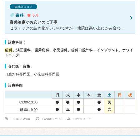
歯科の口コミ
歯科
5.0
審美治療がお安いのに丁寧
セラミックの詰め物がいいのですが、他院は高い上にかみ合わせに時間がかかったりと迷子になっていました。こちらはセラミックが他院の半額の金額で、かみ合わせをデータにとって調整するので出来上がりも早いです、
診療科目：
歯科
、矯正歯科、歯周病科、小児歯科、歯科口腔外科、インプラント、ホワイ
トニング
専門医・資格：
口腔外科専門医、小児歯科専門医
診療時間
月
火
水
木
金
土
日
祝
09:00-13:00
15:00-19:00
09:00-12:00
14:00-17:00
15:00-18:00