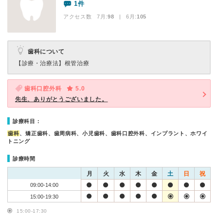
1件
アクセス数 7月:
98
| 6月:
105
歯科について
【診療・治療法】
根管治療
歯科口腔外科
5.0
先生、ありがとうございました。
診療科目：
歯科
、矯正歯科、歯周病科、小児歯科、歯科口腔外科、インプラント、ホワイ
トニング
診療時間
月
火
水
木
金
土
日
祝
09:00-14:00
15:00-19:30
15:00-17:30