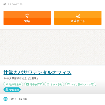
14:00-17:30
電話
公式サイト
辻堂カバサワデンタルオフィス
神奈川県藤沢市辻堂（辻堂駅）
駐車場あり
電子決済可
ネット予約
マイナ受付
(スマホ可)
女医在籍
土曜（〜16:00）