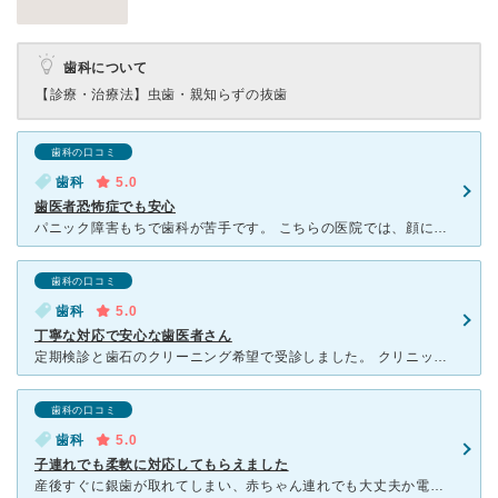
歯科について
【診療・治療法】
虫歯・親知らずの抜歯
歯科の口コミ
歯科
5.0
歯医者恐怖症でも安心
パニック障害もちで歯科が苦手です。 こちらの医院では、顔にタオルをかけてくれて、口のみが見える状態で治療してくれます。この顔タオルが想像以上に安心感があり、不要な恐怖心が湧き上がりません。同様な症状
歯科の口コミ
歯科
5.0
丁寧な対応で安心な歯医者さん
定期検診と歯石のクリーニング希望で受診しました。 クリニックの中はホテルのように綺麗です。 対応も丁寧で安心感がありました。 初回はクリーニングはできないのですが、歯周病の検査をしていただき
歯科の口コミ
歯科
5.0
子連れでも柔軟に対応してもらえました
産後すぐに銀歯が取れてしまい、赤ちゃん連れでも大丈夫か電話で確認したら、構いませんよという事でお世話になりました。診療は、赤ちゃんをお腹に乗せた状態で行い、レントゲンの時は、赤ちゃんの抱っこに慣れてい