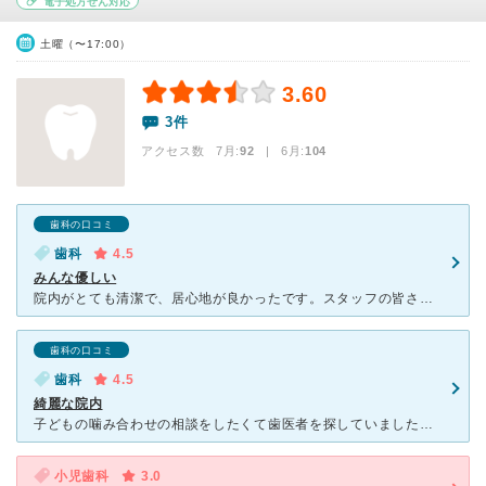
電子処方せん対応
土曜（〜17:00）
3.60
3件
アクセス数 7月:
92
| 6月:
104
歯科の口コミ
歯科
4.5
みんな優しい
院内がとても清潔で、居心地が良かったです。スタッフの皆さんも笑顔で親切に対応してくださり毎回、緊張せずに治療を受けられます。先生は説明が丁寧で、こちらの質問にもわかりやすく答えてくださるので安心感があ
歯科の口コミ
歯科
4.5
綺麗な院内
子どもの噛み合わせの相談をしたくて歯医者を探していました。自分が通っているところは古くていかにも歯科、という怖さがあるのか子どもが怖がって泣いてしまったので新しいこちらの歯医者へ行ってみました。 駅
小児歯科
3.0