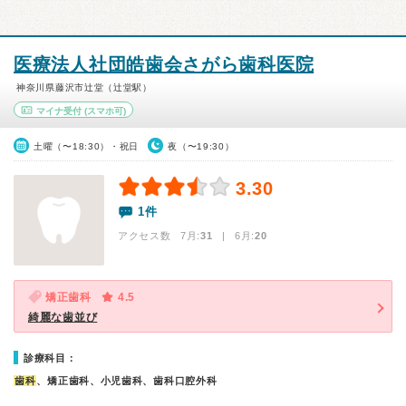
医療法人社団皓歯会さがら歯科医院
神奈川県藤沢市辻堂（辻堂駅）
マイナ受付
(スマホ可)
土曜（〜18:30）・祝日
夜（〜19:30）
3.30
1件
アクセス数 7月:
31
| 6月:
20
矯正歯科
4.5
綺麗な歯並び
診療科目：
歯科
、矯正歯科、小児歯科、歯科口腔外科