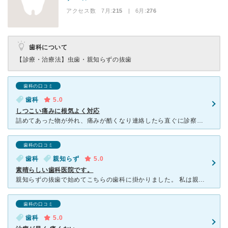
アクセス数 7月:
215
| 6月:
276
歯科について
【診療・治療法】
虫歯・親知らずの抜歯
歯科の口コミ
歯科
5.0
しつこい痛みに根気よく対応
詰めてあった物が外れ、痛みが酷くなり連絡したら直ぐに診察の予約をしていただき来院しました。 始めのうちは徐々に痛みも減り順調な回復し、詰め物をしようかという時に痛みが酷くなりました。 それからは痛
歯科の口コミ
歯科
親知らず
5.0
素晴らしい歯科医院です。
親知らずの抜歯で始めてこちらの歯科に掛かりました。 私は親知らずが4本全て生えていて、いつかは抜かなければと長年随分気が重かったのですが、こちらの歯科で抜歯をして本当に良かったです。 レントゲンか
歯科の口コミ
歯科
5.0