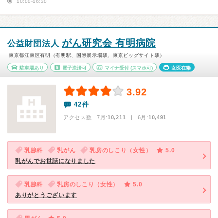
10:00-16:30
がん研究会 有明病院
公益財団法人
東京都江東区有明（有明駅、国際展示場駅、東京ビッグサイト駅）
駐車場あり
電子決済可
マイナ受付
(スマホ可)
女医在籍
3.92
42件
アクセス数 7月:
10,211
| 6月:
10,491
乳腺科
乳がん
乳房のしこり（女性）
5.0
乳がんでお世話になりました
乳腺科
乳房のしこり（女性）
5.0
ありがとうございます