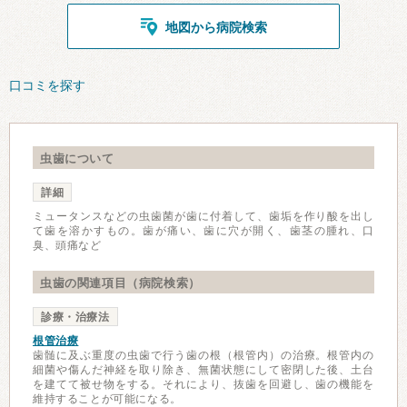
地図から病院検索
口コミを探す
虫歯について
詳細
ミュータンスなどの虫歯菌が歯に付着して、歯垢を作り酸を出し
て歯を溶かすもの。歯が痛い、歯に穴が開く、歯茎の腫れ、口
臭、頭痛など
虫歯の関連項目（病院検索）
診療・治療法
根管治療
歯髄に及ぶ重度の虫歯で行う歯の根（根管内）の治療。根管内の
細菌や傷んだ神経を取り除き、無菌状態にして密閉した後、土台
を建てて被せ物をする。それにより、抜歯を回避し、歯の機能を
維持することが可能になる。