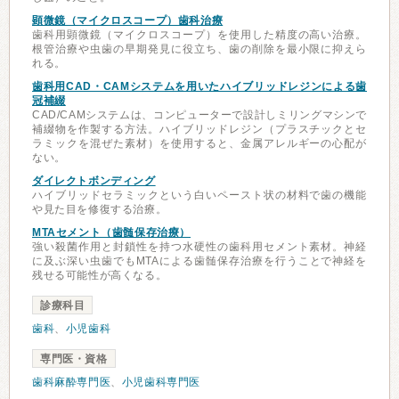
顕微鏡（マイクロスコープ）歯科治療
歯科用顕微鏡（マイクロスコープ）を使用した精度の高い治療。
根管治療や虫歯の早期発見に役立ち、歯の削除を最小限に抑えら
れる。
歯科用CAD・CAMシステムを用いたハイブリッドレジンによる歯
冠補綴
CAD/CAMシステムは、コンピューターで設計しミリングマシンで
補綴物を作製する方法。ハイブリッドレジン（プラスチックとセ
ラミックを混ぜた素材）を使用すると、金属アレルギーの心配が
ない。
ダイレクトボンディング
ハイブリッドセラミックという白いペースト状の材料で歯の機能
や見た目を修復する治療。
MTAセメント（歯髄保存治療）
強い殺菌作用と封鎖性を持つ水硬性の歯科用セメント素材。神経
に及ぶ深い虫歯でもMTAによる歯髄保存治療を行うことで神経を
残せる可能性が高くなる。
診療科目
歯科
、
小児歯科
専門医・資格
歯科麻酔専門医
、
小児歯科専門医