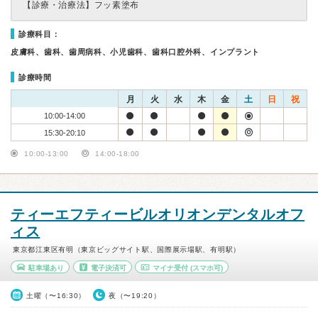
【診療・治療法】
フッ素塗布
診療科目：
皮膚科、歯科、歯周病科、小児歯科、歯科口腔外科、インプラント
診療時間
月
火
水
木
金
土
日
祝
10:00-14:00
15:30-20:10
10:00-13:00
14:00-18:00
ティーエフティービルオリオンデンタルオフ
ィス
東京都江東区有明（東京ビッグサイト駅、国際展示場駅、有明駅）
駐車場あり
電子決済可
マイナ受付
(スマホ可)
土曜（〜16:30）
夜（〜19:20）