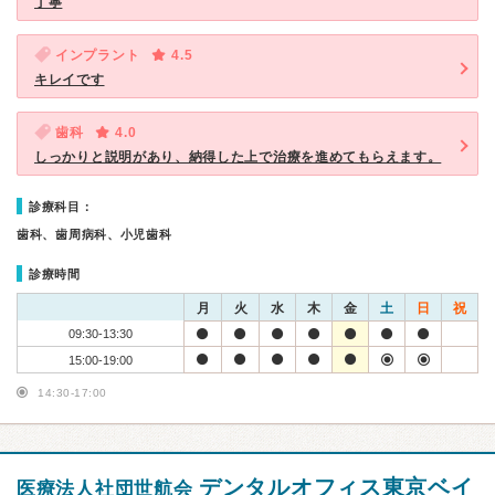
丁寧
インプラント
4.5
キレイです
歯科
4.0
しっかりと説明があり、納得した上で治療を進めてもらえます。
診療科目：
歯科、歯周病科、小児歯科
診療時間
月
火
水
木
金
土
日
祝
09:30-13:30
15:00-19:00
14:30-17:00
デンタルオフィス東京ベイ
医療法人社団世航会