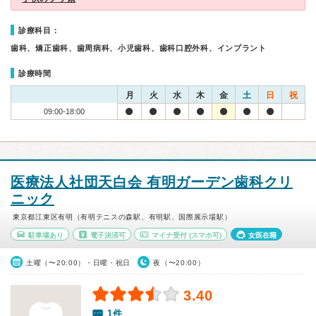
診療科目：
歯科、矯正歯科、歯周病科、小児歯科、歯科口腔外科、インプラント
診療時間
月
火
水
木
金
土
日
祝
09:00-18:00
医療法人社団天白会 有明ガーデン歯科クリ
ニック
東京都江東区有明（有明テニスの森駅、有明駅、国際展示場駅）
駐車場あり
電子決済可
マイナ受付
(スマホ可)
女医在籍
土曜（〜20:00）・日曜・祝日
夜（〜20:00）
3.40
1件