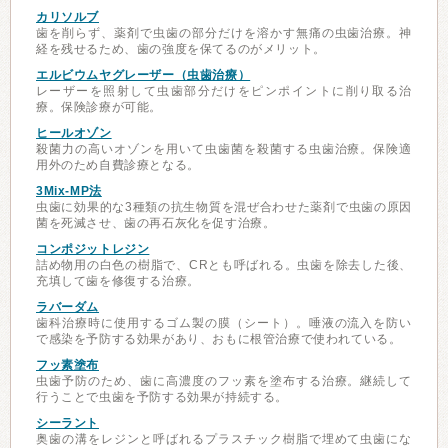
カリソルブ
歯を削らず、薬剤で虫歯の部分だけを溶かす無痛の虫歯治療。神
経を残せるため、歯の強度を保てるのがメリット。
エルビウムヤグレーザー（虫歯治療）
レーザーを照射して虫歯部分だけをピンポイントに削り取る治
療。保険診療が可能。
ヒールオゾン
殺菌力の高いオゾンを用いて虫歯菌を殺菌する虫歯治療。保険適
用外のため自費診療となる。
3Mix-MP法
虫歯に効果的な3種類の抗生物質を混ぜ合わせた薬剤で虫歯の原因
菌を死滅させ、歯の再石灰化を促す治療。
コンポジットレジン
詰め物用の白色の樹脂で、CRとも呼ばれる。虫歯を除去した後、
充填して歯を修復する治療。
ラバーダム
歯科治療時に使用するゴム製の膜（シート）。唾液の流入を防い
で感染を予防する効果があり、おもに根管治療で使われている。
フッ素塗布
虫歯予防のため、歯に高濃度のフッ素を塗布する治療。継続して
行うことで虫歯を予防する効果が持続する。
シーラント
奥歯の溝をレジンと呼ばれるプラスチック樹脂で埋めて虫歯にな