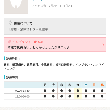
アクセス数 7月:
44
| 6月:
41
虫歯について
【診療・治療法】
フッ素塗布
インプラント
5.0
清潔で気持ちいいしっかりとしたクリニック
診療科目：
歯科、矯正歯科、歯周病科、小児歯科、歯科口腔外科、インプラント、ホワイ
トニング
診療時間
月
火
水
木
金
土
日
祝
09:00-13:30
15:00-20:00