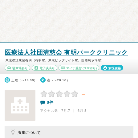
医療法人社団清慈会 有明パーククリニック
東京都江東区有明（有明駅、東京ビッグサイト駅、国際展示場駅）
駐車場あり
電子決済可
マイナ受付
(スマホ可)
女医在籍
土曜（〜18:00）
夜（〜20:10）
－
0件
アクセス数 7月:
7
| 6月:
8
虫歯について