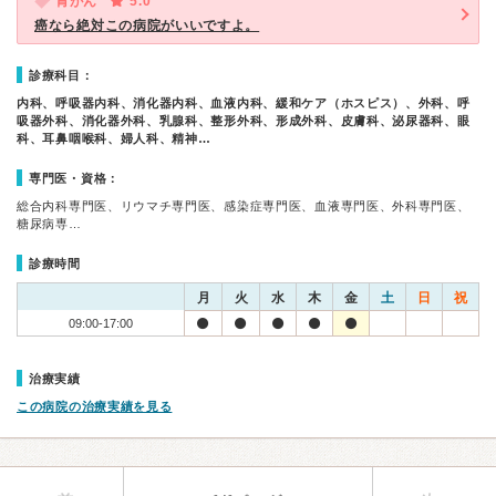
胃がん
5.0
癌なら絶対この病院がいいですよ。
診療科目：
内科、呼吸器内科、消化器内科、血液内科、緩和ケア（ホスピス）、外科、呼
吸器外科、消化器外科、乳腺科、整形外科、形成外科、皮膚科、泌尿器科、眼
科、耳鼻咽喉科、婦人科、精神…
専門医・資格：
総合内科専門医、リウマチ専門医、感染症専門医、血液専門医、外科専門医、
糖尿病専…
診療時間
月
火
水
木
金
土
日
祝
09:00-17:00
治療実績
この病院の治療実績を見る