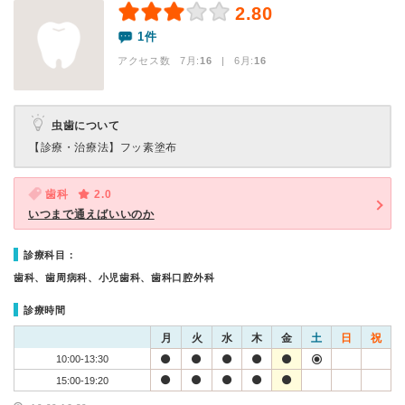
2.80
1件
アクセス数 7月:
16
| 6月:
16
虫歯について
【診療・治療法】
フッ素塗布
歯科
2.0
いつまで通えばいいのか
診療科目：
歯科、歯周病科、小児歯科、歯科口腔外科
診療時間
月
火
水
木
金
土
日
祝
10:00-13:30
15:00-19:20