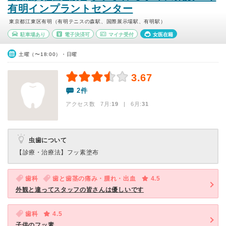
有明インプラントセンター
東京都江東区有明（有明テニスの森駅、国際展示場駅、有明駅）
駐車場あり
電子決済可
マイナ受付
女医在籍
土曜（〜18:00）・日曜
3.67
2件
アクセス数 7月:
19
| 6月:
31
虫歯について
【診療・治療法】
フッ素塗布
歯科
歯と歯茎の痛み・腫れ・出血
4.5
外観と違ってスタッフの皆さんは優しいです
歯科
4.5
子供のフッ素