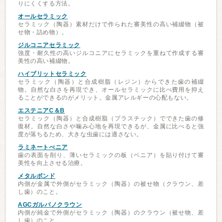
りにくくする方法。
オールセラミック
セラミック（陶器）素材だけで作られた審美性の高い補綴物（被
せ物・詰め物）。
ジルコニアセラミック
強度・耐久性の高いジルコニアにセラミックを重ねて作成する審
美性の高い補綴物。
ハイブリットセラミック
セラミック（陶器）と合成樹脂（レジン）からできた歯の補綴
物。自然な白さを再現でき、オールセラミックに比べ費用を抑え
ることができるのがメリット。金属アレルギーの心配もない。
エステニアC＆B
セラミック（陶器）と合成樹脂（プラスチック）でできた歯の修
復材。自然な白さや噛み心地を再現できるが、金属に比べると強
度が落ちるため、大きな虫歯には適さない。
ラミネートべニア
歯の表面を削り、薄いセラミックの板（ベニア）を貼り付けて審
美性を向上させる治療。
メタルボンド
内側が金属で外側がセラミック（陶器）の被せ物（クラウン、差
し歯）のこと。
AGCガルバノクラウン
内側が純金で外側がセラミック（陶器）のクラウン（被せ物、差
し歯）のこと。