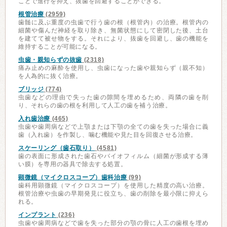
ことで進行を抑え、抜歯を回避することができる。
根管治療
(2959)
歯髄に及ぶ重度の虫歯で行う歯の根（根管内）の治療。根管内の
細菌や傷んだ神経を取り除き、無菌状態にして密閉した後、土台
を建てて被せ物をする。それにより、抜歯を回避し、歯の機能を
維持することが可能になる。
虫歯・親知らずの抜歯
(2318)
痛み止めの麻酔を使用し、虫歯になった歯や親知らず（親不知）
を人為的に抜く治療。
ブリッジ
(774)
虫歯などの理由で失った歯の隙間を埋めるため、両隣の歯を削
り、それらの歯の根を利用して人工の歯を補う治療。
入れ歯治療
(465)
虫歯や歯周病などで上顎または下顎の全ての歯を失った場合に義
歯（入れ歯）を作製し、噛む機能や見た目を回復させる治療。
スケーリング（歯石取り）
(4581)
歯の表面に形成された歯石やバイオフィルム（細菌が形成する薄
い膜）を専用の器具で除去する処置。
顕微鏡（マイクロスコープ）歯科治療
(99)
歯科用顕微鏡（マイクロスコープ）を使用した精度の高い治療。
根管治療や虫歯の早期発見に役立ち、歯の削除を最小限に抑えら
れる。
インプラント
(236)
虫歯や歯周病などで歯を失った部分の顎の骨に人工の歯根を埋め