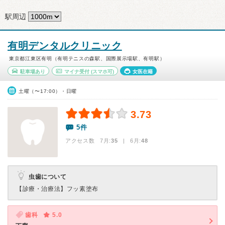
駅周辺
有明デンタルクリニック
東京都江東区有明（有明テニスの森駅、国際展示場駅、有明駅）
駐車場あり
マイナ受付
(スマホ可)
女医在籍
土曜（〜17:00）・日曜
3.73
5件
アクセス数 7月:
35
| 6月:
48
虫歯について
【診療・治療法】
フッ素塗布
歯科
5.0