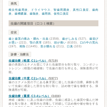
病気
根尖性歯周炎
、
ドライマウス
、
智歯周囲炎
、
真性口臭症
、
歯肉
炎
、
歯槽膿漏
、
歯髄炎
、
歯周病
、
仮性口臭症
虫歯の関連項目（口コミ検索）
症状
歯と歯茎の痛み・腫れ・出血
(2358)、
歯がしみる
(527)、
歯並び
が悪い
(222)、
顎の異常
(185)、
頭が痛い
(6103)、
口の中の荒れ
(197)、
発熱
(11445)、
首が腫れる
(211)、
口臭
(103)
診療・治療法
虫歯治療（軽度, C1レベル）
(5719)
歯の表面のエナメル質にできた虫歯部分を削り取り、コンポジッ
トレジン（樹脂の補綴物）で虫歯の進行を抑える。保険適用が可
能。
虫歯治療（中度, C2レベル）
(5977)
歯のエナメル質の下にある象牙質に達した虫歯の治療。麻酔を用
いて虫歯に感染した部分を削り取り、詰め物で歯を修復する。保
険適用が可能。
虫歯治療（重度, C3-4レベル）
(3404)
神経（歯髄）に及ぶ虫歯の治療。虫歯に感染した歯質や傷んだ神
経を取り除き、根管内を消毒して封鎖して詰め物や被せ物をする