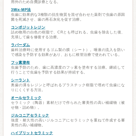
用外のため自費診療となる。
3Mix-MP法
虫歯に効果的な3種類の抗生物質を混ぜ合わせた薬剤で虫歯の原因
菌を死滅させ、歯の再石灰化を促す治療。
コンポジットレジン
詰め物用の白色の樹脂で、CRとも呼ばれる。虫歯を除去した後、
充填して歯を修復する治療。
ラバーダム
歯科治療時に使用するゴム製の膜（シート）。唾液の流入を防い
で感染を予防する効果があり、おもに根管治療で使われている。
フッ素塗布
虫歯予防のため、歯に高濃度のフッ素を塗布する治療。継続して
行うことで虫歯を予防する効果が持続する。
シーラント
奥歯の溝をレジンと呼ばれるプラスチック樹脂で埋めて虫歯にな
りにくくする方法。
オールセラミック
セラミック（陶器）素材だけで作られた審美性の高い補綴物（被
せ物・詰め物）。
ジルコニアセラミック
強度・耐久性の高いジルコニアにセラミックを重ねて作成する審
美性の高い補綴物。
ハイブリットセラミック