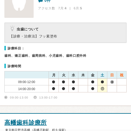
0件
アクセス数 7月:
4
| 6月:
5
虫歯について
【診療・治療法】
フッ素塗布
診療科目：
歯科、矯正歯科、歯周病科、小児歯科、歯科口腔外科
診療時間
月
火
水
木
金
土
日
祝
09:00-12:00
14:00-20:00
09:00-13:00
13:00-17:00
高幡歯科診療所
東京都日野市高幡（高幡不動駅、程久保駅）