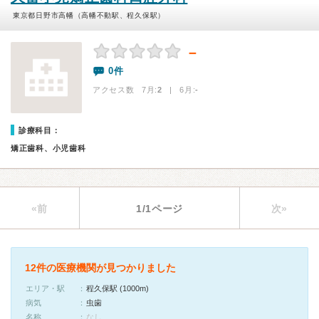
東京都日野市高幡（高幡不動駅、程久保駅）
－
0件
アクセス数 7月:
2
| 6月:
-
診療科目：
矯正歯科、小児歯科
«前
1/1ページ
次»
12件の医療機関が見つかりました
エリア・駅
程久保駅 (1000m)
病気
虫歯
名称
なし