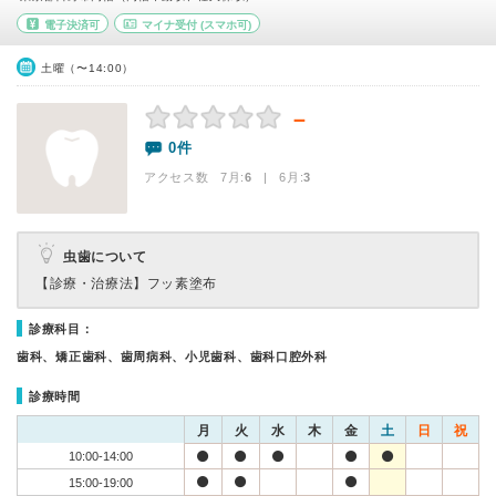
電子決済可
マイナ受付
(スマホ可)
土曜（〜14:00）
－
0件
アクセス数 7月:
6
| 6月:
3
虫歯について
【診療・治療法】
フッ素塗布
診療科目：
歯科、矯正歯科、歯周病科、小児歯科、歯科口腔外科
診療時間
月
火
水
木
金
土
日
祝
10:00-14:00
15:00-19:00