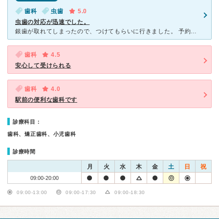
歯科
虫歯
5.0
虫歯の対応が迅速でした。
銀歯が取れてしまったので、つけてもらいに行きました。 予約時間通りに診療が受けられ、取れた所が虫歯になっており、迅速に削って 次回詰めることにしました。 説明やレントゲン、治療を含めても
歯科
4.5
安心して受けられる
歯科
4.0
駅前の便利な歯科です
診療科目：
歯科、矯正歯科、小児歯科
診療時間
月
火
水
木
金
土
日
祝
09:00-20:00
09:00-13:00
09:00-17:30
09:00-18:30