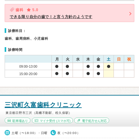
歯科
5.0
できる限り自分の歯で！と言う方針のようです
診療科目：
歯科、歯周病科、小児歯科
診療時間
月
火
水
木
金
土
日
祝
09:00-13:00
15:00-20:00
三沢町久富歯科クリニック
東京都日野市三沢（高幡不動駅、程久保駅）
駐車場あり
マイナ受付
(スマホ可)
電子処方せん対応
土曜（〜18:00）・日曜
夜（〜20:00）