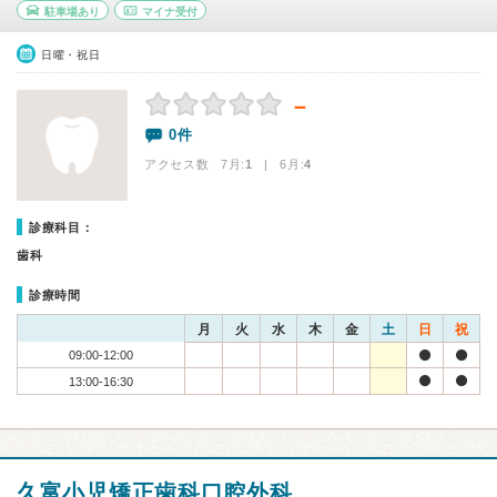
駐車場あり
マイナ受付
日曜・祝日
－
0件
アクセス数 7月:
1
| 6月:
4
診療科目：
歯科
診療時間
月
火
水
木
金
土
日
祝
09:00-12:00
13:00-16:30
久富小児矯正歯科口腔外科