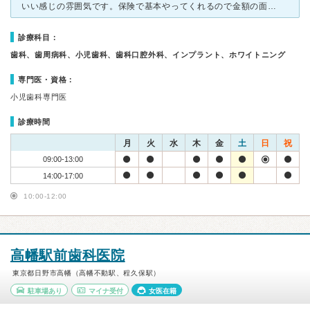
いい感じの雰囲気です。保険で基本やってくれるので金額の面では安心して通っています。駅から5分程度で近くて通いやすいところは気に入っています。受付の人は感じの良い方でいつもご丁寧に接してくれています。院
診療科目：
歯科、歯周病科、小児歯科、歯科口腔外科、インプラント、ホワイトニング
専門医・資格：
小児歯科専門医
診療時間
月
火
水
木
金
土
日
祝
09:00-13:00
14:00-17:00
10:00-12:00
高幡駅前歯科医院
東京都日野市高幡（高幡不動駅、程久保駅）
駐車場あり
マイナ受付
女医在籍