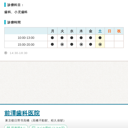
診療科目：
歯科、小児歯科
診療時間
月
火
水
木
金
土
日
祝
10:00-13:00
15:00-20:00
14:30-18:30
前澤歯科医院
東京都日野市高幡（高幡不動駅、程久保駅）
駐車場あり
マイナ受付
(スマホ可)