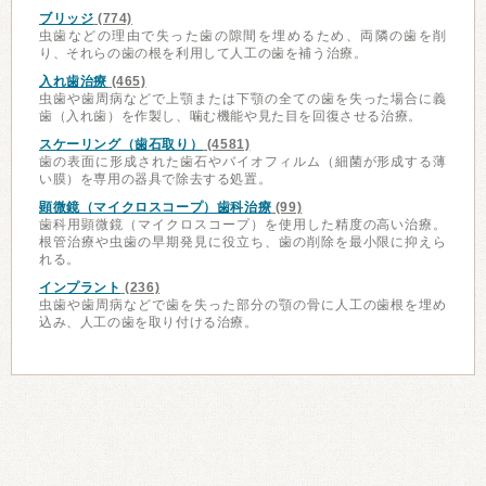
ブリッジ
(774)
虫歯などの理由で失った歯の隙間を埋めるため、両隣の歯を削
り、それらの歯の根を利用して人工の歯を補う治療。
入れ歯治療
(465)
虫歯や歯周病などで上顎または下顎の全ての歯を失った場合に義
歯（入れ歯）を作製し、噛む機能や見た目を回復させる治療。
スケーリング（歯石取り）
(4581)
歯の表面に形成された歯石やバイオフィルム（細菌が形成する薄
い膜）を専用の器具で除去する処置。
顕微鏡（マイクロスコープ）歯科治療
(99)
歯科用顕微鏡（マイクロスコープ）を使用した精度の高い治療。
根管治療や虫歯の早期発見に役立ち、歯の削除を最小限に抑えら
れる。
インプラント
(236)
虫歯や歯周病などで歯を失った部分の顎の骨に人工の歯根を埋め
込み、人工の歯を取り付ける治療。