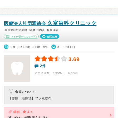
久富歯科クリニック
医療法人社団潤徳会
東京都日野市高幡（高幡不動駅、程久保駅）
マイナ受付
(スマホ可)
女医在籍
土曜（〜19:00）・日曜・祝日
夜（〜20:00）
3.69
2件
アクセス数 7月:
25
| 6月:
38
虫歯について
【診療・治療法】
フッ素塗布
歯科
4.5
通いやすい歯医者さんです