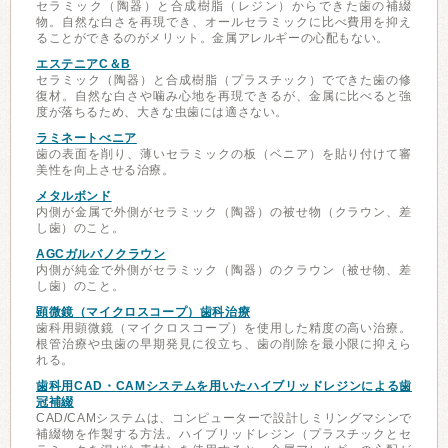
セラミック（陶器）と合成樹脂（レジン）からできた歯の補綴
物。自然な白さを再現でき、オールセラミックに比べ費用を抑え
ることができるのがメリット。金属アレルギーの心配もない。
エステニアC＆B
セラミック（陶器）と合成樹脂（プラスチック）でできた歯の修
復材。自然な白さや噛み心地を再現できるが、金属に比べると強
度が落ちるため、大きな虫歯には適さない。
ラミネートべニア
歯の表面を削り、薄いセラミックの板（ベニア）を貼り付けて審
美性を向上させる治療。
メタルボンド
内側が金属で外側がセラミック（陶器）の被せ物（クラウン、差
し歯）のこと。
AGCガルバノクラウン
内側が純金で外側がセラミック（陶器）のクラウン（被せ物、差
し歯）のこと。
顕微鏡（マイクロスコープ）歯科治療
歯科用顕微鏡（マイクロスコープ）を使用した精度の高い治療。
根管治療や虫歯の早期発見に役立ち、歯の削除を最小限に抑えら
れる。
歯科用CAD・CAMシステムを用いたハイブリッドレジンによる歯
冠補綴
CAD/CAMシステムは、コンピューターで設計しミリングマシンで
補綴物を作製する方法。ハイブリッドレジン（プラスチックとセ