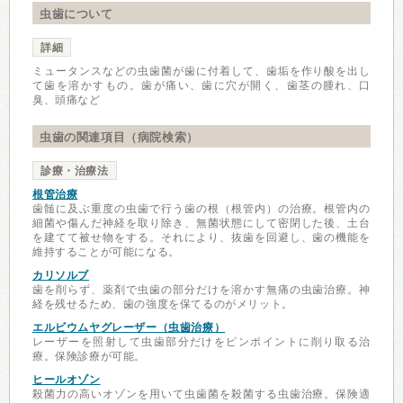
虫歯について
詳細
ミュータンスなどの虫歯菌が歯に付着して、歯垢を作り酸を出し
て歯を溶かすもの。歯が痛い、歯に穴が開く、歯茎の腫れ、口
臭、頭痛など
虫歯の関連項目（病院検索）
診療・治療法
根管治療
歯髄に及ぶ重度の虫歯で行う歯の根（根管内）の治療。根管内の
細菌や傷んだ神経を取り除き、無菌状態にして密閉した後、土台
を建てて被せ物をする。それにより、抜歯を回避し、歯の機能を
維持することが可能になる。
カリソルブ
歯を削らず、薬剤で虫歯の部分だけを溶かす無痛の虫歯治療。神
経を残せるため、歯の強度を保てるのがメリット。
エルビウムヤグレーザー（虫歯治療）
レーザーを照射して虫歯部分だけをピンポイントに削り取る治
療。保険診療が可能。
ヒールオゾン
殺菌力の高いオゾンを用いて虫歯菌を殺菌する虫歯治療。保険適