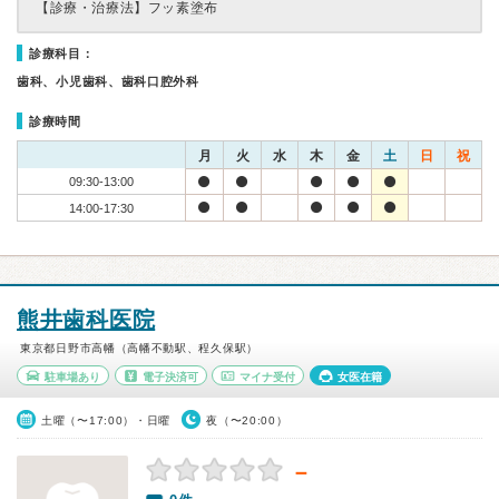
【診療・治療法】
フッ素塗布
診療科目：
歯科、小児歯科、歯科口腔外科
診療時間
月
火
水
木
金
土
日
祝
09:30-13:00
14:00-17:30
熊井歯科医院
東京都日野市高幡（高幡不動駅、程久保駅）
駐車場あり
電子決済可
マイナ受付
女医在籍
土曜（〜17:00）・日曜
夜（〜20:00）
－