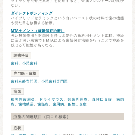
ラミックを混ぜた素材）を使用すると、金属アレルギーの心配が
ない。
ダイレクトボンディング
ハイブリッドセラミックという白いペースト状の材料で歯の機能
や見た目を修復する治療。
MTAセメント（歯髄保存治療）
強い殺菌作用と封鎖性を持つ水硬性の歯科用セメント素材。神経
に及ぶ深い虫歯でもMTAによる歯髄保存治療を行うことで神経を
残せる可能性が高くなる。
診療科目
歯科
、
小児歯科
専門医・資格
歯科麻酔専門医
、
小児歯科専門医
病気
根尖性歯周炎
、
ドライマウス
、
智歯周囲炎
、
真性口臭症
、
歯肉
炎
、
歯槽膿漏
、
歯髄炎
、
歯周病
、
仮性口臭症
虫歯の関連項目（口コミ検索）
症状