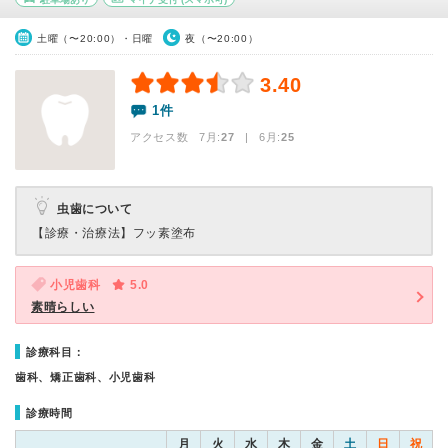
土曜（〜20:00）・日曜
夜（〜20:00）
3.40
1件
アクセス数 7月:
27
| 6月:
25
虫歯について
【診療・治療法】
フッ素塗布
小児歯科
5.0
素晴らしい
診療科目：
歯科、矯正歯科、小児歯科
診療時間
月
火
水
木
金
土
日
祝