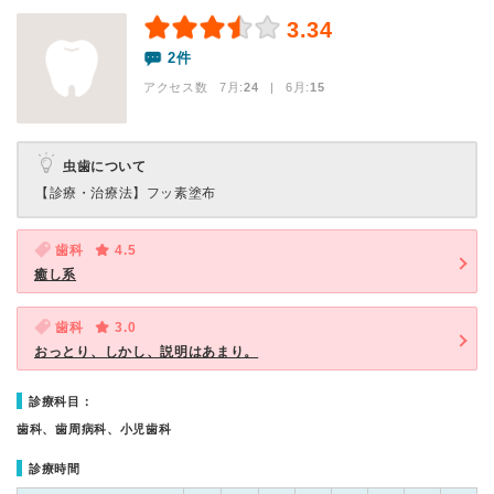
3.34
2件
アクセス数 7月:
24
| 6月:
15
虫歯について
【診療・治療法】
フッ素塗布
歯科
4.5
癒し系
歯科
3.0
おっとり、しかし、説明はあまり。
診療科目：
歯科、歯周病科、小児歯科
診療時間