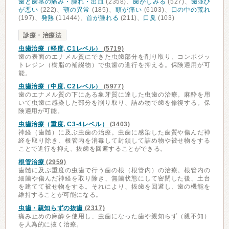
歯と歯茎の痛み・腫れ・出血
(2358)、
歯がしみる
(527)、
歯並び
が悪い
(222)、
顎の異常
(185)、
頭が痛い
(6103)、
口の中の荒れ
(197)、
発熱
(11444)、
首が腫れる
(211)、
口臭
(103)
診療・治療法
虫歯治療（軽度, C1レベル）
(5719)
歯の表面のエナメル質にできた虫歯部分を削り取り、コンポジッ
トレジン（樹脂の補綴物）で虫歯の進行を抑える。保険適用が可
能。
虫歯治療（中度, C2レベル）
(5977)
歯のエナメル質の下にある象牙質に達した虫歯の治療。麻酔を用
いて虫歯に感染した部分を削り取り、詰め物で歯を修復する。保
険適用が可能。
虫歯治療（重度, C3-4レベル）
(3403)
神経（歯髄）に及ぶ虫歯の治療。虫歯に感染した歯質や傷んだ神
経を取り除き、根管内を消毒して封鎖して詰め物や被せ物をする
ことで進行を抑え、抜歯を回避することができる。
根管治療
(2959)
歯髄に及ぶ重度の虫歯で行う歯の根（根管内）の治療。根管内の
細菌や傷んだ神経を取り除き、無菌状態にして密閉した後、土台
を建てて被せ物をする。それにより、抜歯を回避し、歯の機能を
維持することが可能になる。
虫歯・親知らずの抜歯
(2317)
痛み止めの麻酔を使用し、虫歯になった歯や親知らず（親不知）
を人為的に抜く治療。