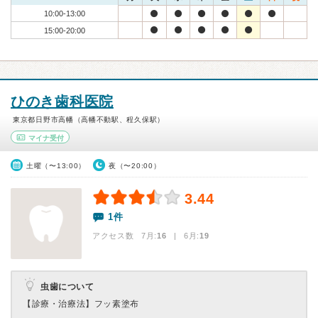
10:00-13:00
15:00-20:00
ひのき歯科医院
東京都日野市高幡（高幡不動駅、程久保駅）
マイナ受付
土曜（〜13:00）
夜（〜20:00）
3.44
1件
アクセス数 7月:
16
| 6月:
19
虫歯について
【診療・治療法】
フッ素塗布