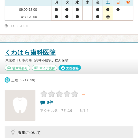
月
火
水
木
金
土
日
祝
09:00-13:00
14:30-20:00
14:30-18:00
くわはら歯科医院
東京都日野市高幡（高幡不動駅、程久保駅）
駐車場あり
マイナ受付
女医在籍
土曜（〜17:30）
－
0件
アクセス数 7月:
10
| 6月:
4
虫歯について