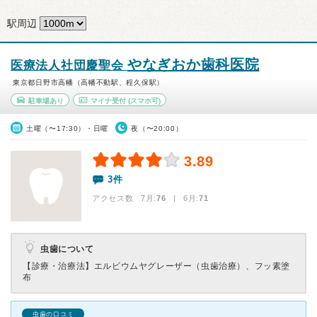
駅周辺
やなぎおか歯科医院
医療法人社団慶聖会
東京都日野市高幡（高幡不動駅、程久保駅）
駐車場あり
マイナ受付
(スマホ可)
土曜（〜17:30）・日曜
夜（〜20:00）
3.89
3件
アクセス数 7月:
76
| 6月:
71
虫歯について
【診療・治療法】
エルビウムヤグレーザー（虫歯治療）、フッ素塗
布
虫歯の口コミ