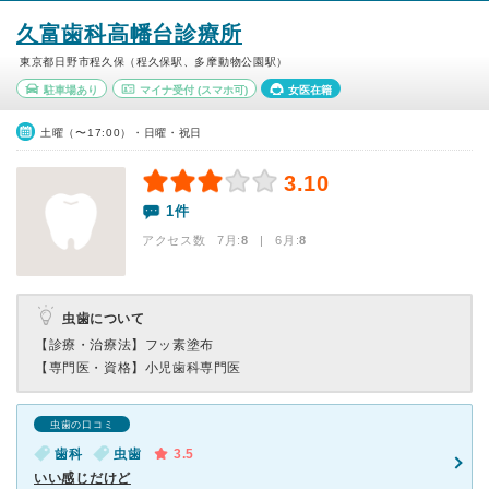
久富歯科高幡台診療所
東京都日野市程久保（程久保駅、多摩動物公園駅）
駐車場あり
マイナ受付
(スマホ可)
女医在籍
土曜（〜17:00）・日曜・祝日
3.10
1件
アクセス数 7月:
8
| 6月:
8
虫歯について
【診療・治療法】
フッ素塗布
【専門医・資格】
小児歯科専門医
虫歯の口コミ
歯科
虫歯
3.5
いい感じだけど