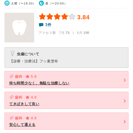
土曜（〜18:30）
夜（〜20:00）
3.84
3件
アクセス数 7月:
75
| 6月:
100
虫歯について
【診療・治療法】
フッ素塗布
歯科
5.0
待ち時間少なく、無駄な治療しない
歯科
4.0
てきぱきして良い
歯科
4.0
安心して通える