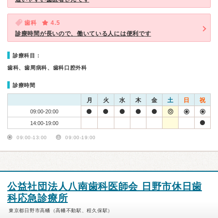
歯科
4.5
診療時間が長いので、働いている人には便利です
診療科目：
歯科、歯周病科、歯科口腔外科
診療時間
月
火
水
木
金
土
日
祝
09:00-20:00
14:00-19:00
09:00-13:00
09:00-19:00
公益社団法人八南歯科医師会 日野市休日歯
科応急診療所
東京都日野市高幡（高幡不動駅、程久保駅）