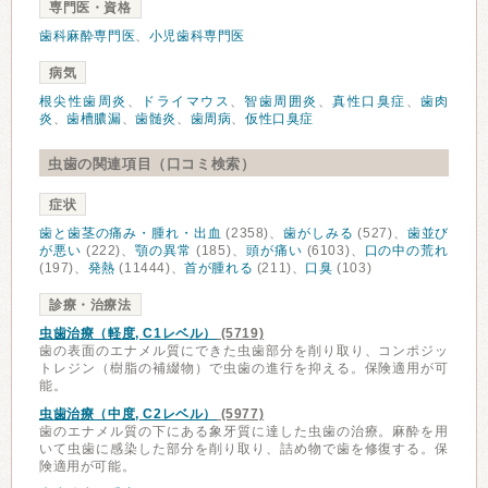
専門医・資格
歯科麻酔専門医
、
小児歯科専門医
病気
根尖性歯周炎
、
ドライマウス
、
智歯周囲炎
、
真性口臭症
、
歯肉
炎
、
歯槽膿漏
、
歯髄炎
、
歯周病
、
仮性口臭症
虫歯の関連項目（口コミ検索）
症状
歯と歯茎の痛み・腫れ・出血
(2358)、
歯がしみる
(527)、
歯並び
が悪い
(222)、
顎の異常
(185)、
頭が痛い
(6103)、
口の中の荒れ
(197)、
発熱
(11444)、
首が腫れる
(211)、
口臭
(103)
診療・治療法
虫歯治療（軽度, C1レベル）
(5719)
歯の表面のエナメル質にできた虫歯部分を削り取り、コンポジッ
トレジン（樹脂の補綴物）で虫歯の進行を抑える。保険適用が可
能。
虫歯治療（中度, C2レベル）
(5977)
歯のエナメル質の下にある象牙質に達した虫歯の治療。麻酔を用
いて虫歯に感染した部分を削り取り、詰め物で歯を修復する。保
険適用が可能。