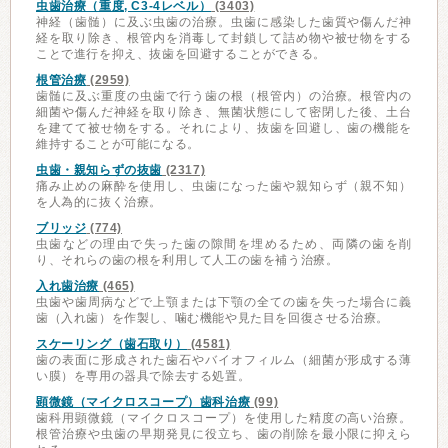
虫歯治療（重度, C3-4レベル）
(3403)
神経（歯髄）に及ぶ虫歯の治療。虫歯に感染した歯質や傷んだ神
経を取り除き、根管内を消毒して封鎖して詰め物や被せ物をする
ことで進行を抑え、抜歯を回避することができる。
根管治療
(2959)
歯髄に及ぶ重度の虫歯で行う歯の根（根管内）の治療。根管内の
細菌や傷んだ神経を取り除き、無菌状態にして密閉した後、土台
を建てて被せ物をする。それにより、抜歯を回避し、歯の機能を
維持することが可能になる。
虫歯・親知らずの抜歯
(2317)
痛み止めの麻酔を使用し、虫歯になった歯や親知らず（親不知）
を人為的に抜く治療。
ブリッジ
(774)
虫歯などの理由で失った歯の隙間を埋めるため、両隣の歯を削
り、それらの歯の根を利用して人工の歯を補う治療。
入れ歯治療
(465)
虫歯や歯周病などで上顎または下顎の全ての歯を失った場合に義
歯（入れ歯）を作製し、噛む機能や見た目を回復させる治療。
スケーリング（歯石取り）
(4581)
歯の表面に形成された歯石やバイオフィルム（細菌が形成する薄
い膜）を専用の器具で除去する処置。
顕微鏡（マイクロスコープ）歯科治療
(99)
歯科用顕微鏡（マイクロスコープ）を使用した精度の高い治療。
根管治療や虫歯の早期発見に役立ち、歯の削除を最小限に抑えら