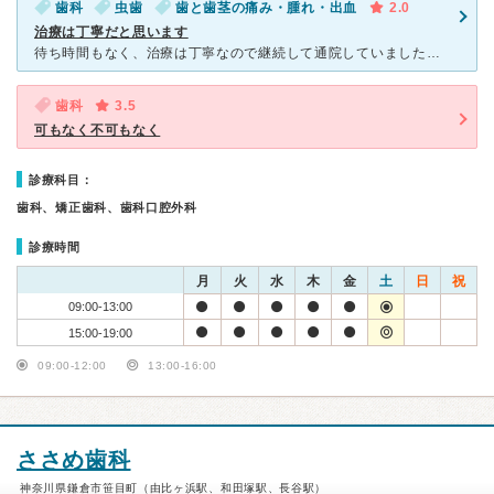
歯科
虫歯
歯と歯茎の痛み・腫れ・出血
2.0
治療は丁寧だと思います
待ち時間もなく、治療は丁寧なので継続して通院していました。ただ、被せてあった歯が痛かったので、診て頂いたのですが、一度は噛み合せの修正だけでした。痛みが取れないため、こちらから被せを取って欲しいとお願
歯科
3.5
可もなく不可もなく
診療科目：
歯科、矯正歯科、歯科口腔外科
診療時間
月
火
水
木
金
土
日
祝
09:00-13:00
15:00-19:00
09:00-12:00
13:00-16:00
ささめ歯科
神奈川県鎌倉市笹目町（由比ヶ浜駅、和田塚駅、長谷駅）