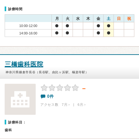
診療時間
月
火
水
木
金
土
日
祝
10:00-12:00
14:00-16:00
三橋歯科医院
神奈川県鎌倉市長谷（長谷駅、由比ヶ浜駅、極楽寺駅）
－
0件
アクセス数 7月:
-
| 6月:
-
診療科目：
歯科