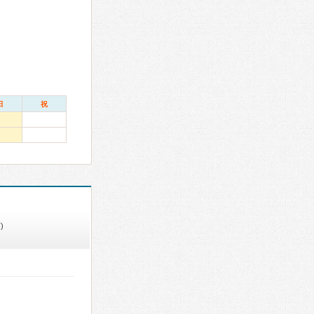
日
祝
)