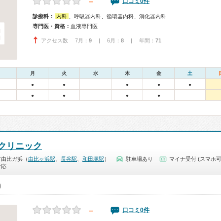
－
口コミ0件
診療科：
内科
、呼吸器内科、循環器内科、消化器内科
専門医・資格：
血液専門医
アクセス数 7月：
9
| 6月：
8
| 年間：
71
月
火
水
木
金
土
●
●
●
●
●
●
●
●
●
クリニック
市由比ガ浜（
由比ヶ浜駅
、
長谷駅
、
和田塚駅
）
駐車場あり
マイナ受付 (スマホ可
対応
0）
－
口コミ0件