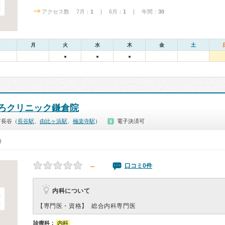
アクセス数 7月：
1
| 6月：
1
| 年間：
30
月
火
水
木
金
土
●
●
●
ろクリニック鎌倉院
市長谷（
長谷駅
、
由比ヶ浜駅
、
極楽寺駅
）
電子決済可
0）
－
口コミ0件
内科について
【専門医・資格】
総合内科専門医
診療科：
内科