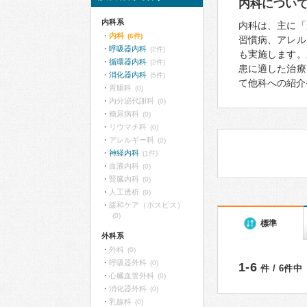
内科につい
内科系
内科は、主に「
内科
(6件)
習慣病、アレル
呼吸器内科
(2件)
も実施します。
循環器内科
(2件)
患に適した治療
消化器内科
(5件)
て他科への紹介
胃腸科
(0)
内分泌代謝科
(0)
糖尿病科
(0)
リウマチ科
(0)
アレルギー科
(0)
神経内科
(1件)
血液内科
(0)
腎臓内科
(0)
人工透析
(0)
緩和ケア（ホスピス）
(0)
標準
外科系
外科
(0)
呼吸器外科
(0)
1-6
件 / 6件中
心臓血管外科
(0)
消化器外科
(0)
乳腺科
(0)