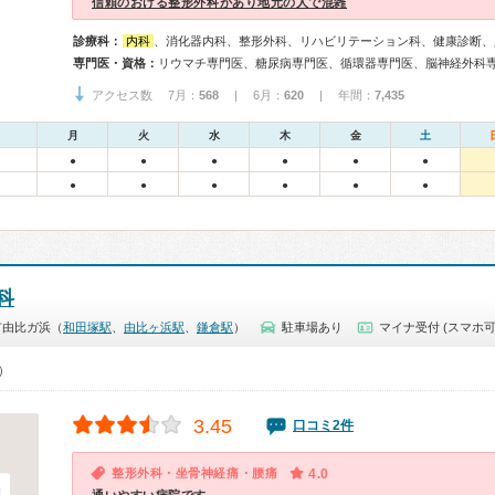
信頼のおける整形外科があり地元の人で混雑
診療科：
内科
、消化器内科、整形外科、リハビリテーション科、健康診断、
専門医・資格：
アクセス数 7月：
568
| 6月：
620
| 年間：
7,435
月
火
水
木
金
土
●
●
●
●
●
●
●
●
●
●
●
●
科
市由比ガ浜（
和田塚駅
、
由比ヶ浜駅
、
鎌倉駅
）
駐車場あり
マイナ受付 (スマホ可
0）
3.45
口コミ2件
整形外科・坐骨神経痛・腰痛
4.0