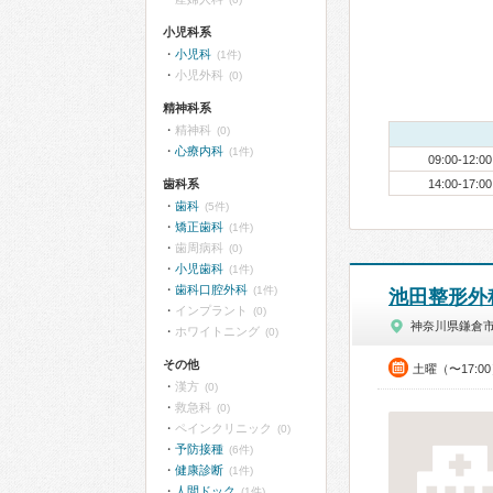
小児科系
小児科
(1件)
小児外科
(0)
精神科系
精神科
(0)
心療内科
(1件)
09:00-12:00
歯科系
14:00-17:00
歯科
(5件)
矯正歯科
(1件)
歯周病科
(0)
小児歯科
(1件)
歯科口腔外科
(1件)
池田整形外
インプラント
(0)
神奈川県鎌倉
ホワイトニング
(0)
その他
土曜（〜17:0
漢方
(0)
救急科
(0)
ペインクリニック
(0)
予防接種
(6件)
健康診断
(1件)
人間ドック
(1件)