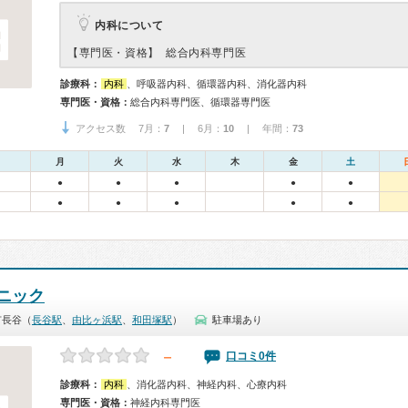
内科について
【専門医・資格】
総合内科専門医
診療科：
内科
、呼吸器内科、循環器内科、消化器内科
専門医・資格：
総合内科専門医、循環器専門医
アクセス数 7月：
7
| 6月：
10
| 年間：
73
月
火
水
木
金
土
●
●
●
●
●
●
●
●
●
●
ニック
市長谷（
長谷駅
、
由比ヶ浜駅
、
和田塚駅
）
駐車場あり
－
口コミ0件
診療科：
内科
、消化器内科、神経内科、心療内科
専門医・資格：
神経内科専門医