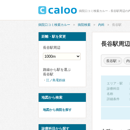
病院口コミ検索カルー - 長谷駅周辺の
病院口コミ検索カルー
病院検索
内科
長谷駅
距離・駅を変更
長谷駅周
長谷駅周辺
×
長谷駅
内
路線から駅を選ぶ
長谷駅
江ノ島電鉄線
エリア・駅
診療科目
名称
地図から検索
詳細条件
地図から病院を探す
診療科目から探す