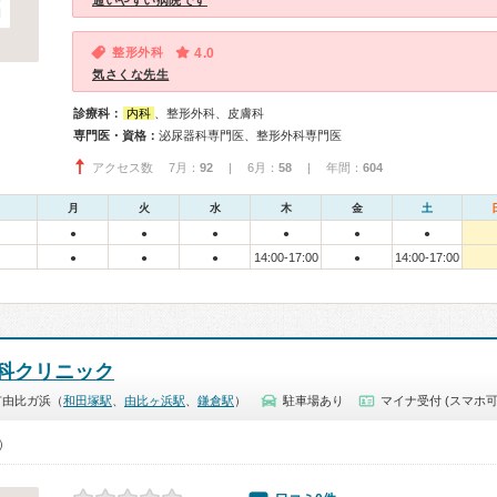
通いやすい病院です
整形外科
4.0
気さくな先生
診療科：
内科
、整形外科、皮膚科
専門医・資格：
泌尿器科専門医、整形外科専門医
アクセス数 7月：
92
| 6月：
58
| 年間：
604
月
火
水
木
金
土
●
●
●
●
●
●
14:00-17:00
14:00-17:00
●
●
●
●
科クリニック
市由比ガ浜（
和田塚駅
、
由比ヶ浜駅
、
鎌倉駅
）
駐車場あり
マイナ受付 (スマホ可
0）