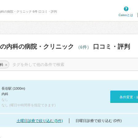
内科の病院・クリニック 6件 口コミ・評判
Calooとは
辺の内科の病院・クリニック
口コミ・評判
（6件）
×
科
長谷駅 (1000m)
内科
条件変更・
なし
なし (曜日や時間帯を指定できます)
土曜日診療で絞り込む (5件)
日曜日診療で絞り込む (0件)