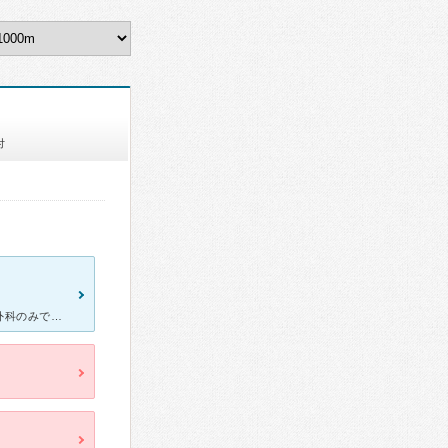
付
地元住民が多く利用する総合病院ですが、診療する科目は内科と整形外科のみです。予約制ではなく順番制なので午前8時受付の9時診療なので早朝から並ばれている患者さんが多いです。待ち時間が長いので急いでる方は