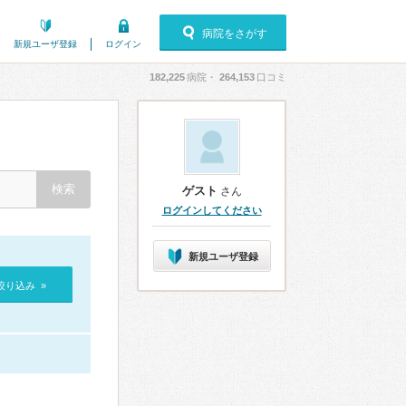
病院をさがす
新規ユーザ登録
ログイン
182,225
病院・
264,153
口コミ
ゲスト
さん
ログインしてください
新規ユーザ登録
絞り込み »