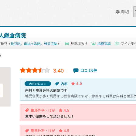
駅周辺
人鎌倉病院
市長谷（
長谷駅
、
由比ヶ浜駅
、
極楽寺駅
）
駐車場あり
治療実績
マイナ受
0）
3.40
口コミ6件
4.0
内科
内科の口コミ
内科と整形外科の病院です
整形外科・けが
4.5
素早い治療をして頂けました！
整形外科・けが
4.5