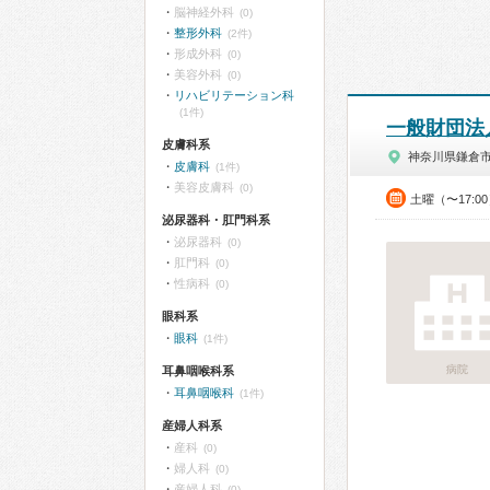
脳神経外科
(0)
整形外科
(2件)
形成外科
(0)
美容外科
(0)
リハビリテーション科
(1件)
一般財団法
皮膚科系
神奈川県鎌倉
皮膚科
(1件)
美容皮膚科
(0)
土曜（〜17:0
泌尿器科・肛門科系
泌尿器科
(0)
肛門科
(0)
性病科
(0)
眼科系
眼科
(1件)
病院
耳鼻咽喉科系
耳鼻咽喉科
(1件)
産婦人科系
産科
(0)
婦人科
(0)
産婦人科
(0)