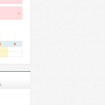
日
祝
)