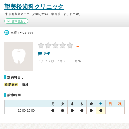
望美楼歯科クリニック
東京都豊島区目白（雑司が谷駅、学習院下駅、目白駅）
駐車場あり
土曜（〜19:00）
－
0件
アクセス数 7月:
2
| 6月:
4
診療科目：
歯周病科
、歯科
診療時間
月
火
水
木
金
土
日
祝
10:00-19:00