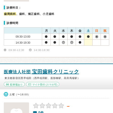
診療科目：
歯周病科
、歯科、矯正歯科、小児歯科
診療時間
月
火
水
木
金
土
日
祝
09:30-13:00
14:30-19:30
09:30-12:30
14:30-18:30
宝田歯科クリニック
医療法人社団
東京都新宿区西早稲田（西早稲田駅、面影橋駅、高田馬場駅）
駐車場あり
マイナ受付
(スマホ可)
土曜（〜18:00）
－
0件