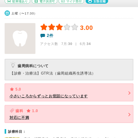
駐車場あり
電子決済可
マイナ受付
女医在籍
土曜（〜17:30）
3.00
2件
アクセス数 7月:
30
| 6月:
34
歯周病科について
【診療・治療法】
GTR法（歯周組織再生誘導法）
5.0
小さいころからずっとお世話になっています
歯科
1.0
対応に不満
診療科目：