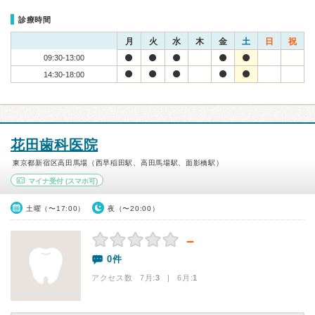
診療時間
月
火
水
木
金
土
日
祝
09:30-13:00
14:30-18:00
花田歯科医院
東京都新宿区高田馬場（西早稲田駅、高田馬場駅、面影橋駅）
マイナ受付
(スマホ可)
土曜（〜17:00）
夜（〜20:00）
－
0件
アクセス数 7月:
3
| 6月:
1