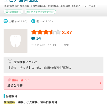
東京都新宿区西早稲田（西早稲田駅、面影橋駅、早稲田駅（東京さくらトラム））
駐車場あり
マイナ受付
(スマホ可)
土曜（〜14:00）
夜（〜19:30）
3.37
1件
アクセス数 7月:
10
| 6月:
9
歯周病科について
【診療・治療法】
GTR法（歯周組織再生誘導法）
歯科
5.0
適切な治療
診療科目：
歯周病科
、歯科、小児歯科、歯科口腔外科