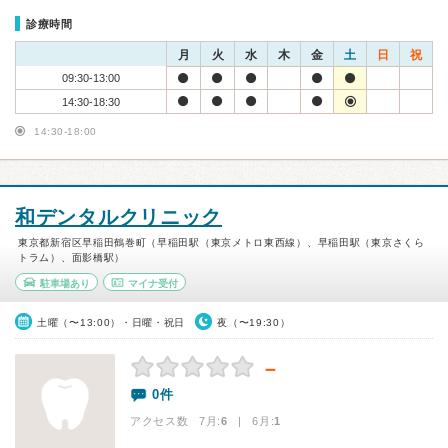
診療時間
月
火
水
木
金
土
日
祝
09:30-13:00
14:30-18:30
14:30-18:00
和デンタルクリニック
東京都新宿区早稲田鶴巻町（早稲田駅（東京メトロ東西線）、早稲田駅（東京さくら
トラム）、面影橋駅）
駐車場あり
マイナ受付
土曜（〜13:00）・日曜・祝日
夜（〜19:30）
－
0件
アクセス数 7月:
6
| 6月:
1