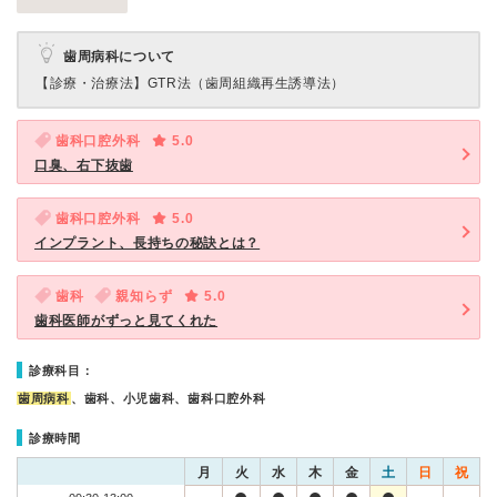
歯周病科について
【診療・治療法】
GTR法（歯周組織再生誘導法）
歯科口腔外科
5.0
口臭、右下抜歯
歯科口腔外科
5.0
インプラント、長持ちの秘訣とは？
歯科
親知らず
5.0
歯科医師がずっと見てくれた
診療科目：
歯周病科
、歯科、小児歯科、歯科口腔外科
診療時間
月
火
水
木
金
土
日
祝