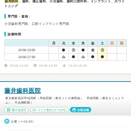
歯周病科
、歯科、矯正歯科、小児歯科、歯科口腔外科、インプラント、ホワイ
トニング
専門医・資格：
小児歯科専門医、口腔インプラント専門医
診療時間
月
火
水
木
金
土
日
祝
10:00-13:00
14:00-17:30
09:00-12:00
09:00-13:00
14:00-18:30
藤井歯科医院
東京都新宿区早稲田町（早稲田駅（東京メトロ東西線）、早稲田駅（東京さくらトラ
ム）、牛込柳町駅）
電子決済可
マイナ受付
(スマホ可)
女医在籍
土曜（〜18:30）