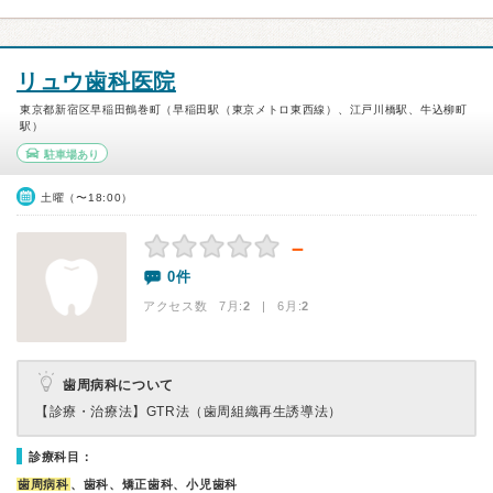
リュウ歯科医院
東京都新宿区早稲田鶴巻町（早稲田駅（東京メトロ東西線）、江戸川橋駅、牛込柳町
駅）
駐車場あり
土曜（〜18:00）
－
0件
アクセス数 7月:
2
| 6月:
2
歯周病科について
【診療・治療法】
GTR法（歯周組織再生誘導法）
診療科目：
歯周病科
、歯科、矯正歯科、小児歯科