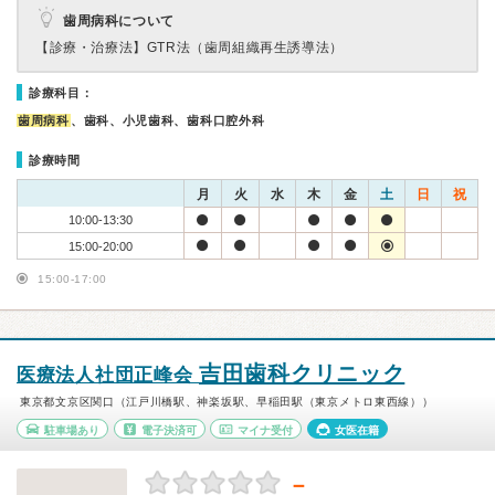
歯周病科について
【診療・治療法】
GTR法（歯周組織再生誘導法）
診療科目：
歯周病科
、歯科、小児歯科、歯科口腔外科
診療時間
月
火
水
木
金
土
日
祝
10:00-13:30
15:00-20:00
15:00-17:00
吉田歯科クリニック
医療法人社団正峰会
東京都文京区関口（江戸川橋駅、神楽坂駅、早稲田駅（東京メトロ東西線））
駐車場あり
電子決済可
マイナ受付
女医在籍
－