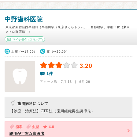
中野歯科医院
東京都新宿区西早稲田（早稲田駅（東京さくらトラム）、面影橋駅、早稲田駅（東京
メトロ東西線））
マイナ受付
(スマホ可)
土曜（〜17:00）
夜（〜20:00）
3.20
1件
アクセス数 7月:
13
| 6月:
20
歯周病科について
【診療・治療法】
GTR法（歯周組織再生誘導法）
歯科
虫歯
4.0
説明が丁寧な歯医者