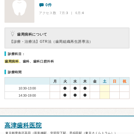
0件
アクセス数 7月:
3
| 6月:
4
歯周病科について
【診療・治療法】
GTR法（歯周組織再生誘導法）
診療科目：
歯周病科
、歯科、歯科口腔外科
診療時間
月
火
水
木
金
土
日
祝
10:30-13:00
14:30-19:00
高津歯科医院
東京都豊島区高田（面影橋駅、学習院下駅、早稲田駅（東京さくらトラム））