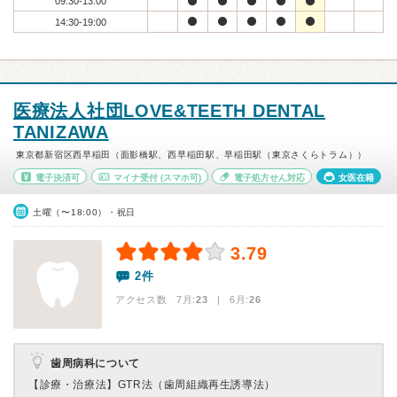
09:30-13:00
14:30-19:00
医療法人社団LOVE&TEETH DENTAL
TANIZAWA
東京都新宿区西早稲田（面影橋駅、西早稲田駅、早稲田駅（東京さくらトラム））
電子決済可
マイナ受付
(スマホ可)
電子処方せん対応
女医在籍
土曜（〜18:00）・祝日
3.79
2件
アクセス数 7月:
23
| 6月:
26
歯周病科について
【診療・治療法】
GTR法（歯周組織再生誘導法）