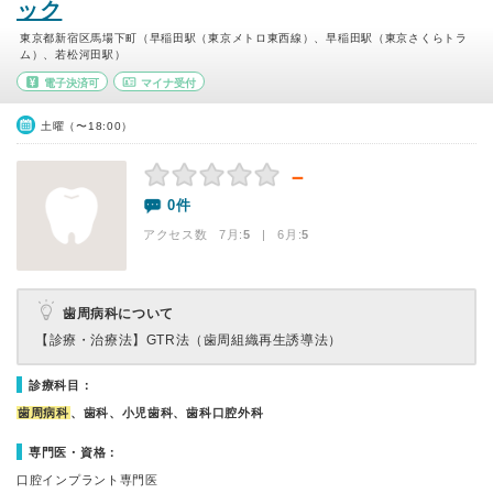
ック
東京都新宿区馬場下町（早稲田駅（東京メトロ東西線）、早稲田駅（東京さくらトラ
ム）、若松河田駅）
電子決済可
マイナ受付
土曜（〜18:00）
－
0件
アクセス数 7月:
5
| 6月:
5
歯周病科について
【診療・治療法】
GTR法（歯周組織再生誘導法）
診療科目：
歯周病科
、歯科、小児歯科、歯科口腔外科
専門医・資格：
口腔インプラント専門医