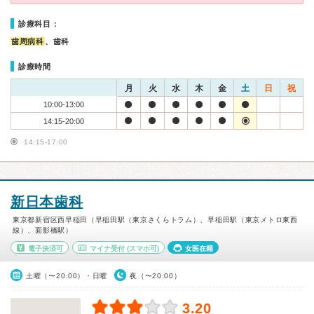
診療科目：
歯周病科
、歯科
診療時間
月
火
水
木
金
土
日
祝
10:00-13:00
14:15-20:00
14:15-17:00
新日本歯科
東京都新宿区西早稲田（早稲田駅（東京さくらトラム）、早稲田駅（東京メトロ東西
線）、面影橋駅）
電子決済可
マイナ受付
(スマホ可)
女医在籍
土曜（〜20:00）・日曜
夜（〜20:00）
3.20