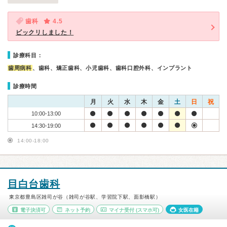
歯科
4.5
ビックリしました！
診療科目：
歯周病科
、歯科、矯正歯科、小児歯科、歯科口腔外科、インプラント
診療時間
月
火
水
木
金
土
日
祝
10:00-13:00
14:30-19:00
14:00-18:00
目白台歯科
東京都豊島区雑司が谷（雑司が谷駅、学習院下駅、面影橋駅）
電子決済可
ネット予約
マイナ受付
(スマホ可)
女医在籍