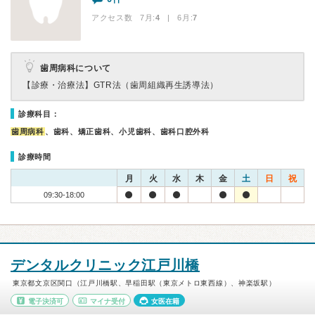
アクセス数 7月:
4
| 6月:
7
歯周病科について
【診療・治療法】
GTR法（歯周組織再生誘導法）
診療科目：
歯周病科
、歯科、矯正歯科、小児歯科、歯科口腔外科
診療時間
月
火
水
木
金
土
日
祝
09:30-18:00
デンタルクリニック江戸川橋
東京都文京区関口（江戸川橋駅、早稲田駅（東京メトロ東西線）、神楽坂駅）
電子決済可
マイナ受付
女医在籍