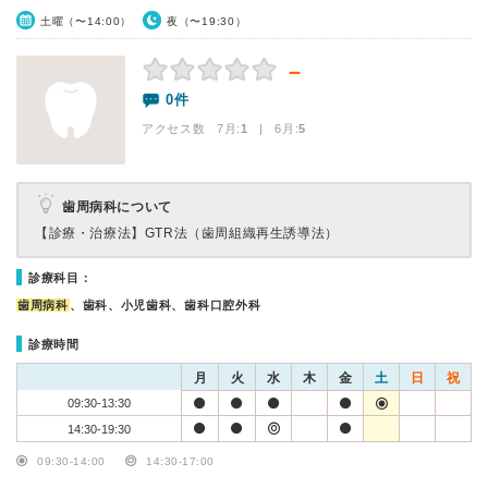
土曜（〜14:00）
夜（〜19:30）
－
0件
アクセス数 7月:
1
| 6月:
5
歯周病科について
【診療・治療法】
GTR法（歯周組織再生誘導法）
診療科目：
歯周病科
、歯科、小児歯科、歯科口腔外科
診療時間
月
火
水
木
金
土
日
祝
09:30-13:30
14:30-19:30
09:30-14:00
14:30-17:00