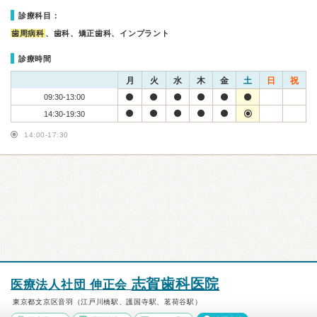
診療科目：
歯周病科
、歯科、矯正歯科、インプラント
診療時間
月
火
水
木
金
土
日
祝
09:30-13:00
14:30-19:30
14:00-17:30
志賀歯科医院
医療法人社団 伸正会
東京都文京区音羽（江戸川橋駅、護国寺駅、茗荷谷駅）