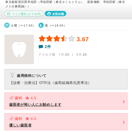
東京都新宿区西早稲田（早稲田駅（東京さくらトラム）、面影橋駅、早稲田駅（東京
メトロ東西線））
マイナ受付
(スマホ可)
女医在籍
土曜（〜17:30）
夜（〜19:30）
3.67
2件
アクセス数 7月:
25
| 6月:
20
歯周病科について
【診療・治療法】
GTR法（歯周組織再生誘導法）
歯科
4.5
歯医者が怖い人にお勧めします
歯科
4.5
優しい歯医者