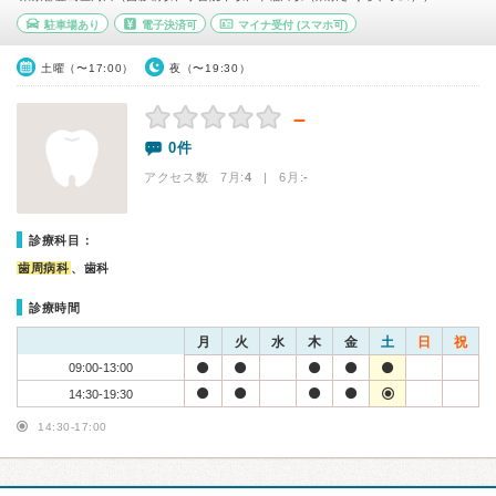
駐車場あり
電子決済可
マイナ受付
(スマホ可)
土曜（〜17:00）
夜（〜19:30）
－
0件
アクセス数 7月:
4
| 6月:
-
診療科目：
歯周病科
、歯科
診療時間
月
火
水
木
金
土
日
祝
09:00-13:00
14:30-19:30
14:30-17:00