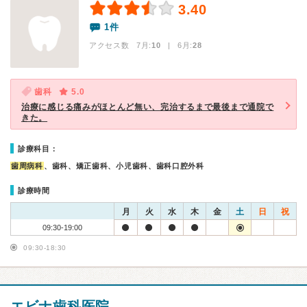
3.40
1件
アクセス数 7月:
10
| 6月:
28
歯科
5.0
治療に感じる痛みがほとんど無い、完治するまで最後まで通院で
きた。
診療科目：
歯周病科
、歯科、矯正歯科、小児歯科、歯科口腔外科
診療時間
月
火
水
木
金
土
日
祝
09:30-19:00
09:30-18:30
エビナ歯科医院