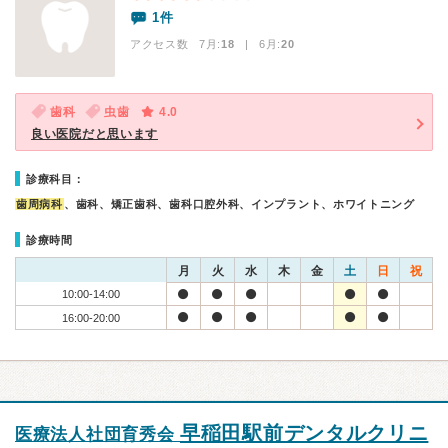
1件
アクセス数 7月:
18
| 6月:
20
歯科
虫歯
4.0
良い医院だと思います
診療科目：
歯周病科
、歯科、矯正歯科、歯科口腔外科、インプラント、ホワイトニング
診療時間
月
火
水
木
金
土
日
祝
10:00-14:00
16:00-20:00
早稲田駅前デンタルクリニ
医療法人社団育秀会