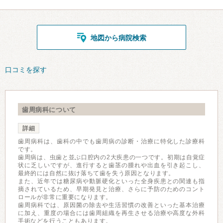
地図から病院検索
口コミを探す
歯周病科について
詳細
歯周病科は、歯科の中でも歯周病の診断・治療に特化した診療科
です。
歯周病は、虫歯と並ぶ口腔内の2大疾患の一つです。初期は自覚症
状に乏しいですが、進行すると歯茎の腫れや出血を引き起こし、
最終的には自然に抜け落ちて歯を失う原因となります。
また、近年では糖尿病や動脈硬化といった全身疾患との関連も指
摘されているため、早期発見と治療、さらに予防のためのコント
ロールが非常に重要になります。
歯周病科では、原因菌の除去や生活習慣の改善といった基本治療
に加え、重度の場合には歯周組織を再生させる治療や高度な外科
手術などを行うこともあります。