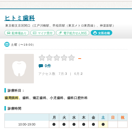
ヒトミ歯科
東京都文京区関口（江戸川橋駅、早稲田駅（東京メトロ東西線）、神楽坂駅）
駐車場あり
マイナ受付
電子処方せん対応
女医在籍
土曜（〜19:00）
－
0件
アクセス数 7月:
3
| 6月:
2
診療科目：
歯周病科
、歯科、矯正歯科、小児歯科、歯科口腔外科
診療時間
月
火
水
木
金
土
日
祝
10:00-19:00