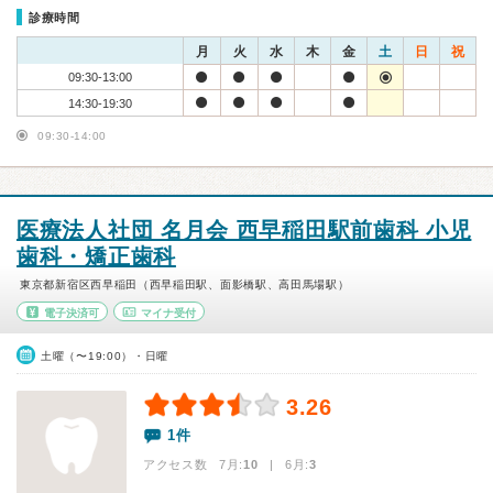
診療時間
月
火
水
木
金
土
日
祝
09:30-13:00
14:30-19:30
09:30-14:00
医療法人社団 名月会 西早稲田駅前歯科 小児
歯科・矯正歯科
東京都新宿区西早稲田（西早稲田駅、面影橋駅、高田馬場駅）
電子決済可
マイナ受付
土曜（〜19:00）・日曜
3.26
1件
アクセス数 7月:
10
| 6月:
3