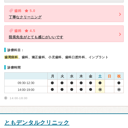
歯科
5.0
丁寧なクリーニング
歯科
4.5
院長先生がとても感じがいいです
診療科目：
歯周病科
、歯科、矯正歯科、小児歯科、歯科口腔外科、インプラント
診療時間
月
火
水
木
金
土
日
祝
09:30-12:30
14:00-19:00
14:00-18:00
ともデンタルクリニック