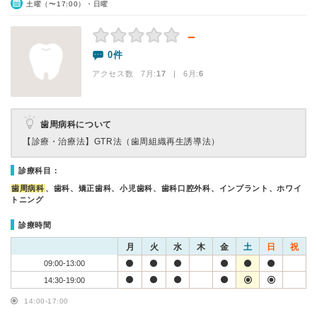
土曜（〜17:00）・日曜
－
0件
アクセス数 7月:
17
| 6月:
6
歯周病科について
【診療・治療法】
GTR法（歯周組織再生誘導法）
診療科目：
歯周病科
、歯科、矯正歯科、小児歯科、歯科口腔外科、インプラント、ホワイ
トニング
診療時間
月
火
水
木
金
土
日
祝
09:00-13:00
14:30-19:00
14:00-17:00