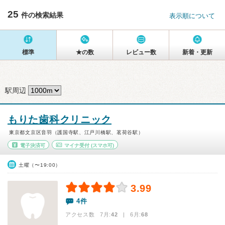
25
件の検索結果
表示順について
標準
★の数
レビュー数
新着・更新
駅周辺
もりた歯科クリニック
東京都文京区音羽（護国寺駅、江戸川橋駅、茗荷谷駅）
電子決済可
マイナ受付
(スマホ可)
土曜（〜19:00）
3.99
4件
アクセス数 7月:
42
| 6月:
68