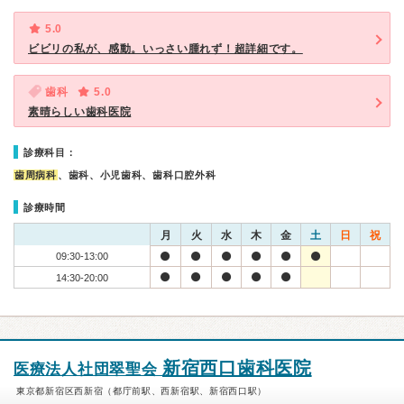
5.0
ビビリの私が、感動。いっさい腫れず！超詳細です。
歯科
5.0
素晴らしい歯科医院
診療科目：
歯周病科
、歯科、小児歯科、歯科口腔外科
診療時間
月
火
水
木
金
土
日
祝
09:30-13:00
14:30-20:00
新宿西口歯科医院
医療法人社団翠聖会
東京都新宿区西新宿（都庁前駅、西新宿駅、新宿西口駅）