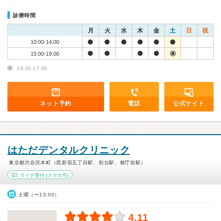
診療時間
月
火
水
木
金
土
日
祝
10:00-14:00
15:00-19:00
15:00-17:00
ネット予約
電話
公式サイト
はただデンタルクリニック
東京都渋谷区本町（西新宿五丁目駅、初台駅、都庁前駅）
マイナ受付
(スマホ可)
土曜（〜13:00）
4.11