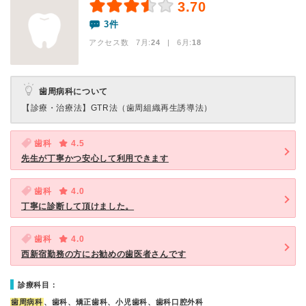
3.70
3件
アクセス数 7月:
24
| 6月:
18
歯周病科について
【診療・治療法】
GTR法（歯周組織再生誘導法）
歯科
4.5
先生が丁寧かつ安心して利用できます
歯科
4.0
丁寧に診断して頂けました。
歯科
4.0
西新宿勤務の方にお勧めの歯医者さんです
診療科目：
歯周病科
、歯科、矯正歯科、小児歯科、歯科口腔外科