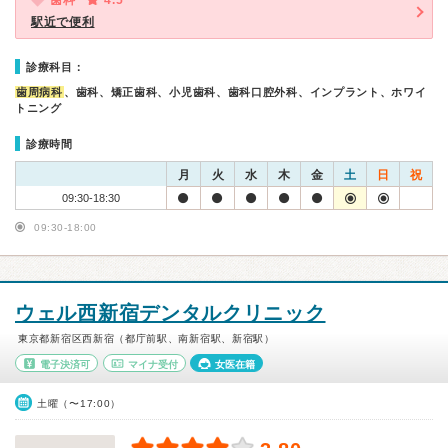
歯科
4.5
駅近で便利
診療科目：
歯周病科
、歯科、矯正歯科、小児歯科、歯科口腔外科、インプラント、ホワイ
トニング
診療時間
月
火
水
木
金
土
日
祝
09:30-18:30
09:30-18:00
ウェル西新宿デンタルクリニック
東京都新宿区西新宿（都庁前駅、南新宿駅、新宿駅）
電子決済可
マイナ受付
女医在籍
土曜（〜17:00）