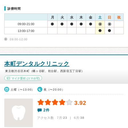
診療時間
月
火
水
木
金
土
日
祝
09:00-21:00
13:00-17:00
09:00-12:00
本町デンタルクリニック
東京都渋谷区本町（幡ヶ谷駅、初台駅、西新宿五丁目駅）
マイナ受付
(スマホ可)
土曜（〜13:00）
夜（〜20:00）
3.92
2件
アクセス数 7月:
23
| 6月:
38