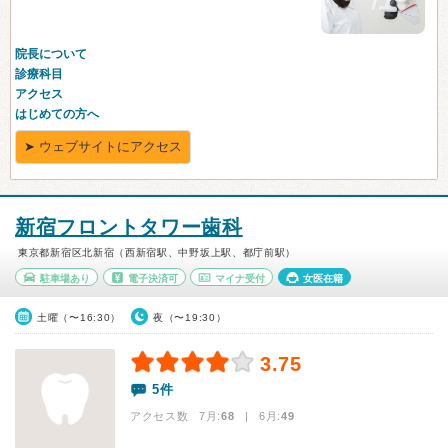
新宿フロントタワー歯科
東京都新宿区北新宿（西新宿駅、中野坂上駅、都庁前駅）
駐車場あり
電子決済可
マイナ受付
女医在籍
土曜（〜16:30）
夜（〜19:30）
3.75
5件
アクセス数 7月:
68
| 6月:
49