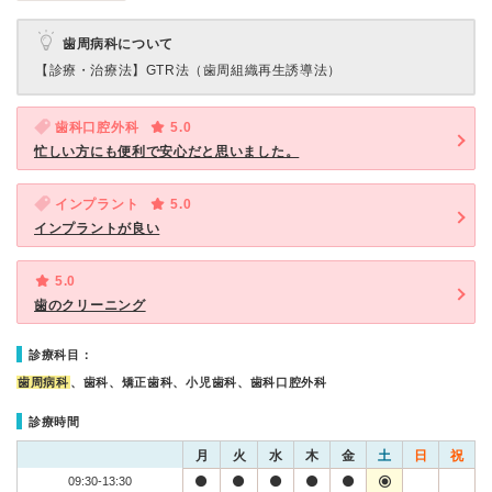
歯周病科について
【診療・治療法】
GTR法（歯周組織再生誘導法）
歯科口腔外科
5.0
忙しい方にも便利で安心だと思いました。
インプラント
5.0
インプラントが良い
5.0
歯のクリーニング
診療科目：
歯周病科
、歯科、矯正歯科、小児歯科、歯科口腔外科
診療時間
月
火
水
木
金
土
日
祝
09:30-13:30