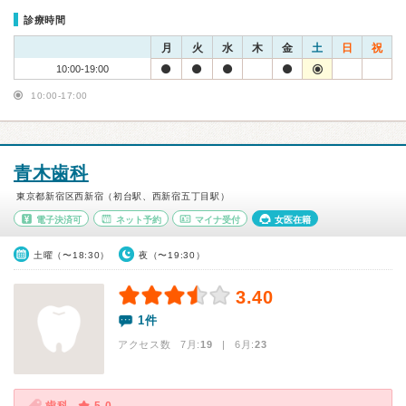
診療時間
月
火
水
木
金
土
日
祝
10:00-19:00
10:00-17:00
青木歯科
東京都新宿区西新宿（初台駅、西新宿五丁目駅）
電子決済可
ネット予約
マイナ受付
女医在籍
土曜（〜18:30）
夜（〜19:30）
3.40
1件
アクセス数 7月:
19
| 6月:
23