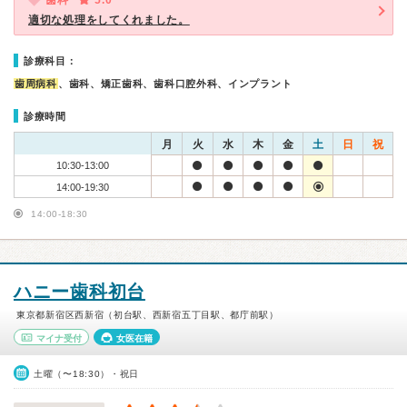
歯科
5.0
適切な処理をしてくれました。
診療科目：
歯周病科
、歯科、矯正歯科、歯科口腔外科、インプラント
診療時間
月
火
水
木
金
土
日
祝
10:30-13:00
14:00-19:30
14:00-18:30
ハニー歯科初台
東京都新宿区西新宿（初台駅、西新宿五丁目駅、都庁前駅）
マイナ受付
女医在籍
土曜（〜18:30）・祝日