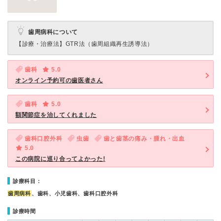
歯周病科について
【診療・治療法】
GTR法（歯周組織再生誘導法）
歯科
5.0
オンライン予約可の歯医者さん
歯科
5.0
額関節症を治してくれました
歯科口腔外科
虫歯
歯と歯茎の痛み・腫れ・出血
5.0
この病院に巡り合ってよかった!
診療科目：
歯周病科
、歯科、小児歯科、歯科口腔外科
診療時間