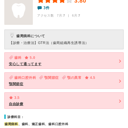
3.80
3件
アクセス数 7月:
7
| 6月:
7
歯周病科について
【診療・治療法】
GTR法（歯周組織再生誘導法）
歯科
5.0
安心して通ってます
歯科口腔外科
顎関節症
顎の異常
4.5
顎関節症
3.5
自由診療
診療科目：
歯周病科
、歯科、矯正歯科、歯科口腔外科