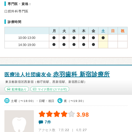
専門医・資格：
口腔外科専門医
診療時間
月
火
水
木
金
土
日
祝
10:00-13:00
14:30-19:00
赤羽歯科 新宿診療所
医療法人社団歯友会
東京都新宿区西新宿（都庁前駅、西新宿駅、新宿西口駅）
駐車場あり
マイナ受付
(スマホ可)
土曜（〜18:00）・日曜・祝日
夜（〜19:30）
3.98
7件
アクセス数 7月:
22
| 6月:
27