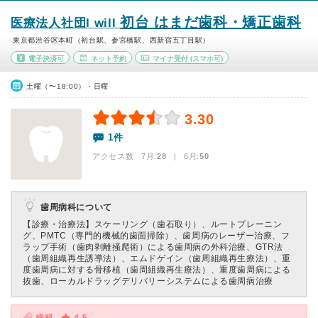
初台 はまだ歯科・矯正歯科
医療法人社団I will
東京都渋谷区本町（初台駅、参宮橋駅、西新宿五丁目駅）
電子決済可
ネット予約
マイナ受付
(スマホ可)
土曜（〜18:00）・日曜
3.30
1件
アクセス数 7月:
28
| 6月:
50
歯周病科について
【診療・治療法】
スケーリング（歯石取り）、ルートプレーニン
グ、PMTC（専門的機械的歯面掃除）、歯周病のレーザー治療、フ
ラップ手術（歯肉剥離掻爬術）による歯周病の外科治療、GTR法
（歯周組織再生誘導法）、エムドゲイン（歯周組織再生療法）、重
度歯周病に対する骨移植（歯周組織再生療法）、重度歯周病による
抜歯、ローカルドラッグデリバリーシステムによる歯周病治療