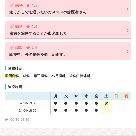
歯科
4.5
遠くからでも通いたいおススメの歯医者さん
歯科
4.0
虫歯を治療することが出来ました
歯科
4.0
診療中、外の景色を楽しめます。
診療科目：
歯周病科
、歯科、矯正歯科、小児歯科、歯科口腔外科
診療時間
月
火
水
木
金
土
日
祝
09:30-13:00
14:00-18:30
09:30-18:30