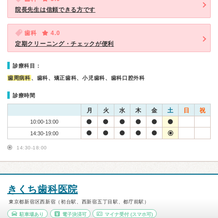
院長先生は信頼できる方です
歯科
4.0
定期クリーニング・チェックが便利
診療科目：
歯周病科
、歯科、矯正歯科、小児歯科、歯科口腔外科
診療時間
月
火
水
木
金
土
日
祝
10:00-13:00
14:30-19:00
14:30-18:00
きくち歯科医院
東京都新宿区西新宿（初台駅、西新宿五丁目駅、都庁前駅）
駐車場あり
電子決済可
マイナ受付
(スマホ可)