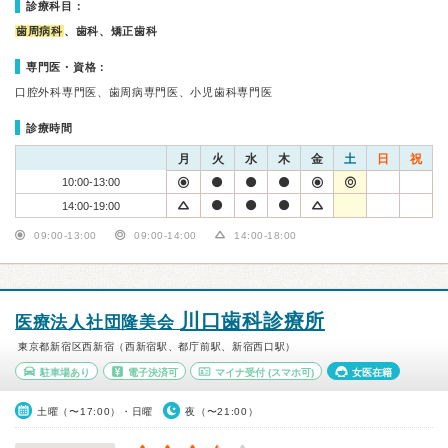
診療科目：
歯周病科
、歯科、矯正歯科
専門医・資格：
口腔外科専門医、歯周病専門医、小児歯科専門医
診療時間
月
火
水
木
金
土
日
祝
10:00-13:00
14:00-19:00
09:00-13:00
09:00-14:00
14:00-18:00
川口歯科診療所
医療法人社団隆美会
東京都新宿区西新宿（西新宿駅、都庁前駅、新宿西口駅）
駐車場あり
電子決済可
マイナ受付
(スマホ可)
女医在籍
土曜（〜17:00）・日曜
夜（〜21:00）