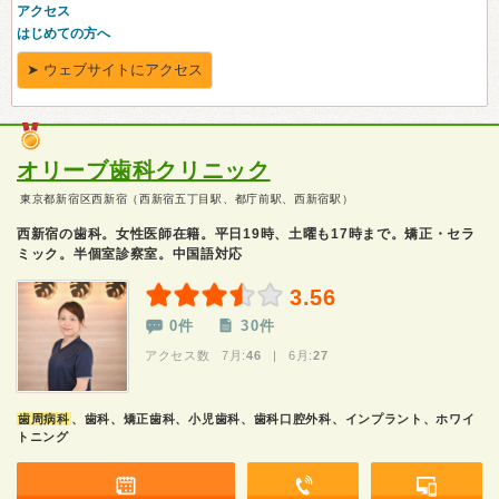
オリーブ歯科クリニック
東京都新宿区西新宿（西新宿五丁目駅、都庁前駅、西新宿駅）
西新宿の歯科。女性医師在籍。平日19時、土曜も17時まで。矯正・セラ
ミック。半個室診察室。中国語対応
3.56
0件
30件
アクセス数 7月:
46
| 6月:
27
歯周病科
、歯科、矯正歯科、小児歯科、歯科口腔外科、インプラント、ホワイ
トニング