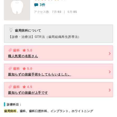
3件
アクセス数 7月:
93
| 6月:
85
歯周病科について
【診療・治療法】
GTR法（歯周組織再生誘導法）
歯科
5.0
職人気質の名医さん
歯科
5.0
親知らずの抜歯手術をしてもらいました。
歯科
4.5
親知らずの抜歯が上手です
診療科目：
歯周病科
、歯科、歯科口腔外科、インプラント、ホワイトニング