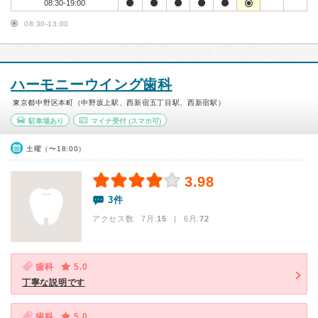
08:30-19:00
08:30-13:00
ハーモニーウイング歯科
東京都中野区本町（中野坂上駅、西新宿五丁目駅、西新宿駅）
駐車場あり
マイナ受付
(スマホ可)
土曜（〜18:00）
3.98
3件
アクセス数 7月:
15
| 6月:
72
歯科
5.0
丁寧な説明です
歯科
5.0