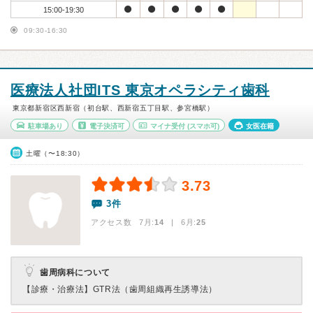
15:00-19:30
09:30-16:30
医療法人社団ITS 東京オペラシティ歯科
東京都新宿区西新宿（初台駅、西新宿五丁目駅、参宮橋駅）
駐車場あり
電子決済可
マイナ受付
(スマホ可)
女医在籍
土曜（〜18:30）
3.73
3件
アクセス数 7月:
14
| 6月:
25
歯周病科について
【診療・治療法】
GTR法（歯周組織再生誘導法）