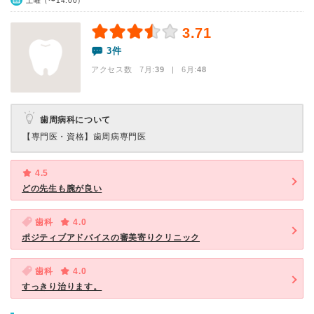
土曜（〜14:00）
3.71
3件
アクセス数 7月:
39
| 6月:
48
歯周病科について
【専門医・資格】
歯周病専門医
4.5
どの先生も腕が良い
歯科
4.0
ポジティブアドバイスの審美寄りクリニック
歯科
4.0
すっきり治ります。