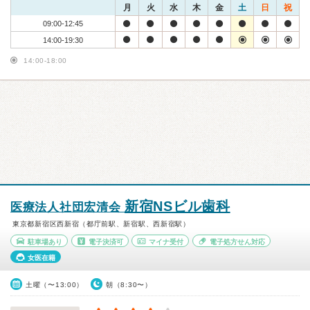
月
火
水
木
金
土
日
祝
09:00-12:45
14:00-19:30
14:00-18:00
新宿NSビル歯科
医療法人社団宏清会
東京都新宿区西新宿（都庁前駅、新宿駅、西新宿駅）
駐車場あり
電子決済可
マイナ受付
電子処方せん対応
女医在籍
土曜（〜13:00）
朝（8:30〜）