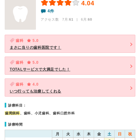
4.04
4件
アクセス数 7月:
61
| 6月:
60
歯科
5.0
まさに当りの歯科医院です！
歯科
5.0
TOTALサービスで大満足でした！
歯科
4.0
いつ行っても治療してくれる
診療科目：
歯周病科
、歯科、小児歯科、歯科口腔外科
診療時間
月
火
水
木
金
土
日
祝