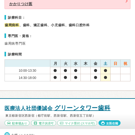
かかりつけ医
診療科目：
歯周病科
、歯科、矯正歯科、小児歯科、歯科口腔外科
専門医・資格：
歯周病専門医
診療時間
月
火
水
木
金
土
日
祝
10:00-13:30
14:30-18:00
グリーンタワー歯科
医療法人社団優誠会
東京都新宿区西新宿（都庁前駅、西新宿駅、西新宿五丁目駅）
駐車場あり
電子決済可
マイナ受付
(スマホ可)
女医在籍