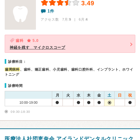
3.49
1件
アクセス数 7月:
9
| 6月:
4
歯科
5.0
神経を残す マイクロスコープ
診療科目：
歯周病科
、歯科、矯正歯科、小児歯科、歯科口腔外科、インプラント、ホワイ
トニング
診療時間
月
火
水
木
金
土
日
祝
10:00-19:00
09:30-18:30
医療法人社団恵奈会 アイランドデンタルクリニック