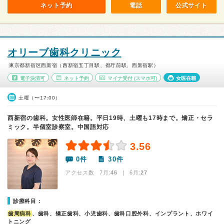
ネット予約
電話
公式サイト
オリーブ歯科クリニック
東京都新宿区西新宿（西新宿五丁目駅、都庁前駅、西新宿駅）
電子決済可
ネット予約
マイナ受付
(スマホ可)
女医在籍
土曜（〜17:00）
西新宿の歯科。女性医師在籍。平日19時、土曜も17時まで。矯正・セラ
ミック。半個室診察室。中国語対応
3.56
0件
30件
アクセス数 7月:
46
| 6月:
27
診療科目：
歯周病科
、歯科、矯正歯科、小児歯科、歯科口腔外科、インプラント、ホワイ
トニング