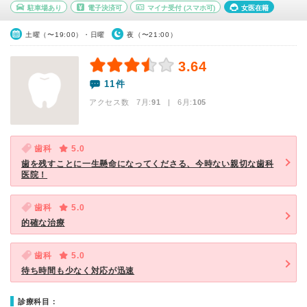
駐車場あり
電子決済可
マイナ受付
(スマホ可)
女医在籍
土曜（〜19:00）・日曜
夜（〜21:00）
3.64
11件
アクセス数 7月:
91
| 6月:
105
歯科
5.0
歯を残すことに一生懸命になってくださる、今時ない親切な歯科
医院！
歯科
5.0
的確な治療
歯科
5.0
待ち時間も少なく対応が迅速
診療科目：