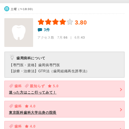
土曜（〜18:00）
3.80
3件
アクセス数 7月:
66
| 6月:
43
歯周病科について
【専門医・資格】
歯周病専門医
【診療・治療法】
GTR法（歯周組織再生誘導法）
歯科
親知らず
5.0
迷った方はここ行ってみて！
歯科
4.0
東京医科歯科大学出身の院長
歯科
4.0