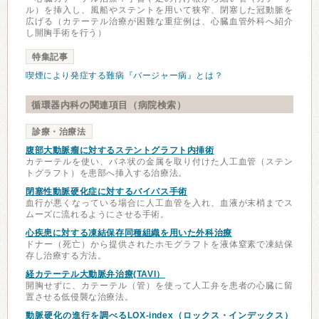
ル）を挿入し、風船やステントを用いて狭窄、閉塞した冠動脈を
広げる（カテーテル治療が困難な重症例は、心臓血管外科へ紹介
し開胸手術を行う）
特集記事
喫煙により発症する難病『バージャー病』とは？
循環器内科の関連項目（病院検索）
診療・治療法
腹部大動脈瘤に対するステントグラフト内挿術
カテーテルを使い、バネ状の金属を取り付けた人工血管（ステン
トグラフト）を患部へ挿入する治療法。
閉塞性動脈硬化症に対するバイパス手術
血行が悪くなっている場合に人工血管を入れ、血液が末梢までス
ムーズに流れるようにさせる手術。
心疾患に対する凍結保存同種組織を用いた外科治療
ドナー（死亡）から提供されたホモグラフトを液体窒素で凍結保
存し治療する方法。
経カテーテル大動脈弁治療(TAVI）
開胸せずに、カテーテル（管）を使って人工弁を患者の心臓に留
置させる低侵襲な治療法。
動脈硬化の進行を調べるLOX-index（ロックス・インデックス）