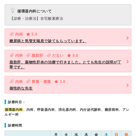
循環器内科について
【診療・治療法】
在宅酸素療法
内科
5.0
糖尿病と気管支喘息で診てもらっています。
内科
脂肪肝
だるい
5.0
脂肪肝、薬物性肝炎の治療で行きました。とても先生の説明が丁
寧です。
内科
胃痛・腹痛
3.0
個性的な先生
診療科目：
循環器内科
、内科、呼吸器内科、消化器内科、内分泌代謝科、糖尿病科、アレ
ルギー科
診療時間
月
火
水
木
金
土
日
祝