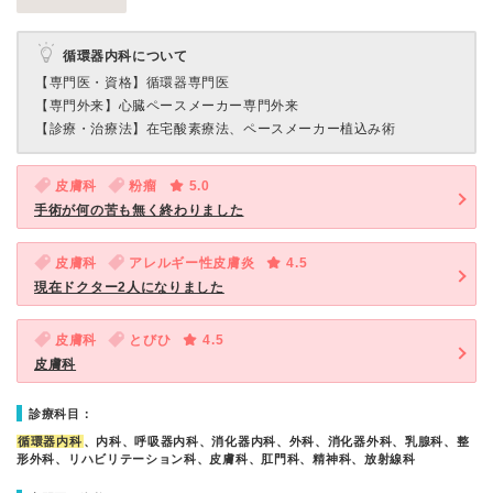
循環器内科について
【専門医・資格】
循環器専門医
【専門外来】
心臓ペースメーカー専門外来
【診療・治療法】
在宅酸素療法、ペースメーカー植込み術
皮膚科
粉瘤
5.0
手術が何の苦も無く終わりました
皮膚科
アレルギー性皮膚炎
4.5
現在ドクター2人になりました
皮膚科
とびひ
4.5
皮膚科
診療科目：
循環器内科
、内科、呼吸器内科、消化器内科、外科、消化器外科、乳腺科、整
形外科、リハビリテーション科、皮膚科、肛門科、精神科、放射線科