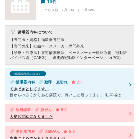
10件
アクセス数 7月:
541
| 6月:
496
循環器内科について
【専門医・資格】
循環器専門医
【専門外来】
心臓ペースメーカー専門外来
【診療・治療法】
在宅酸素療法、ペースメーカー植込み術、冠動脈
バイパス術（CABG）、経皮的冠動脈インターベーション(PCI)
循環器内科の口コミ
循環器内科
動悸・息切れ
2.5
てきぱきとしてます。
昔からの古くからある病院で、長いこと通ってます。 駐車場は病院の規模に対しては少ないかな？と思いました。 総合病院なので患者さんが多く、待ち時間はどうしても長くなってしまいます。 システム面
放射線科
肺がん
5.0
大変お世話になりました
消化器内科
大腸がん
5.0
先生によるのかもしれませんが