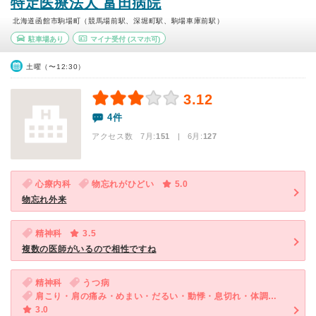
特定医療法人 富田病院
北海道函館市駒場町（競馬場前駅、深堀町駅、駒場車庫前駅）
駐車場あり
マイナ受付
(スマホ可)
土曜（〜12:30）
3.12
4件
アクセス数 7月:
151
| 6月:
127
心療内科
物忘れがひどい
5.0
物忘れ外来
精神科
3.5
複数の医師がいるので相性ですね
精神科
うつ病
肩こり・肩の痛み・めまい・だるい・動悸・息切れ・体調不良・ED（男性）・気が滅入る・不安
3.0