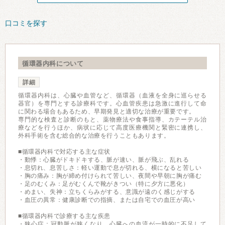
口コミを探す
循環器内科について
詳細
循環器内科は、心臓や血管など、循環器（血液を全身に巡らせる
器官）を専門とする診療科です。心血管疾患は急激に進行して命
に関わる場合もあるため、早期発見と適切な治療が重要です。
専門的な検査と診断のもと、薬物療法や食事指導、カテーテル治
療などを行うほか、病状に応じて高度医療機関と緊密に連携し、
外科手術を含む総合的な治療を行うこともあります。
■循環器内科で対応する主な症状
・動悸：心臓がドキドキする、脈が速い、脈が飛ぶ、乱れる
・息切れ、息苦しさ：軽い運動で息が切れる、横になると苦しい
・胸の痛み：胸が締め付けられて苦しい、夜間や早朝に胸が痛む
・足のむくみ：足がむくんで靴がきつい（特に夕方に悪化）
・めまい、失神：立ちくらみがする、意識が遠のく感じがする
・血圧の異常：健康診断での指摘、または自宅での血圧が高い
■循環器内科で診療する主な疾患
・狭心症：冠動脈が狭くなり、心臓への血流が一時的に不足して