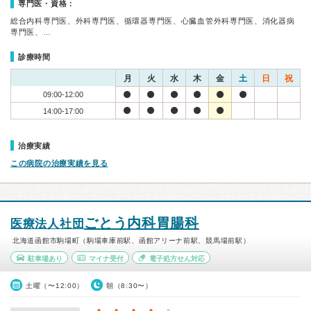
専門医・資格：
総合内科専門医、外科専門医、循環器専門医、心臓血管外科専門医、消化器病
専門医、…
診療時間
月
火
水
木
金
土
日
祝
09:00-12:00
14:00-17:00
治療実績
この病院の治療実績を見る
ごとう内科胃腸科
医療法人社団
北海道函館市駒場町（駒場車庫前駅、函館アリーナ前駅、競馬場前駅）
駐車場あり
マイナ受付
電子処方せん対応
土曜（〜12:00）
朝（8:30〜）