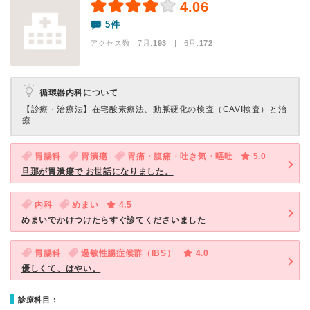
4.06
5件
アクセス数 7月:
193
| 6月:
172
循環器内科について
【診療・治療法】
在宅酸素療法、動脈硬化の検査（CAVI検査）と治
療
胃腸科
胃潰瘍
胃痛・腹痛・吐き気・嘔吐
5.0
旦那が胃潰瘍で お世話になりました。
内科
めまい
4.5
めまいでかけつけたらすぐ診てくださいました
胃腸科
過敏性腸症候群（IBS）
4.0
優しくて、はやい。
診療科目：