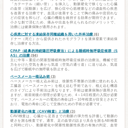
「カテーテル（細い管）」を挿入し、動脈硬化で狭くなった心臓
の血管（冠動脈）を広げ、狭心症や心筋梗塞などの虚血性心疾患
を改善する治療です。血流が改善することで胸の痛みや息切れな
どの症状を和らげ、心臓の機能を維持する効果が期待できます。
小さな創で済むため、痛みや出血を抑えられるのがメリットで、
治療には健康保険が適用されます。
心疾患に対する凍結保存同種組織を用いた外科治療
(6)
ドナー（死亡）から提供されたホモグラフトを液体窒素で凍結保
存し治療する方法。
CPAP（経鼻的持続陽圧呼吸療法）による睡眠時無呼吸症候群（S
AS）の治療
(94)
主に中等～重症の閉塞型睡眠時無呼吸症候群の治療法。機械で圧
力をかけた空気を鼻から気道（空気の通り道）に送り込み、気道
を広げて睡眠中の無呼吸を防止する。
ペースメーカー植込み術
(3)
ペースメーカー植え込み術は、徐脈性不整脈の治療に使われる人
工臓器（ペースメーカー）を植え込む手術であり、植え込む機器
のタイプにより手術法は異なります。手術は健康保険が適用され
ますが、術前術後の管理が必要なため、4～14日程度の入院が必要
です。ペースメーカーの電池の寿命は5～10年程度が目安とされて
おり、電池の寿命に応じて交換のための手術が必要です。
動脈硬化の検査（CAVI検査）と治療
(3)
CAVI検査は、心臓から足首までの動脈の弾力性を評価して動脈の
硬さを測る検査です。通常、足の血管の詰まり具合を測るABI検査
と同時に行い、動脈硬化や閉塞性動脈性疾患の有無の判定、血管