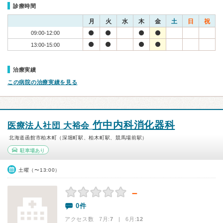
診療時間
月
火
水
木
金
土
日
祝
09:00-12:00
13:00-15:00
治療実績
この病院の治療実績を見る
竹中内科消化器科
医療法人社団 大裕会
北海道函館市柏木町（深堀町駅、柏木町駅、競馬場前駅）
駐車場あり
土曜（〜13:00）
－
0件
アクセス数 7月:
7
| 6月:
12