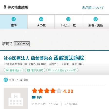
8
件の検索結果
表示順について
標準
★の数
レビュー数
新着・更新
駅周辺
函館渡辺病院
社会医療法人 函館博栄会
北海道函館市湯川町（湯の川温泉駅、函館アリーナ前駅、湯の川駅）
駐車場あり
電子決済可
マイナ受付
(スマホ可)
土曜（〜12:00）
4.20
8件
アクセス数 7月:
950
| 6月:
1,065