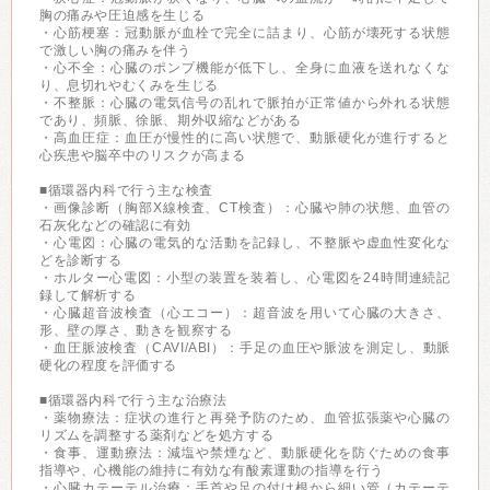
胸の痛みや圧迫感を生じる
・心筋梗塞：冠動脈が血栓で完全に詰まり、心筋が壊死する状態
で激しい胸の痛みを伴う
・心不全：心臓のポンプ機能が低下し、全身に血液を送れなくな
り、息切れやむくみを生じる
・不整脈：心臓の電気信号の乱れで脈拍が正常値から外れる状態
であり、頻脈、徐脈、期外収縮などがある
・高血圧症：血圧が慢性的に高い状態で、動脈硬化が進行すると
心疾患や脳卒中のリスクが高まる
■循環器内科で行う主な検査
・画像診断（胸部X線検査、CT検査）：心臓や肺の状態、血管の
石灰化などの確認に有効
・心電図：心臓の電気的な活動を記録し、不整脈や虚血性変化な
どを診断する
・ホルター心電図：小型の装置を装着し、心電図を24時間連続記
録して解析する
・心臓超音波検査（心エコー）：超音波を用いて心臓の大きさ、
形、壁の厚さ、動きを観察する
・血圧脈波検査（CAVI/ABI）：手足の血圧や脈波を測定し、動脈
硬化の程度を評価する
■循環器内科で行う主な治療法
・薬物療法：症状の進行と再発予防のため、血管拡張薬や心臓の
リズムを調整する薬剤などを処方する
・食事、運動療法：減塩や禁煙など、動脈硬化を防ぐための食事
指導や、心機能の維持に有効な有酸素運動の指導を行う
・心臓カテーテル治療：手首や足の付け根から細い管（カテーテ