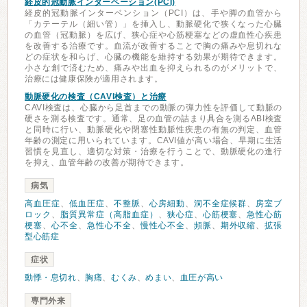
経皮的冠動脈インターベーション(PCI)
経皮的冠動脈インターベンション（PCI）は、手や脚の血管から
「カテーテル（細い管）」を挿入し、動脈硬化で狭くなった心臓
の血管（冠動脈）を広げ、狭心症や心筋梗塞などの虚血性心疾患
を改善する治療です。血流が改善することで胸の痛みや息切れな
どの症状を和らげ、心臓の機能を維持する効果が期待できます。
小さな創で済むため、痛みや出血を抑えられるのがメリットで、
治療には健康保険が適用されます。
動脈硬化の検査（CAVI検査）と治療
CAVI検査は、心臓から足首までの動脈の弾力性を評価して動脈の
硬さを測る検査です。通常、足の血管の詰まり具合を測るABI検査
と同時に行い、動脈硬化や閉塞性動脈性疾患の有無の判定、血管
年齢の測定に用いられています。CAVI値が高い場合、早期に生活
習慣を見直し、適切な対策・治療を行うことで、動脈硬化の進行
を抑え、血管年齢の改善が期待できます。
病気
高血圧症
、
低血圧症
、
不整脈
、
心房細動
、
洞不全症候群
、
房室ブ
ロック
、
脂質異常症（高脂血症）
、
狭心症
、
心筋梗塞
、
急性心筋
梗塞
、
心不全
、
急性心不全
、
慢性心不全
、
頻脈
、
期外収縮
、
拡張
型心筋症
症状
動悸・息切れ
、
胸痛
、
むくみ
、
めまい
、
血圧が高い
専門外来