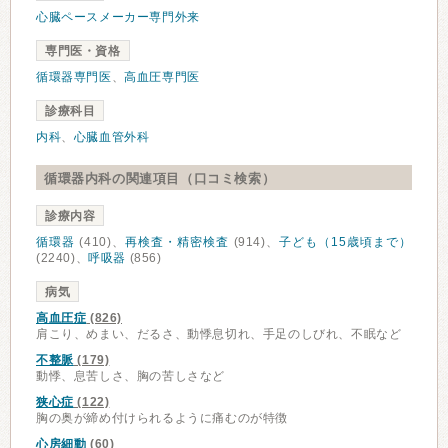
心臓ペースメーカー専門外来
専門医・資格
循環器専門医
、
高血圧専門医
診療科目
内科
、
心臓血管外科
循環器内科の関連項目（口コミ検索）
診療内容
循環器
(410)、
再検査・精密検査
(914)、
子ども（15歳頃まで）
(2240)、
呼吸器
(856)
病気
高血圧症
(826)
肩こり、めまい、だるさ、動悸息切れ、手足のしびれ、不眠など
不整脈
(179)
動悸、息苦しさ、胸の苦しさなど
狭心症
(122)
胸の奥が締め付けられるように痛むのが特徴
心房細動
(60)