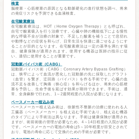
検査
脳梗塞・心筋梗塞の原因となる動脈硬化の進行状態を調べ、将来
の発症リスクを予測できる血液検査。
在宅酸素療法
在宅酸素療法は、HOT（Home Oxygen Therapy）とも呼ばれ、
自宅で酸素吸入を行う治療です。心臓や肺の機能低下による慢性
的な呼吸不全が治療の対象で、不足した酸素を補うことで息切れ
や動悸などの症状を和らげ、日常生活を快適に過ごせるようにす
ることが目的となります。在宅酸素療法は一定の基準を満たす場
合、健康保険が適用されます。使用する機器は医師の指示に従
い、適切に使用することが重要です。
冠動脈バイパス術（CABG）
冠動脈バイパス術（CABG：Coronary Artery Bypass Grafting）
は、狭窄によって血流が悪化した冠動脈の先に採取したグラフト
（血管）を繋ぎ、迂回路（バイパス）を作る手術です。心臓の血
流不足を改善して胸痛（狭心症）を和らげるほか、将来の心筋梗
塞を予防し、生命予後を延ばす効果が期待できます。手術は、通
常、全身麻酔で行われ、1～2週間程度の入院が必要になります。
ペースメーカー植込み術
ペースメーカー植え込み術は、徐脈性不整脈の治療に使われる人
工臓器（ペースメーカー）を植え込む手術であり、植え込む機器
のタイプにより手術法は異なります。手術は健康保険が適用され
ますが、術前術後の管理が必要なため、4～14日程度の入院が必要
です。ペースメーカーの電池の寿命は5～10年程度が目安とされて
おり、電池の寿命に応じて交換のための手術が必要です。