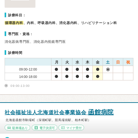
診療科目：
循環器内科
、内科、呼吸器内科、消化器内科、リハビリテーション科
専門医・資格：
消化器病専門医、消化器内視鏡専門医
診療時間
月
火
水
木
金
土
日
祝
09:00-12:00
14:00-18:00
09:00-13:00
函館病院
社会福祉法人北海道社会事業協会
北海道函館市駒場町（深堀町駅、競馬場前駅、柏木町駅）
駐車場あり
電子決済可
マイナ受付