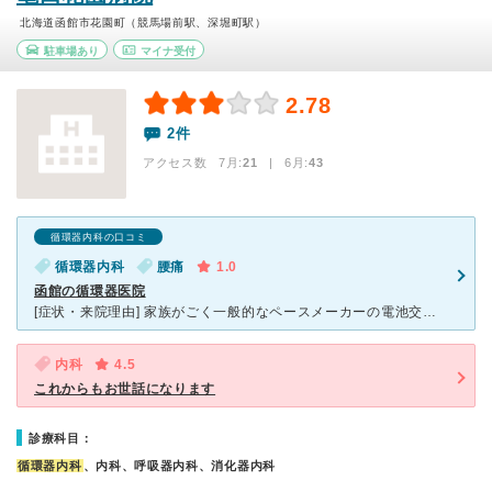
北海道函館市花園町（競馬場前駅、深堀町駅）
駐車場あり
マイナ受付
2.78
2件
アクセス数 7月:
21
| 6月:
43
循環器内科の口コミ
循環器内科
腰痛
1.0
函館の循環器医院
[症状・来院理由] 家族がごく一般的なペースメーカーの電池交換で入院、施術していただきました。 [医師の診断・治療法] ただの心臓ペースメーカー手術なのに心不全に発展した。 長年かかりつけ
内科
4.5
これからもお世話になります
診療科目：
循環器内科
、内科、呼吸器内科、消化器内科