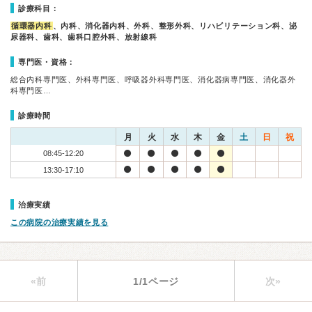
診療科目：
循環器内科
、内科、消化器内科、外科、整形外科、リハビリテーション科、泌
尿器科、歯科、歯科口腔外科、放射線科
専門医・資格：
総合内科専門医、外科専門医、呼吸器外科専門医、消化器病専門医、消化器外
科専門医…
診療時間
月
火
水
木
金
土
日
祝
08:45-12:20
13:30-17:10
治療実績
この病院の治療実績を見る
«前
1/1ページ
次»