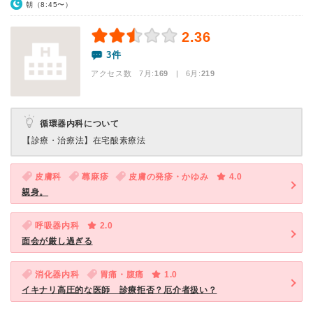
朝（8:45〜）
2.36
3件
アクセス数 7月:
169
| 6月:
219
循環器内科について
【診療・治療法】
在宅酸素療法
皮膚科
蕁麻疹
皮膚の発疹・かゆみ
4.0
親身。
呼吸器内科
2.0
面会が厳し過ぎる
消化器内科
胃痛・腹痛
1.0
イキナリ高圧的な医師 診療拒否？厄介者扱い？