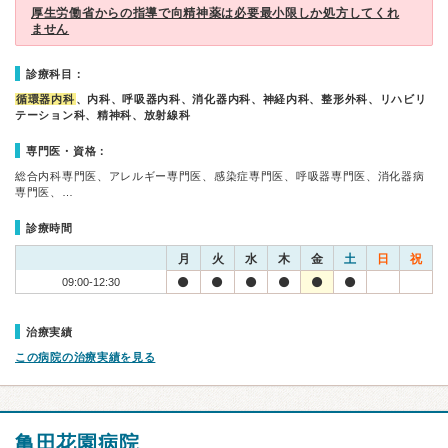
厚生労働省からの指導で向精神薬は必要最小限しか処方してくれ
ません
診療科目：
循環器内科
、内科、呼吸器内科、消化器内科、神経内科、整形外科、リハビリ
テーション科、精神科、放射線科
専門医・資格：
総合内科専門医、アレルギー専門医、感染症専門医、呼吸器専門医、消化器病
専門医、…
診療時間
月
火
水
木
金
土
日
祝
09:00-12:30
治療実績
この病院の治療実績を見る
亀田花園病院