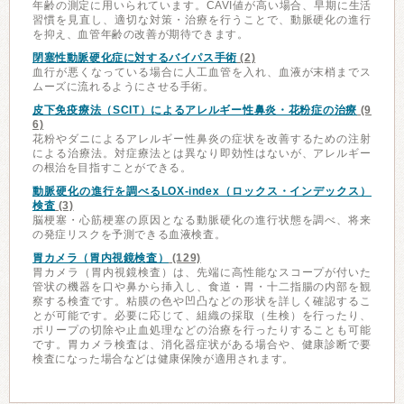
年齢の測定に用いられています。CAVI値が高い場合、早期に生活
習慣を見直し、適切な対策・治療を行うことで、動脈硬化の進行
を抑え、血管年齢の改善が期待できます。
閉塞性動脈硬化症に対するバイパス手術
(2)
血行が悪くなっている場合に人工血管を入れ、血液が末梢までス
ムーズに流れるようにさせる手術。
皮下免疫療法（SCIT）によるアレルギー性鼻炎・花粉症の治療
(9
6)
花粉やダニによるアレルギー性鼻炎の症状を改善するための注射
による治療法。対症療法とは異なり即効性はないが、アレルギー
の根治を目指すことができる。
動脈硬化の進行を調べるLOX-index（ロックス・インデックス）
検査
(3)
脳梗塞・心筋梗塞の原因となる動脈硬化の進行状態を調べ、将来
の発症リスクを予測できる血液検査。
胃カメラ（胃内視鏡検査）
(129)
胃カメラ（胃内視鏡検査）は、先端に高性能なスコープが付いた
管状の機器を口や鼻から挿入し、食道・胃・十二指腸の内部を観
察する検査です。粘膜の色や凹凸などの形状を詳しく確認するこ
とが可能です。必要に応じて、組織の採取（生検）を行ったり、
ポリープの切除や止血処理などの治療を行ったりすることも可能
です。胃カメラ検査は、消化器症状がある場合や、健康診断で要
検査になった場合などは健康保険が適用されます。