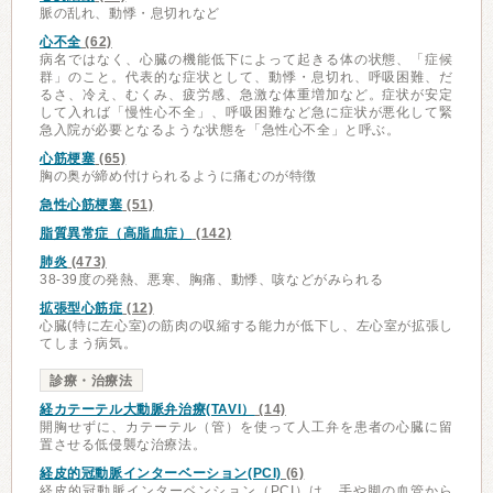
脈の乱れ、動悸・息切れなど
心不全
(62)
病名ではなく、心臓の機能低下によって起きる体の状態、「症候
群」のこと。代表的な症状として、動悸・息切れ、呼吸困難、だ
るさ、冷え、むくみ、疲労感、急激な体重増加など。症状が安定
して入れば「慢性心不全」、呼吸困難など急に症状が悪化して緊
急入院が必要となるような状態を「急性心不全」と呼ぶ。
心筋梗塞
(65)
胸の奥が締め付けられるように痛むのが特徴
急性心筋梗塞
(51)
脂質異常症（高脂血症）
(142)
肺炎
(473)
38-39度の発熱、悪寒、胸痛、動悸、咳などがみられる
拡張型心筋症
(12)
心臓(特に左心室)の筋肉の収縮する能力が低下し、左心室が拡張し
てしまう病気。
診療・治療法
経カテーテル大動脈弁治療(TAVI）
(14)
開胸せずに、カテーテル（管）を使って人工弁を患者の心臓に留
置させる低侵襲な治療法。
経皮的冠動脈インターベーション(PCI)
(6)
経皮的冠動脈インターベンション（PCI）は、手や脚の血管から