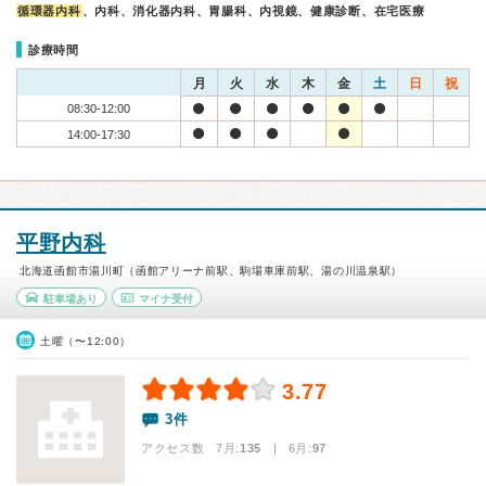
循環器内科
、内科、消化器内科、胃腸科、内視鏡、健康診断、在宅医療
診療時間
月
火
水
木
金
土
日
祝
08:30-12:00
14:00-17:30
平野内科
北海道函館市湯川町（函館アリーナ前駅、駒場車庫前駅、湯の川温泉駅）
駐車場あり
マイナ受付
土曜（〜12:00）
3.77
3件
アクセス数 7月:
135
| 6月:
97