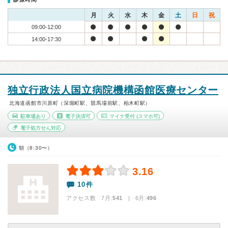
月
火
水
木
金
土
日
祝
09:00-12:00
14:00-17:30
独立行政法人国立病院機構函館医療センター
北海道函館市川原町（深堀町駅、競馬場前駅、柏木町駅）
駐車場あり
電子決済可
マイナ受付
(スマホ可)
電子処方せん対応
朝（8:30〜）
3.16
10件
アクセス数 7月:
541
| 6月:
496