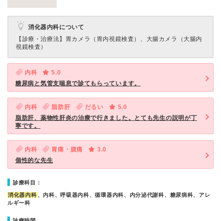
消化器内科について
【診療・治療法】
胃カメラ（胃内視鏡検査）、大腸カメラ（大腸内
視鏡検査）
内科
5.0
糖尿病と気管支喘息で診てもらっています。
内科
脂肪肝
だるい
5.0
脂肪肝、薬物性肝炎の治療で行きました。とても先生の説明が丁
寧です。
内科
胃痛・腹痛
3.0
個性的な先生
診療科目：
消化器内科
、内科、呼吸器内科、循環器内科、内分泌代謝科、糖尿病科、アレ
ルギー科
診療時間