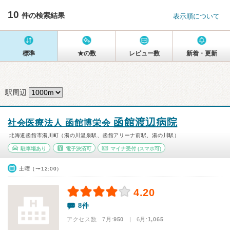
10
件の検索結果
表示順について
標準
★の数
レビュー数
新着・更新
駅周辺
函館渡辺病院
社会医療法人 函館博栄会
北海道函館市湯川町（湯の川温泉駅、函館アリーナ前駅、湯の川駅）
駐車場あり
電子決済可
マイナ受付
(スマホ可)
土曜（〜12:00）
4.20
8件
アクセス数 7月:
950
| 6月:
1,065