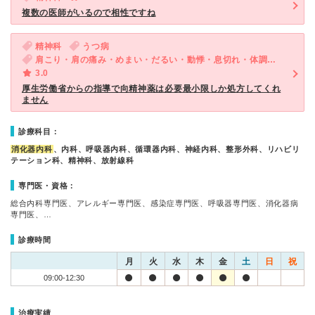
複数の医師がいるので相性ですね
精神科
うつ病
肩こり・肩の痛み・めまい・だるい・動悸・息切れ・体調不良・ED（男性）・気が滅入る・不安
3.0
厚生労働省からの指導で向精神薬は必要最小限しか処方してくれ
ません
診療科目：
消化器内科
、内科、呼吸器内科、循環器内科、神経内科、整形外科、リハビリ
テーション科、精神科、放射線科
専門医・資格：
総合内科専門医、アレルギー専門医、感染症専門医、呼吸器専門医、消化器病
専門医、…
診療時間
月
火
水
木
金
土
日
祝
09:00-12:30
治療実績