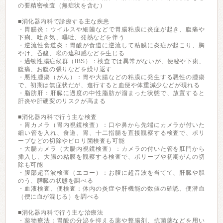
の要精密検査（無症状を含む）
■消化器内科で診療する主な疾患
・胃腸炎：ウイルスや細菌などで胃腸粘膜に炎症が起き、腹痛や
下痢、吐き気、嘔吐、発熱などを伴う
・逆流性食道炎：胃酸が食道に逆流して粘膜に炎症が起こり、胸
やけ、呑酸、喉の違和感などを生じる
・過敏性腸症候群（IBS）：検査では異常がないが、便秘や下痢、
腹痛、お腹の張りなどを繰り返す
・悪性腫瘍（がん）：胃や大腸などの粘膜に発生する悪性の腫瘍
で、初期は無症状だが、進行すると血便や体重減少などが現れる
・脂肪肝：肝臓に過度の中性脂肪が溜まった状態で、放置すると
肝炎や肝硬変のリスクが高まる
■消化器内科で行う主な検査
・胃カメラ（胃内視鏡検査）：口や鼻から先端にカメラが付いた
細い管を入れ、食道、胃、十二指腸を直接観察する検査で、ポリ
ープなどの切除やピロリ菌検査も可能
・大腸カメラ（大腸内視鏡検査）：カメラの付いた管を肛門から
挿入し、大腸の粘膜を観察する検査で、ポリープや初期がんの切
除も可能
・腹部超音波検査（エコー）：お腹に超音波を当てて、肝臓や胆
のう、膵臓の状態を調べる
・血液検査、便検査：体内の炎症や肝機能の数値の確認、便潜血
（便に血が混じる）を調べる
■消化器内科で行う主な治療法
・薬物療法：胃酸の分泌を抑える薬や整腸剤、抗菌薬などを用い