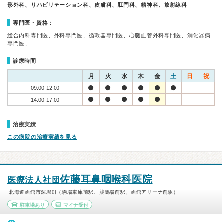
形外科、リハビリテーション科、皮膚科、肛門科、精神科、放射線科
専門医・資格：
総合内科専門医、外科専門医、循環器専門医、心臓血管外科専門医、消化器病
専門医、…
診療時間
月
火
水
木
金
土
日
祝
09:00-12:00
14:00-17:00
治療実績
この病院の治療実績を見る
佐藤耳鼻咽喉科医院
医療法人社団
北海道函館市深堀町（駒場車庫前駅、競馬場前駅、函館アリーナ前駅）
駐車場あり
マイナ受付