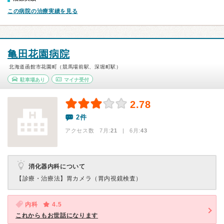
この病院の治療実績を見る
亀田花園病院
北海道函館市花園町（競馬場前駅、深堀町駅）
駐車場あり
マイナ受付
2.78
2件
アクセス数 7月:
21
| 6月:
43
消化器内科について
【診療・治療法】
胃カメラ（胃内視鏡検査）
内科
4.5
これからもお世話になります