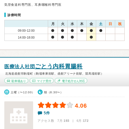
気管食道科専門医、耳鼻咽喉科専門医
診療時間
月
火
水
木
金
土
日
祝
09:00-12:00
14:00-18:00
ごとう内科胃腸科
医療法人社団
北海道函館市駒場町（駒場車庫前駅、函館アリーナ前駅、競馬場前駅）
駐車場あり
マイナ受付
電子処方せん対応
土曜（〜12:00）
朝（8:30〜）
4.06
5件
アクセス数 7月:
193
| 6月:
172