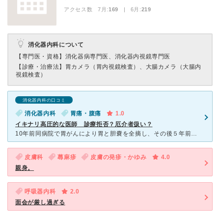
アクセス数 7月:
169
| 6月:
219
消化器内科について
【専門医・資格】
消化器病専門医、消化器内視鏡専門医
【診療・治療法】
胃カメラ（胃内視鏡検査）、大腸カメラ（大腸内
視鏡検査）
消化器内科の口コミ
消化器内科
胃痛・腹痛
1.0
イキナリ高圧的な医師 診療拒否？厄介者扱い？
10年前同病院で胃がんにより胃と胆嚢を全摘し、その後５年前に寛解の診断をいただき、後は何かしら自覚症状があったら受診するという事に。最近になり胃があったあたりに違和感(時々シクシク痛む)を感じ、素人考
皮膚科
蕁麻疹
皮膚の発疹・かゆみ
4.0
親身。
呼吸器内科
2.0
面会が厳し過ぎる