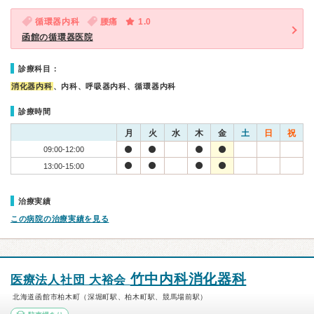
循環器内科
腰痛
1.0
函館の循環器医院
診療科目：
消化器内科
、内科、呼吸器内科、循環器内科
診療時間
月
火
水
木
金
土
日
祝
09:00-12:00
13:00-15:00
治療実績
この病院の治療実績を見る
竹中内科消化器科
医療法人社団 大裕会
北海道函館市柏木町（深堀町駅、柏木町駅、競馬場前駅）