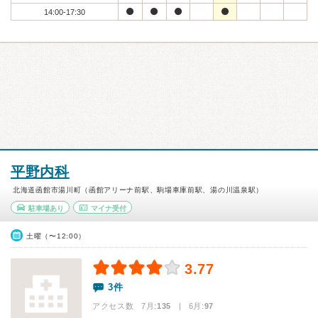
14:00-17:30
平野内科
北海道函館市湯川町（函館アリーナ前駅、駒場車庫前駅、湯の川温泉駅）
駐車場あり
マイナ受付
土曜（〜12:00）
3.77
3件
アクセス数 7月:
135
| 6月:
97