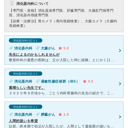
消化器内科について
【専門医・資格】
消化器病専門医、肝臓専門医、大腸肛門病専門
医、消化器内視鏡専門医
【診療・治療法】
胃カメラ（胃内視鏡検査）、大腸カメラ（大腸内
視鏡検査）
消化器内科の口コミ
消化器内科
大腸がん
5.0
先生によるのかもしれませんが
整形外科の最悪の医師は、父が入院した時に経験。とにかく口も悪く，態度も最低⤵︎今は整形外科もなくなりました。今回、自分が大腸癌で入院することになりました。他の総合病院で、大腸癌と転移生の肝臓癌と分かり
消化器内科の口コミ
消化器内科
過敏性腸症候群（IBS）
4.5
素晴らしい先生です。
２０２０年９月頃から、ごとう内科胃腸科の先生の紹介で、こちらの病院だと麻酔で胃カメラ等してもらえると来院させてもらいました。 私の担当の方はお若い先生なのですが、いままでのどこのお医者さんよりも
消化器内科の口コミ
消化器内科
膵臓がん
1.0
人間的扱いを希望
以前、終末期で伯父が入院したが、人間として最低限の扱いもしない病院。医師は当初の余命見立てを過ぎると「まだかかりますね」と、まるで死ぬのを待っている死神のような発言に絶句。「もう少し一緒に過ごせますよ