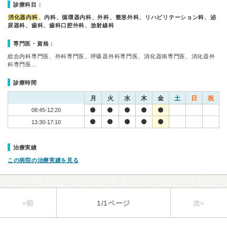
診療科目：
消化器内科
、内科、循環器内科、外科、整形外科、リハビリテーション科、泌
尿器科、歯科、歯科口腔外科、放射線科
専門医・資格：
総合内科専門医、外科専門医、呼吸器外科専門医、消化器病専門医、消化器外
科専門医…
診療時間
月
火
水
木
金
土
日
祝
08:45-12:20
13:30-17:10
治療実績
この病院の治療実績を見る
«前
1/1ページ
次»