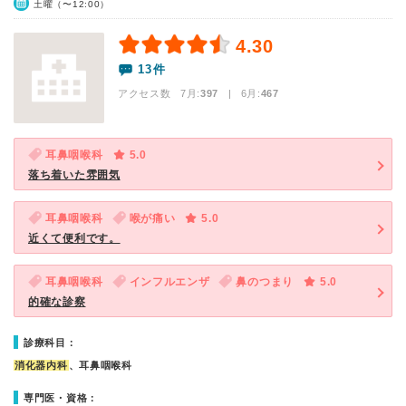
土曜（〜12:00）
4.30
13件
アクセス数 7月:
397
| 6月:
467
耳鼻咽喉科
5.0
落ち着いた雰囲気
耳鼻咽喉科
喉が痛い
5.0
近くて便利です。
耳鼻咽喉科
インフルエンザ
鼻のつまり
5.0
的確な診察
診療科目：
消化器内科
、耳鼻咽喉科
専門医・資格：