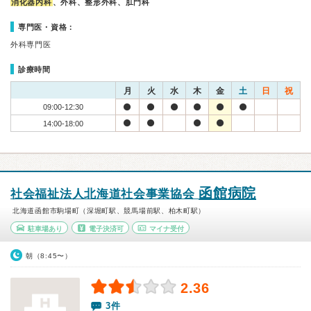
消化器内科
、外科、整形外科、肛門科
専門医・資格：
外科専門医
診療時間
月
火
水
木
金
土
日
祝
09:00-12:30
14:00-18:00
函館病院
社会福祉法人北海道社会事業協会
北海道函館市駒場町（深堀町駅、競馬場前駅、柏木町駅）
駐車場あり
電子決済可
マイナ受付
朝（8:45〜）
2.36
3件