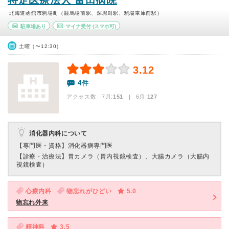
特定医療法人 富田病院
北海道函館市駒場町（競馬場前駅、深堀町駅、駒場車庫前駅）
駐車場あり
マイナ受付
(スマホ可)
土曜（〜12:30）
3.12
4件
アクセス数 7月:
151
| 6月:
127
消化器内科について
【専門医・資格】
消化器病専門医
【診療・治療法】
胃カメラ（胃内視鏡検査）、大腸カメラ（大腸内
視鏡検査）
心療内科
物忘れがひどい
5.0
物忘れ外来
精神科
3.5