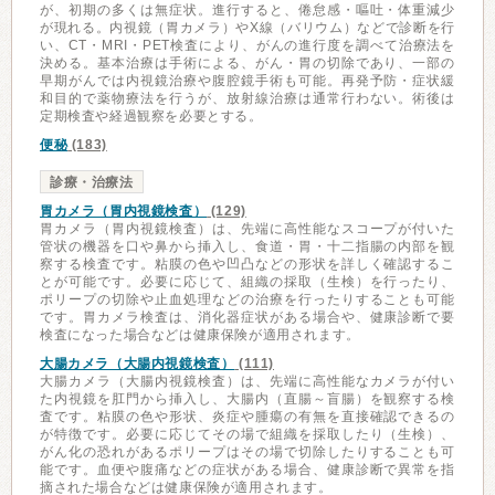
が、初期の多くは無症状。進行すると、倦怠感・嘔吐・体重減少
が現れる。内視鏡（胃カメラ）やX線（バリウム）などで診断を行
い、CT・MRI・PET検査により、がんの進行度を調べて治療法を
決める。基本治療は手術による、がん・胃の切除であり、一部の
早期がんでは内視鏡治療や腹腔鏡手術も可能。再発予防・症状緩
和目的で薬物療法を行うが、放射線治療は通常行わない。術後は
定期検査や経過観察を必要とする。
便秘
(183)
診療・治療法
胃カメラ（胃内視鏡検査）
(129)
胃カメラ（胃内視鏡検査）は、先端に高性能なスコープが付いた
管状の機器を口や鼻から挿入し、食道・胃・十二指腸の内部を観
察する検査です。粘膜の色や凹凸などの形状を詳しく確認するこ
とが可能です。必要に応じて、組織の採取（生検）を行ったり、
ポリープの切除や止血処理などの治療を行ったりすることも可能
です。胃カメラ検査は、消化器症状がある場合や、健康診断で要
検査になった場合などは健康保険が適用されます。
大腸カメラ（大腸内視鏡検査）
(111)
大腸カメラ（大腸内視鏡検査）は、先端に高性能なカメラが付い
た内視鏡を肛門から挿入し、大腸内（直腸～盲腸）を観察する検
査です。粘膜の色や形状、炎症や腫瘍の有無を直接確認できるの
が特徴です。必要に応じてその場で組織を採取したり（生検）、
がん化の恐れがあるポリープはその場で切除したりすることも可
能です。血便や腹痛などの症状がある場合、健康診断で異常を指
摘された場合などは健康保険が適用されます。