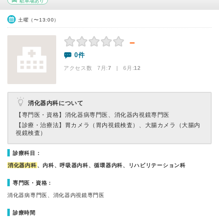
駐車場あり
土曜（〜13:00）
－
0件
アクセス数 7月:
7
| 6月:
12
消化器内科について
【専門医・資格】
消化器病専門医、消化器内視鏡専門医
【診療・治療法】
胃カメラ（胃内視鏡検査）、大腸カメラ（大腸内
視鏡検査）
診療科目：
消化器内科
、内科、呼吸器内科、循環器内科、リハビリテーション科
専門医・資格：
消化器病専門医、消化器内視鏡専門医
診療時間