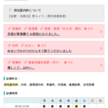
消化器内科について
【診療・治療法】
胃カメラ（胃内視鏡検査）
胃腸科
胃潰瘍
胃痛・腹痛・吐き気・嘔吐
5.0
旦那が胃潰瘍で お世話になりました。
内科
めまい
4.5
めまいでかけつけたらすぐ診てくださいました
胃腸科
過敏性腸症候群（IBS）
4.0
優しくて、はやい。
診療科目：
消化器内科
、内科、循環器内科、胃腸科、内視鏡、健康診断、在宅医療
診療時間
月
火
水
木
金
土
日
祝
08:30-12:00