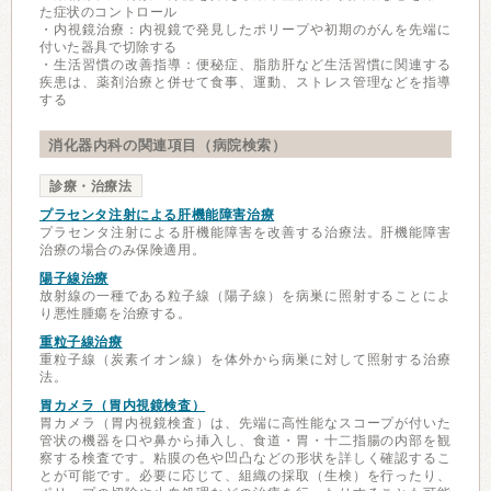
た症状のコントロール
・内視鏡治療：内視鏡で発見したポリープや初期のがんを先端に
付いた器具で切除する
・生活習慣の改善指導：便秘症、脂肪肝など生活習慣に関連する
疾患は、薬剤治療と併せて食事、運動、ストレス管理などを指導
する
消化器内科の関連項目（病院検索）
診療・治療法
プラセンタ注射による肝機能障害治療
プラセンタ注射による肝機能障害を改善する治療法。肝機能障害
治療の場合のみ保険適用。
陽子線治療
放射線の一種である粒子線（陽子線）を病巣に照射することによ
り悪性腫瘍を治療する。
重粒子線治療
重粒子線（炭素イオン線）を体外から病巣に対して照射する治療
法。
胃カメラ（胃内視鏡検査）
胃カメラ（胃内視鏡検査）は、先端に高性能なスコープが付いた
管状の機器を口や鼻から挿入し、食道・胃・十二指腸の内部を観
察する検査です。粘膜の色や凹凸などの形状を詳しく確認するこ
とが可能です。必要に応じて、組織の採取（生検）を行ったり、