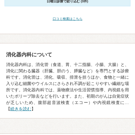
日曜日診療で絞り込む (0件)
口コミ検索はこちら
消化器内科について
消化器内科は、消化管（食道、胃、十二指腸、小腸、大腸）と、
消化に関わる臓器（肝臓、胆のう、膵臓など）を専門とする診療
科です。消化管は、消化、吸収、排泄を担うほか、食物と一緒に
入り込む細菌やウイルスにさらされ不調が起こりやすい繊細な場
所です。消化器内科では、薬物療法や生活習慣指導、内視鏡を用
いたポリープ除去などを行います。また、初期のがんは自覚症状
が乏しいため、腹部超音波検査（エコー）や内視鏡検査に…
【
続きを読む
】