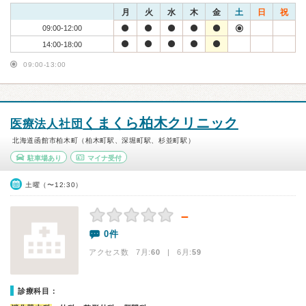
月
火
水
木
金
土
日
祝
09:00-12:00
14:00-18:00
09:00-13:00
くまくら柏木クリニック
医療法人社団
北海道函館市柏木町（柏木町駅、深堀町駅、杉並町駅）
駐車場あり
マイナ受付
土曜（〜12:30）
－
0件
アクセス数 7月:
60
| 6月:
59
診療科目：