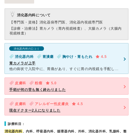
消化器内科について
【専門医・資格】
消化器病専門医、消化器内視鏡専門医
【診療・治療法】
胃カメラ（胃内視鏡検査）、大腸カメラ（大腸内
視鏡検査）
消化器内科の口コミ
消化器内科
胃潰瘍
胸やけ・胃もたれ
4.5
胃カメラが上手
他の病状で入院中に、胃痛があり、すぐに胃の内視鏡を手配してくれました。麻酔も丁寧で、他の病院よりも苦しくなく上手な先生でした。 モニターを自分で確認しなからの処置でしたので、悪い所がすぐにわかりとて
皮膚科
粉瘤
5.0
手術が何の苦も無く終わりました
皮膚科
アレルギー性皮膚炎
4.5
現在ドクター2人になりました
診療科目：
消化器内科
、内科、呼吸器内科、循環器内科、外科、消化器外科、乳腺科、整