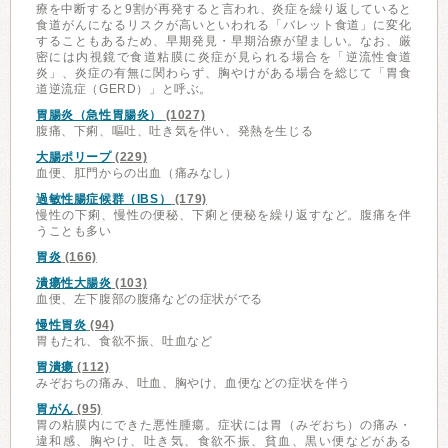
療を中断すると9割が再発すると言われ、炎症を繰り返していると
食道がんになるリスクが高いといわれる「バレット食道」に変化
することもあるため、早期発見・早期治療が望ましい。なお、厳
密には内視鏡で食道粘膜に炎症が見られる場合を「逆流性食道
炎」、炎症の有無に関わらず、胸やけがある場合を総じて「胃食
道逆流症（GERD）」と呼ぶ。
胃腸炎（急性胃腸炎）
(1027)
腹痛、下痢、嘔吐、吐き気を伴い、発熱を生じる
大腸ポリープ
(229)
血便、肛門からの出血（痛みなし）
過敏性腸症候群（IBS）
(179)
慢性の下痢、慢性の便秘、下痢と便秘を繰り返すなど。腹痛を伴
うことも多い
胃炎
(166)
潰瘍性大腸炎
(103)
血便、左下腹部の腹痛などの症状がでる
慢性胃炎
(94)
胃もたれ、食欲不振、吐血など
胃潰瘍
(112)
みぞおちの痛み、吐血、胸やけ、血便などの症状を伴う
胃がん
(95)
胃の粘膜内にできた悪性腫瘍。症状には胃（みぞおち）の痛み・
違和感、胸やけ、吐き気、食欲不振、貧血、黒い便などがある