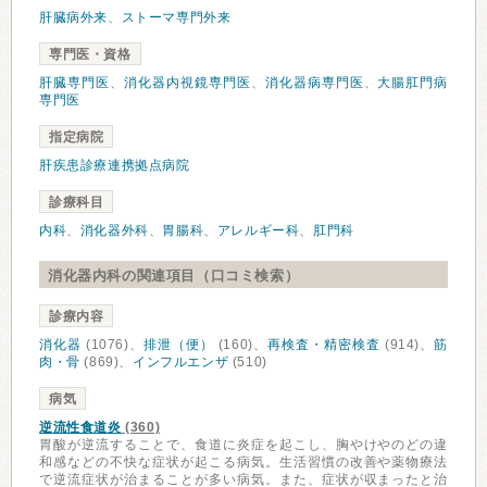
肝臓病外来
、
ストーマ専門外来
専門医・資格
肝臓専門医
、
消化器内視鏡専門医
、
消化器病専門医
、
大腸肛門病
専門医
指定病院
肝疾患診療連携拠点病院
診療科目
内科
、
消化器外科
、
胃腸科
、
アレルギー科
、
肛門科
消化器内科の関連項目（口コミ検索）
診療内容
消化器
(1076)、
排泄（便）
(160)、
再検査・精密検査
(914)、
筋
肉・骨
(869)、
インフルエンザ
(510)
病気
逆流性食道炎
(360)
胃酸が逆流することで、食道に炎症を起こし、胸やけやのどの違
和感などの不快な症状が起こる病気。生活習慣の改善や薬物療法
で逆流症状が治まることが多い病気。また、症状が収まったと治