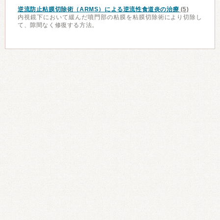
逆流防止粘膜切除術（ARMS）による逆流性食道炎の治療
(5)
内視鏡下において緩んだ噴門部の粘膜を粘膜切除術により切除し
て、隙間なく修復する方法。