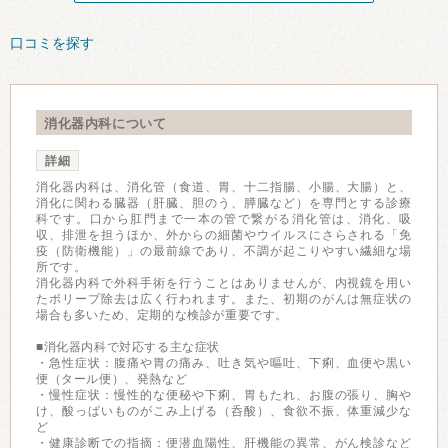
口コミを探す
消化器内科について
詳細
消化器内科は、消化管（食道、胃、十二指腸、小腸、大腸）と、
消化に関わる臓器（肝臓、胆のう、膵臓など）を専門とする診療
科です。口から肛門まで一本の管で繋がる消化管は、消化、吸
収、排泄を担うほか、外からの細菌やウイルスにさらされる「免
疫（防衛機能）」の最前線であり、不調が起こりやすい繊細な場
所です。
消化器内科で外科手術を行うことはありませんが、内視鏡を用い
たポリープ除去は広く行われます。また、初期のがんは無症状の
場合も多いため、定期的な検診が重要です。
■消化器内科で対応する主な症状
・急性症状：腹痛や胃の痛み、吐き気や嘔吐、下痢、血便や黒い
便（タール便）、発熱など
・慢性症状：慢性的な便秘や下痢、胃もたれ、お腹の張り、胸や
け、酸っぱいものがこみ上げる（呑酸）、食欲不振、体重減少な
ど
・健康診断での指摘：便潜血陽性、肝機能の異常、がん検診など