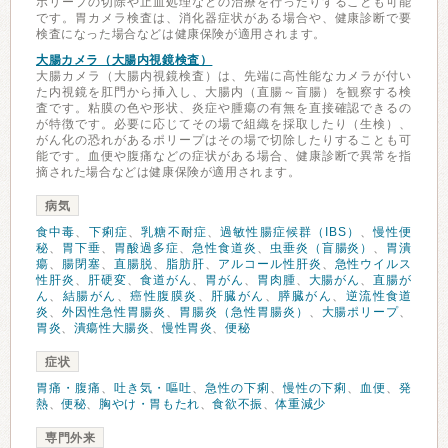
ポリープの切除や止血処理などの治療を行ったりすることも可能
です。胃カメラ検査は、消化器症状がある場合や、健康診断で要
検査になった場合などは健康保険が適用されます。
大腸カメラ（大腸内視鏡検査）
大腸カメラ（大腸内視鏡検査）は、先端に高性能なカメラが付い
た内視鏡を肛門から挿入し、大腸内（直腸～盲腸）を観察する検
査です。粘膜の色や形状、炎症や腫瘍の有無を直接確認できるの
が特徴です。必要に応じてその場で組織を採取したり（生検）、
がん化の恐れがあるポリープはその場で切除したりすることも可
能です。血便や腹痛などの症状がある場合、健康診断で異常を指
摘された場合などは健康保険が適用されます。
病気
食中毒
、
下痢症
、
乳糖不耐症
、
過敏性腸症候群（IBS）
、
慢性便
秘
、
胃下垂
、
胃酸過多症
、
急性食道炎
、
虫垂炎（盲腸炎）
、
胃潰
瘍
、
腸閉塞
、
直腸脱
、
脂肪肝
、
アルコール性肝炎
、
急性ウイルス
性肝炎
、
肝硬変
、
食道がん
、
胃がん
、
胃肉腫
、
大腸がん
、
直腸が
ん
、
結腸がん
、
癌性腹膜炎
、
肝臓がん
、
膵臓がん
、
逆流性食道
炎
、
外因性急性胃腸炎
、
胃腸炎（急性胃腸炎）
、
大腸ポリープ
、
胃炎
、
潰瘍性大腸炎
、
慢性胃炎
、
便秘
症状
胃痛・腹痛
、
吐き気・嘔吐
、
急性の下痢
、
慢性の下痢
、
血便
、
発
熱
、
便秘
、
胸やけ・胃もたれ
、
食欲不振
、
体重減少
専門外来