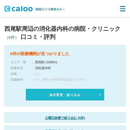
西尾駅周辺の消化器内科の病院・クリニック
口コミ・評判
（6件）
6件の医療機関が見つかりました
エリア・駅
西尾駅 (1000m)
診療科目
消化器内科
名称
なし
詳細条件
なし (曜日や時間帯を指定できます)
条件変更・絞り込み
土曜日診療で絞り込む (6件)