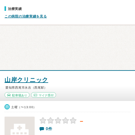
治療実績
この病院の治療実績を見る
山岸クリニック
愛知県西尾市永吉（西尾駅）
駐車場あり
マイナ受付
土曜（〜13:00）
－
0件