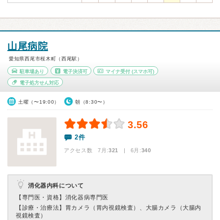
山尾病院
愛知県西尾市桜木町（西尾駅）
駐車場あり
電子決済可
マイナ受付
(スマホ可)
電子処方せん対応
土曜（〜19:00）
朝（8:30〜）
3.56
2件
アクセス数 7月:
321
| 6月:
340
消化器内科について
【専門医・資格】
消化器病専門医
【診療・治療法】
胃カメラ（胃内視鏡検査）、大腸カメラ（大腸内
視鏡検査）