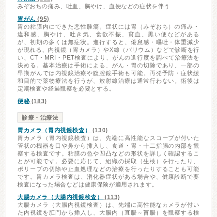
みぞおちの痛み、吐血、胸やけ、血便などの症状を伴う
胃がん
(95)
胃の粘膜内にできた悪性腫瘍。症状には胃（みぞおち）の痛み・
違和感、胸やけ、吐き気、食欲不振、貧血、黒い便などがある
が、初期の多くは無症状。進行すると、倦怠感・嘔吐・体重減少
が現れる。内視鏡（胃カメラ）やX線（バリウム）などで診断を行
い、CT・MRI・PET検査により、がんの進行度を調べて治療法を
決める。基本治療は手術による、がん・胃の切除であり、一部の
早期がんでは内視鏡治療や腹腔鏡手術も可能。再発予防・症状緩
和目的で薬物療法を行うが、放射線治療は通常行わない。術後は
定期検査や経過観察を必要とする。
便秘
(183)
診療・治療法
胃カメラ（胃内視鏡検査）
(130)
胃カメラ（胃内視鏡検査）は、先端に高性能なスコープが付いた
管状の機器を口や鼻から挿入し、食道・胃・十二指腸の内部を観
察する検査です。粘膜の色や凹凸などの形状を詳しく確認するこ
とが可能です。必要に応じて、組織の採取（生検）を行ったり、
ポリープの切除や止血処理などの治療を行ったりすることも可能
です。胃カメラ検査は、消化器症状がある場合や、健康診断で要
検査になった場合などは健康保険が適用されます。
大腸カメラ（大腸内視鏡検査）
(113)
大腸カメラ（大腸内視鏡検査）は、先端に高性能なカメラが付い
た内視鏡を肛門から挿入し、大腸内（直腸～盲腸）を観察する検