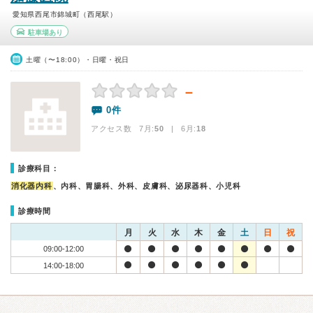
愛知県西尾市錦城町（西尾駅）
駐車場あり
土曜（〜18:00）・日曜・祝日
－
0件
アクセス数 7月:
50
| 6月:
18
診療科目：
消化器内科
、内科、胃腸科、外科、皮膚科、泌尿器科、小児科
診療時間
月
火
水
木
金
土
日
祝
09:00-12:00
14:00-18:00