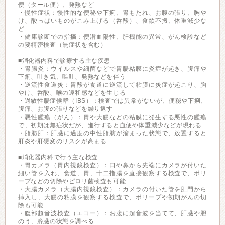
便（タール便）、発熱など
・慢性症状：慢性的な便秘や下痢、胃もたれ、お腹の張り、胸や
け、酸っぱいものがこみ上げる（呑酸）、食欲不振、体重減少な
ど
・健康診断での指摘：便潜血陽性、肝機能の異常、がん検診など
の要精密検査（無症状を含む）
■消化器内科で診療する主な疾患
・胃腸炎：ウイルスや細菌などで胃腸粘膜に炎症が起き、腹痛や
下痢、吐き気、嘔吐、発熱などを伴う
・逆流性食道炎：胃酸が食道に逆流して粘膜に炎症が起こり、胸
やけ、呑酸、喉の違和感などを生じる
・過敏性腸症候群（IBS）：検査では異常がないが、便秘や下痢、
腹痛、お腹の張りなどを繰り返す
・悪性腫瘍（がん）：胃や大腸などの粘膜に発生する悪性の腫瘍
で、初期は無症状だが、進行すると血便や体重減少などが現れる
・脂肪肝：肝臓に過度の中性脂肪が溜まった状態で、放置すると
肝炎や肝硬変のリスクが高まる
■消化器内科で行う主な検査
・胃カメラ（胃内視鏡検査）：口や鼻から先端にカメラが付いた
細い管を入れ、食道、胃、十二指腸を直接観察する検査で、ポリ
ープなどの切除やピロリ菌検査も可能
・大腸カメラ（大腸内視鏡検査）：カメラの付いた管を肛門から
挿入し、大腸の粘膜を観察する検査で、ポリープや初期がんの切
除も可能
・腹部超音波検査（エコー）：お腹に超音波を当てて、肝臓や胆
のう、膵臓の状態を調べる