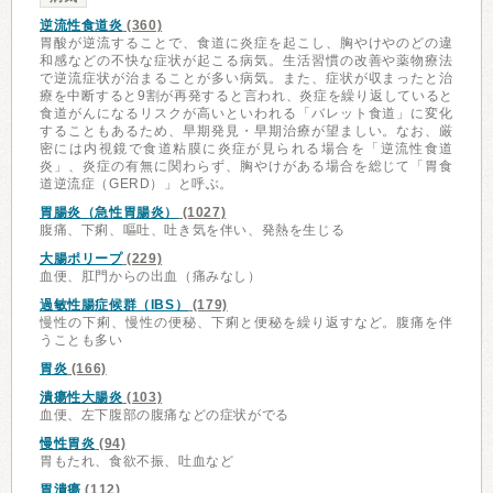
逆流性食道炎
(360)
胃酸が逆流することで、食道に炎症を起こし、胸やけやのどの違
和感などの不快な症状が起こる病気。生活習慣の改善や薬物療法
で逆流症状が治まることが多い病気。また、症状が収まったと治
療を中断すると9割が再発すると言われ、炎症を繰り返していると
食道がんになるリスクが高いといわれる「バレット食道」に変化
することもあるため、早期発見・早期治療が望ましい。なお、厳
密には内視鏡で食道粘膜に炎症が見られる場合を「逆流性食道
炎」、炎症の有無に関わらず、胸やけがある場合を総じて「胃食
道逆流症（GERD）」と呼ぶ。
胃腸炎（急性胃腸炎）
(1027)
腹痛、下痢、嘔吐、吐き気を伴い、発熱を生じる
大腸ポリープ
(229)
血便、肛門からの出血（痛みなし）
過敏性腸症候群（IBS）
(179)
慢性の下痢、慢性の便秘、下痢と便秘を繰り返すなど。腹痛を伴
うことも多い
胃炎
(166)
潰瘍性大腸炎
(103)
血便、左下腹部の腹痛などの症状がでる
慢性胃炎
(94)
胃もたれ、食欲不振、吐血など
胃潰瘍
(112)