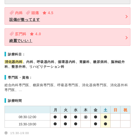
内科
頭痛
4.5
設備が整ってます
肛門科
4.0
綺麗でいい！
診療科目：
消化器内科
、内科、呼吸器内科、循環器内科、胃腸科、糖尿病科、脳神経外
科、整形外科、リハビリテーション科
専門医・資格：
総合内科専門医、糖尿病専門医、呼吸器専門医、消化器病専門医、消化器外科
専門医、…
診療時間
月
火
水
木
金
土
日
祝
08:30-12:00
15:30-19:00
15:30-19:00