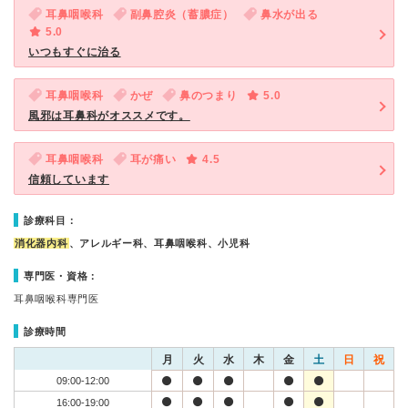
耳鼻咽喉科
副鼻腔炎（蓄膿症）
鼻水が出る
5.0
いつもすぐに治る
耳鼻咽喉科
かぜ
鼻のつまり
5.0
風邪は耳鼻科がオススメです。
耳鼻咽喉科
耳が痛い
4.5
信頼しています
診療科目：
消化器内科
、アレルギー科、耳鼻咽喉科、小児科
専門医・資格：
耳鼻咽喉科専門医
診療時間
月
火
水
木
金
土
日
祝
09:00-12:00
16:00-19:00