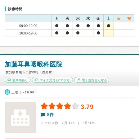
診療時間
月
火
水
木
金
土
日
祝
09:00-12:00
16:00-19:00
加藤耳鼻咽喉科医院
愛知県西尾市矢曽根町（西尾駅）
駐車場あり
マイナ受付
(スマホ可)
電子処方せん対応
土曜（〜19:00）
3.79
8件
アクセス数 7月:
118
| 6月:
170