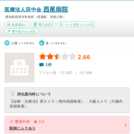
西尾病院
医療法人田中会
愛知県西尾市和泉町（西尾駅、西尾口駅）
駐車場あり
電子決済可
マイナ受付
(スマホ可)
電子処方せん対応
土曜（〜19:45）
夜（〜19:45）
2.66
1件
アクセス数 7月:
157
| 6月:
130
消化器内科について
【診療・治療法】
胃カメラ（胃内視鏡検査）、大腸カメラ（大腸内
視鏡検査）
整形外科
2.0
医師にムラあり