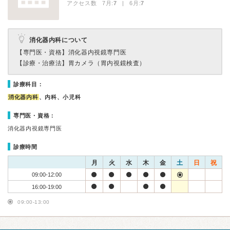
アクセス数 7月:
7
| 6月:
7
消化器内科について
【専門医・資格】
消化器内視鏡専門医
【診療・治療法】
胃カメラ（胃内視鏡検査）
診療科目：
消化器内科
、内科、小児科
専門医・資格：
消化器内視鏡専門医
診療時間
月
火
水
木
金
土
日
祝
09:00-12:00
16:00-19:00
09:00-13:00