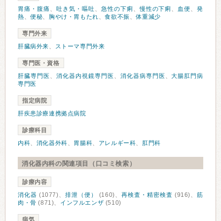
胃痛・腹痛
、
吐き気・嘔吐
、
急性の下痢
、
慢性の下痢
、
血便
、
発
熱
、
便秘
、
胸やけ・胃もたれ
、
食欲不振
、
体重減少
専門外来
肝臓病外来
、
ストーマ専門外来
専門医・資格
肝臓専門医
、
消化器内視鏡専門医
、
消化器病専門医
、
大腸肛門病
専門医
指定病院
肝疾患診療連携拠点病院
診療科目
内科
、
消化器外科
、
胃腸科
、
アレルギー科
、
肛門科
消化器内科の関連項目（口コミ検索）
診療内容
消化器
(1077)、
排泄（便）
(160)、
再検査・精密検査
(916)、
筋
肉・骨
(871)、
インフルエンザ
(510)
病気