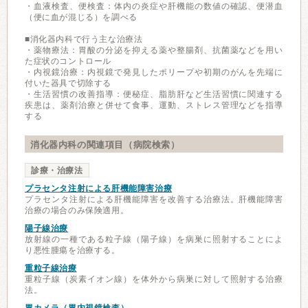
・血液検査、便検査：体内の炎症や肝機能の数値の確認、便潜血
（便に血が混じる）を調べる
■消化器内科で行う主な治療法
・薬物療法：胃酸の分泌を抑える薬や整腸剤、抗菌薬などを用い
た症状のコントロール
・内視鏡治療：内視鏡で発見したポリープや初期のがんを先端に
付いた器具で切除する
・生活習慣の改善指導：便秘症、脂肪肝など生活習慣に関連する
疾患は、薬剤治療と併せて食事、運動、ストレス管理などを指導
する
消化器内科の関連項目（病院検索）
診療・治療法
プラセンタ注射による肝機能障害治療
プラセンタ注射による肝機能障害を改善する治療法。肝機能障害
治療の場合のみ保険適用。
陽子線治療
放射線の一種である粒子線（陽子線）を病巣に照射することによ
り悪性腫瘍を治療する。
重粒子線治療
重粒子線（炭素イオン線）を体外から病巣に対して照射する治療
法。