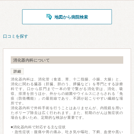
地図から病院検索
口コミを探す
消化器内科について
詳細
消化器内科は、消化管（食道、胃、十二指腸、小腸、大腸）と、
消化に関わる臓器（肝臓、胆のう、膵臓など）を専門とする診療
科です。口から肛門まで一本の管で繋がる消化管は、消化、吸
収、排泄を担うほか、外からの細菌やウイルスにさらされる「免
疫（防衛機能）」の最前線であり、不調が起こりやすい繊細な場
所です。
消化器内科で外科手術を行うことはありませんが、内視鏡を用い
たポリープ除去は広く行われます。また、初期のがんは無症状の
場合も多いため、定期的な検診が重要です。
■消化器内科で対応する主な症状
・急性症状：腹痛や胃の痛み、吐き気や嘔吐、下痢、血便や黒い