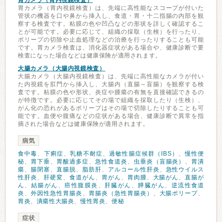
胃カメラ（胃内視鏡検査）
胃カメラ（胃内視鏡検査）は、先端に高性能なスコープが付いた
管状の機器を口や鼻から挿入し、食道・胃・十二指腸の内部を観
察する検査です。粘膜の色や凹凸などの形状を詳しく確認するこ
とが可能です。必要に応じて、組織の採取（生検）を行ったり、
ポリープの切除や止血処理などの治療を行ったりすることも可能
です。胃カメラ検査は、消化器症状がある場合や、健康診断で要
検査になった場合などは健康保険が適用されます。
大腸カメラ（大腸内視鏡検査）
大腸カメラ（大腸内視鏡検査）は、先端に高性能なカメラが付い
た内視鏡を肛門から挿入し、大腸内（直腸～盲腸）を観察する検
査です。粘膜の色や形状、炎症や腫瘍の有無を直接確認できるの
が特徴です。必要に応じてその場で組織を採取したり（生検）、
がん化の恐れがあるポリープはその場で切除したりすることも可
能です。血便や腹痛などの症状がある場合、健康診断で異常を指
摘された場合などは健康保険が適用されます。
病気
食中毒
、
下痢症
、
乳糖不耐症
、
過敏性腸症候群（IBS）
、
慢性便
秘
、
胃下垂
、
胃酸過多症
、
急性食道炎
、
虫垂炎（盲腸炎）
、
胃潰
瘍
、
腸閉塞
、
直腸脱
、
脂肪肝
、
アルコール性肝炎
、
急性ウイルス
性肝炎
、
肝硬変
、
食道がん
、
胃がん
、
胃肉腫
、
大腸がん
、
直腸が
ん
、
結腸がん
、
癌性腹膜炎
、
肝臓がん
、
膵臓がん
、
逆流性食道
炎
、
外因性急性胃腸炎
、
胃腸炎（急性胃腸炎）
、
大腸ポリープ
、
胃炎
、
潰瘍性大腸炎
、
慢性胃炎
、
便秘
症状