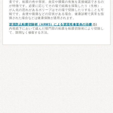
査です。粘膜の色や形状、炎症や腫瘍の有無を直接確認できるの
が特徴です。必要に応じてその場で組織を採取したり（生検）、
がん化の恐れがあるポリープはその場で切除したりすることも可
能です。血便や腹痛などの症状がある場合、健康診断で異常を指
摘された場合などは健康保険が適用されます。
逆流防止粘膜切除術（ARMS）による逆流性食道炎の治療
(5)
内視鏡下において緩んだ噴門部の粘膜を粘膜切除術により切除し
て、隙間なく修復する方法。