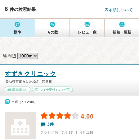
6
件の検索結果
表示順について
標準
★の数
レビュー数
新着・更新
駅周辺
すずきクリニック
愛知県西尾市矢曽根町（西尾駅）
駐車場あり
マイナ受付
(スマホ可)
土曜（〜12:00）
4.00
3件
アクセス数 7月:
97
| 6月:
119