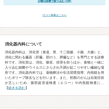
日曜日診療で絞り込む (1件)
口コミ検索はこちら
消化器内科について
消化器内科は、消化管（食道、胃、十二指腸、小腸、大腸）と、
消化に関わる臓器（肝臓、胆のう、膵臓など）を専門とする診療
科です。消化管は、消化、吸収、排泄を担うほか、食物と一緒に
入り込む細菌やウイルスにさらされ不調が起こりやすい繊細な場
所です。消化器内科では、薬物療法や生活習慣指導、内視鏡を用
いたポリープ除去などを行います。また、初期のがんは自覚症状
が乏しいため、腹部超音波検査（エコー）や内視鏡検査に…
【
続きを読む
】