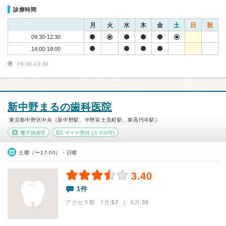
診療時間
月
火
水
木
金
土
日
祝
09:30-12:30
14:00-18:00
09:30-13:30
新中野まるの歯科医院
東京都中野区中央（新中野駅、中野富士見町駅、東高円寺駅）
電子決済可
マイナ受付
(スマホ可)
土曜（〜17:00）・日曜
3.40
1件
アクセス数 7月:
57
| 6月:
30