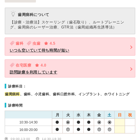
歯周病科について
【診療・治療法】
スケーリング（歯石取り）、ルートプレーニン
グ、歯周病のレーザー治療、GTR法（歯周組織再生誘導法）
歯科
虫歯
4.5
いつも空いていて待ち時間が短い
在宅医療
4.0
訪問診療を利用しています
診療科目：
歯周病科
、歯科、小児歯科、歯科口腔外科、インプラント、ホワイトニング
診療時間
月
火
水
木
金
土
日
祝
10:30-14:30
16:00-20:00
09:00-13:00
14:30-18:30