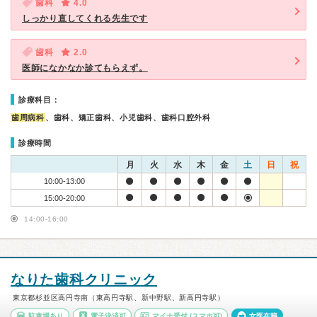
歯科
4.0
しっかり直してくれる先生です
歯科
2.0
医師になかなか診てもらえず。
診療科目：
歯周病科
、歯科、矯正歯科、小児歯科、歯科口腔外科
診療時間
月
火
水
木
金
土
日
祝
10:00-13:00
15:00-20:00
14:00-16:00
なりた歯科クリニック
東京都杉並区高円寺南（東高円寺駅、新中野駅、新高円寺駅）
駐車場あり
電子決済可
マイナ受付
(スマホ可)
女医在籍