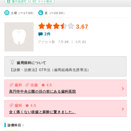
電子決済可
マイナ受付
土曜（〜17:00）
夜（〜20:00）
3.67
2件
アクセス数 7月:
29
| 6月:
21
歯周病科について
【診療・治療法】
GTR法（歯周組織再生誘導法）
歯科
虫歯
4.5
高円寺中央公園の目の前にある歯科医院
歯科
4.5
全く痛くない抜歯と麻酔に驚きました。
診療科目：