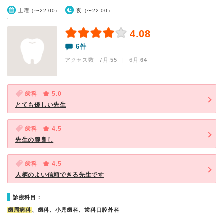
土曜（〜22:00）
夜（〜22:00）
4.08
6件
アクセス数 7月:
55
| 6月:
64
歯科
5.0
とても優しい先生
歯科
4.5
先生の腕良し
歯科
4.5
人柄のよい信頼できる先生です
診療科目：
歯周病科
、歯科、小児歯科、歯科口腔外科