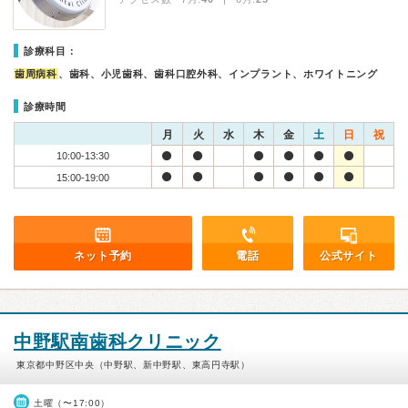
診療科目：
歯周病科
、歯科、小児歯科、歯科口腔外科、インプラント、ホワイトニング
診療時間
月
火
水
木
金
土
日
祝
10:00-13:30
15:00-19:00
ネット予約
電話
公式サイト
中野駅南歯科クリニック
東京都中野区中央（中野駅、新中野駅、東高円寺駅）
土曜（〜17:00）