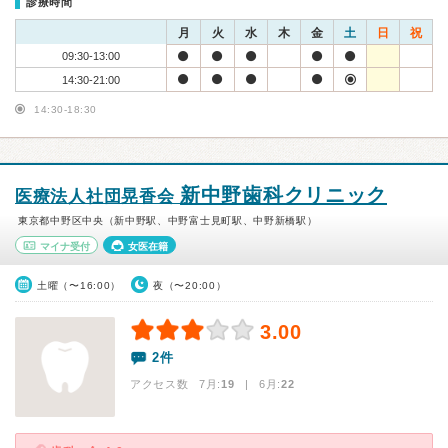
診療時間
月
火
水
木
金
土
日
祝
09:30-13:00
14:30-21:00
14:30-18:30
新中野歯科クリニック
医療法人社団晃香会
東京都中野区中央（新中野駅、中野富士見町駅、中野新橋駅）
マイナ受付
女医在籍
土曜（〜16:00）
夜（〜20:00）
3.00
2件
アクセス数 7月:
19
| 6月:
22