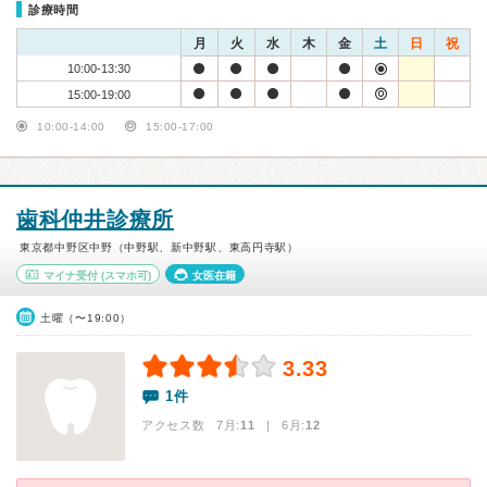
診療時間
月
火
水
木
金
土
日
祝
10:00-13:30
15:00-19:00
10:00-14:00
15:00-17:00
歯科仲井診療所
東京都中野区中野（中野駅、新中野駅、東高円寺駅）
マイナ受付
(スマホ可)
女医在籍
土曜（〜19:00）
3.33
1件
アクセス数 7月:
11
| 6月:
12