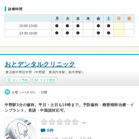
診療時間
月
火
水
木
金
土
日
祝
10:00-13:00
14:30-19:00
おとデンタルクリニック
東京都中野区中野（中野駅、東高円寺駅、新中野駅）
ネット予約
マイナ受付
土曜（〜19:00）・日曜
中野駅3分の歯科。平日・土日も19時まで。予防歯科・精密根幹治療・イ
ンプラント。英語・中国語対応可。
－
0件
アクセス数 7月:
40
| 6月:
23