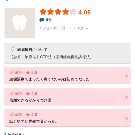
4.05
4件
アクセス数 7月:
60
| 6月:
67
歯周病科について
【診療・治療法】
GTR法（歯周組織再生誘導法）
歯科
5.0
虫歯治療でまったく痛くないのは初めてだった
歯科
4.5
信頼できるかかりつけ医
歯科
4.5
話しやすい先生で良かった。