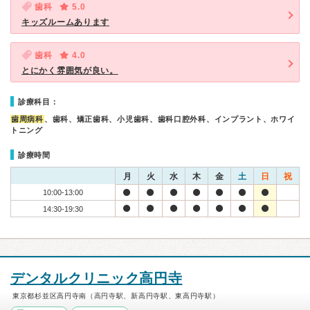
歯科
5.0
キッズルームあります
歯科
4.0
とにかく雰囲気が良い。
診療科目：
歯周病科
、歯科、矯正歯科、小児歯科、歯科口腔外科、インプラント、ホワイ
トニング
診療時間
月
火
水
木
金
土
日
祝
10:00-13:00
14:30-19:30
デンタルクリニック高円寺
東京都杉並区高円寺南（高円寺駅、新高円寺駅、東高円寺駅）