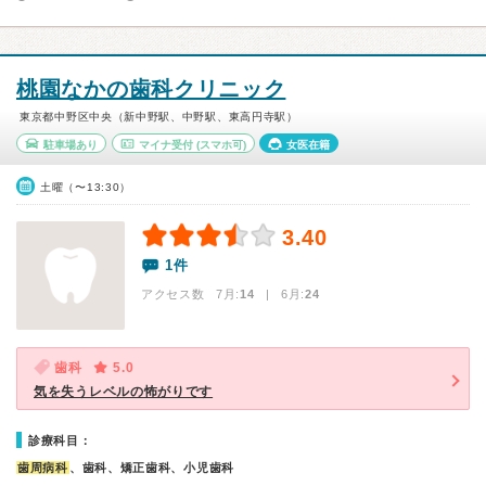
桃園なかの歯科クリニック
東京都中野区中央（新中野駅、中野駅、東高円寺駅）
駐車場あり
マイナ受付
(スマホ可)
女医在籍
土曜（〜13:30）
3.40
1件
アクセス数 7月:
14
| 6月:
24
歯科
5.0
気を失うレベルの怖がりです
診療科目：
歯周病科
、歯科、矯正歯科、小児歯科