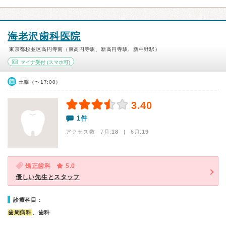
海老沢歯科医院
東京都杉並区高円寺南（東高円寺駅、新高円寺駅、新中野駅）
マイナ受付
(スマホ可)
土曜（〜17:00）
3.40
1件
アクセス数 7月:
18
| 6月:
19
矯正歯科
5.0
優しい先生とスタッフ
診療科目：
歯周病科
、歯科