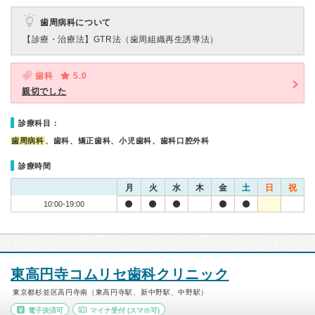
歯周病科について
【診療・治療法】
GTR法（歯周組織再生誘導法）
歯科
5.0
親切でした
診療科目：
歯周病科
、歯科、矯正歯科、小児歯科、歯科口腔外科
診療時間
月
火
水
木
金
土
日
祝
10:00-19:00
東高円寺コムリセ歯科クリニック
東京都杉並区高円寺南（東高円寺駅、新中野駅、中野駅）
電子決済可
マイナ受付
(スマホ可)