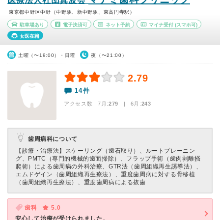
医療法人社団真波会
東京都中野区中野（中野駅、新中野駅、東高円寺駅）
駐車場あり
電子決済可
ネット予約
マイナ受付
(スマホ可)
女医在籍
土曜（〜19:00）・日曜
夜（〜21:00）
2.79
14件
アクセス数 7月:
279
| 6月:
243
歯周病科について
【診療・治療法】
スケーリング（歯石取り）、ルートプレーニン
グ、PMTC（専門的機械的歯面掃除）、フラップ手術（歯肉剥離掻
爬術）による歯周病の外科治療、GTR法（歯周組織再生誘導法）、
エムドゲイン（歯周組織再生療法）、重度歯周病に対する骨移植
（歯周組織再生療法）、重度歯周病による抜歯
歯科
5.0
安心して治療が受けられました。