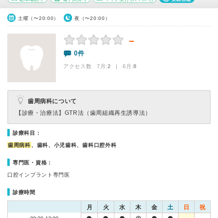
土曜（〜20:00）
夜（〜20:00）
－
0件
アクセス数 7月:
2
| 6月:
8
歯周病科について
【診療・治療法】
GTR法（歯周組織再生誘導法）
診療科目：
歯周病科
、歯科、小児歯科、歯科口腔外科
専門医・資格：
口腔インプラント専門医
診療時間
月
火
水
木
金
土
日
祝