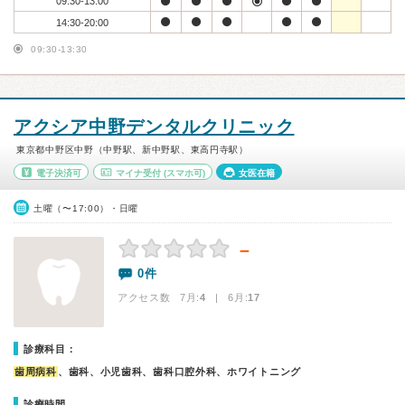
09:30-13:00
14:30-20:00
09:30-13:30
アクシア中野デンタルクリニック
東京都中野区中野（中野駅、新中野駅、東高円寺駅）
電子決済可
マイナ受付
(スマホ可)
女医在籍
土曜（〜17:00）・日曜
－
0件
アクセス数 7月:
4
| 6月:
17
診療科目：
歯周病科
、歯科、小児歯科、歯科口腔外科、ホワイトニング
診療時間