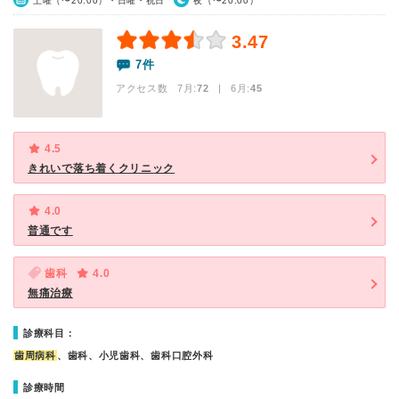
土曜（〜20:00）・日曜・祝日
夜（〜20:00）
3.47
7件
アクセス数 7月:
72
| 6月:
45
4.5
きれいで落ち着くクリニック
4.0
普通です
歯科
4.0
無痛治療
診療科目：
歯周病科
、歯科、小児歯科、歯科口腔外科
診療時間