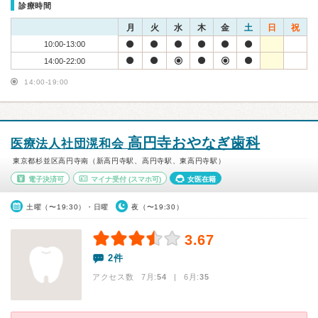
診療時間
月
火
水
木
金
土
日
祝
10:00-13:00
14:00-22:00
14:00-19:00
高円寺おやなぎ歯科
医療法人社団滉和会
東京都杉並区高円寺南（新高円寺駅、高円寺駅、東高円寺駅）
電子決済可
マイナ受付
(スマホ可)
女医在籍
土曜（〜19:30）・日曜
夜（〜19:30）
3.67
2件
アクセス数 7月:
54
| 6月:
35