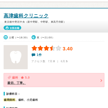
高津歯科クリニック
東京都中野区中央（新中野駅、中野駅、東高円寺駅）
女医在籍
土曜（〜18:30）
夜（〜21:00）
3.40
1件
アクセス数 7月:
8
| 6月:
5
歯科
5.0
親切、丁寧。
診療科目：
歯周病科
、歯科、小児歯科