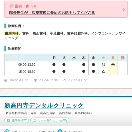
歯科
5.0
院長先生が 治療前後に長めのお話をしてくださる
診療科目：
歯周病科
、歯科、矯正歯科、小児歯科、歯科口腔外科、インプラント、ホワイ
トニング
診療時間
月
火
水
木
金
土
日
祝
09:00-13:30
15:00-18:30
09:00-12:00
09:00-12:30
14:00-17:00
新高円寺デンタルクリニック
東京都杉並区高円寺南（新高円寺駅、高円寺駅、東高円寺駅）
電子決済可
マイナ受付
(スマホ可)