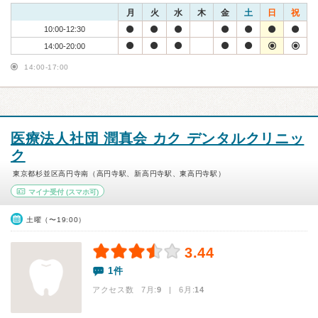
月
火
水
木
金
土
日
祝
10:00-12:30
14:00-20:00
14:00-17:00
医療法人社団 潤真会 カク デンタルクリニッ
ク
東京都杉並区高円寺南（高円寺駅、新高円寺駅、東高円寺駅）
マイナ受付
(スマホ可)
土曜（〜19:00）
3.44
1件
アクセス数 7月:
9
| 6月:
14