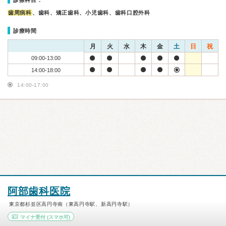
診療科目：
歯周病科
、歯科、矯正歯科、小児歯科、歯科口腔外科
診療時間
月
火
水
木
金
土
日
祝
09:00-13:00
14:00-18:00
14:00-17:00
阿部歯科医院
東京都杉並区高円寺南（東高円寺駅、新高円寺駅）
マイナ受付
(スマホ可)