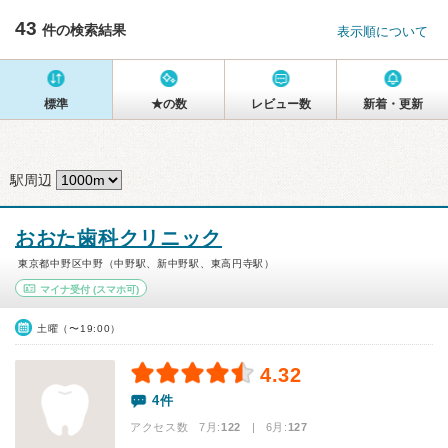
43
件の検索結果
表示順について
標準
★の数
レビュー数
新着・更新
駅周辺
おおた歯科クリニック
東京都中野区中野（中野駅、新中野駅、東高円寺駅）
マイナ受付
(スマホ可)
土曜（〜19:00）
4.32
4件
アクセス数 7月:
122
| 6月:
127