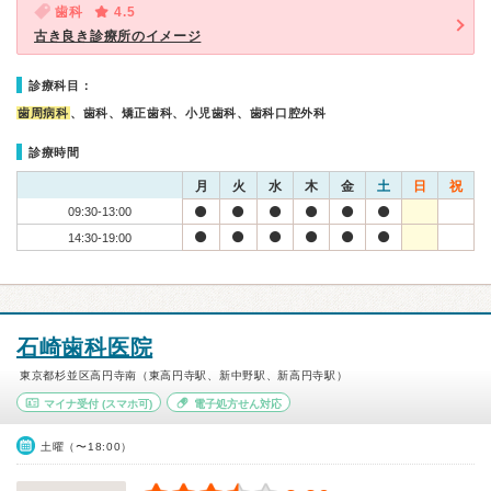
歯科
4.5
古き良き診療所のイメージ
診療科目：
歯周病科
、歯科、矯正歯科、小児歯科、歯科口腔外科
診療時間
月
火
水
木
金
土
日
祝
09:30-13:00
14:30-19:00
石崎歯科医院
東京都杉並区高円寺南（東高円寺駅、新中野駅、新高円寺駅）
マイナ受付
(スマホ可)
電子処方せん対応
土曜（〜18:00）