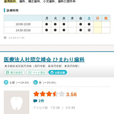
歯周病科
、歯科、矯正歯科、小児歯科、歯科口腔外科
診療時間
月
火
水
木
金
土
日
祝
10:00-13:00
14:30-20:00
14:00-17:00
医療法人社団立靖会 ひまわり歯科
東京都杉並区高円寺南（高円寺駅、新高円寺駅、東高円寺駅）
電子決済可
マイナ受付
女医在籍
土曜（〜18:30）
夜（〜20:00）
3.56
2件
アクセス数 7月:
19
| 6月:
42