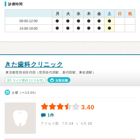
診療時間
月
火
水
木
金
土
日
祝
09:00-12:00
14:00-19:00
きた歯科クリニック
東京都世田谷区代田（世田谷代田駅、新代田駅、東松原駅）
マイナ受付
(スマホ可)
女医在籍
土曜（〜13:00）
3.40
1件
アクセス数 7月:
14
| 6月:
10