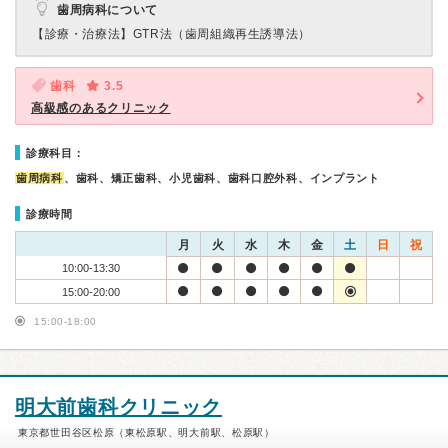
歯周病科について
【診療・治療法】
GTR法（歯周組織再生誘導法）
歯科
3.5
高級感のあるクリニック
診療科目：
歯周病科
、歯科、矯正歯科、小児歯科、歯科口腔外科、インプラント
診療時間
月
火
水
木
金
土
日
祝
10:00-13:30
15:00-20:00
15:00-18:00
明大前歯科クリニック
東京都世田谷区松原（東松原駅、明大前駅、松原駅）