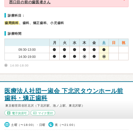
西口目の前の歯医者さん
診療科目：
歯周病科
、歯科、矯正歯科、小児歯科
診療時間
月
火
水
木
金
土
日
祝
09:30-13:00
14:30-19:00
14:00-18:00
医療法人社団一淑会 下北沢タウンホール前
歯科・矯正歯科
東京都世田谷区北沢（下北沢駅、池ノ上駅、東北沢駅）
電子決済可
マイナ受付
土曜（〜18:00）・日曜
夜（〜21:00）