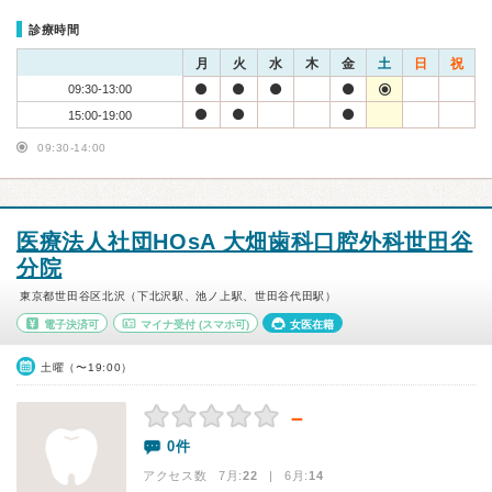
診療時間
月
火
水
木
金
土
日
祝
09:30-13:00
15:00-19:00
09:30-14:00
医療法人社団HOsA 大畑歯科口腔外科世田谷
分院
東京都世田谷区北沢（下北沢駅、池ノ上駅、世田谷代田駅）
電子決済可
マイナ受付
(スマホ可)
女医在籍
土曜（〜19:00）
－
0件
アクセス数 7月:
22
| 6月:
14