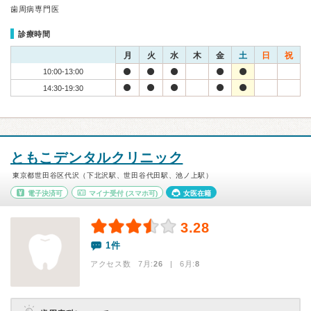
歯周病専門医
診療時間
月
火
水
木
金
土
日
祝
10:00-13:00
14:30-19:30
ともこデンタルクリニック
東京都世田谷区代沢（下北沢駅、世田谷代田駅、池ノ上駅）
電子決済可
マイナ受付
(スマホ可)
女医在籍
3.28
1件
アクセス数 7月:
26
| 6月:
8