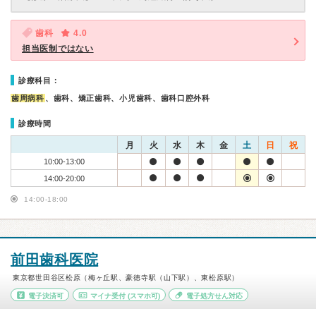
歯科
4.0
担当医制ではない
診療科目：
歯周病科
、歯科、矯正歯科、小児歯科、歯科口腔外科
診療時間
月
火
水
木
金
土
日
祝
10:00-13:00
14:00-20:00
14:00-18:00
前田歯科医院
東京都世田谷区松原（梅ヶ丘駅、豪徳寺駅（山下駅）、東松原駅）
電子決済可
マイナ受付
(スマホ可)
電子処方せん対応