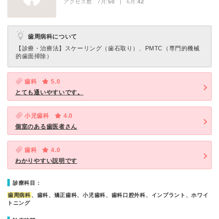
アクセス数 7月:
50
| 6月:
42
歯周病科について
【診療・治療法】
スケーリング（歯石取り）、PMTC（専門的機械
的歯面掃除）
歯科
5.0
とても通いやすいです。
小児歯科
4.0
個室のある歯医者さん
歯科
4.0
わかりやすい説明です
診療科目：
歯周病科
、歯科、矯正歯科、小児歯科、歯科口腔外科、インプラント、ホワイ
トニング