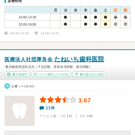
診療時間
月
火
水
木
金
土
日
祝
10:00-13:30
15:00-19:00
09:00-13:00
14:00-18:00
たねいち歯科医院
医療法人社団厚良会
東京都世田谷区北沢（下北沢駅、世田谷代田駅、新代田駅）
電子決済可
マイナ受付
(スマホ可)
電子処方せん対応
土曜（〜18:00）
3.67
13件
アクセス数 7月:
147
| 6月:
148