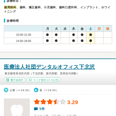
診療科目：
歯周病科
、歯科、矯正歯科、小児歯科、歯科口腔外科、インプラント、ホワイ
トニング
診療時間
月
火
水
木
金
土
日
祝
10:00-12:30
14:00-18:00
医療法人社団デンタルオフィス下北沢
東京都世田谷区代田（下北沢駅、新代田駅、世田谷代田駅）
電子決済可
マイナ受付
(スマホ可)
土曜（〜19:30）
夜（〜19:30）
3.29
5件
アクセス数 7月:
44
| 6月:
26