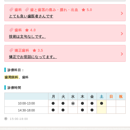
歯科
歯と歯茎の痛み・腫れ・出血
5.0
とても良い歯医者さんです
歯科
4.0
技術は文句なしです。
矯正歯科
3.5
矯正でお世話になってます。
診療科目：
歯周病科
、歯科
診療時間
月
火
水
木
金
土
日
祝
10:00-13:00
14:30-18:00
15:00-18:00