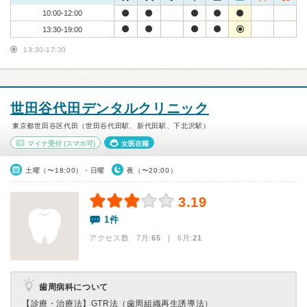
10:00-12:00
13:30-19:00
13:30-17:30
世田谷代田デンタルクリニック
東京都世田谷区代田（世田谷代田駅、新代田駅、下北沢駅）
マイナ受付
(スマホ可)
女医在籍
土曜（〜18:00）・日曜
夜（〜20:00）
3.19
1件
アクセス数 7月:
65
| 6月:
21
歯周病科について
【診療・治療法】
GTR法（歯周組織再生誘導法）