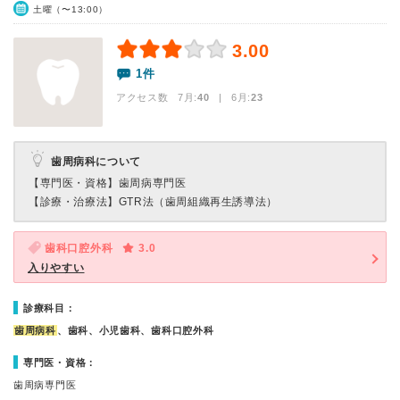
土曜（〜13:00）
3.00
1件
アクセス数 7月:
40
| 6月:
23
歯周病科について
【専門医・資格】
歯周病専門医
【診療・治療法】
GTR法（歯周組織再生誘導法）
歯科口腔外科
3.0
入りやすい
診療科目：
歯周病科
、歯科、小児歯科、歯科口腔外科
専門医・資格：
歯周病専門医