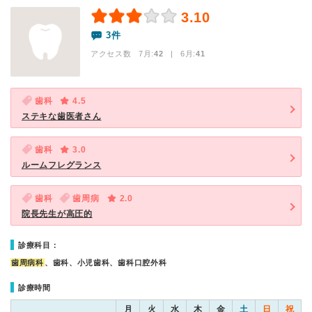
3.10
3件
アクセス数 7月:
42
| 6月:
41
歯科
4.5
ステキな歯医者さん
歯科
3.0
ルームフレグランス
歯科
歯周病
2.0
院長先生が高圧的
診療科目：
歯周病科
、歯科、小児歯科、歯科口腔外科
診療時間
月
火
水
木
金
土
日
祝