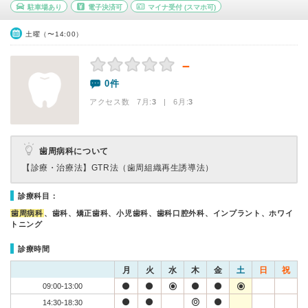
駐車場あり
電子決済可
マイナ受付
(スマホ可)
土曜（〜14:00）
－
0件
アクセス数 7月:
3
| 6月:
3
歯周病科について
【診療・治療法】
GTR法（歯周組織再生誘導法）
診療科目：
歯周病科
、歯科、矯正歯科、小児歯科、歯科口腔外科、インプラント、ホワイ
トニング
診療時間
月
火
水
木
金
土
日
祝
09:00-13:00
14:30-18:30