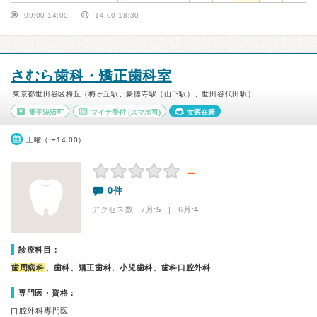
09:00-14:00
14:00-18:30
さむら歯科・矯正歯科室
東京都世田谷区梅丘（梅ヶ丘駅、豪徳寺駅（山下駅）、世田谷代田駅）
電子決済可
マイナ受付
(スマホ可)
女医在籍
土曜（〜14:00）
－
0件
アクセス数 7月:
5
| 6月:
4
診療科目：
歯周病科
、歯科、矯正歯科、小児歯科、歯科口腔外科
専門医・資格：
口腔外科専門医