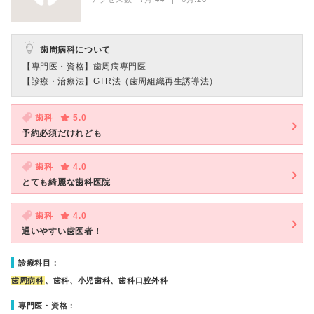
歯周病科について
【専門医・資格】
歯周病専門医
【診療・治療法】
GTR法（歯周組織再生誘導法）
歯科
5.0
予約必須だけれども
歯科
4.0
とても綺麗な歯科医院
歯科
4.0
通いやすい歯医者！
診療科目：
歯周病科
、歯科、小児歯科、歯科口腔外科
専門医・資格：