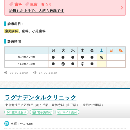
歯科
虫歯
5.0
治療もお上手で、人柄も抜群です
診療科目：
歯周病科
、歯科、小児歯科
診療時間
月
火
水
木
金
土
日
祝
09:30-12:30
14:00-19:00
09:30-13:00
14:00-18:30
ラグナデンタルクリニック
東京都世田谷区梅丘（梅ヶ丘駅、豪徳寺駅（山下駅）、世田谷代田駅）
駐車場あり
電子決済可
マイナ受付
土曜（〜17:30）