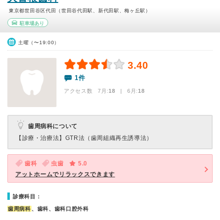
東京都世田谷区代田（世田谷代田駅、新代田駅、梅ヶ丘駅）
駐車場あり
土曜（〜19:00）
3.40
1件
アクセス数 7月:
18
| 6月:
18
歯周病科について
【診療・治療法】
GTR法（歯周組織再生誘導法）
歯科
虫歯
5.0
アットホームでリラックスできます
診療科目：
歯周病科
、歯科、歯科口腔外科