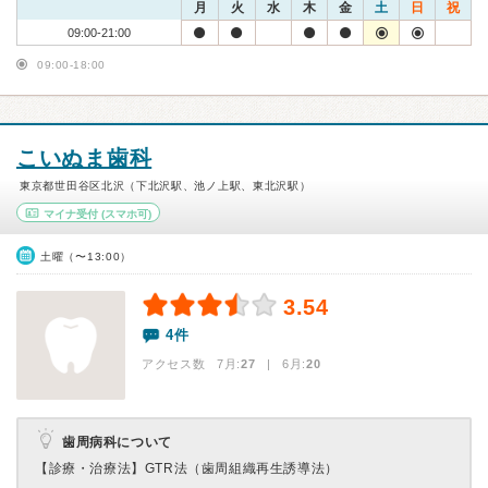
月
火
水
木
金
土
日
祝
09:00-21:00
09:00-18:00
こいぬま歯科
東京都世田谷区北沢（下北沢駅、池ノ上駅、東北沢駅）
マイナ受付
(スマホ可)
土曜（〜13:00）
3.54
4件
アクセス数 7月:
27
| 6月:
20
歯周病科について
【診療・治療法】
GTR法（歯周組織再生誘導法）