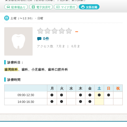
駐車場あり
電子決済可
マイナ受付
女医在籍
土曜（〜12:30）・日曜
－
0件
アクセス数 7月:
2
| 6月:
2
診療科目：
歯周病科
、歯科、小児歯科、歯科口腔外科
診療時間
月
火
水
木
金
土
日
祝
09:00-12:30
14:00-16:30