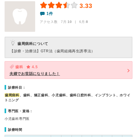
3.33
1件
アクセス数 7月:
10
| 6月:
8
歯周病科について
【診療・治療法】
GTR法（歯周組織再生誘導法）
歯科
4.5
夫婦でお世話になりました！
診療科目：
歯周病科
、歯科、矯正歯科、小児歯科、歯科口腔外科、インプラント、ホワイ
トニング
専門医・資格：
小児歯科専門医
診療時間