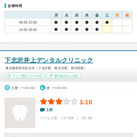
診療時間
月
火
水
木
金
土
日
祝
09:30-13:00
14:30-18:30
下北沢井上デンタルクリニック
東京都世田谷区北沢（下北沢駅、東北沢駅、新代田駅）
マイナ受付
(スマホ可)
電子処方せん対応
土曜（〜18:00）
夜（〜20:00）
3.10
1件
アクセス数 7月:
210
| 6月:
36