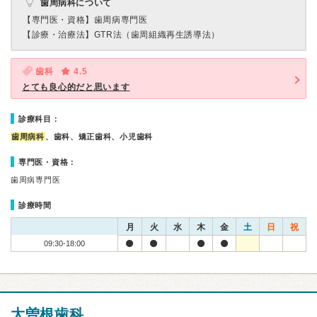
歯周病科について
【専門医・資格】
歯周病専門医
【診療・治療法】
GTR法（歯周組織再生誘導法）
歯科
4.5
とても良心的だと思います
診療科目：
歯周病科
、歯科、矯正歯科、小児歯科
専門医・資格：
歯周病専門医
診療時間
月
火
水
木
金
土
日
祝
09:30-18:00
大曽根歯科