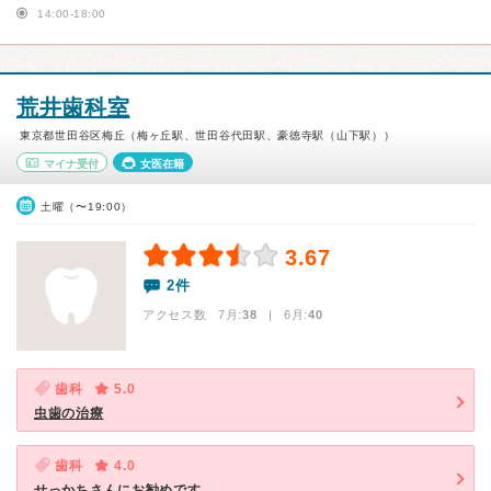
14:00-18:00
荒井歯科室
東京都世田谷区梅丘（梅ヶ丘駅、世田谷代田駅、豪徳寺駅（山下駅））
マイナ受付
女医在籍
土曜（〜19:00）
3.67
2件
アクセス数 7月:
38
| 6月:
40
歯科
5.0
虫歯の治療
歯科
4.0
せっかちさんにお勧めです