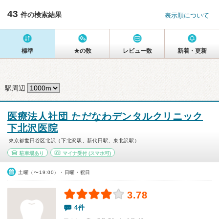
43
件の検索結果
表示順について
標準
★の数
レビュー数
新着・更新
駅周辺
医療法人社団 ただなわデンタルクリニック
下北沢医院
東京都世田谷区北沢（下北沢駅、新代田駅、東北沢駅）
駐車場あり
マイナ受付
(スマホ可)
土曜（〜19:00）・日曜・祝日
3.78
4件