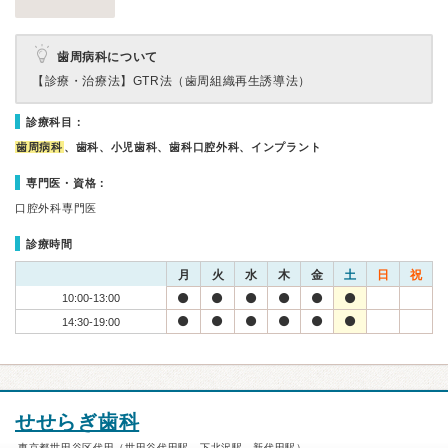
歯周病科について
【診療・治療法】
GTR法（歯周組織再生誘導法）
診療科目：
歯周病科
、歯科、小児歯科、歯科口腔外科、インプラント
専門医・資格：
口腔外科専門医
診療時間
月
火
水
木
金
土
日
祝
10:00-13:00
14:30-19:00
せせらぎ歯科
東京都世田谷区代田（世田谷代田駅、下北沢駅、新代田駅）