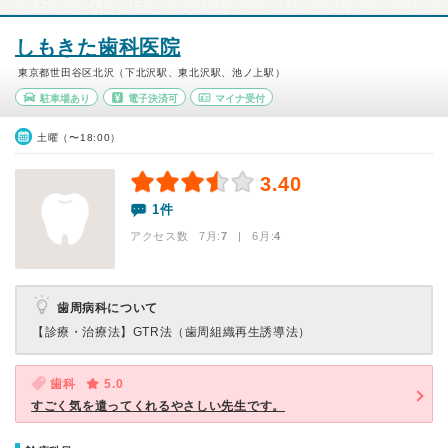
しもきた歯科医院
東京都世田谷区北沢（下北沢駅、東北沢駅、池ノ上駅）
駐車場あり
電子決済可
マイナ受付
土曜（〜18:00）
3.40
1件
アクセス数 7月:
7
| 6月:
4
歯周病科について
【診療・治療法】
GTR法（歯周組織再生誘導法）
歯科
5.0
すごく気を遣ってくれるやさしい先生です。