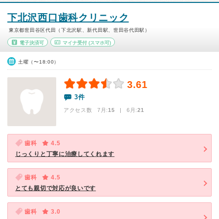
下北沢西口歯科クリニック
東京都世田谷区代田（下北沢駅、新代田駅、世田谷代田駅）
電子決済可
マイナ受付
(スマホ可)
土曜（〜18:00）
3.61
3件
アクセス数 7月:
15
| 6月:
21
歯科
4.5
じっくりと丁寧に治療してくれます
歯科
4.5
とても親切で対応が良いです
歯科
3.0