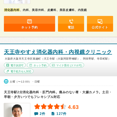
消化器内科
、内科、美容外科、皮膚科、美容皮膚科、内視鏡
ネット予約
電話
公式サイト
天王寺やすえ消化器内科・内視鏡クリニック
大阪府大阪市天王寺区堀越町（天王寺駅（大阪阿部野橋駅）、阿倍野駅、寺田町駅）
電子決済可
ネット予約
マイナ受付
(スマホ可)
電子処方せん対応
土曜（〜12:00）・日曜
天王寺駅2分消化器内科・肛門内科。痛みのない胃・大腸カメラ。土日・
早朝・夕方いつでもフレキシブル対応
4.63
2件
127件