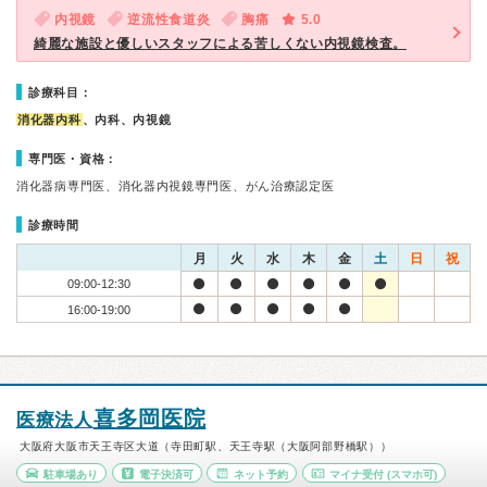
内視鏡
逆流性食道炎
胸痛
5.0
綺麗な施設と優しいスタッフによる苦しくない内視鏡検査。
診療科目：
消化器内科
、内科、内視鏡
専門医・資格：
消化器病専門医、消化器内視鏡専門医、がん治療認定医
診療時間
月
火
水
木
金
土
日
祝
09:00-12:30
16:00-19:00
喜多岡医院
医療法人
大阪府大阪市天王寺区大道（寺田町駅、天王寺駅（大阪阿部野橋駅））
駐車場あり
電子決済可
ネット予約
マイナ受付
(スマホ可)