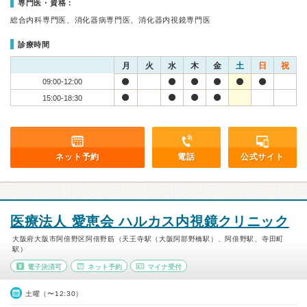
専門医・資格：
総合内科専門医、消化器病専門医、消化器内視鏡専門医
診療時間
月
火
水
木
金
土
日
祝
09:00-12:00
15:00-18:30
ネット予約
電話
公式サイト
医療法人 愛恵会 ハルカス内視鏡クリニック
大阪府大阪市阿倍野区阿倍野筋（天王寺駅（大阪阿部野橋駅）、阿倍野駅、寺田町
駅）
電子決済可
ネット予約
マイナ受付
土曜（〜12:30）