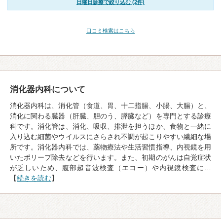
日曜日診療で絞り込む (2件)
口コミ検索はこちら
消化器内科について
消化器内科は、消化管（食道、胃、十二指腸、小腸、大腸）と、
消化に関わる臓器（肝臓、胆のう、膵臓など）を専門とする診療
科です。消化管は、消化、吸収、排泄を担うほか、食物と一緒に
入り込む細菌やウイルスにさらされ不調が起こりやすい繊細な場
所です。消化器内科では、薬物療法や生活習慣指導、内視鏡を用
いたポリープ除去などを行います。また、初期のがんは自覚症状
が乏しいため、腹部超音波検査（エコー）や内視鏡検査に…
【
続きを読む
】