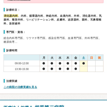
診療科目：
消化器内科
、内科、循環器内科、神経内科、血液内科、外科、消化器外科、乳
腺科、整形外科、リハビリテーション科、皮膚科、泌尿器科、眼科、耳鼻咽喉
科、放射線科
専門医・資格：
総合内科専門医、リウマチ専門医、感染症専門医、血液専門医、外科専門医、
糖尿病専…
診療時間
月
火
水
木
金
土
日
祝
09:00-12:00
13:30-15:30
治療実績
この病院の治療実績を見る