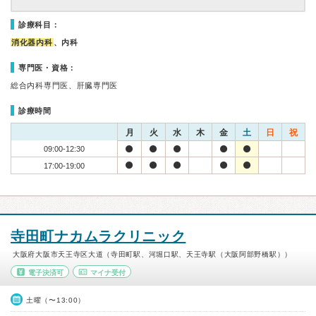
診療科目：
消化器内科
、内科
専門医・資格：
総合内科専門医、肝臓専門医
診療時間
月
火
水
木
金
土
日
祝
09:00-12:30
17:00-19:00
寺田町ナカムラクリニック
大阪府大阪市天王寺区大道（寺田町駅、河堀口駅、天王寺駅（大阪阿部野橋駅））
電子決済可
マイナ受付
土曜（〜13:00）