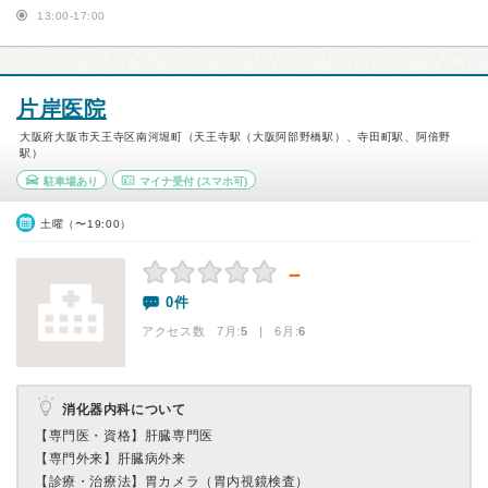
13:00-17:00
片岸医院
大阪府大阪市天王寺区南河堀町（天王寺駅（大阪阿部野橋駅）、寺田町駅、阿倍野
駅）
駐車場あり
マイナ受付
(スマホ可)
土曜（〜19:00）
－
0件
アクセス数 7月:
5
| 6月:
6
消化器内科について
【専門医・資格】
肝臓専門医
【専門外来】
肝臓病外来
【診療・治療法】
胃カメラ（胃内視鏡検査）