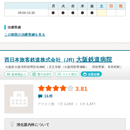
月
火
水
木
金
土
日
祝
09:00-10:30
治療実績
この病院の治療実績を見る
大阪鉄道病院
西日本旅客鉄道株式会社（JR)
大阪府大阪市阿倍野区松崎町（天王寺駅（大阪阿部野橋駅）、阿倍野駅、寺田町駅）
駐車場あり
電子決済可
マイナ受付
女医在籍
3.81
16件
アクセス数 7月:
1,193
| 6月:
1,477
消化器内科について