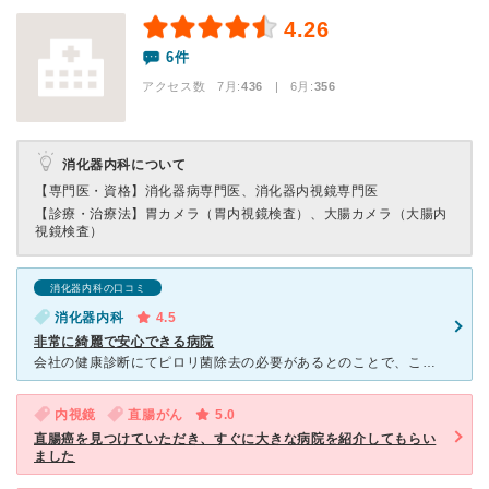
4.26
6件
アクセス数 7月:
436
| 6月:
356
消化器内科について
【専門医・資格】
消化器病専門医、消化器内視鏡専門医
【診療・治療法】
胃カメラ（胃内視鏡検査）、大腸カメラ（大腸内
視鏡検査）
消化器内科の口コミ
消化器内科
4.5
非常に綺麗で安心できる病院
会社の健康診断にてピロリ菌除去の必要があるとのことで、こちらの病院を受診しました。人生で初めての胃カメラのため不安である旨を伝えたところ、麻酔を勧めていただき、全く痛みを伴うことなく検査を終えることが
内視鏡
直腸がん
5.0
直腸癌を見つけていただき、すぐに大きな病院を紹介してもらい
ました