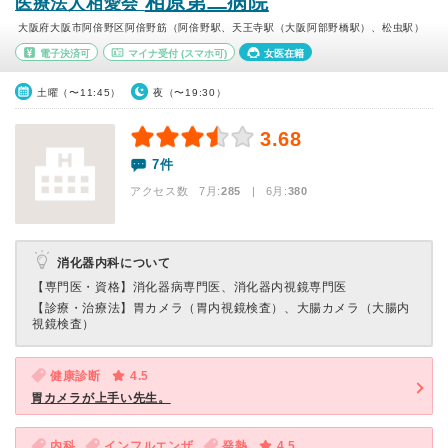
相原第二病院
医療法人相愛会
大阪府大阪市阿倍野区阿倍野筋（阿倍野駅、天王寺駅（大阪阿部野橋駅）、松虫駅）
電子決済可
マイナ受付
(スマホ可)
女医在籍
土曜（〜11:45）
夜（〜19:30）
3.68
7件
アクセス数 7月:
285
| 6月:
380
消化器内科について
【専門医・資格】
消化器病専門医、消化器内視鏡専門医
【診療・治療法】
胃カメラ（胃内視鏡検査）、大腸カメラ（大腸内
視鏡検査）
健康診断
4.5
胃カメラが上手い先生。
内科
インフルエンザ
発熱
4.5