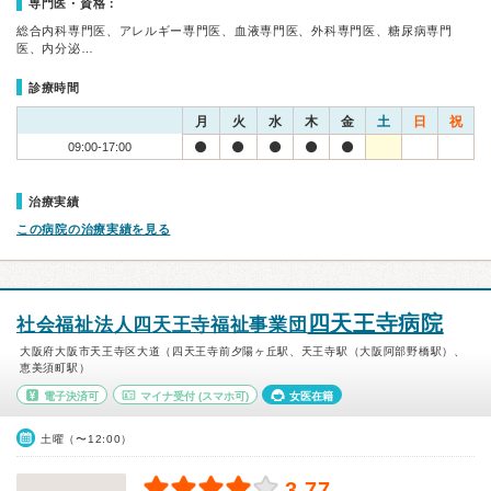
専門医・資格：
総合内科専門医、アレルギー専門医、血液専門医、外科専門医、糖尿病専門
医、内分泌…
診療時間
月
火
水
木
金
土
日
祝
09:00-17:00
治療実績
この病院の治療実績を見る
四天王寺病院
社会福祉法人四天王寺福祉事業団
大阪府大阪市天王寺区大道（四天王寺前夕陽ヶ丘駅、天王寺駅（大阪阿部野橋駅）、
恵美須町駅）
電子決済可
マイナ受付
(スマホ可)
女医在籍
土曜（〜12:00）
3.77