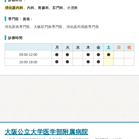
診療科目：
消化器内科
、内科、胃腸科、肛門科、小児科
専門医・資格：
消化器病専門医、大腸肛門病専門医、消化器内視鏡専門医
診療時間
月
火
水
木
金
土
日
祝
09:00-12:00
16:00-18:00
大阪公立大学医学部附属病院