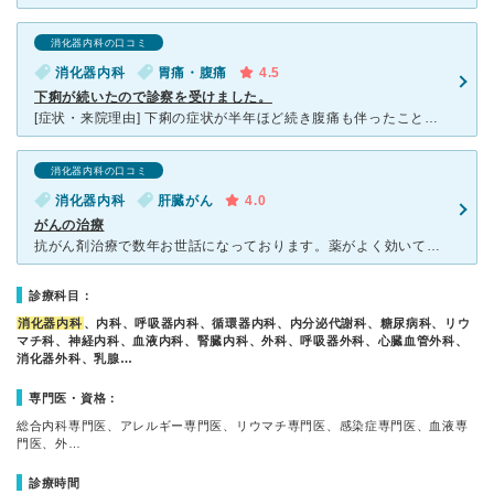
消化器内科の口コミ
消化器内科
胃痛・腹痛
4.5
下痢が続いたので診察を受けました。
[症状・来院理由] 下痢の症状が半年ほど続き腹痛も伴ったことから近くの病院で診察を受けて、こちらの病院を紹介してもらいました。病名は伏せますが難病との診断を受けましたので入院することになりました。入
消化器内科の口コミ
消化器内科
肝臓がん
4.0
がんの治療
抗がん剤治療で数年お世話になっております。薬がよく効いて回復傾向にあります。信頼出来るドクターと出会えて良かったと思っています。入院中も看護師さんは優しくて心配り気遣いが素晴らしいです。完治するまでし
診療科目：
消化器内科
、内科、呼吸器内科、循環器内科、内分泌代謝科、糖尿病科、リウ
マチ科、神経内科、血液内科、腎臓内科、外科、呼吸器外科、心臓血管外科、
消化器外科、乳腺…
専門医・資格：
総合内科専門医、アレルギー専門医、リウマチ専門医、感染症専門医、血液専
門医、外…
診療時間