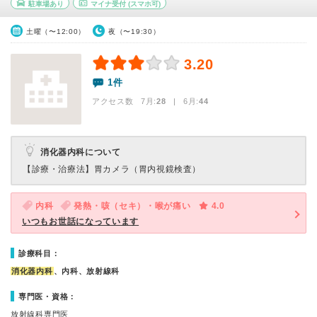
駐車場あり
マイナ受付
(スマホ可)
土曜（〜12:00）
夜（〜19:30）
3.20
1件
アクセス数 7月:
28
| 6月:
44
消化器内科について
【診療・治療法】
胃カメラ（胃内視鏡検査）
内科
発熱・咳（セキ）・喉が痛い
4.0
いつもお世話になっています
診療科目：
消化器内科
、内科、放射線科
専門医・資格：
放射線科専門医