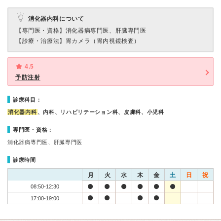
消化器内科について
【専門医・資格】
消化器病専門医、肝臓専門医
【診療・治療法】
胃カメラ（胃内視鏡検査）
4.5
予防注射
診療科目：
消化器内科
、内科、リハビリテーション科、皮膚科、小児科
専門医・資格：
消化器病専門医、肝臓専門医
診療時間
月
火
水
木
金
土
日
祝
08:50-12:30
17:00-19:00