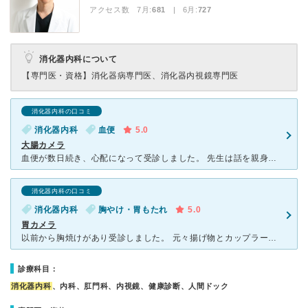
アクセス数 7月:
681
| 6月:
727
消化器内科について
【専門医・資格】
消化器病専門医、消化器内視鏡専門医
消化器内科の口コミ
消化器内科
血便
5.0
大腸カメラ
血便が数日続き、心配になって受診しました。 先生は話を親身に聞いてくださり、人生で初めての大腸カメラを受けることになりました。 検査の準備の説明を看護師さんが、初めての私にもわかりやすく親切に教え
消化器内科の口コミ
消化器内科
胸やけ・胃もたれ
5.0
胃カメラ
以前から胸焼けがあり受診しました。 元々揚げ物とカップラーメンが好きで、そのせいかなとは思いつつ、病気だったらどうしようとなかなか胃カメラを受けずにいました。 実際に胃カメラをしてみて、鎮静剤のお
診療科目：
消化器内科
、内科、肛門科、内視鏡、健康診断、人間ドック