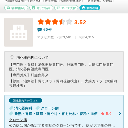
大阪府大阪市阿倍野区旭町（天王寺駅（大阪阿部野橋駅）、阿倍野駅、今池駅）
駐車場あり
電子決済可
マイナ受付
女医在籍
3.52
60件
アクセス数 7月:
3,581
| 6月:
4,315
消化器内科について
【専門医・資格】
消化器病専門医、肝臓専門医、大腸肛門病専門
医、消化器内視鏡専門医
【専門外来】
肝臓病外来
【診療・治療法】
胃カメラ（胃内視鏡検査）、大腸カメラ（大腸内
視鏡検査）
消化器内科の口コミ
消化器内科
クローン病
発熱・胃痛・腹痛・胸やけ・胃もたれ・便秘・血便
5.0
クローン病
私の妹は国が指定する難病のクローン病です。 妹が大学生の時にこの病気を発症し、それから何年もお世話になっています。 妹は主に小腸に潰瘍ができ、一番ひどい時小腸の一部切除になりましたが適切な対応のお