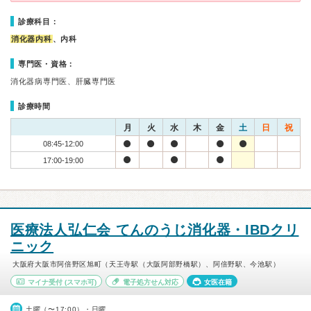
診療科目：
消化器内科
、内科
専門医・資格：
消化器病専門医、肝臓専門医
診療時間
月
火
水
木
金
土
日
祝
08:45-12:00
17:00-19:00
医療法人弘仁会 てんのうじ消化器・IBDクリ
ニック
大阪府大阪市阿倍野区旭町（天王寺駅（大阪阿部野橋駅）、阿倍野駅、今池駅）
マイナ受付
(スマホ可)
電子処方せん対応
女医在籍
土曜（〜17:00）・日曜