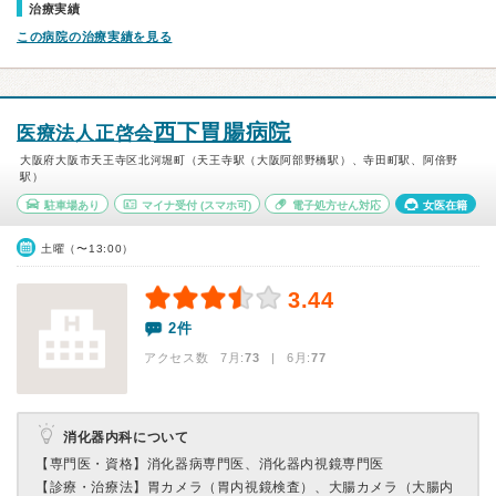
治療実績
この病院の治療実績を見る
西下胃腸病院
医療法人正啓会
大阪府大阪市天王寺区北河堀町（天王寺駅（大阪阿部野橋駅）、寺田町駅、阿倍野
駅）
駐車場あり
マイナ受付
(スマホ可)
電子処方せん対応
女医在籍
土曜（〜13:00）
3.44
2件
アクセス数 7月:
73
| 6月:
77
消化器内科について
【専門医・資格】
消化器病専門医、消化器内視鏡専門医
【診療・治療法】
胃カメラ（胃内視鏡検査）、大腸カメラ（大腸内