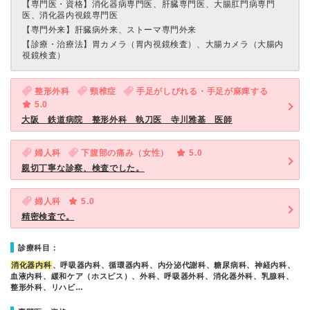
【専門医・資格】
消化器病専門医、肝臓専門医、大腸肛門病専門
医、消化器内視鏡専門医
【専門外来】
肝臓病外来、ストーマ専門外来
【診療・治療法】
胃カメラ（胃内視鏡検査）、大腸カメラ（大腸内
視鏡検査）
整形外科
頸椎症
手足がしびれる・手足が麻痺する
5.0
大阪 鉄道病院 整形外科 執刀医 寺川雅基 医師
婦人科
下腹部の痛み（女性）
5.0
親切丁寧な診察、検査でした。
婦人科
5.0
精密検査で。
診療科目：
消化器内科
、呼吸器内科、循環器内科、内分泌代謝科、糖尿病科、神経内科、
血液内科、緩和ケア（ホスピス）、外科、呼吸器外科、消化器外科、乳腺科、
整形外科、リハビ…