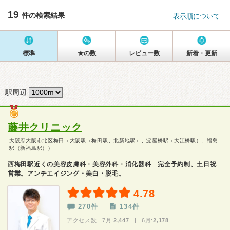
19
件の検索結果
表示順について
標準
★の数
レビュー数
新着・更新
駅周辺
藤井クリニック
大阪府大阪市北区梅田（大阪駅（梅田駅、北新地駅）、淀屋橋駅（大江橋駅）、福島
駅（新福島駅））
西梅田駅近くの美容皮膚科・美容外科・消化器科 完全予約制、土日祝
営業。アンチエイジング・美白・脱毛。
4.78
270件
134件
アクセス数 7月:
2,447
| 6月:
2,178