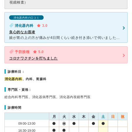
視鏡検査）
消化器内科の口コミ
消化器内科
3.0
良心的なお医者
娘が胃の上の方が痛みが4日間くらい続き付き添いで伺いました。症状を細かく説明しましたがそれだけでは判断がつかないとのことと、恐らく職場でのストレスではないでしょうかとのお話しでした。処方する薬を、服用
予防接種
5.0
コロナワクチンを打ちました
診療科目：
消化器内科
、内科、胃腸科
専門医・資格：
総合内科専門医、消化器病専門医、消化器内視鏡専門医
診療時間
月
火
水
木
金
土
日
祝
09:00-13:00
16:30-19:00