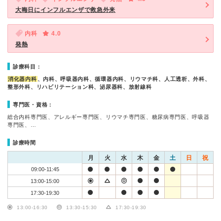
大晦日にインフルエンザで救急外来
内科
4.0
発熱
診療科目：
消化器内科
、内科、呼吸器内科、循環器内科、リウマチ科、人工透析、外科、
整形外科、リハビリテーション科、泌尿器科、放射線科
専門医・資格：
総合内科専門医、アレルギー専門医、リウマチ専門医、糖尿病専門医、呼吸器
専門医、…
診療時間
月
火
水
木
金
土
日
祝
09:00-11:45
13:00-15:00
17:30-19:30
13:00-16:30
13:30-15:30
17:30-19:30