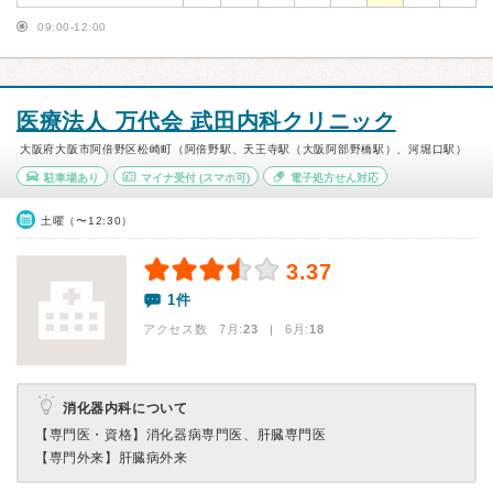
09:00-12:00
医療法人 万代会 武田内科クリニック
大阪府大阪市阿倍野区松崎町（阿倍野駅、天王寺駅（大阪阿部野橋駅）、河堀口駅）
駐車場あり
マイナ受付
(スマホ可)
電子処方せん対応
土曜（〜12:30）
3.37
1件
アクセス数 7月:
23
| 6月:
18
消化器内科について
【専門医・資格】
消化器病専門医、肝臓専門医
【専門外来】
肝臓病外来