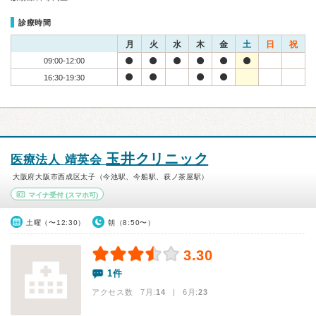
診療時間
月
火
水
木
金
土
日
祝
09:00-12:00
16:30-19:30
玉井クリニック
医療法人 靖英会
大阪府大阪市西成区太子（今池駅、今船駅、萩ノ茶屋駅）
マイナ受付
(スマホ可)
土曜（〜12:30）
朝（8:50〜）
3.30
1件
アクセス数 7月:
14
| 6月:
23