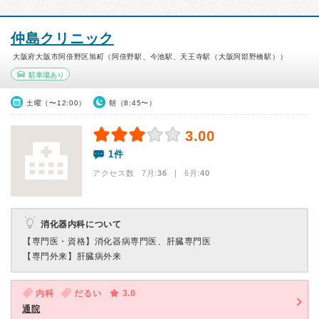
仲島クリニック
大阪府大阪市阿倍野区旭町（阿倍野駅、今池駅、天王寺駅（大阪阿部野橋駅））
駐車場あり
土曜（〜12:00）
朝（8:45〜）
3.00
1件
アクセス数 7月:
36
| 6月:
40
消化器内科について
【専門医・資格】
消化器病専門医、肝臓専門医
【専門外来】
肝臓病外来
内科
だるい
3.0
通院