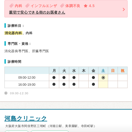
内科
インフルエンザ
体調不良
4.5
親切で安心できる街のお医者さん
診療科目：
消化器内科
、内科
専門医・資格：
消化器病専門医、肝臓専門医
診療時間
月
火
水
木
金
土
日
祝
09:00-12:00
16:00-19:00
09:00-12:30
河島クリニック
大阪府大阪市阿倍野区三明町（河堀口駅、美章園駅、寺田町駅）