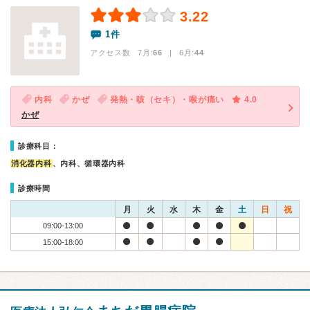
3.22
1件
アクセス数 7月:
66
| 6月:
44
内科
かぜ
発熱・咳（セキ）・喉が痛い
4.0
かぜ
診療科目：
消化器内科
、内科、循環器内科
診療時間
月
火
水
木
金
土
日
祝
09:00-13:00
15:00-18:00