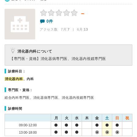
－
0件
アクセス数 7月:
7
| 6月:
13
消化器内科について
【専門医・資格】
消化器病専門医、消化器内視鏡専門医
診療科目：
消化器内科
、内科
専門医・資格：
総合内科専門医、消化器病専門医、消化器内視鏡専門医
診療時間
月
火
水
木
金
土
日
祝
09:00-12:00
13:00-18:00