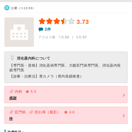
土曜（〜12:00）
3.73
2件
アクセス数 7月:
52
| 6月:
57
消化器内科について
【専門医・資格】
消化器病専門医、大腸肛門病専門医、消化器内視
鏡専門医
【診療・治療法】
胃カメラ（胃内視鏡検査）
内科
5.0
感謝
肛門科
切れ痔（裂肛）
4.0
痔