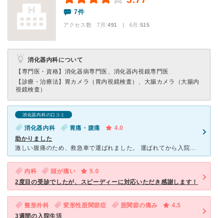
7件
アクセス数 7月:
491
| 6月:
515
消化器内科について
【専門医・資格】
消化器病専門医、消化器内視鏡専門医
【診療・治療法】
胃カメラ（胃内視鏡検査）、大腸カメラ（大腸内
視鏡検査）
消化器内科の口コミ
消化器内科
胃痛・腹痛
4.0
助かりました
激しい腹痛のため、救急車で運ばれました。 運ばれてから入院まで、担当の先生が細かく診察してくれました。翌日には家族と私に丁寧に症状の説明をしてくれました。入院中も回診の時には、症状の回復程度について
内科
頭が痛い
5.0
2度目の受診でしたが、スピーディーに対応いただき感謝します！
整形外科
変形性股関節症
股関節の痛み
4.5
3週間の入院生活