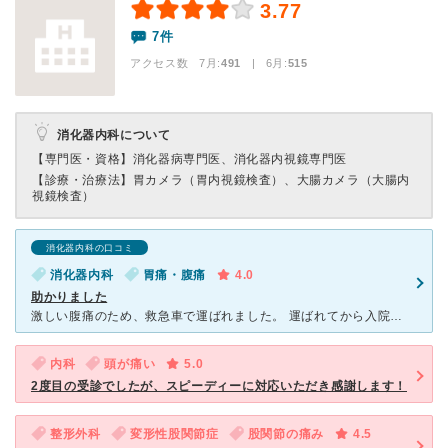
3.77
7件
アクセス数 7月:
491
| 6月:
515
消化器内科について
【専門医・資格】
消化器病専門医、消化器内視鏡専門医
【診療・治療法】
胃カメラ（胃内視鏡検査）、大腸カメラ（大腸内
視鏡検査）
消化器内科の口コミ
消化器内科
胃痛・腹痛
4.0
助かりました
激しい腹痛のため、救急車で運ばれました。 運ばれてから入院まで、担当の先生が細かく診察してくれました。翌日には家族と私に丁寧に症状の説明をしてくれました。入院中も回診の時には、症状の回復程度について
内科
頭が痛い
5.0
2度目の受診でしたが、スピーディーに対応いただき感謝します！
整形外科
変形性股関節症
股関節の痛み
4.5