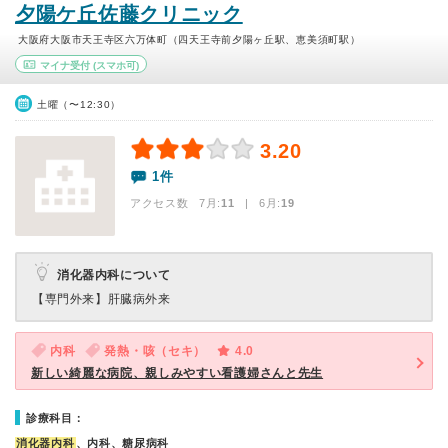
夕陽ケ丘佐藤クリニック
大阪府大阪市天王寺区六万体町（四天王寺前夕陽ヶ丘駅、恵美須町駅）
マイナ受付
(スマホ可)
土曜（〜12:30）
3.20
1件
アクセス数 7月:
11
| 6月:
19
消化器内科について
【専門外来】
肝臓病外来
内科
発熱・咳（セキ）
4.0
新しい綺麗な病院、親しみやすい看護婦さんと先生
診療科目：
消化器内科
、内科、糖尿病科