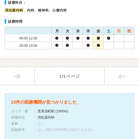
診療科目：
消化器内科
、内科、精神科、心療内科
診療時間
月
火
水
木
金
土
日
祝
09:00-12:30
16:00-19:00
«前
1/1ページ
次»
13件の医療機関が見つかりました
エリア・駅
恵美須町駅 (1000m)
診療科目
消化器内科
名称
なし
詳細条件
なし (曜日や時間帯を指定できます)