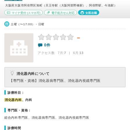
大阪府大阪市阿倍野区旭町（天王寺駅（大阪阿部野橋駅）、阿倍野駅、今池駅）
マイナ受付
(スマホ可)
電子処方せん対応
女医在籍
土曜（〜17:00）・日曜
－
0件
アクセス数 7月:
7
| 6月:
13
消化器内科について
【専門医・資格】
消化器病専門医、消化器内視鏡専門医
診療科目：
消化器内科
、内科
専門医・資格：
総合内科専門医、消化器病専門医、消化器内視鏡専門医
診療時間