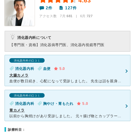
4.63
2件
127件
アクセス数 7月:
681
| 6月:
727
消化器内科について
【専門医・資格】
消化器病専門医、消化器内視鏡専門医
消化器内科の口コミ
消化器内科
血便
5.0
大腸カメラ
血便が数日続き、心配になって受診しました。 先生は話を親身に聞いてくださり、人生で初めての大腸カメラを受けることになりました。 検査の準備の説明を看護師さんが、初めての私にもわかりやすく親切に教え
消化器内科の口コミ
消化器内科
胸やけ・胃もたれ
5.0
胃カメラ
以前から胸焼けがあり受診しました。 元々揚げ物とカップラーメンが好きで、そのせいかなとは思いつつ、病気だったらどうしようとなかなか胃カメラを受けずにいました。 実際に胃カメラをしてみて、鎮静剤のお
診療科目：