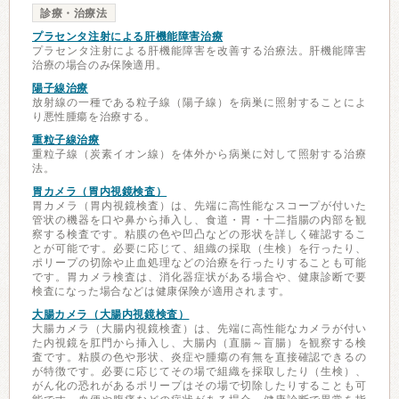
診療・治療法
プラセンタ注射による肝機能障害治療
プラセンタ注射による肝機能障害を改善する治療法。肝機能障害
治療の場合のみ保険適用。
陽子線治療
放射線の一種である粒子線（陽子線）を病巣に照射することによ
り悪性腫瘍を治療する。
重粒子線治療
重粒子線（炭素イオン線）を体外から病巣に対して照射する治療
法。
胃カメラ（胃内視鏡検査）
胃カメラ（胃内視鏡検査）は、先端に高性能なスコープが付いた
管状の機器を口や鼻から挿入し、食道・胃・十二指腸の内部を観
察する検査です。粘膜の色や凹凸などの形状を詳しく確認するこ
とが可能です。必要に応じて、組織の採取（生検）を行ったり、
ポリープの切除や止血処理などの治療を行ったりすることも可能
です。胃カメラ検査は、消化器症状がある場合や、健康診断で要
検査になった場合などは健康保険が適用されます。
大腸カメラ（大腸内視鏡検査）
大腸カメラ（大腸内視鏡検査）は、先端に高性能なカメラが付い
た内視鏡を肛門から挿入し、大腸内（直腸～盲腸）を観察する検
査です。粘膜の色や形状、炎症や腫瘍の有無を直接確認できるの
が特徴です。必要に応じてその場で組織を採取したり（生検）、
がん化の恐れがあるポリープはその場で切除したりすることも可