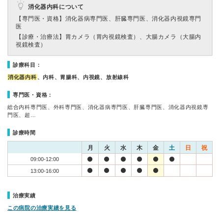
消化器内科について
【専門医・資格】
消化器病専門医、肝臓専門医、消化器内視鏡専門
医
【診療・治療法】
胃カメラ（胃内視鏡検査）、大腸カメラ（大腸内
視鏡検査）
診療科目：
消化器内科
、内科、胃腸科、内視鏡、放射線科
専門医・資格：
総合内科専門医、外科専門医、消化器病専門医、肝臓専門医、消化器内視鏡専
門医、超…
診療時間
月
火
水
木
金
土
日
祝
09:00-12:00
13:00-16:00
治療実績
この病院の治療実績を見る