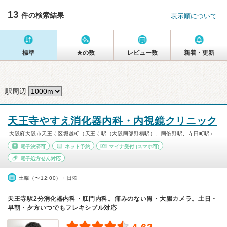
13
件の検索結果
表示順について
標準
★の数
レビュー数
新着・更新
駅周辺
天王寺やすえ消化器内科・内視鏡クリニック
大阪府大阪市天王寺区堀越町（天王寺駅（大阪阿部野橋駅）、阿倍野駅、寺田町駅）
電子決済可
ネット予約
マイナ受付
(スマホ可)
電子処方せん対応
土曜（〜12:00）・日曜
天王寺駅2分消化器内科・肛門内科。痛みのない胃・大腸カメラ。土日・
早朝・夕方いつでもフレキシブル対応