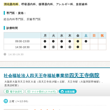
消化器内科
、呼吸器内科、循環器内科、アレルギー科、放射線科
専門医・資格：
総合内科専門医、肝臓専門医
診療時間
月
火
水
木
金
土
日
祝
09:00-13:00
14:30-18:30
14:30-19:30
四天王寺病院
社会福祉法人四天王寺福祉事業団
大阪府大阪市天王寺区大道（四天王寺前夕陽ヶ丘駅、天王寺駅（大阪阿部野橋駅）、
恵美須町駅）
電子決済可
マイナ受付
(スマホ可)
女医在籍
土曜（〜12:00）