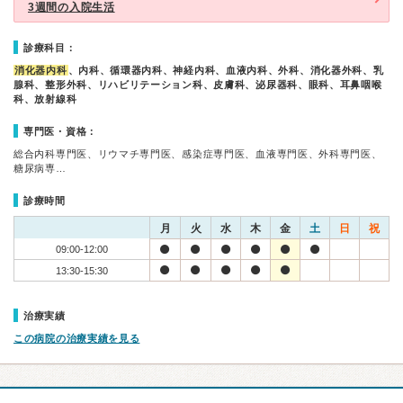
3週間の入院生活
診療科目：
消化器内科
、内科、循環器内科、神経内科、血液内科、外科、消化器外科、乳
腺科、整形外科、リハビリテーション科、皮膚科、泌尿器科、眼科、耳鼻咽喉
科、放射線科
専門医・資格：
総合内科専門医、リウマチ専門医、感染症専門医、血液専門医、外科専門医、
糖尿病専…
診療時間
月
火
水
木
金
土
日
祝
09:00-12:00
13:30-15:30
治療実績
この病院の治療実績を見る