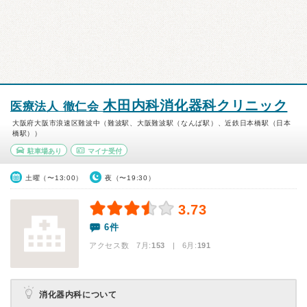
木田内科消化器科クリニック
医療法人 徹仁会
大阪府大阪市浪速区難波中（難波駅、大阪難波駅（なんば駅）、近鉄日本橋駅（日本
橋駅））
駐車場あり
マイナ受付
土曜（〜13:00）
夜（〜19:30）
3.73
6件
アクセス数 7月:
153
| 6月:
191
消化器内科について