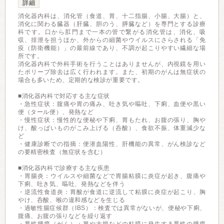
詳細
消化器内科は、消化管（食道、胃、十二指腸、小腸、大腸）と、
消化に関わる臓器（肝臓、胆のう、膵臓など）を専門とする診療
科です。口から肛門まで一本の管で繋がる消化管は、消化、吸
収、排泄を担うほか、外からの細菌やウイルスにさらされる「免
疫（防衛機能）」の最前線であり、不調が起こりやすい繊細な場
所です。
消化器内科で外科手術を行うことはありませんが、内視鏡を用い
たポリープ除去は広く行われます。また、初期のがんは無症状の
場合も多いため、定期的な検診が重要です。
■消化器内科で対応する主な症状
・急性症状：腹痛や胃の痛み、吐き気や嘔吐、下痢、血便や黒い
便（タール便）、発熱など
・慢性症状：慢性的な便秘や下痢、胃もたれ、お腹の張り、胸や
け、酸っぱいものがこみ上げる（呑酸）、食欲不振、体重減少な
ど
・健康診断での指摘：便潜血陽性、肝機能の異常、がん検診など
の要精密検査（無症状を含む）
■消化器内科で診療する主な疾患
・胃腸炎：ウイルスや細菌などで胃腸粘膜に炎症が起き、腹痛や
下痢、吐き気、嘔吐、発熱などを伴う
・逆流性食道炎：胃酸が食道に逆流して粘膜に炎症が起こり、胸
やけ、呑酸、喉の違和感などを生じる
・過敏性腸症候群（IBS）：検査では異常がないが、便秘や下痢、
腹痛、お腹の張りなどを繰り返す