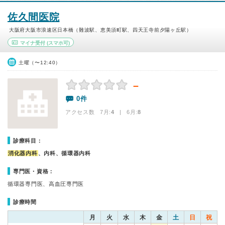
佐久間医院
大阪府大阪市浪速区日本橋（難波駅、恵美須町駅、四天王寺前夕陽ヶ丘駅）
マイナ受付
(スマホ可)
土曜（〜12:40）
－
0件
アクセス数 7月:
4
| 6月:
8
診療科目：
消化器内科
、内科、循環器内科
専門医・資格：
循環器専門医、高血圧専門医
診療時間
月
火
水
木
金
土
日
祝