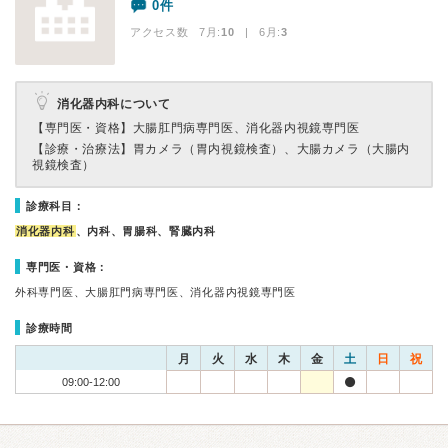
0件
アクセス数 7月:
10
| 6月:
3
消化器内科について
【専門医・資格】
大腸肛門病専門医、消化器内視鏡専門医
【診療・治療法】
胃カメラ（胃内視鏡検査）、大腸カメラ（大腸内
視鏡検査）
診療科目：
消化器内科
、内科、胃腸科、腎臓内科
専門医・資格：
外科専門医、大腸肛門病専門医、消化器内視鏡専門医
診療時間
月
火
水
木
金
土
日
祝
09:00-12:00