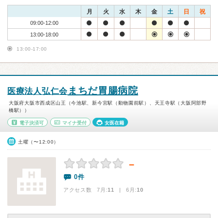
月
火
水
木
金
土
日
祝
09:00-12:00
13:00-18:00
13:00-17:00
まちだ胃腸病院
医療法人弘仁会
大阪府大阪市西成区山王（今池駅、新今宮駅（動物園前駅）、天王寺駅（大阪阿部野
橋駅））
電子決済可
マイナ受付
女医在籍
土曜（〜12:00）
－
0件
アクセス数 7月:
11
| 6月:
10