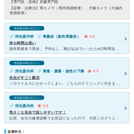
【専門医・資格】
肝臓専門医
【診療・治療法】
胃カメラ（胃内視鏡検査）、大腸カメラ（大腸内
視鏡検査）
消化器内科の口コミ
消化器内科
胃腸炎（急性胃腸炎）
4.0
待ち時間は長い
急性胃腸炎で受診。 予約なし、飛び込みでいったため2時間近く待ったけど受けてもらえて良かったです。 途中外出されてる方も多く、待つ前提で行けば問題ないかと。 受付の方も感じがよかったし 先
消化器内科の口コミ
消化器内科
胃痛・腹痛・急性の下痢
4.0
先生がすごく親切
ノロウイルスにかかってしまい、こちらのクリニックに行きました。待合室も広く、なによりも先生が親切で食事のアドバイスなどもたくさんしてくださりました。いつ来てもこちらの先生は優しく的確な診察をしてくださ
消化器内科の口コミ
消化器内科
3.0
気さくな先生で話しやすいです！
以前、会社の健康診断でお世話になったので、今回このクリニックを受診しました。 まず、先生は気さくな方で、診察も丁寧に時間をかけて下さり、質問もしやすいので、とても良かったです！ 悪い点をあ
診療科目：