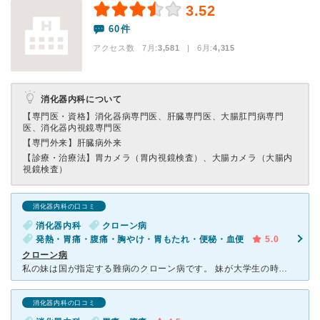
3.52
60件
アクセス数 7月:
3,581
| 6月:
4,315
消化器内科について
【専門医・資格】
消化器病専門医、肝臓専門医、大腸肛門病専門
医、消化器内視鏡専門医
【専門外来】
肝臓病外来
【診療・治療法】
胃カメラ（胃内視鏡検査）、大腸カメラ（大腸内
視鏡検査）
消化器内科の口コミ
消化器内科
クローン病
発熱・胃痛・腹痛・胸やけ・胃もたれ・便秘・血便
5.0
クローン病
私の妹は国が指定する難病のクローン病です。 妹が大学生の時にこの病気を発症し、それから何年もお世話になっています。 妹は主に小腸に潰瘍ができ、一番ひどい時小腸の一部切除になりましたが適切な対応のお
消化器内科の口コミ