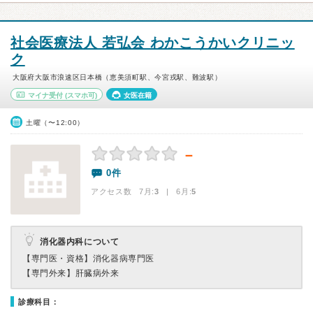
社会医療法人 若弘会 わかこうかいクリニッ
ク
大阪府大阪市浪速区日本橋（恵美須町駅、今宮戎駅、難波駅）
マイナ受付
(スマホ可)
女医在籍
土曜（〜12:00）
－
0件
アクセス数 7月:
3
| 6月:
5
消化器内科について
【専門医・資格】
消化器病専門医
【専門外来】
肝臓病外来
診療科目：