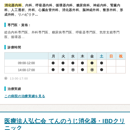
消化器内科
、内科、呼吸器内科、循環器内科、糖尿病科、神経内科、腎臓内
科、人工透析、外科、心臓血管外科、消化器外科、脳神経外科、整形外科、形
成外科、リハビリテ…
専門医・資格：
総合内科専門医、外科専門医、糖尿病専門医、呼吸器専門医、気管支鏡専門
医、循環器…
診療時間
月
火
水
木
金
土
日
祝
09:00-12:00
14:00-17:00
13:00-17:00
治療実績
この病院の治療実績を見る
医療法人弘仁会 てんのうじ消化器・IBDクリ
ニック