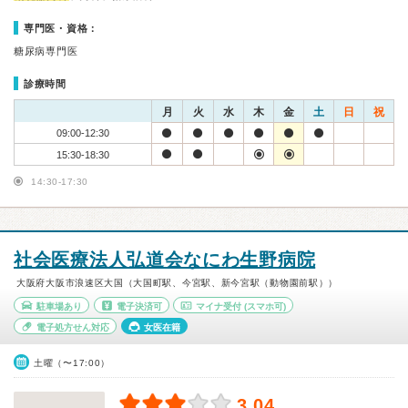
専門医・資格：
糖尿病専門医
診療時間
月
火
水
木
金
土
日
祝
09:00-12:30
15:30-18:30
14:30-17:30
社会医療法人弘道会なにわ生野病院
大阪府大阪市浪速区大国（大国町駅、今宮駅、新今宮駅（動物園前駅））
駐車場あり
電子決済可
マイナ受付
(スマホ可)
電子処方せん対応
女医在籍
土曜（〜17:00）
3.04