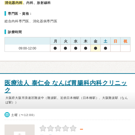
消化器内科
、内科、放射線科
専門医・資格：
総合内科専門医、消化器病専門医
診療時間
月
火
水
木
金
土
日
祝
09:00-12:00
医療法人 泰仁会 なんば胃腸科内科クリニッ
ク
大阪府大阪市浪速区難波中（難波駅、近鉄日本橋駅（日本橋駅）、大阪難波駅（なん
ば駅））
土曜（〜12:00）
－