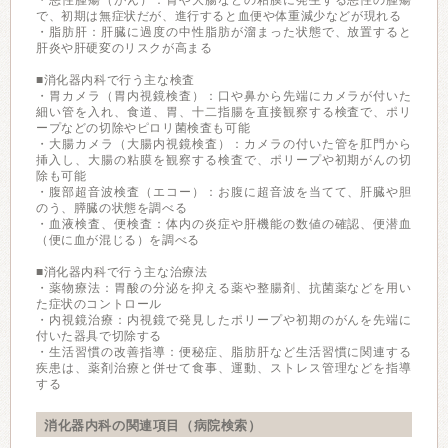
・悪性腫瘍（がん）：胃や大腸などの粘膜に発生する悪性の腫瘍
で、初期は無症状だが、進行すると血便や体重減少などが現れる
・脂肪肝：肝臓に過度の中性脂肪が溜まった状態で、放置すると
肝炎や肝硬変のリスクが高まる
■消化器内科で行う主な検査
・胃カメラ（胃内視鏡検査）：口や鼻から先端にカメラが付いた
細い管を入れ、食道、胃、十二指腸を直接観察する検査で、ポリ
ープなどの切除やピロリ菌検査も可能
・大腸カメラ（大腸内視鏡検査）：カメラの付いた管を肛門から
挿入し、大腸の粘膜を観察する検査で、ポリープや初期がんの切
除も可能
・腹部超音波検査（エコー）：お腹に超音波を当てて、肝臓や胆
のう、膵臓の状態を調べる
・血液検査、便検査：体内の炎症や肝機能の数値の確認、便潜血
（便に血が混じる）を調べる
■消化器内科で行う主な治療法
・薬物療法：胃酸の分泌を抑える薬や整腸剤、抗菌薬などを用い
た症状のコントロール
・内視鏡治療：内視鏡で発見したポリープや初期のがんを先端に
付いた器具で切除する
・生活習慣の改善指導：便秘症、脂肪肝など生活習慣に関連する
疾患は、薬剤治療と併せて食事、運動、ストレス管理などを指導
する
消化器内科の関連項目（病院検索）