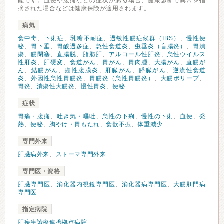
能です。血便や腹痛などの症状がある場合、健康診断で異常を指
摘された場合などは健康保険が適用されます。
病気
食中毒
、
下痢症
、
乳糖不耐症
、
過敏性腸症候群（IBS）
、
慢性便
秘
、
胃下垂
、
胃酸過多症
、
急性食道炎
、
虫垂炎（盲腸炎）
、
胃潰
瘍
、
腸閉塞
、
直腸脱
、
脂肪肝
、
アルコール性肝炎
、
急性ウイルス
性肝炎
、
肝硬変
、
食道がん
、
胃がん
、
胃肉腫
、
大腸がん
、
直腸が
ん
、
結腸がん
、
癌性腹膜炎
、
肝臓がん
、
膵臓がん
、
逆流性食道
炎
、
外因性急性胃腸炎
、
胃腸炎（急性胃腸炎）
、
大腸ポリープ
、
胃炎
、
潰瘍性大腸炎
、
慢性胃炎
、
便秘
症状
胃痛・腹痛
、
吐き気・嘔吐
、
急性の下痢
、
慢性の下痢
、
血便
、
発
熱
、
便秘
、
胸やけ・胃もたれ
、
食欲不振
、
体重減少
専門外来
肝臓病外来
、
ストーマ専門外来
専門医・資格
肝臓専門医
、
消化器内視鏡専門医
、
消化器病専門医
、
大腸肛門病
専門医
指定病院
肝疾患診療連携拠点病院