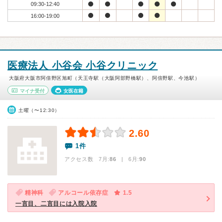
09:30-12:40
16:00-19:00
医療法人 小谷会 小谷クリニック
大阪府大阪市阿倍野区旭町（天王寺駅（大阪阿部野橋駅）、阿倍野駅、今池駅）
マイナ受付
女医在籍
土曜（〜12:30）
2.60
1件
アクセス数 7月:
86
| 6月:
90
精神科
アルコール依存症
1.5
一言目、二言目には入院入院