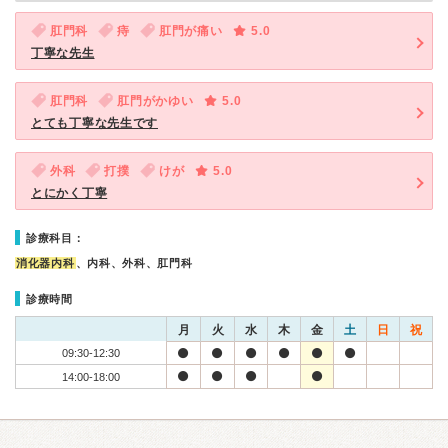
肛門科
痔
肛門が痛い
5.0
丁寧な先生
肛門科
肛門がかゆい
5.0
とても丁寧な先生です
外科
打撲
けが
5.0
とにかく丁寧
診療科目：
消化器内科
、内科、外科、肛門科
診療時間
月
火
水
木
金
土
日
祝
09:30-12:30
14:00-18:00