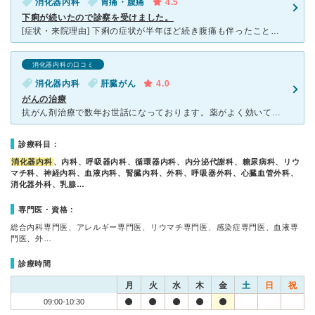
消化器内科
胃痛・腹痛
4.5
下痢が続いたので診察を受けました。
[症状・来院理由] 下痢の症状が半年ほど続き腹痛も伴ったことから近くの病院で診察を受けて、こちらの病院を紹介してもらいました。病名は伏せますが難病との診断を受けましたので入院することになりました。入
消化器内科の口コミ
消化器内科
肝臓がん
4.0
がんの治療
抗がん剤治療で数年お世話になっております。薬がよく効いて回復傾向にあります。信頼出来るドクターと出会えて良かったと思っています。入院中も看護師さんは優しくて心配り気遣いが素晴らしいです。完治するまでし
診療科目：
消化器内科
、内科、呼吸器内科、循環器内科、内分泌代謝科、糖尿病科、リウ
マチ科、神経内科、血液内科、腎臓内科、外科、呼吸器外科、心臓血管外科、
消化器外科、乳腺…
専門医・資格：
総合内科専門医、アレルギー専門医、リウマチ専門医、感染症専門医、血液専
門医、外…
診療時間
月
火
水
木
金
土
日
祝
09:00-10:30