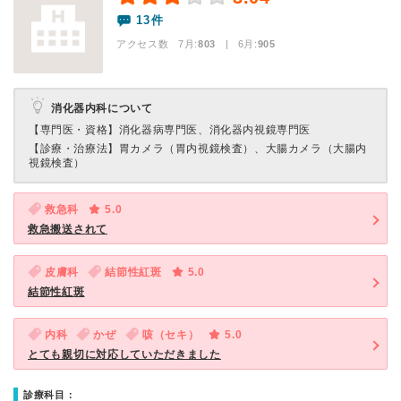
13件
アクセス数 7月:
803
| 6月:
905
消化器内科について
【専門医・資格】
消化器病専門医、消化器内視鏡専門医
【診療・治療法】
胃カメラ（胃内視鏡検査）、大腸カメラ（大腸内
視鏡検査）
救急科
5.0
救急搬送されて
皮膚科
結節性紅斑
5.0
結節性紅斑
内科
かぜ
咳（セキ）
5.0
とても親切に対応していただきました
診療科目：