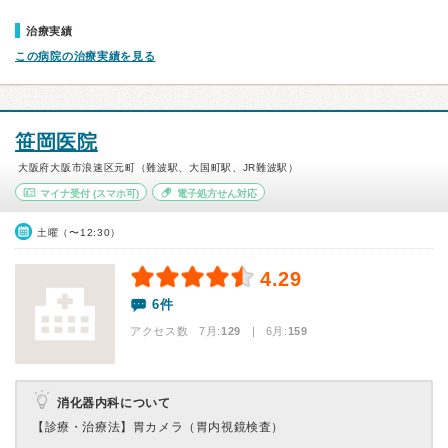
治療実績
この病院の治療実績を見る
笹岡医院
大阪府大阪市浪速区元町（難波駅、大国町駅、JR難波駅）
マイナ受付
(スマホ可)
電子処方せん対応
土曜（〜12:30）
4.29
6件
アクセス数 7月:
129
| 6月:
159
消化器内科について
【診療・治療法】
胃カメラ（胃内視鏡検査）