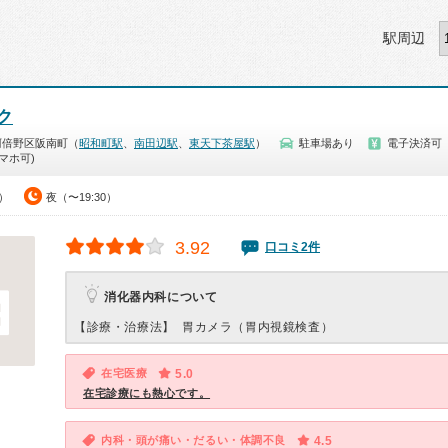
駅周辺
ク
阿倍野区阪南町（
昭和町駅
、
南田辺駅
、
東天下茶屋駅
）
駐車場あり
電子決済可
マホ可)
0）
夜（〜19:30）
3.92
口コミ2件
消化器内科について
【診療・治療法】
胃カメラ（胃内視鏡検査）
在宅医療
5.0
在宅診療にも熱心です。
内科・頭が痛い・だるい・体調不良
4.5