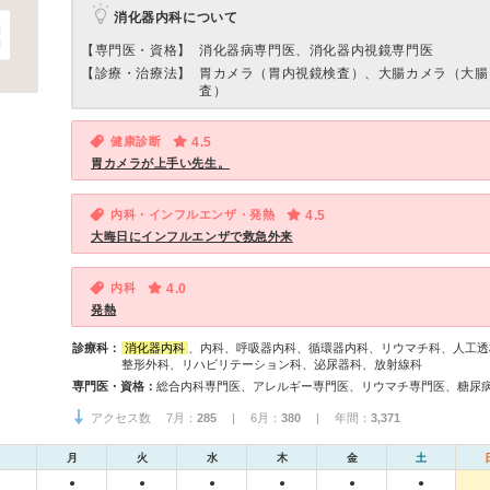
消化器内科について
【専門医・資格】
消化器病専門医、消化器内視鏡専門医
【診療・治療法】
胃カメラ（胃内視鏡検査）、大腸カメラ（大腸
査）
健康診断
4.5
胃カメラが上手い先生。
内科・インフルエンザ・発熱
4.5
大晦日にインフルエンザで救急外来
内科
4.0
発熱
診療科：
消化器内科
、内科、呼吸器内科、循環器内科、リウマチ科、人工透
整形外科、リハビリテーション科、泌尿器科、放射線科
専門医・資格：
アクセス数 7月：
285
| 6月：
380
| 年間：
3,371
月
火
水
木
金
土
●
●
●
●
●
●