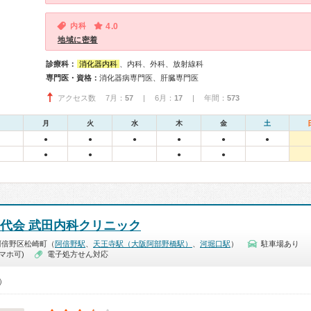
内科
4.0
地域に密着
診療科：
消化器内科
、内科、外科、放射線科
専門医・資格：
消化器病専門医、肝臓専門医
アクセス数 7月：
57
| 6月：
17
| 年間：
573
月
火
水
木
金
土
●
●
●
●
●
●
●
●
●
●
万代会 武田内科クリニック
阿倍野区松崎町（
阿倍野駅
、
天王寺駅（大阪阿部野橋駅）
、
河堀口駅
）
駐車場あり
マホ可)
電子処方せん対応
0）