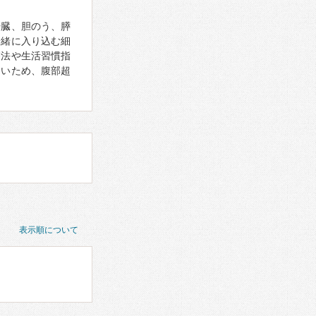
肝臓、胆のう、膵
一緒に入り込む細
療法や生活習慣指
しいため、腹部超
表示順について