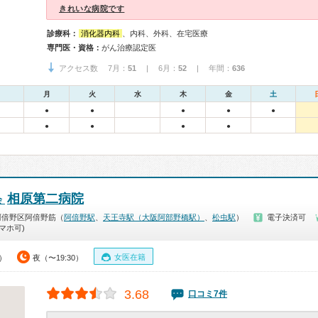
きれいな病院です
診療科：
消化器内科
、内科、外科、在宅医療
専門医・資格：
がん治療認定医
アクセス数 7月：
51
| 6月：
52
| 年間：
636
月
火
水
木
金
土
●
●
●
●
●
●
●
●
●
相原第二病院
会
阿倍野区阿倍野筋（
阿倍野駅
、
天王寺駅（大阪阿部野橋駅）
、
松虫駅
）
電子決済可
マホ可)
女医在籍
5）
夜（〜19:30）
3.68
口コミ7件