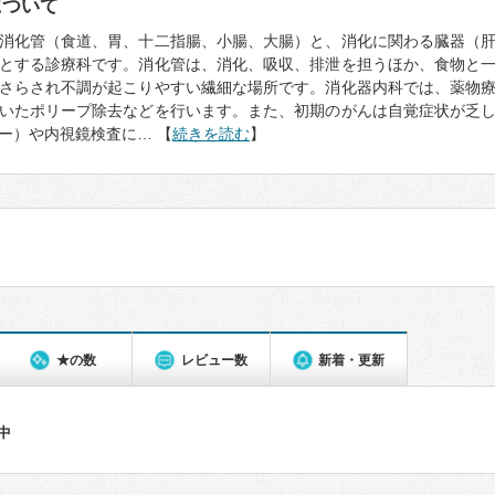
について
消化管（食道、胃、十二指腸、小腸、大腸）と、消化に関わる臓器（
とする診療科です。消化管は、消化、吸収、排泄を担うほか、食物と
さらされ不調が起こりやすい繊細な場所です。消化器内科では、薬物
いたポリープ除去などを行います。また、初期のがんは自覚症状が乏
ー）や内視鏡検査に… 【
続きを読む
】
★の数
レビュー数
新着・更新
件中