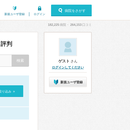
病院をさがす
新規ユーザ登録
ログイン
182,225
病院・
264,153
口コミ
評判
ゲスト
さん
ログインしてください
新規ユーザ登録
絞り込み »