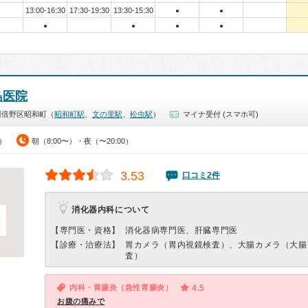
13:00-16:30
17:30-19:30
13:30-15:30
●
●
●
●
●
●
島医院
阿倍野区昭和町（
昭和町駅
、
文の里駅
、
松虫駅
）
マイナ受付 (スマホ可)
0）
朝（8:00〜）・夜（〜20:00）
3.53
口コミ2件
消化器内科について
【専門医・資格】
消化器病専門医、肝臓専門医
【診療・治療法】
胃カメラ（胃内視鏡検査）、大腸カメラ（大腸
査）
内科・胃腸炎（急性胃腸炎）
4.5
お腹の痛みで