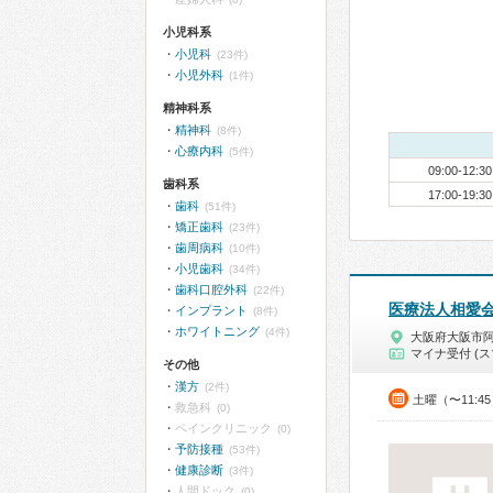
小児科系
小児科
(23件)
小児外科
(1件)
精神科系
精神科
(8件)
心療内科
(5件)
09:00-12:30
歯科系
17:00-19:30
歯科
(51件)
矯正歯科
(23件)
歯周病科
(10件)
小児歯科
(34件)
歯科口腔外科
(22件)
医療法人相愛
インプラント
(8件)
ホワイトニング
(4件)
大阪府大阪市
マイナ受付 (ス
その他
漢方
(2件)
土曜（〜11:4
救急科
(0)
ペインクリニック
(0)
予防接種
(53件)
健康診断
(3件)
人間ドック
(0)