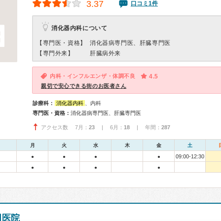
3.37
口コミ1件
消化器内科について
【専門医・資格】
消化器病専門医、肝臓専門医
【専門外来】
肝臓病外来
内科・インフルエンザ・体調不良
4.5
親切で安心できる街のお医者さん
診療科：
消化器内科
、内科
専門医・資格：
消化器病専門医、肝臓専門医
アクセス数 7月：
23
| 6月：
18
| 年間：
287
月
火
水
木
金
土
09:00-12:30
●
●
●
●
●
●
●
●
田医院