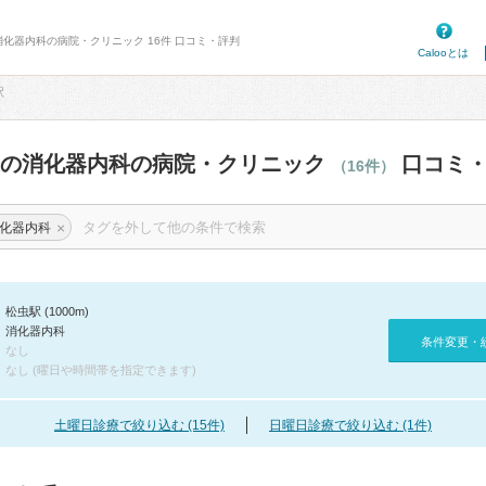
消化器内科の病院・クリニック 16件 口コミ・評判
Calooとは
駅
辺の消化器内科の病院・クリニック
口コミ・
（16件）
×
化器内科
松虫駅 (1000m)
消化器内科
条件変更・
なし
なし (曜日や時間帯を指定できます)
土曜日診療で絞り込む (15件)
日曜日診療で絞り込む (1件)