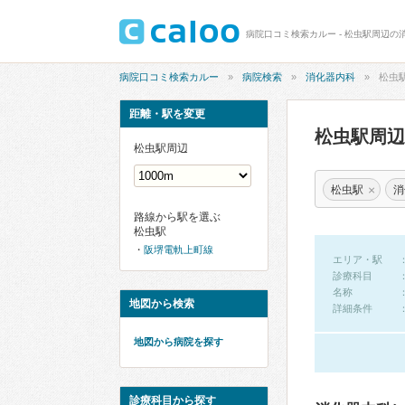
病院口コミ検索カルー - 松虫駅周辺の
病院口コミ検索カルー
病院検索
消化器内科
松虫
距離・駅を変更
松虫駅周
松虫駅周辺
×
松虫駅
消
路線から駅を選ぶ
松虫駅
阪堺電軌上町線
エリア・駅
診療科目
名称
地図から検索
詳細条件
地図から病院を探す
診療科目から探す