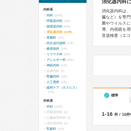
消化器内科
内科系
消化器内科は、
内科
(50件)
臓など）を専門
呼吸器内科
(4件)
菌やウイルスに
循環器内科
(9件)
導、内視鏡を用
消化器内科
(16件)
音波検査（エコ
胃腸科
(1件)
内分泌代謝科
(1件)
糖尿病科
(2件)
リウマチ科
(9件)
アレルギー科
(8件)
神経内科
(2件)
血液内科
(0)
腎臓内科
(3件)
人工透析
(2件)
緩和ケア（ホスピス）
(1件)
標準
外科系
外科
(16件)
呼吸器外科
(0)
1-16
件 / 16
心臓血管外科
(0)
消化器外科
(0)
乳腺科
(1件)