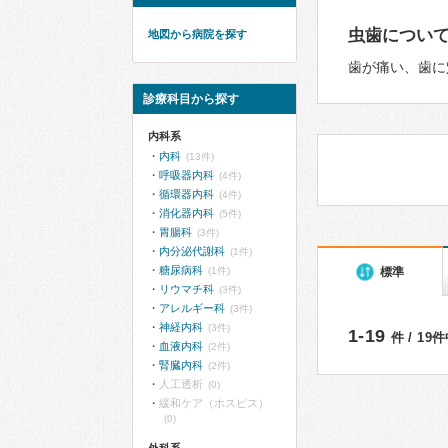
虫歯につい
地図から病院を探す
歯が痛い、歯に
診療科目から探す
内科系
内科
(13件)
呼吸器内科
(4件)
循環器内科
(4件)
消化器内科
(5件)
胃腸科
(3件)
内分泌代謝科
(1件)
糖尿病科
標準
(1件)
リウマチ科
(3件)
アレルギー科
(3件)
神経内科
(3件)
1-19
件 / 19
血液内科
(2件)
腎臓内科
(2件)
人工透析
(0)
緩和ケア（ホスピス）
(0)