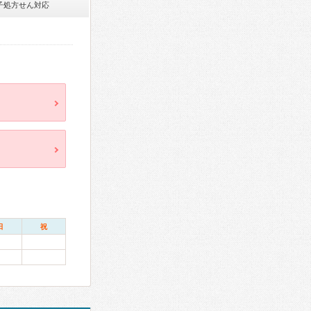
子処方せん対応
日
祝