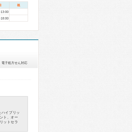
日
祝
-13:00
-18:00
電子処方せん対応
たハイブリッ
ント、オー
リットセラ