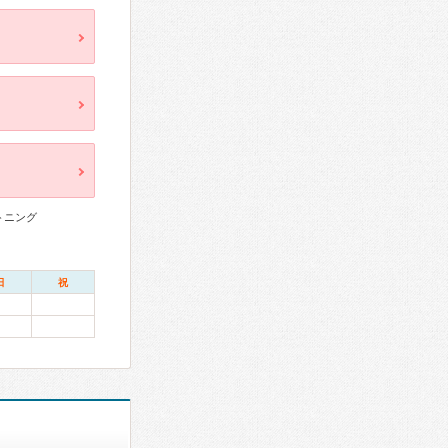
トニング
日
祝