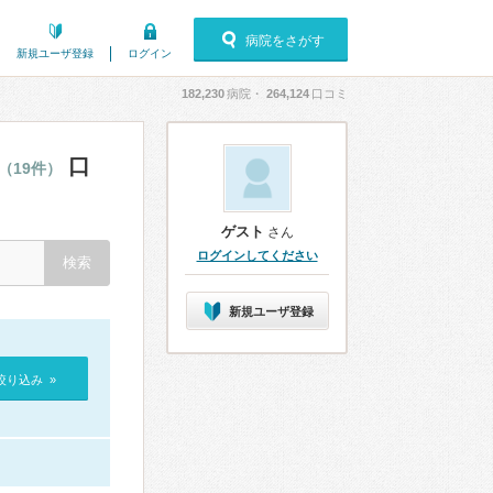
病院をさがす
新規ユーザ登録
ログイン
182,230
病院・
264,124
口コミ
口
（19件）
ゲスト
さん
ログインしてください
新規ユーザ登録
絞り込み »