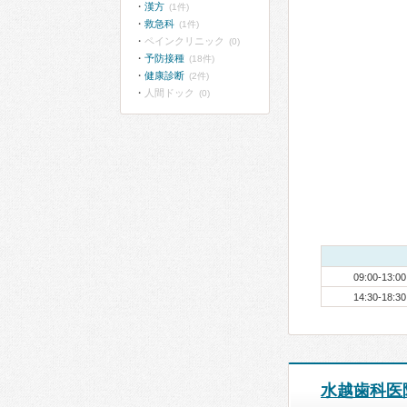
漢方
(1件)
救急科
(1件)
ペインクリニック
(0)
予防接種
(18件)
健康診断
(2件)
人間ドック
(0)
09:00-13:00
14:30-18:30
水越歯科医