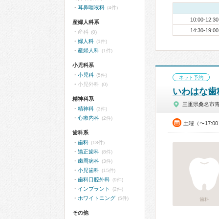
耳鼻咽喉科
(4件)
10:00-12:30
産婦人科系
14:30-19:00
産科
(0)
婦人科
(1件)
産婦人科
(1件)
小児科系
小児科
(5件)
ネット予約
小児外科
(0)
いわはな歯
精神科系
三重県桑名市
精神科
(3件)
心療内科
(2件)
土曜（〜17:0
歯科系
歯科
(18件)
矯正歯科
(8件)
歯周病科
(3件)
小児歯科
(15件)
歯科口腔外科
(9件)
インプラント
(2件)
ホワイトニング
(5件)
歯科
その他