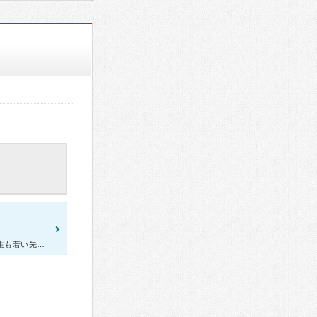
10年くらい前に移転・新築され、きれいな院内になりました。院長先生も若い先生に交代されたようです。 待ち時間は長いですが、院内にはキッズスペース、絵本、滑り台などもあり、小さい子でも退屈しません