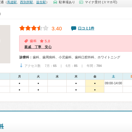
桜通（
馬道駅
、
西別所駅
、
益生駅
）
駐車場あり
マイナ受付 (スマホ可)
0）
3.40
口コミ1件
歯科
5.0
親戚 丁寧 安心
診療科：
歯科、歯周病科、小児歯科、歯科口腔外科、ホワイトニング
アクセス数 7月：
65
| 6月：
85
| 年間：
784
月
火
水
木
金
土
09:00-14:00
●
●
●
●
●
●
●
●
科