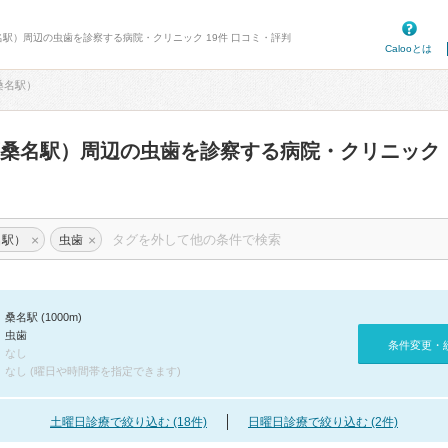
名駅）周辺の虫歯を診察する病院・クリニック 19件 口コミ・評判
Calooとは
桑名駅）
西桑名駅）周辺の虫歯を診察する病院・クリニック
×
×
名駅）
虫歯
桑名駅 (1000m)
虫歯
条件変更・
なし
なし (曜日や時間帯を指定できます)
土曜日診療で絞り込む (18件)
日曜日診療で絞り込む (2件)