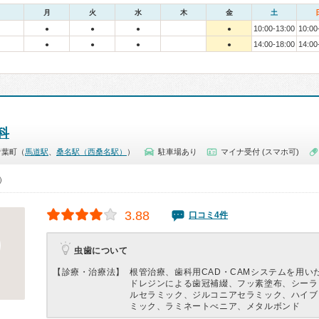
月
火
水
木
金
土
10:00-13:00
10:00
●
●
●
●
14:00-18:00
14:00
●
●
●
●
科
青葉町（
馬道駅
、
桑名駅（西桑名駅）
）
駐車場あり
マイナ受付 (スマホ可)
0）
3.88
口コミ4件
虫歯について
【診療・治療法】
根管治療、歯科用CAD・CAMシステムを用い
ドレジンによる歯冠補綴、フッ素塗布、シーラ
ルセラミック、ジルコニアセラミック、ハイブ
ミック、ラミネートべニア、メタルボンド