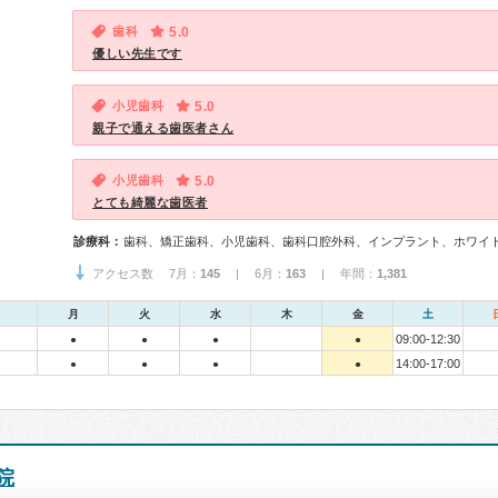
歯科
5.0
優しい先生です
小児歯科
5.0
親子で通える歯医者さん
小児歯科
5.0
とても綺麗な歯医者
診療科：
歯科、矯正歯科、小児歯科、歯科口腔外科、インプラント、ホワイ
アクセス数 7月：
145
| 6月：
163
| 年間：
1,381
月
火
水
木
金
土
09:00-12:30
●
●
●
●
14:00-17:00
●
●
●
●
院