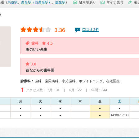
桜通（
馬道駅
、
桑名駅（西桑名駅）
、
益生駅
）
駐車場あり
マイナ受付
電
0）
3.36
口コミ2件
歯科
4.5
腕のいい先生
3.0
昔ながらの歯科医
診療科：
歯科、歯周病科、小児歯科、ホワイトニング、在宅医療
アクセス数 7月：
31
| 6月：
22
| 年間：
344
月
火
水
木
金
土
●
●
●
●
●
14:00-17:00
●
●
●
●