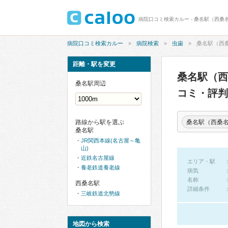
病院口コミ検索カルー - 桑名駅（西桑
病院口コミ検索カルー
病院検索
虫歯
桑名駅（西
距離・駅を変更
桑名駅（
桑名駅周辺
コミ・評判
桑名駅（西桑
路線から駅を選ぶ
桑名駅
JR関西本線(名古屋～亀
山)
近鉄名古屋線
エリア・駅
養老鉄道養老線
病気
名称
西桑名駅
詳細条件
三岐鉄道北勢線
地図から検索