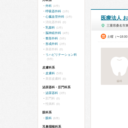
外科系
外科
(4件)
呼吸器外科
(1件)
心臓血管外科
(1件)
医療法人 
消化器外科
(0)
三重県桑名市
乳腺科
(1件)
脳神経外科
(4件)
土曜（〜18:0
整形外科
(5件)
形成外科
(2件)
美容外科
(0)
リハビリテーション科
(5件)
皮膚科系
皮膚科
(5件)
美容皮膚科
(0)
歯科
泌尿器科・肛門科系
泌尿器科
(3件)
肛門科
(0)
性病科
(0)
眼科系
眼科
(6件)
耳鼻咽喉科系