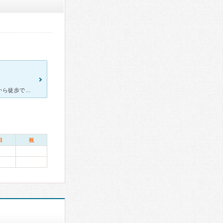
国道一号線沿いで駐車場も広いので、通いやすい歯科医です。桑名駅から徒歩で行くことも可能な距離です。 先生は男性のベテラン先生がお一人で、「お母さん世代」の助手の方々がいらっしゃいます。昔ながらのアッ
日
祝