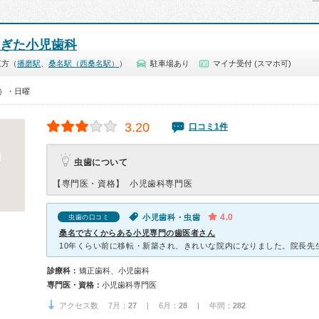
おぎた小児歯科
東方（
播磨駅
、
桑名駅（西桑名駅）
）
駐車場あり
マイナ受付 (スマホ可)
0）・日曜
3.20
口コミ1件
虫歯について
【専門医・資格】
小児歯科専門医
4.0
小児歯科・虫歯
虫歯の口コミ
桑名で古くからある小児専門の歯医者さん
診療科：
矯正歯科、小児歯科
専門医・資格：
小児歯科専門医
アクセス数 7月：
27
| 6月：
28
| 年間：
282