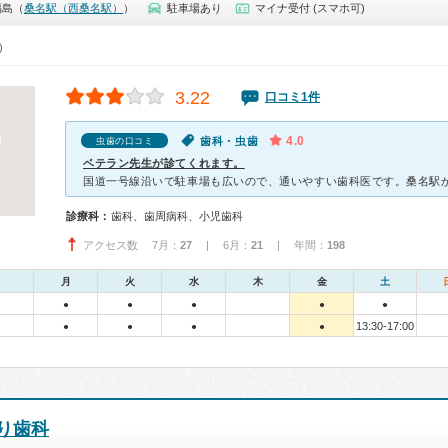
福島（
桑名駅（西桑名駅）
）
駐車場あり
マイナ受付 (スマホ可)
0）
3.22
口コミ1件
4.0
歯科・虫歯
虫歯の口コミ
ベテラン先生が診てくれます。
診療科：
歯科、歯周病科、小児歯科
アクセス数 7月：
27
| 6月：
21
| 年間：
198
月
火
水
木
金
土
●
●
●
●
●
13:30-17:00
●
●
●
●
り歯科