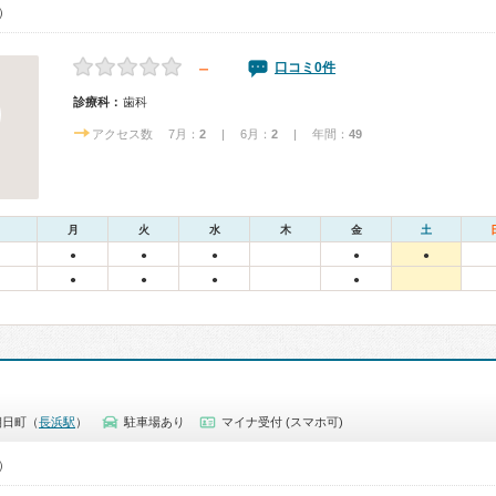
0）
－
口コミ0件
診療科：
歯科
アクセス数 7月：
2
| 6月：
2
| 年間：
49
月
火
水
木
金
土
●
●
●
●
●
●
●
●
●
朝日町（
長浜駅
）
駐車場あり
マイナ受付 (スマホ可)
0）