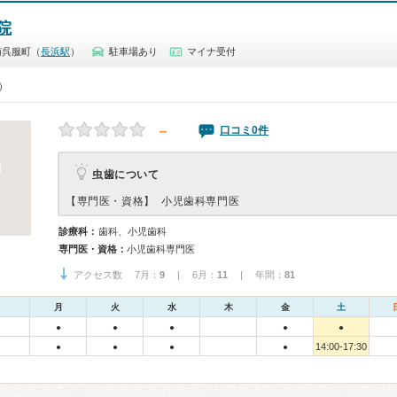
院
南呉服町（
長浜駅
）
駐車場あり
マイナ受付
0）
－
口コミ0件
虫歯について
【専門医・資格】
小児歯科専門医
診療科：
歯科、小児歯科
専門医・資格：
小児歯科専門医
アクセス数 7月：
9
| 6月：
11
| 年間：
81
月
火
水
木
金
土
●
●
●
●
●
14:00-17:30
●
●
●
●