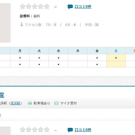
－
口コミ0件
診療科：
歯科
アクセス数 7月：
5
| 6月：
6
| 年間：
32
月
火
水
木
金
土
●
●
●
●
●
●
●
●
●
院
元浜町（
長浜駅
）
駐車場あり
マイナ受付
0）
－
口コミ0件