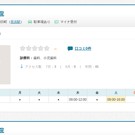
院
朝日町（
長浜駅
）
駐車場あり
マイナ受付
0）
－
口コミ0件
診療科：
歯科、小児歯科
アクセス数 7月：
3
| 6月：
9
| 年間：
45
月
火
水
木
金
土
09:00-12:00
09:00-16:00
●
●
●
●
院