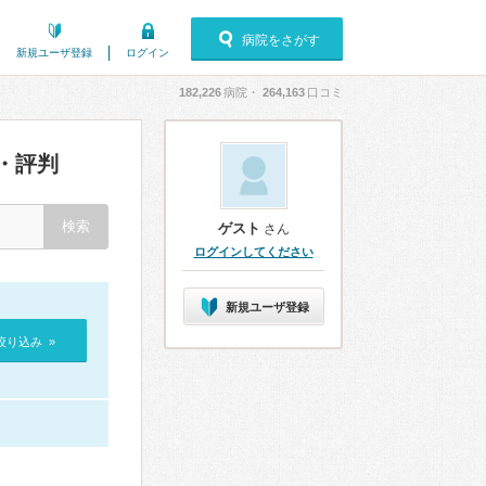
病院をさがす
新規ユーザ登録
ログイン
182,226
病院・
264,163
口コミ
・評判
ゲスト
さん
ログインしてください
新規ユーザ登録
絞り込み »