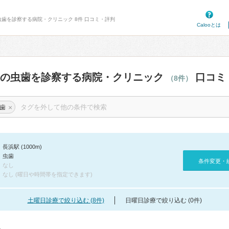
虫歯を診察する病院・クリニック 8件 口コミ・評判
Calooとは
辺の虫歯を診察する病院・クリニック
口コミ
（8件）
×
歯
長浜駅 (1000m)
虫歯
条件変更・
なし
なし (曜日や時間帯を指定できます)
土曜日診療で絞り込む (8件)
日曜日診療で絞り込む (0件)