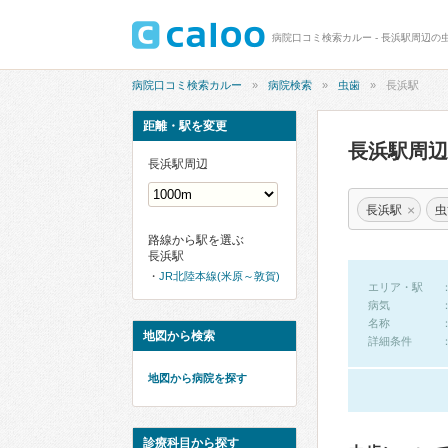
病院口コミ検索カルー - 長浜駅周辺の
病院口コミ検索カルー
病院検索
虫歯
長浜駅
距離・駅を変更
長浜駅周
長浜駅周辺
×
長浜駅
虫
路線から駅を選ぶ
長浜駅
JR北陸本線(米原～敦賀)
エリア・駅
病気
名称
地図から検索
詳細条件
地図から病院を探す
診療科目から探す