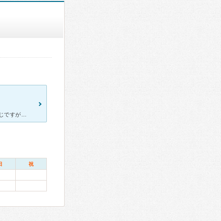
職場の先輩に紹介されて受診しました。 昔からある歯医者さんって感じですが、診察室も清潔できれいです。 先生もとても面白い先生で、何でも相談できます。 子供にも優しく、うちの子供も何年もお世話
日
祝