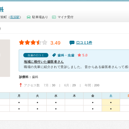
科
宮前町（
長浜駅
）
駐車場あり
マイナ受付
0）
3.49
口コミ1件
5.0
歯科・虫歯
虫歯の口コミ
地域に根付いた歯医者さん
診療科：
歯科
アクセス数 7月：
30
| 6月：
29
| 年間：
200
月
火
水
木
金
土
●
●
●
●
●
●
●
●
●
●