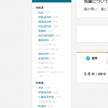
虫歯につい
内科系
歯が痛い、歯に
内科
(7件)
呼吸器内科
(1件)
循環器内科
(1件)
消化器内科
(2件)
胃腸科
(1件)
内分泌代謝科
(1件)
糖尿病科
(1件)
リウマチ科
(0)
アレルギー科
(0)
神経内科
(1件)
標準
血液内科
(1件)
腎臓内科
(0)
人工透析
(0)
緩和ケア（ホスピス）
1-8
件 / 8件中
(0)
外科系
外科
(1件)
呼吸器外科
(1件)
心臓血管外科
(1件)
消化器外科
(0)
乳腺科
(1件)