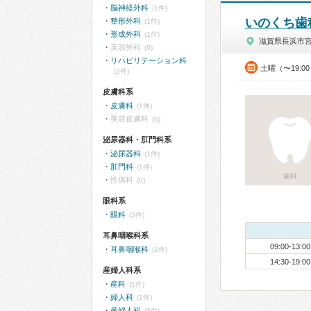
脳神経外科
(1件)
いのくち歯
整形外科
(1件)
形成外科
(1件)
滋賀県長浜市
美容外科
(0)
リハビリテーション科
土曜（〜19:0
(2件)
皮膚科系
皮膚科
(1件)
美容皮膚科
(0)
泌尿器科・肛門科系
泌尿器科
(1件)
肛門科
(1件)
歯科
性病科
(0)
眼科系
眼科
(3件)
耳鼻咽喉科系
09:00-13:00
耳鼻咽喉科
(1件)
14:30-19:00
産婦人科系
産科
(1件)
婦人科
(1件)
産婦人科
(3件)