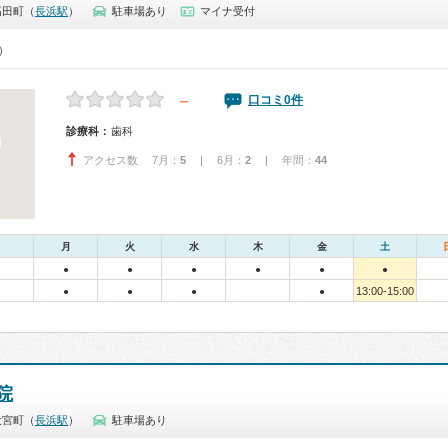
高田町（
長浜駅
）
駐車場あり
マイナ受付
0）
－
口コミ0件
診療科：
歯科
アクセス数 7月：
5
| 6月：
2
| 年間：
44
月
火
水
木
金
土
●
●
●
●
●
●
13:00-15:00
●
●
●
●
院
大宮町（
長浜駅
）
駐車場あり