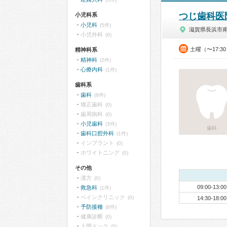
つじ歯科医
小児科系
小児科
(5件)
滋賀県長浜市
小児外科
(0)
土曜（〜17:3
精神科系
精神科
(2件)
心療内科
(1件)
歯科系
歯科
(8件)
矯正歯科
(0)
歯周病科
(0)
小児歯科
(3件)
歯科
歯科口腔外科
(1件)
インプラント
(0)
ホワイトニング
(0)
その他
漢方
(0)
09:00-13:00
救急科
(1件)
ペインクリニック
(0)
14:30-18:00
予防接種
(8件)
健康診断
(0)
人間ドック
(0)