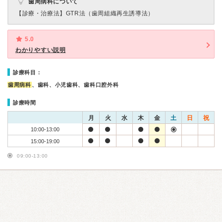
歯周病科について
【診療・治療法】
GTR法（歯周組織再生誘導法）
5.0
わかりやすい説明
診療科目：
歯周病科
、歯科、小児歯科、歯科口腔外科
診療時間
月
火
水
木
金
土
日
祝
10:00-13:00
15:00-19:00
09:00-13:00