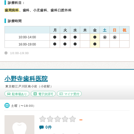
診療科目：
歯周病科
、歯科、小児歯科、歯科口腔外科
診療時間
月
火
水
木
金
土
日
祝
10:00-14:00
16:00-19:00
10:00-19:00
小野寺歯科医院
東京都江戸川区南小岩（小岩駅）
駐車場あり
電子決済可
マイナ受付
土曜（〜18:00）
－
0件