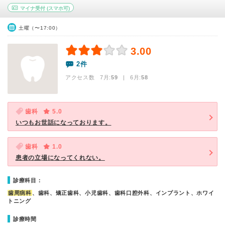
マイナ受付
(スマホ可)
土曜（〜17:00）
3.00
2件
アクセス数 7月:
59
| 6月:
58
歯科
5.0
いつもお世話になっております。
歯科
1.0
患者の立場になってくれない。
診療科目：
歯周病科
、歯科、矯正歯科、小児歯科、歯科口腔外科、インプラント、ホワイ
トニング
診療時間