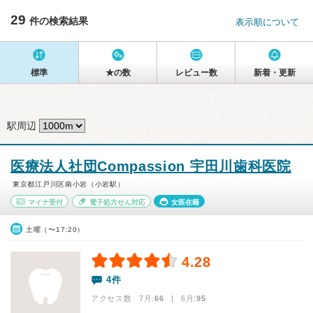
29
件の検索結果
表示順について
標準
★の数
レビュー数
新着・更新
駅周辺
医療法人社団Compassion 宇田川歯科医院
東京都江戸川区南小岩（小岩駅）
マイナ受付
電子処方せん対応
女医在籍
土曜（〜17:20）
4.28
4件
アクセス数 7月:
66
| 6月:
95