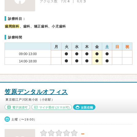
アクセス数 7月:
4
| 6月:
3
診療科目：
歯周病科
、歯科、矯正歯科、小児歯科
診療時間
月
火
水
木
金
土
日
祝
09:00-13:00
14:00-18:00
笠原デンタルオフィス
東京都江戸川区南小岩（小岩駅）
電子決済可
マイナ受付
(スマホ可)
女医在籍
土曜（〜19:00）
－