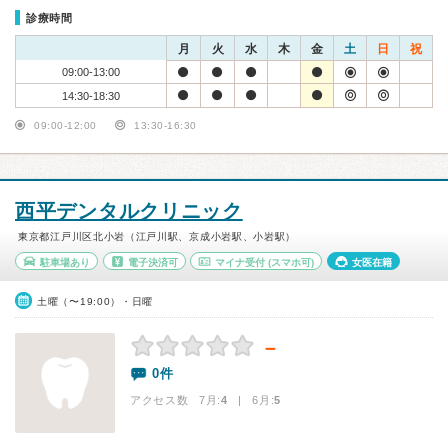
診療時間
月
火
水
木
金
土
日
祝
09:00-13:00
14:30-18:30
09:00-12:00
13:30-16:30
西平デンタルクリニック
東京都江戸川区北小岩（江戸川駅、京成小岩駅、小岩駅）
駐車場あり
電子決済可
マイナ受付
(スマホ可)
女医在籍
土曜（〜19:00）・日曜
－
0件
アクセス数 7月:
4
| 6月:
5