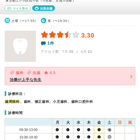
東京都江戸川区西小岩（小岩駅、京成小岩駅）
マイナ受付
女医在籍
土曜（〜17:30）
夜（〜19:30）
3.30
1件
アクセス数 7月:
35
| 6月:
21
歯科
虫歯
4.5
治療が上手な先生
診療科目：
歯周病科
、歯科、矯正歯科、小児歯科、歯科口腔外科
診療時間
月
火
水
木
金
土
日
祝
09:30-13:00
15:00-19:30