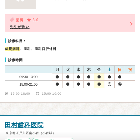
歯科
3.0
先生が怖い
診療科目：
歯周病科
、歯科、歯科口腔外科
診療時間
月
火
水
木
金
土
日
祝
09:30-13:00
15:00-21:00
15:00-18:00
15:00-19:00
田村歯科医院
東京都江戸川区南小岩（小岩駅）