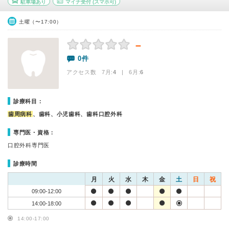
駐車場あり
マイナ受付
(スマホ可)
土曜（〜17:00）
－
0件
アクセス数 7月:
4
| 6月:
6
診療科目：
歯周病科
、歯科、小児歯科、歯科口腔外科
専門医・資格：
口腔外科専門医
診療時間
月
火
水
木
金
土
日
祝
09:00-12:00
14:00-18:00
14:00-17:00