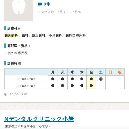
0件
アクセス数 7月:
7
| 6月:
5
診療科目：
歯周病科
、歯科、矯正歯科、小児歯科、歯科口腔外科
専門医・資格：
口腔外科専門医
診療時間
月
火
水
木
金
土
日
祝
10:00-13:00
14:00-19:00
10:00-19:00
Nデンタルクリニック小岩
東京都江戸川区南小岩（小岩駅）