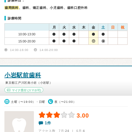
診療科目：
歯周病科
、歯科、矯正歯科、小児歯科、歯科口腔外科
診療時間
月
火
水
木
金
土
日
祝
10:00-13:00
15:00-20:00
14:00-16:00
14:00-20:00
小岩駅前歯科
東京都江戸川区南小岩（小岩駅）
マイナ受付
(スマホ可)
土曜（〜19:00）・日曜
夜（〜21:00）
3.00
1件
アクセス数 7月:
24
| 6月:
4