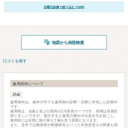
日曜日診療で絞り込む (10件)
地図から病院検索
口コミを探す
歯周病科について
詳細
歯周病科は、歯科の中でも歯周病の診断・治療に特化した診療科
です。
歯周病は、虫歯と並ぶ口腔内の2大疾患の一つです。初期は自覚症
状に乏しいですが、進行すると歯茎の腫れや出血を引き起こし、
最終的には自然に抜け落ちて歯を失う原因となります。
また、近年では糖尿病や動脈硬化といった全身疾患との関連も指