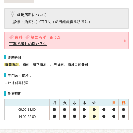
歯周病科について
【診療・治療法】
GTR法（歯周組織再生誘導法）
歯科
親知らず
3.5
丁寧で感じの良い先生
診療科目：
歯周病科
、歯科、矯正歯科、小児歯科、歯科口腔外科
専門医・資格：
口腔外科専門医
診療時間
月
火
水
木
金
土
日
祝
09:00-13:00
14:00-22:00