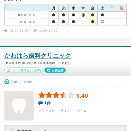
月
火
水
木
金
土
日
祝
09:00-12:00
14:00-19:00
09:00-11:00
14:00-17:00
かわはら歯科クリニック
東京都江戸川区西小岩（京成小岩駅、小岩駅）
マイナ受付
(スマホ可)
女医在籍
土曜（〜13:00）
3.40
1件
アクセス数 7月:
19
| 6月:
15