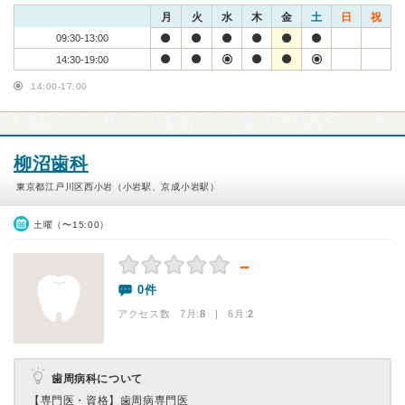
月
火
水
木
金
土
日
祝
09:30-13:00
14:30-19:00
14:00-17:00
柳沼歯科
東京都江戸川区西小岩（小岩駅、京成小岩駅）
土曜（〜15:00）
－
0件
アクセス数 7月:
8
| 6月:
2
歯周病科について
【専門医・資格】
歯周病専門医