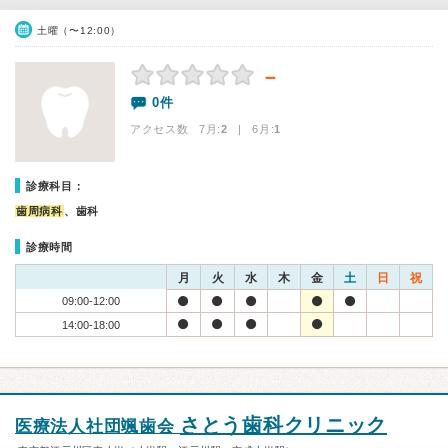
土曜（〜12:00）
－
0件
アクセス数 7月:
2
| 6月:
1
診療科目：
歯周病科
、歯科
診療時間
月
火
水
木
金
土
日
祝
09:00-12:00
14:00-18:00
さとう歯科クリニック
医療法人社団颯歯会