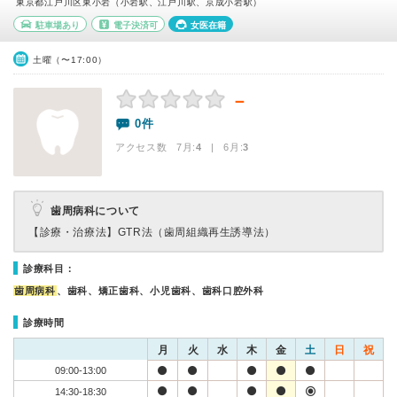
東京都江戸川区東小岩（小岩駅、江戸川駅、京成小岩駅）
駐車場あり
電子決済可
女医在籍
土曜（〜17:00）
－
0件
アクセス数 7月:
4
| 6月:
3
歯周病科について
【診療・治療法】
GTR法（歯周組織再生誘導法）
診療科目：
歯周病科
、歯科、矯正歯科、小児歯科、歯科口腔外科
診療時間
月
火
水
木
金
土
日
祝
09:00-13:00
14:30-18:30