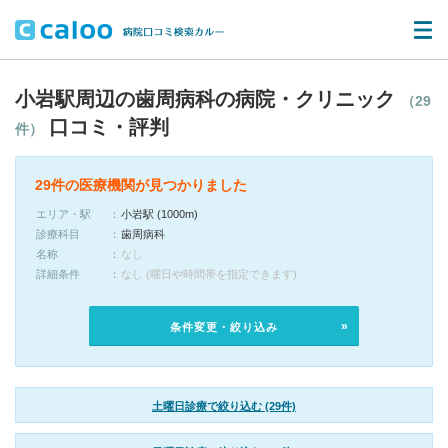
小岩駅周辺の歯周病科の病院・クリニック
（29
口コミ・評判
件）
29件の医療機関が見つかりました
エリア・駅
小岩駅 (1000m)
診療科目
歯周病科
名称
なし
詳細条件
なし (曜日や時間帯を指定できます)
条件変更・絞り込み
土曜日診療で絞り込む (29件)