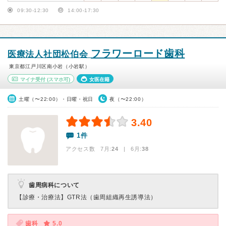
09:30-12:30
14:00-17:30
フラワーロード歯科
医療法人社団松伯会
東京都江戸川区南小岩（小岩駅）
マイナ受付
(スマホ可)
女医在籍
土曜（〜22:00）・日曜・祝日
夜（〜22:00）
3.40
1件
アクセス数 7月:
24
| 6月:
38
歯周病科について
【診療・治療法】
GTR法（歯周組織再生誘導法）
歯科
5.0