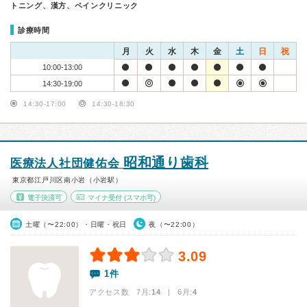
トニング、漢方、ペインクリニック
診療時間
月
火
水
木
金
土
日
祝
10:00-13:00
14:30-19:00
14:30-17:00
14:30-18:30
昭和通り歯科
医療法人社団健佑会
東京都江戸川区南小岩（小岩駅）
電子決済可
マイナ受付
(スマホ可)
土曜（〜22:00）・日曜・祝日
夜（〜22:00）
3.09
1件
アクセス数 7月:
14
| 6月:
4