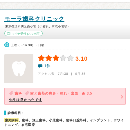
モーラ歯科クリニック
東京都江戸川区西小岩（小岩駅、京成小岩駅）
マイナ受付
(スマホ可)
土曜（〜16:30）・日曜
3.10
1件
アクセス数 7月:
38
| 6月:
35
歯科
歯と歯茎の痛み・腫れ・出血
3.5
先生は良かったです
診療科目：
歯周病科
、歯科、矯正歯科、小児歯科、歯科口腔外科、インプラント、ホワイ
トニング、在宅医療