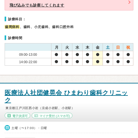
飛び込みでも診察してくれます
診療科目：
歯周病科
、歯科、小児歯科、歯科口腔外科
診療時間
月
火
水
木
金
土
日
祝
09:00-13:00
14:00-22:00
医療法人社団健晃会 ひまわり歯科クリニッ
ク
東京都江戸川区西小岩（京成小岩駅、小岩駅）
電子決済可
マイナ受付
(スマホ可)
土曜（〜17:00）・日曜