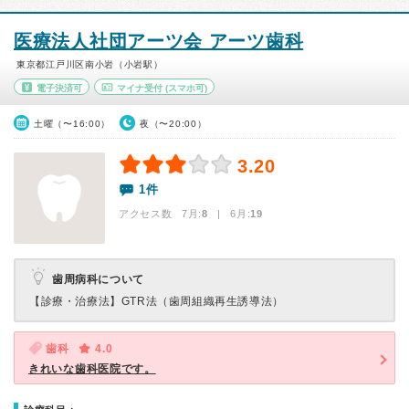
医療法人社団アーツ会 アーツ歯科
東京都江戸川区南小岩（小岩駅）
電子決済可
マイナ受付
(スマホ可)
土曜（〜16:00）
夜（〜20:00）
3.20
1件
アクセス数 7月:
8
| 6月:
19
歯周病科について
【診療・治療法】
GTR法（歯周組織再生誘導法）
歯科
4.0
きれいな歯科医院です。