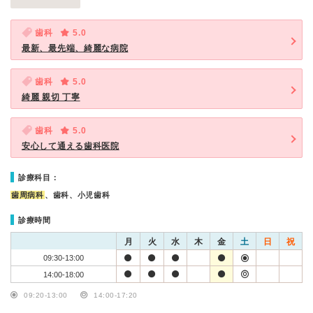
歯科
5.0
最新、最先端、綺麗な病院
歯科
5.0
綺麗 親切 丁寧
歯科
5.0
安心して通える歯科医院
診療科目：
歯周病科
、歯科、小児歯科
診療時間
月
火
水
木
金
土
日
祝
09:30-13:00
14:00-18:00
09:20-13:00
14:00-17:20