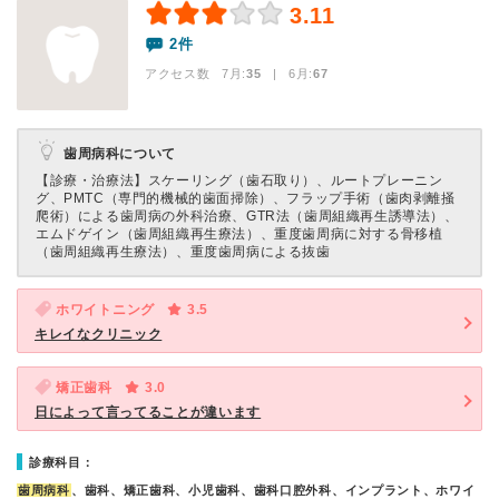
3.11
2件
アクセス数 7月:
35
| 6月:
67
歯周病科について
【診療・治療法】
スケーリング（歯石取り）、ルートプレーニン
グ、PMTC（専門的機械的歯面掃除）、フラップ手術（歯肉剥離掻
爬術）による歯周病の外科治療、GTR法（歯周組織再生誘導法）、
エムドゲイン（歯周組織再生療法）、重度歯周病に対する骨移植
（歯周組織再生療法）、重度歯周病による抜歯
ホワイトニング
3.5
キレイなクリニック
矯正歯科
3.0
日によって言ってることが違います
診療科目：
歯周病科
、歯科、矯正歯科、小児歯科、歯科口腔外科、インプラント、ホワイ