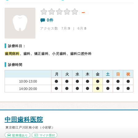
－
0件
アクセス数 7月:
9
| 6月:
8
診療科目：
歯周病科
、歯科、矯正歯科、小児歯科、歯科口腔外科
診療時間
月
火
水
木
金
土
日
祝
10:00-13:00
14:00-20:00
中田歯科医院
東京都江戸川区南小岩（小岩駅）
駐車場あり
マイナ受付