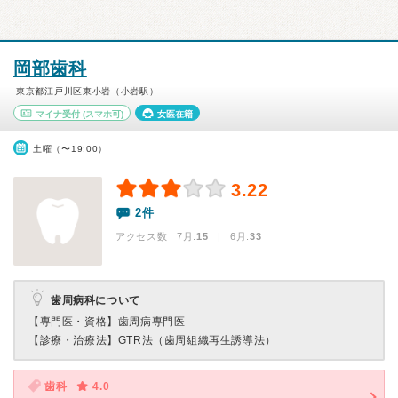
岡部歯科
東京都江戸川区東小岩（小岩駅）
マイナ受付
(スマホ可)
女医在籍
土曜（〜19:00）
3.22
2件
アクセス数 7月:
15
| 6月:
33
歯周病科について
【専門医・資格】
歯周病専門医
【診療・治療法】
GTR法（歯周組織再生誘導法）
歯科
4.0